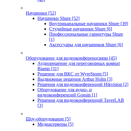
Наушники
[52]
Наушники Shure
[52]
Внутриканальные наушники Shure
[39]
Студийные наушники Shure
[6]
Профессиональные гарнитуры Shure
[1]
Аксессуары для наушников Shure
[6]
Оборудование для видеоконференцсвязи
[45]
Аудиорешение для переговорных комнат
Biamp
[31]
Решение для ВКС от WyreStorm
[5]
Выдвижные решения Arthur Holm
[3]
Решения для видеоконференций Hikvision
[2]
Оборудование для аудио- и
видеоконференций Gonsin
[1]
Решения для видеоконференций TaverLAB
[3]
Шоу-оборудование
[5]
Медиасерверы
[5]