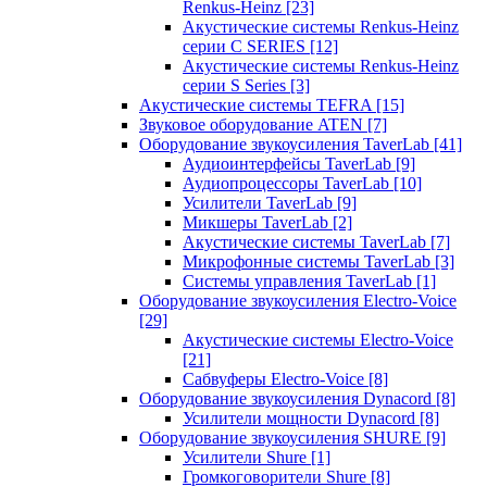
Renkus-Heinz
[23]
Акустические системы Renkus-Heinz
серии C SERIES
[12]
Акустические системы Renkus-Heinz
серии S Series
[3]
Акустические системы TEFRA
[15]
Звуковое оборудование ATEN
[7]
Оборудование звукоусиления TaverLab
[41]
Аудиоинтерфейсы TaverLab
[9]
Аудиопроцессоры TaverLab
[10]
Усилители TaverLab
[9]
Микшеры TaverLab
[2]
Акустические системы TaverLab
[7]
Микрофонные системы TaverLab
[3]
Системы управления TaverLab
[1]
Оборудование звукоусиления Electro-Voice
[29]
Акустические системы Electro-Voice
[21]
Сабвуферы Electro-Voice
[8]
Оборудование звукоусиления Dynacord
[8]
Усилители мощности Dynacord
[8]
Оборудование звукоусиления SHURE
[9]
Усилители Shure
[1]
Громкоговорители Shure
[8]