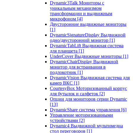
Dynamic3Talk Мониторы с
уникальным механизмом
трансформации и выдвижным
микрофоном
[4]
Двусторонние выдвижные мониторы
[1]
DynamicSignatureDisplay Выдвижной
одно/двусторонний монитор
[1]
DynamicTabLift Выдвижная система
для планшета
[1]
UnderCover Выдвижные мониторы
[1]
DynamicChairDisplay Выдвижной
монитор для встраивания в
подлокотник
[1]
DynamicVision Выдвижная система для
камер ВКС
[1]
CourtesyBox Моторизованный корпус
для бутылок и салфеток
[2]
Опции для мониторов серии Dynamic
[13]
DynamicShare система управления
[6]
Управление моторизованными
устройствами
[2]
Dynamic4 Выдвижной мультимедиа
стол переговоров
[1]