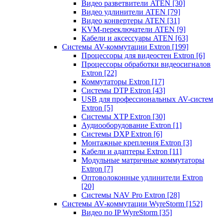
Видео разветвители ATEN
[30]
Видео удлинители ATEN
[79]
Видео конвертеры ATEN
[31]
KVM-переключатели ATEN
[9]
Кабели и аксессуары ATEN
[63]
Системы AV-коммутации Extron
[199]
Процессоры для видеостен Extron
[6]
Процессоры обработки видеосигналов
Extron
[22]
Коммутаторы Extron
[17]
Системы DTP Extron
[43]
USB для профессиональных AV-систем
Extron
[5]
Системы XTP Extron
[30]
Аудиооборудование Extron
[1]
Системы DXP Extron
[6]
Монтажные крепления Extron
[3]
Кабели и адаптеры Extron
[11]
Модульные матричные коммутаторы
Extron
[7]
Оптоволоконные удлинители Extron
[20]
Системы NAV Pro Extron
[28]
Системы AV-коммутации WyreStorm
[152]
Видео по IP WyreStorm
[35]