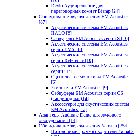
[16]
Devio Аудиорешение для
переговорных комнат Biamp
[24]
Оборудование звукоусиления EM Acoustics
[87]
Акустические системы EM Acoustics
HALO
[8]
Сабвуферы EM Acoustics серии S
[16]
Акустические системы EM Acoustics
серии EMS
[18]
Акустические системы EM Acoustics
серии Reference
[10]
Акустические системы EM Acoustics
серии i
[4]
Сценические мониторы EM Acoustics
[6]
Усилители EM Acoustics
[9]
Сабвуферы EM Acoustics серии CS
(кардиоидные)
[4]
Аксессуары для акустических систем
EM Acoustics
[12]
Адаптеры Audinate Dante для звукового
оборудования
[13]
Оборудование звукоусиления Yamaha
[254]
Потолочные громкоговорители Yamaha