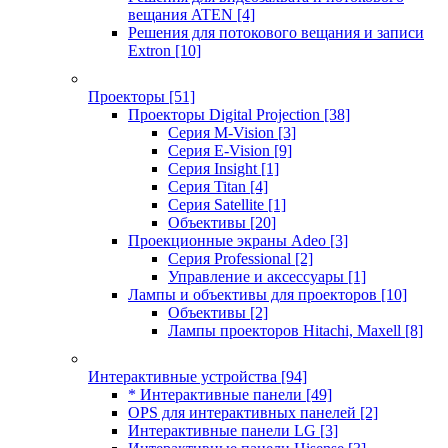
вещания ATEN
[4]
Решения для потокового вещания и записи
Extron
[10]
Проекторы
[51]
Проекторы Digital Projection
[38]
Серия M-Vision
[3]
Серия E-Vision
[9]
Серия Insight
[1]
Серия Titan
[4]
Серия Satellite
[1]
Объективы
[20]
Проекционные экраны Adeo
[3]
Серия Professional
[2]
Управление и аксессуары
[1]
Лампы и объективы для проекторов
[10]
Объективы
[2]
Лампы проекторов Hitachi, Maxell
[8]
Интерактивные устройства
[94]
* Интерактивные панели
[49]
OPS для интерактивных панелей
[2]
Интерактивные панели LG
[3]