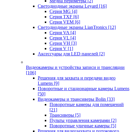
Медиа периметры
[2]
Светодиодные экраны Leyard
[16]
Серия MG
[4]
Серия TXF
[6]
Серия VEM
[6]
Светодиодные экраны LianTronics
[12]
Серия VA
[4]
Серия VL
[4]
Серия VH
[3]
Серия V
[1]
Аксессуары для LED панелей
[2]
Видеокамеры и устройства записи и трансляции
[106]
Решения для захвата и передачи видео
Lumens
[9]
Поворотные и стационарные камеры Lumens
[50]
Видеокамеры и трансиверы Bolin
[33]
Поворотные камеры для помещений
[21]
Трансиверы
[5]
Пульты управления камерами
[2]
Поворотные уличные камеры
[5]
Решения для видеозахвата и потокового