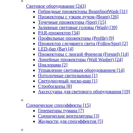
Световое оборудование
[243]
Гибридные прожекторы BeamSpotWash
[31]
Прожекторы с узким лучом (Beam)
[26]
Точечные прожекторы (Spot)
[15]
Заливные световые головы (Wash)
[39]
PAR-прожектор
[34]
Профильные прожекторы (Profile)
[9]
Прожектор следящего света (FollowSpot)
[2]
LED-бар (Bar)
[4]
Прожекторы с линзой Френеля (Fresnel)
[14]
Линейные прожекторы (Wall Washer)
[24]
Циклорама
[2]
Управление световым оборудованием
[14]
Потолочные светильники
[1]
Светодиодный диско-шар
[1]
Стробоскопы
[8]
Аксессуары для светового оборудования
[19]
Сценические спецэффекты
[15]
Генераторы тумана
[7]
Сценические вентиляторы
[3]
Жидкости для спецэффектов
[5]