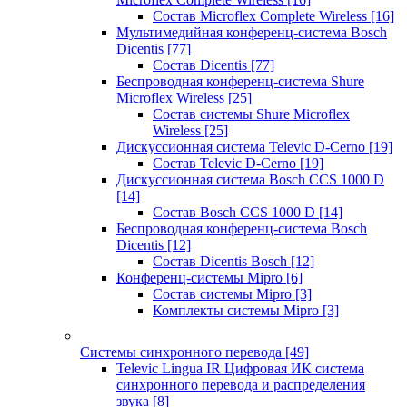
Состав Microflex Complete Wireless
[16]
Мультимедийная конференц-система Bosch
Dicentis
[77]
Состав Dicentis
[77]
Беспроводная конференц-система Shure
Microflex Wireless
[25]
Состав системы Shure Microflex
Wireless
[25]
Дискуссионная система Televic D-Cerno
[19]
Состав Televic D-Cerno
[19]
Дискуссионная система Bosch CCS 1000 D
[14]
Состав Bosch CCS 1000 D
[14]
Беспроводная конференц-система Bosch
Dicentis
[12]
Состав Dicentis Bosch
[12]
Конференц-системы Mipro
[6]
Состав системы Mipro
[3]
Комплекты системы Mipro
[3]
Системы синхронного перевода
[49]
Televic Lingua IR Цифровая ИК система
синхронного перевода и распределения
звука
[8]