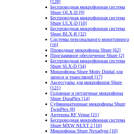
[128]
Беспроводная микрофонная система
Shure QLX-D
[9]
Беспроводная микрофонная система
Shure ULX-D
[10]
Беспроводная микрофонная система
Shure BLX-R
[32]
Системы персонального мониторинга
[16]
Проводные микрофоны Shure
[62]
Программное обеспечение Shure
[2]
Беспроводная микрофонная система
Shure SLX-D
[34]
Микрофоны Shure Motiv Digital для
записи и трансляций
[17]
Аксессуары для микрофонов Shure
[121]
Головные и петличные микрофоны
Shure DuraPlex
[14]
Субминиатюрные микрофоны Shure
TwinPlex
[8]
Антенны RF Venue
[21]
Беспроводная микрофонная система
Shure MXW NEXT 2
[16]
Микрофоны Shure Nexadyne
[10]