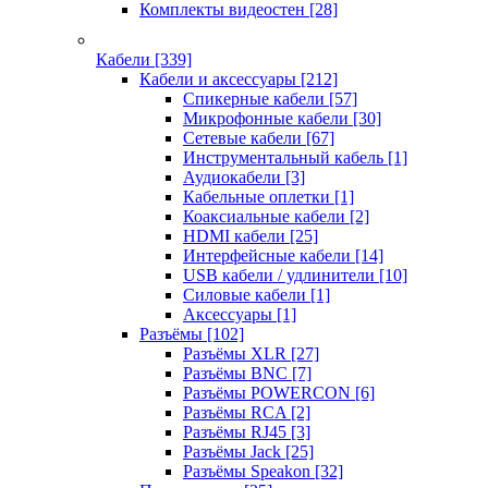
Комплекты видеостен
[28]
Кабели
[339]
Кабели и аксессуары
[212]
Спикерные кабели
[57]
Микрофонные кабели
[30]
Сетевые кабели
[67]
Инструментальный кабель
[1]
Аудиокабели
[3]
Кабельные оплетки
[1]
Коаксиальные кабели
[2]
HDMI кабели
[25]
Интерфейсные кабели
[14]
USB кабели / удлинители
[10]
Силовые кабели
[1]
Аксессуары
[1]
Разъёмы
[102]
Разъёмы XLR
[27]
Разъёмы BNC
[7]
Разъёмы POWERCON
[6]
Разъёмы RCA
[2]
Разъёмы RJ45
[3]
Разъёмы Jack
[25]
Разъёмы Speakon
[32]