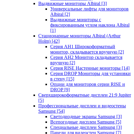
Выдвижные мониторы Albiral
[3]
Универсальные лифты для мониторов
Albiral
[2]
Выдвижные мониторы с
фиксированным углом наклона Albiral
[1]
Стационарные мониторы Albiral (Arthur
Holm)
[42]
Серия AH1 Широкоформатный
монитор, складывается вручную
[2]
Серия AH2 Монитор складывается
вручную
[2]
Серия RISE Настенные мониторы
[14]
Серия DROP Мониторы для установки
в стену
[15]
Опции для мониторов серии RISE и
DROP
[9]
Сверхширокоформатные дисплеи 21:9 Jupiter
[5]
Профессиональные дисплеи и видеостены
Samsung
[54]
Светодиодные экраны Samsung
[3]
Всепогодные дисплеи Samsung
[5]
Специальные дисплеи Samsung
[3]
Панели для видеостен Samsung
[7]