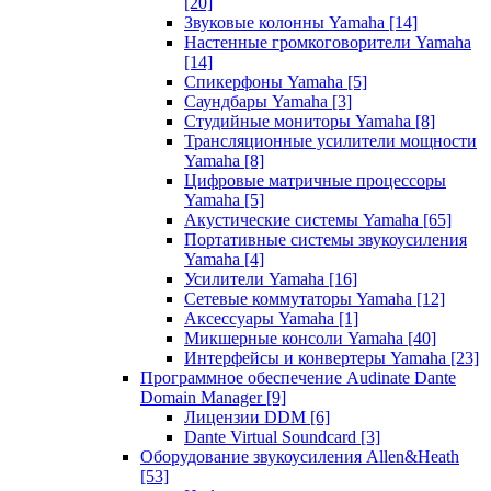
[20]
Звуковые колонны Yamaha
[14]
Настенные громкоговорители Yamaha
[14]
Спикерфоны Yamaha
[5]
Саундбары Yamaha
[3]
Студийные мониторы Yamaha
[8]
Трансляционные усилители мощности
Yamaha
[8]
Цифровые матричные процессоры
Yamaha
[5]
Акустические системы Yamaha
[65]
Портативные системы звукоусиления
Yamaha
[4]
Усилители Yamaha
[16]
Сетевые коммутаторы Yamaha
[12]
Аксессуары Yamaha
[1]
Микшерные консоли Yamaha
[40]
Интерфейсы и конвертеры Yamaha
[23]
Программное обеспечение Audinate Dante
Domain Manager
[9]
Лицензии DDM
[6]
Dante Virtual Soundcard
[3]
Оборудование звукоусиления Allen&Heath
[53]