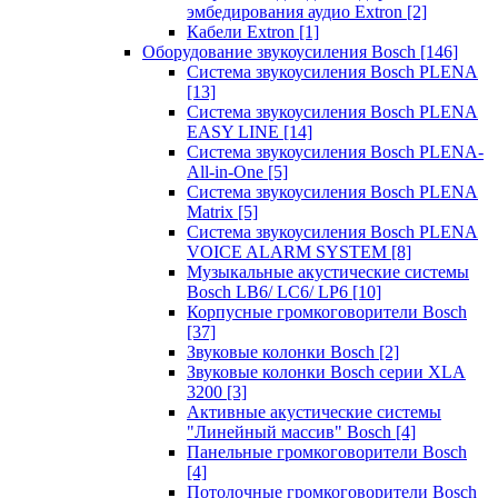
эмбедирования аудио Extron
[2]
Кабели Extron
[1]
Оборудование звукоусиления Bosch
[146]
Система звукоусиления Bosch PLENA
[13]
Система звукоусиления Bosch PLENA
EASY LINE
[14]
Система звукоусиления Bosch PLENA-
All-in-One
[5]
Система звукоусиления Bosch PLENA
Matrix
[5]
Система звукоусиления Bosch PLENA
VOICE ALARM SYSTEM
[8]
Музыкальные акустические системы
Bosch LB6/ LC6/ LP6
[10]
Корпусные громкоговорители Bosch
[37]
Звуковые колонки Bosch
[2]
Звуковые колонки Bosch серии XLA
3200
[3]
Активные акустические системы
"Линейный массив" Bosch
[4]
Панельные громкоговорители Bosch
[4]
Потолочные громкоговорители Bosch