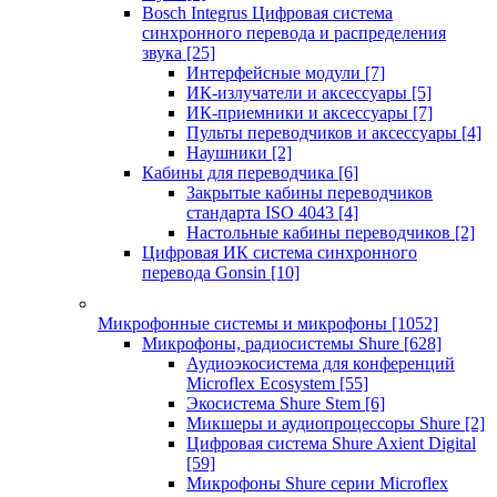
Bosch Integrus Цифровая система
синхронного перевода и распределения
звука
[25]
Интерфейсные модули
[7]
ИК-излучатели и аксессуары
[5]
ИК-приемники и аксессуары
[7]
Пульты переводчиков и аксессуары
[4]
Наушники
[2]
Кабины для переводчика
[6]
Закрытые кабины переводчиков
стандарта ISO 4043
[4]
Настольные кабины переводчиков
[2]
Цифровая ИК система синхронного
перевода Gonsin
[10]
Микрофонные системы и микрофоны
[1052]
Микрофоны, радиосистемы Shure
[628]
Аудиоэкосистема для конференций
Microflex Ecosystem
[55]
Экосистема Shure Stem
[6]
Микшеры и аудиопроцессоры Shure
[2]
Цифровая система Shure Axient Digital
[59]
Микрофоны Shure серии Microflex