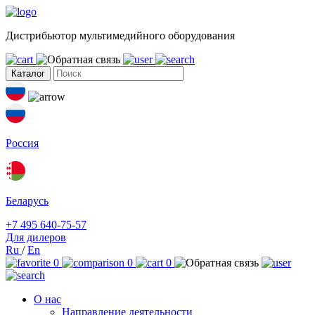
Дистрибьютор мультимедийного оборудования
Каталог
Россия
Беларусь
+7 495 640-75-57
Для дилеров
Ru
/
En
0
0
0
О нас
Направление деятельности