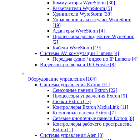
Коммутаторы WyreStorm
[30]
Разветвители WyreStorm
[5]
Удлинители WyreStorm
[38]
Управление и аксессуары WyreStorm
[19]
Адаптеры WyreStorm
[4]
Процессоры для видеостен WyreStorm
[2]
Кабели WyreStorm
[19]
Системы AV коммутации Lumens
[4]
Передача аудио / видео по IP Lumens
[4]
Видеоконтроллеры и ПО Forsite
[8]
Оборудование управления
[104]
Системы управления Extron
[71]
Сенсорные панели Extron
[22]
Процессоры управления Extron
[9]
Лючки Extron
[13]
Контроллеры Extron MediaLink
[11]
Кнопочные панели Extron
[7]
Сетевые кнопочные панели Extron
[8]
Контроллеры рабочего пространства
Extron
[1]
Системы управления Aten
[8]