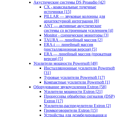
Акустические системы DS Proaudio
[42]
CX - коаксиальные точечные
источники
[15]
PILLAR — звуковые колонны для
архитектурной интеграции
[8]
ANT — активные акустические
системы со встроенным усилением
[4]
Monitor - сценические мониторы
[3]
TAURA — линейный массив
[2]
ERA-i — линейный массив
(инсталляционная версия)
[5]
ERA — линейный массив (прокатная
версия)
[5]
Усилители мощности Powersoft
[49]
Инсталляционные усилители Powersoft
[31]
Туровые усилители Powersoft
[17]
Компактные усилители Powersoft
[1]
Оборудование звукоусиления Extron
[58]
Усилители мощности Extron
[21]
Процессоры обработки сигналов (DSP)
Extron
[17]
Усилители-распределители Extron
[2]
Громкоговорители Extron
[15]
Устройства для деэмбедирования и