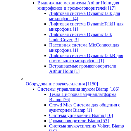
Выдвижные механизмы Arthur Holm для
микрофонов и громкоговорителей
[17]
Лифтовая система DynamicTalk для
микрофона
[4]
Лифтовая система DynamicTalkH для
микрофона
[1]
Лифтовая система DynamicTalk
UnderCover
[3]
Пассивная система MicConnect для
микрофона
[1]
Лифтовая система DynamicTalkB для
настольного микрофона
[1]
Встраиваемые громкоговорители
Arthur Holm
[1]
Оборудование звукоусиления
[1150]
Системы управления звуком Biamp
[186]
Tesira Цифровая медиаплатформа
Biamp
[76]
Crowd Mics Система для общения с
аудиторией Biamp
[1]
Система управления Biamp
[16]
Громкоговорители Biamp
[53]
Система звукоусиления Voltera Biamp