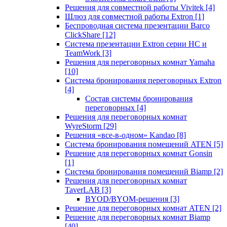
Решения для совместной работы Vivitek
[4]
Шлюз для совместной работы Extron
[1]
Беспроводная система презентации Barco
ClickShare
[12]
Система презентации Extron серии HC и
TeamWork
[3]
Решения для переговорных комнат Yamaha
[10]
Система бронирования переговорных Extron
[4]
Состав системы бронирования
переговорных
[4]
Решения для переговорных комнат
WyreStorm
[29]
Решения «все-в-одном» Kandao
[8]
Система бронирования помещений ATEN
[5]
Решение для переговорных комнат Gonsin
[1]
Система бронирования помещений Biamp
[2]
Решения для переговорных комнат
TaverLAB
[3]
BYOD/BYOM-решения
[3]
Решение для переговорных комнат ATEN
[2]
Решение для переговорных комнат Biamp
[40]