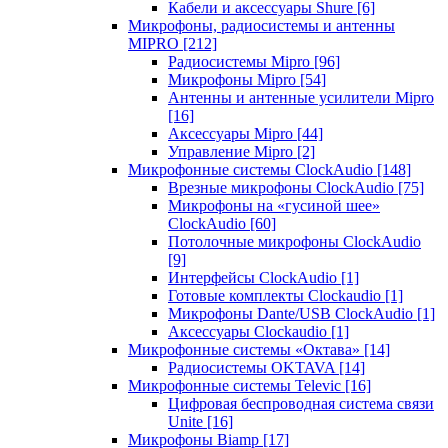
Кабели и аксессуары Shure
[6]
Микрофоны, радиосистемы и антенны
MIPRO
[212]
Радиосистемы Mipro
[96]
Микрофоны Mipro
[54]
Антенны и антенные усилители Mipro
[16]
Аксессуары Mipro
[44]
Управление Mipro
[2]
Микрофонные системы ClockAudio
[148]
Врезные микрофоны ClockAudio
[75]
Микрофоны на «гусиной шее»
ClockAudio
[60]
Потолочные микрофоны ClockAudio
[9]
Интерфейсы ClockAudio
[1]
Готовые комплекты Clockaudio
[1]
Микрофоны Dante/USB ClockAudio
[1]
Аксессуары Clockaudio
[1]
Микрофонные системы «Октава»
[14]
Радиосистемы OKTAVA
[14]
Микрофонные системы Televic
[16]
Цифровая беспроводная система связи
Unite
[16]
Микрофоны Biamp
[17]