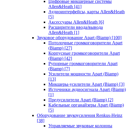
Цифровые микшерные системы
Allen&Heath
[41]
Аудиоинтерфейсы, карты Allen&Heath
[5]
Аксессуары Allen&Heath
[6]
Расширители ввода/вывода
Allen&Heath
[1]
Звуковое оборудование Apart (Biamp)
[100]
Потолочные громкоговорители Apart
(Biamp)
[27]
Корпусные громкоговорители Apart
(Biamp)
[42]
Рупорные громкоговорители Apart
(Biamp)
[7]
Усилители мощности Apart (Biamp)
[13]
Микшеры-усилители Apart (Biamp)
[3]
Источники аудиосигнала Apart (Biamp)
[1]
Предусилители Apart (Biamp)
[2]
Кабельные органайзеры Apart (Biamp)
[5]
Оборудование звукоусиления Renkus-Heinz
[38]
Управляемые звуковые колонны