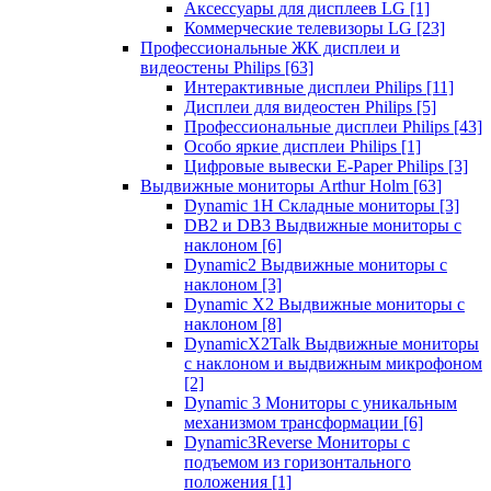
Аксессуары для дисплеев LG
[1]
Коммерческие телевизоры LG
[23]
Профессиональные ЖК дисплеи и
видеостены Philips
[63]
Интерактивные дисплеи Philips
[11]
Дисплеи для видеостен Philips
[5]
Профессиональные дисплеи Philips
[43]
Особо яркие дисплеи Philips
[1]
Цифровые вывески E-Paper Philips
[3]
Выдвижные мониторы Arthur Holm
[63]
Dynamic 1Н Складные мониторы
[3]
DB2 и DB3 Выдвижные мониторы с
наклоном
[6]
Dynamic2 Выдвижные мониторы с
наклоном
[3]
Dynamic X2 Выдвижные мониторы с
наклоном
[8]
DynamicX2Talk Выдвижные мониторы
с наклоном и выдвижным микрофоном
[2]
Dynamic 3 Мониторы с уникальным
механизмом трансформации
[6]
Dynamic3Reverse Мониторы с
подъемом из горизонтального
положения
[1]