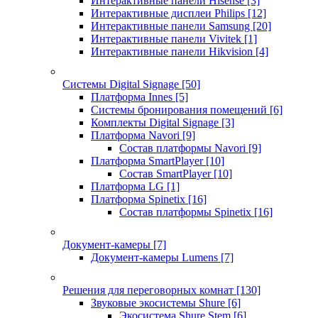
Интерактивные панели Hisense
[3]
Интерактивные дисплеи Philips
[12]
Интерактивные панели Samsung
[20]
Интерактивные панели Vivitek
[1]
Интерактивные панели Hikvision
[4]
Системы Digital Signage
[50]
Платформа Innes
[5]
Системы бронирования помещений
[6]
Комплекты Digital Signage
[3]
Платформа Navori
[9]
Состав платформы Navori
[9]
Платформа SmartPlayer
[10]
Состав SmartPlayer
[10]
Платформа LG
[1]
Платформа Spinetix
[16]
Состав платформы Spinetix
[16]
Документ-камеры
[7]
Документ-камеры Lumens
[7]
Решения для переговорных комнат
[130]
Звуковые экосистемы Shure
[6]
Экосистема Shure Stem
[6]