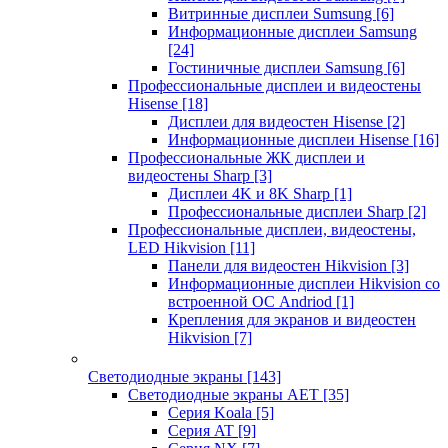
Витринные дисплеи Sumsung
[6]
Информационные дисплеи Samsung
[24]
Гостиничные дисплеи Samsung
[6]
Профессиональные дисплеи и видеостены
Hisense
[18]
Дисплеи для видеостен Hisense
[2]
Информационные дисплеи Hisense
[16]
Профессиональные ЖК дисплеи и
видеостены Sharp
[3]
Дисплеи 4K и 8K Sharp
[1]
Профессиональные дисплеи Sharp
[2]
Профессиональные дисплеи, видеостены,
LED Hikvision
[11]
Панели для видеостен Hikvision
[3]
Информационные дисплеи Hikvision со
встроенной ОС Andriod
[1]
Крепления для экранов и видеостен
Hikvision
[7]
Светодиодные экраны
[143]
Светодиодные экраны AET
[35]
Cерия Koala
[5]
Серия AT
[9]