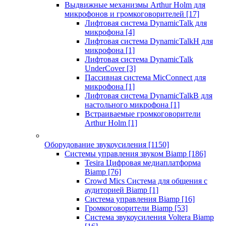
Выдвижные механизмы Arthur Holm для
микрофонов и громкоговорителей
[17]
Лифтовая система DynamicTalk для
микрофона
[4]
Лифтовая система DynamicTalkH для
микрофона
[1]
Лифтовая система DynamicTalk
UnderCover
[3]
Пассивная система MicConnect для
микрофона
[1]
Лифтовая система DynamicTalkB для
настольного микрофона
[1]
Встраиваемые громкоговорители
Arthur Holm
[1]
Оборудование звукоусиления
[1150]
Системы управления звуком Biamp
[186]
Tesira Цифровая медиаплатформа
Biamp
[76]
Crowd Mics Система для общения с
аудиторией Biamp
[1]
Система управления Biamp
[16]
Громкоговорители Biamp
[53]
Система звукоусиления Voltera Biamp