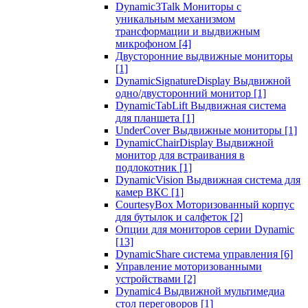
Dynamic3Talk Мониторы с
уникальным механизмом
трансформации и выдвижным
микрофоном
[4]
Двусторонние выдвижные мониторы
[1]
DynamicSignatureDisplay Выдвижной
одно/двусторонний монитор
[1]
DynamicTabLift Выдвижная система
для планшета
[1]
UnderCover Выдвижные мониторы
[1]
DynamicChairDisplay Выдвижной
монитор для встраивания в
подлокотник
[1]
DynamicVision Выдвижная система для
камер ВКС
[1]
CourtesyBox Моторизованный корпус
для бутылок и салфеток
[2]
Опции для мониторов серии Dynamic
[13]
DynamicShare система управления
[6]
Управление моторизованными
устройствами
[2]
Dynamic4 Выдвижной мультимедиа
стол переговоров
[1]