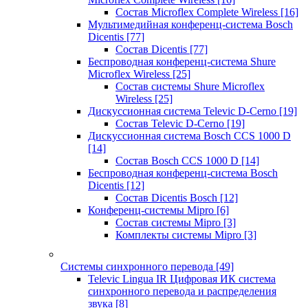
Состав Microflex Complete Wireless
[16]
Мультимедийная конференц-система Bosch
Dicentis
[77]
Состав Dicentis
[77]
Беспроводная конференц-система Shure
Microflex Wireless
[25]
Состав системы Shure Microflex
Wireless
[25]
Дискуссионная система Televic D-Cerno
[19]
Состав Televic D-Cerno
[19]
Дискуссионная система Bosch CCS 1000 D
[14]
Состав Bosch CCS 1000 D
[14]
Беспроводная конференц-система Bosch
Dicentis
[12]
Состав Dicentis Bosch
[12]
Конференц-системы Mipro
[6]
Состав системы Mipro
[3]
Комплекты системы Mipro
[3]
Системы синхронного перевода
[49]
Televic Lingua IR Цифровая ИК система
синхронного перевода и распределения
звука
[8]