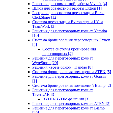
Решения для совместной работы Vivitek
[4]
Шлюз для совместной работы Extron
[1]
Беспроводная система презентации Barco
ClickShare
[12]
Система презентации Extron серии HC и
TeamWork
[3]
Решения для переговорных комнат Yamaha
[10]
Система бронирования переговорных Extron
[4]
Состав системы бронирования
переговорных
[4]
Решения для переговорных комнат
WyreStorm
[29]
Решения «все-в-одном» Kandao
[8]
Система бронирования помещений ATEN
[5]
Решение для переговорных комнат Gonsin
[1]
Система бронирования помещений Biamp
[2]
Решения для переговорных комнат
TaverLAB
[3]
BYOD/BYOM-решения
[3]
Решение для переговорных комнат ATEN
[2]
Решение для переговорных комнат Biamp
[40]