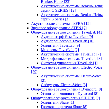
Renkus-Heinz
[23]
Акустические системы Renkus-Heinz
серии C SERIES
[12]
Акустические системы Renkus-Heinz
серии S Series
[3]
Акустические системы TEFRA
[15]
Звуковое оборудование ATEN
[7]
Оборудование звукоусиления TaverLab
[41]
Аудиоинтерфейсы TaverLab
[9]
Аудиопроцессоры TaverLab
[10]
Усилители TaverLab
[9]
Микшеры TaverLab
[2]
Акустические системы TaverLab
[7]
Микрофонные системы TaverLab
[3]
Системы управления TaverLab
[1]
Оборудование звукоусиления Electro-Voice
[29]
Акустические системы Electro-Voice
[21]
Сабвуферы Electro-Voice
[8]
Оборудование звукоусиления Dynacord
[8]
Усилители мощности Dynacord
[8]
Оборудование звукоусиления SHURE
[9]
Усилители Shure
[1]
Громкоговорители Shure
[8]