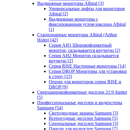
Выдвижные мониторы Albiral
[3]
Универсальные лифты для мониторов
Albiral
[2]
Выдвижные мониторы с
фиксированным углом наклона Albiral
[1]
Стационарные мониторы Albiral (Arthur
Holm)
[42]
Серия AH1 Широкоформатный
монитор, складывается вручную
[2]
Серия AH2 Монитор складывается
вручную
[2]
Серия RISE Настенные мониторы
[14]
Серия DROP Мониторы для установки
в стену
[15]
Опции для мониторов серии RISE и
DROP
[9]
Сверхширокоформатные дисплеи 21:9 Jupiter
[5]
Профессиональные дисплеи и видеостены
Samsung
[54]
Светодиодные экраны Samsung
[3]
Всепогодные дисплеи Samsung
[5]
Специальные дисплеи Samsung
[3]
Панели для видеостен Samsung
[7]