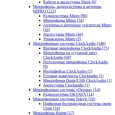
Кабели и аксессуары Shure
[6]
Микрофоны, радиосистемы и антенны
MIPRO
[212]
Радиосистемы Mipro
[96]
Микрофоны Mipro
[54]
Антенны и антенные усилители Mipro
[16]
Аксессуары Mipro
[44]
Управление Mipro
[2]
Микрофонные системы ClockAudio
[148]
Врезные микрофоны ClockAudio
[75]
Микрофоны на «гусиной шее»
ClockAudio
[60]
Потолочные микрофоны ClockAudio
[9]
Интерфейсы ClockAudio
[1]
Готовые комплекты Clockaudio
[1]
Микрофоны Dante/USB ClockAudio
[1]
Аксессуары Clockaudio
[1]
Микрофонные системы «Октава»
[14]
Радиосистемы OKTAVA
[14]
Микрофонные системы Televic
[16]
Цифровая беспроводная система связи
Unite
[16]
Микрофоны Biamp
[17]