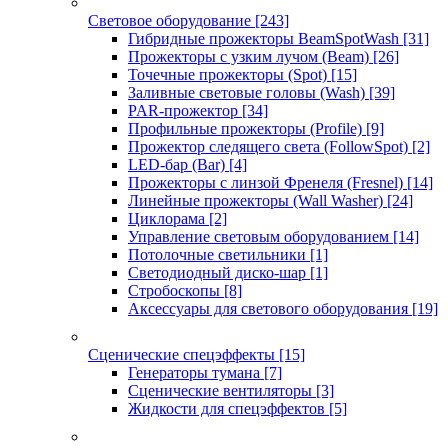
Световое оборудование
[243]
Гибридные прожекторы BeamSpotWash
[31]
Прожекторы с узким лучом (Beam)
[26]
Точечные прожекторы (Spot)
[15]
Заливные световые головы (Wash)
[39]
PAR-прожектор
[34]
Профильные прожекторы (Profile)
[9]
Прожектор следящего света (FollowSpot)
[2]
LED-бар (Bar)
[4]
Прожекторы с линзой Френеля (Fresnel)
[14]
Линейные прожекторы (Wall Washer)
[24]
Циклорама
[2]
Управление световым оборудованием
[14]
Потолочные светильники
[1]
Светодиодный диско-шар
[1]
Стробоскопы
[8]
Аксессуары для светового оборудования
[19]
Сценические спецэффекты
[15]
Генераторы тумана
[7]
Сценические вентиляторы
[3]
Жидкости для спецэффектов
[5]