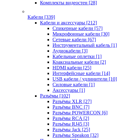
Комплекты видеостен
[28]
Кабели
[339]
Кабели и аксессуары
[212]
Спикерные кабели
[57]
Микрофонные кабели
[30]
Сетевые кабели
[67]
Инструментальный кабель
[1]
Аудиокабели
[3]
Кабельные оплетки
[1]
Коаксиальные кабели
[2]
HDMI кабели
[25]
Интерфейсные кабели
[14]
USB кабели / удлинители
[10]
Силовые кабели
[1]
Аксессуары
[1]
Разъёмы
[102]
Разъёмы XLR
[27]
Разъёмы BNC
[7]
Разъёмы POWERCON
[6]
Разъёмы RCA
[2]
Разъёмы RJ45
[3]
Разъёмы Jack
[25]
Разъёмы Speakon
[32]