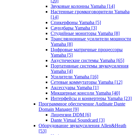
[20]
Звуковые колонны Yamaha
[14]
Настенные громкоговорители Yamaha
[14]
Спикерфоны Yamaha
[5]
Саундбары Yamaha
[3]
Студийные мониторы Yamaha
[8]
Трансляционные усилители мощности
Yamaha
[8]
Цифровые матричные процессоры
Yamaha
[5]
Акустические системы Yamaha
[65]
Портативные системы звукоусиления
Yamaha
[4]
Усилители Yamaha
[16]
Сетевые коммутаторы Yamaha
[12]
Аксессуары Yamaha
[1]
Микшерные консоли Yamaha
[40]
Интерфейсы и конвертеры Yamaha
[23]
Программное обеспечение Audinate Dante
Domain Manager
[9]
Лицензии DDM
[6]
Dante Virtual Soundcard
[3]
Оборудование звукоусиления Allen&Heath
[53]