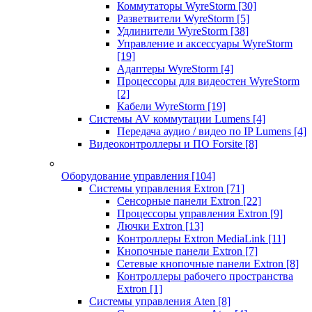
Коммутаторы WyreStorm
[30]
Разветвители WyreStorm
[5]
Удлинители WyreStorm
[38]
Управление и аксессуары WyreStorm
[19]
Адаптеры WyreStorm
[4]
Процессоры для видеостен WyreStorm
[2]
Кабели WyreStorm
[19]
Системы AV коммутации Lumens
[4]
Передача аудио / видео по IP Lumens
[4]
Видеоконтроллеры и ПО Forsite
[8]
Оборудование управления
[104]
Системы управления Extron
[71]
Сенсорные панели Extron
[22]
Процессоры управления Extron
[9]
Лючки Extron
[13]
Контроллеры Extron MediaLink
[11]
Кнопочные панели Extron
[7]
Сетевые кнопочные панели Extron
[8]
Контроллеры рабочего пространства
Extron
[1]
Системы управления Aten
[8]