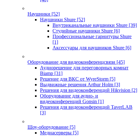
Наушники
[52]
Наушники Shure
[52]
Внутриканальные наушники Shure
[39]
Студийные наушники Shure
[6]
Профессиональные гарнитуры Shure
[1]
Аксессуары для наушников Shure
[6]
Оборудование для видеоконференцсвязи
[45]
Аудиорешение для переговорных комнат
Biamp
[31]
Решение для ВКС от WyreStorm
[5]
Выдвижные решения Arthur Holm
[3]
Решения для видеоконференций Hikvision
[2]
Оборудование для аудио- и
видеоконференций Gonsin
[1]
Решения для видеоконференций TaverLAB
[3]
Шоу-оборудование
[5]
Медиасерверы
[5]