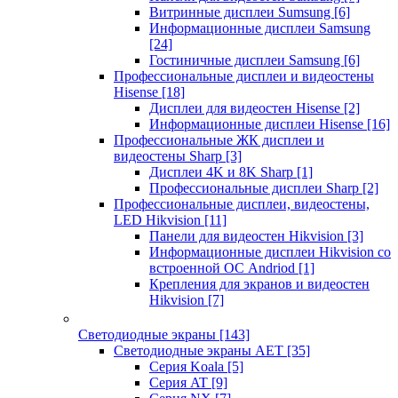
Витринные дисплеи Sumsung
[6]
Информационные дисплеи Samsung
[24]
Гостиничные дисплеи Samsung
[6]
Профессиональные дисплеи и видеостены
Hisense
[18]
Дисплеи для видеостен Hisense
[2]
Информационные дисплеи Hisense
[16]
Профессиональные ЖК дисплеи и
видеостены Sharp
[3]
Дисплеи 4K и 8K Sharp
[1]
Профессиональные дисплеи Sharp
[2]
Профессиональные дисплеи, видеостены,
LED Hikvision
[11]
Панели для видеостен Hikvision
[3]
Информационные дисплеи Hikvision со
встроенной ОС Andriod
[1]
Крепления для экранов и видеостен
Hikvision
[7]
Светодиодные экраны
[143]
Светодиодные экраны AET
[35]
Cерия Koala
[5]
Серия AT
[9]