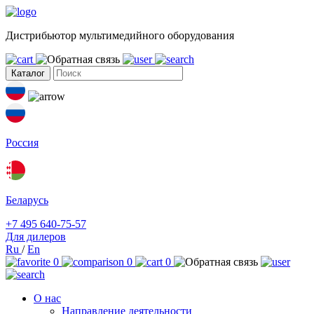
Дистрибьютор мультимедийного оборудования
Каталог
Россия
Беларусь
+7 495 640-75-57
Для дилеров
Ru
/
En
0
0
0
О нас
Направление деятельности