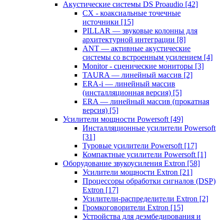
Акустические системы DS Proaudio
[42]
CX - коаксиальные точечные
источники
[15]
PILLAR — звуковые колонны для
архитектурной интеграции
[8]
ANT — активные акустические
системы со встроенным усилением
[4]
Monitor - сценические мониторы
[3]
TAURA — линейный массив
[2]
ERA-i — линейный массив
(инсталляционная версия)
[5]
ERA — линейный массив (прокатная
версия)
[5]
Усилители мощности Powersoft
[49]
Инсталляционные усилители Powersoft
[31]
Туровые усилители Powersoft
[17]
Компактные усилители Powersoft
[1]
Оборудование звукоусиления Extron
[58]
Усилители мощности Extron
[21]
Процессоры обработки сигналов (DSP)
Extron
[17]
Усилители-распределители Extron
[2]
Громкоговорители Extron
[15]
Устройства для деэмбедирования и