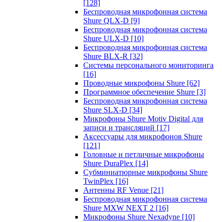
[128]
Беспроводная микрофонная система
Shure QLX-D
[9]
Беспроводная микрофонная система
Shure ULX-D
[10]
Беспроводная микрофонная система
Shure BLX-R
[32]
Системы персонального мониторинга
[16]
Проводные микрофоны Shure
[62]
Программное обеспечение Shure
[3]
Беспроводная микрофонная система
Shure SLX-D
[34]
Микрофоны Shure Motiv Digital для
записи и трансляций
[17]
Аксессуары для микрофонов Shure
[121]
Головные и петличные микрофоны
Shure DuraPlex
[14]
Субминиатюрные микрофоны Shure
TwinPlex
[16]
Антенны RF Venue
[21]
Беспроводная микрофонная система
Shure MXW NEXT 2
[16]
Микрофоны Shure Nexadyne
[10]