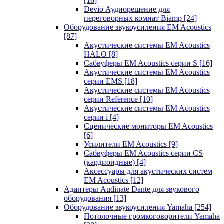
[16]
Devio Аудиорешение для
переговорных комнат Biamp
[24]
Оборудование звукоусиления EM Acoustics
[87]
Акустические системы EM Acoustics
HALO
[8]
Сабвуферы EM Acoustics серии S
[16]
Акустические системы EM Acoustics
серии EMS
[18]
Акустические системы EM Acoustics
серии Reference
[10]
Акустические системы EM Acoustics
серии i
[4]
Сценические мониторы EM Acoustics
[6]
Усилители EM Acoustics
[9]
Сабвуферы EM Acoustics серии CS
(кардиоидные)
[4]
Аксессуары для акустических систем
EM Acoustics
[12]
Адаптеры Audinate Dante для звукового
оборудования
[13]
Оборудование звукоусиления Yamaha
[254]
Потолочные громкоговорители Yamaha