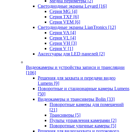
Медиа периметры
[2]
Светодиодные экраны Leyard
[16]
Серия MG
[4]
Серия TXF
[6]
Серия VEM
[6]
Светодиодные экраны LianTronics
[12]
Серия VA
[4]
Серия VL
[4]
Серия VH
[3]
Серия V
[1]
Аксессуары для LED панелей
[2]
Видеокамеры и устройства записи и трансляции
[106]
Решения для захвата и передачи видео
Lumens
[9]
Поворотные и стационарные камеры Lumens
[50]
Видеокамеры и трансиверы Bolin
[33]
Поворотные камеры для помещений
[21]
Трансиверы
[5]
Пульты управления камерами
[2]
Поворотные уличные камеры
[5]
Решения для видеозахвата и потокового