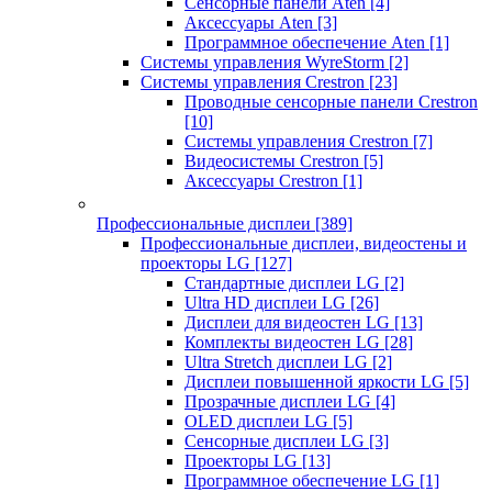
Сенсорные панели Aten
[4]
Аксессуары Aten
[3]
Программное обеспечение Aten
[1]
Системы управления WyreStorm
[2]
Системы управления Crestron
[23]
Проводные сенсорные панели Crestron
[10]
Системы управления Crestron
[7]
Видеосистемы Crestron
[5]
Аксессуары Crestron
[1]
Профессиональные дисплеи
[389]
Профессиональные дисплеи, видеостены и
проекторы LG
[127]
Стандартные дисплеи LG
[2]
Ultra HD дисплеи LG
[26]
Дисплеи для видеостен LG
[13]
Комплекты видеостен LG
[28]
Ultra Stretch дисплеи LG
[2]
Дисплеи повышенной яркости LG
[5]
Прозрачные дисплеи LG
[4]
OLED дисплеи LG
[5]
Сенсорные дисплеи LG
[3]
Проекторы LG
[13]
Программное обеспечение LG
[1]