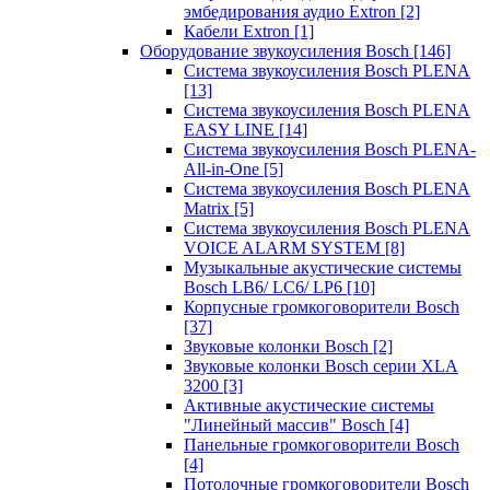
эмбедирования аудио Extron
[2]
Кабели Extron
[1]
Оборудование звукоусиления Bosch
[146]
Система звукоусиления Bosch PLENA
[13]
Система звукоусиления Bosch PLENA
EASY LINE
[14]
Система звукоусиления Bosch PLENA-
All-in-One
[5]
Система звукоусиления Bosch PLENA
Matrix
[5]
Система звукоусиления Bosch PLENA
VOICE ALARM SYSTEM
[8]
Музыкальные акустические системы
Bosch LB6/ LC6/ LP6
[10]
Корпусные громкоговорители Bosch
[37]
Звуковые колонки Bosch
[2]
Звуковые колонки Bosch серии XLA
3200
[3]
Активные акустические системы
"Линейный массив" Bosch
[4]
Панельные громкоговорители Bosch
[4]
Потолочные громкоговорители Bosch