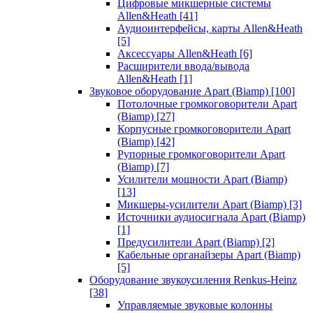
Цифровые микшерные системы
Allen&Heath
[41]
Аудиоинтерфейсы, карты Allen&Heath
[5]
Аксессуары Allen&Heath
[6]
Расширители ввода/вывода
Allen&Heath
[1]
Звуковое оборудование Apart (Biamp)
[100]
Потолочные громкоговорители Apart
(Biamp)
[27]
Корпусные громкоговорители Apart
(Biamp)
[42]
Рупорные громкоговорители Apart
(Biamp)
[7]
Усилители мощности Apart (Biamp)
[13]
Микшеры-усилители Apart (Biamp)
[3]
Источники аудиосигнала Apart (Biamp)
[1]
Предусилители Apart (Biamp)
[2]
Кабельные органайзеры Apart (Biamp)
[5]
Оборудование звукоусиления Renkus-Heinz
[38]
Управляемые звуковые колонны