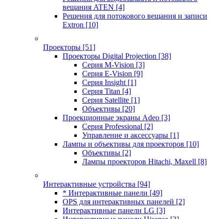
вещания ATEN
[4]
Решения для потокового вещания и записи
Extron
[10]
Проекторы
[51]
Проекторы Digital Projection
[38]
Серия M-Vision
[3]
Серия E-Vision
[9]
Серия Insight
[1]
Серия Titan
[4]
Серия Satellite
[1]
Объективы
[20]
Проекционные экраны Adeo
[3]
Серия Professional
[2]
Управление и аксессуары
[1]
Лампы и объективы для проекторов
[10]
Объективы
[2]
Лампы проекторов Hitachi, Maxell
[8]
Интерактивные устройства
[94]
* Интерактивные панели
[49]
OPS для интерактивных панелей
[2]
Интерактивные панели LG
[3]