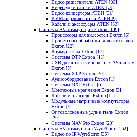
Видео разветвители ATEN
[30]
Видео удлинители ATEN
[79]
Видео конвертеры ATEN
[31]
KVM-переключатели ATEN
[9]
Кабели и аксессуары ATEN
[63]
Системы AV-коммутации Extron
[199]
Процессоры для видеостен Extron
[6]
Процессоры обработки видеосигналов
Extron
[22]
Коммутаторы Extron
[17]
Системы DTP Extron
[43]
USB для профессиональных AV-систем
Extron
[5]
Системы XTP Extron
[30]
Аудиооборудование Extron
[1]
Системы DXP Extron
[6]
Монтажные крепления Extron
[3]
Кабели и адаптеры Extron
[11]
Модульные матричные коммутаторы
Extron
[7]
Оптоволоконные удлинители Extron
[20]
Системы NAV Pro Extron
[28]
Системы AV-коммутации WyreStorm
[152]
Видео по IP WyreStorm
[35]