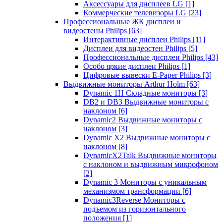
Аксессуары для дисплеев LG
[1]
Коммерческие телевизоры LG
[23]
Профессиональные ЖК дисплеи и
видеостены Philips
[63]
Интерактивные дисплеи Philips
[11]
Дисплеи для видеостен Philips
[5]
Профессиональные дисплеи Philips
[43]
Особо яркие дисплеи Philips
[1]
Цифровые вывески E-Paper Philips
[3]
Выдвижные мониторы Arthur Holm
[63]
Dynamic 1Н Складные мониторы
[3]
DB2 и DB3 Выдвижные мониторы с
наклоном
[6]
Dynamic2 Выдвижные мониторы с
наклоном
[3]
Dynamic X2 Выдвижные мониторы с
наклоном
[8]
DynamicX2Talk Выдвижные мониторы
с наклоном и выдвижным микрофоном
[2]
Dynamic 3 Мониторы с уникальным
механизмом трансформации
[6]
Dynamic3Reverse Мониторы с
подъемом из горизонтального
положения
[1]