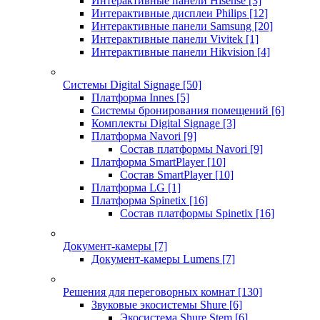
Интерактивные панели Hisense
[3]
Интерактивные дисплеи Philips
[12]
Интерактивные панели Samsung
[20]
Интерактивные панели Vivitek
[1]
Интерактивные панели Hikvision
[4]
Системы Digital Signage
[50]
Платформа Innes
[5]
Системы бронирования помещений
[6]
Комплекты Digital Signage
[3]
Платформа Navori
[9]
Состав платформы Navori
[9]
Платформа SmartPlayer
[10]
Состав SmartPlayer
[10]
Платформа LG
[1]
Платформа Spinetix
[16]
Состав платформы Spinetix
[16]
Документ-камеры
[7]
Документ-камеры Lumens
[7]
Решения для переговорных комнат
[130]
Звуковые экосистемы Shure
[6]
Экосистема Shure Stem
[6]