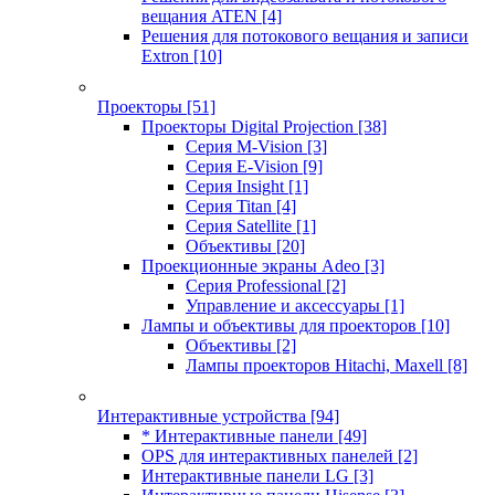
вещания ATEN
[4]
Решения для потокового вещания и записи
Extron
[10]
Проекторы
[51]
Проекторы Digital Projection
[38]
Серия M-Vision
[3]
Серия E-Vision
[9]
Серия Insight
[1]
Серия Titan
[4]
Серия Satellite
[1]
Объективы
[20]
Проекционные экраны Adeo
[3]
Серия Professional
[2]
Управление и аксессуары
[1]
Лампы и объективы для проекторов
[10]
Объективы
[2]
Лампы проекторов Hitachi, Maxell
[8]
Интерактивные устройства
[94]
* Интерактивные панели
[49]
OPS для интерактивных панелей
[2]
Интерактивные панели LG
[3]