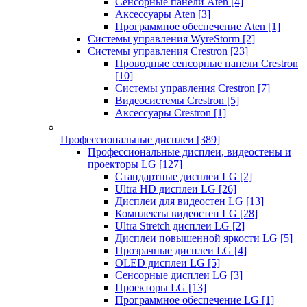
Сенсорные панели Aten
[4]
Аксессуары Aten
[3]
Программное обеспечение Aten
[1]
Системы управления WyreStorm
[2]
Системы управления Crestron
[23]
Проводные сенсорные панели Crestron
[10]
Системы управления Crestron
[7]
Видеосистемы Crestron
[5]
Аксессуары Crestron
[1]
Профессиональные дисплеи
[389]
Профессиональные дисплеи, видеостены и
проекторы LG
[127]
Стандартные дисплеи LG
[2]
Ultra HD дисплеи LG
[26]
Дисплеи для видеостен LG
[13]
Комплекты видеостен LG
[28]
Ultra Stretch дисплеи LG
[2]
Дисплеи повышенной яркости LG
[5]
Прозрачные дисплеи LG
[4]
OLED дисплеи LG
[5]
Сенсорные дисплеи LG
[3]
Проекторы LG
[13]
Программное обеспечение LG
[1]