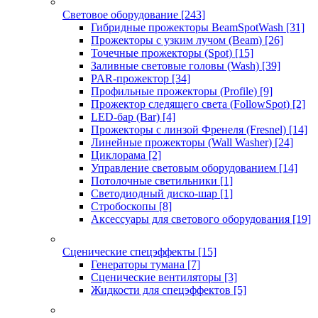
Световое оборудование
[243]
Гибридные прожекторы BeamSpotWash
[31]
Прожекторы с узким лучом (Beam)
[26]
Точечные прожекторы (Spot)
[15]
Заливные световые головы (Wash)
[39]
PAR-прожектор
[34]
Профильные прожекторы (Profile)
[9]
Прожектор следящего света (FollowSpot)
[2]
LED-бар (Bar)
[4]
Прожекторы с линзой Френеля (Fresnel)
[14]
Линейные прожекторы (Wall Washer)
[24]
Циклорама
[2]
Управление световым оборудованием
[14]
Потолочные светильники
[1]
Светодиодный диско-шар
[1]
Стробоскопы
[8]
Аксессуары для светового оборудования
[19]
Сценические спецэффекты
[15]
Генераторы тумана
[7]
Сценические вентиляторы
[3]
Жидкости для спецэффектов
[5]