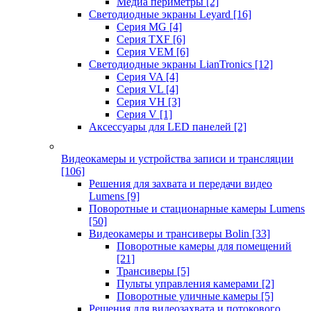
Медиа периметры
[2]
Светодиодные экраны Leyard
[16]
Серия MG
[4]
Серия TXF
[6]
Серия VEM
[6]
Светодиодные экраны LianTronics
[12]
Серия VA
[4]
Серия VL
[4]
Серия VH
[3]
Серия V
[1]
Аксессуары для LED панелей
[2]
Видеокамеры и устройства записи и трансляции
[106]
Решения для захвата и передачи видео
Lumens
[9]
Поворотные и стационарные камеры Lumens
[50]
Видеокамеры и трансиверы Bolin
[33]
Поворотные камеры для помещений
[21]
Трансиверы
[5]
Пульты управления камерами
[2]
Поворотные уличные камеры
[5]
Решения для видеозахвата и потокового