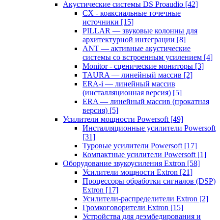
Акустические системы DS Proaudio
[42]
CX - коаксиальные точечные
источники
[15]
PILLAR — звуковые колонны для
архитектурной интеграции
[8]
ANT — активные акустические
системы со встроенным усилением
[4]
Monitor - сценические мониторы
[3]
TAURA — линейный массив
[2]
ERA-i — линейный массив
(инсталляционная версия)
[5]
ERA — линейный массив (прокатная
версия)
[5]
Усилители мощности Powersoft
[49]
Инсталляционные усилители Powersoft
[31]
Туровые усилители Powersoft
[17]
Компактные усилители Powersoft
[1]
Оборудование звукоусиления Extron
[58]
Усилители мощности Extron
[21]
Процессоры обработки сигналов (DSP)
Extron
[17]
Усилители-распределители Extron
[2]
Громкоговорители Extron
[15]
Устройства для деэмбедирования и