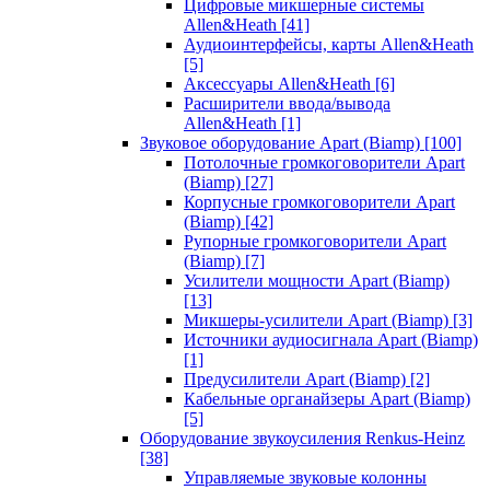
Цифровые микшерные системы
Allen&Heath
[41]
Аудиоинтерфейсы, карты Allen&Heath
[5]
Аксессуары Allen&Heath
[6]
Расширители ввода/вывода
Allen&Heath
[1]
Звуковое оборудование Apart (Biamp)
[100]
Потолочные громкоговорители Apart
(Biamp)
[27]
Корпусные громкоговорители Apart
(Biamp)
[42]
Рупорные громкоговорители Apart
(Biamp)
[7]
Усилители мощности Apart (Biamp)
[13]
Микшеры-усилители Apart (Biamp)
[3]
Источники аудиосигнала Apart (Biamp)
[1]
Предусилители Apart (Biamp)
[2]
Кабельные органайзеры Apart (Biamp)
[5]
Оборудование звукоусиления Renkus-Heinz
[38]
Управляемые звуковые колонны