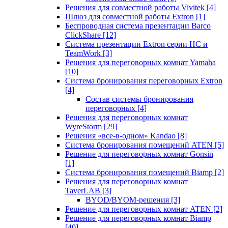
Решения для совместной работы Vivitek
[4]
Шлюз для совместной работы Extron
[1]
Беспроводная система презентации Barco
ClickShare
[12]
Система презентации Extron серии HC и
TeamWork
[3]
Решения для переговорных комнат Yamaha
[10]
Система бронирования переговорных Extron
[4]
Состав системы бронирования
переговорных
[4]
Решения для переговорных комнат
WyreStorm
[29]
Решения «все-в-одном» Kandao
[8]
Система бронирования помещений ATEN
[5]
Решение для переговорных комнат Gonsin
[1]
Система бронирования помещений Biamp
[2]
Решения для переговорных комнат
TaverLAB
[3]
BYOD/BYOM-решения
[3]
Решение для переговорных комнат ATEN
[2]
Решение для переговорных комнат Biamp
[40]