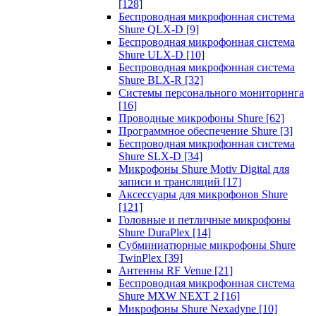
[128]
Беспроводная микрофонная система
Shure QLX-D
[9]
Беспроводная микрофонная система
Shure ULX-D
[10]
Беспроводная микрофонная система
Shure BLX-R
[32]
Системы персонального мониторинга
[16]
Проводные микрофоны Shure
[62]
Программное обеспечение Shure
[3]
Беспроводная микрофонная система
Shure SLX-D
[34]
Микрофоны Shure Motiv Digital для
записи и трансляций
[17]
Аксессуары для микрофонов Shure
[121]
Головные и петличные микрофоны
Shure DuraPlex
[14]
Субминиатюрные микрофоны Shure
TwinPlex
[39]
Антенны RF Venue
[21]
Беспроводная микрофонная система
Shure MXW NEXT 2
[16]
Микрофоны Shure Nexadyne
[10]