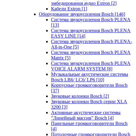
эмбедирования аудио Extron
[2]
Кабели Extron
[1]
Оборудование звукоусиления Bosch
[146]
Система звукоусиления Bosch PLENA
[13]
Система звукоусиления Bosch PLENA
EASY LINE
[14]
Система звукоусиления Bosch PLENA-
All-in-One
[5]
Система звукоусиления Bosch PLENA
Matrix
[5]
Система звукоусиления Bosch PLENA
VOICE ALARM SYSTEM
[8]
Музыкальные акустические системы
Bosch LB6/ LC6/ LP6
[10]
Корпусные громкоговорители Bosch
[37]
Звуковые колонки Bosch
[2]
Звуковые колонки Bosch серии XLA
3200
[3]
Активные акустические системы
"Линейный массив" Bosch
[4]
Панельные громкоговорители Bosch
[4]
Потолочные громкоговорители Bosch