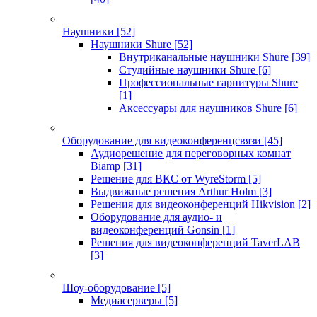
Наушники
[52]
Наушники Shure
[52]
Внутриканальные наушники Shure
[39]
Студийные наушники Shure
[6]
Профессиональные гарнитуры Shure
[1]
Аксессуары для наушников Shure
[6]
Оборудование для видеоконференцсвязи
[45]
Аудиорешение для переговорных комнат
Biamp
[31]
Решение для ВКС от WyreStorm
[5]
Выдвижные решения Arthur Holm
[3]
Решения для видеоконференций Hikvision
[2]
Оборудование для аудио- и
видеоконференций Gonsin
[1]
Решения для видеоконференций TaverLAB
[3]
Шоу-оборудование
[5]
Медиасерверы
[5]