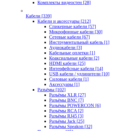
Комплекты видеостен
[28]
Кабели
[339]
Кабели и аксессуары
[212]
Спикерные кабели
[57]
Микрофонные кабели
[30]
Сетевые кабели
[67]
Инструментальный кабель
[1]
Аудиокабели
[3]
Кабельные оплетки
[1]
Коаксиальные кабели
[2]
HDMI кабели
[25]
Интерфейсные кабели
[14]
USB кабели / удлинители
[10]
Силовые кабели
[1]
Аксессуары
[1]
Разъёмы
[102]
Разъёмы XLR
[27]
Разъёмы BNC
[7]
Разъёмы POWERCON
[6]
Разъёмы RCA
[2]
Разъёмы RJ45
[3]
Разъёмы Jack
[25]
Разъёмы Speakon
[32]