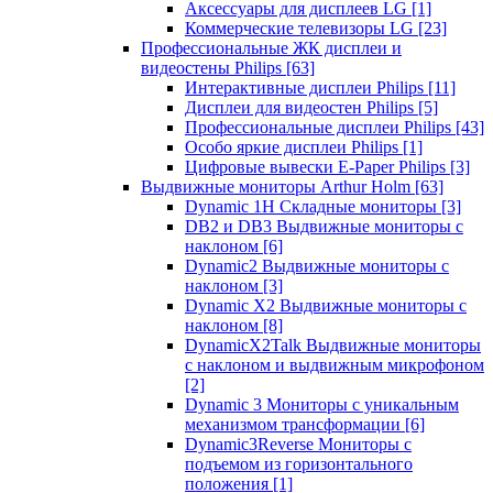
Аксессуары для дисплеев LG
[1]
Коммерческие телевизоры LG
[23]
Профессиональные ЖК дисплеи и
видеостены Philips
[63]
Интерактивные дисплеи Philips
[11]
Дисплеи для видеостен Philips
[5]
Профессиональные дисплеи Philips
[43]
Особо яркие дисплеи Philips
[1]
Цифровые вывески E-Paper Philips
[3]
Выдвижные мониторы Arthur Holm
[63]
Dynamic 1Н Складные мониторы
[3]
DB2 и DB3 Выдвижные мониторы с
наклоном
[6]
Dynamic2 Выдвижные мониторы с
наклоном
[3]
Dynamic X2 Выдвижные мониторы с
наклоном
[8]
DynamicX2Talk Выдвижные мониторы
с наклоном и выдвижным микрофоном
[2]
Dynamic 3 Мониторы с уникальным
механизмом трансформации
[6]
Dynamic3Reverse Мониторы с
подъемом из горизонтального
положения
[1]