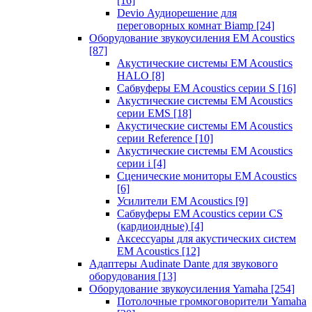
[16]
Devio Аудиорешение для
переговорных комнат Biamp
[24]
Оборудование звукоусиления EM Acoustics
[87]
Акустические системы EM Acoustics
HALO
[8]
Сабвуферы EM Acoustics серии S
[16]
Акустические системы EM Acoustics
серии EMS
[18]
Акустические системы EM Acoustics
серии Reference
[10]
Акустические системы EM Acoustics
серии i
[4]
Сценические мониторы EM Acoustics
[6]
Усилители EM Acoustics
[9]
Сабвуферы EM Acoustics серии CS
(кардиоидные)
[4]
Аксессуары для акустических систем
EM Acoustics
[12]
Адаптеры Audinate Dante для звукового
оборудования
[13]
Оборудование звукоусиления Yamaha
[254]
Потолочные громкоговорители Yamaha