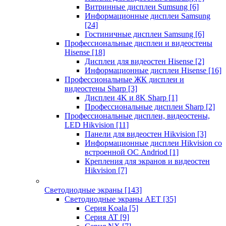
Витринные дисплеи Sumsung
[6]
Информационные дисплеи Samsung
[24]
Гостиничные дисплеи Samsung
[6]
Профессиональные дисплеи и видеостены
Hisense
[18]
Дисплеи для видеостен Hisense
[2]
Информационные дисплеи Hisense
[16]
Профессиональные ЖК дисплеи и
видеостены Sharp
[3]
Дисплеи 4K и 8K Sharp
[1]
Профессиональные дисплеи Sharp
[2]
Профессиональные дисплеи, видеостены,
LED Hikvision
[11]
Панели для видеостен Hikvision
[3]
Информационные дисплеи Hikvision со
встроенной ОС Andriod
[1]
Крепления для экранов и видеостен
Hikvision
[7]
Светодиодные экраны
[143]
Светодиодные экраны AET
[35]
Cерия Koala
[5]
Серия AT
[9]