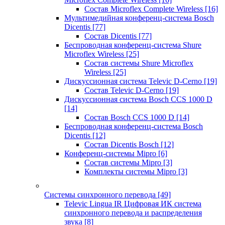
Состав Microflex Complete Wireless
[16]
Мультимедийная конференц-система Bosch
Dicentis
[77]
Состав Dicentis
[77]
Беспроводная конференц-система Shure
Microflex Wireless
[25]
Состав системы Shure Microflex
Wireless
[25]
Дискуссионная система Televic D-Cerno
[19]
Состав Televic D-Cerno
[19]
Дискуссионная система Bosch CCS 1000 D
[14]
Состав Bosch CCS 1000 D
[14]
Беспроводная конференц-система Bosch
Dicentis
[12]
Состав Dicentis Bosch
[12]
Конференц-системы Mipro
[6]
Состав системы Mipro
[3]
Комплекты системы Mipro
[3]
Системы синхронного перевода
[49]
Televic Lingua IR Цифровая ИК система
синхронного перевода и распределения
звука
[8]