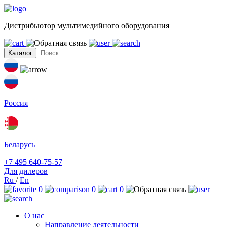
Дистрибьютор мультимедийного оборудования
Каталог
Россия
Беларусь
+7 495 640-75-57
Для дилеров
Ru
/
En
0
0
0
О нас
Направление деятельности