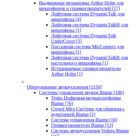
Выдвижные механизмы Arthur Holm для
микрофонов и громкоговорителей
[17]
Лифтовая система DynamicTalk для
микрофона
[4]
Лифтовая система DynamicTalkH для
микрофона
[1]
Лифтовая система DynamicTalk
UnderCover
[3]
Пассивная система MicConnect для
микрофона
[1]
Лифтовая система DynamicTalkB для
настольного микрофона
[1]
Встраиваемые громкоговорители
Arthur Holm
[1]
Оборудование звукоусиления
[1150]
Системы управления звуком Biamp
[186]
Tesira Цифровая медиаплатформа
Biamp
[76]
Crowd Mics Система для общения с
аудиторией Biamp
[1]
Система управления Biamp
[16]
Громкоговорители Biamp
[53]
Система звукоусиления Voltera Biamp