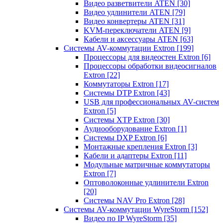
Видео разветвители ATEN
[30]
Видео удлинители ATEN
[79]
Видео конвертеры ATEN
[31]
KVM-переключатели ATEN
[9]
Кабели и аксессуары ATEN
[63]
Системы AV-коммутации Extron
[199]
Процессоры для видеостен Extron
[6]
Процессоры обработки видеосигналов
Extron
[22]
Коммутаторы Extron
[17]
Системы DTP Extron
[43]
USB для профессиональных AV-систем
Extron
[5]
Системы XTP Extron
[30]
Аудиооборудование Extron
[1]
Системы DXP Extron
[6]
Монтажные крепления Extron
[3]
Кабели и адаптеры Extron
[11]
Модульные матричные коммутаторы
Extron
[7]
Оптоволоконные удлинители Extron
[20]
Системы NAV Pro Extron
[28]
Системы AV-коммутации WyreStorm
[152]
Видео по IP WyreStorm
[35]