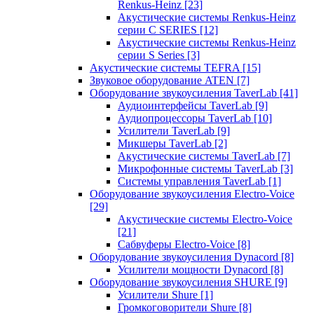
Renkus-Heinz
[23]
Акустические системы Renkus-Heinz
серии C SERIES
[12]
Акустические системы Renkus-Heinz
серии S Series
[3]
Акустические системы TEFRA
[15]
Звуковое оборудование ATEN
[7]
Оборудование звукоусиления TaverLab
[41]
Аудиоинтерфейсы TaverLab
[9]
Аудиопроцессоры TaverLab
[10]
Усилители TaverLab
[9]
Микшеры TaverLab
[2]
Акустические системы TaverLab
[7]
Микрофонные системы TaverLab
[3]
Системы управления TaverLab
[1]
Оборудование звукоусиления Electro-Voice
[29]
Акустические системы Electro-Voice
[21]
Сабвуферы Electro-Voice
[8]
Оборудование звукоусиления Dynacord
[8]
Усилители мощности Dynacord
[8]
Оборудование звукоусиления SHURE
[9]
Усилители Shure
[1]
Громкоговорители Shure
[8]