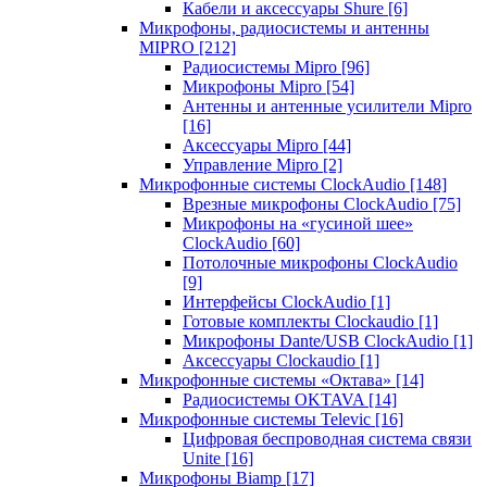
Кабели и аксессуары Shure
[6]
Микрофоны, радиосистемы и антенны
MIPRO
[212]
Радиосистемы Mipro
[96]
Микрофоны Mipro
[54]
Антенны и антенные усилители Mipro
[16]
Аксессуары Mipro
[44]
Управление Mipro
[2]
Микрофонные системы ClockAudio
[148]
Врезные микрофоны ClockAudio
[75]
Микрофоны на «гусиной шее»
ClockAudio
[60]
Потолочные микрофоны ClockAudio
[9]
Интерфейсы ClockAudio
[1]
Готовые комплекты Clockaudio
[1]
Микрофоны Dante/USB ClockAudio
[1]
Аксессуары Clockaudio
[1]
Микрофонные системы «Октава»
[14]
Радиосистемы OKTAVA
[14]
Микрофонные системы Televic
[16]
Цифровая беспроводная система связи
Unite
[16]
Микрофоны Biamp
[17]