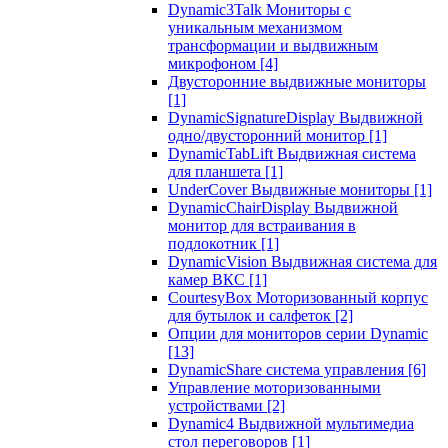
Dynamic3Talk Мониторы с
уникальным механизмом
трансформации и выдвижным
микрофоном
[4]
Двусторонние выдвижные мониторы
[1]
DynamicSignatureDisplay Выдвижной
одно/двусторонний монитор
[1]
DynamicTabLift Выдвижная система
для планшета
[1]
UnderCover Выдвижные мониторы
[1]
DynamicChairDisplay Выдвижной
монитор для встраивания в
подлокотник
[1]
DynamicVision Выдвижная система для
камер ВКС
[1]
CourtesyBox Моторизованный корпус
для бутылок и салфеток
[2]
Опции для мониторов серии Dynamic
[13]
DynamicShare система управления
[6]
Управление моторизованными
устройствами
[2]
Dynamic4 Выдвижной мультимедиа
стол переговоров
[1]