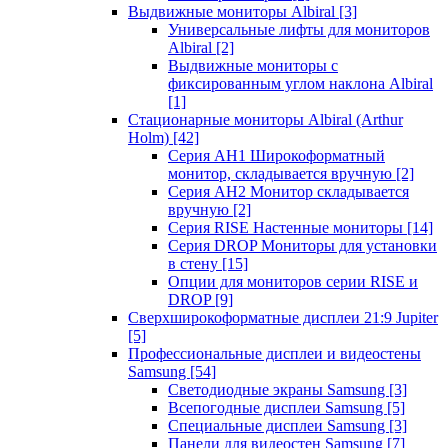
Выдвижные мониторы Albiral
[3]
Универсальные лифты для мониторов
Albiral
[2]
Выдвижные мониторы с
фиксированным углом наклона Albiral
[1]
Стационарные мониторы Albiral (Arthur
Holm)
[42]
Серия AH1 Широкоформатный
монитор, складывается вручную
[2]
Серия AH2 Монитор складывается
вручную
[2]
Серия RISE Настенные мониторы
[14]
Серия DROP Мониторы для установки
в стену
[15]
Опции для мониторов серии RISE и
DROP
[9]
Сверхширокоформатные дисплеи 21:9 Jupiter
[5]
Профессиональные дисплеи и видеостены
Samsung
[54]
Светодиодные экраны Samsung
[3]
Всепогодные дисплеи Samsung
[5]
Специальные дисплеи Samsung
[3]
Панели для видеостен Samsung
[7]