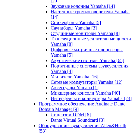
[20]
Звуковые колонны Yamaha
[14]
Настенные громкоговорители Yamaha
[14]
Спикерфоны Yamaha
[5]
Саундбары Yamaha
[3]
Студийные мониторы Yamaha
[8]
Трансляционные усилители мощности
Yamaha
[8]
Цифровые матричные процессоры
Yamaha
[5]
Акустические системы Yamaha
[65]
Портативные системы звукоусиления
Yamaha
[4]
Усилители Yamaha
[16]
Сетевые коммутаторы Yamaha
[12]
Аксессуары Yamaha
[1]
Микшерные консоли Yamaha
[40]
Интерфейсы и конвертеры Yamaha
[23]
Программное обеспечение Audinate Dante
Domain Manager
[9]
Лицензии DDM
[6]
Dante Virtual Soundcard
[3]
Оборудование звукоусиления Allen&Heath
[53]