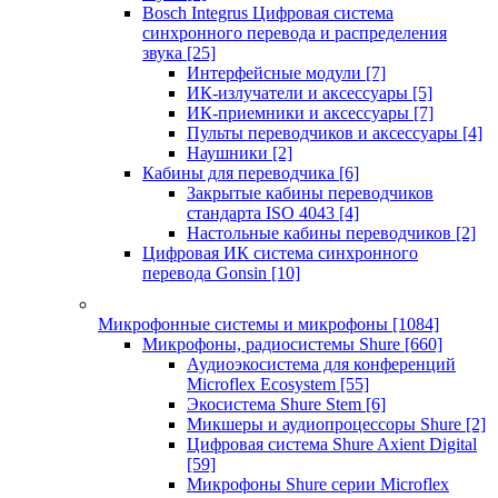
Bosch Integrus Цифровая система
синхронного перевода и распределения
звука
[25]
Интерфейсные модули
[7]
ИК-излучатели и аксессуары
[5]
ИК-приемники и аксессуары
[7]
Пульты переводчиков и аксессуары
[4]
Наушники
[2]
Кабины для переводчика
[6]
Закрытые кабины переводчиков
стандарта ISO 4043
[4]
Настольные кабины переводчиков
[2]
Цифровая ИК система синхронного
перевода Gonsin
[10]
Микрофонные системы и микрофоны
[1084]
Микрофоны, радиосистемы Shure
[660]
Аудиоэкосистема для конференций
Microflex Ecosystem
[55]
Экосистема Shure Stem
[6]
Микшеры и аудиопроцессоры Shure
[2]
Цифровая система Shure Axient Digital
[59]
Микрофоны Shure серии Microflex