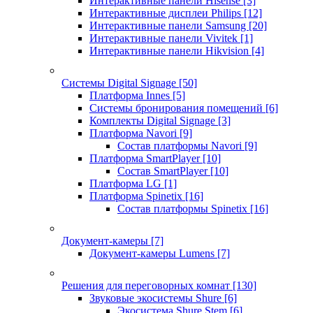
Интерактивные панели Hisense
[3]
Интерактивные дисплеи Philips
[12]
Интерактивные панели Samsung
[20]
Интерактивные панели Vivitek
[1]
Интерактивные панели Hikvision
[4]
Системы Digital Signage
[50]
Платформа Innes
[5]
Системы бронирования помещений
[6]
Комплекты Digital Signage
[3]
Платформа Navori
[9]
Состав платформы Navori
[9]
Платформа SmartPlayer
[10]
Состав SmartPlayer
[10]
Платформа LG
[1]
Платформа Spinetix
[16]
Состав платформы Spinetix
[16]
Документ-камеры
[7]
Документ-камеры Lumens
[7]
Решения для переговорных комнат
[130]
Звуковые экосистемы Shure
[6]
Экосистема Shure Stem
[6]