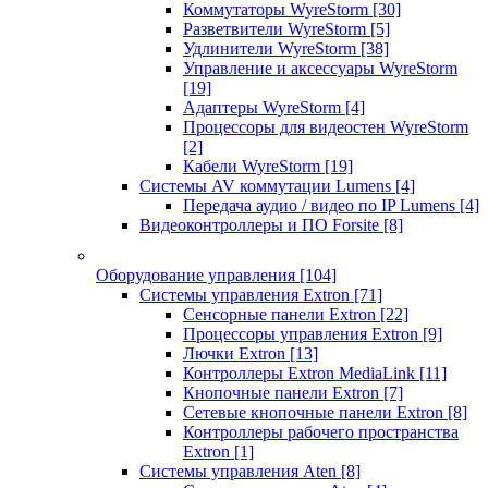
Коммутаторы WyreStorm
[30]
Разветвители WyreStorm
[5]
Удлинители WyreStorm
[38]
Управление и аксессуары WyreStorm
[19]
Адаптеры WyreStorm
[4]
Процессоры для видеостен WyreStorm
[2]
Кабели WyreStorm
[19]
Системы AV коммутации Lumens
[4]
Передача аудио / видео по IP Lumens
[4]
Видеоконтроллеры и ПО Forsite
[8]
Оборудование управления
[104]
Системы управления Extron
[71]
Сенсорные панели Extron
[22]
Процессоры управления Extron
[9]
Лючки Extron
[13]
Контроллеры Extron MediaLink
[11]
Кнопочные панели Extron
[7]
Сетевые кнопочные панели Extron
[8]
Контроллеры рабочего пространства
Extron
[1]
Системы управления Aten
[8]