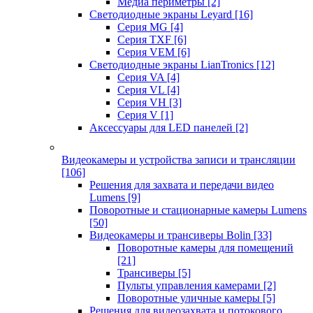
Медиа периметры
[2]
Светодиодные экраны Leyard
[16]
Серия MG
[4]
Серия TXF
[6]
Серия VEM
[6]
Светодиодные экраны LianTronics
[12]
Серия VA
[4]
Серия VL
[4]
Серия VH
[3]
Серия V
[1]
Аксессуары для LED панелей
[2]
Видеокамеры и устройства записи и трансляции
[106]
Решения для захвата и передачи видео
Lumens
[9]
Поворотные и стационарные камеры Lumens
[50]
Видеокамеры и трансиверы Bolin
[33]
Поворотные камеры для помещений
[21]
Трансиверы
[5]
Пульты управления камерами
[2]
Поворотные уличные камеры
[5]
Решения для видеозахвата и потокового