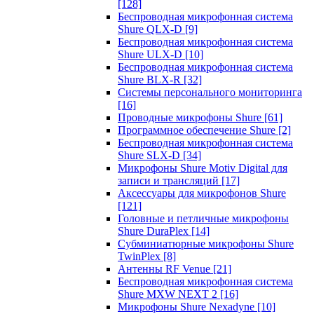
[128]
Беспроводная микрофонная система
Shure QLX-D
[9]
Беспроводная микрофонная система
Shure ULX-D
[10]
Беспроводная микрофонная система
Shure BLX-R
[32]
Системы персонального мониторинга
[16]
Проводные микрофоны Shure
[61]
Программное обеспечение Shure
[2]
Беспроводная микрофонная система
Shure SLX-D
[34]
Микрофоны Shure Motiv Digital для
записи и трансляций
[17]
Аксессуары для микрофонов Shure
[121]
Головные и петличные микрофоны
Shure DuraPlex
[14]
Субминиатюрные микрофоны Shure
TwinPlex
[8]
Антенны RF Venue
[21]
Беспроводная микрофонная система
Shure MXW NEXT 2
[16]
Микрофоны Shure Nexadyne
[10]