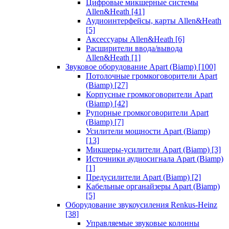
Цифровые микшерные системы
Allen&Heath
[41]
Аудиоинтерфейсы, карты Allen&Heath
[5]
Аксессуары Allen&Heath
[6]
Расширители ввода/вывода
Allen&Heath
[1]
Звуковое оборудование Apart (Biamp)
[100]
Потолочные громкоговорители Apart
(Biamp)
[27]
Корпусные громкоговорители Apart
(Biamp)
[42]
Рупорные громкоговорители Apart
(Biamp)
[7]
Усилители мощности Apart (Biamp)
[13]
Микшеры-усилители Apart (Biamp)
[3]
Источники аудиосигнала Apart (Biamp)
[1]
Предусилители Apart (Biamp)
[2]
Кабельные органайзеры Apart (Biamp)
[5]
Оборудование звукоусиления Renkus-Heinz
[38]
Управляемые звуковые колонны