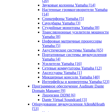
[20]
Звуковые колонны Yamaha
[14]
Настенные громкоговорители Yamaha
[14]
Спикерфоны Yamaha
[5]
Саундбары Yamaha
[3]
Студийные мониторы Yamaha
[8]
Трансляционные усилители мощности
Yamaha
[8]
Цифровые матричные процессоры
Yamaha
[5]
Акустические системы Yamaha
[65]
Портативные системы звукоусиления
Yamaha
[4]
Усилители Yamaha
[16]
Сетевые коммутаторы Yamaha
[12]
Аксессуары Yamaha
[1]
Микшерные консоли Yamaha
[40]
Интерфейсы и конвертеры Yamaha
[23]
Программное обеспечение Audinate Dante
Domain Manager
[9]
Лицензии DDM
[6]
Dante Virtual Soundcard
[3]
Оборудование звукоусиления Allen&Heath
[53]