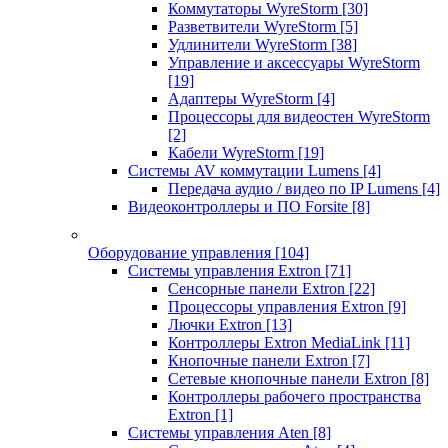
Коммутаторы WyreStorm
[30]
Разветвители WyreStorm
[5]
Удлинители WyreStorm
[38]
Управление и аксессуары WyreStorm
[19]
Адаптеры WyreStorm
[4]
Процессоры для видеостен WyreStorm
[2]
Кабели WyreStorm
[19]
Системы AV коммутации Lumens
[4]
Передача аудио / видео по IP Lumens
[4]
Видеоконтроллеры и ПО Forsite
[8]
Оборудование управления
[104]
Системы управления Extron
[71]
Сенсорные панели Extron
[22]
Процессоры управления Extron
[9]
Лючки Extron
[13]
Контроллеры Extron MediaLink
[11]
Кнопочные панели Extron
[7]
Сетевые кнопочные панели Extron
[8]
Контроллеры рабочего пространства
Extron
[1]
Системы управления Aten
[8]