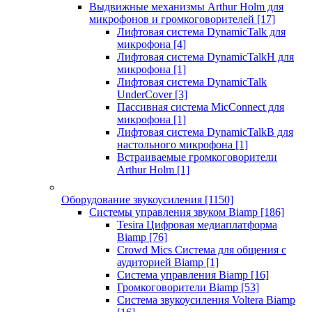
Выдвижные механизмы Arthur Holm для
микрофонов и громкоговорителей
[17]
Лифтовая система DynamicTalk для
микрофона
[4]
Лифтовая система DynamicTalkH для
микрофона
[1]
Лифтовая система DynamicTalk
UnderCover
[3]
Пассивная система MicConnect для
микрофона
[1]
Лифтовая система DynamicTalkB для
настольного микрофона
[1]
Встраиваемые громкоговорители
Arthur Holm
[1]
Оборудование звукоусиления
[1150]
Системы управления звуком Biamp
[186]
Tesira Цифровая медиаплатформа
Biamp
[76]
Crowd Mics Система для общения с
аудиторией Biamp
[1]
Система управления Biamp
[16]
Громкоговорители Biamp
[53]
Система звукоусиления Voltera Biamp