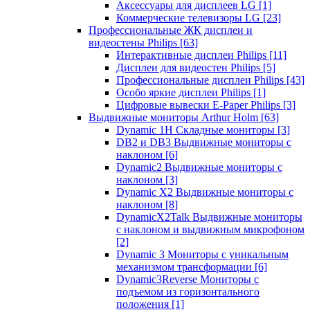
Аксессуары для дисплеев LG
[1]
Коммерческие телевизоры LG
[23]
Профессиональные ЖК дисплеи и
видеостены Philips
[63]
Интерактивные дисплеи Philips
[11]
Дисплеи для видеостен Philips
[5]
Профессиональные дисплеи Philips
[43]
Особо яркие дисплеи Philips
[1]
Цифровые вывески E-Paper Philips
[3]
Выдвижные мониторы Arthur Holm
[63]
Dynamic 1Н Складные мониторы
[3]
DB2 и DB3 Выдвижные мониторы с
наклоном
[6]
Dynamic2 Выдвижные мониторы с
наклоном
[3]
Dynamic X2 Выдвижные мониторы с
наклоном
[8]
DynamicX2Talk Выдвижные мониторы
с наклоном и выдвижным микрофоном
[2]
Dynamic 3 Мониторы с уникальным
механизмом трансформации
[6]
Dynamic3Reverse Мониторы с
подъемом из горизонтального
положения
[1]