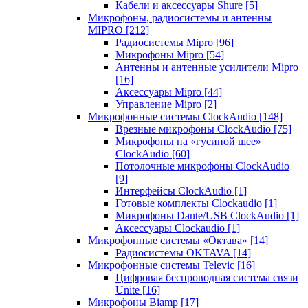
Кабели и аксессуары Shure
[5]
Микрофоны, радиосистемы и антенны
MIPRO
[212]
Радиосистемы Mipro
[96]
Микрофоны Mipro
[54]
Антенны и антенные усилители Mipro
[16]
Аксессуары Mipro
[44]
Управление Mipro
[2]
Микрофонные системы ClockAudio
[148]
Врезные микрофоны ClockAudio
[75]
Микрофоны на «гусиной шее»
ClockAudio
[60]
Потолочные микрофоны ClockAudio
[9]
Интерфейсы ClockAudio
[1]
Готовые комплекты Clockaudio
[1]
Микрофоны Dante/USB ClockAudio
[1]
Аксессуары Clockaudio
[1]
Микрофонные системы «Октава»
[14]
Радиосистемы OKTAVA
[14]
Микрофонные системы Televic
[16]
Цифровая беспроводная система связи
Unite
[16]
Микрофоны Biamp
[17]