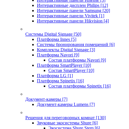
Интерактивные панели Hisense
[3]
Интерактивные дисплеи Philips
[12]
Интерактивные панели Samsung
[20]
Интерактивные панели Vivitek
[1]
Интерактивные панели Hikvision
[4]
Системы Digital Signage
[50]
Платформа Innes
[5]
Системы бронирования помещений
[6]
Комплекты Digital Signage
[3]
Платформа Navori
[9]
Состав платформы Navori
[9]
Платформа SmartPlayer
[10]
Состав SmartPlayer
[10]
Платформа LG
[1]
Платформа Spinetix
[16]
Состав платформы Spinetix
[16]
Документ-камеры
[7]
Документ-камеры Lumens
[7]
Решения для переговорных комнат
[130]
Звуковые экосистемы Shure
[6]
Экосистема Shure Stem
[6]