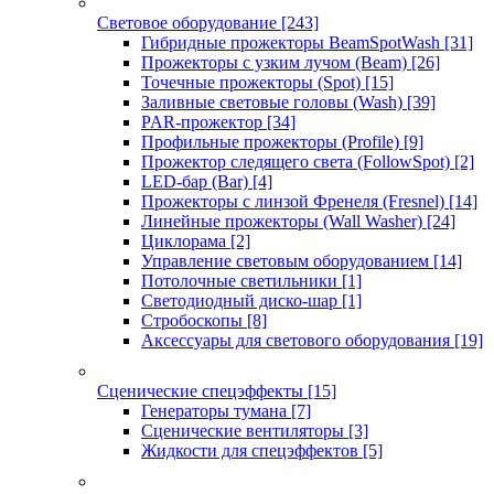
Световое оборудование
[243]
Гибридные прожекторы BeamSpotWash
[31]
Прожекторы с узким лучом (Beam)
[26]
Точечные прожекторы (Spot)
[15]
Заливные световые головы (Wash)
[39]
PAR-прожектор
[34]
Профильные прожекторы (Profile)
[9]
Прожектор следящего света (FollowSpot)
[2]
LED-бар (Bar)
[4]
Прожекторы с линзой Френеля (Fresnel)
[14]
Линейные прожекторы (Wall Washer)
[24]
Циклорама
[2]
Управление световым оборудованием
[14]
Потолочные светильники
[1]
Светодиодный диско-шар
[1]
Стробоскопы
[8]
Аксессуары для светового оборудования
[19]
Сценические спецэффекты
[15]
Генераторы тумана
[7]
Сценические вентиляторы
[3]
Жидкости для спецэффектов
[5]