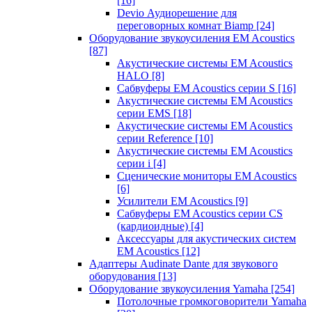
[16]
Devio Аудиорешение для
переговорных комнат Biamp
[24]
Оборудование звукоусиления EM Acoustics
[87]
Акустические системы EM Acoustics
HALO
[8]
Сабвуферы EM Acoustics серии S
[16]
Акустические системы EM Acoustics
серии EMS
[18]
Акустические системы EM Acoustics
серии Reference
[10]
Акустические системы EM Acoustics
серии i
[4]
Сценические мониторы EM Acoustics
[6]
Усилители EM Acoustics
[9]
Сабвуферы EM Acoustics серии CS
(кардиоидные)
[4]
Аксессуары для акустических систем
EM Acoustics
[12]
Адаптеры Audinate Dante для звукового
оборудования
[13]
Оборудование звукоусиления Yamaha
[254]
Потолочные громкоговорители Yamaha