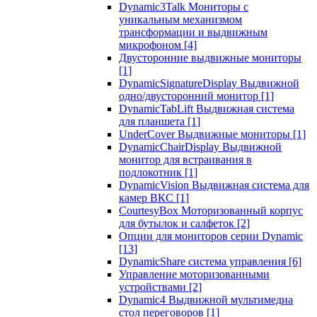
Dynamic3Talk Мониторы с
уникальным механизмом
трансформации и выдвижным
микрофоном
[4]
Двусторонние выдвижные мониторы
[1]
DynamicSignatureDisplay Выдвижной
одно/двусторонний монитор
[1]
DynamicTabLift Выдвижная система
для планшета
[1]
UnderCover Выдвижные мониторы
[1]
DynamicChairDisplay Выдвижной
монитор для встраивания в
подлокотник
[1]
DynamicVision Выдвижная система для
камер ВКС
[1]
CourtesyBox Моторизованный корпус
для бутылок и салфеток
[2]
Опции для мониторов серии Dynamic
[13]
DynamicShare система управления
[6]
Управление моторизованными
устройствами
[2]
Dynamic4 Выдвижной мультимедиа
стол переговоров
[1]