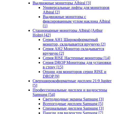
Выдвижные мониторы Albiral
[3]
Универсальные лифты для мониторов
Albiral
[2]
Выдвижные мониторы с
фиксированным углом наклона Albiral
[1]
Стационарные мониторы Albiral (Arthur
Holm)
[42]
Серия AH1 Широкоформатный
монитор, складывается вручную
[2]
Серия AH2 Монитор складывается
вручную
[2]
Серия RISE Настенные мониторы
[14]
Серия DROP Мониторы для установки
в стену
[15]
Опции для мониторов серии RISE и
DROP
[9]
Сверхширокоформатные дисплеи 21:9 Jupiter
[5]
Профессиональные дисплеи и видеостены
Samsung
[54]
Светодиодные экраны Samsung
[3]
Всепогодные дисплеи Samsung
[5]
Специальные дисплеи Samsung
[3]
Панели для видеостен Samsung
[7]