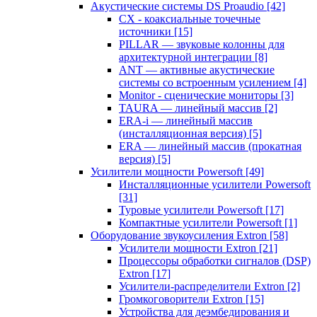
Акустические системы DS Proaudio
[42]
CX - коаксиальные точечные
источники
[15]
PILLAR — звуковые колонны для
архитектурной интеграции
[8]
ANT — активные акустические
системы со встроенным усилением
[4]
Monitor - сценические мониторы
[3]
TAURA — линейный массив
[2]
ERA-i — линейный массив
(инсталляционная версия)
[5]
ERA — линейный массив (прокатная
версия)
[5]
Усилители мощности Powersoft
[49]
Инсталляционные усилители Powersoft
[31]
Туровые усилители Powersoft
[17]
Компактные усилители Powersoft
[1]
Оборудование звукоусиления Extron
[58]
Усилители мощности Extron
[21]
Процессоры обработки сигналов (DSP)
Extron
[17]
Усилители-распределители Extron
[2]
Громкоговорители Extron
[15]
Устройства для деэмбедирования и