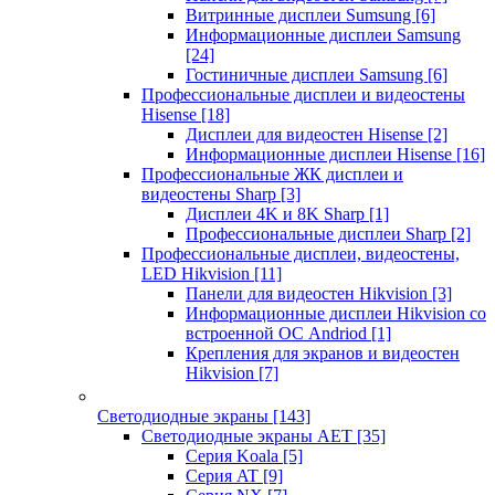
Витринные дисплеи Sumsung
[6]
Информационные дисплеи Samsung
[24]
Гостиничные дисплеи Samsung
[6]
Профессиональные дисплеи и видеостены
Hisense
[18]
Дисплеи для видеостен Hisense
[2]
Информационные дисплеи Hisense
[16]
Профессиональные ЖК дисплеи и
видеостены Sharp
[3]
Дисплеи 4K и 8K Sharp
[1]
Профессиональные дисплеи Sharp
[2]
Профессиональные дисплеи, видеостены,
LED Hikvision
[11]
Панели для видеостен Hikvision
[3]
Информационные дисплеи Hikvision со
встроенной ОС Andriod
[1]
Крепления для экранов и видеостен
Hikvision
[7]
Светодиодные экраны
[143]
Светодиодные экраны AET
[35]
Cерия Koala
[5]
Серия AT
[9]