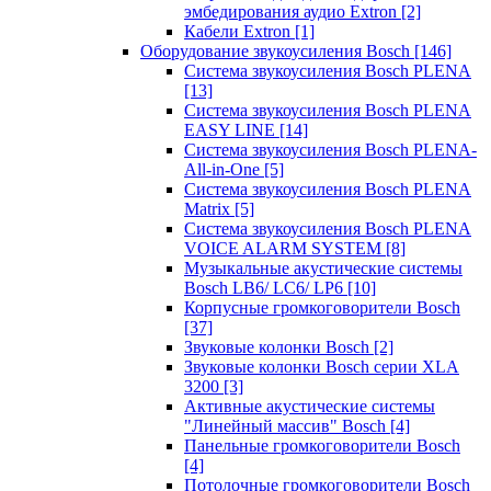
эмбедирования аудио Extron
[2]
Кабели Extron
[1]
Оборудование звукоусиления Bosch
[146]
Система звукоусиления Bosch PLENA
[13]
Система звукоусиления Bosch PLENA
EASY LINE
[14]
Система звукоусиления Bosch PLENA-
All-in-One
[5]
Система звукоусиления Bosch PLENA
Matrix
[5]
Система звукоусиления Bosch PLENA
VOICE ALARM SYSTEM
[8]
Музыкальные акустические системы
Bosch LB6/ LC6/ LP6
[10]
Корпусные громкоговорители Bosch
[37]
Звуковые колонки Bosch
[2]
Звуковые колонки Bosch серии XLA
3200
[3]
Активные акустические системы
"Линейный массив" Bosch
[4]
Панельные громкоговорители Bosch
[4]
Потолочные громкоговорители Bosch