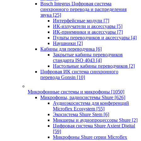
Bosch Integrus Цифровая система
синхронного перевода и распределения
звука
[25]
Интерфейсные модули
[7]
ИК-излучатели и аксессуары
[5]
ИК-приемники и аксессуары
[7]
Пульты переводчиков и аксессуары
[4]
Наушники
[2]
Кабины для переводчика
[6]
Закрытые кабины переводчиков
стандарта ISO 4043
[4]
Настольные кабины переводчиков
[2]
Цифровая ИК система синхронного
перевода Gonsin
[10]
Микрофонные системы и микрофоны
[1050]
Микрофоны, радиосистемы Shure
[626]
Аудиоэкосистема для конференций
Microflex Ecosystem
[55]
Экосистема Shure Stem
[6]
Микшеры и аудиопроцессоры Shure
[2]
Цифровая система Shure Axient Digital
[59]
Микрофоны Shure серии Microflex