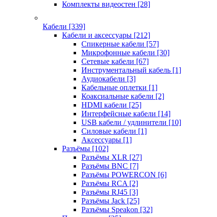
Комплекты видеостен
[28]
Кабели
[339]
Кабели и аксессуары
[212]
Спикерные кабели
[57]
Микрофонные кабели
[30]
Сетевые кабели
[67]
Инструментальный кабель
[1]
Аудиокабели
[3]
Кабельные оплетки
[1]
Коаксиальные кабели
[2]
HDMI кабели
[25]
Интерфейсные кабели
[14]
USB кабели / удлинители
[10]
Силовые кабели
[1]
Аксессуары
[1]
Разъёмы
[102]
Разъёмы XLR
[27]
Разъёмы BNC
[7]
Разъёмы POWERCON
[6]
Разъёмы RCA
[2]
Разъёмы RJ45
[3]
Разъёмы Jack
[25]
Разъёмы Speakon
[32]