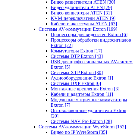
Видео разветвители ATEN
[30]
Видео удлинители ATEN
[79]
Видео конвертеры ATEN
[31]
KVM-переключатели ATEN
[9]
Кабели и аксессуары ATEN
[63]
Системы AV-коммутации Extron
[199]
Процессоры для видеостен Extron
[6]
Процессоры обработки видеосигналов
Extron
[22]
Коммутаторы Extron
[17]
Системы DTP Extron
[43]
USB для профессиональных AV-систем
Extron
[5]
Системы XTP Extron
[30]
Аудиооборудование Extron
[1]
Системы DXP Extron
[6]
Монтажные крепления Extron
[3]
Кабели и адаптеры Extron
[11]
Модульные матричные коммутаторы
Extron
[7]
Оптоволоконные удлинители Extron
[20]
Системы NAV Pro Extron
[28]
Системы AV-коммутации WyreStorm
[152]
Видео по IP WyreStorm
[35]