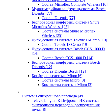
Состав Microflex Complete Wireless
[16]
Мультимедийная конференц-система Bosch
Dicentis
[77]
Состав Dicentis
[77]
Беспроводная конференц-система Shure
Microflex Wireless
[25]
Состав системы Shure Microflex
Wireless
[25]
Дискуссионная система Televic D-Cerno
[19]
Состав Televic D-Cerno
[19]
Дискуссионная система Bosch CCS 1000 D
[14]
Состав Bosch CCS 1000 D
[14]
Беспроводная конференц-система Bosch
Dicentis
[12]
Состав Dicentis Bosch
[12]
Конференц-системы Mipro
[6]
Состав системы Mipro
[3]
Комплекты системы Mipro
[3]
Системы синхронного перевода
[49]
Televic Lingua IR Цифровая ИК система
синхронного перевода и распределения
звука
[8]