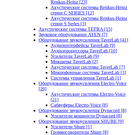
Renkus-Heinz
[23]
Акустические системы Renkus-Heinz
серии C SERIES
[12]
Акустические системы Renkus-Heinz
серии S Series
[3]
Акустические системы TEFRA
[15]
Звуковое оборудование ATEN
[7]
Оборудование звукоусиления TaverLab
[41]
Аудиоинтерфейсы TaverLab
[9]
Аудиопроцессоры TaverLab
[10]
Усилители TaverLab
[9]
Микшеры TaverLab
[2]
Акустические системы TaverLab
[7]
Микрофонные системы TaverLab
[3]
Системы управления TaverLab
[1]
Оборудование звукоусиления Electro-Voice
[29]
Акустические системы Electro-Voice
[21]
Сабвуферы Electro-Voice
[8]
Оборудование звукоусиления Dynacord
[8]
Усилители мощности Dynacord
[8]
Оборудование звукоусиления SHURE
[9]
Усилители Shure
[1]
Громкоговорители Shure
[8]