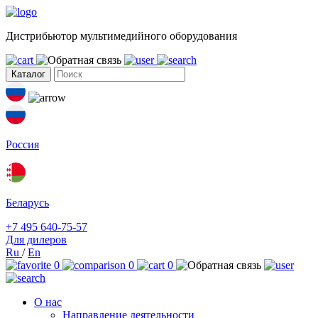
Дистрибьютор мультимедийного оборудования
Каталог
Россия
Беларусь
+7 495 640-75-57
Для дилеров
Ru
/
En
0
0
0
О нас
Направление деятельности