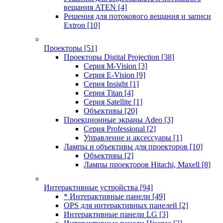
вещания ATEN
[4]
Решения для потокового вещания и записи
Extron
[10]
Проекторы
[51]
Проекторы Digital Projection
[38]
Серия M-Vision
[3]
Серия E-Vision
[9]
Серия Insight
[1]
Серия Titan
[4]
Серия Satellite
[1]
Объективы
[20]
Проекционные экраны Adeo
[3]
Серия Professional
[2]
Управление и аксессуары
[1]
Лампы и объективы для проекторов
[10]
Объективы
[2]
Лампы проекторов Hitachi, Maxell
[8]
Интерактивные устройства
[94]
* Интерактивные панели
[49]
OPS для интерактивных панелей
[2]
Интерактивные панели LG
[3]