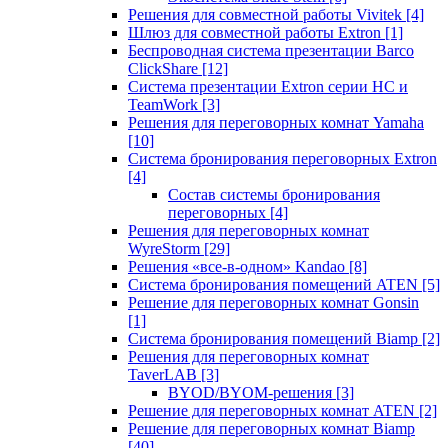
Решения для совместной работы Vivitek
[4]
Шлюз для совместной работы Extron
[1]
Беспроводная система презентации Barco
ClickShare
[12]
Система презентации Extron серии HC и
TeamWork
[3]
Решения для переговорных комнат Yamaha
[10]
Система бронирования переговорных Extron
[4]
Состав системы бронирования
переговорных
[4]
Решения для переговорных комнат
WyreStorm
[29]
Решения «все-в-одном» Kandao
[8]
Система бронирования помещений ATEN
[5]
Решение для переговорных комнат Gonsin
[1]
Система бронирования помещений Biamp
[2]
Решения для переговорных комнат
TaverLAB
[3]
BYOD/BYOM-решения
[3]
Решение для переговорных комнат ATEN
[2]
Решение для переговорных комнат Biamp
[40]