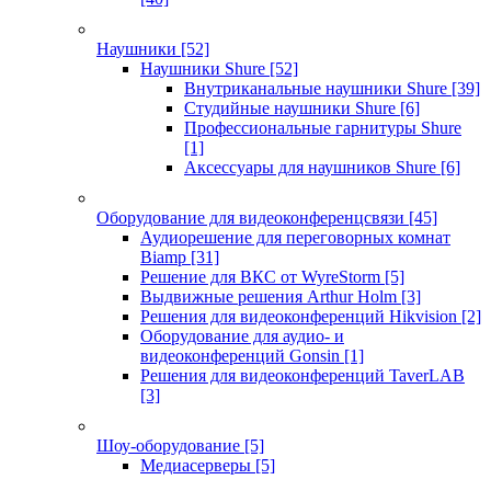
Наушники
[52]
Наушники Shure
[52]
Внутриканальные наушники Shure
[39]
Студийные наушники Shure
[6]
Профессиональные гарнитуры Shure
[1]
Аксессуары для наушников Shure
[6]
Оборудование для видеоконференцсвязи
[45]
Аудиорешение для переговорных комнат
Biamp
[31]
Решение для ВКС от WyreStorm
[5]
Выдвижные решения Arthur Holm
[3]
Решения для видеоконференций Hikvision
[2]
Оборудование для аудио- и
видеоконференций Gonsin
[1]
Решения для видеоконференций TaverLAB
[3]
Шоу-оборудование
[5]
Медиасерверы
[5]