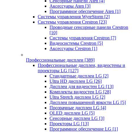
Сенсорные панели Aten
[4]
Аксессуары Aten
[3]
Программное обеспечение Aten
[1]
Системы управления WyreStorm
[2]
Системы управления Crestron
[23]
Проводные сенсорные панели Crestron
[10]
Системы управления Crestron
[7]
Видеосистемы Crestron
[5]
Аксессуары Crestron
[1]
Профессиональные дисплеи
[389]
Профессиональные дисплеи, видеостены и
проекторы LG
[127]
Стандартные дисплеи LG
[2]
Ultra HD дисплеи LG
[26]
Дисплеи для видеостен LG
[13]
Комплекты видеостен LG
[28]
Ultra Stretch дисплеи LG
[2]
Дисплеи повышенной яркости LG
[5]
Прозрачные дисплеи LG
[4]
OLED дисплеи LG
[5]
Сенсорные дисплеи LG
[3]
Проекторы LG
[13]
Программное обеспечение LG
[1]