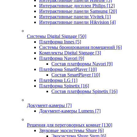
Интерактивные панели Hisense
[3]
Интерактивные дисплеи Philips
[12]
Интерактивные панели Samsung
[20]
Интерактивные панели Vivitek
[1]
Интерактивные панели Hikvision
[4]
Системы Digital Signage
[50]
Платформа Innes
[5]
Системы бронирования помещений
[6]
Комплекты Digital Signage
[3]
Платформа Navori
[9]
Состав платформы Navori
[9]
Платформа SmartPlayer
[10]
Состав SmartPlayer
[10]
Платформа LG
[1]
Платформа Spinetix
[16]
Состав платформы Spinetix
[16]
Документ-камеры
[7]
Документ-камеры Lumens
[7]
Решения для переговорных комнат
[130]
Звуковые экосистемы Shure
[6]
Экосистема Shure Stem
[6]