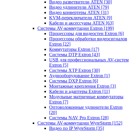
Видео разветвители ATEN
[30]
Видео удлинители ATEN
[79]
Видео конвертеры ATEN
[31]
KVM-переключатели ATEN
[9]
Кабели и аксессуары ATEN
[63]
Системы AV-коммутации Extron
[199]
Процессоры для видеостен Extron
[6]
Процессоры обработки видеосигналов
Extron
[22]
Коммутаторы Extron
[17]
Системы DTP Extron
[43]
USB для профессиональных AV-систем
Extron
[5]
Системы XTP Extron
[30]
Аудиооборудование Extron
[1]
Системы DXP Extron
[6]
Монтажные крепления Extron
[3]
Кабели и адаптеры Extron
[11]
Модульные матричные коммутаторы
Extron
[7]
Оптоволоконные удлинители Extron
[20]
Системы NAV Pro Extron
[28]
Системы AV-коммутации WyreStorm
[152]
Видео по IP WyreStorm
[35]