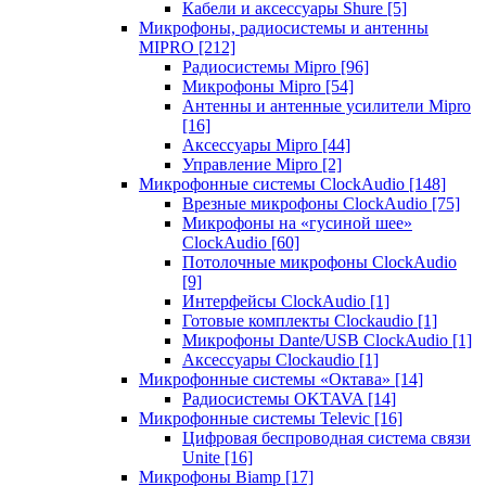
Кабели и аксессуары Shure
[5]
Микрофоны, радиосистемы и антенны
MIPRO
[212]
Радиосистемы Mipro
[96]
Микрофоны Mipro
[54]
Антенны и антенные усилители Mipro
[16]
Аксессуары Mipro
[44]
Управление Mipro
[2]
Микрофонные системы ClockAudio
[148]
Врезные микрофоны ClockAudio
[75]
Микрофоны на «гусиной шее»
ClockAudio
[60]
Потолочные микрофоны ClockAudio
[9]
Интерфейсы ClockAudio
[1]
Готовые комплекты Clockaudio
[1]
Микрофоны Dante/USB ClockAudio
[1]
Аксессуары Clockaudio
[1]
Микрофонные системы «Октава»
[14]
Радиосистемы OKTAVA
[14]
Микрофонные системы Televic
[16]
Цифровая беспроводная система связи
Unite
[16]
Микрофоны Biamp
[17]