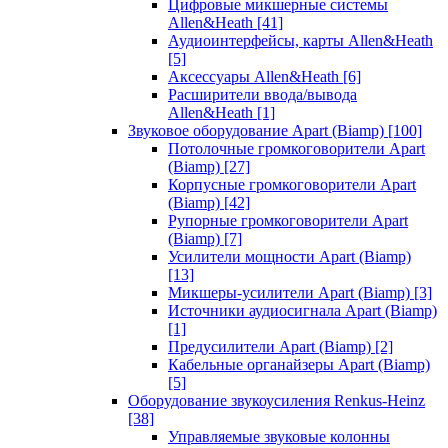
Цифровые микшерные системы
Allen&Heath
[41]
Аудиоинтерфейсы, карты Allen&Heath
[5]
Аксессуары Allen&Heath
[6]
Расширители ввода/вывода
Allen&Heath
[1]
Звуковое оборудование Apart (Biamp)
[100]
Потолочные громкоговорители Apart
(Biamp)
[27]
Корпусные громкоговорители Apart
(Biamp)
[42]
Рупорные громкоговорители Apart
(Biamp)
[7]
Усилители мощности Apart (Biamp)
[13]
Микшеры-усилители Apart (Biamp)
[3]
Источники аудиосигнала Apart (Biamp)
[1]
Предусилители Apart (Biamp)
[2]
Кабельные органайзеры Apart (Biamp)
[5]
Оборудование звукоусиления Renkus-Heinz
[38]
Управляемые звуковые колонны