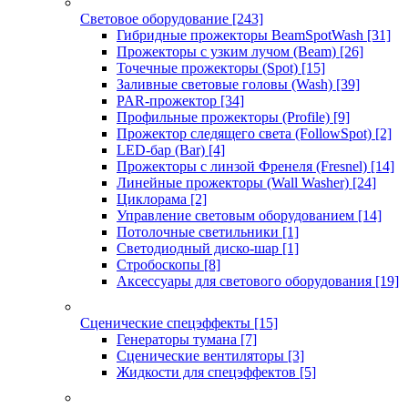
Световое оборудование
[243]
Гибридные прожекторы BeamSpotWash
[31]
Прожекторы с узким лучом (Beam)
[26]
Точечные прожекторы (Spot)
[15]
Заливные световые головы (Wash)
[39]
PAR-прожектор
[34]
Профильные прожекторы (Profile)
[9]
Прожектор следящего света (FollowSpot)
[2]
LED-бар (Bar)
[4]
Прожекторы с линзой Френеля (Fresnel)
[14]
Линейные прожекторы (Wall Washer)
[24]
Циклорама
[2]
Управление световым оборудованием
[14]
Потолочные светильники
[1]
Светодиодный диско-шар
[1]
Стробоскопы
[8]
Аксессуары для светового оборудования
[19]
Сценические спецэффекты
[15]
Генераторы тумана
[7]
Сценические вентиляторы
[3]
Жидкости для спецэффектов
[5]