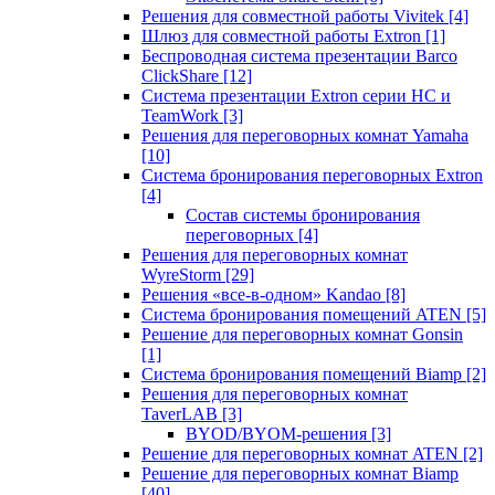
Решения для совместной работы Vivitek
[4]
Шлюз для совместной работы Extron
[1]
Беспроводная система презентации Barco
ClickShare
[12]
Система презентации Extron серии HC и
TeamWork
[3]
Решения для переговорных комнат Yamaha
[10]
Система бронирования переговорных Extron
[4]
Состав системы бронирования
переговорных
[4]
Решения для переговорных комнат
WyreStorm
[29]
Решения «все-в-одном» Kandao
[8]
Система бронирования помещений ATEN
[5]
Решение для переговорных комнат Gonsin
[1]
Система бронирования помещений Biamp
[2]
Решения для переговорных комнат
TaverLAB
[3]
BYOD/BYOM-решения
[3]
Решение для переговорных комнат ATEN
[2]
Решение для переговорных комнат Biamp
[40]