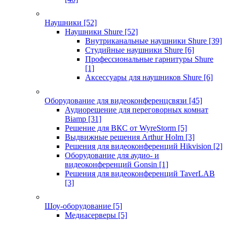
Наушники
[52]
Наушники Shure
[52]
Внутриканальные наушники Shure
[39]
Студийные наушники Shure
[6]
Профессиональные гарнитуры Shure
[1]
Аксессуары для наушников Shure
[6]
Оборудование для видеоконференцсвязи
[45]
Аудиорешение для переговорных комнат
Biamp
[31]
Решение для ВКС от WyreStorm
[5]
Выдвижные решения Arthur Holm
[3]
Решения для видеоконференций Hikvision
[2]
Оборудование для аудио- и
видеоконференций Gonsin
[1]
Решения для видеоконференций TaverLAB
[3]
Шоу-оборудование
[5]
Медиасерверы
[5]