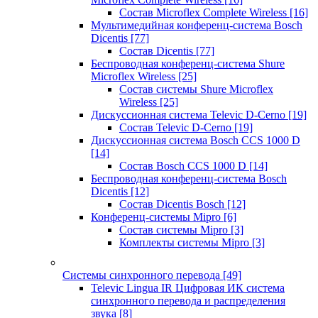
Состав Microflex Complete Wireless
[16]
Мультимедийная конференц-система Bosch
Dicentis
[77]
Состав Dicentis
[77]
Беспроводная конференц-система Shure
Microflex Wireless
[25]
Состав системы Shure Microflex
Wireless
[25]
Дискуссионная система Televic D-Cerno
[19]
Состав Televic D-Cerno
[19]
Дискуссионная система Bosch CCS 1000 D
[14]
Состав Bosch CCS 1000 D
[14]
Беспроводная конференц-система Bosch
Dicentis
[12]
Состав Dicentis Bosch
[12]
Конференц-системы Mipro
[6]
Состав системы Mipro
[3]
Комплекты системы Mipro
[3]
Системы синхронного перевода
[49]
Televic Lingua IR Цифровая ИК система
синхронного перевода и распределения
звука
[8]