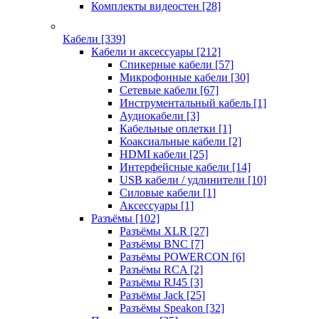
Комплекты видеостен
[28]
Кабели
[339]
Кабели и аксессуары
[212]
Спикерные кабели
[57]
Микрофонные кабели
[30]
Сетевые кабели
[67]
Инструментальный кабель
[1]
Аудиокабели
[3]
Кабельные оплетки
[1]
Коаксиальные кабели
[2]
HDMI кабели
[25]
Интерфейсные кабели
[14]
USB кабели / удлинители
[10]
Силовые кабели
[1]
Аксессуары
[1]
Разъёмы
[102]
Разъёмы XLR
[27]
Разъёмы BNC
[7]
Разъёмы POWERCON
[6]
Разъёмы RCA
[2]
Разъёмы RJ45
[3]
Разъёмы Jack
[25]
Разъёмы Speakon
[32]