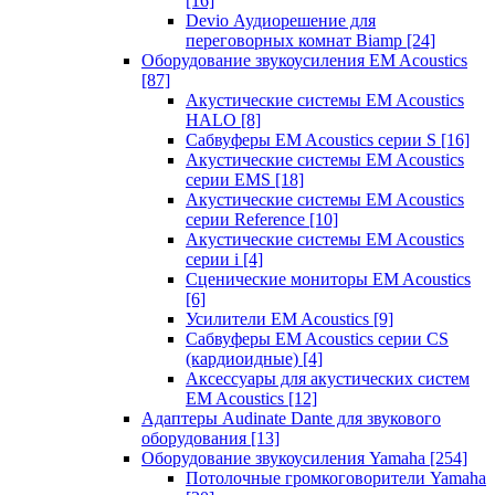
[16]
Devio Аудиорешение для
переговорных комнат Biamp
[24]
Оборудование звукоусиления EM Acoustics
[87]
Акустические системы EM Acoustics
HALO
[8]
Сабвуферы EM Acoustics серии S
[16]
Акустические системы EM Acoustics
серии EMS
[18]
Акустические системы EM Acoustics
серии Reference
[10]
Акустические системы EM Acoustics
серии i
[4]
Сценические мониторы EM Acoustics
[6]
Усилители EM Acoustics
[9]
Сабвуферы EM Acoustics серии CS
(кардиоидные)
[4]
Аксессуары для акустических систем
EM Acoustics
[12]
Адаптеры Audinate Dante для звукового
оборудования
[13]
Оборудование звукоусиления Yamaha
[254]
Потолочные громкоговорители Yamaha