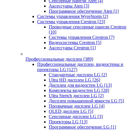
Сенсорные панели Aten
[4]
Аксессуары Aten
[3]
Программное обеспечение Aten
[1]
Системы управления WyreStorm
[2]
Системы управления Crestron
[23]
Проводные сенсорные панели Crestron
[10]
Системы управления Crestron
[7]
Видеосистемы Crestron
[5]
Аксессуары Crestron
[1]
Профессиональные дисплеи
[389]
Профессиональные дисплеи, видеостены и
проекторы LG
[127]
Стандартные дисплеи LG
[2]
Ultra HD дисплеи LG
[26]
Дисплеи для видеостен LG
[13]
Комплекты видеостен LG
[28]
Ultra Stretch дисплеи LG
[2]
Дисплеи повышенной яркости LG
[5]
Прозрачные дисплеи LG
[4]
OLED дисплеи LG
[5]
Сенсорные дисплеи LG
[3]
Проекторы LG
[13]
Программное обеспечение LG
[1]