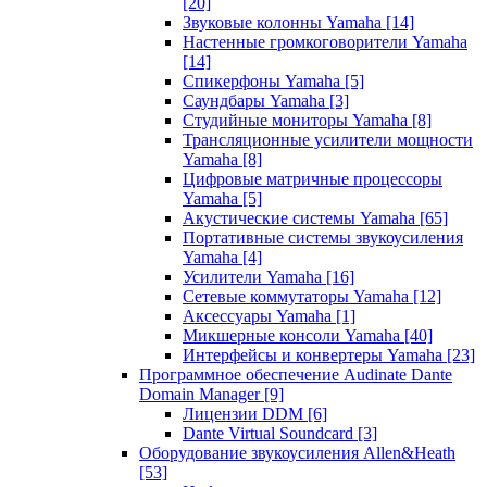
[20]
Звуковые колонны Yamaha
[14]
Настенные громкоговорители Yamaha
[14]
Спикерфоны Yamaha
[5]
Саундбары Yamaha
[3]
Студийные мониторы Yamaha
[8]
Трансляционные усилители мощности
Yamaha
[8]
Цифровые матричные процессоры
Yamaha
[5]
Акустические системы Yamaha
[65]
Портативные системы звукоусиления
Yamaha
[4]
Усилители Yamaha
[16]
Сетевые коммутаторы Yamaha
[12]
Аксессуары Yamaha
[1]
Микшерные консоли Yamaha
[40]
Интерфейсы и конвертеры Yamaha
[23]
Программное обеспечение Audinate Dante
Domain Manager
[9]
Лицензии DDM
[6]
Dante Virtual Soundcard
[3]
Оборудование звукоусиления Allen&Heath
[53]