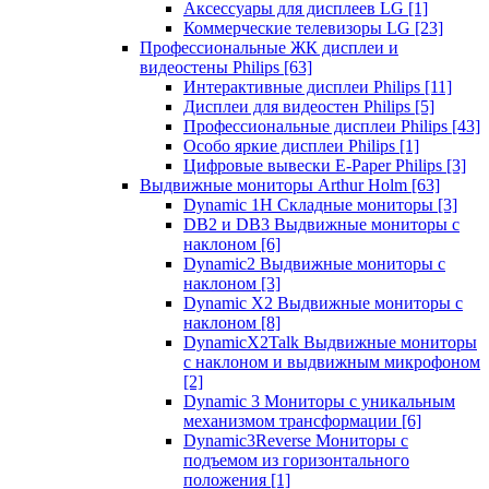
Аксессуары для дисплеев LG
[1]
Коммерческие телевизоры LG
[23]
Профессиональные ЖК дисплеи и
видеостены Philips
[63]
Интерактивные дисплеи Philips
[11]
Дисплеи для видеостен Philips
[5]
Профессиональные дисплеи Philips
[43]
Особо яркие дисплеи Philips
[1]
Цифровые вывески E-Paper Philips
[3]
Выдвижные мониторы Arthur Holm
[63]
Dynamic 1Н Складные мониторы
[3]
DB2 и DB3 Выдвижные мониторы с
наклоном
[6]
Dynamic2 Выдвижные мониторы с
наклоном
[3]
Dynamic X2 Выдвижные мониторы с
наклоном
[8]
DynamicX2Talk Выдвижные мониторы
с наклоном и выдвижным микрофоном
[2]
Dynamic 3 Мониторы с уникальным
механизмом трансформации
[6]
Dynamic3Reverse Мониторы с
подъемом из горизонтального
положения
[1]