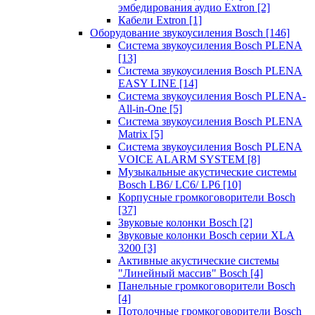
эмбедирования аудио Extron
[2]
Кабели Extron
[1]
Оборудование звукоусиления Bosch
[146]
Система звукоусиления Bosch PLENA
[13]
Система звукоусиления Bosch PLENA
EASY LINE
[14]
Система звукоусиления Bosch PLENA-
All-in-One
[5]
Система звукоусиления Bosch PLENA
Matrix
[5]
Система звукоусиления Bosch PLENA
VOICE ALARM SYSTEM
[8]
Музыкальные акустические системы
Bosch LB6/ LC6/ LP6
[10]
Корпусные громкоговорители Bosch
[37]
Звуковые колонки Bosch
[2]
Звуковые колонки Bosch серии XLA
3200
[3]
Активные акустические системы
"Линейный массив" Bosch
[4]
Панельные громкоговорители Bosch
[4]
Потолочные громкоговорители Bosch