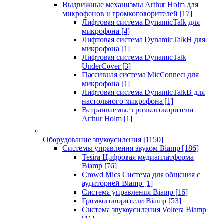
Выдвижные механизмы Arthur Holm для
микрофонов и громкоговорителей
[17]
Лифтовая система DynamicTalk для
микрофона
[4]
Лифтовая система DynamicTalkH для
микрофона
[1]
Лифтовая система DynamicTalk
UnderCover
[3]
Пассивная система MicConnect для
микрофона
[1]
Лифтовая система DynamicTalkB для
настольного микрофона
[1]
Встраиваемые громкоговорители
Arthur Holm
[1]
Оборудование звукоусиления
[1150]
Системы управления звуком Biamp
[186]
Tesira Цифровая медиаплатформа
Biamp
[76]
Crowd Mics Система для общения с
аудиторией Biamp
[1]
Система управления Biamp
[16]
Громкоговорители Biamp
[53]
Система звукоусиления Voltera Biamp