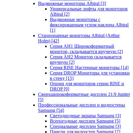
Выдвижные мониторы Albiral
[3]
Универсальные лифты для мониторов
Albiral
[2]
Выдвижные мониторы с
фиксированным углом наклона Albiral
[1]
Стационарные мониторы Albiral (Arthur
Holm)
[42]
Серия AH1 Широкоформатный
монитор, складывается вручную
[2]
Серия AH2 Монитор складывается
вручную
[2]
Серия RISE Настенные мониторы
[14]
Серия DROP Мониторы для установки
в стену
[15]
Опции для мониторов серии RISE и
DROP
[9]
Сверхширокоформатные дисплеи 21:9 Jupiter
[5]
Профессиональные дисплеи и видеостены
Samsung
[54]
Светодиодные экраны Samsung
[3]
Всепогодные дисплеи Samsung
[5]
Специальные дисплеи Samsung
[3]
Панели для видеостен Samsung
[7]