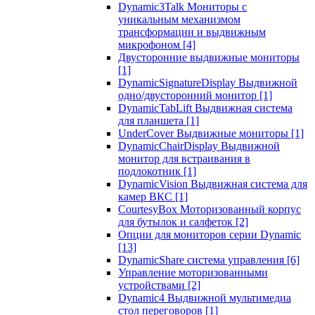
Dynamic3Talk Мониторы с
уникальным механизмом
трансформации и выдвижным
микрофоном
[4]
Двусторонние выдвижные мониторы
[1]
DynamicSignatureDisplay Выдвижной
одно/двусторонний монитор
[1]
DynamicTabLift Выдвижная система
для планшета
[1]
UnderCover Выдвижные мониторы
[1]
DynamicChairDisplay Выдвижной
монитор для встраивания в
подлокотник
[1]
DynamicVision Выдвижная система для
камер ВКС
[1]
CourtesyBox Моторизованный корпус
для бутылок и салфеток
[2]
Опции для мониторов серии Dynamic
[13]
DynamicShare система управления
[6]
Управление моторизованными
устройствами
[2]
Dynamic4 Выдвижной мультимедиа
стол переговоров
[1]