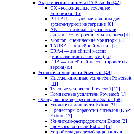
Акустические системы DS Proaudio
[42]
CX - коаксиальные точечные
источники
[15]
PILLAR — звуковые колонны для
архитектурной интеграции
[8]
ANT — активные акустические
системы со встроенным усилением
[4]
Monitor - сценические мониторы
[3]
TAURA — линейный массив
[2]
ERA-i — линейный массив
(инсталляционная версия)
[5]
ERA — линейный массив (прокатная
версия)
[5]
Усилители мощности Powersoft
[49]
Инсталляционные усилители Powersoft
[31]
Туровые усилители Powersoft
[17]
Компактные усилители Powersoft
[1]
Оборудование звукоусиления Extron
[58]
Усилители мощности Extron
[21]
Процессоры обработки сигналов (DSP)
Extron
[17]
Усилители-распределители Extron
[2]
Громкоговорители Extron
[15]
Устройства для деэмбедирования и