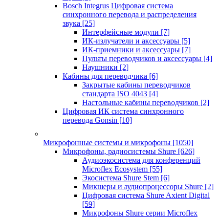
Bosch Integrus Цифровая система
синхронного перевода и распределения
звука
[25]
Интерфейсные модули
[7]
ИК-излучатели и аксессуары
[5]
ИК-приемники и аксессуары
[7]
Пульты переводчиков и аксессуары
[4]
Наушники
[2]
Кабины для переводчика
[6]
Закрытые кабины переводчиков
стандарта ISO 4043
[4]
Настольные кабины переводчиков
[2]
Цифровая ИК система синхронного
перевода Gonsin
[10]
Микрофонные системы и микрофоны
[1050]
Микрофоны, радиосистемы Shure
[626]
Аудиоэкосистема для конференций
Microflex Ecosystem
[55]
Экосистема Shure Stem
[6]
Микшеры и аудиопроцессоры Shure
[2]
Цифровая система Shure Axient Digital
[59]
Микрофоны Shure серии Microflex