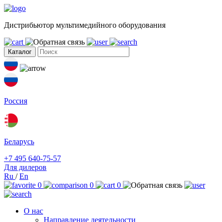
Дистрибьютор мультимедийного оборудования
Каталог
Россия
Беларусь
+7 495 640-75-57
Для дилеров
Ru
/
En
0
0
0
О нас
Направление деятельности