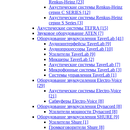
Renkus-Heinz
[23]
Акустические системы Renkus-Heinz
серии C SERIES
[12]
Акустические системы Renkus-Heinz
серии S Series
[3]
Акустические системы TEFRA
[15]
Звуковое оборудование ATEN
[7]
Оборудование звукоусиления TaverLab
[41]
Аудиоинтерфейсы TaverLab
[9]
Аудиопроцессоры TaverLab
[10]
Усилители TaverLab
[9]
Микшеры TaverLab
[2]
Акустические системы TaverLab
[7]
Микрофонные системы TaverLab
[3]
Системы управления TaverLab
[1]
Оборудование звукоусиления Electro-Voice
[29]
Акустические системы Electro-Voice
[21]
Сабвуферы Electro-Voice
[8]
Оборудование звукоусиления Dynacord
[8]
Усилители мощности Dynacord
[8]
Оборудование звукоусиления SHURE
[9]
Усилители Shure
[1]
Громкоговорители Shure
[8]