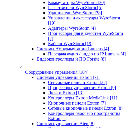
Коммутаторы WyreStorm
[30]
Разветвители WyreStorm
[5]
Удлинители WyreStorm
[38]
Управление и аксессуары WyreStorm
[19]
Адаптеры WyreStorm
[4]
Процессоры для видеостен WyreStorm
[2]
Кабели WyreStorm
[19]
Системы AV коммутации Lumens
[4]
Передача аудио / видео по IP Lumens
[4]
Видеоконтроллеры и ПО Forsite
[8]
Оборудование управления
[104]
Системы управления Extron
[71]
Сенсорные панели Extron
[22]
Процессоры управления Extron
[9]
Лючки Extron
[13]
Контроллеры Extron MediaLink
[11]
Кнопочные панели Extron
[7]
Сетевые кнопочные панели Extron
[8]
Контроллеры рабочего пространства
Extron
[1]
Системы управления Aten
[8]