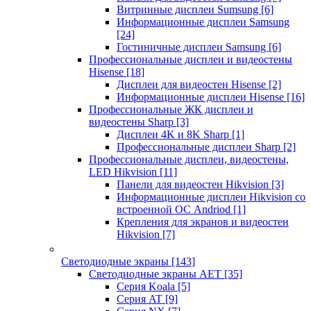
Витринные дисплеи Sumsung
[6]
Информационные дисплеи Samsung
[24]
Гостиничные дисплеи Samsung
[6]
Профессиональные дисплеи и видеостены
Hisense
[18]
Дисплеи для видеостен Hisense
[2]
Информационные дисплеи Hisense
[16]
Профессиональные ЖК дисплеи и
видеостены Sharp
[3]
Дисплеи 4K и 8K Sharp
[1]
Профессиональные дисплеи Sharp
[2]
Профессиональные дисплеи, видеостены,
LED Hikvision
[11]
Панели для видеостен Hikvision
[3]
Информационные дисплеи Hikvision со
встроенной ОС Andriod
[1]
Крепления для экранов и видеостен
Hikvision
[7]
Светодиодные экраны
[143]
Светодиодные экраны AET
[35]
Cерия Koala
[5]
Серия AT
[9]