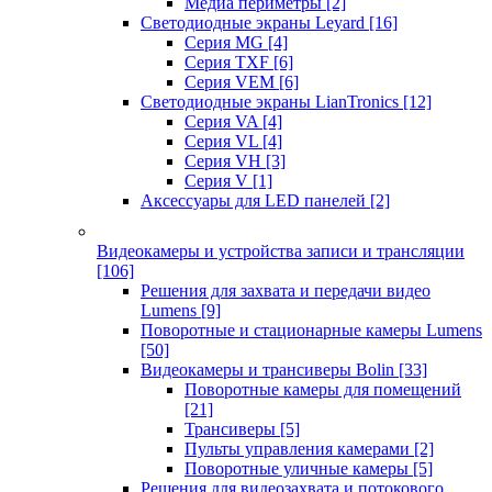
Медиа периметры
[2]
Светодиодные экраны Leyard
[16]
Серия MG
[4]
Серия TXF
[6]
Серия VEM
[6]
Светодиодные экраны LianTronics
[12]
Серия VA
[4]
Серия VL
[4]
Серия VH
[3]
Серия V
[1]
Аксессуары для LED панелей
[2]
Видеокамеры и устройства записи и трансляции
[106]
Решения для захвата и передачи видео
Lumens
[9]
Поворотные и стационарные камеры Lumens
[50]
Видеокамеры и трансиверы Bolin
[33]
Поворотные камеры для помещений
[21]
Трансиверы
[5]
Пульты управления камерами
[2]
Поворотные уличные камеры
[5]
Решения для видеозахвата и потокового