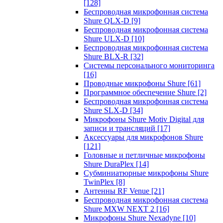
[128]
Беспроводная микрофонная система
Shure QLX-D
[9]
Беспроводная микрофонная система
Shure ULX-D
[10]
Беспроводная микрофонная система
Shure BLX-R
[32]
Системы персонального мониторинга
[16]
Проводные микрофоны Shure
[61]
Программное обеспечение Shure
[2]
Беспроводная микрофонная система
Shure SLX-D
[34]
Микрофоны Shure Motiv Digital для
записи и трансляций
[17]
Аксессуары для микрофонов Shure
[121]
Головные и петличные микрофоны
Shure DuraPlex
[14]
Субминиатюрные микрофоны Shure
TwinPlex
[8]
Антенны RF Venue
[21]
Беспроводная микрофонная система
Shure MXW NEXT 2
[16]
Микрофоны Shure Nexadyne
[10]