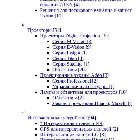
вещания ATEN
[4]
Решения для потокового вещания и записи
Extron
[10]
Проекторы
[51]
Проекторы Digital Projection
[38]
Серия M-Vision
[3]
Серия E-Vision
[9]
Серия Insight
[1]
Серия Titan
[4]
Серия Satellite
[1]
Объективы
[20]
Проекционные экраны Adeo
[3]
Серия Professional
[2]
Управление и аксессуары
[1]
Лампы и объективы для проекторов
[10]
Объективы
[2]
Лампы проекторов Hitachi, Maxell
[8]
Интерактивные устройства
[94]
* Интерактивные панели
[49]
OPS для интерактивных панелей
[2]
Интерактивные панели LG
[3]