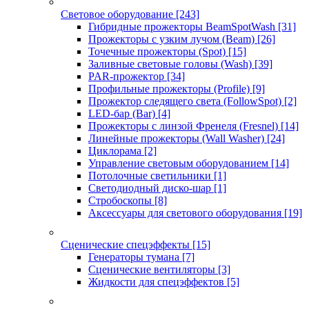
Световое оборудование
[243]
Гибридные прожекторы BeamSpotWash
[31]
Прожекторы с узким лучом (Beam)
[26]
Точечные прожекторы (Spot)
[15]
Заливные световые головы (Wash)
[39]
PAR-прожектор
[34]
Профильные прожекторы (Profile)
[9]
Прожектор следящего света (FollowSpot)
[2]
LED-бар (Bar)
[4]
Прожекторы с линзой Френеля (Fresnel)
[14]
Линейные прожекторы (Wall Washer)
[24]
Циклорама
[2]
Управление световым оборудованием
[14]
Потолочные светильники
[1]
Светодиодный диско-шар
[1]
Стробоскопы
[8]
Аксессуары для светового оборудования
[19]
Сценические спецэффекты
[15]
Генераторы тумана
[7]
Сценические вентиляторы
[3]
Жидкости для спецэффектов
[5]