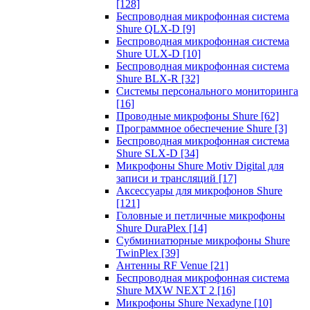
[128]
Беспроводная микрофонная система
Shure QLX-D
[9]
Беспроводная микрофонная система
Shure ULX-D
[10]
Беспроводная микрофонная система
Shure BLX-R
[32]
Системы персонального мониторинга
[16]
Проводные микрофоны Shure
[62]
Программное обеспечение Shure
[3]
Беспроводная микрофонная система
Shure SLX-D
[34]
Микрофоны Shure Motiv Digital для
записи и трансляций
[17]
Аксессуары для микрофонов Shure
[121]
Головные и петличные микрофоны
Shure DuraPlex
[14]
Субминиатюрные микрофоны Shure
TwinPlex
[39]
Антенны RF Venue
[21]
Беспроводная микрофонная система
Shure MXW NEXT 2
[16]
Микрофоны Shure Nexadyne
[10]