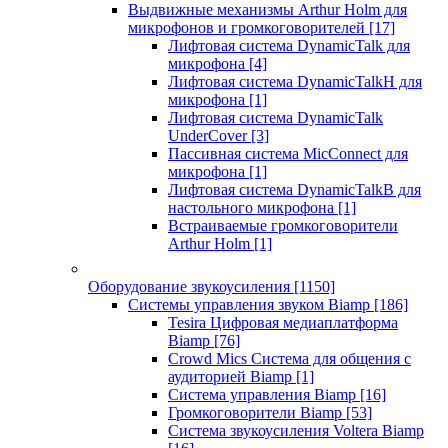
Выдвижные механизмы Arthur Holm для
микрофонов и громкоговорителей
[17]
Лифтовая система DynamicTalk для
микрофона
[4]
Лифтовая система DynamicTalkH для
микрофона
[1]
Лифтовая система DynamicTalk
UnderCover
[3]
Пассивная система MicConnect для
микрофона
[1]
Лифтовая система DynamicTalkB для
настольного микрофона
[1]
Встраиваемые громкоговорители
Arthur Holm
[1]
Оборудование звукоусиления
[1150]
Системы управления звуком Biamp
[186]
Tesira Цифровая медиаплатформа
Biamp
[76]
Crowd Mics Система для общения с
аудиторией Biamp
[1]
Система управления Biamp
[16]
Громкоговорители Biamp
[53]
Система звукоусиления Voltera Biamp