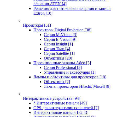
вещания ATEN
[4]
Решения для потокового вещания и записи
Extron
[10]
Проекторы
[51]
Проекторы Digital Projection
[38]
Серия M-Vision
[3]
Серия E-Vision
[9]
Серия Insight
[1]
Серия Titan
[4]
Серия Satellite
[1]
Объективы
[20]
Проекционные экраны Adeo
[3]
Серия Professional
[2]
Управление и аксессуары
[1]
Лампы и объективы для проекторов
[10]
Объективы
[2]
Лампы проекторов Hitachi, Maxell
[8]
Интерактивные устройства
[94]
* Интерактивные панели
[49]
OPS для интерактивных панелей
[2]
Интерактивные панели LG
[3]