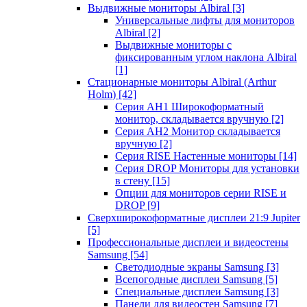
Выдвижные мониторы Albiral
[3]
Универсальные лифты для мониторов
Albiral
[2]
Выдвижные мониторы с
фиксированным углом наклона Albiral
[1]
Стационарные мониторы Albiral (Arthur
Holm)
[42]
Серия AH1 Широкоформатный
монитор, складывается вручную
[2]
Серия AH2 Монитор складывается
вручную
[2]
Серия RISE Настенные мониторы
[14]
Серия DROP Мониторы для установки
в стену
[15]
Опции для мониторов серии RISE и
DROP
[9]
Сверхширокоформатные дисплеи 21:9 Jupiter
[5]
Профессиональные дисплеи и видеостены
Samsung
[54]
Светодиодные экраны Samsung
[3]
Всепогодные дисплеи Samsung
[5]
Специальные дисплеи Samsung
[3]
Панели для видеостен Samsung
[7]