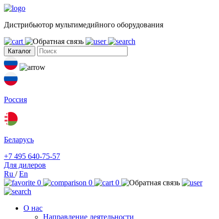
Дистрибьютор мультимедийного оборудования
Каталог
Россия
Беларусь
+7 495 640-75-57
Для дилеров
Ru
/
En
0
0
0
О нас
Направление деятельности