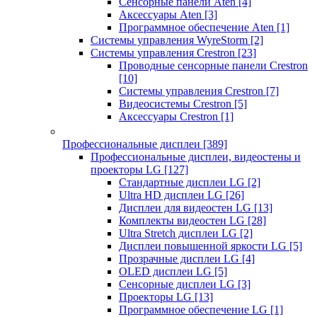
Сенсорные панели Aten
[4]
Аксессуары Aten
[3]
Программное обеспечение Aten
[1]
Системы управления WyreStorm
[2]
Системы управления Crestron
[23]
Проводные сенсорные панели Crestron
[10]
Системы управления Crestron
[7]
Видеосистемы Crestron
[5]
Аксессуары Crestron
[1]
Профессиональные дисплеи
[389]
Профессиональные дисплеи, видеостены и
проекторы LG
[127]
Стандартные дисплеи LG
[2]
Ultra HD дисплеи LG
[26]
Дисплеи для видеостен LG
[13]
Комплекты видеостен LG
[28]
Ultra Stretch дисплеи LG
[2]
Дисплеи повышенной яркости LG
[5]
Прозрачные дисплеи LG
[4]
OLED дисплеи LG
[5]
Сенсорные дисплеи LG
[3]
Проекторы LG
[13]
Программное обеспечение LG
[1]