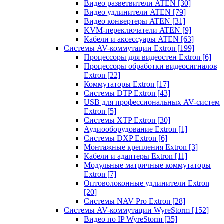
Видео разветвители ATEN
[30]
Видео удлинители ATEN
[79]
Видео конвертеры ATEN
[31]
KVM-переключатели ATEN
[9]
Кабели и аксессуары ATEN
[63]
Системы AV-коммутации Extron
[199]
Процессоры для видеостен Extron
[6]
Процессоры обработки видеосигналов
Extron
[22]
Коммутаторы Extron
[17]
Системы DTP Extron
[43]
USB для профессиональных AV-систем
Extron
[5]
Системы XTP Extron
[30]
Аудиооборудование Extron
[1]
Системы DXP Extron
[6]
Монтажные крепления Extron
[3]
Кабели и адаптеры Extron
[11]
Модульные матричные коммутаторы
Extron
[7]
Оптоволоконные удлинители Extron
[20]
Системы NAV Pro Extron
[28]
Системы AV-коммутации WyreStorm
[152]
Видео по IP WyreStorm
[35]