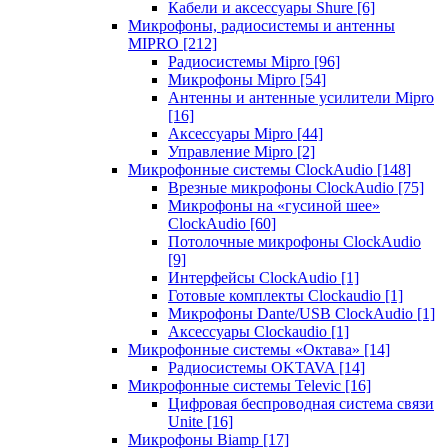
Кабели и аксессуары Shure
[6]
Микрофоны, радиосистемы и антенны
MIPRO
[212]
Радиосистемы Mipro
[96]
Микрофоны Mipro
[54]
Антенны и антенные усилители Mipro
[16]
Аксессуары Mipro
[44]
Управление Mipro
[2]
Микрофонные системы ClockAudio
[148]
Врезные микрофоны ClockAudio
[75]
Микрофоны на «гусиной шее»
ClockAudio
[60]
Потолочные микрофоны ClockAudio
[9]
Интерфейсы ClockAudio
[1]
Готовые комплекты Clockaudio
[1]
Микрофоны Dante/USB ClockAudio
[1]
Аксессуары Clockaudio
[1]
Микрофонные системы «Октава»
[14]
Радиосистемы OKTAVA
[14]
Микрофонные системы Televic
[16]
Цифровая беспроводная система связи
Unite
[16]
Микрофоны Biamp
[17]