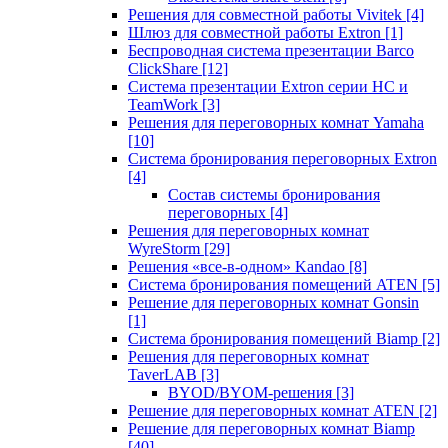
Решения для совместной работы Vivitek
[4]
Шлюз для совместной работы Extron
[1]
Беспроводная система презентации Barco
ClickShare
[12]
Система презентации Extron серии HC и
TeamWork
[3]
Решения для переговорных комнат Yamaha
[10]
Система бронирования переговорных Extron
[4]
Состав системы бронирования
переговорных
[4]
Решения для переговорных комнат
WyreStorm
[29]
Решения «все-в-одном» Kandao
[8]
Система бронирования помещений ATEN
[5]
Решение для переговорных комнат Gonsin
[1]
Система бронирования помещений Biamp
[2]
Решения для переговорных комнат
TaverLAB
[3]
BYOD/BYOM-решения
[3]
Решение для переговорных комнат ATEN
[2]
Решение для переговорных комнат Biamp
[40]