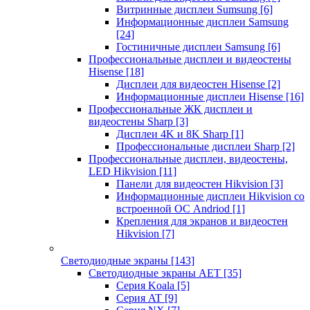
Витринные дисплеи Sumsung
[6]
Информационные дисплеи Samsung
[24]
Гостиничные дисплеи Samsung
[6]
Профессиональные дисплеи и видеостены
Hisense
[18]
Дисплеи для видеостен Hisense
[2]
Информационные дисплеи Hisense
[16]
Профессиональные ЖК дисплеи и
видеостены Sharp
[3]
Дисплеи 4K и 8K Sharp
[1]
Профессиональные дисплеи Sharp
[2]
Профессиональные дисплеи, видеостены,
LED Hikvision
[11]
Панели для видеостен Hikvision
[3]
Информационные дисплеи Hikvision со
встроенной ОС Andriod
[1]
Крепления для экранов и видеостен
Hikvision
[7]
Светодиодные экраны
[143]
Светодиодные экраны AET
[35]
Cерия Koala
[5]
Серия AT
[9]