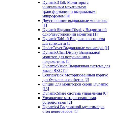
Dynamic3Talk Мониторы с
уникальным механизмом
трансформации и выдвижным
микрофоном
[4]
Двусторонние выдвижные мониторы
[1]
DynamicSignatureDisplay Выдвижной
одно/двусторонний монитор
[1]
DynamicTabLift Выдвижная система
для планшета
[1]
UnderCover Выдвижные мониторы
[1]
DynamicChairDisplay Выдвижной
монитор для встраивания в
подлокотник
[1]
DynamicVision Выдвижная система для
камер ВКС
[1]
CourtesyBox Моторизованный корпус
для бутылок и салфеток
[2]
Опции для мониторов серии Dynamic
[13]
DynamicShare система управления
[6]
Управление моторизованными
устройствами
[2]
Dynamic4 Выдвижной мультимедиа
стол переговоров
[1]