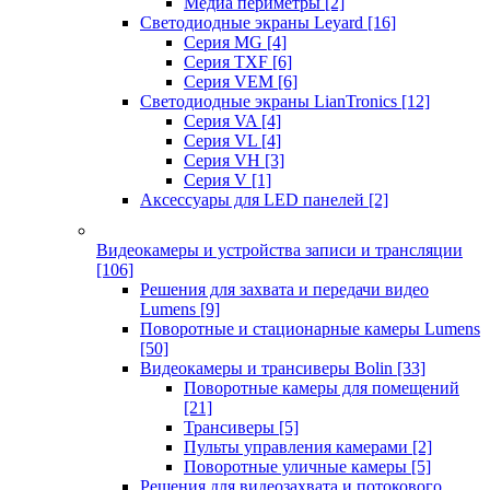
Медиа периметры
[2]
Светодиодные экраны Leyard
[16]
Серия MG
[4]
Серия TXF
[6]
Серия VEM
[6]
Светодиодные экраны LianTronics
[12]
Серия VA
[4]
Серия VL
[4]
Серия VH
[3]
Серия V
[1]
Аксессуары для LED панелей
[2]
Видеокамеры и устройства записи и трансляции
[106]
Решения для захвата и передачи видео
Lumens
[9]
Поворотные и стационарные камеры Lumens
[50]
Видеокамеры и трансиверы Bolin
[33]
Поворотные камеры для помещений
[21]
Трансиверы
[5]
Пульты управления камерами
[2]
Поворотные уличные камеры
[5]
Решения для видеозахвата и потокового