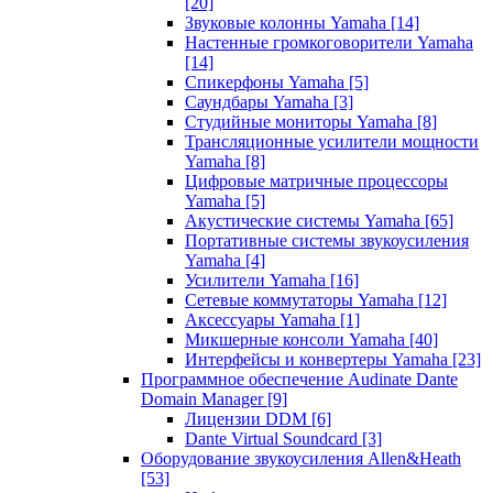
[20]
Звуковые колонны Yamaha
[14]
Настенные громкоговорители Yamaha
[14]
Спикерфоны Yamaha
[5]
Саундбары Yamaha
[3]
Студийные мониторы Yamaha
[8]
Трансляционные усилители мощности
Yamaha
[8]
Цифровые матричные процессоры
Yamaha
[5]
Акустические системы Yamaha
[65]
Портативные системы звукоусиления
Yamaha
[4]
Усилители Yamaha
[16]
Сетевые коммутаторы Yamaha
[12]
Аксессуары Yamaha
[1]
Микшерные консоли Yamaha
[40]
Интерфейсы и конвертеры Yamaha
[23]
Программное обеспечение Audinate Dante
Domain Manager
[9]
Лицензии DDM
[6]
Dante Virtual Soundcard
[3]
Оборудование звукоусиления Allen&Heath
[53]