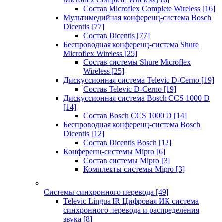
Состав Microflex Complete Wireless
[16]
Мультимедийная конференц-система Bosch
Dicentis
[77]
Состав Dicentis
[77]
Беспроводная конференц-система Shure
Microflex Wireless
[25]
Состав системы Shure Microflex
Wireless
[25]
Дискуссионная система Televic D-Cerno
[19]
Состав Televic D-Cerno
[19]
Дискуссионная система Bosch CCS 1000 D
[14]
Состав Bosch CCS 1000 D
[14]
Беспроводная конференц-система Bosch
Dicentis
[12]
Состав Dicentis Bosch
[12]
Конференц-системы Mipro
[6]
Состав системы Mipro
[3]
Комплекты системы Mipro
[3]
Системы синхронного перевода
[49]
Televic Lingua IR Цифровая ИК система
синхронного перевода и распределения
звука
[8]