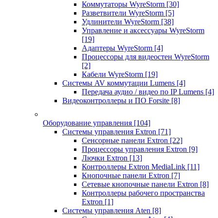
Коммутаторы WyreStorm
[30]
Разветвители WyreStorm
[5]
Удлинители WyreStorm
[38]
Управление и аксессуары WyreStorm
[19]
Адаптеры WyreStorm
[4]
Процессоры для видеостен WyreStorm
[2]
Кабели WyreStorm
[19]
Системы AV коммутации Lumens
[4]
Передача аудио / видео по IP Lumens
[4]
Видеоконтроллеры и ПО Forsite
[8]
Оборудование управления
[104]
Системы управления Extron
[71]
Сенсорные панели Extron
[22]
Процессоры управления Extron
[9]
Лючки Extron
[13]
Контроллеры Extron MediaLink
[11]
Кнопочные панели Extron
[7]
Сетевые кнопочные панели Extron
[8]
Контроллеры рабочего пространства
Extron
[1]
Системы управления Aten
[8]