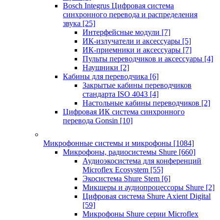
Bosch Integrus Цифровая система
синхронного перевода и распределения
звука
[25]
Интерфейсные модули
[7]
ИК-излучатели и аксессуары
[5]
ИК-приемники и аксессуары
[7]
Пульты переводчиков и аксессуары
[4]
Наушники
[2]
Кабины для переводчика
[6]
Закрытые кабины переводчиков
стандарта ISO 4043
[4]
Настольные кабины переводчиков
[2]
Цифровая ИК система синхронного
перевода Gonsin
[10]
Микрофонные системы и микрофоны
[1084]
Микрофоны, радиосистемы Shure
[660]
Аудиоэкосистема для конференций
Microflex Ecosystem
[55]
Экосистема Shure Stem
[6]
Микшеры и аудиопроцессоры Shure
[2]
Цифровая система Shure Axient Digital
[59]
Микрофоны Shure серии Microflex