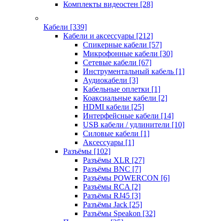
Комплекты видеостен
[28]
Кабели
[339]
Кабели и аксессуары
[212]
Спикерные кабели
[57]
Микрофонные кабели
[30]
Сетевые кабели
[67]
Инструментальный кабель
[1]
Аудиокабели
[3]
Кабельные оплетки
[1]
Коаксиальные кабели
[2]
HDMI кабели
[25]
Интерфейсные кабели
[14]
USB кабели / удлинители
[10]
Силовые кабели
[1]
Аксессуары
[1]
Разъёмы
[102]
Разъёмы XLR
[27]
Разъёмы BNC
[7]
Разъёмы POWERCON
[6]
Разъёмы RCA
[2]
Разъёмы RJ45
[3]
Разъёмы Jack
[25]
Разъёмы Speakon
[32]