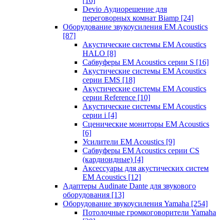
[16]
Devio Аудиорешение для
переговорных комнат Biamp
[24]
Оборудование звукоусиления EM Acoustics
[87]
Акустические системы EM Acoustics
HALO
[8]
Сабвуферы EM Acoustics серии S
[16]
Акустические системы EM Acoustics
серии EMS
[18]
Акустические системы EM Acoustics
серии Reference
[10]
Акустические системы EM Acoustics
серии i
[4]
Сценические мониторы EM Acoustics
[6]
Усилители EM Acoustics
[9]
Сабвуферы EM Acoustics серии CS
(кардиоидные)
[4]
Аксессуары для акустических систем
EM Acoustics
[12]
Адаптеры Audinate Dante для звукового
оборудования
[13]
Оборудование звукоусиления Yamaha
[254]
Потолочные громкоговорители Yamaha