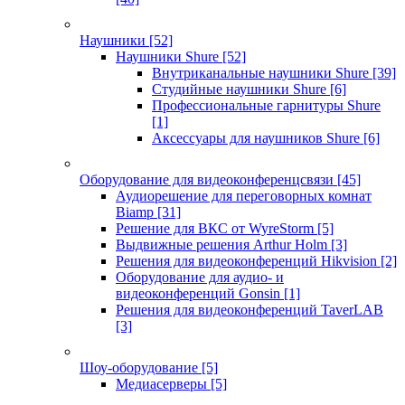
Наушники
[52]
Наушники Shure
[52]
Внутриканальные наушники Shure
[39]
Студийные наушники Shure
[6]
Профессиональные гарнитуры Shure
[1]
Аксессуары для наушников Shure
[6]
Оборудование для видеоконференцсвязи
[45]
Аудиорешение для переговорных комнат
Biamp
[31]
Решение для ВКС от WyreStorm
[5]
Выдвижные решения Arthur Holm
[3]
Решения для видеоконференций Hikvision
[2]
Оборудование для аудио- и
видеоконференций Gonsin
[1]
Решения для видеоконференций TaverLAB
[3]
Шоу-оборудование
[5]
Медиасерверы
[5]