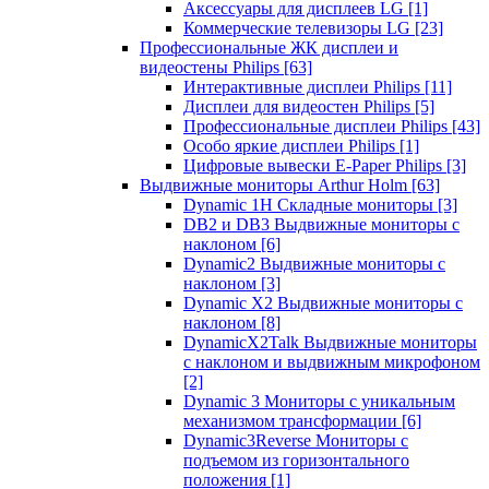
Аксессуары для дисплеев LG
[1]
Коммерческие телевизоры LG
[23]
Профессиональные ЖК дисплеи и
видеостены Philips
[63]
Интерактивные дисплеи Philips
[11]
Дисплеи для видеостен Philips
[5]
Профессиональные дисплеи Philips
[43]
Особо яркие дисплеи Philips
[1]
Цифровые вывески E-Paper Philips
[3]
Выдвижные мониторы Arthur Holm
[63]
Dynamic 1Н Складные мониторы
[3]
DB2 и DB3 Выдвижные мониторы с
наклоном
[6]
Dynamic2 Выдвижные мониторы с
наклоном
[3]
Dynamic X2 Выдвижные мониторы с
наклоном
[8]
DynamicX2Talk Выдвижные мониторы
с наклоном и выдвижным микрофоном
[2]
Dynamic 3 Мониторы с уникальным
механизмом трансформации
[6]
Dynamic3Reverse Мониторы с
подъемом из горизонтального
положения
[1]