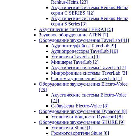
Renkus-Heinz
[23]
Акустические системы Renkus-Heinz
серии C SERIES
[12]
Акустические системы Renkus-Heinz
серии S Series
[3]
Акустические системы TEFRA
[15]
Звуковое оборудование ATEN
[7]
Оборудование звукоусиления TaverLab
[41]
Аудиоинтерфейсы TaverLab
[9]
Аудиопроцессоры TaverLab
[10]
Усилители TaverLab
[9]
Микшеры TaverLab
[2]
Акустические системы TaverLab
[7]
Микрофонные системы TaverLab
[3]
Системы управления TaverLab
[1]
Оборудование звукоусиления Electro-Voice
[29]
Акустические системы Electro-Voice
[21]
Сабвуферы Electro-Voice
[8]
Оборудование звукоусиления Dynacord
[8]
Усилители мощности Dynacord
[8]
Оборудование звукоусиления SHURE
[9]
Усилители Shure
[1]
Громкоговорители Shure
[8]