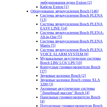
эмбедирования аудио Extron
[2]
Кабели Extron
[1]
Оборудование звукоусиления Bosch
[146]
Система звукоусиления Bosch PLENA
[13]
Система звукоусиления Bosch PLENA
EASY LINE
[14]
Система звукоусиления Bosch PLENA-
All-in-One
[5]
Система звукоусиления Bosch PLENA
Matrix
[5]
Система звукоусиления Bosch PLENA
VOICE ALARM SYSTEM
[8]
Музыкальные акустические системы
Bosch LB6/ LC6/ LP6
[10]
Корпусные громкоговорители Bosch
[37]
Звуковые колонки Bosch
[2]
Звуковые колонки Bosch серии XLA
3200
[3]
Активные акустические системы
"Линейный массив" Bosch
[4]
Панельные громкоговорители Bosch
[4]
Потолочные громкоговорители Bosch