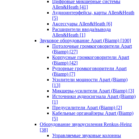
Цифровые микшерные системы
Allen&Heath
[41]
Аудиоинтерфейсы, карты Allen&Heath
[5]
Аксессуары Allen&Heath
[6]
Расширители ввода/вывода
Allen&Heath
[1]
Звуковое оборудование Apart (Biamp)
[100]
Потолочные громкоговорители Apart
(Biamp)
[27]
Корпусные громкоговорители Apart
(Biamp)
[42]
Рупорные громкоговорители Apart
(Biamp)
[7]
Усилители мощности Apart (Biamp)
[13]
Микшеры-усилители Apart (Biamp)
[3]
Источники аудиосигнала Apart (Biamp)
[1]
Предусилители Apart (Biamp)
[2]
Кабельные органайзеры Apart (Biamp)
[5]
Оборудование звукоусиления Renkus-Heinz
[38]
Управляемые звуковые колонны