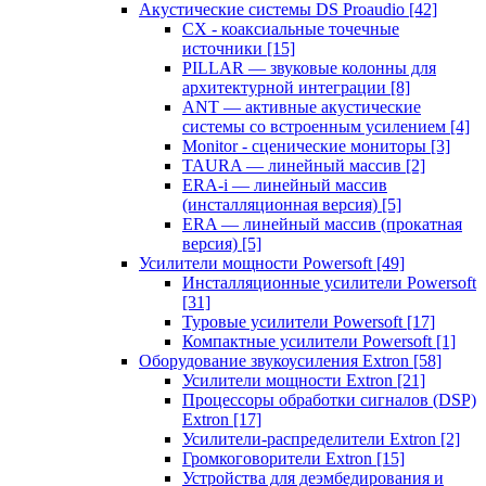
Акустические системы DS Proaudio
[42]
CX - коаксиальные точечные
источники
[15]
PILLAR — звуковые колонны для
архитектурной интеграции
[8]
ANT — активные акустические
системы со встроенным усилением
[4]
Monitor - сценические мониторы
[3]
TAURA — линейный массив
[2]
ERA-i — линейный массив
(инсталляционная версия)
[5]
ERA — линейный массив (прокатная
версия)
[5]
Усилители мощности Powersoft
[49]
Инсталляционные усилители Powersoft
[31]
Туровые усилители Powersoft
[17]
Компактные усилители Powersoft
[1]
Оборудование звукоусиления Extron
[58]
Усилители мощности Extron
[21]
Процессоры обработки сигналов (DSP)
Extron
[17]
Усилители-распределители Extron
[2]
Громкоговорители Extron
[15]
Устройства для деэмбедирования и