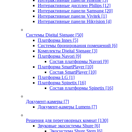
Интерактивные панели Hisense
[3]
Интерактивные дисплеи Philips
[12]
Интерактивные панели Samsung
[20]
Интерактивные панели Vivitek
[1]
Интерактивные панели Hikvision
[4]
Системы Digital Signage
[50]
Платформа Innes
[5]
Системы бронирования помещений
[6]
Комплекты Digital Signage
[3]
Платформа Navori
[9]
Состав платформы Navori
[9]
Платформа SmartPlayer
[10]
Состав SmartPlayer
[10]
Платформа LG
[1]
Платформа Spinetix
[16]
Состав платформы Spinetix
[16]
Документ-камеры
[7]
Документ-камеры Lumens
[7]
Решения для переговорных комнат
[130]
Звуковые экосистемы Shure
[6]
Экосистема Shure Stem
[6]