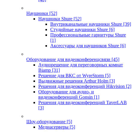
Наушники
[52]
Наушники Shure
[52]
Внутриканальные наушники Shure
[39]
Студийные наушники Shure
[6]
Профессиональные гарнитуры Shure
[1]
Аксессуары для наушников Shure
[6]
Оборудование для видеоконференцсвязи
[45]
Аудиорешение для переговорных комнат
Biamp
[31]
Решение для ВКС от WyreStorm
[5]
Выдвижные решения Arthur Holm
[3]
Решения для видеоконференций Hikvision
[2]
Оборудование для аудио- и
видеоконференций Gonsin
[1]
Решения для видеоконференций TaverLAB
[3]
Шоу-оборудование
[5]
Медиасерверы
[5]