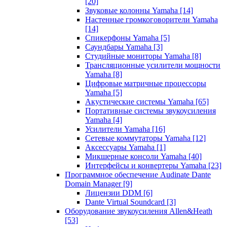
[20]
Звуковые колонны Yamaha
[14]
Настенные громкоговорители Yamaha
[14]
Спикерфоны Yamaha
[5]
Саундбары Yamaha
[3]
Студийные мониторы Yamaha
[8]
Трансляционные усилители мощности
Yamaha
[8]
Цифровые матричные процессоры
Yamaha
[5]
Акустические системы Yamaha
[65]
Портативные системы звукоусиления
Yamaha
[4]
Усилители Yamaha
[16]
Сетевые коммутаторы Yamaha
[12]
Аксессуары Yamaha
[1]
Микшерные консоли Yamaha
[40]
Интерфейсы и конвертеры Yamaha
[23]
Программное обеспечение Audinate Dante
Domain Manager
[9]
Лицензии DDM
[6]
Dante Virtual Soundcard
[3]
Оборудование звукоусиления Allen&Heath
[53]