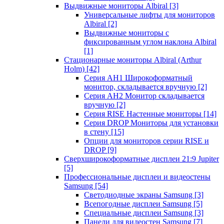
Выдвижные мониторы Albiral
[3]
Универсальные лифты для мониторов
Albiral
[2]
Выдвижные мониторы с
фиксированным углом наклона Albiral
[1]
Стационарные мониторы Albiral (Arthur
Holm)
[42]
Серия AH1 Широкоформатный
монитор, складывается вручную
[2]
Серия AH2 Монитор складывается
вручную
[2]
Серия RISE Настенные мониторы
[14]
Серия DROP Мониторы для установки
в стену
[15]
Опции для мониторов серии RISE и
DROP
[9]
Сверхширокоформатные дисплеи 21:9 Jupiter
[5]
Профессиональные дисплеи и видеостены
Samsung
[54]
Светодиодные экраны Samsung
[3]
Всепогодные дисплеи Samsung
[5]
Специальные дисплеи Samsung
[3]
Панели для видеостен Samsung
[7]