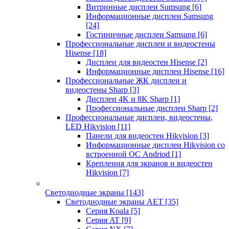
Витринные дисплеи Sumsung
[6]
Информационные дисплеи Samsung
[24]
Гостиничные дисплеи Samsung
[6]
Профессиональные дисплеи и видеостены
Hisense
[18]
Дисплеи для видеостен Hisense
[2]
Информационные дисплеи Hisense
[16]
Профессиональные ЖК дисплеи и
видеостены Sharp
[3]
Дисплеи 4K и 8K Sharp
[1]
Профессиональные дисплеи Sharp
[2]
Профессиональные дисплеи, видеостены,
LED Hikvision
[11]
Панели для видеостен Hikvision
[3]
Информационные дисплеи Hikvision со
встроенной ОС Andriod
[1]
Крепления для экранов и видеостен
Hikvision
[7]
Светодиодные экраны
[143]
Светодиодные экраны AET
[35]
Cерия Koala
[5]
Серия AT
[9]