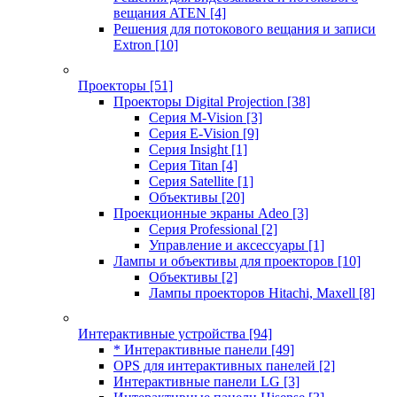
вещания ATEN
[4]
Решения для потокового вещания и записи
Extron
[10]
Проекторы
[51]
Проекторы Digital Projection
[38]
Серия M-Vision
[3]
Серия E-Vision
[9]
Серия Insight
[1]
Серия Titan
[4]
Серия Satellite
[1]
Объективы
[20]
Проекционные экраны Adeo
[3]
Серия Professional
[2]
Управление и аксессуары
[1]
Лампы и объективы для проекторов
[10]
Объективы
[2]
Лампы проекторов Hitachi, Maxell
[8]
Интерактивные устройства
[94]
* Интерактивные панели
[49]
OPS для интерактивных панелей
[2]
Интерактивные панели LG
[3]