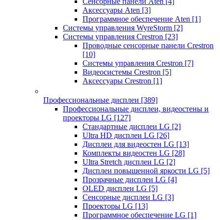
Сенсорные панели Aten
[4]
Аксессуары Aten
[3]
Программное обеспечение Aten
[1]
Системы управления WyreStorm
[2]
Системы управления Crestron
[23]
Проводные сенсорные панели Crestron
[10]
Системы управления Crestron
[7]
Видеосистемы Crestron
[5]
Аксессуары Crestron
[1]
Профессиональные дисплеи
[389]
Профессиональные дисплеи, видеостены и
проекторы LG
[127]
Стандартные дисплеи LG
[2]
Ultra HD дисплеи LG
[26]
Дисплеи для видеостен LG
[13]
Комплекты видеостен LG
[28]
Ultra Stretch дисплеи LG
[2]
Дисплеи повышенной яркости LG
[5]
Прозрачные дисплеи LG
[4]
OLED дисплеи LG
[5]
Сенсорные дисплеи LG
[3]
Проекторы LG
[13]
Программное обеспечение LG
[1]