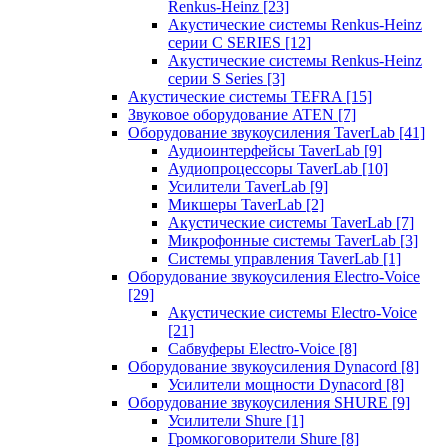
Renkus-Heinz
[23]
Акустические системы Renkus-Heinz
серии C SERIES
[12]
Акустические системы Renkus-Heinz
серии S Series
[3]
Акустические системы TEFRA
[15]
Звуковое оборудование ATEN
[7]
Оборудование звукоусиления TaverLab
[41]
Аудиоинтерфейсы TaverLab
[9]
Аудиопроцессоры TaverLab
[10]
Усилители TaverLab
[9]
Микшеры TaverLab
[2]
Акустические системы TaverLab
[7]
Микрофонные системы TaverLab
[3]
Системы управления TaverLab
[1]
Оборудование звукоусиления Electro-Voice
[29]
Акустические системы Electro-Voice
[21]
Сабвуферы Electro-Voice
[8]
Оборудование звукоусиления Dynacord
[8]
Усилители мощности Dynacord
[8]
Оборудование звукоусиления SHURE
[9]
Усилители Shure
[1]
Громкоговорители Shure
[8]