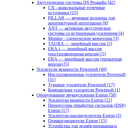
Акустические системы DS Proaudio
[42]
CX - коаксиальные точечные
источники
[15]
PILLAR — звуковые колонны для
архитектурной интеграции
[8]
ANT — активные акустические
системы со встроенным усилением
[4]
Monitor - сценические мониторы
[3]
TAURA — линейный массив
[2]
ERA-i — линейный массив
(инсталляционная версия)
[5]
ERA — линейный массив (прокатная
версия)
[5]
Усилители мощности Powersoft
[49]
Инсталляционные усилители Powersoft
[31]
Туровые усилители Powersoft
[17]
Компактные усилители Powersoft
[1]
Оборудование звукоусиления Extron
[58]
Усилители мощности Extron
[21]
Процессоры обработки сигналов (DSP)
Extron
[17]
Усилители-распределители Extron
[2]
Громкоговорители Extron
[15]
Устройства для деэмбедирования и