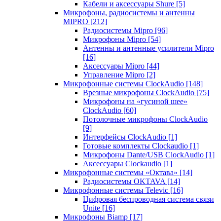
Кабели и аксессуары Shure
[5]
Микрофоны, радиосистемы и антенны
MIPRO
[212]
Радиосистемы Mipro
[96]
Микрофоны Mipro
[54]
Антенны и антенные усилители Mipro
[16]
Аксессуары Mipro
[44]
Управление Mipro
[2]
Микрофонные системы ClockAudio
[148]
Врезные микрофоны ClockAudio
[75]
Микрофоны на «гусиной шее»
ClockAudio
[60]
Потолочные микрофоны ClockAudio
[9]
Интерфейсы ClockAudio
[1]
Готовые комплекты Clockaudio
[1]
Микрофоны Dante/USB ClockAudio
[1]
Аксессуары Clockaudio
[1]
Микрофонные системы «Октава»
[14]
Радиосистемы OKTAVA
[14]
Микрофонные системы Televic
[16]
Цифровая беспроводная система связи
Unite
[16]
Микрофоны Biamp
[17]