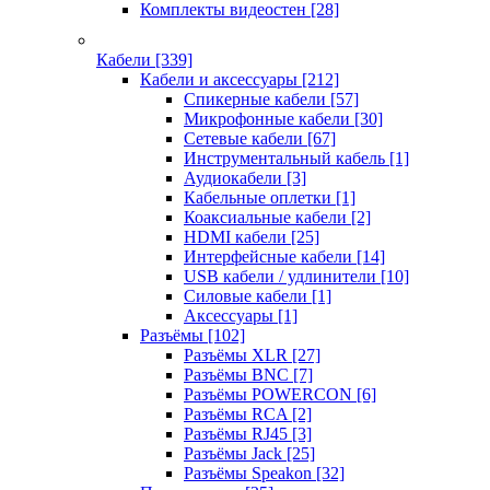
Комплекты видеостен
[28]
Кабели
[339]
Кабели и аксессуары
[212]
Спикерные кабели
[57]
Микрофонные кабели
[30]
Сетевые кабели
[67]
Инструментальный кабель
[1]
Аудиокабели
[3]
Кабельные оплетки
[1]
Коаксиальные кабели
[2]
HDMI кабели
[25]
Интерфейсные кабели
[14]
USB кабели / удлинители
[10]
Силовые кабели
[1]
Аксессуары
[1]
Разъёмы
[102]
Разъёмы XLR
[27]
Разъёмы BNC
[7]
Разъёмы POWERCON
[6]
Разъёмы RCA
[2]
Разъёмы RJ45
[3]
Разъёмы Jack
[25]
Разъёмы Speakon
[32]