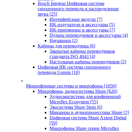
Bosch Integrus Цифровая система
синхронного перевода и распределения
звука
[25]
Интерфейсные модули
[7]
ИК-излучатели и аксессуары
[5]
ИК-приемники и аксессуары
[7]
Пульты переводчиков и аксессуары
[4]
Наушники
[2]
Кабины для переводчика
[6]
Закрытые кабины переводчиков
стандарта ISO 4043
[4]
Настольные кабины переводчиков
[2]
Цифровая ИК система синхронного
перевода Gonsin
[10]
Микрофонные системы и микрофоны
[1050]
Микрофоны, радиосистемы Shure
[626]
Аудиоэкосистема для конференций
Microflex Ecosystem
[55]
Экосистема Shure Stem
[6]
Микшеры и аудиопроцессоры Shure
[2]
Цифровая система Shure Axient Digital
[59]
Микрофоны Shure серии Microflex