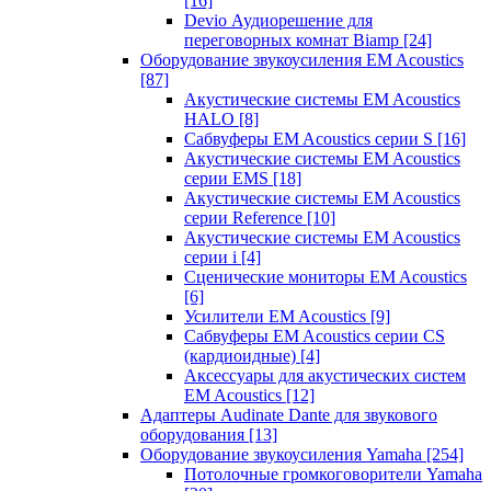
[16]
Devio Аудиорешение для
переговорных комнат Biamp
[24]
Оборудование звукоусиления EM Acoustics
[87]
Акустические системы EM Acoustics
HALO
[8]
Сабвуферы EM Acoustics серии S
[16]
Акустические системы EM Acoustics
серии EMS
[18]
Акустические системы EM Acoustics
серии Reference
[10]
Акустические системы EM Acoustics
серии i
[4]
Сценические мониторы EM Acoustics
[6]
Усилители EM Acoustics
[9]
Сабвуферы EM Acoustics серии CS
(кардиоидные)
[4]
Аксессуары для акустических систем
EM Acoustics
[12]
Адаптеры Audinate Dante для звукового
оборудования
[13]
Оборудование звукоусиления Yamaha
[254]
Потолочные громкоговорители Yamaha