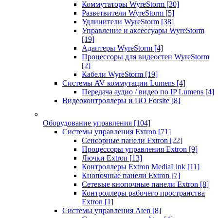
Коммутаторы WyreStorm
[30]
Разветвители WyreStorm
[5]
Удлинители WyreStorm
[38]
Управление и аксессуары WyreStorm
[19]
Адаптеры WyreStorm
[4]
Процессоры для видеостен WyreStorm
[2]
Кабели WyreStorm
[19]
Системы AV коммутации Lumens
[4]
Передача аудио / видео по IP Lumens
[4]
Видеоконтроллеры и ПО Forsite
[8]
Оборудование управления
[104]
Системы управления Extron
[71]
Сенсорные панели Extron
[22]
Процессоры управления Extron
[9]
Лючки Extron
[13]
Контроллеры Extron MediaLink
[11]
Кнопочные панели Extron
[7]
Сетевые кнопочные панели Extron
[8]
Контроллеры рабочего пространства
Extron
[1]
Системы управления Aten
[8]