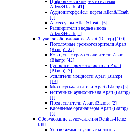
Цифровые микшерные системы
Allen&Heath
[41]
Аудиоинтерфейсы, карты Allen&Heath
[5]
Аксессуары Allen&Heath
[6]
Расширители ввода/вывода
Allen&Heath
[1]
Звуковое оборудование Apart (Biamp)
[100]
Потолочные громкоговорители Apart
(Biamp)
[27]
Корпусные громкоговорители Apart
(Biamp)
[42]
Рупорные громкоговорители Apart
(Biamp)
[7]
Усилители мощности Apart (Biamp)
[13]
Микшеры-усилители Apart (Biamp)
[3]
Источники аудиосигнала Apart (Biamp)
[1]
Предусилители Apart (Biamp)
[2]
Кабельные органайзеры Apart (Biamp)
[5]
Оборудование звукоусиления Renkus-Heinz
[38]
Управляемые звуковые колонны