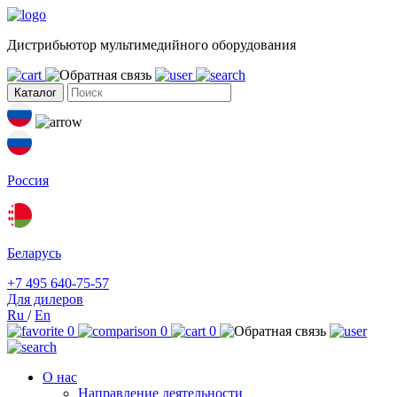
Дистрибьютор мультимедийного оборудования
Каталог
Россия
Беларусь
+7 495 640-75-57
Для дилеров
Ru
/
En
0
0
0
О нас
Направление деятельности