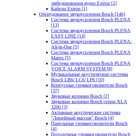
эмбедирования аудио Extron
[2]
Кабели Extron
[1]
Оборудование звукоусиления Bosch
[146]
Система звукоусиления Bosch PLENA
[13]
Система звукоусиления Bosch PLENA
EASY LINE
[14]
Система звукоусиления Bosch PLENA-
All-in-One
[5]
Система звукоусиления Bosch PLENA
Matrix
[5]
Система звукоусиления Bosch PLENA
VOICE ALARM SYSTEM
[8]
Музыкальные акустические системы
Bosch LB6/ LC6/ LP6
[10]
Корпусные громкоговорители Bosch
[37]
Звуковые колонки Bosch
[2]
Звуковые колонки Bosch серии XLA
3200
[3]
Активные акустические системы
"Линейный массив" Bosch
[4]
Панельные громкоговорители Bosch
[4]
Потолочные громкоговорители Bosch