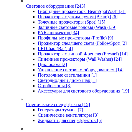
Световое оборудование
[243]
Гибридные прожекторы BeamSpotWash
[31]
Прожекторы с узким лучом (Beam)
[26]
Точечные прожекторы (Spot)
[15]
Заливные световые головы (Wash)
[39]
PAR-прожектор
[34]
Профильные прожекторы (Profile)
[9]
Прожектор следящего света (FollowSpot)
[2]
LED-бар (Bar)
[4]
Прожекторы с линзой Френеля (Fresnel)
[14]
Линейные прожекторы (Wall Washer)
[24]
Циклорама
[2]
Управление световым оборудованием
[14]
Потолочные светильники
[1]
Светодиодный диско-шар
[1]
Стробоскопы
[8]
Аксессуары для светового оборудования
[19]
Сценические спецэффекты
[15]
Генераторы тумана
[7]
Сценические вентиляторы
[3]
Жидкости для спецэффектов
[5]