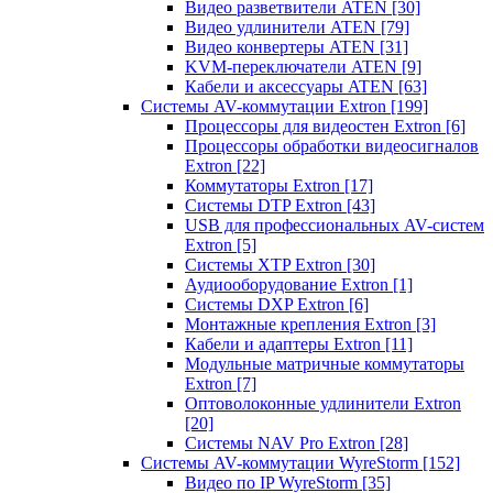
Видео разветвители ATEN
[30]
Видео удлинители ATEN
[79]
Видео конвертеры ATEN
[31]
KVM-переключатели ATEN
[9]
Кабели и аксессуары ATEN
[63]
Системы AV-коммутации Extron
[199]
Процессоры для видеостен Extron
[6]
Процессоры обработки видеосигналов
Extron
[22]
Коммутаторы Extron
[17]
Системы DTP Extron
[43]
USB для профессиональных AV-систем
Extron
[5]
Системы XTP Extron
[30]
Аудиооборудование Extron
[1]
Системы DXP Extron
[6]
Монтажные крепления Extron
[3]
Кабели и адаптеры Extron
[11]
Модульные матричные коммутаторы
Extron
[7]
Оптоволоконные удлинители Extron
[20]
Системы NAV Pro Extron
[28]
Системы AV-коммутации WyreStorm
[152]
Видео по IP WyreStorm
[35]