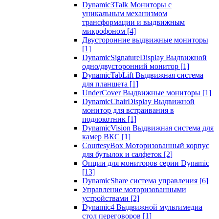
Dynamic3Talk Мониторы с
уникальным механизмом
трансформации и выдвижным
микрофоном
[4]
Двусторонние выдвижные мониторы
[1]
DynamicSignatureDisplay Выдвижной
одно/двусторонний монитор
[1]
DynamicTabLift Выдвижная система
для планшета
[1]
UnderCover Выдвижные мониторы
[1]
DynamicChairDisplay Выдвижной
монитор для встраивания в
подлокотник
[1]
DynamicVision Выдвижная система для
камер ВКС
[1]
CourtesyBox Моторизованный корпус
для бутылок и салфеток
[2]
Опции для мониторов серии Dynamic
[13]
DynamicShare система управления
[6]
Управление моторизованными
устройствами
[2]
Dynamic4 Выдвижной мультимедиа
стол переговоров
[1]