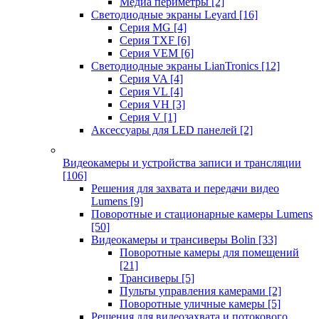
Медиа периметры
[2]
Светодиодные экраны Leyard
[16]
Серия MG
[4]
Серия TXF
[6]
Серия VEM
[6]
Светодиодные экраны LianTronics
[12]
Серия VA
[4]
Серия VL
[4]
Серия VH
[3]
Серия V
[1]
Аксессуары для LED панелей
[2]
Видеокамеры и устройства записи и трансляции
[106]
Решения для захвата и передачи видео
Lumens
[9]
Поворотные и стационарные камеры Lumens
[50]
Видеокамеры и трансиверы Bolin
[33]
Поворотные камеры для помещений
[21]
Трансиверы
[5]
Пульты управления камерами
[2]
Поворотные уличные камеры
[5]
Решения для видеозахвата и потокового