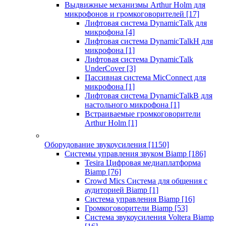
Выдвижные механизмы Arthur Holm для
микрофонов и громкоговорителей
[17]
Лифтовая система DynamicTalk для
микрофона
[4]
Лифтовая система DynamicTalkH для
микрофона
[1]
Лифтовая система DynamicTalk
UnderCover
[3]
Пассивная система MicConnect для
микрофона
[1]
Лифтовая система DynamicTalkB для
настольного микрофона
[1]
Встраиваемые громкоговорители
Arthur Holm
[1]
Оборудование звукоусиления
[1150]
Системы управления звуком Biamp
[186]
Tesira Цифровая медиаплатформа
Biamp
[76]
Crowd Mics Система для общения с
аудиторией Biamp
[1]
Система управления Biamp
[16]
Громкоговорители Biamp
[53]
Система звукоусиления Voltera Biamp