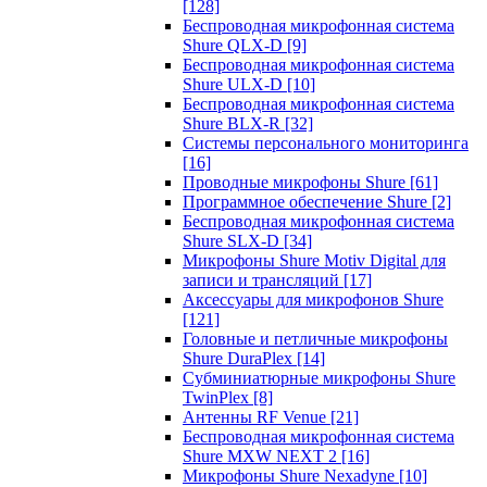
[128]
Беспроводная микрофонная система
Shure QLX-D
[9]
Беспроводная микрофонная система
Shure ULX-D
[10]
Беспроводная микрофонная система
Shure BLX-R
[32]
Системы персонального мониторинга
[16]
Проводные микрофоны Shure
[61]
Программное обеспечение Shure
[2]
Беспроводная микрофонная система
Shure SLX-D
[34]
Микрофоны Shure Motiv Digital для
записи и трансляций
[17]
Аксессуары для микрофонов Shure
[121]
Головные и петличные микрофоны
Shure DuraPlex
[14]
Субминиатюрные микрофоны Shure
TwinPlex
[8]
Антенны RF Venue
[21]
Беспроводная микрофонная система
Shure MXW NEXT 2
[16]
Микрофоны Shure Nexadyne
[10]