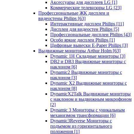
Аксессуары для дисплеев LG
[1]
Коммерческие телевизоры LG
[23]
Профессиональные ЖК дисплеи и
видеостены Philips
[63]
Интерактивные дисплеи Philips
[11]
Дисплеи для видеостен Philips
[5]
Профессиональные дисплеи Philips
[43]
Особо яркие дисплеи Philips
[1]
Цифровые вывески E-Paper Philips
[3]
Выдвижные мониторы Arthur Holm
[63]
Dynamic 1Н Складные мониторы
[3]
DB2 и DB3 Выдвижные мониторы с
наклоном
[6]
Dynamic2 Выдвижные мониторы с
наклоном
[3]
Dynamic X2 Выдвижные мониторы с
наклоном
[8]
DynamicX2Talk Выдвижные мониторы
с наклоном и выдвижным микрофоном
[2]
Dynamic 3 Мониторы с уникальным
механизмом трансформации
[6]
Dynamic3Reverse Мониторы с
подъемом из горизонтального
положения
[1]