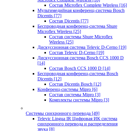
Состав Microflex Complete Wireless
[16]
Мультимедийная конференц-система Bosch
Dicentis
[77]
Состав Dicentis
[77]
Беспроводная конференц-система Shure
Microflex Wireless
[25]
Состав системы Shure Microflex
Wireless
[25]
Дискуссионная система Televic D-Cerno
[19]
Состав Televic D-Cerno
[19]
Дискуссионная система Bosch CCS 1000 D
[14]
Состав Bosch CCS 1000 D
[14]
Беспроводная конференц-система Bosch
Dicentis
[12]
Состав Dicentis Bosch
[12]
Конференц-системы Mipro
[6]
Состав системы Mipro
[3]
Комплекты системы Mipro
[3]
Системы синхронного перевода
[49]
Televic Lingua IR Цифровая ИК система
синхронного перевода и распределения
звука
[8]