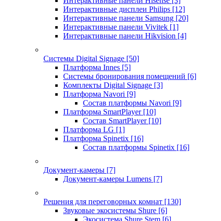
Интерактивные панели Hisense
[3]
Интерактивные дисплеи Philips
[12]
Интерактивные панели Samsung
[20]
Интерактивные панели Vivitek
[1]
Интерактивные панели Hikvision
[4]
Системы Digital Signage
[50]
Платформа Innes
[5]
Системы бронирования помещений
[6]
Комплекты Digital Signage
[3]
Платформа Navori
[9]
Состав платформы Navori
[9]
Платформа SmartPlayer
[10]
Состав SmartPlayer
[10]
Платформа LG
[1]
Платформа Spinetix
[16]
Состав платформы Spinetix
[16]
Документ-камеры
[7]
Документ-камеры Lumens
[7]
Решения для переговорных комнат
[130]
Звуковые экосистемы Shure
[6]
Экосистема Shure Stem
[6]