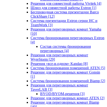
Решения для совместной работы Vivitek
[4]
Шлюз для совместной работы Extron
[1]
Беспроводная система презентации Barco
ClickShare
[12]
Система презентации Extron серии HC и
TeamWork
[3]
Решения для переговорных комнат Yamaha
[10]
Система бронирования переговорных Extron
[4]
Состав системы бронирования
переговорных
[4]
Решения для переговорных комнат
WyreStorm
[29]
Решения «все-в-одном» Kandao
[8]
Система бронирования помещений ATEN
[5]
Решение для переговорных комнат Gonsin
[1]
Система бронирования помещений Biamp
[2]
Решения для переговорных комнат
TaverLAB
[3]
BYOD/BYOM-решения
[3]
Решение для переговорных комнат ATEN
[2]
Решение для переговорных комнат Biamp
[40]