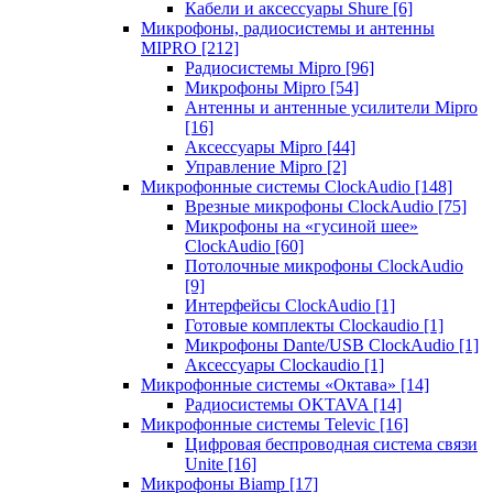
Кабели и аксессуары Shure
[6]
Микрофоны, радиосистемы и антенны
MIPRO
[212]
Радиосистемы Mipro
[96]
Микрофоны Mipro
[54]
Антенны и антенные усилители Mipro
[16]
Аксессуары Mipro
[44]
Управление Mipro
[2]
Микрофонные системы ClockAudio
[148]
Врезные микрофоны ClockAudio
[75]
Микрофоны на «гусиной шее»
ClockAudio
[60]
Потолочные микрофоны ClockAudio
[9]
Интерфейсы ClockAudio
[1]
Готовые комплекты Clockaudio
[1]
Микрофоны Dante/USB ClockAudio
[1]
Аксессуары Clockaudio
[1]
Микрофонные системы «Октава»
[14]
Радиосистемы OKTAVA
[14]
Микрофонные системы Televic
[16]
Цифровая беспроводная система связи
Unite
[16]
Микрофоны Biamp
[17]