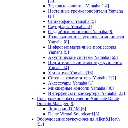
[20]
Звуковые колонны Yamaha
[14]
Настенные громкоговорители Yamaha
[14]
Спикерфоны Yamaha
[5]
Саундбары Yamaha
[3]
Студийные мониторы Yamaha
[8]
Трансляционные усилители мощности
Yamaha
[8]
Цифровые матричные процессоры
Yamaha
[5]
Акустические системы Yamaha
[65]
Портативные системы звукоусиления
Yamaha
[4]
Усилители Yamaha
[16]
Сетевые коммутаторы Yamaha
[12]
Аксессуары Yamaha
[1]
Микшерные консоли Yamaha
[40]
Интерфейсы и конвертеры Yamaha
[23]
Программное обеспечение Audinate Dante
Domain Manager
[9]
Лицензии DDM
[6]
Dante Virtual Soundcard
[3]
Оборудование звукоусиления Allen&Heath
[53]