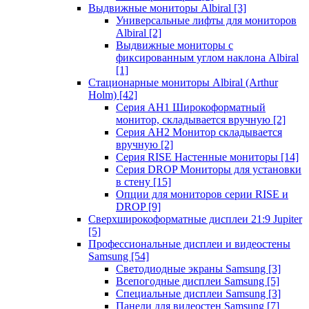
Выдвижные мониторы Albiral
[3]
Универсальные лифты для мониторов
Albiral
[2]
Выдвижные мониторы с
фиксированным углом наклона Albiral
[1]
Стационарные мониторы Albiral (Arthur
Holm)
[42]
Серия AH1 Широкоформатный
монитор, складывается вручную
[2]
Серия AH2 Монитор складывается
вручную
[2]
Серия RISE Настенные мониторы
[14]
Серия DROP Мониторы для установки
в стену
[15]
Опции для мониторов серии RISE и
DROP
[9]
Сверхширокоформатные дисплеи 21:9 Jupiter
[5]
Профессиональные дисплеи и видеостены
Samsung
[54]
Светодиодные экраны Samsung
[3]
Всепогодные дисплеи Samsung
[5]
Специальные дисплеи Samsung
[3]
Панели для видеостен Samsung
[7]