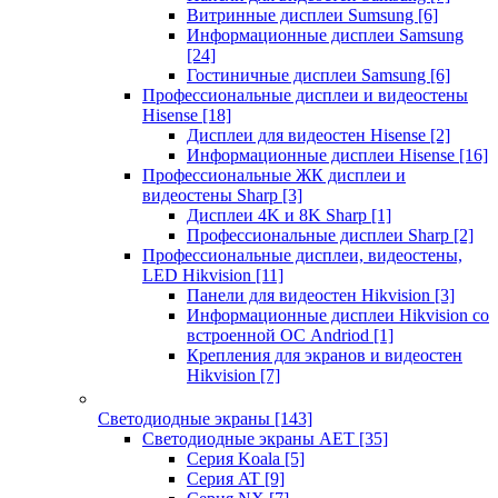
Витринные дисплеи Sumsung
[6]
Информационные дисплеи Samsung
[24]
Гостиничные дисплеи Samsung
[6]
Профессиональные дисплеи и видеостены
Hisense
[18]
Дисплеи для видеостен Hisense
[2]
Информационные дисплеи Hisense
[16]
Профессиональные ЖК дисплеи и
видеостены Sharp
[3]
Дисплеи 4K и 8K Sharp
[1]
Профессиональные дисплеи Sharp
[2]
Профессиональные дисплеи, видеостены,
LED Hikvision
[11]
Панели для видеостен Hikvision
[3]
Информационные дисплеи Hikvision со
встроенной ОС Andriod
[1]
Крепления для экранов и видеостен
Hikvision
[7]
Светодиодные экраны
[143]
Светодиодные экраны AET
[35]
Cерия Koala
[5]
Серия AT
[9]