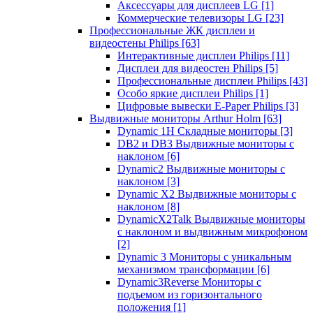
Аксессуары для дисплеев LG
[1]
Коммерческие телевизоры LG
[23]
Профессиональные ЖК дисплеи и
видеостены Philips
[63]
Интерактивные дисплеи Philips
[11]
Дисплеи для видеостен Philips
[5]
Профессиональные дисплеи Philips
[43]
Особо яркие дисплеи Philips
[1]
Цифровые вывески E-Paper Philips
[3]
Выдвижные мониторы Arthur Holm
[63]
Dynamic 1Н Складные мониторы
[3]
DB2 и DB3 Выдвижные мониторы с
наклоном
[6]
Dynamic2 Выдвижные мониторы с
наклоном
[3]
Dynamic X2 Выдвижные мониторы с
наклоном
[8]
DynamicX2Talk Выдвижные мониторы
с наклоном и выдвижным микрофоном
[2]
Dynamic 3 Мониторы с уникальным
механизмом трансформации
[6]
Dynamic3Reverse Мониторы с
подъемом из горизонтального
положения
[1]