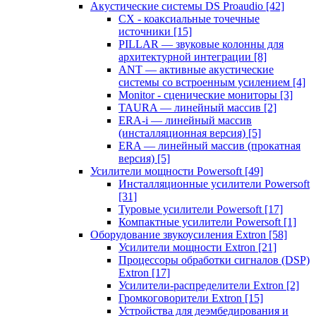
Акустические системы DS Proaudio
[42]
CX - коаксиальные точечные
источники
[15]
PILLAR — звуковые колонны для
архитектурной интеграции
[8]
ANT — активные акустические
системы со встроенным усилением
[4]
Monitor - сценические мониторы
[3]
TAURA — линейный массив
[2]
ERA-i — линейный массив
(инсталляционная версия)
[5]
ERA — линейный массив (прокатная
версия)
[5]
Усилители мощности Powersoft
[49]
Инсталляционные усилители Powersoft
[31]
Туровые усилители Powersoft
[17]
Компактные усилители Powersoft
[1]
Оборудование звукоусиления Extron
[58]
Усилители мощности Extron
[21]
Процессоры обработки сигналов (DSP)
Extron
[17]
Усилители-распределители Extron
[2]
Громкоговорители Extron
[15]
Устройства для деэмбедирования и