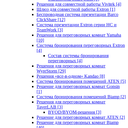
Решения для совместной работы Vivitek
[4]
Шлюз для совместной работы Extron
[1]
Беспроводная система презентации Barco
ClickShare
[12]
Система презентации Extron серии HC и
TeamWork
[3]
Решения для переговорных комнат Yamaha
[10]
Система бронирования переговорных Extron
[4]
Состав системы бронирования
переговорных
[4]
Решения для переговорных комнат
WyreStorm
[29]
Решения «все-в-одном» Kandao
[8]
Система бронирования помещений ATEN
[5]
Решение для переговорных комнат Gonsin
[1]
Система бронирования помещений Biamp
[2]
Решения для переговорных комнат
TaverLAB
[3]
BYOD/BYOM-решения
[3]
Решение для переговорных комнат ATEN
[2]
Решение для переговорных комнат Biamp
[40]