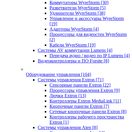
Коммутаторы WyreStorm
[30]
Разветвители WyreStorm
[5]
Удлинители WyreStorm
[38]
Управление и аксессуары WyreStorm
[19]
Адаптеры WyreStorm
[4]
Процессоры для видеостен WyreStorm
[2]
Кабели WyreStorm
[19]
Системы AV коммутации Lumens
[4]
Передача аудио / видео по IP Lumens
[4]
Видеоконтроллеры и ПО Forsite
[8]
Оборудование управления
[104]
Системы управления Extron
[71]
Сенсорные панели Extron
[22]
Процессоры управления Extron
[9]
Лючки Extron
[13]
Контроллеры Extron MediaLink
[11]
Кнопочные панели Extron
[7]
Сетевые кнопочные панели Extron
[8]
Контроллеры рабочего пространства
Extron
[1]
Системы управления Aten
[8]