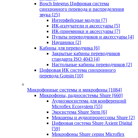
Bosch Integrus Цифровая система
синхронного перевода и распределения
звука
[25]
Интерфейсные модули
[7]
ИК-излучатели и аксессуары
[5]
ИК-приемники и аксессуары
[7]
Пульты переводчиков и аксессуары
[4]
Наушники
[2]
Кабины для переводчика
[6]
Закрытые кабины переводчиков
стандарта ISO 4043
[4]
Настольные кабины переводчиков
[2]
Цифровая ИК система синхронного
перевода Gonsin
[10]
Микрофонные системы и микрофоны
[1084]
Микрофоны, радиосистемы Shure
[660]
Аудиоэкосистема для конференций
Microflex Ecosystem
[55]
Экосистема Shure Stem
[6]
Микшеры и аудиопроцессоры Shure
[2]
Цифровая система Shure Axient Digital
[59]
Микрофоны Shure серии Microflex