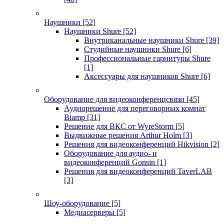
Наушники
[52]
Наушники Shure
[52]
Внутриканальные наушники Shure
[39]
Студийные наушники Shure
[6]
Профессиональные гарнитуры Shure
[1]
Аксессуары для наушников Shure
[6]
Оборудование для видеоконференцсвязи
[45]
Аудиорешение для переговорных комнат
Biamp
[31]
Решение для ВКС от WyreStorm
[5]
Выдвижные решения Arthur Holm
[3]
Решения для видеоконференций Hikvision
[2]
Оборудование для аудио- и
видеоконференций Gonsin
[1]
Решения для видеоконференций TaverLAB
[3]
Шоу-оборудование
[5]
Медиасерверы
[5]