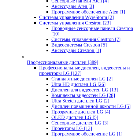
Сенсорные панели Aten
[4]
Аксессуары Aten
[3]
Программное обеспечение Aten
[1]
Системы управления WyreStorm
[2]
Системы управления Crestron
[23]
Проводные сенсорные панели Crestron
[10]
Системы управления Crestron
[7]
Видеосистемы Crestron
[5]
Аксессуары Crestron
[1]
Профессиональные дисплеи
[389]
Профессиональные дисплеи, видеостены и
проекторы LG
[127]
Стандартные дисплеи LG
[2]
Ultra HD дисплеи LG
[26]
Дисплеи для видеостен LG
[13]
Комплекты видеостен LG
[28]
Ultra Stretch дисплеи LG
[2]
Дисплеи повышенной яркости LG
[5]
Прозрачные дисплеи LG
[4]
OLED дисплеи LG
[5]
Сенсорные дисплеи LG
[3]
Проекторы LG
[13]
Программное обеспечение LG
[1]