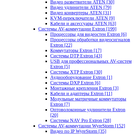
Видео разветвители ATEN
[30]
Видео удлинители ATEN
[79]
Видео конвертеры ATEN
[31]
KVM-переключатели ATEN
[9]
Кабели и аксессуары ATEN
[63]
Системы AV-коммутации Extron
[199]
Процессоры для видеостен Extron
[6]
Процессоры обработки видеосигналов
Extron
[22]
Коммутаторы Extron
[17]
Системы DTP Extron
[43]
USB для профессиональных AV-систем
Extron
[5]
Системы XTP Extron
[30]
Аудиооборудование Extron
[1]
Системы DXP Extron
[6]
Монтажные крепления Extron
[3]
Кабели и адаптеры Extron
[11]
Модульные матричные коммутаторы
Extron
[7]
Оптоволоконные удлинители Extron
[20]
Системы NAV Pro Extron
[28]
Системы AV-коммутации WyreStorm
[152]
Видео по IP WyreStorm
[35]