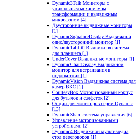
Dynamic3Talk Мониторы с
уникальным механизмом
трансформации и выдвижным
микрофоном
[4]
Двусторонние выдвижные мониторы
[1]
DynamicSignatureDisplay Выдвижной
одно/двусторонний монитор
[1]
DynamicTabLift Выдвижная система
для планшета
[1]
UnderCover Выдвижные мониторы
[1]
DynamicChairDisplay Выдвижной
монитор для встраивания в
подлокотник
[1]
DynamicVision Выдвижная система для
камер ВКС
[1]
CourtesyBox Моторизованный корпус
для бутылок и салфеток
[2]
Опции для мониторов серии Dynamic
[13]
DynamicShare система управления
[6]
Управление моторизованными
устройствами
[2]
Dynamic4 Выдвижной мультимедиа
стол переговоров
[1]