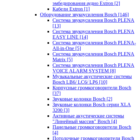
эмбедирования аудио Extron
[2]
Кабели Extron
[1]
Оборудование звукоусиления Bosch
[146]
Система звукоусиления Bosch PLENA
[13]
Система звукоусиления Bosch PLENA
EASY LINE
[14]
Система звукоусиления Bosch PLENA-
All-in-One
[5]
Система звукоусиления Bosch PLENA
Matrix
[5]
Система звукоусиления Bosch PLENA
VOICE ALARM SYSTEM
[8]
Музыкальные акустические системы
Bosch LB6/ LC6/ LP6
[10]
Корпусные громкоговорители Bosch
[37]
Звуковые колонки Bosch
[2]
Звуковые колонки Bosch серии XLA
3200
[3]
Активные акустические системы
"Линейный массив" Bosch
[4]
Панельные громкоговорители Bosch
[4]
Потолочные громкоговорители Bosch