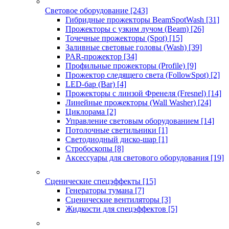
Световое оборудование
[243]
Гибридные прожекторы BeamSpotWash
[31]
Прожекторы с узким лучом (Beam)
[26]
Точечные прожекторы (Spot)
[15]
Заливные световые головы (Wash)
[39]
PAR-прожектор
[34]
Профильные прожекторы (Profile)
[9]
Прожектор следящего света (FollowSpot)
[2]
LED-бар (Bar)
[4]
Прожекторы с линзой Френеля (Fresnel)
[14]
Линейные прожекторы (Wall Washer)
[24]
Циклорама
[2]
Управление световым оборудованием
[14]
Потолочные светильники
[1]
Светодиодный диско-шар
[1]
Стробоскопы
[8]
Аксессуары для светового оборудования
[19]
Сценические спецэффекты
[15]
Генераторы тумана
[7]
Сценические вентиляторы
[3]
Жидкости для спецэффектов
[5]