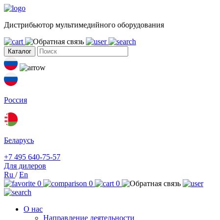
Дистрибьютор мультимедийного оборудования
Каталог
Россия
Беларусь
+7 495 640-75-57
Для дилеров
Ru
/
En
0
0
0
О нас
Направление деятельности