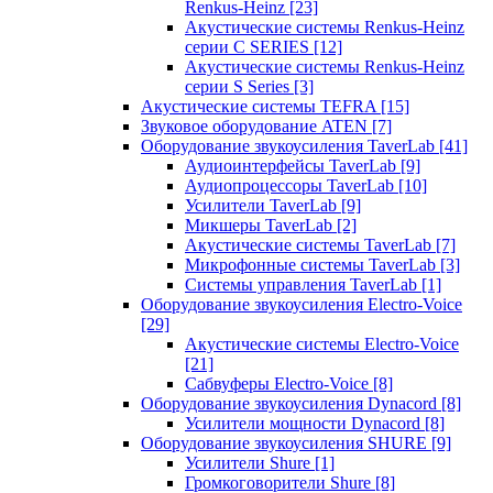
Renkus-Heinz
[23]
Акустические системы Renkus-Heinz
серии C SERIES
[12]
Акустические системы Renkus-Heinz
серии S Series
[3]
Акустические системы TEFRA
[15]
Звуковое оборудование ATEN
[7]
Оборудование звукоусиления TaverLab
[41]
Аудиоинтерфейсы TaverLab
[9]
Аудиопроцессоры TaverLab
[10]
Усилители TaverLab
[9]
Микшеры TaverLab
[2]
Акустические системы TaverLab
[7]
Микрофонные системы TaverLab
[3]
Системы управления TaverLab
[1]
Оборудование звукоусиления Electro-Voice
[29]
Акустические системы Electro-Voice
[21]
Сабвуферы Electro-Voice
[8]
Оборудование звукоусиления Dynacord
[8]
Усилители мощности Dynacord
[8]
Оборудование звукоусиления SHURE
[9]
Усилители Shure
[1]
Громкоговорители Shure
[8]