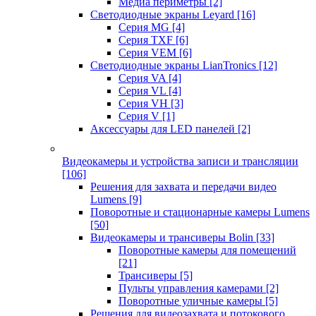
Медиа периметры
[2]
Светодиодные экраны Leyard
[16]
Серия MG
[4]
Серия TXF
[6]
Серия VEM
[6]
Светодиодные экраны LianTronics
[12]
Серия VA
[4]
Серия VL
[4]
Серия VH
[3]
Серия V
[1]
Аксессуары для LED панелей
[2]
Видеокамеры и устройства записи и трансляции
[106]
Решения для захвата и передачи видео
Lumens
[9]
Поворотные и стационарные камеры Lumens
[50]
Видеокамеры и трансиверы Bolin
[33]
Поворотные камеры для помещений
[21]
Трансиверы
[5]
Пульты управления камерами
[2]
Поворотные уличные камеры
[5]
Решения для видеозахвата и потокового