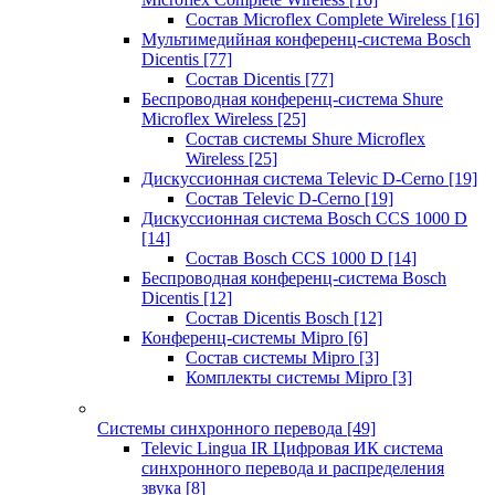
Состав Microflex Complete Wireless
[16]
Мультимедийная конференц-система Bosch
Dicentis
[77]
Состав Dicentis
[77]
Беспроводная конференц-система Shure
Microflex Wireless
[25]
Состав системы Shure Microflex
Wireless
[25]
Дискуссионная система Televic D-Cerno
[19]
Состав Televic D-Cerno
[19]
Дискуссионная система Bosch CCS 1000 D
[14]
Состав Bosch CCS 1000 D
[14]
Беспроводная конференц-система Bosch
Dicentis
[12]
Состав Dicentis Bosch
[12]
Конференц-системы Mipro
[6]
Состав системы Mipro
[3]
Комплекты системы Mipro
[3]
Системы синхронного перевода
[49]
Televic Lingua IR Цифровая ИК система
синхронного перевода и распределения
звука
[8]