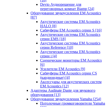
[16]
Devio Аудиорешение для
переговорных комнат Biamp
[24]
Оборудование звукоусиления EM Acoustics
[87]
Акустические системы EM Acoustics
HALO
[8]
Сабвуферы EM Acoustics серии S
[16]
Акустические системы EM Acoustics
серии EMS
[18]
Акустические системы EM Acoustics
серии Reference
[10]
Акустические системы EM Acoustics
серии i
[4]
Сценические мониторы EM Acoustics
[6]
Усилители EM Acoustics
[9]
Сабвуферы EM Acoustics серии CS
(кардиоидные)
[4]
Аксессуары для акустических систем
EM Acoustics
[12]
Адаптеры Audinate Dante для звукового
оборудования
[13]
Оборудование звукоусиления Yamaha
[254]
Потолочные громкоговорители Yamaha