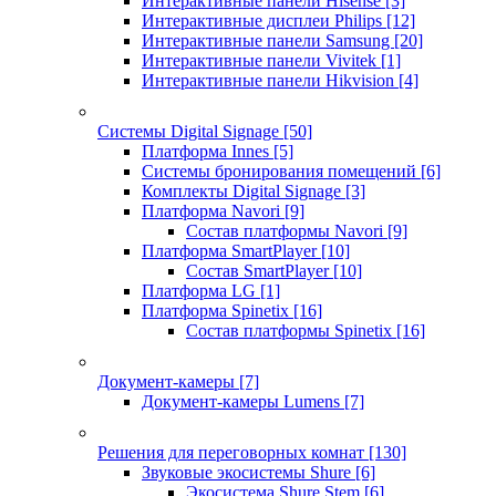
Интерактивные панели Hisense
[3]
Интерактивные дисплеи Philips
[12]
Интерактивные панели Samsung
[20]
Интерактивные панели Vivitek
[1]
Интерактивные панели Hikvision
[4]
Системы Digital Signage
[50]
Платформа Innes
[5]
Системы бронирования помещений
[6]
Комплекты Digital Signage
[3]
Платформа Navori
[9]
Состав платформы Navori
[9]
Платформа SmartPlayer
[10]
Состав SmartPlayer
[10]
Платформа LG
[1]
Платформа Spinetix
[16]
Состав платформы Spinetix
[16]
Документ-камеры
[7]
Документ-камеры Lumens
[7]
Решения для переговорных комнат
[130]
Звуковые экосистемы Shure
[6]
Экосистема Shure Stem
[6]