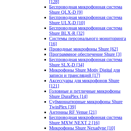
[128]
Беспроводная микрофонная система
Shure QLX-D
[9]
Беспроводная микрофонная система
Shure ULX-D
[10]
Беспроводная микрофонная система
Shure BLX-R
[32]
Системы персонального мониторинга
[16]
Проводные микрофоны Shure
[62]
Программное обеспечение Shure
[3]
Беспроводная микрофонная система
Shure SLX-D
[34]
Микрофоны Shure Motiv Digital для
записи и трансляций
[17]
Аксессуары для микрофонов Shure
[121]
Головные и петличные микрофоны
Shure DuraPlex
[14]
Субминиатюрные микрофоны Shure
TwinPlex
[39]
Антенны RF Venue
[21]
Беспроводная микрофонная система
Shure MXW NEXT 2
[16]
Микрофоны Shure Nexadyne
[10]