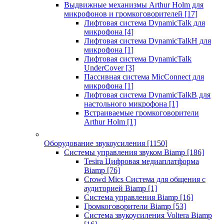
Выдвижные механизмы Arthur Holm для
микрофонов и громкоговорителей
[17]
Лифтовая система DynamicTalk для
микрофона
[4]
Лифтовая система DynamicTalkH для
микрофона
[1]
Лифтовая система DynamicTalk
UnderCover
[3]
Пассивная система MicConnect для
микрофона
[1]
Лифтовая система DynamicTalkB для
настольного микрофона
[1]
Встраиваемые громкоговорители
Arthur Holm
[1]
Оборудование звукоусиления
[1150]
Системы управления звуком Biamp
[186]
Tesira Цифровая медиаплатформа
Biamp
[76]
Crowd Mics Система для общения с
аудиторией Biamp
[1]
Система управления Biamp
[16]
Громкоговорители Biamp
[53]
Система звукоусиления Voltera Biamp