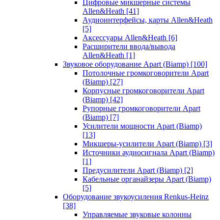
Цифровые микшерные системы
Allen&Heath
[41]
Аудиоинтерфейсы, карты Allen&Heath
[5]
Аксессуары Allen&Heath
[6]
Расширители ввода/вывода
Allen&Heath
[1]
Звуковое оборудование Apart (Biamp)
[100]
Потолочные громкоговорители Apart
(Biamp)
[27]
Корпусные громкоговорители Apart
(Biamp)
[42]
Рупорные громкоговорители Apart
(Biamp)
[7]
Усилители мощности Apart (Biamp)
[13]
Микшеры-усилители Apart (Biamp)
[3]
Источники аудиосигнала Apart (Biamp)
[1]
Предусилители Apart (Biamp)
[2]
Кабельные органайзеры Apart (Biamp)
[5]
Оборудование звукоусиления Renkus-Heinz
[38]
Управляемые звуковые колонны