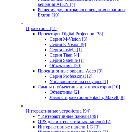
вещания ATEN
[4]
Решения для потокового вещания и записи
Extron
[10]
Проекторы
[51]
Проекторы Digital Projection
[38]
Серия M-Vision
[3]
Серия E-Vision
[9]
Серия Insight
[1]
Серия Titan
[4]
Серия Satellite
[1]
Объективы
[20]
Проекционные экраны Adeo
[3]
Серия Professional
[2]
Управление и аксессуары
[1]
Лампы и объективы для проекторов
[10]
Объективы
[2]
Лампы проекторов Hitachi, Maxell
[8]
Интерактивные устройства
[94]
* Интерактивные панели
[49]
OPS для интерактивных панелей
[2]
Интерактивные панели LG
[3]