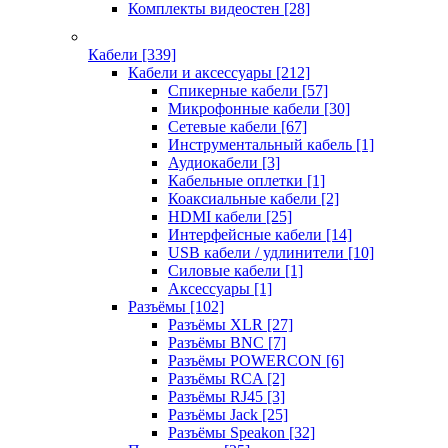
Комплекты видеостен
[28]
Кабели
[339]
Кабели и аксессуары
[212]
Спикерные кабели
[57]
Микрофонные кабели
[30]
Сетевые кабели
[67]
Инструментальный кабель
[1]
Аудиокабели
[3]
Кабельные оплетки
[1]
Коаксиальные кабели
[2]
HDMI кабели
[25]
Интерфейсные кабели
[14]
USB кабели / удлинители
[10]
Силовые кабели
[1]
Аксессуары
[1]
Разъёмы
[102]
Разъёмы XLR
[27]
Разъёмы BNC
[7]
Разъёмы POWERCON
[6]
Разъёмы RCA
[2]
Разъёмы RJ45
[3]
Разъёмы Jack
[25]
Разъёмы Speakon
[32]