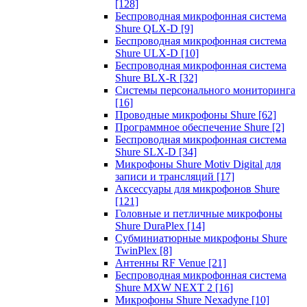
[128]
Беспроводная микрофонная система
Shure QLX-D
[9]
Беспроводная микрофонная система
Shure ULX-D
[10]
Беспроводная микрофонная система
Shure BLX-R
[32]
Системы персонального мониторинга
[16]
Проводные микрофоны Shure
[62]
Программное обеспечение Shure
[2]
Беспроводная микрофонная система
Shure SLX-D
[34]
Микрофоны Shure Motiv Digital для
записи и трансляций
[17]
Аксессуары для микрофонов Shure
[121]
Головные и петличные микрофоны
Shure DuraPlex
[14]
Субминиатюрные микрофоны Shure
TwinPlex
[8]
Антенны RF Venue
[21]
Беспроводная микрофонная система
Shure MXW NEXT 2
[16]
Микрофоны Shure Nexadyne
[10]