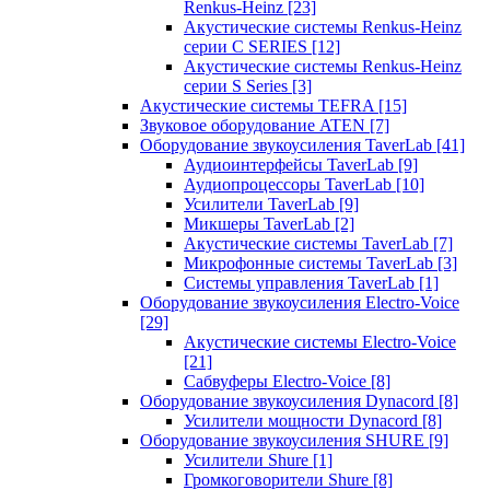
Renkus-Heinz
[23]
Акустические системы Renkus-Heinz
серии C SERIES
[12]
Акустические системы Renkus-Heinz
серии S Series
[3]
Акустические системы TEFRA
[15]
Звуковое оборудование ATEN
[7]
Оборудование звукоусиления TaverLab
[41]
Аудиоинтерфейсы TaverLab
[9]
Аудиопроцессоры TaverLab
[10]
Усилители TaverLab
[9]
Микшеры TaverLab
[2]
Акустические системы TaverLab
[7]
Микрофонные системы TaverLab
[3]
Системы управления TaverLab
[1]
Оборудование звукоусиления Electro-Voice
[29]
Акустические системы Electro-Voice
[21]
Сабвуферы Electro-Voice
[8]
Оборудование звукоусиления Dynacord
[8]
Усилители мощности Dynacord
[8]
Оборудование звукоусиления SHURE
[9]
Усилители Shure
[1]
Громкоговорители Shure
[8]