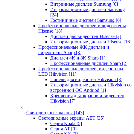
Витринные дисплеи Sumsung
[6]
Информационные дисплеи Samsung
[24]
Гостиничные дисплеи Samsung
[6]
Профессиональные дисплеи и видеостены
Hisense
[18]
Дисплеи для видеостен Hisense
[2]
Информационные дисплеи Hisense
[16]
Профессиональные ЖК дисплеи и
видеостены Sharp
[3]
Дисплеи 4K и 8K Sharp
[1]
Профессиональные дисплеи Sharp
[2]
Профессиональные дисплеи, видеостены,
LED Hikvision
[11]
Панели для видеостен Hikvision
[3]
Информационные дисплеи Hikvision со
встроенной ОС Andriod
[1]
Крепления для экранов и видеостен
Hikvision
[7]
Светодиодные экраны
[143]
Светодиодные экраны AET
[35]
Cерия Koala
[5]
Серия AT
[9]