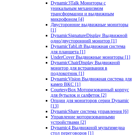
Dynamic3Talk Мониторы с
уникальным механизмом
трансформации и выдвижным
микрофоном
[4]
Двусторонние выдвижные мониторы
[1]
DynamicSignatureDisplay Выдвижной
одно/двусторонний монитор
[1]
DynamicTabLift Выдвижная система
для планшета
[1]
UnderCover Выдвижные мониторы
[1]
DynamicChairDisplay Выдвижной
монитор для встраивания в
подлокотник
[1]
DynamicVision Выдвижная система для
камер ВКС
[1]
CourtesyBox Моторизованный корпус
для бутылок и салфеток
[2]
Опции для мониторов серии Dynamic
[13]
DynamicShare система управления
[6]
Управление моторизованными
устройствами
[2]
Dynamic4 Выдвижной мультимедиа
стол переговоров
[1]