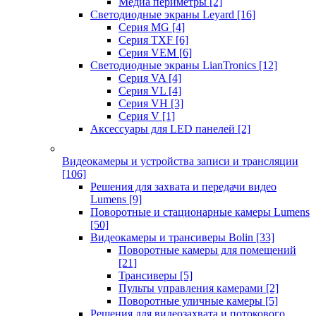
Медиа периметры
[2]
Светодиодные экраны Leyard
[16]
Серия MG
[4]
Серия TXF
[6]
Серия VEM
[6]
Светодиодные экраны LianTronics
[12]
Серия VA
[4]
Серия VL
[4]
Серия VH
[3]
Серия V
[1]
Аксессуары для LED панелей
[2]
Видеокамеры и устройства записи и трансляции
[106]
Решения для захвата и передачи видео
Lumens
[9]
Поворотные и стационарные камеры Lumens
[50]
Видеокамеры и трансиверы Bolin
[33]
Поворотные камеры для помещений
[21]
Трансиверы
[5]
Пульты управления камерами
[2]
Поворотные уличные камеры
[5]
Решения для видеозахвата и потокового