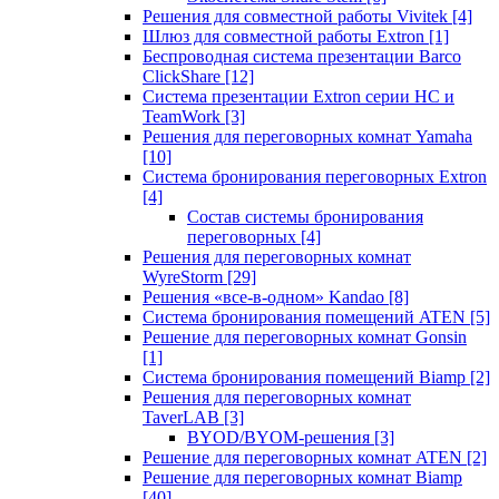
Решения для совместной работы Vivitek
[4]
Шлюз для совместной работы Extron
[1]
Беспроводная система презентации Barco
ClickShare
[12]
Система презентации Extron серии HC и
TeamWork
[3]
Решения для переговорных комнат Yamaha
[10]
Система бронирования переговорных Extron
[4]
Состав системы бронирования
переговорных
[4]
Решения для переговорных комнат
WyreStorm
[29]
Решения «все-в-одном» Kandao
[8]
Система бронирования помещений ATEN
[5]
Решение для переговорных комнат Gonsin
[1]
Система бронирования помещений Biamp
[2]
Решения для переговорных комнат
TaverLAB
[3]
BYOD/BYOM-решения
[3]
Решение для переговорных комнат ATEN
[2]
Решение для переговорных комнат Biamp
[40]