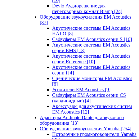
[16]
Devio Аудиорешение для
переговорных комнат Biamp
[24]
Оборудование звукоусиления EM Acoustics
[87]
Акустические системы EM Acoustics
HALO
[8]
Сабвуферы EM Acoustics серии S
[16]
Акустические системы EM Acoustics
серии EMS
[18]
Акустические системы EM Acoustics
серии Reference
[10]
Акустические системы EM Acoustics
серии i
[4]
Сценические мониторы EM Acoustics
[6]
Усилители EM Acoustics
[9]
Сабвуферы EM Acoustics серии CS
(кардиоидные)
[4]
Аксессуары для акустических систем
EM Acoustics
[12]
Адаптеры Audinate Dante для звукового
оборудования
[13]
Оборудование звукоусиления Yamaha
[254]
Потолочные громкоговорители Yamaha