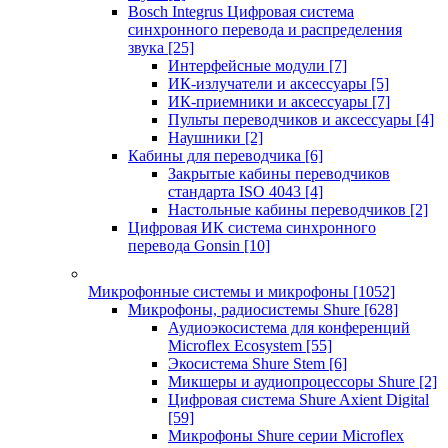
Bosch Integrus Цифровая система
синхронного перевода и распределения
звука
[25]
Интерфейсные модули
[7]
ИК-излучатели и аксессуары
[5]
ИК-приемники и аксессуары
[7]
Пульты переводчиков и аксессуары
[4]
Наушники
[2]
Кабины для переводчика
[6]
Закрытые кабины переводчиков
стандарта ISO 4043
[4]
Настольные кабины переводчиков
[2]
Цифровая ИК система синхронного
перевода Gonsin
[10]
Микрофонные системы и микрофоны
[1052]
Микрофоны, радиосистемы Shure
[628]
Аудиоэкосистема для конференций
Microflex Ecosystem
[55]
Экосистема Shure Stem
[6]
Микшеры и аудиопроцессоры Shure
[2]
Цифровая система Shure Axient Digital
[59]
Микрофоны Shure серии Microflex