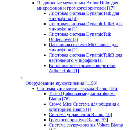
Выдвижные механизмы Arthur Holm для
микрофонов и громкоговорителей
[17]
Лифтовая система DynamicTalk для
микрофона
[4]
Лифтовая система DynamicTalkH для
микрофона
[1]
Лифтовая система DynamicTalk
UnderCover
[3]
Пассивная система MicConnect для
микрофона
[1]
Лифтовая система DynamicTalkB для
настольного микрофона
[1]
Встраиваемые громкоговорители
Arthur Holm
[1]
Оборудование звукоусиления
[1150]
Системы управления звуком Biamp
[186]
Tesira Цифровая медиаплатформа
Biamp
[76]
Crowd Mics Система для общения с
аудиторией Biamp
[1]
Система управления Biamp
[16]
Громкоговорители Biamp
[53]
Система звукоусиления Voltera Biamp