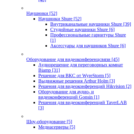
Наушники
[52]
Наушники Shure
[52]
Внутриканальные наушники Shure
[39]
Студийные наушники Shure
[6]
Профессиональные гарнитуры Shure
[1]
Аксессуары для наушников Shure
[6]
Оборудование для видеоконференцсвязи
[45]
Аудиорешение для переговорных комнат
Biamp
[31]
Решение для ВКС от WyreStorm
[5]
Выдвижные решения Arthur Holm
[3]
Решения для видеоконференций Hikvision
[2]
Оборудование для аудио- и
видеоконференций Gonsin
[1]
Решения для видеоконференций TaverLAB
[3]
Шоу-оборудование
[5]
Медиасерверы
[5]