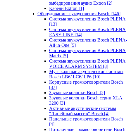
эмбедирования аудио Extron
[2]
Кабели Extron
[1]
Оборудование звукоусиления Bosch
[146]
Система звукоусиления Bosch PLENA
[13]
Система звукоусиления Bosch PLENA
EASY LINE
[14]
Система звукоусиления Bosch PLENA-
All-in-One
[5]
Система звукоусиления Bosch PLENA
Matrix
[5]
Система звукоусиления Bosch PLENA
VOICE ALARM SYSTEM
[8]
Музыкальные акустические системы
Bosch LB6/ LC6/ LP6
[10]
Корпусные громкоговорители Bosch
[37]
Звуковые колонки Bosch
[2]
Звуковые колонки Bosch серии XLA
3200
[3]
Активные акустические системы
"Линейный массив" Bosch
[4]
Панельные громкоговорители Bosch
[4]
Потолочные громкоговорители Bosch