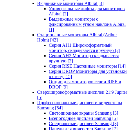
Выдвижные мониторы Albiral
[3]
Универсальные лифты для мониторов
Albiral
[2]
Выдвижные мониторы с
фиксированным углом наклона Albiral
[1]
Стационарные мониторы Albiral (Arthur
Holm)
[42]
Серия AH1 Широкоформатный
монитор, складывается вручную
[2]
Серия AH2 Монитор складывается
вручную
[2]
Серия RISE Настенные мониторы
[14]
Серия DROP Мониторы для установки
в стену
[15]
Опции для мониторов серии RISE и
DROP
[9]
Сверхширокоформатные дисплеи 21:9 Jupiter
[5]
Профессиональные дисплеи и видеостены
Samsung
[54]
Светодиодные экраны Samsung
[3]
Всепогодные дисплеи Samsung
[5]
Специальные дисплеи Samsung
[3]
Панели для видеостен Samsung
[7]