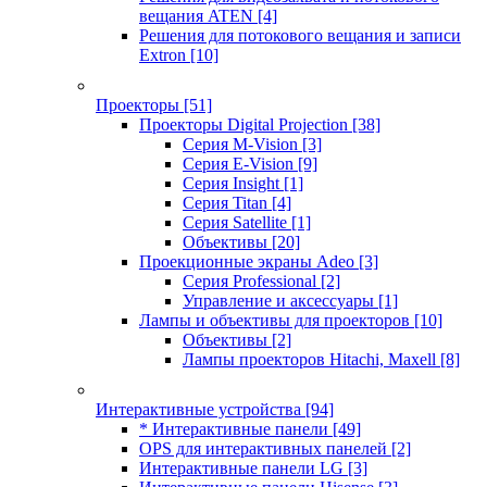
вещания ATEN
[4]
Решения для потокового вещания и записи
Extron
[10]
Проекторы
[51]
Проекторы Digital Projection
[38]
Серия M-Vision
[3]
Серия E-Vision
[9]
Серия Insight
[1]
Серия Titan
[4]
Серия Satellite
[1]
Объективы
[20]
Проекционные экраны Adeo
[3]
Серия Professional
[2]
Управление и аксессуары
[1]
Лампы и объективы для проекторов
[10]
Объективы
[2]
Лампы проекторов Hitachi, Maxell
[8]
Интерактивные устройства
[94]
* Интерактивные панели
[49]
OPS для интерактивных панелей
[2]
Интерактивные панели LG
[3]