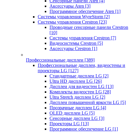
Сенсорные панели Aten
[4]
Аксессуары Aten
[3]
Программное обеспечение Aten
[1]
Системы управления WyreStorm
[2]
Системы управления Crestron
[23]
Проводные сенсорные панели Crestron
[10]
Системы управления Crestron
[7]
Видеосистемы Crestron
[5]
Аксессуары Crestron
[1]
Профессиональные дисплеи
[389]
Профессиональные дисплеи, видеостены и
проекторы LG
[127]
Стандартные дисплеи LG
[2]
Ultra HD дисплеи LG
[26]
Дисплеи для видеостен LG
[13]
Комплекты видеостен LG
[28]
Ultra Stretch дисплеи LG
[2]
Дисплеи повышенной яркости LG
[5]
Прозрачные дисплеи LG
[4]
OLED дисплеи LG
[5]
Сенсорные дисплеи LG
[3]
Проекторы LG
[13]
Программное обеспечение LG
[1]