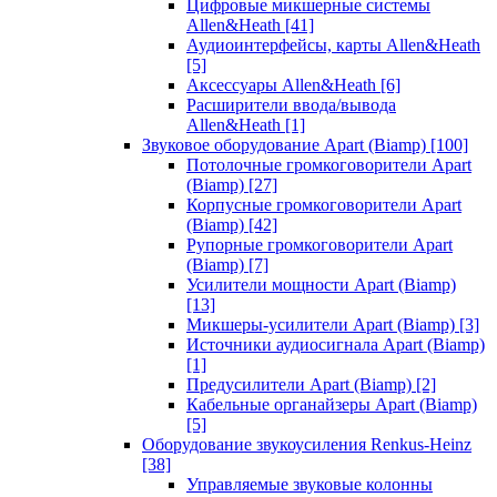
Цифровые микшерные системы
Allen&Heath
[41]
Аудиоинтерфейсы, карты Allen&Heath
[5]
Аксессуары Allen&Heath
[6]
Расширители ввода/вывода
Allen&Heath
[1]
Звуковое оборудование Apart (Biamp)
[100]
Потолочные громкоговорители Apart
(Biamp)
[27]
Корпусные громкоговорители Apart
(Biamp)
[42]
Рупорные громкоговорители Apart
(Biamp)
[7]
Усилители мощности Apart (Biamp)
[13]
Микшеры-усилители Apart (Biamp)
[3]
Источники аудиосигнала Apart (Biamp)
[1]
Предусилители Apart (Biamp)
[2]
Кабельные органайзеры Apart (Biamp)
[5]
Оборудование звукоусиления Renkus-Heinz
[38]
Управляемые звуковые колонны