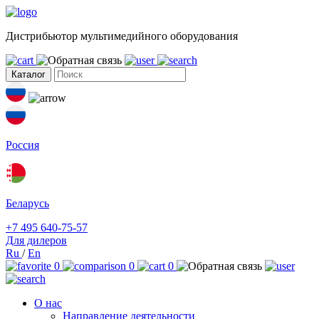
Дистрибьютор мультимедийного оборудования
Каталог
Россия
Беларусь
+7 495 640-75-57
Для дилеров
Ru
/
En
0
0
0
О нас
Направление деятельности