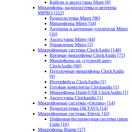
Кабели и аксессуары Shure
[6]
Микрофоны, радиосистемы и антенны
MIPRO
[212]
Радиосистемы Mipro
[96]
Микрофоны Mipro
[54]
Антенны и антенные усилители Mipro
[16]
Аксессуары Mipro
[44]
Управление Mipro
[2]
Микрофонные системы ClockAudio
[148]
Врезные микрофоны ClockAudio
[75]
Микрофоны на «гусиной шее»
ClockAudio
[60]
Потолочные микрофоны ClockAudio
[9]
Интерфейсы ClockAudio
[1]
Готовые комплекты Clockaudio
[1]
Микрофоны Dante/USB ClockAudio
[1]
Аксессуары Clockaudio
[1]
Микрофонные системы «Октава»
[14]
Радиосистемы OKTAVA
[14]
Микрофонные системы Televic
[16]
Цифровая беспроводная система связи
Unite
[16]
Микрофоны Biamp
[17]