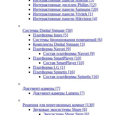
Интерактивные панели Hisense
[3]
Интерактивные дисплеи Philips
[12]
Интерактивные панели Samsung
[20]
Интерактивные панели Vivitek
[1]
Интерактивные панели Hikvision
[4]
Системы Digital Signage
[50]
Платформа Innes
[5]
Системы бронирования помещений
[6]
Комплекты Digital Signage
[3]
Платформа Navori
[9]
Состав платформы Navori
[9]
Платформа SmartPlayer
[10]
Состав SmartPlayer
[10]
Платформа LG
[1]
Платформа Spinetix
[16]
Состав платформы Spinetix
[16]
Документ-камеры
[7]
Документ-камеры Lumens
[7]
Решения для переговорных комнат
[130]
Звуковые экосистемы Shure
[6]
Экосистема Shure Stem
[6]