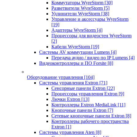
Коммутаторы WyreStorm
[30]
Разветвители WyreStorm
[5]
Удлинители WyreStorm
[38]
Управление и аксессуары WyreStorm
[19]
Адаптеры WyreStorm
[4]
Процессоры для видеостен WyreStorm
[2]
Кабели WyreStorm
[19]
Системы AV коммутации Lumens
[4]
Передача аудио / видео по IP Lumens
[4]
Видеоконтроллеры и ПО Forsite
[8]
Оборудование управления
[104]
Системы управления Extron
[71]
Сенсорные панели Extron
[22]
Процессоры управления Extron
[9]
Лючки Extron
[13]
Контроллеры Extron MediaLink
[11]
Кнопочные панели Extron
[7]
Сетевые кнопочные панели Extron
[8]
Контроллеры рабочего пространства
Extron
[1]
Системы управления Aten
[8]