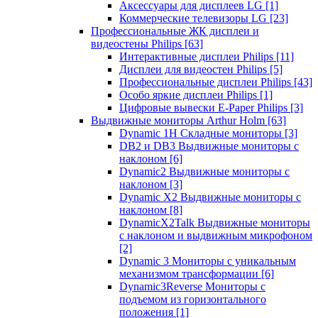
Аксессуары для дисплеев LG
[1]
Коммерческие телевизоры LG
[23]
Профессиональные ЖК дисплеи и
видеостены Philips
[63]
Интерактивные дисплеи Philips
[11]
Дисплеи для видеостен Philips
[5]
Профессиональные дисплеи Philips
[43]
Особо яркие дисплеи Philips
[1]
Цифровые вывески E-Paper Philips
[3]
Выдвижные мониторы Arthur Holm
[63]
Dynamic 1Н Складные мониторы
[3]
DB2 и DB3 Выдвижные мониторы с
наклоном
[6]
Dynamic2 Выдвижные мониторы с
наклоном
[3]
Dynamic X2 Выдвижные мониторы с
наклоном
[8]
DynamicX2Talk Выдвижные мониторы
с наклоном и выдвижным микрофоном
[2]
Dynamic 3 Мониторы с уникальным
механизмом трансформации
[6]
Dynamic3Reverse Мониторы с
подъемом из горизонтального
положения
[1]