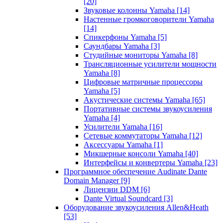
[20]
Звуковые колонны Yamaha
[14]
Настенные громкоговорители Yamaha
[14]
Спикерфоны Yamaha
[5]
Саундбары Yamaha
[3]
Студийные мониторы Yamaha
[8]
Трансляционные усилители мощности
Yamaha
[8]
Цифровые матричные процессоры
Yamaha
[5]
Акустические системы Yamaha
[65]
Портативные системы звукоусиления
Yamaha
[4]
Усилители Yamaha
[16]
Сетевые коммутаторы Yamaha
[12]
Аксессуары Yamaha
[1]
Микшерные консоли Yamaha
[40]
Интерфейсы и конвертеры Yamaha
[23]
Программное обеспечение Audinate Dante
Domain Manager
[9]
Лицензии DDM
[6]
Dante Virtual Soundcard
[3]
Оборудование звукоусиления Allen&Heath
[53]