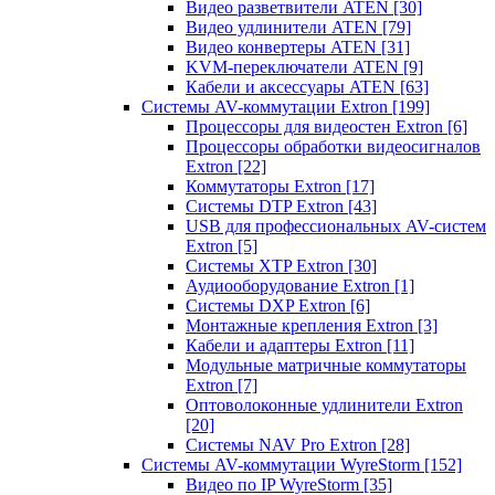
Видео разветвители ATEN
[30]
Видео удлинители ATEN
[79]
Видео конвертеры ATEN
[31]
KVM-переключатели ATEN
[9]
Кабели и аксессуары ATEN
[63]
Системы AV-коммутации Extron
[199]
Процессоры для видеостен Extron
[6]
Процессоры обработки видеосигналов
Extron
[22]
Коммутаторы Extron
[17]
Системы DTP Extron
[43]
USB для профессиональных AV-систем
Extron
[5]
Системы XTP Extron
[30]
Аудиооборудование Extron
[1]
Системы DXP Extron
[6]
Монтажные крепления Extron
[3]
Кабели и адаптеры Extron
[11]
Модульные матричные коммутаторы
Extron
[7]
Оптоволоконные удлинители Extron
[20]
Системы NAV Pro Extron
[28]
Системы AV-коммутации WyreStorm
[152]
Видео по IP WyreStorm
[35]