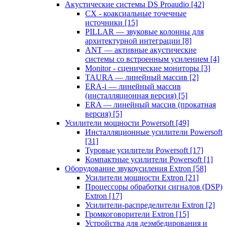
Акустические системы DS Proaudio
[42]
CX - коаксиальные точечные
источники
[15]
PILLAR — звуковые колонны для
архитектурной интеграции
[8]
ANT — активные акустические
системы со встроенным усилением
[4]
Monitor - сценические мониторы
[3]
TAURA — линейный массив
[2]
ERA-i — линейный массив
(инсталляционная версия)
[5]
ERA — линейный массив (прокатная
версия)
[5]
Усилители мощности Powersoft
[49]
Инсталляционные усилители Powersoft
[31]
Туровые усилители Powersoft
[17]
Компактные усилители Powersoft
[1]
Оборудование звукоусиления Extron
[58]
Усилители мощности Extron
[21]
Процессоры обработки сигналов (DSP)
Extron
[17]
Усилители-распределители Extron
[2]
Громкоговорители Extron
[15]
Устройства для деэмбедирования и