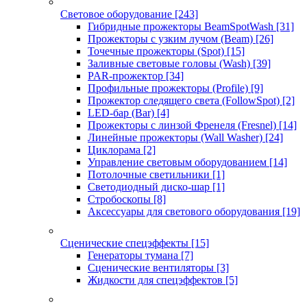
Световое оборудование
[243]
Гибридные прожекторы BeamSpotWash
[31]
Прожекторы с узким лучом (Beam)
[26]
Точечные прожекторы (Spot)
[15]
Заливные световые головы (Wash)
[39]
PAR-прожектор
[34]
Профильные прожекторы (Profile)
[9]
Прожектор следящего света (FollowSpot)
[2]
LED-бар (Bar)
[4]
Прожекторы с линзой Френеля (Fresnel)
[14]
Линейные прожекторы (Wall Washer)
[24]
Циклорама
[2]
Управление световым оборудованием
[14]
Потолочные светильники
[1]
Светодиодный диско-шар
[1]
Стробоскопы
[8]
Аксессуары для светового оборудования
[19]
Сценические спецэффекты
[15]
Генераторы тумана
[7]
Сценические вентиляторы
[3]
Жидкости для спецэффектов
[5]