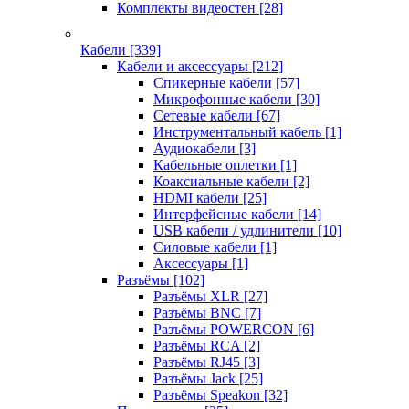
Комплекты видеостен
[28]
Кабели
[339]
Кабели и аксессуары
[212]
Спикерные кабели
[57]
Микрофонные кабели
[30]
Сетевые кабели
[67]
Инструментальный кабель
[1]
Аудиокабели
[3]
Кабельные оплетки
[1]
Коаксиальные кабели
[2]
HDMI кабели
[25]
Интерфейсные кабели
[14]
USB кабели / удлинители
[10]
Силовые кабели
[1]
Аксессуары
[1]
Разъёмы
[102]
Разъёмы XLR
[27]
Разъёмы BNC
[7]
Разъёмы POWERCON
[6]
Разъёмы RCA
[2]
Разъёмы RJ45
[3]
Разъёмы Jack
[25]
Разъёмы Speakon
[32]