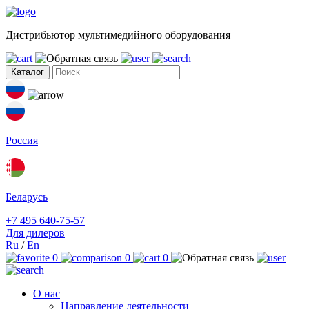
Дистрибьютор мультимедийного оборудования
Каталог
Россия
Беларусь
+7 495 640-75-57
Для дилеров
Ru
/
En
0
0
0
О нас
Направление деятельности