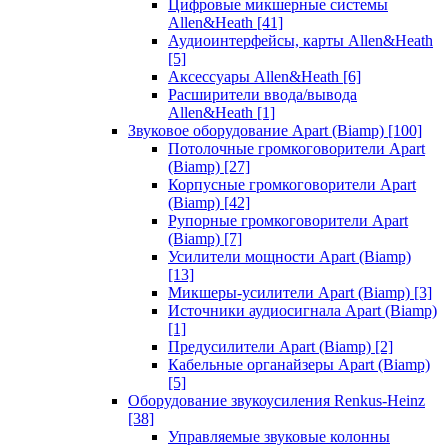
Цифровые микшерные системы
Allen&Heath
[41]
Аудиоинтерфейсы, карты Allen&Heath
[5]
Аксессуары Allen&Heath
[6]
Расширители ввода/вывода
Allen&Heath
[1]
Звуковое оборудование Apart (Biamp)
[100]
Потолочные громкоговорители Apart
(Biamp)
[27]
Корпусные громкоговорители Apart
(Biamp)
[42]
Рупорные громкоговорители Apart
(Biamp)
[7]
Усилители мощности Apart (Biamp)
[13]
Микшеры-усилители Apart (Biamp)
[3]
Источники аудиосигнала Apart (Biamp)
[1]
Предусилители Apart (Biamp)
[2]
Кабельные органайзеры Apart (Biamp)
[5]
Оборудование звукоусиления Renkus-Heinz
[38]
Управляемые звуковые колонны