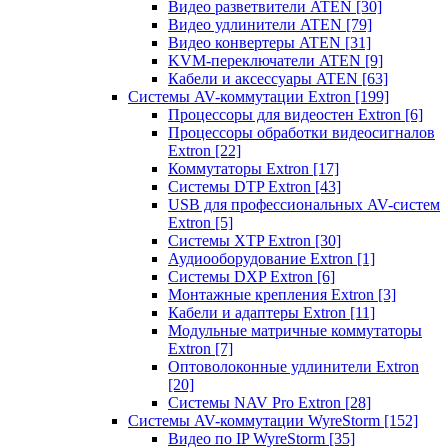
Видео разветвители ATEN
[30]
Видео удлинители ATEN
[79]
Видео конвертеры ATEN
[31]
KVM-переключатели ATEN
[9]
Кабели и аксессуары ATEN
[63]
Системы AV-коммутации Extron
[199]
Процессоры для видеостен Extron
[6]
Процессоры обработки видеосигналов
Extron
[22]
Коммутаторы Extron
[17]
Системы DTP Extron
[43]
USB для профессиональных AV-систем
Extron
[5]
Системы XTP Extron
[30]
Аудиооборудование Extron
[1]
Системы DXP Extron
[6]
Монтажные крепления Extron
[3]
Кабели и адаптеры Extron
[11]
Модульные матричные коммутаторы
Extron
[7]
Оптоволоконные удлинители Extron
[20]
Системы NAV Pro Extron
[28]
Системы AV-коммутации WyreStorm
[152]
Видео по IP WyreStorm
[35]