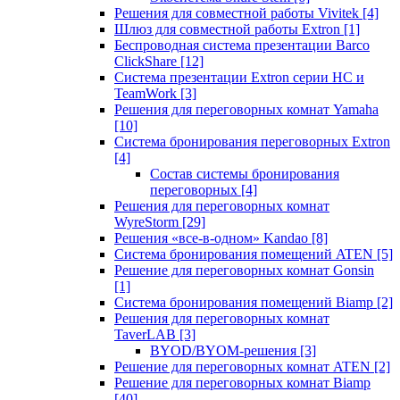
Решения для совместной работы Vivitek
[4]
Шлюз для совместной работы Extron
[1]
Беспроводная система презентации Barco
ClickShare
[12]
Система презентации Extron серии HC и
TeamWork
[3]
Решения для переговорных комнат Yamaha
[10]
Система бронирования переговорных Extron
[4]
Состав системы бронирования
переговорных
[4]
Решения для переговорных комнат
WyreStorm
[29]
Решения «все-в-одном» Kandao
[8]
Система бронирования помещений ATEN
[5]
Решение для переговорных комнат Gonsin
[1]
Система бронирования помещений Biamp
[2]
Решения для переговорных комнат
TaverLAB
[3]
BYOD/BYOM-решения
[3]
Решение для переговорных комнат ATEN
[2]
Решение для переговорных комнат Biamp
[40]