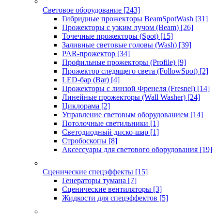
Световое оборудование
[243]
Гибридные прожекторы BeamSpotWash
[31]
Прожекторы с узким лучом (Beam)
[26]
Точечные прожекторы (Spot)
[15]
Заливные световые головы (Wash)
[39]
PAR-прожектор
[34]
Профильные прожекторы (Profile)
[9]
Прожектор следящего света (FollowSpot)
[2]
LED-бар (Bar)
[4]
Прожекторы с линзой Френеля (Fresnel)
[14]
Линейные прожекторы (Wall Washer)
[24]
Циклорама
[2]
Управление световым оборудованием
[14]
Потолочные светильники
[1]
Светодиодный диско-шар
[1]
Стробоскопы
[8]
Аксессуары для светового оборудования
[19]
Сценические спецэффекты
[15]
Генераторы тумана
[7]
Сценические вентиляторы
[3]
Жидкости для спецэффектов
[5]