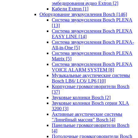
эмбедирования аудио Extron
[2]
Кабели Extron
[1]
Оборудование звукоусиления Bosch
[146]
Система звукоусиления Bosch PLENA
[13]
Система звукоусиления Bosch PLENA
EASY LINE
[14]
Система звукоусиления Bosch PLENA-
All-in-One
[5]
Система звукоусиления Bosch PLENA
Matrix
[5]
Система звукоусиления Bosch PLENA
VOICE ALARM SYSTEM
[8]
Музыкальные акустические системы
Bosch LB6/ LC6/ LP6
[10]
Корпусные громкоговорители Bosch
[37]
Звуковые колонки Bosch
[2]
Звуковые колонки Bosch серии XLA
3200
[3]
Активные акустические системы
"Линейный массив" Bosch
[4]
Панельные громкоговорители Bosch
[4]
Потолочные громкоговорители Bosch