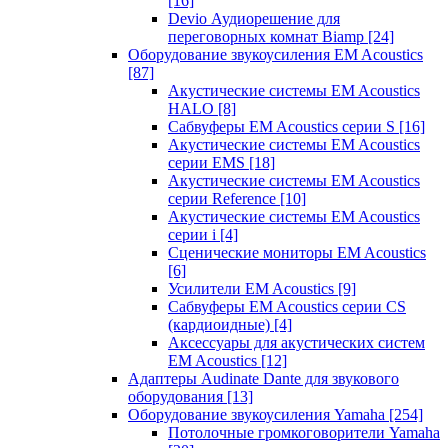
[16]
Devio Аудиорешение для
переговорных комнат Biamp
[24]
Оборудование звукоусиления EM Acoustics
[87]
Акустические системы EM Acoustics
HALO
[8]
Сабвуферы EM Acoustics серии S
[16]
Акустические системы EM Acoustics
серии EMS
[18]
Акустические системы EM Acoustics
серии Reference
[10]
Акустические системы EM Acoustics
серии i
[4]
Сценические мониторы EM Acoustics
[6]
Усилители EM Acoustics
[9]
Сабвуферы EM Acoustics серии CS
(кардиоидные)
[4]
Аксессуары для акустических систем
EM Acoustics
[12]
Адаптеры Audinate Dante для звукового
оборудования
[13]
Оборудование звукоусиления Yamaha
[254]
Потолочные громкоговорители Yamaha