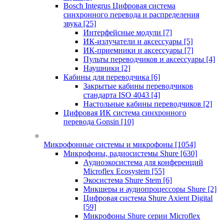
Bosch Integrus Цифровая система
синхронного перевода и распределения
звука
[25]
Интерфейсные модули
[7]
ИК-излучатели и аксессуары
[5]
ИК-приемники и аксессуары
[7]
Пульты переводчиков и аксессуары
[4]
Наушники
[2]
Кабины для переводчика
[6]
Закрытые кабины переводчиков
стандарта ISO 4043
[4]
Настольные кабины переводчиков
[2]
Цифровая ИК система синхронного
перевода Gonsin
[10]
Микрофонные системы и микрофоны
[1054]
Микрофоны, радиосистемы Shure
[630]
Аудиоэкосистема для конференций
Microflex Ecosystem
[55]
Экосистема Shure Stem
[6]
Микшеры и аудиопроцессоры Shure
[2]
Цифровая система Shure Axient Digital
[59]
Микрофоны Shure серии Microflex