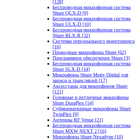
[128]
Беспроводная микрофонная система
Shure QLX-D
[9]
Беспроводная микрофонная система
Shure ULX-D
[10]
Беспроводная микрофонная система
Shure BLX-R
[32]
Системы персонального мониторинга
[16]
Проводные микрофоны Shure
[62]
Программное обеспечение Shure
[3]
Беспроводная микрофонная система
Shure SLX-D
[34]
Микрофоны Shure Motiv Digital для
записи и трансляций
[17]
Аксессуары для микрофонов Shure
[121]
Головные и петличные микрофоны
Shure DuraPlex
[14]
Субминиатюрные микрофоны Shure
TwinPlex
[9]
Антенны RF Venue
[21]
Беспроводная микрофонная система
Shure MXW NEXT 2
[16]
Микрофоны Shure Nexadyne
[10]