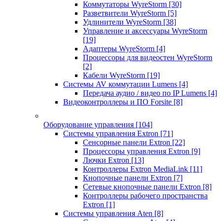
Коммутаторы WyreStorm
[30]
Разветвители WyreStorm
[5]
Удлинители WyreStorm
[38]
Управление и аксессуары WyreStorm
[19]
Адаптеры WyreStorm
[4]
Процессоры для видеостен WyreStorm
[2]
Кабели WyreStorm
[19]
Системы AV коммутации Lumens
[4]
Передача аудио / видео по IP Lumens
[4]
Видеоконтроллеры и ПО Forsite
[8]
Оборудование управления
[104]
Системы управления Extron
[71]
Сенсорные панели Extron
[22]
Процессоры управления Extron
[9]
Лючки Extron
[13]
Контроллеры Extron MediaLink
[11]
Кнопочные панели Extron
[7]
Сетевые кнопочные панели Extron
[8]
Контроллеры рабочего пространства
Extron
[1]
Системы управления Aten
[8]