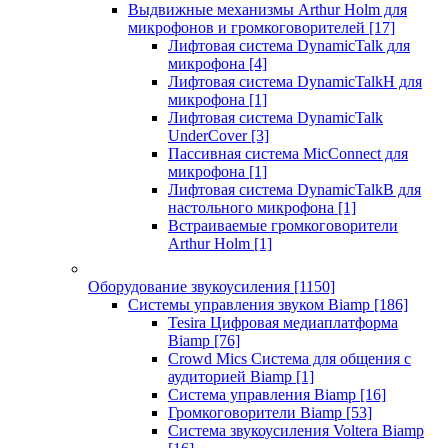
Выдвижные механизмы Arthur Holm для
микрофонов и громкоговорителей
[17]
Лифтовая система DynamicTalk для
микрофона
[4]
Лифтовая система DynamicTalkH для
микрофона
[1]
Лифтовая система DynamicTalk
UnderCover
[3]
Пассивная система MicConnect для
микрофона
[1]
Лифтовая система DynamicTalkB для
настольного микрофона
[1]
Встраиваемые громкоговорители
Arthur Holm
[1]
Оборудование звукоусиления
[1150]
Системы управления звуком Biamp
[186]
Tesira Цифровая медиаплатформа
Biamp
[76]
Crowd Mics Система для общения с
аудиторией Biamp
[1]
Система управления Biamp
[16]
Громкоговорители Biamp
[53]
Система звукоусиления Voltera Biamp