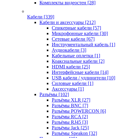
Комплекты видеостен
[28]
Кабели
[339]
Кабели и аксессуары
[212]
Спикерные кабели
[57]
Микрофонные кабели
[30]
Сетевые кабели
[67]
Инструментальный кабель
[1]
Аудиокабели
[3]
Кабельные оплетки
[1]
Коаксиальные кабели
[2]
HDMI кабели
[25]
Интерфейсные кабели
[14]
USB кабели / удлинители
[10]
Силовые кабели
[1]
Аксессуары
[1]
Разъёмы
[102]
Разъёмы XLR
[27]
Разъёмы BNC
[7]
Разъёмы POWERCON
[6]
Разъёмы RCA
[2]
Разъёмы RJ45
[3]
Разъёмы Jack
[25]
Разъёмы Speakon
[32]