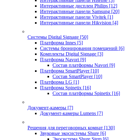
Интерактивные панели Hisense
[3]
Интерактивные дисплеи Philips
[12]
Интерактивные панели Samsung
[20]
Интерактивные панели Vivitek
[1]
Интерактивные панели Hikvision
[4]
Системы Digital Signage
[50]
Платформа Innes
[5]
Системы бронирования помещений
[6]
Комплекты Digital Signage
[3]
Платформа Navori
[9]
Состав платформы Navori
[9]
Платформа SmartPlayer
[10]
Состав SmartPlayer
[10]
Платформа LG
[1]
Платформа Spinetix
[16]
Состав платформы Spinetix
[16]
Документ-камеры
[7]
Документ-камеры Lumens
[7]
Решения для переговорных комнат
[130]
Звуковые экосистемы Shure
[6]
Экосистема Shure Stem
[6]