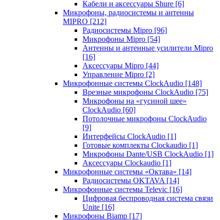
Кабели и аксессуары Shure
[6]
Микрофоны, радиосистемы и антенны
MIPRO
[212]
Радиосистемы Mipro
[96]
Микрофоны Mipro
[54]
Антенны и антенные усилители Mipro
[16]
Аксессуары Mipro
[44]
Управление Mipro
[2]
Микрофонные системы ClockAudio
[148]
Врезные микрофоны ClockAudio
[75]
Микрофоны на «гусиной шее»
ClockAudio
[60]
Потолочные микрофоны ClockAudio
[9]
Интерфейсы ClockAudio
[1]
Готовые комплекты Clockaudio
[1]
Микрофоны Dante/USB ClockAudio
[1]
Аксессуары Clockaudio
[1]
Микрофонные системы «Октава»
[14]
Радиосистемы OKTAVA
[14]
Микрофонные системы Televic
[16]
Цифровая беспроводная система связи
Unite
[16]
Микрофоны Biamp
[17]