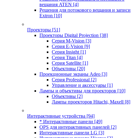
вещания ATEN
[4]
Решения для потокового вещания и записи
Extron
[10]
Проекторы
[51]
Проекторы Digital Projection
[38]
Серия M-Vision
[3]
Серия E-Vision
[9]
Серия Insight
[1]
Серия Titan
[4]
Серия Satellite
[1]
Объективы
[20]
Проекционные экраны Adeo
[3]
Серия Professional
[2]
Управление и аксессуары
[1]
Лампы и объективы для проекторов
[10]
Объективы
[2]
Лампы проекторов Hitachi, Maxell
[8]
Интерактивные устройства
[94]
* Интерактивные панели
[49]
OPS для интерактивных панелей
[2]
Интерактивные панели LG
[3]