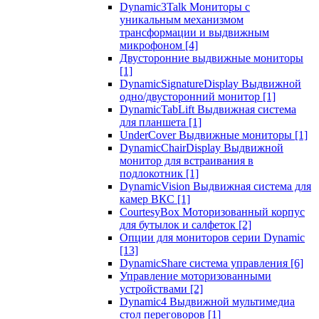
Dynamic3Talk Мониторы с
уникальным механизмом
трансформации и выдвижным
микрофоном
[4]
Двусторонние выдвижные мониторы
[1]
DynamicSignatureDisplay Выдвижной
одно/двусторонний монитор
[1]
DynamicTabLift Выдвижная система
для планшета
[1]
UnderCover Выдвижные мониторы
[1]
DynamicChairDisplay Выдвижной
монитор для встраивания в
подлокотник
[1]
DynamicVision Выдвижная система для
камер ВКС
[1]
CourtesyBox Моторизованный корпус
для бутылок и салфеток
[2]
Опции для мониторов серии Dynamic
[13]
DynamicShare система управления
[6]
Управление моторизованными
устройствами
[2]
Dynamic4 Выдвижной мультимедиа
стол переговоров
[1]