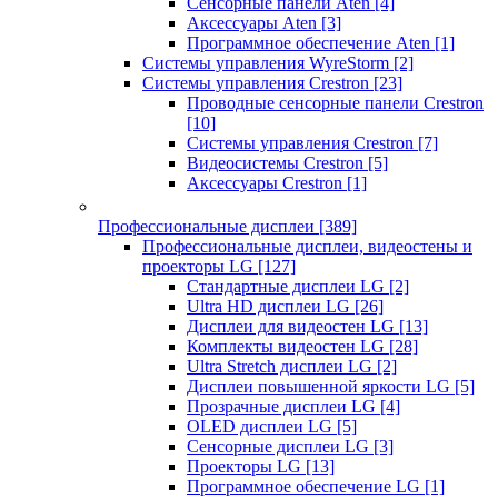
Сенсорные панели Aten
[4]
Аксессуары Aten
[3]
Программное обеспечение Aten
[1]
Системы управления WyreStorm
[2]
Системы управления Crestron
[23]
Проводные сенсорные панели Crestron
[10]
Системы управления Crestron
[7]
Видеосистемы Crestron
[5]
Аксессуары Crestron
[1]
Профессиональные дисплеи
[389]
Профессиональные дисплеи, видеостены и
проекторы LG
[127]
Стандартные дисплеи LG
[2]
Ultra HD дисплеи LG
[26]
Дисплеи для видеостен LG
[13]
Комплекты видеостен LG
[28]
Ultra Stretch дисплеи LG
[2]
Дисплеи повышенной яркости LG
[5]
Прозрачные дисплеи LG
[4]
OLED дисплеи LG
[5]
Сенсорные дисплеи LG
[3]
Проекторы LG
[13]
Программное обеспечение LG
[1]