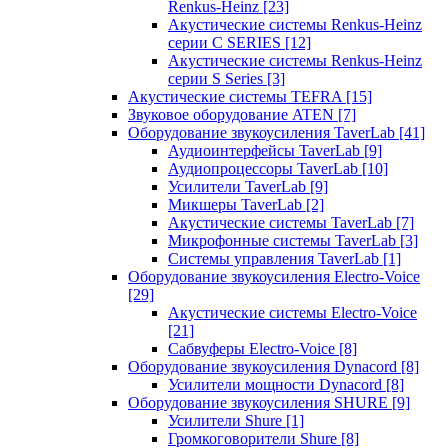
Renkus-Heinz
[23]
Акустические системы Renkus-Heinz
серии C SERIES
[12]
Акустические системы Renkus-Heinz
серии S Series
[3]
Акустические системы TEFRA
[15]
Звуковое оборудование ATEN
[7]
Оборудование звукоусиления TaverLab
[41]
Аудиоинтерфейсы TaverLab
[9]
Аудиопроцессоры TaverLab
[10]
Усилители TaverLab
[9]
Микшеры TaverLab
[2]
Акустические системы TaverLab
[7]
Микрофонные системы TaverLab
[3]
Системы управления TaverLab
[1]
Оборудование звукоусиления Electro-Voice
[29]
Акустические системы Electro-Voice
[21]
Сабвуферы Electro-Voice
[8]
Оборудование звукоусиления Dynacord
[8]
Усилители мощности Dynacord
[8]
Оборудование звукоусиления SHURE
[9]
Усилители Shure
[1]
Громкоговорители Shure
[8]