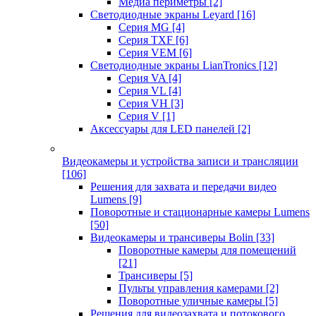
Медиа периметры
[2]
Светодиодные экраны Leyard
[16]
Серия MG
[4]
Серия TXF
[6]
Серия VEM
[6]
Светодиодные экраны LianTronics
[12]
Серия VA
[4]
Серия VL
[4]
Серия VH
[3]
Серия V
[1]
Аксессуары для LED панелей
[2]
Видеокамеры и устройства записи и трансляции
[106]
Решения для захвата и передачи видео
Lumens
[9]
Поворотные и стационарные камеры Lumens
[50]
Видеокамеры и трансиверы Bolin
[33]
Поворотные камеры для помещений
[21]
Трансиверы
[5]
Пульты управления камерами
[2]
Поворотные уличные камеры
[5]
Решения для видеозахвата и потокового