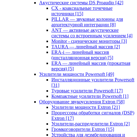
Акустические системы DS Proaudio
[42]
CX - коаксиальные точечные
источники
[15]
PILLAR — звуковые колонны для
архитектурной интеграции
[8]
ANT — активные акустические
системы со встроенным усилением
[4]
Monitor - сценические мониторы
[3]
TAURA — линейный массив
[2]
ERA-i — линейный массив
(инсталляционная версия)
[5]
ERA — линейный массив (прокатная
версия)
[5]
Усилители мощности Powersoft
[49]
Инсталляционные усилители Powersoft
[31]
Туровые усилители Powersoft
[17]
Компактные усилители Powersoft
[1]
Оборудование звукоусиления Extron
[58]
Усилители мощности Extron
[21]
Процессоры обработки сигналов (DSP)
Extron
[17]
Усилители-распределители Extron
[2]
Громкоговорители Extron
[15]
Устройства для деэмбедирования и