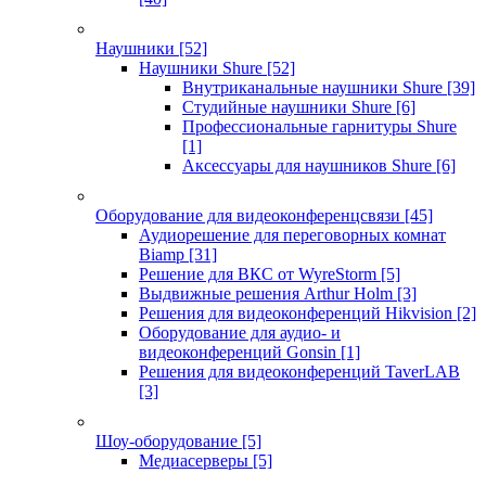
Наушники
[52]
Наушники Shure
[52]
Внутриканальные наушники Shure
[39]
Студийные наушники Shure
[6]
Профессиональные гарнитуры Shure
[1]
Аксессуары для наушников Shure
[6]
Оборудование для видеоконференцсвязи
[45]
Аудиорешение для переговорных комнат
Biamp
[31]
Решение для ВКС от WyreStorm
[5]
Выдвижные решения Arthur Holm
[3]
Решения для видеоконференций Hikvision
[2]
Оборудование для аудио- и
видеоконференций Gonsin
[1]
Решения для видеоконференций TaverLAB
[3]
Шоу-оборудование
[5]
Медиасерверы
[5]