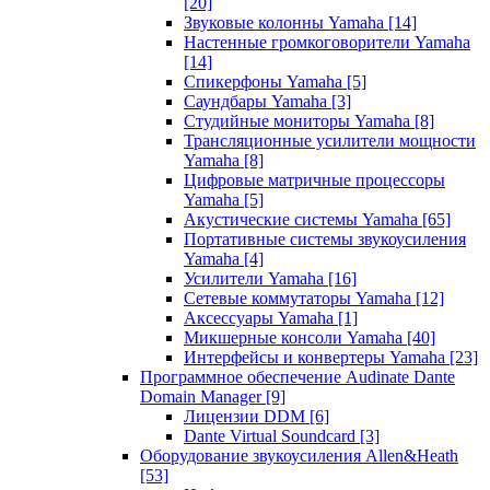
[20]
Звуковые колонны Yamaha
[14]
Настенные громкоговорители Yamaha
[14]
Спикерфоны Yamaha
[5]
Саундбары Yamaha
[3]
Студийные мониторы Yamaha
[8]
Трансляционные усилители мощности
Yamaha
[8]
Цифровые матричные процессоры
Yamaha
[5]
Акустические системы Yamaha
[65]
Портативные системы звукоусиления
Yamaha
[4]
Усилители Yamaha
[16]
Сетевые коммутаторы Yamaha
[12]
Аксессуары Yamaha
[1]
Микшерные консоли Yamaha
[40]
Интерфейсы и конвертеры Yamaha
[23]
Программное обеспечение Audinate Dante
Domain Manager
[9]
Лицензии DDM
[6]
Dante Virtual Soundcard
[3]
Оборудование звукоусиления Allen&Heath
[53]