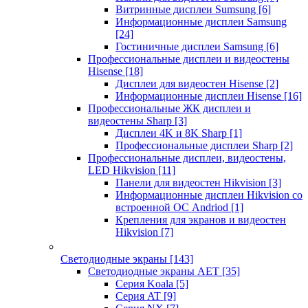
Витринные дисплеи Sumsung
[6]
Информационные дисплеи Samsung
[24]
Гостиничные дисплеи Samsung
[6]
Профессиональные дисплеи и видеостены
Hisense
[18]
Дисплеи для видеостен Hisense
[2]
Информационные дисплеи Hisense
[16]
Профессиональные ЖК дисплеи и
видеостены Sharp
[3]
Дисплеи 4K и 8K Sharp
[1]
Профессиональные дисплеи Sharp
[2]
Профессиональные дисплеи, видеостены,
LED Hikvision
[11]
Панели для видеостен Hikvision
[3]
Информационные дисплеи Hikvision со
встроенной ОС Andriod
[1]
Крепления для экранов и видеостен
Hikvision
[7]
Светодиодные экраны
[143]
Светодиодные экраны AET
[35]
Cерия Koala
[5]
Серия AT
[9]