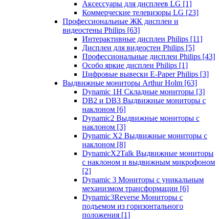
Аксессуары для дисплеев LG
[1]
Коммерческие телевизоры LG
[23]
Профессиональные ЖК дисплеи и
видеостены Philips
[63]
Интерактивные дисплеи Philips
[11]
Дисплеи для видеостен Philips
[5]
Профессиональные дисплеи Philips
[43]
Особо яркие дисплеи Philips
[1]
Цифровые вывески E-Paper Philips
[3]
Выдвижные мониторы Arthur Holm
[63]
Dynamic 1Н Складные мониторы
[3]
DB2 и DB3 Выдвижные мониторы с
наклоном
[6]
Dynamic2 Выдвижные мониторы с
наклоном
[3]
Dynamic X2 Выдвижные мониторы с
наклоном
[8]
DynamicX2Talk Выдвижные мониторы
с наклоном и выдвижным микрофоном
[2]
Dynamic 3 Мониторы с уникальным
механизмом трансформации
[6]
Dynamic3Reverse Мониторы с
подъемом из горизонтального
положения
[1]