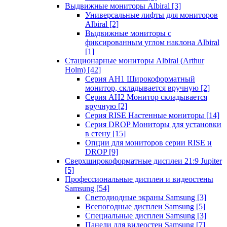
Выдвижные мониторы Albiral
[3]
Универсальные лифты для мониторов
Albiral
[2]
Выдвижные мониторы с
фиксированным углом наклона Albiral
[1]
Стационарные мониторы Albiral (Arthur
Holm)
[42]
Серия AH1 Широкоформатный
монитор, складывается вручную
[2]
Серия AH2 Монитор складывается
вручную
[2]
Серия RISE Настенные мониторы
[14]
Серия DROP Мониторы для установки
в стену
[15]
Опции для мониторов серии RISE и
DROP
[9]
Сверхширокоформатные дисплеи 21:9 Jupiter
[5]
Профессиональные дисплеи и видеостены
Samsung
[54]
Светодиодные экраны Samsung
[3]
Всепогодные дисплеи Samsung
[5]
Специальные дисплеи Samsung
[3]
Панели для видеостен Samsung
[7]