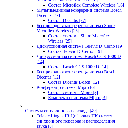
Состав Microflex Complete Wireless
[16]
Мультимедийная конференц-система Bosch
Dicentis
[77]
Состав Dicentis
[77]
Беспроводная конференц-система Shure
Microflex Wireless
[25]
Состав системы Shure Microflex
Wireless
[25]
Дискуссионная система Televic D-Cerno
[19]
Состав Televic D-Cerno
[19]
Дискуссионная система Bosch CCS 1000 D
[14]
Состав Bosch CCS 1000 D
[14]
Беспроводная конференц-система Bosch
Dicentis
[12]
Состав Dicentis Bosch
[12]
Конференц-системы Mipro
[6]
Состав системы Mipro
[3]
Комплекты системы Mipro
[3]
Системы синхронного перевода
[49]
Televic Lingua IR Цифровая ИК система
синхронного перевода и распределения
звука
[8]