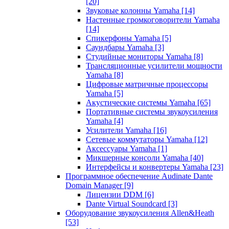
[20]
Звуковые колонны Yamaha
[14]
Настенные громкоговорители Yamaha
[14]
Спикерфоны Yamaha
[5]
Саундбары Yamaha
[3]
Студийные мониторы Yamaha
[8]
Трансляционные усилители мощности
Yamaha
[8]
Цифровые матричные процессоры
Yamaha
[5]
Акустические системы Yamaha
[65]
Портативные системы звукоусиления
Yamaha
[4]
Усилители Yamaha
[16]
Сетевые коммутаторы Yamaha
[12]
Аксессуары Yamaha
[1]
Микшерные консоли Yamaha
[40]
Интерфейсы и конвертеры Yamaha
[23]
Программное обеспечение Audinate Dante
Domain Manager
[9]
Лицензии DDM
[6]
Dante Virtual Soundcard
[3]
Оборудование звукоусиления Allen&Heath
[53]