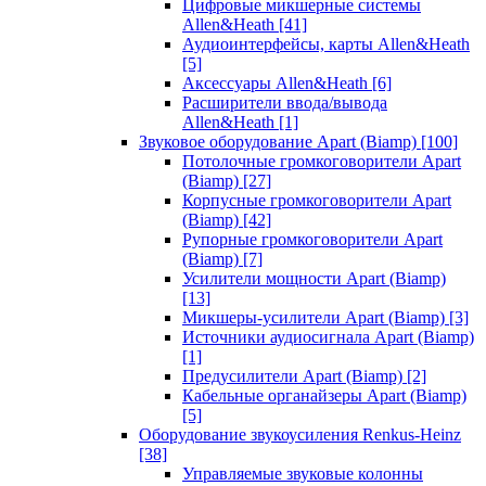
Цифровые микшерные системы
Allen&Heath
[41]
Аудиоинтерфейсы, карты Allen&Heath
[5]
Аксессуары Allen&Heath
[6]
Расширители ввода/вывода
Allen&Heath
[1]
Звуковое оборудование Apart (Biamp)
[100]
Потолочные громкоговорители Apart
(Biamp)
[27]
Корпусные громкоговорители Apart
(Biamp)
[42]
Рупорные громкоговорители Apart
(Biamp)
[7]
Усилители мощности Apart (Biamp)
[13]
Микшеры-усилители Apart (Biamp)
[3]
Источники аудиосигнала Apart (Biamp)
[1]
Предусилители Apart (Biamp)
[2]
Кабельные органайзеры Apart (Biamp)
[5]
Оборудование звукоусиления Renkus-Heinz
[38]
Управляемые звуковые колонны