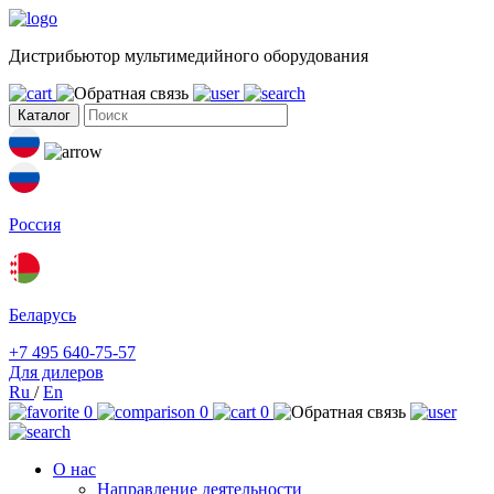
Дистрибьютор мультимедийного оборудования
Каталог
Россия
Беларусь
+7 495 640-75-57
Для дилеров
Ru
/
En
0
0
0
О нас
Направление деятельности