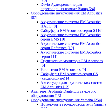
[16]
Devio Аудиорешение для
переговорных комнат Biamp
[24]
Оборудование звукоусиления EM Acoustics
[87]
Акустические системы EM Acoustics
HALO
[8]
Сабвуферы EM Acoustics серии S
[16]
Акустические системы EM Acoustics
серии EMS
[18]
Акустические системы EM Acoustics
серии Reference
[10]
Акустические системы EM Acoustics
серии i
[4]
Сценические мониторы EM Acoustics
[6]
Усилители EM Acoustics
[9]
Сабвуферы EM Acoustics серии CS
(кардиоидные)
[4]
Аксессуары для акустических систем
EM Acoustics
[12]
Адаптеры Audinate Dante для звукового
оборудования
[13]
Оборудование звукоусиления Yamaha
[254]
Потолочные громкоговорители Yamaha