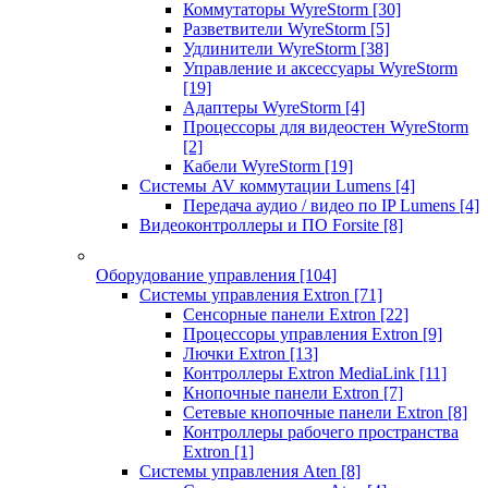
Коммутаторы WyreStorm
[30]
Разветвители WyreStorm
[5]
Удлинители WyreStorm
[38]
Управление и аксессуары WyreStorm
[19]
Адаптеры WyreStorm
[4]
Процессоры для видеостен WyreStorm
[2]
Кабели WyreStorm
[19]
Системы AV коммутации Lumens
[4]
Передача аудио / видео по IP Lumens
[4]
Видеоконтроллеры и ПО Forsite
[8]
Оборудование управления
[104]
Системы управления Extron
[71]
Сенсорные панели Extron
[22]
Процессоры управления Extron
[9]
Лючки Extron
[13]
Контроллеры Extron MediaLink
[11]
Кнопочные панели Extron
[7]
Сетевые кнопочные панели Extron
[8]
Контроллеры рабочего пространства
Extron
[1]
Системы управления Aten
[8]