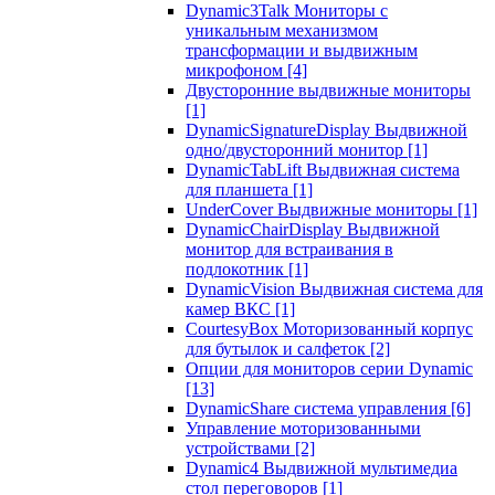
Dynamic3Talk Мониторы с
уникальным механизмом
трансформации и выдвижным
микрофоном
[4]
Двусторонние выдвижные мониторы
[1]
DynamicSignatureDisplay Выдвижной
одно/двусторонний монитор
[1]
DynamicTabLift Выдвижная система
для планшета
[1]
UnderCover Выдвижные мониторы
[1]
DynamicChairDisplay Выдвижной
монитор для встраивания в
подлокотник
[1]
DynamicVision Выдвижная система для
камер ВКС
[1]
CourtesyBox Моторизованный корпус
для бутылок и салфеток
[2]
Опции для мониторов серии Dynamic
[13]
DynamicShare система управления
[6]
Управление моторизованными
устройствами
[2]
Dynamic4 Выдвижной мультимедиа
стол переговоров
[1]