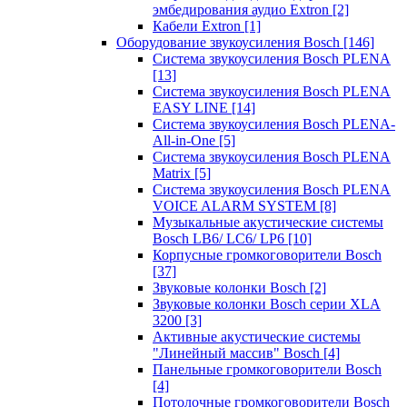
эмбедирования аудио Extron
[2]
Кабели Extron
[1]
Оборудование звукоусиления Bosch
[146]
Система звукоусиления Bosch PLENA
[13]
Система звукоусиления Bosch PLENA
EASY LINE
[14]
Система звукоусиления Bosch PLENA-
All-in-One
[5]
Система звукоусиления Bosch PLENA
Matrix
[5]
Система звукоусиления Bosch PLENA
VOICE ALARM SYSTEM
[8]
Музыкальные акустические системы
Bosch LB6/ LC6/ LP6
[10]
Корпусные громкоговорители Bosch
[37]
Звуковые колонки Bosch
[2]
Звуковые колонки Bosch серии XLA
3200
[3]
Активные акустические системы
"Линейный массив" Bosch
[4]
Панельные громкоговорители Bosch
[4]
Потолочные громкоговорители Bosch