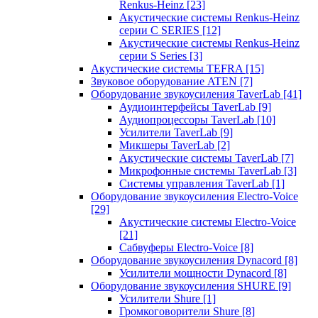
Renkus-Heinz
[23]
Акустические системы Renkus-Heinz
серии C SERIES
[12]
Акустические системы Renkus-Heinz
серии S Series
[3]
Акустические системы TEFRA
[15]
Звуковое оборудование ATEN
[7]
Оборудование звукоусиления TaverLab
[41]
Аудиоинтерфейсы TaverLab
[9]
Аудиопроцессоры TaverLab
[10]
Усилители TaverLab
[9]
Микшеры TaverLab
[2]
Акустические системы TaverLab
[7]
Микрофонные системы TaverLab
[3]
Системы управления TaverLab
[1]
Оборудование звукоусиления Electro-Voice
[29]
Акустические системы Electro-Voice
[21]
Сабвуферы Electro-Voice
[8]
Оборудование звукоусиления Dynacord
[8]
Усилители мощности Dynacord
[8]
Оборудование звукоусиления SHURE
[9]
Усилители Shure
[1]
Громкоговорители Shure
[8]