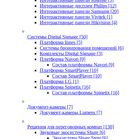
Интерактивные панели Hisense
[3]
Интерактивные дисплеи Philips
[12]
Интерактивные панели Samsung
[20]
Интерактивные панели Vivitek
[1]
Интерактивные панели Hikvision
[4]
Системы Digital Signage
[50]
Платформа Innes
[5]
Системы бронирования помещений
[6]
Комплекты Digital Signage
[3]
Платформа Navori
[9]
Состав платформы Navori
[9]
Платформа SmartPlayer
[10]
Состав SmartPlayer
[10]
Платформа LG
[1]
Платформа Spinetix
[16]
Состав платформы Spinetix
[16]
Документ-камеры
[7]
Документ-камеры Lumens
[7]
Решения для переговорных комнат
[130]
Звуковые экосистемы Shure
[6]
Экосистема Shure Stem
[6]