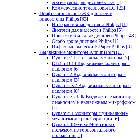
Аксессуары для дисплеев LG
[1]
Коммерческие телевизоры LG
[23]
Профессиональные ЖК дисплеи и
видеостены Philips
[63]
Интерактивные дисплеи Philips
[11]
Дисплеи для видеостен Philips
[5]
Профессиональные дисплеи Philips
[43]
Особо яркие дисплеи Philips
[1]
Цифровые вывески E-Paper Philips
[3]
Выдвижные мониторы Arthur Holm
[63]
Dynamic 1Н Складные мониторы
[3]
DB2 и DB3 Выдвижные мониторы с
наклоном
[6]
Dynamic2 Выдвижные мониторы с
наклоном
[3]
Dynamic X2 Выдвижные мониторы с
наклоном
[8]
DynamicX2Talk Выдвижные мониторы
с наклоном и выдвижным микрофоном
[2]
Dynamic 3 Мониторы с уникальным
механизмом трансформации
[6]
Dynamic3Reverse Мониторы с
подъемом из горизонтального
положения
[1]