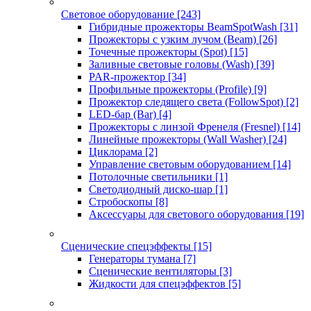
Световое оборудование
[243]
Гибридные прожекторы BeamSpotWash
[31]
Прожекторы с узким лучом (Beam)
[26]
Точечные прожекторы (Spot)
[15]
Заливные световые головы (Wash)
[39]
PAR-прожектор
[34]
Профильные прожекторы (Profile)
[9]
Прожектор следящего света (FollowSpot)
[2]
LED-бар (Bar)
[4]
Прожекторы с линзой Френеля (Fresnel)
[14]
Линейные прожекторы (Wall Washer)
[24]
Циклорама
[2]
Управление световым оборудованием
[14]
Потолочные светильники
[1]
Светодиодный диско-шар
[1]
Стробоскопы
[8]
Аксессуары для светового оборудования
[19]
Сценические спецэффекты
[15]
Генераторы тумана
[7]
Сценические вентиляторы
[3]
Жидкости для спецэффектов
[5]