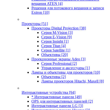
вещания ATEN
[4]
Решения для потокового вещания и записи
Extron
[10]
Проекторы
[51]
Проекторы Digital Projection
[38]
Серия M-Vision
[3]
Серия E-Vision
[9]
Серия Insight
[1]
Серия Titan
[4]
Серия Satellite
[1]
Объективы
[20]
Проекционные экраны Adeo
[3]
Серия Professional
[2]
Управление и аксессуары
[1]
Лампы и объективы для проекторов
[10]
Объективы
[2]
Лампы проекторов Hitachi, Maxell
[8]
Интерактивные устройства
[94]
* Интерактивные панели
[49]
OPS для интерактивных панелей
[2]
Интерактивные панели LG
[3]