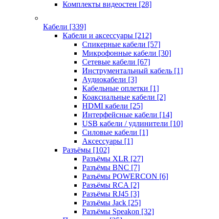
Комплекты видеостен
[28]
Кабели
[339]
Кабели и аксессуары
[212]
Спикерные кабели
[57]
Микрофонные кабели
[30]
Сетевые кабели
[67]
Инструментальный кабель
[1]
Аудиокабели
[3]
Кабельные оплетки
[1]
Коаксиальные кабели
[2]
HDMI кабели
[25]
Интерфейсные кабели
[14]
USB кабели / удлинители
[10]
Силовые кабели
[1]
Аксессуары
[1]
Разъёмы
[102]
Разъёмы XLR
[27]
Разъёмы BNC
[7]
Разъёмы POWERCON
[6]
Разъёмы RCA
[2]
Разъёмы RJ45
[3]
Разъёмы Jack
[25]
Разъёмы Speakon
[32]