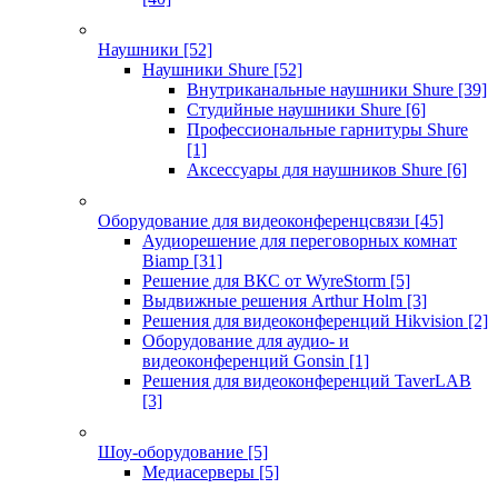
Наушники
[52]
Наушники Shure
[52]
Внутриканальные наушники Shure
[39]
Студийные наушники Shure
[6]
Профессиональные гарнитуры Shure
[1]
Аксессуары для наушников Shure
[6]
Оборудование для видеоконференцсвязи
[45]
Аудиорешение для переговорных комнат
Biamp
[31]
Решение для ВКС от WyreStorm
[5]
Выдвижные решения Arthur Holm
[3]
Решения для видеоконференций Hikvision
[2]
Оборудование для аудио- и
видеоконференций Gonsin
[1]
Решения для видеоконференций TaverLAB
[3]
Шоу-оборудование
[5]
Медиасерверы
[5]