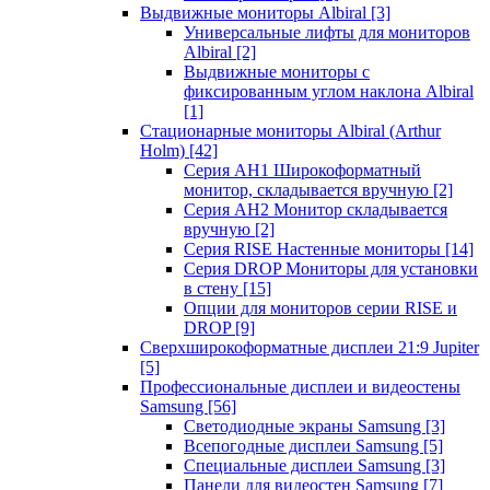
Выдвижные мониторы Albiral
[3]
Универсальные лифты для мониторов
Albiral
[2]
Выдвижные мониторы с
фиксированным углом наклона Albiral
[1]
Стационарные мониторы Albiral (Arthur
Holm)
[42]
Серия AH1 Широкоформатный
монитор, складывается вручную
[2]
Серия AH2 Монитор складывается
вручную
[2]
Серия RISE Настенные мониторы
[14]
Серия DROP Мониторы для установки
в стену
[15]
Опции для мониторов серии RISE и
DROP
[9]
Сверхширокоформатные дисплеи 21:9 Jupiter
[5]
Профессиональные дисплеи и видеостены
Samsung
[56]
Светодиодные экраны Samsung
[3]
Всепогодные дисплеи Samsung
[5]
Специальные дисплеи Samsung
[3]
Панели для видеостен Samsung
[7]