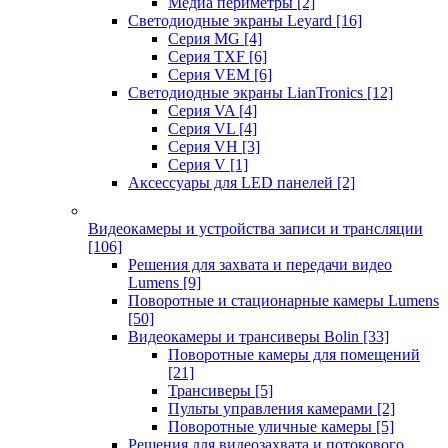
Медиа периметры
[2]
Светодиодные экраны Leyard
[16]
Серия MG
[4]
Серия TXF
[6]
Серия VEM
[6]
Светодиодные экраны LianTronics
[12]
Серия VA
[4]
Серия VL
[4]
Серия VH
[3]
Серия V
[1]
Аксессуары для LED панелей
[2]
Видеокамеры и устройства записи и трансляции
[106]
Решения для захвата и передачи видео
Lumens
[9]
Поворотные и стационарные камеры Lumens
[50]
Видеокамеры и трансиверы Bolin
[33]
Поворотные камеры для помещений
[21]
Трансиверы
[5]
Пульты управления камерами
[2]
Поворотные уличные камеры
[5]
Решения для видеозахвата и потокового