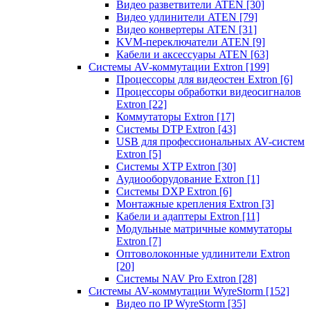
Видео разветвители ATEN
[30]
Видео удлинители ATEN
[79]
Видео конвертеры ATEN
[31]
KVM-переключатели ATEN
[9]
Кабели и аксессуары ATEN
[63]
Системы AV-коммутации Extron
[199]
Процессоры для видеостен Extron
[6]
Процессоры обработки видеосигналов
Extron
[22]
Коммутаторы Extron
[17]
Системы DTP Extron
[43]
USB для профессиональных AV-систем
Extron
[5]
Системы XTP Extron
[30]
Аудиооборудование Extron
[1]
Системы DXP Extron
[6]
Монтажные крепления Extron
[3]
Кабели и адаптеры Extron
[11]
Модульные матричные коммутаторы
Extron
[7]
Оптоволоконные удлинители Extron
[20]
Системы NAV Pro Extron
[28]
Системы AV-коммутации WyreStorm
[152]
Видео по IP WyreStorm
[35]