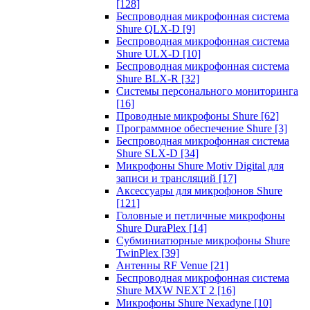
[128]
Беспроводная микрофонная система
Shure QLX-D
[9]
Беспроводная микрофонная система
Shure ULX-D
[10]
Беспроводная микрофонная система
Shure BLX-R
[32]
Системы персонального мониторинга
[16]
Проводные микрофоны Shure
[62]
Программное обеспечение Shure
[3]
Беспроводная микрофонная система
Shure SLX-D
[34]
Микрофоны Shure Motiv Digital для
записи и трансляций
[17]
Аксессуары для микрофонов Shure
[121]
Головные и петличные микрофоны
Shure DuraPlex
[14]
Субминиатюрные микрофоны Shure
TwinPlex
[39]
Антенны RF Venue
[21]
Беспроводная микрофонная система
Shure MXW NEXT 2
[16]
Микрофоны Shure Nexadyne
[10]