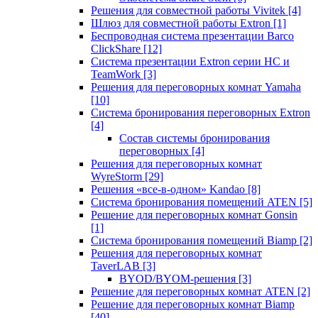
Решения для совместной работы Vivitek
[4]
Шлюз для совместной работы Extron
[1]
Беспроводная система презентации Barco
ClickShare
[12]
Система презентации Extron серии HC и
TeamWork
[3]
Решения для переговорных комнат Yamaha
[10]
Система бронирования переговорных Extron
[4]
Состав системы бронирования
переговорных
[4]
Решения для переговорных комнат
WyreStorm
[29]
Решения «все-в-одном» Kandao
[8]
Система бронирования помещений ATEN
[5]
Решение для переговорных комнат Gonsin
[1]
Система бронирования помещений Biamp
[2]
Решения для переговорных комнат
TaverLAB
[3]
BYOD/BYOM-решения
[3]
Решение для переговорных комнат ATEN
[2]
Решение для переговорных комнат Biamp
[40]