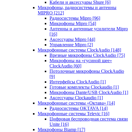
Кабели и аксессуары Shure
[6]
Микрофоны, радиосистемы и антенны
MIPRO
[212]
Радиосистемы Mipro
[96]
Микрофоны Mipro
[54]
Антенны и антенные усилители Mipro
[16]
Аксессуары Mipro
[44]
Управление Mipro
[2]
Микрофонные системы ClockAudio
[148]
Врезные микрофоны ClockAudio
[75]
Микрофоны на «гусиной шее»
ClockAudio
[60]
Потолочные микрофоны ClockAudio
[9]
Интерфейсы ClockAudio
[1]
Готовые комплекты Clockaudio
[1]
Микрофоны Dante/USB ClockAudio
[1]
Аксессуары Clockaudio
[1]
Микрофонные системы «Октава»
[14]
Радиосистемы OKTAVA
[14]
Микрофонные системы Televic
[16]
Цифровая беспроводная система связи
Unite
[16]
Микрофоны Biamp
[17]