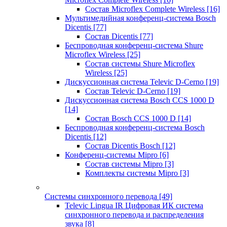
Состав Microflex Complete Wireless
[16]
Мультимедийная конференц-система Bosch
Dicentis
[77]
Состав Dicentis
[77]
Беспроводная конференц-система Shure
Microflex Wireless
[25]
Состав системы Shure Microflex
Wireless
[25]
Дискуссионная система Televic D-Cerno
[19]
Состав Televic D-Cerno
[19]
Дискуссионная система Bosch CCS 1000 D
[14]
Состав Bosch CCS 1000 D
[14]
Беспроводная конференц-система Bosch
Dicentis
[12]
Состав Dicentis Bosch
[12]
Конференц-системы Mipro
[6]
Состав системы Mipro
[3]
Комплекты системы Mipro
[3]
Системы синхронного перевода
[49]
Televic Lingua IR Цифровая ИК система
синхронного перевода и распределения
звука
[8]