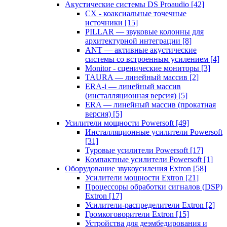
Акустические системы DS Proaudio
[42]
CX - коаксиальные точечные
источники
[15]
PILLAR — звуковые колонны для
архитектурной интеграции
[8]
ANT — активные акустические
системы со встроенным усилением
[4]
Monitor - сценические мониторы
[3]
TAURA — линейный массив
[2]
ERA-i — линейный массив
(инсталляционная версия)
[5]
ERA — линейный массив (прокатная
версия)
[5]
Усилители мощности Powersoft
[49]
Инсталляционные усилители Powersoft
[31]
Туровые усилители Powersoft
[17]
Компактные усилители Powersoft
[1]
Оборудование звукоусиления Extron
[58]
Усилители мощности Extron
[21]
Процессоры обработки сигналов (DSP)
Extron
[17]
Усилители-распределители Extron
[2]
Громкоговорители Extron
[15]
Устройства для деэмбедирования и