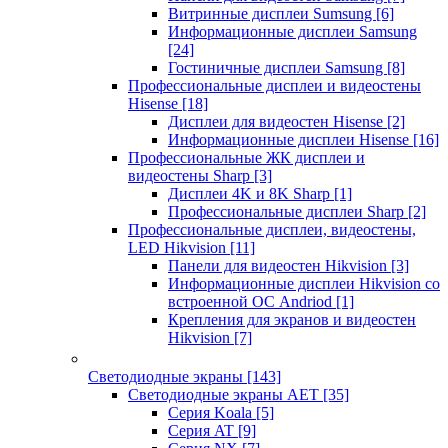
Витринные дисплеи Sumsung
[6]
Информационные дисплеи Samsung
[24]
Гостиничные дисплеи Samsung
[8]
Профессиональные дисплеи и видеостены
Hisense
[18]
Дисплеи для видеостен Hisense
[2]
Информационные дисплеи Hisense
[16]
Профессиональные ЖК дисплеи и
видеостены Sharp
[3]
Дисплеи 4K и 8K Sharp
[1]
Профессиональные дисплеи Sharp
[2]
Профессиональные дисплеи, видеостены,
LED Hikvision
[11]
Панели для видеостен Hikvision
[3]
Информационные дисплеи Hikvision со
встроенной ОС Andriod
[1]
Крепления для экранов и видеостен
Hikvision
[7]
Светодиодные экраны
[143]
Светодиодные экраны AET
[35]
Cерия Koala
[5]
Серия AT
[9]