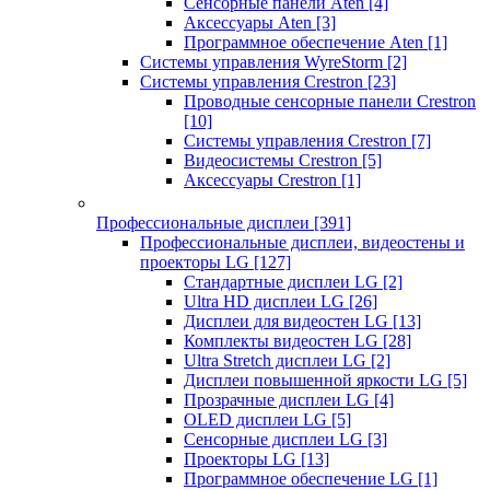
Сенсорные панели Aten
[4]
Аксессуары Aten
[3]
Программное обеспечение Aten
[1]
Системы управления WyreStorm
[2]
Системы управления Crestron
[23]
Проводные сенсорные панели Crestron
[10]
Системы управления Crestron
[7]
Видеосистемы Crestron
[5]
Аксессуары Crestron
[1]
Профессиональные дисплеи
[391]
Профессиональные дисплеи, видеостены и
проекторы LG
[127]
Стандартные дисплеи LG
[2]
Ultra HD дисплеи LG
[26]
Дисплеи для видеостен LG
[13]
Комплекты видеостен LG
[28]
Ultra Stretch дисплеи LG
[2]
Дисплеи повышенной яркости LG
[5]
Прозрачные дисплеи LG
[4]
OLED дисплеи LG
[5]
Сенсорные дисплеи LG
[3]
Проекторы LG
[13]
Программное обеспечение LG
[1]