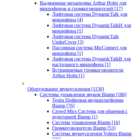
Выдвижные механизмы Arthur Holm для
микрофонов и громкоговорителей
[17]
Лифтовая система DynamicTalk для
микрофона
[4]
Лифтовая система DynamicTalkH для
микрофона
[1]
Лифтовая система DynamicTalk
UnderCover
[3]
Пассивная система MicConnect для
микрофона
[1]
Лифтовая система DynamicTalkB для
настольного микрофона
[1]
Встраиваемые громкоговорители
Arthur Holm
[1]
Оборудование звукоусиления
[1150]
Системы управления звуком Biamp
[186]
Tesira Цифровая медиаплатформа
Biamp
[76]
Crowd Mics Система для общения с
аудиторией Biamp
[1]
Система управления Biamp
[16]
Громкоговорители Biamp
[53]
Система звукоусиления Voltera Biamp