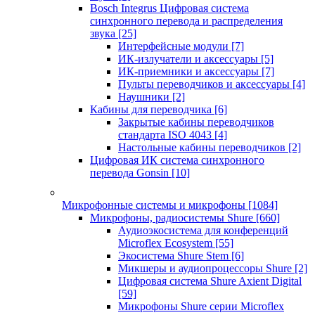
Bosch Integrus Цифровая система
синхронного перевода и распределения
звука
[25]
Интерфейсные модули
[7]
ИК-излучатели и аксессуары
[5]
ИК-приемники и аксессуары
[7]
Пульты переводчиков и аксессуары
[4]
Наушники
[2]
Кабины для переводчика
[6]
Закрытые кабины переводчиков
стандарта ISO 4043
[4]
Настольные кабины переводчиков
[2]
Цифровая ИК система синхронного
перевода Gonsin
[10]
Микрофонные системы и микрофоны
[1084]
Микрофоны, радиосистемы Shure
[660]
Аудиоэкосистема для конференций
Microflex Ecosystem
[55]
Экосистема Shure Stem
[6]
Микшеры и аудиопроцессоры Shure
[2]
Цифровая система Shure Axient Digital
[59]
Микрофоны Shure серии Microflex