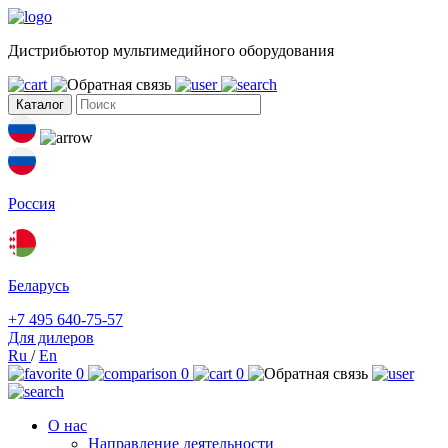
Дистрибьютор мультимедийного оборудования
Каталог
Россия
Беларусь
+7 495 640-75-57
Для дилеров
Ru
/
En
0
0
0
О нас
Направление деятельности