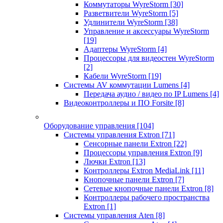
Коммутаторы WyreStorm
[30]
Разветвители WyreStorm
[5]
Удлинители WyreStorm
[38]
Управление и аксессуары WyreStorm
[19]
Адаптеры WyreStorm
[4]
Процессоры для видеостен WyreStorm
[2]
Кабели WyreStorm
[19]
Системы AV коммутации Lumens
[4]
Передача аудио / видео по IP Lumens
[4]
Видеоконтроллеры и ПО Forsite
[8]
Оборудование управления
[104]
Системы управления Extron
[71]
Сенсорные панели Extron
[22]
Процессоры управления Extron
[9]
Лючки Extron
[13]
Контроллеры Extron MediaLink
[11]
Кнопочные панели Extron
[7]
Сетевые кнопочные панели Extron
[8]
Контроллеры рабочего пространства
Extron
[1]
Системы управления Aten
[8]