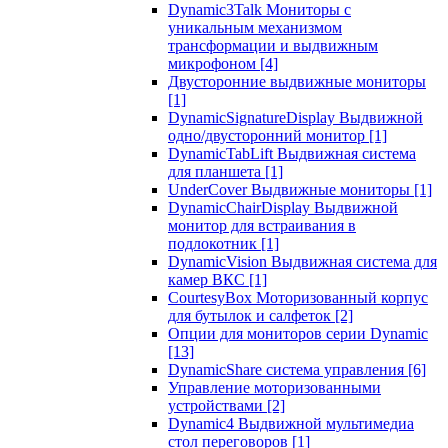
Dynamic3Talk Мониторы с
уникальным механизмом
трансформации и выдвижным
микрофоном
[4]
Двусторонние выдвижные мониторы
[1]
DynamicSignatureDisplay Выдвижной
одно/двусторонний монитор
[1]
DynamicTabLift Выдвижная система
для планшета
[1]
UnderCover Выдвижные мониторы
[1]
DynamicChairDisplay Выдвижной
монитор для встраивания в
подлокотник
[1]
DynamicVision Выдвижная система для
камер ВКС
[1]
CourtesyBox Моторизованный корпус
для бутылок и салфеток
[2]
Опции для мониторов серии Dynamic
[13]
DynamicShare система управления
[6]
Управление моторизованными
устройствами
[2]
Dynamic4 Выдвижной мультимедиа
стол переговоров
[1]