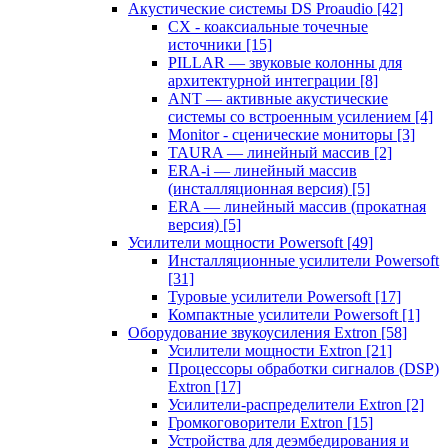
Акустические системы DS Proaudio
[42]
CX - коаксиальные точечные
источники
[15]
PILLAR — звуковые колонны для
архитектурной интеграции
[8]
ANT — активные акустические
системы со встроенным усилением
[4]
Monitor - сценические мониторы
[3]
TAURA — линейный массив
[2]
ERA-i — линейный массив
(инсталляционная версия)
[5]
ERA — линейный массив (прокатная
версия)
[5]
Усилители мощности Powersoft
[49]
Инсталляционные усилители Powersoft
[31]
Туровые усилители Powersoft
[17]
Компактные усилители Powersoft
[1]
Оборудование звукоусиления Extron
[58]
Усилители мощности Extron
[21]
Процессоры обработки сигналов (DSP)
Extron
[17]
Усилители-распределители Extron
[2]
Громкоговорители Extron
[15]
Устройства для деэмбедирования и