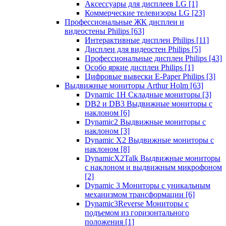
Аксессуары для дисплеев LG
[1]
Коммерческие телевизоры LG
[23]
Профессиональные ЖК дисплеи и
видеостены Philips
[63]
Интерактивные дисплеи Philips
[11]
Дисплеи для видеостен Philips
[5]
Профессиональные дисплеи Philips
[43]
Особо яркие дисплеи Philips
[1]
Цифровые вывески E-Paper Philips
[3]
Выдвижные мониторы Arthur Holm
[63]
Dynamic 1Н Складные мониторы
[3]
DB2 и DB3 Выдвижные мониторы с
наклоном
[6]
Dynamic2 Выдвижные мониторы с
наклоном
[3]
Dynamic X2 Выдвижные мониторы с
наклоном
[8]
DynamicX2Talk Выдвижные мониторы
с наклоном и выдвижным микрофоном
[2]
Dynamic 3 Мониторы с уникальным
механизмом трансформации
[6]
Dynamic3Reverse Мониторы с
подъемом из горизонтального
положения
[1]