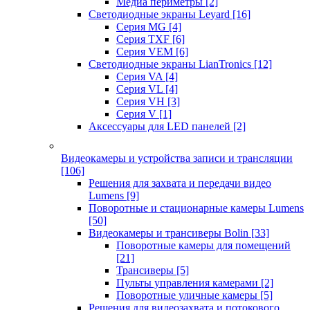
Медиа периметры
[2]
Светодиодные экраны Leyard
[16]
Серия MG
[4]
Серия TXF
[6]
Серия VEM
[6]
Светодиодные экраны LianTronics
[12]
Серия VA
[4]
Серия VL
[4]
Серия VH
[3]
Серия V
[1]
Аксессуары для LED панелей
[2]
Видеокамеры и устройства записи и трансляции
[106]
Решения для захвата и передачи видео
Lumens
[9]
Поворотные и стационарные камеры Lumens
[50]
Видеокамеры и трансиверы Bolin
[33]
Поворотные камеры для помещений
[21]
Трансиверы
[5]
Пульты управления камерами
[2]
Поворотные уличные камеры
[5]
Решения для видеозахвата и потокового