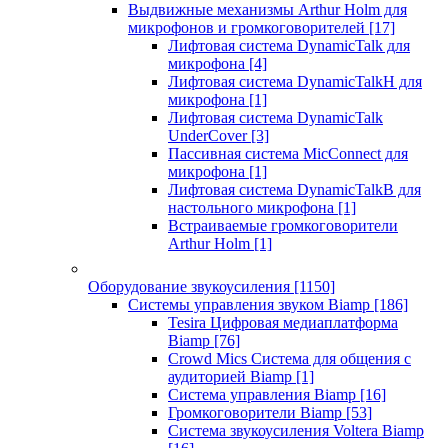
Выдвижные механизмы Arthur Holm для
микрофонов и громкоговорителей
[17]
Лифтовая система DynamicTalk для
микрофона
[4]
Лифтовая система DynamicTalkH для
микрофона
[1]
Лифтовая система DynamicTalk
UnderCover
[3]
Пассивная система MicConnect для
микрофона
[1]
Лифтовая система DynamicTalkB для
настольного микрофона
[1]
Встраиваемые громкоговорители
Arthur Holm
[1]
Оборудование звукоусиления
[1150]
Системы управления звуком Biamp
[186]
Tesira Цифровая медиаплатформа
Biamp
[76]
Crowd Mics Система для общения с
аудиторией Biamp
[1]
Система управления Biamp
[16]
Громкоговорители Biamp
[53]
Система звукоусиления Voltera Biamp