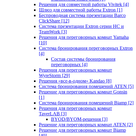
Решения для совместной работы Vivitek
[4]
Шлюз для совместной работы Extron
[1]
Беспроводная система презентации Barco
ClickShare
[12]
Система презентации Extron серии HC и
TeamWork
[3]
Решения для переговорных комнат Yamaha
[10]
Система бронирования переговорных Extron
[4]
Состав системы бронирования
переговорных
[4]
Решения для переговорных комнат
WyreStorm
[29]
Решения «все-в-одном» Kandao
[8]
Система бронирования помещений ATEN
[5]
Решение для переговорных комнат Gonsin
[1]
Система бронирования помещений Biamp
[2]
Решения для переговорных комнат
TaverLAB
[3]
BYOD/BYOM-решения
[3]
Решение для переговорных комнат ATEN
[2]
Решение для переговорных комнат Biamp
[40]