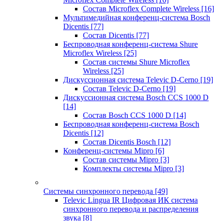
Состав Microflex Complete Wireless
[16]
Мультимедийная конференц-система Bosch
Dicentis
[77]
Состав Dicentis
[77]
Беспроводная конференц-система Shure
Microflex Wireless
[25]
Состав системы Shure Microflex
Wireless
[25]
Дискуссионная система Televic D-Cerno
[19]
Состав Televic D-Cerno
[19]
Дискуссионная система Bosch CCS 1000 D
[14]
Состав Bosch CCS 1000 D
[14]
Беспроводная конференц-система Bosch
Dicentis
[12]
Состав Dicentis Bosch
[12]
Конференц-системы Mipro
[6]
Состав системы Mipro
[3]
Комплекты системы Mipro
[3]
Системы синхронного перевода
[49]
Televic Lingua IR Цифровая ИК система
синхронного перевода и распределения
звука
[8]