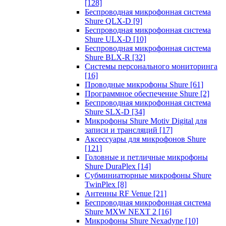
[128]
Беспроводная микрофонная система
Shure QLX-D
[9]
Беспроводная микрофонная система
Shure ULX-D
[10]
Беспроводная микрофонная система
Shure BLX-R
[32]
Системы персонального мониторинга
[16]
Проводные микрофоны Shure
[61]
Программное обеспечение Shure
[2]
Беспроводная микрофонная система
Shure SLX-D
[34]
Микрофоны Shure Motiv Digital для
записи и трансляций
[17]
Аксессуары для микрофонов Shure
[121]
Головные и петличные микрофоны
Shure DuraPlex
[14]
Субминиатюрные микрофоны Shure
TwinPlex
[8]
Антенны RF Venue
[21]
Беспроводная микрофонная система
Shure MXW NEXT 2
[16]
Микрофоны Shure Nexadyne
[10]