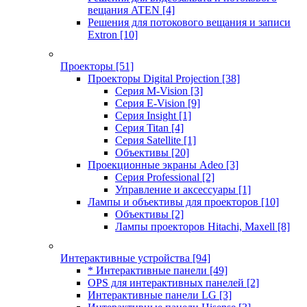
вещания ATEN
[4]
Решения для потокового вещания и записи
Extron
[10]
Проекторы
[51]
Проекторы Digital Projection
[38]
Серия M-Vision
[3]
Серия E-Vision
[9]
Серия Insight
[1]
Серия Titan
[4]
Серия Satellite
[1]
Объективы
[20]
Проекционные экраны Adeo
[3]
Серия Professional
[2]
Управление и аксессуары
[1]
Лампы и объективы для проекторов
[10]
Объективы
[2]
Лампы проекторов Hitachi, Maxell
[8]
Интерактивные устройства
[94]
* Интерактивные панели
[49]
OPS для интерактивных панелей
[2]
Интерактивные панели LG
[3]