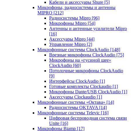
Кабели и аксессуары Shure
[5]
Микрофоны, радиосистемы и антенны
MIPRO
[212]
Радиосистемы Mipro
[96]
Микрофоны Mipro
[54]
Антенны и антенные усилители Mipro
[16]
Аксессуары Mipro
[44]
Управление Mipro
[2]
Микрофонные системы ClockAudio
[148]
Врезные микрофоны ClockAudio
[75]
Микрофоны на «гусиной шее»
ClockAudio
[60]
Потолочные микрофоны ClockAudio
[9]
Интерфейсы ClockAudio
[1]
Готовые комплекты Clockaudio
[1]
Микрофоны Dante/USB ClockAudio
[1]
Аксессуары Clockaudio
[1]
Микрофонные системы «Октава»
[14]
Радиосистемы OKTAVA
[14]
Микрофонные системы Televic
[16]
Цифровая беспроводная система связи
Unite
[16]
Микрофоны Biamp
[17]