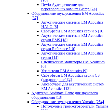
[16]
Devio Аудиорешение для
переговорных комнат Biamp
[24]
Оборудование звукоусиления EM Acoustics
[87]
Акустические системы EM Acoustics
HALO
[8]
Сабвуферы EM Acoustics серии S
[16]
Акустические системы EM Acoustics
серии EMS
[18]
Акустические системы EM Acoustics
серии Reference
[10]
Акустические системы EM Acoustics
серии i
[4]
Сценические мониторы EM Acoustics
[6]
Усилители EM Acoustics
[9]
Сабвуферы EM Acoustics серии CS
(кардиоидные)
[4]
Аксессуары для акустических систем
EM Acoustics
[12]
Адаптеры Audinate Dante для звукового
оборудования
[13]
Оборудование звукоусиления Yamaha
[254]
Потолочные громкоговорители Yamaha