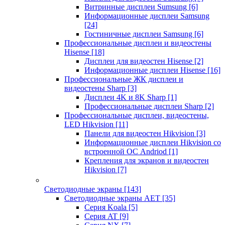
Витринные дисплеи Sumsung
[6]
Информационные дисплеи Samsung
[24]
Гостиничные дисплеи Samsung
[6]
Профессиональные дисплеи и видеостены
Hisense
[18]
Дисплеи для видеостен Hisense
[2]
Информационные дисплеи Hisense
[16]
Профессиональные ЖК дисплеи и
видеостены Sharp
[3]
Дисплеи 4K и 8K Sharp
[1]
Профессиональные дисплеи Sharp
[2]
Профессиональные дисплеи, видеостены,
LED Hikvision
[11]
Панели для видеостен Hikvision
[3]
Информационные дисплеи Hikvision со
встроенной ОС Andriod
[1]
Крепления для экранов и видеостен
Hikvision
[7]
Светодиодные экраны
[143]
Светодиодные экраны AET
[35]
Cерия Koala
[5]
Серия AT
[9]