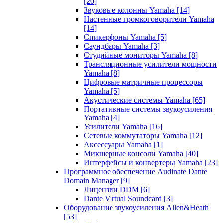
[20]
Звуковые колонны Yamaha
[14]
Настенные громкоговорители Yamaha
[14]
Спикерфоны Yamaha
[5]
Саундбары Yamaha
[3]
Студийные мониторы Yamaha
[8]
Трансляционные усилители мощности
Yamaha
[8]
Цифровые матричные процессоры
Yamaha
[5]
Акустические системы Yamaha
[65]
Портативные системы звукоусиления
Yamaha
[4]
Усилители Yamaha
[16]
Сетевые коммутаторы Yamaha
[12]
Аксессуары Yamaha
[1]
Микшерные консоли Yamaha
[40]
Интерфейсы и конвертеры Yamaha
[23]
Программное обеспечение Audinate Dante
Domain Manager
[9]
Лицензии DDM
[6]
Dante Virtual Soundcard
[3]
Оборудование звукоусиления Allen&Heath
[53]