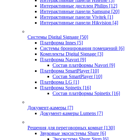
Интерактивные панели Hisense
[3]
Интерактивные дисплеи Philips
[12]
Интерактивные панели Samsung
[20]
Интерактивные панели Vivitek
[1]
Интерактивные панели Hikvision
[4]
Системы Digital Signage
[50]
Платформа Innes
[5]
Системы бронирования помещений
[6]
Комплекты Digital Signage
[3]
Платформа Navori
[9]
Состав платформы Navori
[9]
Платформа SmartPlayer
[10]
Состав SmartPlayer
[10]
Платформа LG
[1]
Платформа Spinetix
[16]
Состав платформы Spinetix
[16]
Документ-камеры
[7]
Документ-камеры Lumens
[7]
Решения для переговорных комнат
[130]
Звуковые экосистемы Shure
[6]
Экосистема Shure Stem
[6]