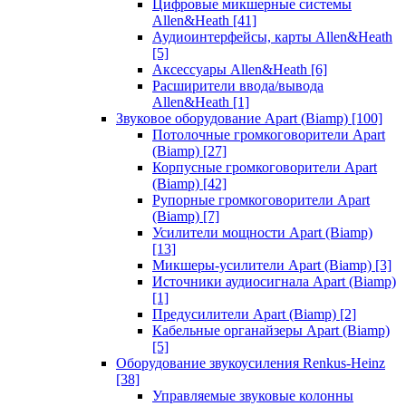
Цифровые микшерные системы
Allen&Heath
[41]
Аудиоинтерфейсы, карты Allen&Heath
[5]
Аксессуары Allen&Heath
[6]
Расширители ввода/вывода
Allen&Heath
[1]
Звуковое оборудование Apart (Biamp)
[100]
Потолочные громкоговорители Apart
(Biamp)
[27]
Корпусные громкоговорители Apart
(Biamp)
[42]
Рупорные громкоговорители Apart
(Biamp)
[7]
Усилители мощности Apart (Biamp)
[13]
Микшеры-усилители Apart (Biamp)
[3]
Источники аудиосигнала Apart (Biamp)
[1]
Предусилители Apart (Biamp)
[2]
Кабельные органайзеры Apart (Biamp)
[5]
Оборудование звукоусиления Renkus-Heinz
[38]
Управляемые звуковые колонны