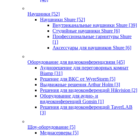
Наушники
[52]
Наушники Shure
[52]
Внутриканальные наушники Shure
[39]
Студийные наушники Shure
[6]
Профессиональные гарнитуры Shure
[1]
Аксессуары для наушников Shure
[6]
Оборудование для видеоконференцсвязи
[45]
Аудиорешение для переговорных комнат
Biamp
[31]
Решение для ВКС от WyreStorm
[5]
Выдвижные решения Arthur Holm
[3]
Решения для видеоконференций Hikvision
[2]
Оборудование для аудио- и
видеоконференций Gonsin
[1]
Решения для видеоконференций TaverLAB
[3]
Шоу-оборудование
[5]
Медиасерверы
[5]