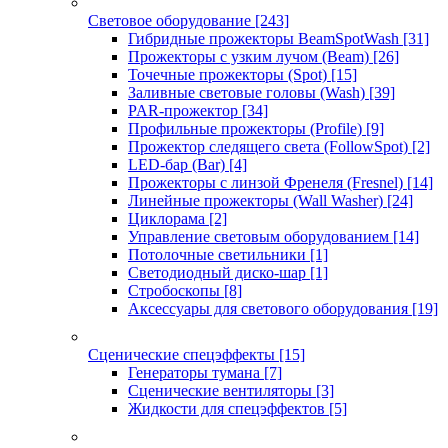
Световое оборудование
[243]
Гибридные прожекторы BeamSpotWash
[31]
Прожекторы с узким лучом (Beam)
[26]
Точечные прожекторы (Spot)
[15]
Заливные световые головы (Wash)
[39]
PAR-прожектор
[34]
Профильные прожекторы (Profile)
[9]
Прожектор следящего света (FollowSpot)
[2]
LED-бар (Bar)
[4]
Прожекторы с линзой Френеля (Fresnel)
[14]
Линейные прожекторы (Wall Washer)
[24]
Циклорама
[2]
Управление световым оборудованием
[14]
Потолочные светильники
[1]
Светодиодный диско-шар
[1]
Стробоскопы
[8]
Аксессуары для светового оборудования
[19]
Сценические спецэффекты
[15]
Генераторы тумана
[7]
Сценические вентиляторы
[3]
Жидкости для спецэффектов
[5]