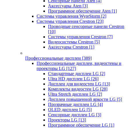
Сенсорные панели Aten
[4]
Аксессуары Aten
[3]
Программное обеспечение Aten
[1]
Системы управления WyreStorm
[2]
Системы управления Crestron
[23]
Проводные сенсорные панели Crestron
[10]
Системы управления Crestron
[7]
Видеосистемы Crestron
[5]
Аксессуары Crestron
[1]
Профессиональные дисплеи
[389]
Профессиональные дисплеи, видеостены и
проекторы LG
[127]
Стандартные дисплеи LG
[2]
Ultra HD дисплеи LG
[26]
Дисплеи для видеостен LG
[13]
Комплекты видеостен LG
[28]
Ultra Stretch дисплеи LG
[2]
Дисплеи повышенной яркости LG
[5]
Прозрачные дисплеи LG
[4]
OLED дисплеи LG
[5]
Сенсорные дисплеи LG
[3]
Проекторы LG
[13]
Программное обеспечение LG
[1]