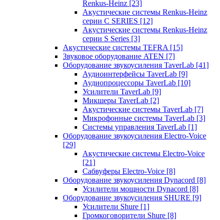
Renkus-Heinz
[23]
Акустические системы Renkus-Heinz
серии C SERIES
[12]
Акустические системы Renkus-Heinz
серии S Series
[3]
Акустические системы TEFRA
[15]
Звуковое оборудование ATEN
[7]
Оборудование звукоусиления TaverLab
[41]
Аудиоинтерфейсы TaverLab
[9]
Аудиопроцессоры TaverLab
[10]
Усилители TaverLab
[9]
Микшеры TaverLab
[2]
Акустические системы TaverLab
[7]
Микрофонные системы TaverLab
[3]
Системы управления TaverLab
[1]
Оборудование звукоусиления Electro-Voice
[29]
Акустические системы Electro-Voice
[21]
Сабвуферы Electro-Voice
[8]
Оборудование звукоусиления Dynacord
[8]
Усилители мощности Dynacord
[8]
Оборудование звукоусиления SHURE
[9]
Усилители Shure
[1]
Громкоговорители Shure
[8]