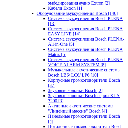
эмбедирования аудио Extron
[2]
Кабели Extron
[1]
Оборудование звукоусиления Bosch
[146]
Система звукоусиления Bosch PLENA
[13]
Система звукоусиления Bosch PLENA
EASY LINE
[14]
Система звукоусиления Bosch PLENA-
All-in-One
[5]
Система звукоусиления Bosch PLENA
Matrix
[5]
Система звукоусиления Bosch PLENA
VOICE ALARM SYSTEM
[8]
Музыкальные акустические системы
Bosch LB6/ LC6/ LP6
[10]
Корпусные громкоговорители Bosch
[37]
Звуковые колонки Bosch
[2]
Звуковые колонки Bosch серии XLA
3200
[3]
Активные акустические системы
"Линейный массив" Bosch
[4]
Панельные громкоговорители Bosch
[4]
Потолочные громкоговорители Bosch