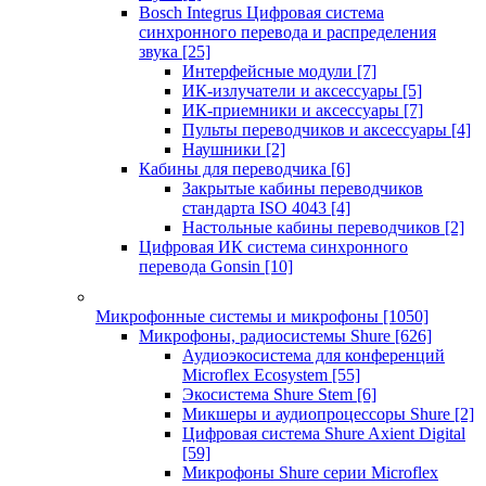
Bosch Integrus Цифровая система
синхронного перевода и распределения
звука
[25]
Интерфейсные модули
[7]
ИК-излучатели и аксессуары
[5]
ИК-приемники и аксессуары
[7]
Пульты переводчиков и аксессуары
[4]
Наушники
[2]
Кабины для переводчика
[6]
Закрытые кабины переводчиков
стандарта ISO 4043
[4]
Настольные кабины переводчиков
[2]
Цифровая ИК система синхронного
перевода Gonsin
[10]
Микрофонные системы и микрофоны
[1050]
Микрофоны, радиосистемы Shure
[626]
Аудиоэкосистема для конференций
Microflex Ecosystem
[55]
Экосистема Shure Stem
[6]
Микшеры и аудиопроцессоры Shure
[2]
Цифровая система Shure Axient Digital
[59]
Микрофоны Shure серии Microflex