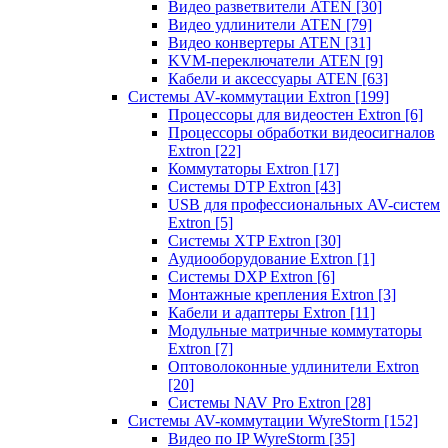
Видео разветвители ATEN
[30]
Видео удлинители ATEN
[79]
Видео конвертеры ATEN
[31]
KVM-переключатели ATEN
[9]
Кабели и аксессуары ATEN
[63]
Системы AV-коммутации Extron
[199]
Процессоры для видеостен Extron
[6]
Процессоры обработки видеосигналов
Extron
[22]
Коммутаторы Extron
[17]
Системы DTP Extron
[43]
USB для профессиональных AV-систем
Extron
[5]
Системы XTP Extron
[30]
Аудиооборудование Extron
[1]
Системы DXP Extron
[6]
Монтажные крепления Extron
[3]
Кабели и адаптеры Extron
[11]
Модульные матричные коммутаторы
Extron
[7]
Оптоволоконные удлинители Extron
[20]
Системы NAV Pro Extron
[28]
Системы AV-коммутации WyreStorm
[152]
Видео по IP WyreStorm
[35]