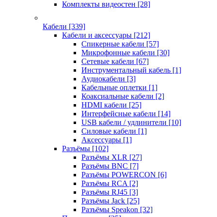
Комплекты видеостен
[28]
Кабели
[339]
Кабели и аксессуары
[212]
Спикерные кабели
[57]
Микрофонные кабели
[30]
Сетевые кабели
[67]
Инструментальный кабель
[1]
Аудиокабели
[3]
Кабельные оплетки
[1]
Коаксиальные кабели
[2]
HDMI кабели
[25]
Интерфейсные кабели
[14]
USB кабели / удлинители
[10]
Силовые кабели
[1]
Аксессуары
[1]
Разъёмы
[102]
Разъёмы XLR
[27]
Разъёмы BNC
[7]
Разъёмы POWERCON
[6]
Разъёмы RCA
[2]
Разъёмы RJ45
[3]
Разъёмы Jack
[25]
Разъёмы Speakon
[32]