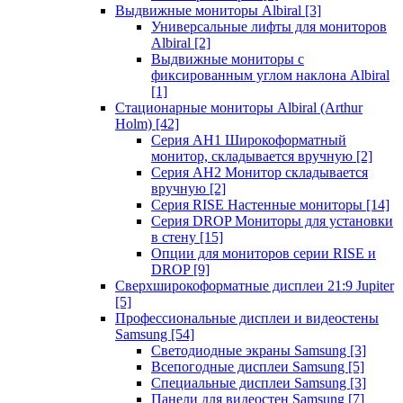
Выдвижные мониторы Albiral
[3]
Универсальные лифты для мониторов
Albiral
[2]
Выдвижные мониторы с
фиксированным углом наклона Albiral
[1]
Стационарные мониторы Albiral (Arthur
Holm)
[42]
Серия AH1 Широкоформатный
монитор, складывается вручную
[2]
Серия AH2 Монитор складывается
вручную
[2]
Серия RISE Настенные мониторы
[14]
Серия DROP Мониторы для установки
в стену
[15]
Опции для мониторов серии RISE и
DROP
[9]
Сверхширокоформатные дисплеи 21:9 Jupiter
[5]
Профессиональные дисплеи и видеостены
Samsung
[54]
Светодиодные экраны Samsung
[3]
Всепогодные дисплеи Samsung
[5]
Специальные дисплеи Samsung
[3]
Панели для видеостен Samsung
[7]