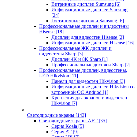
Витринные дисплеи Sumsung
[6]
Информационные дисплеи Samsung
[24]
Гостиничные дисплеи Samsung
[6]
Профессиональные дисплеи и видеостены
Hisense
[18]
Дисплеи для видеостен Hisense
[2]
Информационные дисплеи Hisense
[16]
Профессиональные ЖК дисплеи и
видеостены Sharp
[3]
Дисплеи 4K и 8K Sharp
[1]
Профессиональные дисплеи Sharp
[2]
Профессиональные дисплеи, видеостены,
LED Hikvision
[11]
Панели для видеостен Hikvision
[3]
Информационные дисплеи Hikvision со
встроенной ОС Andriod
[1]
Крепления для экранов и видеостен
Hikvision
[7]
Светодиодные экраны
[143]
Светодиодные экраны AET
[35]
Cерия Koala
[5]
Серия AT
[9]