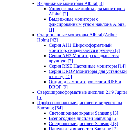
Выдвижные мониторы Albiral
[3]
Универсальные лифты для мониторов
Albiral
[2]
Выдвижные мониторы с
фиксированным углом наклона Albiral
[1]
Стационарные мониторы Albiral (Arthur
Holm)
[42]
Серия AH1 Широкоформатный
монитор, складывается вручную
[2]
Серия AH2 Монитор складывается
вручную
[2]
Серия RISE Настенные мониторы
[14]
Серия DROP Мониторы для установки
в стену
[15]
Опции для мониторов серии RISE и
DROP
[9]
Сверхширокоформатные дисплеи 21:9 Jupiter
[5]
Профессиональные дисплеи и видеостены
Samsung
[54]
Светодиодные экраны Samsung
[3]
Всепогодные дисплеи Samsung
[5]
Специальные дисплеи Samsung
[3]
Панели для видеостен Samsung
[7]