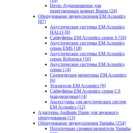
[16]
Devio Аудиорешение для
переговорных комнат Biamp
[24]
Оборудование звукоусиления EM Acoustics
[87]
Акустические системы EM Acoustics
HALO
[8]
Сабвуферы EM Acoustics серии S
[16]
Акустические системы EM Acoustics
серии EMS
[18]
Акустические системы EM Acoustics
серии Reference
[10]
Акустические системы EM Acoustics
серии i
[4]
Сценические мониторы EM Acoustics
[6]
Усилители EM Acoustics
[9]
Сабвуферы EM Acoustics серии CS
(кардиоидные)
[4]
Аксессуары для акустических систем
EM Acoustics
[12]
Адаптеры Audinate Dante для звукового
оборудования
[13]
Оборудование звукоусиления Yamaha
[254]
Потолочные громкоговорители Yamaha