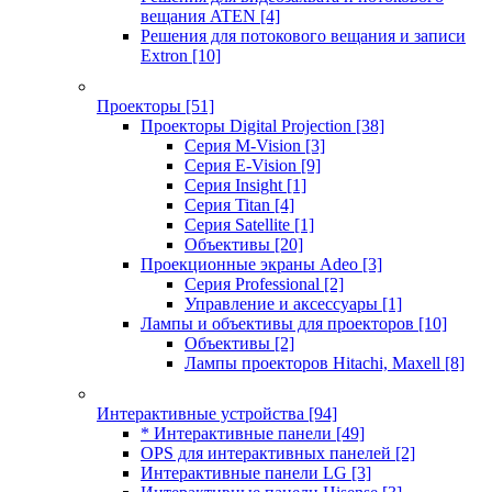
вещания ATEN
[4]
Решения для потокового вещания и записи
Extron
[10]
Проекторы
[51]
Проекторы Digital Projection
[38]
Серия M-Vision
[3]
Серия E-Vision
[9]
Серия Insight
[1]
Серия Titan
[4]
Серия Satellite
[1]
Объективы
[20]
Проекционные экраны Adeo
[3]
Серия Professional
[2]
Управление и аксессуары
[1]
Лампы и объективы для проекторов
[10]
Объективы
[2]
Лампы проекторов Hitachi, Maxell
[8]
Интерактивные устройства
[94]
* Интерактивные панели
[49]
OPS для интерактивных панелей
[2]
Интерактивные панели LG
[3]