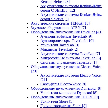
Renkus-Heinz
[23]
Акустические системы Renkus-Heinz
серии C SERIES
[12]
Акустические системы Renkus-Heinz
серии S Series
[3]
Акустические системы TEFRA
[15]
Звуковое оборудование ATEN
[7]
Оборудование звукоусиления TaverLab
[41]
Аудиоинтерфейсы TaverLab
[9]
Аудиопроцессоры TaverLab
[10]
Усилители TaverLab
[9]
Микшеры TaverLab
[2]
Акустические системы TaverLab
[7]
Микрофонные системы TaverLab
[3]
Системы управления TaverLab
[1]
Оборудование звукоусиления Electro-Voice
[29]
Акустические системы Electro-Voice
[21]
Сабвуферы Electro-Voice
[8]
Оборудование звукоусиления Dynacord
[8]
Усилители мощности Dynacord
[8]
Оборудование звукоусиления SHURE
[9]
Усилители Shure
[1]
Громкоговорители Shure
[8]