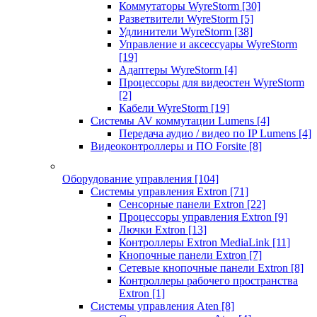
Коммутаторы WyreStorm
[30]
Разветвители WyreStorm
[5]
Удлинители WyreStorm
[38]
Управление и аксессуары WyreStorm
[19]
Адаптеры WyreStorm
[4]
Процессоры для видеостен WyreStorm
[2]
Кабели WyreStorm
[19]
Системы AV коммутации Lumens
[4]
Передача аудио / видео по IP Lumens
[4]
Видеоконтроллеры и ПО Forsite
[8]
Оборудование управления
[104]
Системы управления Extron
[71]
Сенсорные панели Extron
[22]
Процессоры управления Extron
[9]
Лючки Extron
[13]
Контроллеры Extron MediaLink
[11]
Кнопочные панели Extron
[7]
Сетевые кнопочные панели Extron
[8]
Контроллеры рабочего пространства
Extron
[1]
Системы управления Aten
[8]