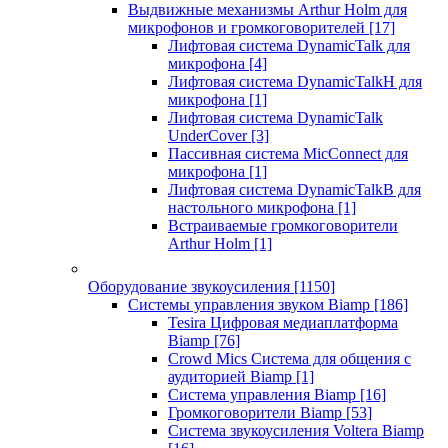
Выдвижные механизмы Arthur Holm для
микрофонов и громкоговорителей
[17]
Лифтовая система DynamicTalk для
микрофона
[4]
Лифтовая система DynamicTalkH для
микрофона
[1]
Лифтовая система DynamicTalk
UnderCover
[3]
Пассивная система MicConnect для
микрофона
[1]
Лифтовая система DynamicTalkB для
настольного микрофона
[1]
Встраиваемые громкоговорители
Arthur Holm
[1]
Оборудование звукоусиления
[1150]
Системы управления звуком Biamp
[186]
Tesira Цифровая медиаплатформа
Biamp
[76]
Crowd Mics Система для общения с
аудиторией Biamp
[1]
Система управления Biamp
[16]
Громкоговорители Biamp
[53]
Система звукоусиления Voltera Biamp