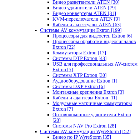
Видео разветвители ATEN
[30]
Видео удлинители ATEN
[79]
Видео конвертеры ATEN
[31]
KVM-переключатели ATEN
[9]
Кабели и аксессуары ATEN
[63]
Системы AV-коммутации Extron
[199]
Процессоры для видеостен Extron
[6]
Процессоры обработки видеосигналов
Extron
[22]
Коммутаторы Extron
[17]
Системы DTP Extron
[43]
USB для профессиональных AV-систем
Extron
[5]
Системы XTP Extron
[30]
Аудиооборудование Extron
[1]
Системы DXP Extron
[6]
Монтажные крепления Extron
[3]
Кабели и адаптеры Extron
[11]
Модульные матричные коммутаторы
Extron
[7]
Оптоволоконные удлинители Extron
[20]
Системы NAV Pro Extron
[28]
Системы AV-коммутации WyreStorm
[152]
Видео по IP WyreStorm
[35]