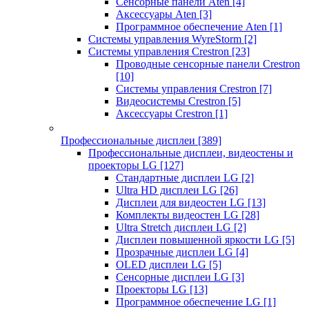
Сенсорные панели Aten
[4]
Аксессуары Aten
[3]
Программное обеспечение Aten
[1]
Системы управления WyreStorm
[2]
Системы управления Crestron
[23]
Проводные сенсорные панели Crestron
[10]
Системы управления Crestron
[7]
Видеосистемы Crestron
[5]
Аксессуары Crestron
[1]
Профессиональные дисплеи
[389]
Профессиональные дисплеи, видеостены и
проекторы LG
[127]
Стандартные дисплеи LG
[2]
Ultra HD дисплеи LG
[26]
Дисплеи для видеостен LG
[13]
Комплекты видеостен LG
[28]
Ultra Stretch дисплеи LG
[2]
Дисплеи повышенной яркости LG
[5]
Прозрачные дисплеи LG
[4]
OLED дисплеи LG
[5]
Сенсорные дисплеи LG
[3]
Проекторы LG
[13]
Программное обеспечение LG
[1]