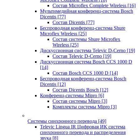
Состав Microflex Complete Wireless
[16]
Мультимедийная конференц-система Bosch
Dicentis
[77]
Состав Dicentis
[77]
Беспроводная конференц-система Shure
Microflex Wireless
[25]
Состав системы Shure Microflex
Wireless
[25]
Дискуссионная система Televic D-Cerno
[19]
Состав Televic D-Cerno
[19]
Дискуссионная система Bosch CCS 1000 D
[14]
Состав Bosch CCS 1000 D
[14]
Беспроводная конференц-система Bosch
Dicentis
[12]
Состав Dicentis Bosch
[12]
Конференц-системы Mipro
[6]
Состав системы Mipro
[3]
Комплекты системы Mipro
[3]
Системы синхронного перевода
[49]
Televic Lingua IR Цифровая ИК система
синхронного перевода и распределения
звука
[8]