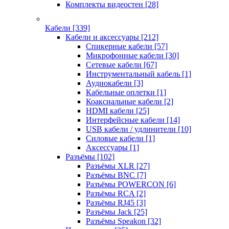
Комплекты видеостен
[28]
Кабели
[339]
Кабели и аксессуары
[212]
Спикерные кабели
[57]
Микрофонные кабели
[30]
Сетевые кабели
[67]
Инструментальный кабель
[1]
Аудиокабели
[3]
Кабельные оплетки
[1]
Коаксиальные кабели
[2]
HDMI кабели
[25]
Интерфейсные кабели
[14]
USB кабели / удлинители
[10]
Силовые кабели
[1]
Аксессуары
[1]
Разъёмы
[102]
Разъёмы XLR
[27]
Разъёмы BNC
[7]
Разъёмы POWERCON
[6]
Разъёмы RCA
[2]
Разъёмы RJ45
[3]
Разъёмы Jack
[25]
Разъёмы Speakon
[32]