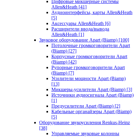
Цифровые микшерные системы
Allen&Heath
[41]
Аудиоинтерфейсы, карты Allen&Heath
[5]
Аксессуары Allen&Heath
[6]
Расширители ввода/вывода
Allen&Heath
[1]
Звуковое оборудование Apart (Biamp)
[100]
Потолочные громкоговорители Apart
(Biamp)
[27]
Корпусные громкоговорители Apart
(Biamp)
[42]
Рупорные громкоговорители Apart
(Biamp)
[7]
Усилители мощности Apart (Biamp)
[13]
Микшеры-усилители Apart (Biamp)
[3]
Источники аудиосигнала Apart (Biamp)
[1]
Предусилители Apart (Biamp)
[2]
Кабельные органайзеры Apart (Biamp)
[5]
Оборудование звукоусиления Renkus-Heinz
[38]
Управляемые звуковые колонны