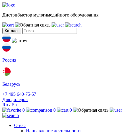
Дистрибьютор мультимедийного оборудования
Каталог
Россия
Беларусь
+7 495 640-75-57
Для дилеров
Ru
/
En
0
0
0
О нас
Направление деятельности