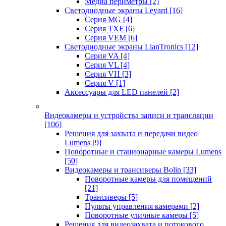
Медиа периметры
[2]
Светодиодные экраны Leyard
[16]
Серия MG
[4]
Серия TXF
[6]
Серия VEM
[6]
Светодиодные экраны LianTronics
[12]
Серия VA
[4]
Серия VL
[4]
Серия VH
[3]
Серия V
[1]
Аксессуары для LED панелей
[2]
Видеокамеры и устройства записи и трансляции
[106]
Решения для захвата и передачи видео
Lumens
[9]
Поворотные и стационарные камеры Lumens
[50]
Видеокамеры и трансиверы Bolin
[33]
Поворотные камеры для помещений
[21]
Трансиверы
[5]
Пульты управления камерами
[2]
Поворотные уличные камеры
[5]
Решения для видеозахвата и потокового