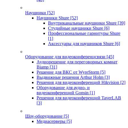
Наушники
[52]
Наушники Shure
[52]
Внутриканальные наушники Shure
[39]
Студийные наушники Shure
[6]
Профессиональные гарнитуры Shure
[1]
Аксессуары для наушников Shure
[6]
Оборудование для видеоконференцсвязи
[45]
Аудиорешение для переговорных комнат
Biamp
[31]
Решение для ВКС от WyreStorm
[5]
Выдвижные решения Arthur Holm
[3]
Решения для видеоконференций Hikvision
[2]
Оборудование для аудио- и
видеоконференций Gonsin
[1]
Решения для видеоконференций TaverLAB
[3]
Шоу-оборудование
[5]
Медиасерверы
[5]