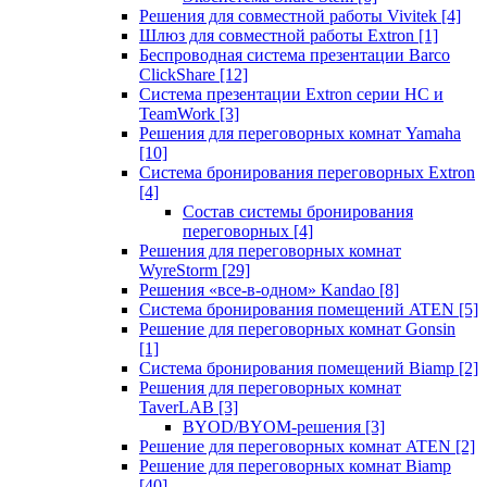
Решения для совместной работы Vivitek
[4]
Шлюз для совместной работы Extron
[1]
Беспроводная система презентации Barco
ClickShare
[12]
Система презентации Extron серии HC и
TeamWork
[3]
Решения для переговорных комнат Yamaha
[10]
Система бронирования переговорных Extron
[4]
Состав системы бронирования
переговорных
[4]
Решения для переговорных комнат
WyreStorm
[29]
Решения «все-в-одном» Kandao
[8]
Система бронирования помещений ATEN
[5]
Решение для переговорных комнат Gonsin
[1]
Система бронирования помещений Biamp
[2]
Решения для переговорных комнат
TaverLAB
[3]
BYOD/BYOM-решения
[3]
Решение для переговорных комнат ATEN
[2]
Решение для переговорных комнат Biamp
[40]