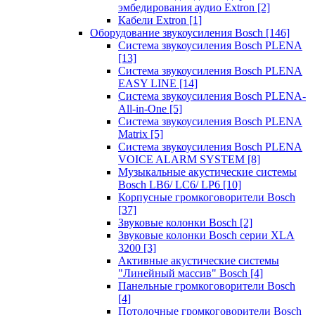
эмбедирования аудио Extron
[2]
Кабели Extron
[1]
Оборудование звукоусиления Bosch
[146]
Система звукоусиления Bosch PLENA
[13]
Система звукоусиления Bosch PLENA
EASY LINE
[14]
Система звукоусиления Bosch PLENA-
All-in-One
[5]
Система звукоусиления Bosch PLENA
Matrix
[5]
Система звукоусиления Bosch PLENA
VOICE ALARM SYSTEM
[8]
Музыкальные акустические системы
Bosch LB6/ LC6/ LP6
[10]
Корпусные громкоговорители Bosch
[37]
Звуковые колонки Bosch
[2]
Звуковые колонки Bosch серии XLA
3200
[3]
Активные акустические системы
"Линейный массив" Bosch
[4]
Панельные громкоговорители Bosch
[4]
Потолочные громкоговорители Bosch