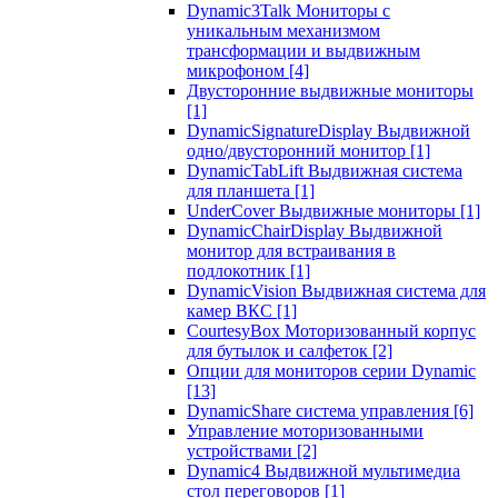
Dynamic3Talk Мониторы с
уникальным механизмом
трансформации и выдвижным
микрофоном
[4]
Двусторонние выдвижные мониторы
[1]
DynamicSignatureDisplay Выдвижной
одно/двусторонний монитор
[1]
DynamicTabLift Выдвижная система
для планшета
[1]
UnderCover Выдвижные мониторы
[1]
DynamicChairDisplay Выдвижной
монитор для встраивания в
подлокотник
[1]
DynamicVision Выдвижная система для
камер ВКС
[1]
CourtesyBox Моторизованный корпус
для бутылок и салфеток
[2]
Опции для мониторов серии Dynamic
[13]
DynamicShare система управления
[6]
Управление моторизованными
устройствами
[2]
Dynamic4 Выдвижной мультимедиа
стол переговоров
[1]