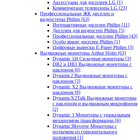
Аксессуары для дисплеев LG
[1]
Коммерческие телевизоры LG
[23]
Профессиональные ЖК дисплеи и
видеостены Philips
[63]
Интерактивные дисплеи Philips
[11]
Дисплеи для видеостен Philips
[5]
Профессиональные дисплеи Philips
[43]
Особо яркие дисплеи Philips
[1]
Цифровые вывески E-Paper Philips
[3]
Выдвижные мониторы Arthur Holm
[63]
Dynamic 1Н Складные мониторы
[3]
DB2 и DB3 Выдвижные мониторы с
наклоном
[6]
Dynamic2 Выдвижные мониторы с
наклоном
[3]
Dynamic X2 Выдвижные мониторы с
наклоном
[8]
DynamicX2Talk Выдвижные мониторы
с наклоном и выдвижным микрофоном
[2]
Dynamic 3 Мониторы с уникальным
механизмом трансформации
[6]
Dynamic3Reverse Мониторы с
подъемом из горизонтального
положения
[1]