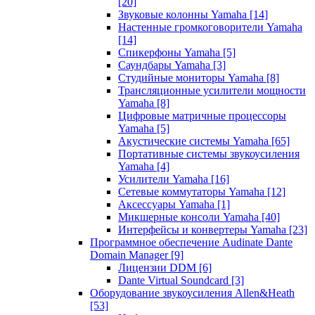
[20]
Звуковые колонны Yamaha
[14]
Настенные громкоговорители Yamaha
[14]
Спикерфоны Yamaha
[5]
Саундбары Yamaha
[3]
Студийные мониторы Yamaha
[8]
Трансляционные усилители мощности
Yamaha
[8]
Цифровые матричные процессоры
Yamaha
[5]
Акустические системы Yamaha
[65]
Портативные системы звукоусиления
Yamaha
[4]
Усилители Yamaha
[16]
Сетевые коммутаторы Yamaha
[12]
Аксессуары Yamaha
[1]
Микшерные консоли Yamaha
[40]
Интерфейсы и конвертеры Yamaha
[23]
Программное обеспечение Audinate Dante
Domain Manager
[9]
Лицензии DDM
[6]
Dante Virtual Soundcard
[3]
Оборудование звукоусиления Allen&Heath
[53]