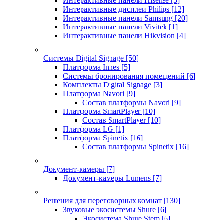
Интерактивные панели Hisense
[3]
Интерактивные дисплеи Philips
[12]
Интерактивные панели Samsung
[20]
Интерактивные панели Vivitek
[1]
Интерактивные панели Hikvision
[4]
Системы Digital Signage
[50]
Платформа Innes
[5]
Системы бронирования помещений
[6]
Комплекты Digital Signage
[3]
Платформа Navori
[9]
Состав платформы Navori
[9]
Платформа SmartPlayer
[10]
Состав SmartPlayer
[10]
Платформа LG
[1]
Платформа Spinetix
[16]
Состав платформы Spinetix
[16]
Документ-камеры
[7]
Документ-камеры Lumens
[7]
Решения для переговорных комнат
[130]
Звуковые экосистемы Shure
[6]
Экосистема Shure Stem
[6]