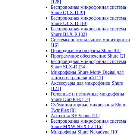
[128]
Беспроводная микрофонная система
Shure QLX-D
[9]
Беспроводная микрофонная система
Shure ULX-D
[10]
Беспроводная микрофонная система
Shure BLX-R
[32]
Системы персонального мониторинга
[16]
Проводные микрофоны Shure
[61]
Программное обеспечение Shure
[2]
Беспроводная микрофонная система
Shure SLX-D
[34]
Микрофоны Shure Motiv Digital для
записи и трансляций
[17]
Аксессуары для микрофонов Shure
[121]
Головные и петличные микрофоны
Shure DuraPlex
[14]
Субминиатюрные микрофоны Shure
TwinPlex
[8]
Антенны RF Venue
[21]
Беспроводная микрофонная система
Shure MXW NEXT 2
[16]
Микрофоны Shure Nexadyne
[10]