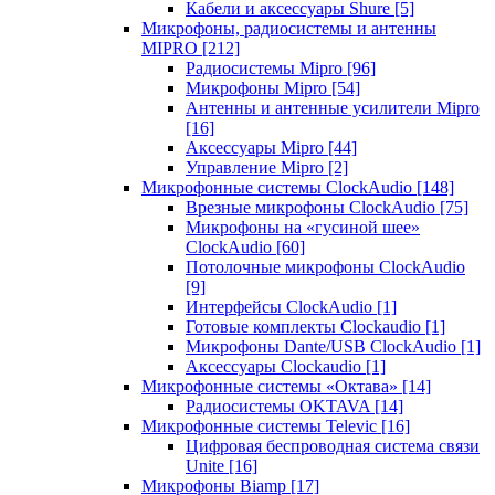
Кабели и аксессуары Shure
[5]
Микрофоны, радиосистемы и антенны
MIPRO
[212]
Радиосистемы Mipro
[96]
Микрофоны Mipro
[54]
Антенны и антенные усилители Mipro
[16]
Аксессуары Mipro
[44]
Управление Mipro
[2]
Микрофонные системы ClockAudio
[148]
Врезные микрофоны ClockAudio
[75]
Микрофоны на «гусиной шее»
ClockAudio
[60]
Потолочные микрофоны ClockAudio
[9]
Интерфейсы ClockAudio
[1]
Готовые комплекты Clockaudio
[1]
Микрофоны Dante/USB ClockAudio
[1]
Аксессуары Clockaudio
[1]
Микрофонные системы «Октава»
[14]
Радиосистемы OKTAVA
[14]
Микрофонные системы Televic
[16]
Цифровая беспроводная система связи
Unite
[16]
Микрофоны Biamp
[17]