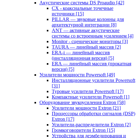
Акустические системы DS Proaudio
[42]
CX - коаксиальные точечные
источники
[15]
PILLAR — звуковые колонны для
архитектурной интеграции
[8]
ANT — активные акустические
системы со встроенным усилением
[4]
Monitor - сценические мониторы
[3]
TAURA — линейный массив
[2]
ERA-i — линейный массив
(инсталляционная версия)
[5]
ERA — линейный массив (прокатная
версия)
[5]
Усилители мощности Powersoft
[49]
Инсталляционные усилители Powersoft
[31]
Туровые усилители Powersoft
[17]
Компактные усилители Powersoft
[1]
Оборудование звукоусиления Extron
[58]
Усилители мощности Extron
[21]
Процессоры обработки сигналов (DSP)
Extron
[17]
Усилители-распределители Extron
[2]
Громкоговорители Extron
[15]
Устройства для деэмбедирования и