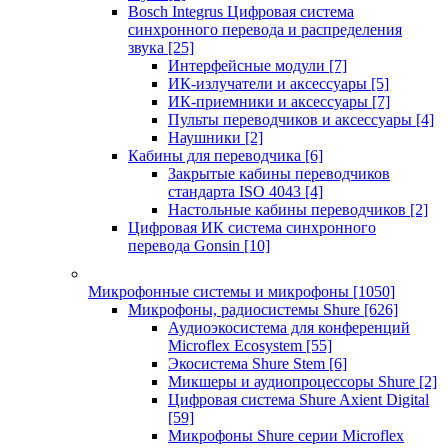
Bosch Integrus Цифровая система
синхронного перевода и распределения
звука
[25]
Интерфейсные модули
[7]
ИК-излучатели и аксессуары
[5]
ИК-приемники и аксессуары
[7]
Пульты переводчиков и аксессуары
[4]
Наушники
[2]
Кабины для переводчика
[6]
Закрытые кабины переводчиков
стандарта ISO 4043
[4]
Настольные кабины переводчиков
[2]
Цифровая ИК система синхронного
перевода Gonsin
[10]
Микрофонные системы и микрофоны
[1050]
Микрофоны, радиосистемы Shure
[626]
Аудиоэкосистема для конференций
Microflex Ecosystem
[55]
Экосистема Shure Stem
[6]
Микшеры и аудиопроцессоры Shure
[2]
Цифровая система Shure Axient Digital
[59]
Микрофоны Shure серии Microflex