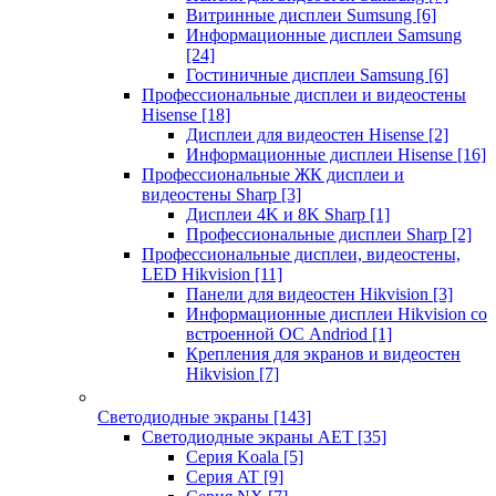
Витринные дисплеи Sumsung
[6]
Информационные дисплеи Samsung
[24]
Гостиничные дисплеи Samsung
[6]
Профессиональные дисплеи и видеостены
Hisense
[18]
Дисплеи для видеостен Hisense
[2]
Информационные дисплеи Hisense
[16]
Профессиональные ЖК дисплеи и
видеостены Sharp
[3]
Дисплеи 4K и 8K Sharp
[1]
Профессиональные дисплеи Sharp
[2]
Профессиональные дисплеи, видеостены,
LED Hikvision
[11]
Панели для видеостен Hikvision
[3]
Информационные дисплеи Hikvision со
встроенной ОС Andriod
[1]
Крепления для экранов и видеостен
Hikvision
[7]
Светодиодные экраны
[143]
Светодиодные экраны AET
[35]
Cерия Koala
[5]
Серия AT
[9]