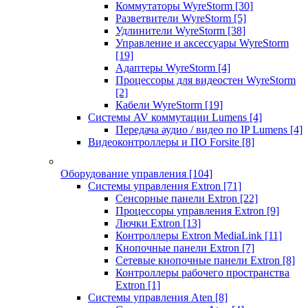
Коммутаторы WyreStorm
[30]
Разветвители WyreStorm
[5]
Удлинители WyreStorm
[38]
Управление и аксессуары WyreStorm
[19]
Адаптеры WyreStorm
[4]
Процессоры для видеостен WyreStorm
[2]
Кабели WyreStorm
[19]
Системы AV коммутации Lumens
[4]
Передача аудио / видео по IP Lumens
[4]
Видеоконтроллеры и ПО Forsite
[8]
Оборудование управления
[104]
Системы управления Extron
[71]
Сенсорные панели Extron
[22]
Процессоры управления Extron
[9]
Лючки Extron
[13]
Контроллеры Extron MediaLink
[11]
Кнопочные панели Extron
[7]
Сетевые кнопочные панели Extron
[8]
Контроллеры рабочего пространства
Extron
[1]
Системы управления Aten
[8]