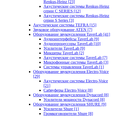
Renkus-Heinz
[23]
Акустические системы Renkus-Heinz
серии C SERIES
[12]
Акустические системы Renkus-Heinz
серии S Series
[3]
Акустические системы TEFRA
[15]
Звуковое оборудование ATEN
[7]
Оборудование звукоусиления TaverLab
[41]
Аудиоинтерфейсы TaverLab
[9]
Аудиопроцессоры TaverLab
[10]
Усилители TaverLab
[9]
Микшеры TaverLab
[2]
Акустические системы TaverLab
[7]
Микрофонные системы TaverLab
[3]
Системы управления TaverLab
[1]
Оборудование звукоусиления Electro-Voice
[29]
Акустические системы Electro-Voice
[21]
Сабвуферы Electro-Voice
[8]
Оборудование звукоусиления Dynacord
[8]
Усилители мощности Dynacord
[8]
Оборудование звукоусиления SHURE
[9]
Усилители Shure
[1]
Громкоговорители Shure
[8]