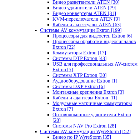
Видео разветвители ATEN
[30]
Видео удлинители ATEN
[79]
Видео конвертеры ATEN
[31]
KVM-переключатели ATEN
[9]
Кабели и аксессуары ATEN
[63]
Системы AV-коммутации Extron
[199]
Процессоры для видеостен Extron
[6]
Процессоры обработки видеосигналов
Extron
[22]
Коммутаторы Extron
[17]
Системы DTP Extron
[43]
USB для профессиональных AV-систем
Extron
[5]
Системы XTP Extron
[30]
Аудиооборудование Extron
[1]
Системы DXP Extron
[6]
Монтажные крепления Extron
[3]
Кабели и адаптеры Extron
[11]
Модульные матричные коммутаторы
Extron
[7]
Оптоволоконные удлинители Extron
[20]
Системы NAV Pro Extron
[28]
Системы AV-коммутации WyreStorm
[152]
Видео по IP WyreStorm
[35]