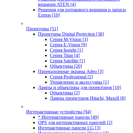
вещания ATEN
[4]
Решения для потокового вещания и записи
Extron
[10]
Проекторы
[51]
Проекторы Digital Projection
[38]
Серия M-Vision
[3]
Серия E-Vision
[9]
Серия Insight
[1]
Серия Titan
[4]
Серия Satellite
[1]
Объективы
[20]
Проекционные экраны Adeo
[3]
Серия Professional
[2]
Управление и аксессуары
[1]
Лампы и объективы для проекторов
[10]
Объективы
[2]
Лампы проекторов Hitachi, Maxell
[8]
Интерактивные устройства
[94]
* Интерактивные панели
[49]
OPS для интерактивных панелей
[2]
Интерактивные панели LG
[3]