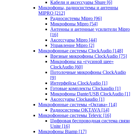
Кабели и аксессуары Shure
[6]
Микрофоны, радиосистемы и антенны
MIPRO
[212]
Радиосистемы Mipro
[96]
Микрофоны Mipro
[54]
Антенны и антенные усилители Mipro
[16]
Аксессуары Mipro
[44]
Управление Mipro
[2]
Микрофонные системы ClockAudio
[148]
Врезные микрофоны ClockAudio
[75]
Микрофоны на «гусиной шее»
ClockAudio
[60]
Потолочные микрофоны ClockAudio
[9]
Интерфейсы ClockAudio
[1]
Готовые комплекты Clockaudio
[1]
Микрофоны Dante/USB ClockAudio
[1]
Аксессуары Clockaudio
[1]
Микрофонные системы «Октава»
[14]
Радиосистемы OKTAVA
[14]
Микрофонные системы Televic
[16]
Цифровая беспроводная система связи
Unite
[16]
Микрофоны Biamp
[17]