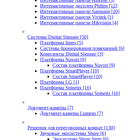
Интерактивные панели Hisense
[3]
Интерактивные дисплеи Philips
[12]
Интерактивные панели Samsung
[20]
Интерактивные панели Vivitek
[1]
Интерактивные панели Hikvision
[4]
Системы Digital Signage
[50]
Платформа Innes
[5]
Системы бронирования помещений
[6]
Комплекты Digital Signage
[3]
Платформа Navori
[9]
Состав платформы Navori
[9]
Платформа SmartPlayer
[10]
Состав SmartPlayer
[10]
Платформа LG
[1]
Платформа Spinetix
[16]
Состав платформы Spinetix
[16]
Документ-камеры
[7]
Документ-камеры Lumens
[7]
Решения для переговорных комнат
[130]
Звуковые экосистемы Shure
[6]
Экосистема Shure Stem
[6]