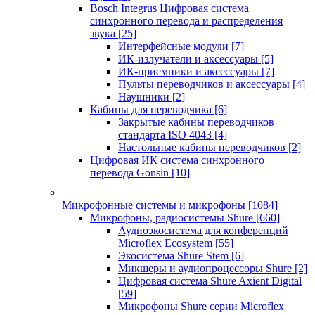
Bosch Integrus Цифровая система
синхронного перевода и распределения
звука
[25]
Интерфейсные модули
[7]
ИК-излучатели и аксессуары
[5]
ИК-приемники и аксессуары
[7]
Пульты переводчиков и аксессуары
[4]
Наушники
[2]
Кабины для переводчика
[6]
Закрытые кабины переводчиков
стандарта ISO 4043
[4]
Настольные кабины переводчиков
[2]
Цифровая ИК система синхронного
перевода Gonsin
[10]
Микрофонные системы и микрофоны
[1084]
Микрофоны, радиосистемы Shure
[660]
Аудиоэкосистема для конференций
Microflex Ecosystem
[55]
Экосистема Shure Stem
[6]
Микшеры и аудиопроцессоры Shure
[2]
Цифровая система Shure Axient Digital
[59]
Микрофоны Shure серии Microflex