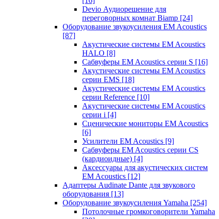
[16]
Devio Аудиорешение для
переговорных комнат Biamp
[24]
Оборудование звукоусиления EM Acoustics
[87]
Акустические системы EM Acoustics
HALO
[8]
Сабвуферы EM Acoustics серии S
[16]
Акустические системы EM Acoustics
серии EMS
[18]
Акустические системы EM Acoustics
серии Reference
[10]
Акустические системы EM Acoustics
серии i
[4]
Сценические мониторы EM Acoustics
[6]
Усилители EM Acoustics
[9]
Сабвуферы EM Acoustics серии CS
(кардиоидные)
[4]
Аксессуары для акустических систем
EM Acoustics
[12]
Адаптеры Audinate Dante для звукового
оборудования
[13]
Оборудование звукоусиления Yamaha
[254]
Потолочные громкоговорители Yamaha