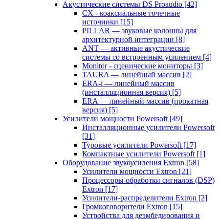
Акустические системы DS Proaudio
[42]
CX - коаксиальные точечные
источники
[15]
PILLAR — звуковые колонны для
архитектурной интеграции
[8]
ANT — активные акустические
системы со встроенным усилением
[4]
Monitor - сценические мониторы
[3]
TAURA — линейный массив
[2]
ERA-i — линейный массив
(инсталляционная версия)
[5]
ERA — линейный массив (прокатная
версия)
[5]
Усилители мощности Powersoft
[49]
Инсталляционные усилители Powersoft
[31]
Туровые усилители Powersoft
[17]
Компактные усилители Powersoft
[1]
Оборудование звукоусиления Extron
[58]
Усилители мощности Extron
[21]
Процессоры обработки сигналов (DSP)
Extron
[17]
Усилители-распределители Extron
[2]
Громкоговорители Extron
[15]
Устройства для деэмбедирования и