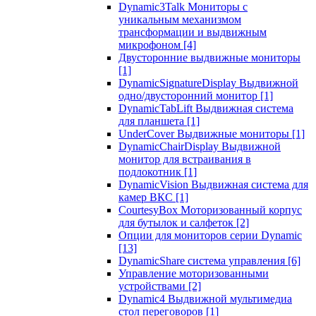
Dynamic3Talk Мониторы с
уникальным механизмом
трансформации и выдвижным
микрофоном
[4]
Двусторонние выдвижные мониторы
[1]
DynamicSignatureDisplay Выдвижной
одно/двусторонний монитор
[1]
DynamicTabLift Выдвижная система
для планшета
[1]
UnderCover Выдвижные мониторы
[1]
DynamicChairDisplay Выдвижной
монитор для встраивания в
подлокотник
[1]
DynamicVision Выдвижная система для
камер ВКС
[1]
CourtesyBox Моторизованный корпус
для бутылок и салфеток
[2]
Опции для мониторов серии Dynamic
[13]
DynamicShare система управления
[6]
Управление моторизованными
устройствами
[2]
Dynamic4 Выдвижной мультимедиа
стол переговоров
[1]