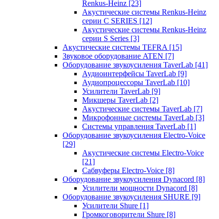
Renkus-Heinz
[23]
Акустические системы Renkus-Heinz
серии C SERIES
[12]
Акустические системы Renkus-Heinz
серии S Series
[3]
Акустические системы TEFRA
[15]
Звуковое оборудование ATEN
[7]
Оборудование звукоусиления TaverLab
[41]
Аудиоинтерфейсы TaverLab
[9]
Аудиопроцессоры TaverLab
[10]
Усилители TaverLab
[9]
Микшеры TaverLab
[2]
Акустические системы TaverLab
[7]
Микрофонные системы TaverLab
[3]
Системы управления TaverLab
[1]
Оборудование звукоусиления Electro-Voice
[29]
Акустические системы Electro-Voice
[21]
Сабвуферы Electro-Voice
[8]
Оборудование звукоусиления Dynacord
[8]
Усилители мощности Dynacord
[8]
Оборудование звукоусиления SHURE
[9]
Усилители Shure
[1]
Громкоговорители Shure
[8]