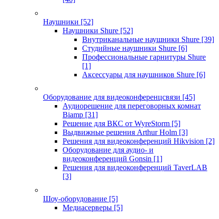
Наушники
[52]
Наушники Shure
[52]
Внутриканальные наушники Shure
[39]
Студийные наушники Shure
[6]
Профессиональные гарнитуры Shure
[1]
Аксессуары для наушников Shure
[6]
Оборудование для видеоконференцсвязи
[45]
Аудиорешение для переговорных комнат
Biamp
[31]
Решение для ВКС от WyreStorm
[5]
Выдвижные решения Arthur Holm
[3]
Решения для видеоконференций Hikvision
[2]
Оборудование для аудио- и
видеоконференций Gonsin
[1]
Решения для видеоконференций TaverLAB
[3]
Шоу-оборудование
[5]
Медиасерверы
[5]