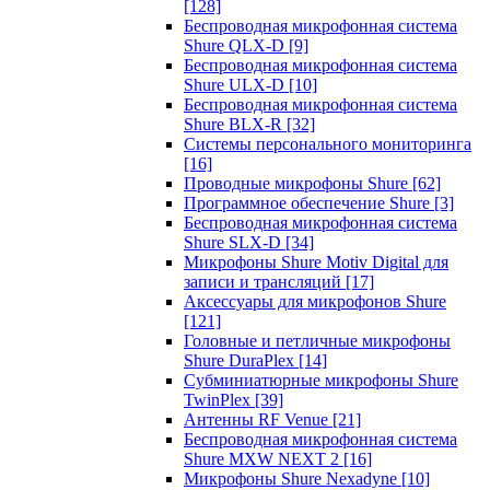
[128]
Беспроводная микрофонная система
Shure QLX-D
[9]
Беспроводная микрофонная система
Shure ULX-D
[10]
Беспроводная микрофонная система
Shure BLX-R
[32]
Системы персонального мониторинга
[16]
Проводные микрофоны Shure
[62]
Программное обеспечение Shure
[3]
Беспроводная микрофонная система
Shure SLX-D
[34]
Микрофоны Shure Motiv Digital для
записи и трансляций
[17]
Аксессуары для микрофонов Shure
[121]
Головные и петличные микрофоны
Shure DuraPlex
[14]
Субминиатюрные микрофоны Shure
TwinPlex
[39]
Антенны RF Venue
[21]
Беспроводная микрофонная система
Shure MXW NEXT 2
[16]
Микрофоны Shure Nexadyne
[10]