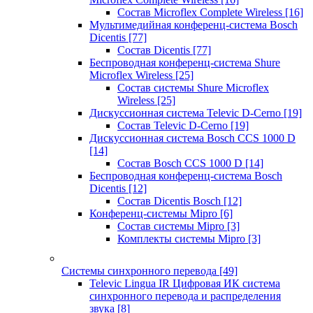
Состав Microflex Complete Wireless
[16]
Мультимедийная конференц-система Bosch
Dicentis
[77]
Состав Dicentis
[77]
Беспроводная конференц-система Shure
Microflex Wireless
[25]
Состав системы Shure Microflex
Wireless
[25]
Дискуссионная система Televic D-Cerno
[19]
Состав Televic D-Cerno
[19]
Дискуссионная система Bosch CCS 1000 D
[14]
Состав Bosch CCS 1000 D
[14]
Беспроводная конференц-система Bosch
Dicentis
[12]
Состав Dicentis Bosch
[12]
Конференц-системы Mipro
[6]
Состав системы Mipro
[3]
Комплекты системы Mipro
[3]
Системы синхронного перевода
[49]
Televic Lingua IR Цифровая ИК система
синхронного перевода и распределения
звука
[8]