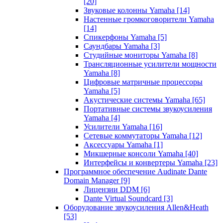
[20]
Звуковые колонны Yamaha
[14]
Настенные громкоговорители Yamaha
[14]
Спикерфоны Yamaha
[5]
Саундбары Yamaha
[3]
Студийные мониторы Yamaha
[8]
Трансляционные усилители мощности
Yamaha
[8]
Цифровые матричные процессоры
Yamaha
[5]
Акустические системы Yamaha
[65]
Портативные системы звукоусиления
Yamaha
[4]
Усилители Yamaha
[16]
Сетевые коммутаторы Yamaha
[12]
Аксессуары Yamaha
[1]
Микшерные консоли Yamaha
[40]
Интерфейсы и конвертеры Yamaha
[23]
Программное обеспечение Audinate Dante
Domain Manager
[9]
Лицензии DDM
[6]
Dante Virtual Soundcard
[3]
Оборудование звукоусиления Allen&Heath
[53]