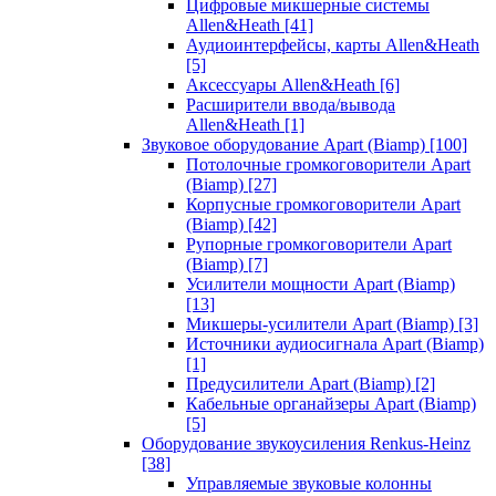
Цифровые микшерные системы
Allen&Heath
[41]
Аудиоинтерфейсы, карты Allen&Heath
[5]
Аксессуары Allen&Heath
[6]
Расширители ввода/вывода
Allen&Heath
[1]
Звуковое оборудование Apart (Biamp)
[100]
Потолочные громкоговорители Apart
(Biamp)
[27]
Корпусные громкоговорители Apart
(Biamp)
[42]
Рупорные громкоговорители Apart
(Biamp)
[7]
Усилители мощности Apart (Biamp)
[13]
Микшеры-усилители Apart (Biamp)
[3]
Источники аудиосигнала Apart (Biamp)
[1]
Предусилители Apart (Biamp)
[2]
Кабельные органайзеры Apart (Biamp)
[5]
Оборудование звукоусиления Renkus-Heinz
[38]
Управляемые звуковые колонны