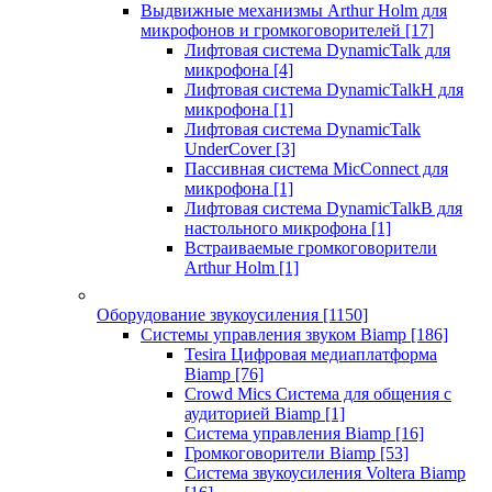
Выдвижные механизмы Arthur Holm для
микрофонов и громкоговорителей
[17]
Лифтовая система DynamicTalk для
микрофона
[4]
Лифтовая система DynamicTalkH для
микрофона
[1]
Лифтовая система DynamicTalk
UnderCover
[3]
Пассивная система MicConnect для
микрофона
[1]
Лифтовая система DynamicTalkB для
настольного микрофона
[1]
Встраиваемые громкоговорители
Arthur Holm
[1]
Оборудование звукоусиления
[1150]
Системы управления звуком Biamp
[186]
Tesira Цифровая медиаплатформа
Biamp
[76]
Crowd Mics Система для общения с
аудиторией Biamp
[1]
Система управления Biamp
[16]
Громкоговорители Biamp
[53]
Система звукоусиления Voltera Biamp