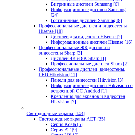
Витринные дисплеи Sumsung
[6]
Информационные дисплеи Samsung
[24]
Гостиничные дисплеи Samsung
[8]
Профессиональные дисплеи и видеостены
Hisense
[18]
Дисплеи для видеостен Hisense
[2]
Информационные дисплеи Hisense
[16]
Профессиональные ЖК дисплеи и
видеостены Sharp
[3]
Дисплеи 4K и 8K Sharp
[1]
Профессиональные дисплеи Sharp
[2]
Профессиональные дисплеи, видеостены,
LED Hikvision
[11]
Панели для видеостен Hikvision
[3]
Информационные дисплеи Hikvision со
встроенной ОС Andriod
[1]
Крепления для экранов и видеостен
Hikvision
[7]
Светодиодные экраны
[143]
Светодиодные экраны AET
[35]
Cерия Koala
[5]
Серия AT
[9]