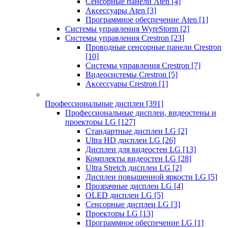
Сенсорные панели Aten
[4]
Аксессуары Aten
[3]
Программное обеспечение Aten
[1]
Системы управления WyreStorm
[2]
Системы управления Crestron
[23]
Проводные сенсорные панели Crestron
[10]
Системы управления Crestron
[7]
Видеосистемы Crestron
[5]
Аксессуары Crestron
[1]
Профессиональные дисплеи
[391]
Профессиональные дисплеи, видеостены и
проекторы LG
[127]
Стандартные дисплеи LG
[2]
Ultra HD дисплеи LG
[26]
Дисплеи для видеостен LG
[13]
Комплекты видеостен LG
[28]
Ultra Stretch дисплеи LG
[2]
Дисплеи повышенной яркости LG
[5]
Прозрачные дисплеи LG
[4]
OLED дисплеи LG
[5]
Сенсорные дисплеи LG
[3]
Проекторы LG
[13]
Программное обеспечение LG
[1]