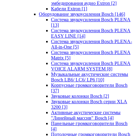
эмбедирования аудио Extron
[2]
Кабели Extron
[1]
Оборудование звукоусиления Bosch
[146]
Система звукоусиления Bosch PLENA
[13]
Система звукоусиления Bosch PLENA
EASY LINE
[14]
Система звукоусиления Bosch PLENA-
All-in-One
[5]
Система звукоусиления Bosch PLENA
Matrix
[5]
Система звукоусиления Bosch PLENA
VOICE ALARM SYSTEM
[8]
Музыкальные акустические системы
Bosch LB6/ LC6/ LP6
[10]
Корпусные громкоговорители Bosch
[37]
Звуковые колонки Bosch
[2]
Звуковые колонки Bosch серии XLA
3200
[3]
Активные акустические системы
"Линейный массив" Bosch
[4]
Панельные громкоговорители Bosch
[4]
Потолочные громкоговорители Bosch