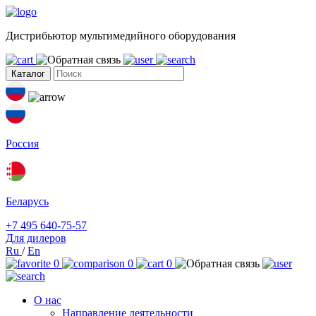
Дистрибьютор мультимедийного оборудования
Каталог
Россия
Беларусь
+7 495 640-75-57
Для дилеров
Ru
/
En
0
0
0
О нас
Направление деятельности