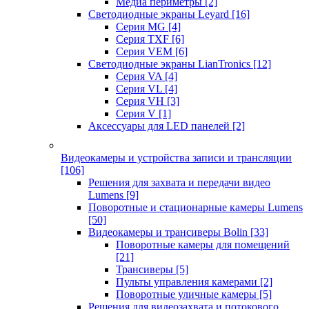
Медиа периметры
[2]
Светодиодные экраны Leyard
[16]
Серия MG
[4]
Серия TXF
[6]
Серия VEM
[6]
Светодиодные экраны LianTronics
[12]
Серия VA
[4]
Серия VL
[4]
Серия VH
[3]
Серия V
[1]
Аксессуары для LED панелей
[2]
Видеокамеры и устройства записи и трансляции
[106]
Решения для захвата и передачи видео
Lumens
[9]
Поворотные и стационарные камеры Lumens
[50]
Видеокамеры и трансиверы Bolin
[33]
Поворотные камеры для помещений
[21]
Трансиверы
[5]
Пульты управления камерами
[2]
Поворотные уличные камеры
[5]
Решения для видеозахвата и потокового