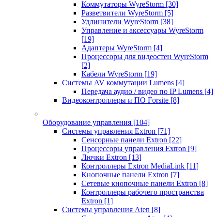
Коммутаторы WyreStorm
[30]
Разветвители WyreStorm
[5]
Удлинители WyreStorm
[38]
Управление и аксессуары WyreStorm
[19]
Адаптеры WyreStorm
[4]
Процессоры для видеостен WyreStorm
[2]
Кабели WyreStorm
[19]
Системы AV коммутации Lumens
[4]
Передача аудио / видео по IP Lumens
[4]
Видеоконтроллеры и ПО Forsite
[8]
Оборудование управления
[104]
Системы управления Extron
[71]
Сенсорные панели Extron
[22]
Процессоры управления Extron
[9]
Лючки Extron
[13]
Контроллеры Extron MediaLink
[11]
Кнопочные панели Extron
[7]
Сетевые кнопочные панели Extron
[8]
Контроллеры рабочего пространства
Extron
[1]
Системы управления Aten
[8]