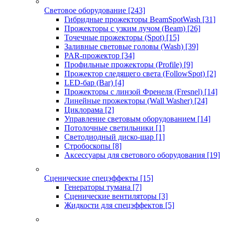
Световое оборудование
[243]
Гибридные прожекторы BeamSpotWash
[31]
Прожекторы с узким лучом (Beam)
[26]
Точечные прожекторы (Spot)
[15]
Заливные световые головы (Wash)
[39]
PAR-прожектор
[34]
Профильные прожекторы (Profile)
[9]
Прожектор следящего света (FollowSpot)
[2]
LED-бар (Bar)
[4]
Прожекторы с линзой Френеля (Fresnel)
[14]
Линейные прожекторы (Wall Washer)
[24]
Циклорама
[2]
Управление световым оборудованием
[14]
Потолочные светильники
[1]
Светодиодный диско-шар
[1]
Стробоскопы
[8]
Аксессуары для светового оборудования
[19]
Сценические спецэффекты
[15]
Генераторы тумана
[7]
Сценические вентиляторы
[3]
Жидкости для спецэффектов
[5]