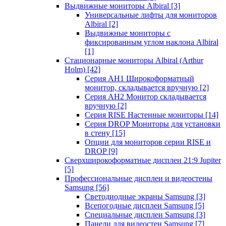
Выдвижные мониторы Albiral
[3]
Универсальные лифты для мониторов
Albiral
[2]
Выдвижные мониторы с
фиксированным углом наклона Albiral
[1]
Стационарные мониторы Albiral (Arthur
Holm)
[42]
Серия AH1 Широкоформатный
монитор, складывается вручную
[2]
Серия AH2 Монитор складывается
вручную
[2]
Серия RISE Настенные мониторы
[14]
Серия DROP Мониторы для установки
в стену
[15]
Опции для мониторов серии RISE и
DROP
[9]
Сверхширокоформатные дисплеи 21:9 Jupiter
[5]
Профессиональные дисплеи и видеостены
Samsung
[56]
Светодиодные экраны Samsung
[3]
Всепогодные дисплеи Samsung
[5]
Специальные дисплеи Samsung
[3]
Панели для видеостен Samsung
[7]