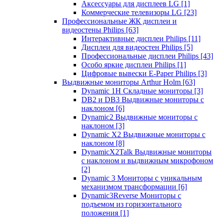
Аксессуары для дисплеев LG
[1]
Коммерческие телевизоры LG
[23]
Профессиональные ЖК дисплеи и
видеостены Philips
[63]
Интерактивные дисплеи Philips
[11]
Дисплеи для видеостен Philips
[5]
Профессиональные дисплеи Philips
[43]
Особо яркие дисплеи Philips
[1]
Цифровые вывески E-Paper Philips
[3]
Выдвижные мониторы Arthur Holm
[63]
Dynamic 1Н Складные мониторы
[3]
DB2 и DB3 Выдвижные мониторы с
наклоном
[6]
Dynamic2 Выдвижные мониторы с
наклоном
[3]
Dynamic X2 Выдвижные мониторы с
наклоном
[8]
DynamicX2Talk Выдвижные мониторы
с наклоном и выдвижным микрофоном
[2]
Dynamic 3 Мониторы с уникальным
механизмом трансформации
[6]
Dynamic3Reverse Мониторы с
подъемом из горизонтального
положения
[1]