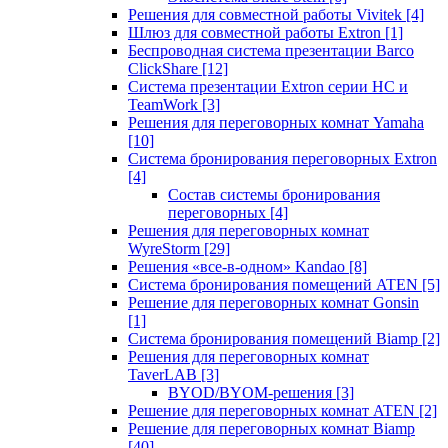
Решения для совместной работы Vivitek
[4]
Шлюз для совместной работы Extron
[1]
Беспроводная система презентации Barco
ClickShare
[12]
Система презентации Extron серии HC и
TeamWork
[3]
Решения для переговорных комнат Yamaha
[10]
Система бронирования переговорных Extron
[4]
Состав системы бронирования
переговорных
[4]
Решения для переговорных комнат
WyreStorm
[29]
Решения «все-в-одном» Kandao
[8]
Система бронирования помещений ATEN
[5]
Решение для переговорных комнат Gonsin
[1]
Система бронирования помещений Biamp
[2]
Решения для переговорных комнат
TaverLAB
[3]
BYOD/BYOM-решения
[3]
Решение для переговорных комнат ATEN
[2]
Решение для переговорных комнат Biamp
[40]