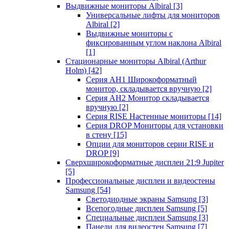
Выдвижные мониторы Albiral
[3]
Универсальные лифты для мониторов
Albiral
[2]
Выдвижные мониторы с
фиксированным углом наклона Albiral
[1]
Стационарные мониторы Albiral (Arthur
Holm)
[42]
Серия AH1 Широкоформатный
монитор, складывается вручную
[2]
Серия AH2 Монитор складывается
вручную
[2]
Серия RISE Настенные мониторы
[14]
Серия DROP Мониторы для установки
в стену
[15]
Опции для мониторов серии RISE и
DROP
[9]
Сверхширокоформатные дисплеи 21:9 Jupiter
[5]
Профессиональные дисплеи и видеостены
Samsung
[54]
Светодиодные экраны Samsung
[3]
Всепогодные дисплеи Samsung
[5]
Специальные дисплеи Samsung
[3]
Панели для видеостен Samsung
[7]