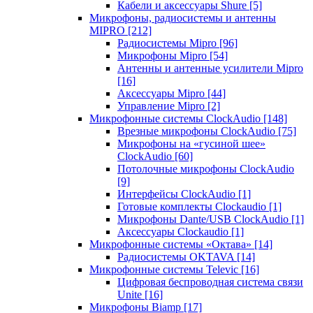
Кабели и аксессуары Shure
[5]
Микрофоны, радиосистемы и антенны
MIPRO
[212]
Радиосистемы Mipro
[96]
Микрофоны Mipro
[54]
Антенны и антенные усилители Mipro
[16]
Аксессуары Mipro
[44]
Управление Mipro
[2]
Микрофонные системы ClockAudio
[148]
Врезные микрофоны ClockAudio
[75]
Микрофоны на «гусиной шее»
ClockAudio
[60]
Потолочные микрофоны ClockAudio
[9]
Интерфейсы ClockAudio
[1]
Готовые комплекты Clockaudio
[1]
Микрофоны Dante/USB ClockAudio
[1]
Аксессуары Clockaudio
[1]
Микрофонные системы «Октава»
[14]
Радиосистемы OKTAVA
[14]
Микрофонные системы Televic
[16]
Цифровая беспроводная система связи
Unite
[16]
Микрофоны Biamp
[17]