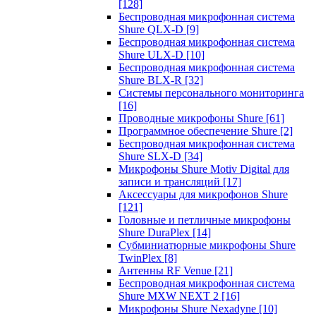
[128]
Беспроводная микрофонная система
Shure QLX-D
[9]
Беспроводная микрофонная система
Shure ULX-D
[10]
Беспроводная микрофонная система
Shure BLX-R
[32]
Системы персонального мониторинга
[16]
Проводные микрофоны Shure
[61]
Программное обеспечение Shure
[2]
Беспроводная микрофонная система
Shure SLX-D
[34]
Микрофоны Shure Motiv Digital для
записи и трансляций
[17]
Аксессуары для микрофонов Shure
[121]
Головные и петличные микрофоны
Shure DuraPlex
[14]
Субминиатюрные микрофоны Shure
TwinPlex
[8]
Антенны RF Venue
[21]
Беспроводная микрофонная система
Shure MXW NEXT 2
[16]
Микрофоны Shure Nexadyne
[10]