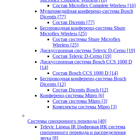
Состав Microflex Complete Wireless
[16]
Мультимедийная конференц-система Bosch
Dicentis
[77]
Состав Dicentis
[77]
Беспроводная конференц-система Shure
Microflex Wireless
[25]
Состав системы Shure Microflex
Wireless
[25]
Дискуссионная система Televic D-Cerno
[19]
Состав Televic D-Cerno
[19]
Дискуссионная система Bosch CCS 1000 D
[14]
Состав Bosch CCS 1000 D
[14]
Беспроводная конференц-система Bosch
Dicentis
[12]
Состав Dicentis Bosch
[12]
Конференц-системы Mipro
[6]
Состав системы Mipro
[3]
Комплекты системы Mipro
[3]
Системы синхронного перевода
[49]
Televic Lingua IR Цифровая ИК система
синхронного перевода и распределения
звука
[8]