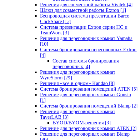
Решения для совместной работы Vivitek
[4]
Шлюз для совместной работы Extron
[1]
Беспроводная система презентации Barco
ClickShare
[12]
Система презентации Extron серии HC и
TeamWork
[3]
Решения для переговорных комнат Yamaha
[10]
Система бронирования переговорных Extron
[4]
Состав системы бронирования
переговорных
[4]
Решения для переговорных комнат
WyreStorm
[29]
Решения «все-в-одном» Kandao
[8]
Система бронирования помещений ATEN
[5]
Решение для переговорных комнат Gonsin
[1]
Система бронирования помещений Biamp
[2]
Решения для переговорных комнат
TaverLAB
[3]
BYOD/BYOM-решения
[3]
Решение для переговорных комнат ATEN
[2]
Решение для переговорных комнат Biamp
[40]