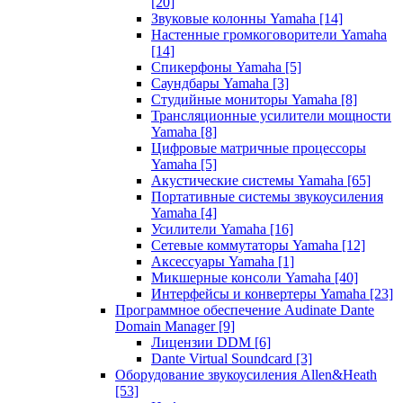
[20]
Звуковые колонны Yamaha
[14]
Настенные громкоговорители Yamaha
[14]
Спикерфоны Yamaha
[5]
Саундбары Yamaha
[3]
Студийные мониторы Yamaha
[8]
Трансляционные усилители мощности
Yamaha
[8]
Цифровые матричные процессоры
Yamaha
[5]
Акустические системы Yamaha
[65]
Портативные системы звукоусиления
Yamaha
[4]
Усилители Yamaha
[16]
Сетевые коммутаторы Yamaha
[12]
Аксессуары Yamaha
[1]
Микшерные консоли Yamaha
[40]
Интерфейсы и конвертеры Yamaha
[23]
Программное обеспечение Audinate Dante
Domain Manager
[9]
Лицензии DDM
[6]
Dante Virtual Soundcard
[3]
Оборудование звукоусиления Allen&Heath
[53]