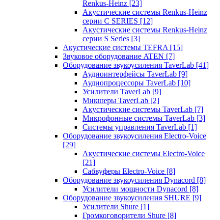
Renkus-Heinz
[23]
Акустические системы Renkus-Heinz
серии C SERIES
[12]
Акустические системы Renkus-Heinz
серии S Series
[3]
Акустические системы TEFRA
[15]
Звуковое оборудование ATEN
[7]
Оборудование звукоусиления TaverLab
[41]
Аудиоинтерфейсы TaverLab
[9]
Аудиопроцессоры TaverLab
[10]
Усилители TaverLab
[9]
Микшеры TaverLab
[2]
Акустические системы TaverLab
[7]
Микрофонные системы TaverLab
[3]
Системы управления TaverLab
[1]
Оборудование звукоусиления Electro-Voice
[29]
Акустические системы Electro-Voice
[21]
Сабвуферы Electro-Voice
[8]
Оборудование звукоусиления Dynacord
[8]
Усилители мощности Dynacord
[8]
Оборудование звукоусиления SHURE
[9]
Усилители Shure
[1]
Громкоговорители Shure
[8]