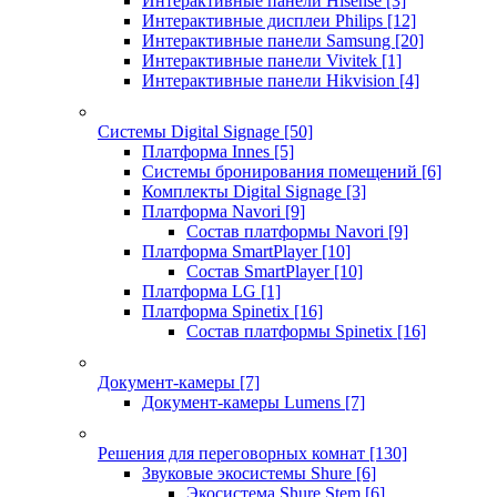
Интерактивные панели Hisense
[3]
Интерактивные дисплеи Philips
[12]
Интерактивные панели Samsung
[20]
Интерактивные панели Vivitek
[1]
Интерактивные панели Hikvision
[4]
Системы Digital Signage
[50]
Платформа Innes
[5]
Системы бронирования помещений
[6]
Комплекты Digital Signage
[3]
Платформа Navori
[9]
Состав платформы Navori
[9]
Платформа SmartPlayer
[10]
Состав SmartPlayer
[10]
Платформа LG
[1]
Платформа Spinetix
[16]
Состав платформы Spinetix
[16]
Документ-камеры
[7]
Документ-камеры Lumens
[7]
Решения для переговорных комнат
[130]
Звуковые экосистемы Shure
[6]
Экосистема Shure Stem
[6]