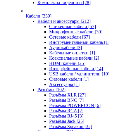
Комплекты видеостен
[28]
Кабели
[339]
Кабели и аксессуары
[212]
Спикерные кабели
[57]
Микрофонные кабели
[30]
Сетевые кабели
[67]
Инструментальный кабель
[1]
Аудиокабели
[3]
Кабельные оплетки
[1]
Коаксиальные кабели
[2]
HDMI кабели
[25]
Интерфейсные кабели
[14]
USB кабели / удлинители
[10]
Силовые кабели
[1]
Аксессуары
[1]
Разъёмы
[102]
Разъёмы XLR
[27]
Разъёмы BNC
[7]
Разъёмы POWERCON
[6]
Разъёмы RCA
[2]
Разъёмы RJ45
[3]
Разъёмы Jack
[25]
Разъёмы Speakon
[32]