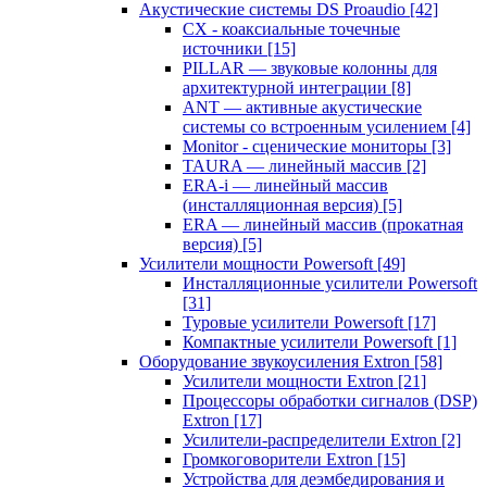
Акустические системы DS Proaudio
[42]
CX - коаксиальные точечные
источники
[15]
PILLAR — звуковые колонны для
архитектурной интеграции
[8]
ANT — активные акустические
системы со встроенным усилением
[4]
Monitor - сценические мониторы
[3]
TAURA — линейный массив
[2]
ERA-i — линейный массив
(инсталляционная версия)
[5]
ERA — линейный массив (прокатная
версия)
[5]
Усилители мощности Powersoft
[49]
Инсталляционные усилители Powersoft
[31]
Туровые усилители Powersoft
[17]
Компактные усилители Powersoft
[1]
Оборудование звукоусиления Extron
[58]
Усилители мощности Extron
[21]
Процессоры обработки сигналов (DSP)
Extron
[17]
Усилители-распределители Extron
[2]
Громкоговорители Extron
[15]
Устройства для деэмбедирования и