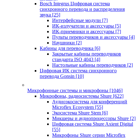
Bosch Integrus Цифровая система
синхронного перевода и распределения
звука
[25]
Интерфейсные модули
[7]
ИК-излучатели и аксессуары
[5]
ИК-приемники и аксессуары
[7]
Пульты переводчиков и аксессуары
[4]
Наушники
[2]
Кабины для переводчика
[6]
Закрытые кабины переводчиков
стандарта ISO 4043
[4]
Настольные кабины переводчиков
[2]
Цифровая ИК система синхронного
перевода Gonsin
[10]
Микрофонные системы и микрофоны
[1046]
Микрофоны, радиосистемы Shure
[622]
Аудиоэкосистема для конференций
Microflex Ecosystem
[55]
Экосистема Shure Stem
[6]
Микшеры и аудиопроцессоры Shure
[2]
Цифровая система Shure Axient Digital
[55]
Микрофоны Shure серии Microflex