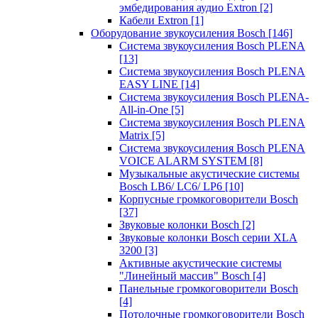
эмбедирования аудио Extron
[2]
Кабели Extron
[1]
Оборудование звукоусиления Bosch
[146]
Система звукоусиления Bosch PLENA
[13]
Система звукоусиления Bosch PLENA
EASY LINE
[14]
Система звукоусиления Bosch PLENA-
All-in-One
[5]
Система звукоусиления Bosch PLENA
Matrix
[5]
Система звукоусиления Bosch PLENA
VOICE ALARM SYSTEM
[8]
Музыкальные акустические системы
Bosch LB6/ LC6/ LP6
[10]
Корпусные громкоговорители Bosch
[37]
Звуковые колонки Bosch
[2]
Звуковые колонки Bosch серии XLA
3200
[3]
Активные акустические системы
"Линейный массив" Bosch
[4]
Панельные громкоговорители Bosch
[4]
Потолочные громкоговорители Bosch