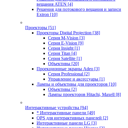
вещания ATEN
[4]
Решения для потокового вещания и записи
Extron
[10]
Проекторы
[51]
Проекторы Digital Projection
[38]
Серия M-Vision
[3]
Серия E-Vision
[9]
Серия Insight
[1]
Серия Titan
[4]
Серия Satellite
[1]
Объективы
[20]
Проекционные экраны Adeo
[3]
Серия Professional
[2]
Управление и аксессуары
[1]
Лампы и объективы для проекторов
[10]
Объективы
[2]
Лампы проекторов Hitachi, Maxell
[8]
Интерактивные устройства
[94]
* Интерактивные панели
[49]
OPS для интерактивных панелей
[2]
Интерактивные панели LG
[3]