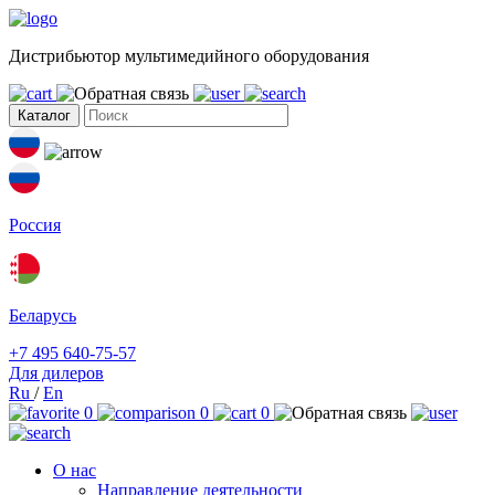
Дистрибьютор мультимедийного оборудования
Каталог
Россия
Беларусь
+7 495 640-75-57
Для дилеров
Ru
/
En
0
0
0
О нас
Направление деятельности