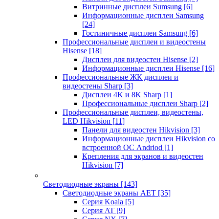
Витринные дисплеи Sumsung
[6]
Информационные дисплеи Samsung
[24]
Гостиничные дисплеи Samsung
[6]
Профессиональные дисплеи и видеостены
Hisense
[18]
Дисплеи для видеостен Hisense
[2]
Информационные дисплеи Hisense
[16]
Профессиональные ЖК дисплеи и
видеостены Sharp
[3]
Дисплеи 4K и 8K Sharp
[1]
Профессиональные дисплеи Sharp
[2]
Профессиональные дисплеи, видеостены,
LED Hikvision
[11]
Панели для видеостен Hikvision
[3]
Информационные дисплеи Hikvision со
встроенной ОС Andriod
[1]
Крепления для экранов и видеостен
Hikvision
[7]
Светодиодные экраны
[143]
Светодиодные экраны AET
[35]
Cерия Koala
[5]
Серия AT
[9]