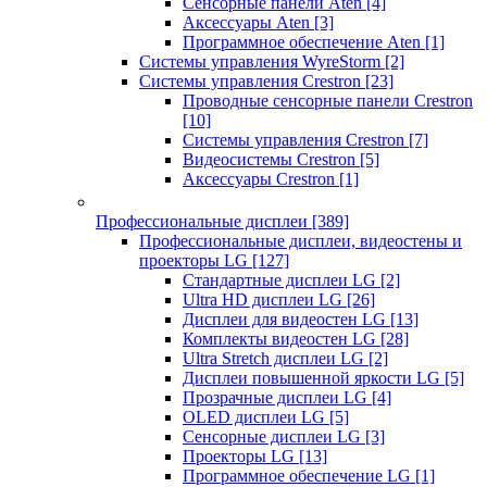
Сенсорные панели Aten
[4]
Аксессуары Aten
[3]
Программное обеспечение Aten
[1]
Системы управления WyreStorm
[2]
Системы управления Crestron
[23]
Проводные сенсорные панели Crestron
[10]
Системы управления Crestron
[7]
Видеосистемы Crestron
[5]
Аксессуары Crestron
[1]
Профессиональные дисплеи
[389]
Профессиональные дисплеи, видеостены и
проекторы LG
[127]
Стандартные дисплеи LG
[2]
Ultra HD дисплеи LG
[26]
Дисплеи для видеостен LG
[13]
Комплекты видеостен LG
[28]
Ultra Stretch дисплеи LG
[2]
Дисплеи повышенной яркости LG
[5]
Прозрачные дисплеи LG
[4]
OLED дисплеи LG
[5]
Сенсорные дисплеи LG
[3]
Проекторы LG
[13]
Программное обеспечение LG
[1]