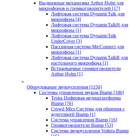
Выдвижные механизмы Arthur Holm для
микрофонов и громкоговорителей
[17]
Лифтовая система DynamicTalk для
микрофона
[4]
Лифтовая система DynamicTalkH для
микрофона
[1]
Лифтовая система DynamicTalk
UnderCover
[3]
Пассивная система MicConnect для
микрофона
[1]
Лифтовая система DynamicTalkB для
настольного микрофона
[1]
Встраиваемые громкоговорители
Arthur Holm
[1]
Оборудование звукоусиления
[1150]
Системы управления звуком Biamp
[186]
Tesira Цифровая медиаплатформа
Biamp
[76]
Crowd Mics Система для общения с
аудиторией Biamp
[1]
Система управления Biamp
[16]
Громкоговорители Biamp
[53]
Система звукоусиления Voltera Biamp