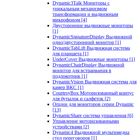
Dynamic3Talk Мониторы с
уникальным механизмом
трансформации и выдвижным
микрофоном
[4]
Двусторонние выдвижные мониторы
[1]
DynamicSignatureDisplay Выдвижной
одно/двусторонний монитор
[1]
DynamicTabLift Выдвижная система
для планшета
[1]
UnderCover Выдвижные мониторы
[1]
DynamicChairDisplay Выдвижной
монитор для встраивания в
подлокотник
[1]
DynamicVision Выдвижная система для
камер ВКС
[1]
CourtesyBox Моторизованный корпус
для бутылок и салфеток
[2]
Опции для мониторов серии Dynamic
[13]
DynamicShare система управления
[6]
Управление моторизованными
устройствами
[2]
Dynamic4 Выдвижной мультимедиа
стол переговоров
[1]