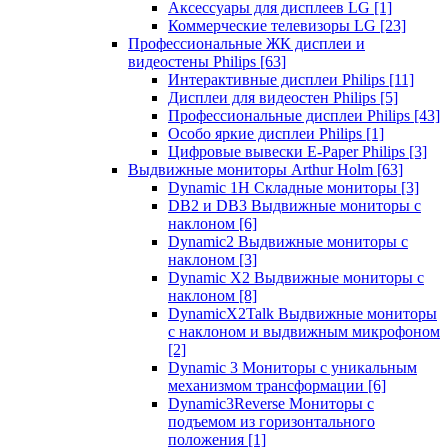
Аксессуары для дисплеев LG
[1]
Коммерческие телевизоры LG
[23]
Профессиональные ЖК дисплеи и
видеостены Philips
[63]
Интерактивные дисплеи Philips
[11]
Дисплеи для видеостен Philips
[5]
Профессиональные дисплеи Philips
[43]
Особо яркие дисплеи Philips
[1]
Цифровые вывески E-Paper Philips
[3]
Выдвижные мониторы Arthur Holm
[63]
Dynamic 1Н Складные мониторы
[3]
DB2 и DB3 Выдвижные мониторы с
наклоном
[6]
Dynamic2 Выдвижные мониторы с
наклоном
[3]
Dynamic X2 Выдвижные мониторы с
наклоном
[8]
DynamicX2Talk Выдвижные мониторы
с наклоном и выдвижным микрофоном
[2]
Dynamic 3 Мониторы с уникальным
механизмом трансформации
[6]
Dynamic3Reverse Мониторы с
подъемом из горизонтального
положения
[1]