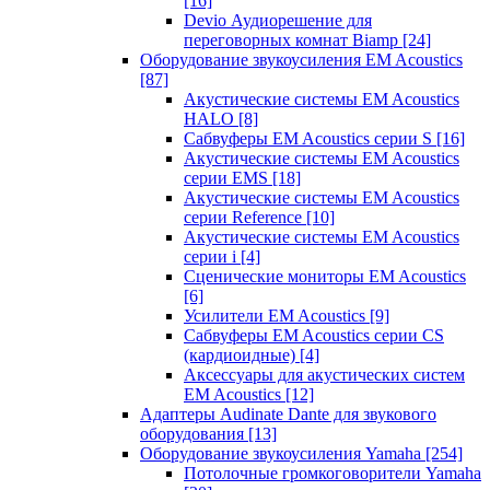
[16]
Devio Аудиорешение для
переговорных комнат Biamp
[24]
Оборудование звукоусиления EM Acoustics
[87]
Акустические системы EM Acoustics
HALO
[8]
Сабвуферы EM Acoustics серии S
[16]
Акустические системы EM Acoustics
серии EMS
[18]
Акустические системы EM Acoustics
серии Reference
[10]
Акустические системы EM Acoustics
серии i
[4]
Сценические мониторы EM Acoustics
[6]
Усилители EM Acoustics
[9]
Сабвуферы EM Acoustics серии CS
(кардиоидные)
[4]
Аксессуары для акустических систем
EM Acoustics
[12]
Адаптеры Audinate Dante для звукового
оборудования
[13]
Оборудование звукоусиления Yamaha
[254]
Потолочные громкоговорители Yamaha