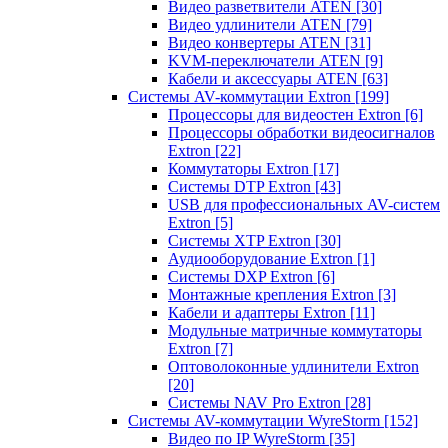
Видео разветвители ATEN
[30]
Видео удлинители ATEN
[79]
Видео конвертеры ATEN
[31]
KVM-переключатели ATEN
[9]
Кабели и аксессуары ATEN
[63]
Системы AV-коммутации Extron
[199]
Процессоры для видеостен Extron
[6]
Процессоры обработки видеосигналов
Extron
[22]
Коммутаторы Extron
[17]
Системы DTP Extron
[43]
USB для профессиональных AV-систем
Extron
[5]
Системы XTP Extron
[30]
Аудиооборудование Extron
[1]
Системы DXP Extron
[6]
Монтажные крепления Extron
[3]
Кабели и адаптеры Extron
[11]
Модульные матричные коммутаторы
Extron
[7]
Оптоволоконные удлинители Extron
[20]
Системы NAV Pro Extron
[28]
Системы AV-коммутации WyreStorm
[152]
Видео по IP WyreStorm
[35]