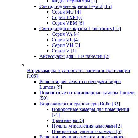
Медиа периметры
[2]
Светодиодные экраны Leyard
[16]
Серия MG
[4]
Серия TXF
[6]
Серия VEM
[6]
Светодиодные экраны LianTronics
[12]
Серия VA
[4]
Серия VL
[4]
Серия VH
[3]
Серия V
[1]
Аксессуары для LED панелей
[2]
Видеокамеры и устройства записи и трансляции
[106]
Решения для захвата и передачи видео
Lumens
[9]
Поворотные и стационарные камеры Lumens
[50]
Видеокамеры и трансиверы Bolin
[33]
Поворотные камеры для помещений
[21]
Трансиверы
[5]
Пульты управления камерами
[2]
Поворотные уличные камеры
[5]
Решения для видеозахвата и потокового