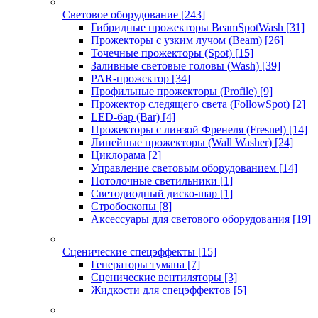
Световое оборудование
[243]
Гибридные прожекторы BeamSpotWash
[31]
Прожекторы с узким лучом (Beam)
[26]
Точечные прожекторы (Spot)
[15]
Заливные световые головы (Wash)
[39]
PAR-прожектор
[34]
Профильные прожекторы (Profile)
[9]
Прожектор следящего света (FollowSpot)
[2]
LED-бар (Bar)
[4]
Прожекторы с линзой Френеля (Fresnel)
[14]
Линейные прожекторы (Wall Washer)
[24]
Циклорама
[2]
Управление световым оборудованием
[14]
Потолочные светильники
[1]
Светодиодный диско-шар
[1]
Стробоскопы
[8]
Аксессуары для светового оборудования
[19]
Сценические спецэффекты
[15]
Генераторы тумана
[7]
Сценические вентиляторы
[3]
Жидкости для спецэффектов
[5]