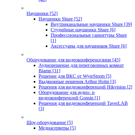
Наушники
[52]
Наушники Shure
[52]
Внутриканальные наушники Shure
[39]
Студийные наушники Shure
[6]
Профессиональные гарнитуры Shure
[1]
Аксессуары для наушников Shure
[6]
Оборудование для видеоконференцсвязи
[45]
Аудиорешение для переговорных комнат
Biamp
[31]
Решение для ВКС от WyreStorm
[5]
Выдвижные решения Arthur Holm
[3]
Решения для видеоконференций Hikvision
[2]
Оборудование для аудио- и
видеоконференций Gonsin
[1]
Решения для видеоконференций TaverLAB
[3]
Шоу-оборудование
[5]
Медиасерверы
[5]