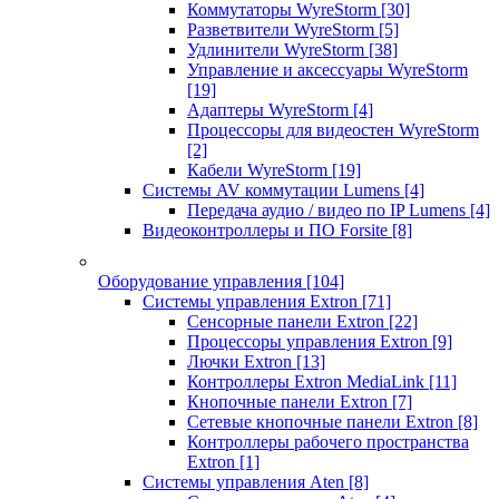
Коммутаторы WyreStorm
[30]
Разветвители WyreStorm
[5]
Удлинители WyreStorm
[38]
Управление и аксессуары WyreStorm
[19]
Адаптеры WyreStorm
[4]
Процессоры для видеостен WyreStorm
[2]
Кабели WyreStorm
[19]
Системы AV коммутации Lumens
[4]
Передача аудио / видео по IP Lumens
[4]
Видеоконтроллеры и ПО Forsite
[8]
Оборудование управления
[104]
Системы управления Extron
[71]
Сенсорные панели Extron
[22]
Процессоры управления Extron
[9]
Лючки Extron
[13]
Контроллеры Extron MediaLink
[11]
Кнопочные панели Extron
[7]
Сетевые кнопочные панели Extron
[8]
Контроллеры рабочего пространства
Extron
[1]
Системы управления Aten
[8]