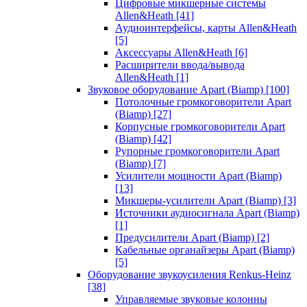
Цифровые микшерные системы
Allen&Heath
[41]
Аудиоинтерфейсы, карты Allen&Heath
[5]
Аксессуары Allen&Heath
[6]
Расширители ввода/вывода
Allen&Heath
[1]
Звуковое оборудование Apart (Biamp)
[100]
Потолочные громкоговорители Apart
(Biamp)
[27]
Корпусные громкоговорители Apart
(Biamp)
[42]
Рупорные громкоговорители Apart
(Biamp)
[7]
Усилители мощности Apart (Biamp)
[13]
Микшеры-усилители Apart (Biamp)
[3]
Источники аудиосигнала Apart (Biamp)
[1]
Предусилители Apart (Biamp)
[2]
Кабельные органайзеры Apart (Biamp)
[5]
Оборудование звукоусиления Renkus-Heinz
[38]
Управляемые звуковые колонны