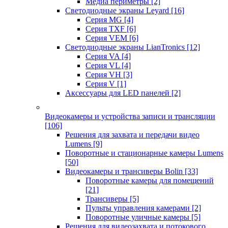
Медиа периметры
[2]
Светодиодные экраны Leyard
[16]
Серия MG
[4]
Серия TXF
[6]
Серия VEM
[6]
Светодиодные экраны LianTronics
[12]
Серия VA
[4]
Серия VL
[4]
Серия VH
[3]
Серия V
[1]
Аксессуары для LED панелей
[2]
Видеокамеры и устройства записи и трансляции
[106]
Решения для захвата и передачи видео
Lumens
[9]
Поворотные и стационарные камеры Lumens
[50]
Видеокамеры и трансиверы Bolin
[33]
Поворотные камеры для помещений
[21]
Трансиверы
[5]
Пульты управления камерами
[2]
Поворотные уличные камеры
[5]
Решения для видеозахвата и потокового