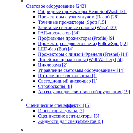
Световое оборудование
[243]
Гибридные прожекторы BeamSpotWash
[31]
Прожекторы с узким лучом (Beam)
[26]
Точечные прожекторы (Spot)
[15]
Заливные световые головы (Wash)
[39]
PAR-прожектор
[34]
Профильные прожекторы (Profile)
[9]
Прожектор следящего света (FollowSpot)
[2]
LED-бар (Bar)
[4]
Прожекторы с линзой Френеля (Fresnel)
[14]
Линейные прожекторы (Wall Washer)
[24]
Циклорама
[2]
Управление световым оборудованием
[14]
Потолочные светильники
[1]
Светодиодный диско-шар
[1]
Стробоскопы
[8]
Аксессуары для светового оборудования
[19]
Сценические спецэффекты
[15]
Генераторы тумана
[7]
Сценические вентиляторы
[3]
Жидкости для спецэффектов
[5]