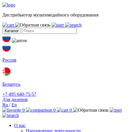
Дистрибьютор мультимедийного оборудования
Каталог
Россия
Беларусь
+7 495 640-75-57
Для дилеров
Ru
/
En
0
0
0
О нас
Направление деятельности