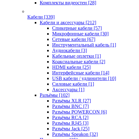
Комплекты видеостен
[28]
Кабели
[339]
Кабели и аксессуары
[212]
Спикерные кабели
[57]
Микрофонные кабели
[30]
Сетевые кабели
[67]
Инструментальный кабель
[1]
Аудиокабели
[3]
Кабельные оплетки
[1]
Коаксиальные кабели
[2]
HDMI кабели
[25]
Интерфейсные кабели
[14]
USB кабели / удлинители
[10]
Силовые кабели
[1]
Аксессуары
[1]
Разъёмы
[102]
Разъёмы XLR
[27]
Разъёмы BNC
[7]
Разъёмы POWERCON
[6]
Разъёмы RCA
[2]
Разъёмы RJ45
[3]
Разъёмы Jack
[25]
Разъёмы Speakon
[32]