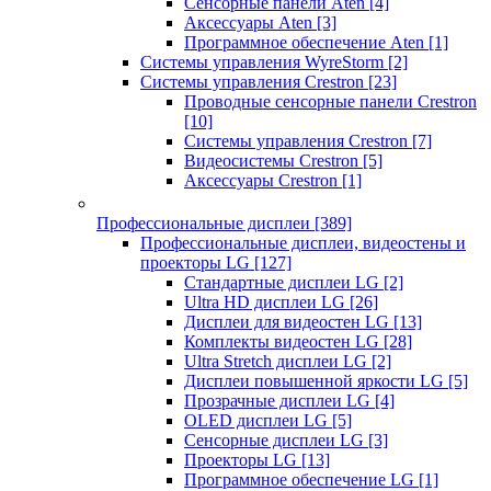
Сенсорные панели Aten
[4]
Аксессуары Aten
[3]
Программное обеспечение Aten
[1]
Системы управления WyreStorm
[2]
Системы управления Crestron
[23]
Проводные сенсорные панели Crestron
[10]
Системы управления Crestron
[7]
Видеосистемы Crestron
[5]
Аксессуары Crestron
[1]
Профессиональные дисплеи
[389]
Профессиональные дисплеи, видеостены и
проекторы LG
[127]
Стандартные дисплеи LG
[2]
Ultra HD дисплеи LG
[26]
Дисплеи для видеостен LG
[13]
Комплекты видеостен LG
[28]
Ultra Stretch дисплеи LG
[2]
Дисплеи повышенной яркости LG
[5]
Прозрачные дисплеи LG
[4]
OLED дисплеи LG
[5]
Сенсорные дисплеи LG
[3]
Проекторы LG
[13]
Программное обеспечение LG
[1]