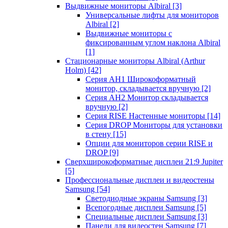
Выдвижные мониторы Albiral
[3]
Универсальные лифты для мониторов
Albiral
[2]
Выдвижные мониторы с
фиксированным углом наклона Albiral
[1]
Стационарные мониторы Albiral (Arthur
Holm)
[42]
Серия AH1 Широкоформатный
монитор, складывается вручную
[2]
Серия AH2 Монитор складывается
вручную
[2]
Серия RISE Настенные мониторы
[14]
Серия DROP Мониторы для установки
в стену
[15]
Опции для мониторов серии RISE и
DROP
[9]
Сверхширокоформатные дисплеи 21:9 Jupiter
[5]
Профессиональные дисплеи и видеостены
Samsung
[54]
Светодиодные экраны Samsung
[3]
Всепогодные дисплеи Samsung
[5]
Специальные дисплеи Samsung
[3]
Панели для видеостен Samsung
[7]