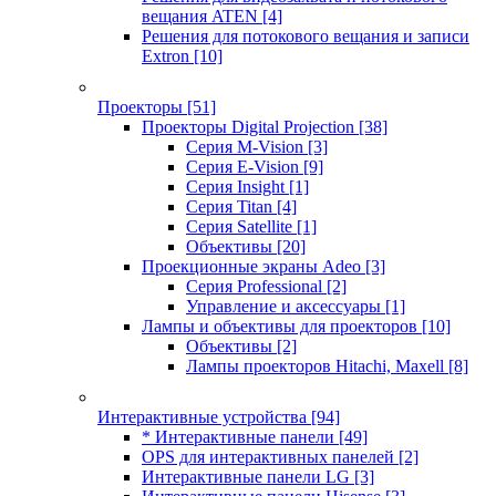
вещания ATEN
[4]
Решения для потокового вещания и записи
Extron
[10]
Проекторы
[51]
Проекторы Digital Projection
[38]
Серия M-Vision
[3]
Серия E-Vision
[9]
Серия Insight
[1]
Серия Titan
[4]
Серия Satellite
[1]
Объективы
[20]
Проекционные экраны Adeo
[3]
Серия Professional
[2]
Управление и аксессуары
[1]
Лампы и объективы для проекторов
[10]
Объективы
[2]
Лампы проекторов Hitachi, Maxell
[8]
Интерактивные устройства
[94]
* Интерактивные панели
[49]
OPS для интерактивных панелей
[2]
Интерактивные панели LG
[3]