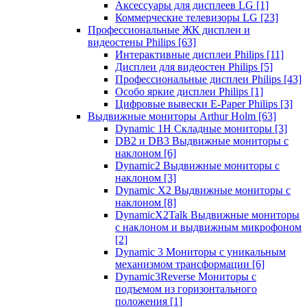
Аксессуары для дисплеев LG
[1]
Коммерческие телевизоры LG
[23]
Профессиональные ЖК дисплеи и
видеостены Philips
[63]
Интерактивные дисплеи Philips
[11]
Дисплеи для видеостен Philips
[5]
Профессиональные дисплеи Philips
[43]
Особо яркие дисплеи Philips
[1]
Цифровые вывески E-Paper Philips
[3]
Выдвижные мониторы Arthur Holm
[63]
Dynamic 1Н Складные мониторы
[3]
DB2 и DB3 Выдвижные мониторы с
наклоном
[6]
Dynamic2 Выдвижные мониторы с
наклоном
[3]
Dynamic X2 Выдвижные мониторы с
наклоном
[8]
DynamicX2Talk Выдвижные мониторы
с наклоном и выдвижным микрофоном
[2]
Dynamic 3 Мониторы с уникальным
механизмом трансформации
[6]
Dynamic3Reverse Мониторы с
подъемом из горизонтального
положения
[1]