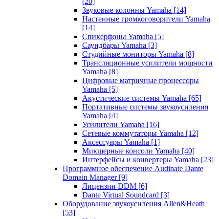
[20]
Звуковые колонны Yamaha
[14]
Настенные громкоговорители Yamaha
[14]
Спикерфоны Yamaha
[5]
Саундбары Yamaha
[3]
Студийные мониторы Yamaha
[8]
Трансляционные усилители мощности
Yamaha
[8]
Цифровые матричные процессоры
Yamaha
[5]
Акустические системы Yamaha
[65]
Портативные системы звукоусиления
Yamaha
[4]
Усилители Yamaha
[16]
Сетевые коммутаторы Yamaha
[12]
Аксессуары Yamaha
[1]
Микшерные консоли Yamaha
[40]
Интерфейсы и конвертеры Yamaha
[23]
Программное обеспечение Audinate Dante
Domain Manager
[9]
Лицензии DDM
[6]
Dante Virtual Soundcard
[3]
Оборудование звукоусиления Allen&Heath
[53]