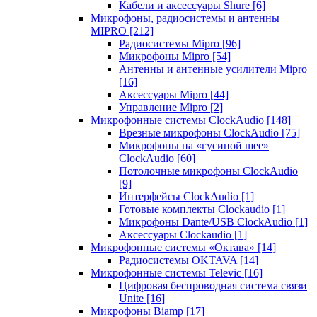
Кабели и аксессуары Shure
[6]
Микрофоны, радиосистемы и антенны
MIPRO
[212]
Радиосистемы Mipro
[96]
Микрофоны Mipro
[54]
Антенны и антенные усилители Mipro
[16]
Аксессуары Mipro
[44]
Управление Mipro
[2]
Микрофонные системы ClockAudio
[148]
Врезные микрофоны ClockAudio
[75]
Микрофоны на «гусиной шее»
ClockAudio
[60]
Потолочные микрофоны ClockAudio
[9]
Интерфейсы ClockAudio
[1]
Готовые комплекты Clockaudio
[1]
Микрофоны Dante/USB ClockAudio
[1]
Аксессуары Clockaudio
[1]
Микрофонные системы «Октава»
[14]
Радиосистемы OKTAVA
[14]
Микрофонные системы Televic
[16]
Цифровая беспроводная система связи
Unite
[16]
Микрофоны Biamp
[17]