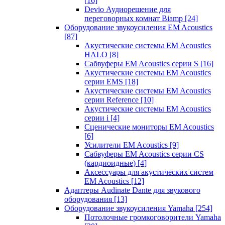
[16]
Devio Аудиорешение для
переговорных комнат Biamp
[24]
Оборудование звукоусиления EM Acoustics
[87]
Акустические системы EM Acoustics
HALO
[8]
Сабвуферы EM Acoustics серии S
[16]
Акустические системы EM Acoustics
серии EMS
[18]
Акустические системы EM Acoustics
серии Reference
[10]
Акустические системы EM Acoustics
серии i
[4]
Сценические мониторы EM Acoustics
[6]
Усилители EM Acoustics
[9]
Сабвуферы EM Acoustics серии CS
(кардиоидные)
[4]
Аксессуары для акустических систем
EM Acoustics
[12]
Адаптеры Audinate Dante для звукового
оборудования
[13]
Оборудование звукоусиления Yamaha
[254]
Потолочные громкоговорители Yamaha