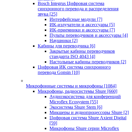
Bosch Integrus Цифровая система
синхронного перевода и распределения
звука
[25]
Интерфейсные модули
[7]
ИК-излучатели и аксессуары
[5]
ИК-приемники и аксессуары
[7]
Пульты переводчиков и аксессуары
[4]
Наушники
[2]
Кабины для переводчика
[6]
Закрытые кабины переводчиков
стандарта ISO 4043
[4]
Настольные кабины переводчиков
[2]
Цифровая ИК система синхронного
перевода Gonsin
[10]
Микрофонные системы и микрофоны
[1084]
Микрофоны, радиосистемы Shure
[660]
Аудиоэкосистема для конференций
Microflex Ecosystem
[55]
Экосистема Shure Stem
[6]
Микшеры и аудиопроцессоры Shure
[2]
Цифровая система Shure Axient Digital
[59]
Микрофоны Shure серии Microflex