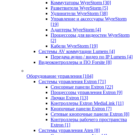
Коммутаторы WyreStorm
[30]
Разветвители WyreStorm
[5]
Удлинители WyreStorm
[38]
Управление и аксессуары WyreStorm
[19]
Адаптеры WyreStorm
[4]
Процессоры для видеостен WyreStorm
[2]
Кабели WyreStorm
[19]
Системы AV коммутации Lumens
[4]
Передача аудио / видео по IP Lumens
[4]
Видеоконтроллеры и ПО Forsite
[8]
Оборудование управления
[104]
Системы управления Extron
[71]
Сенсорные панели Extron
[22]
Процессоры управления Extron
[9]
Лючки Extron
[13]
Контроллеры Extron MediaLink
[11]
Кнопочные панели Extron
[7]
Сетевые кнопочные панели Extron
[8]
Контроллеры рабочего пространства
Extron
[1]
Системы управления Aten
[8]