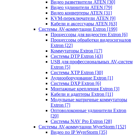
Видео разветвители ATEN
[30]
Видео удлинители ATEN
[79]
Видео конвертеры ATEN
[31]
KVM-переключатели ATEN
[9]
Кабели и аксессуары ATEN
[63]
Системы AV-коммутации Extron
[199]
Процессоры для видеостен Extron
[6]
Процессоры обработки видеосигналов
Extron
[22]
Коммутаторы Extron
[17]
Системы DTP Extron
[43]
USB для профессиональных AV-систем
Extron
[5]
Системы XTP Extron
[30]
Аудиооборудование Extron
[1]
Системы DXP Extron
[6]
Монтажные крепления Extron
[3]
Кабели и адаптеры Extron
[11]
Модульные матричные коммутаторы
Extron
[7]
Оптоволоконные удлинители Extron
[20]
Системы NAV Pro Extron
[28]
Системы AV-коммутации WyreStorm
[152]
Видео по IP WyreStorm
[35]