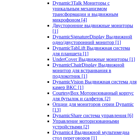
Dynamic3Talk Мониторы с
уникальным механизмом
трансформации и выдвижным
микрофоном
[4]
Двусторонние выдвижные мониторы
[1]
DynamicSignatureDisplay Выдвижной
одно/двусторонний монитор
[1]
DynamicTabLift Выдвижная система
для планшета
[1]
UnderCover Выдвижные мониторы
[1]
DynamicChairDisplay Выдвижной
монитор для встраивания в
подлокотник
[1]
DynamicVision Выдвижная система для
камер ВКС
[1]
CourtesyBox Моторизованный корпус
для бутылок и салфеток
[2]
Опции для мониторов серии Dynamic
[13]
DynamicShare система управления
[6]
Управление моторизованными
устройствами
[2]
Dynamic4 Выдвижной мультимедиа
стол переговоров
[1]