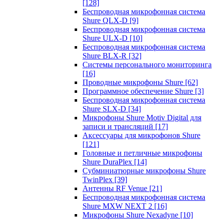
[128]
Беспроводная микрофонная система
Shure QLX-D
[9]
Беспроводная микрофонная система
Shure ULX-D
[10]
Беспроводная микрофонная система
Shure BLX-R
[32]
Системы персонального мониторинга
[16]
Проводные микрофоны Shure
[62]
Программное обеспечение Shure
[3]
Беспроводная микрофонная система
Shure SLX-D
[34]
Микрофоны Shure Motiv Digital для
записи и трансляций
[17]
Аксессуары для микрофонов Shure
[121]
Головные и петличные микрофоны
Shure DuraPlex
[14]
Субминиатюрные микрофоны Shure
TwinPlex
[39]
Антенны RF Venue
[21]
Беспроводная микрофонная система
Shure MXW NEXT 2
[16]
Микрофоны Shure Nexadyne
[10]