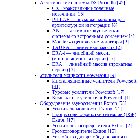
Акустические системы DS Proaudio
[42]
CX - коаксиальные точечные
источники
[15]
PILLAR — звуковые колонны для
архитектурной интеграции
[8]
ANT — активные акустические
системы со встроенным усилением
[4]
Monitor - сценические мониторы
[3]
TAURA — линейный массив
[2]
ERA-i — линейный массив
(инсталляционная версия)
[5]
ERA — линейный массив (прокатная
версия)
[5]
Усилители мощности Powersoft
[49]
Инсталляционные усилители Powersoft
[31]
Туровые усилители Powersoft
[17]
Компактные усилители Powersoft
[1]
Оборудование звукоусиления Extron
[58]
Усилители мощности Extron
[21]
Процессоры обработки сигналов (DSP)
Extron
[17]
Усилители-распределители Extron
[2]
Громкоговорители Extron
[15]
Устройства для деэмбедирования и