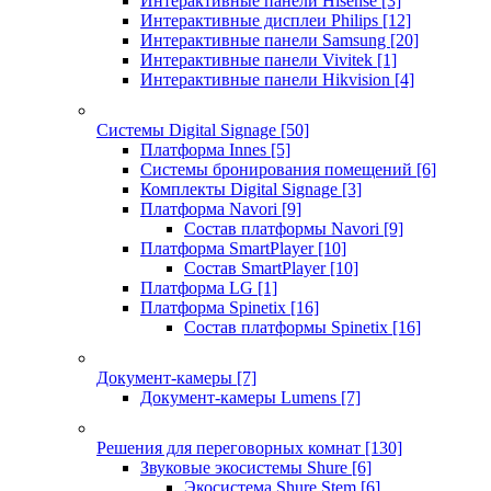
Интерактивные панели Hisense
[3]
Интерактивные дисплеи Philips
[12]
Интерактивные панели Samsung
[20]
Интерактивные панели Vivitek
[1]
Интерактивные панели Hikvision
[4]
Системы Digital Signage
[50]
Платформа Innes
[5]
Системы бронирования помещений
[6]
Комплекты Digital Signage
[3]
Платформа Navori
[9]
Состав платформы Navori
[9]
Платформа SmartPlayer
[10]
Состав SmartPlayer
[10]
Платформа LG
[1]
Платформа Spinetix
[16]
Состав платформы Spinetix
[16]
Документ-камеры
[7]
Документ-камеры Lumens
[7]
Решения для переговорных комнат
[130]
Звуковые экосистемы Shure
[6]
Экосистема Shure Stem
[6]