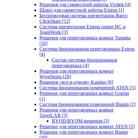
Решения для совместной работы Vivitek
[4]
Шлюз для совместной работы Extron
[1]
Беспроводная система презентации Barco
ClickShare
[12]
Система презентации Extron серии HC и
TeamWork
[3]
Решения для переговорных комнат Yamaha
[10]
Система бронирования переговорных Extron
[4]
Состав системы бронирования
переговорных
[4]
Решения для переговорных комнат
WyreStorm
[29]
Решения «все-в-одном» Kandao
[8]
Система бронирования помещений ATEN
[5]
Решение для переговорных комнат Gonsin
[1]
Система бронирования помещений Biamp
[2]
Решения для переговорных комнат
TaverLAB
[3]
BYOD/BYOM-решения
[3]
Решение для переговорных комнат ATEN
[2]
Решение для переговорных комнат Biamp
[40]