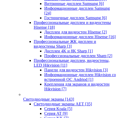
Витринные дисплеи Sumsung
[6]
Информационные дисплеи Samsung
[24]
Гостиничные дисплеи Samsung
[6]
Профессиональные дисплеи и видеостены
Hisense
[18]
Дисплеи для видеостен Hisense
[2]
Информационные дисплеи Hisense
[16]
Профессиональные ЖК дисплеи и
видеостены Sharp
[3]
Дисплеи 4K и 8K Sharp
[1]
Профессиональные дисплеи Sharp
[2]
Профессиональные дисплеи, видеостены,
LED Hikvision
[11]
Панели для видеостен Hikvision
[3]
Информационные дисплеи Hikvision со
встроенной ОС Andriod
[1]
Крепления для экранов и видеостен
Hikvision
[7]
Светодиодные экраны
[143]
Светодиодные экраны AET
[35]
Cерия Koala
[5]
Серия AT
[9]