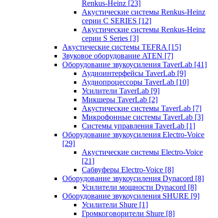
Renkus-Heinz
[23]
Акустические системы Renkus-Heinz
серии C SERIES
[12]
Акустические системы Renkus-Heinz
серии S Series
[3]
Акустические системы TEFRA
[15]
Звуковое оборудование ATEN
[7]
Оборудование звукоусиления TaverLab
[41]
Аудиоинтерфейсы TaverLab
[9]
Аудиопроцессоры TaverLab
[10]
Усилители TaverLab
[9]
Микшеры TaverLab
[2]
Акустические системы TaverLab
[7]
Микрофонные системы TaverLab
[3]
Системы управления TaverLab
[1]
Оборудование звукоусиления Electro-Voice
[29]
Акустические системы Electro-Voice
[21]
Сабвуферы Electro-Voice
[8]
Оборудование звукоусиления Dynacord
[8]
Усилители мощности Dynacord
[8]
Оборудование звукоусиления SHURE
[9]
Усилители Shure
[1]
Громкоговорители Shure
[8]