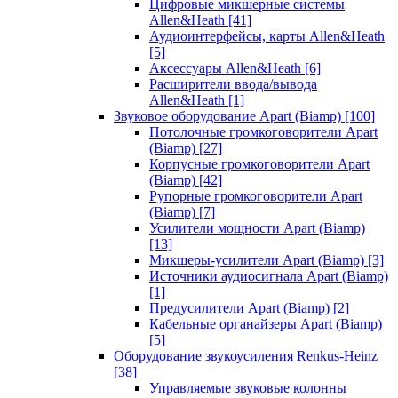
Цифровые микшерные системы
Allen&Heath
[41]
Аудиоинтерфейсы, карты Allen&Heath
[5]
Аксессуары Allen&Heath
[6]
Расширители ввода/вывода
Allen&Heath
[1]
Звуковое оборудование Apart (Biamp)
[100]
Потолочные громкоговорители Apart
(Biamp)
[27]
Корпусные громкоговорители Apart
(Biamp)
[42]
Рупорные громкоговорители Apart
(Biamp)
[7]
Усилители мощности Apart (Biamp)
[13]
Микшеры-усилители Apart (Biamp)
[3]
Источники аудиосигнала Apart (Biamp)
[1]
Предусилители Apart (Biamp)
[2]
Кабельные органайзеры Apart (Biamp)
[5]
Оборудование звукоусиления Renkus-Heinz
[38]
Управляемые звуковые колонны