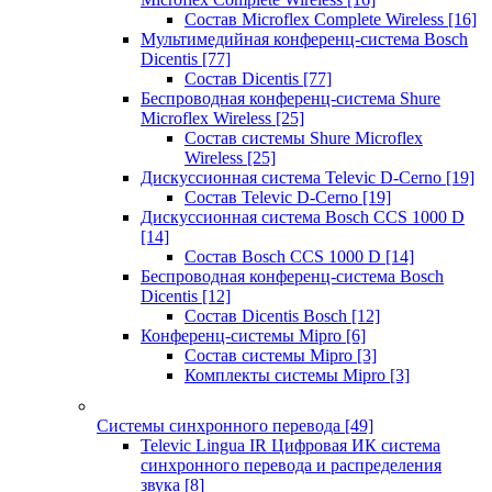
Состав Microflex Complete Wireless
[16]
Мультимедийная конференц-система Bosch
Dicentis
[77]
Состав Dicentis
[77]
Беспроводная конференц-система Shure
Microflex Wireless
[25]
Состав системы Shure Microflex
Wireless
[25]
Дискуссионная система Televic D-Cerno
[19]
Состав Televic D-Cerno
[19]
Дискуссионная система Bosch CCS 1000 D
[14]
Состав Bosch CCS 1000 D
[14]
Беспроводная конференц-система Bosch
Dicentis
[12]
Состав Dicentis Bosch
[12]
Конференц-системы Mipro
[6]
Состав системы Mipro
[3]
Комплекты системы Mipro
[3]
Системы синхронного перевода
[49]
Televic Lingua IR Цифровая ИК система
синхронного перевода и распределения
звука
[8]