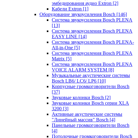
эмбедирования аудио Extron
[2]
Кабели Extron
[1]
Оборудование звукоусиления Bosch
[146]
Система звукоусиления Bosch PLENA
[13]
Система звукоусиления Bosch PLENA
EASY LINE
[14]
Система звукоусиления Bosch PLENA-
All-in-One
[5]
Система звукоусиления Bosch PLENA
Matrix
[5]
Система звукоусиления Bosch PLENA
VOICE ALARM SYSTEM
[8]
Музыкальные акустические системы
Bosch LB6/ LC6/ LP6
[10]
Корпусные громкоговорители Bosch
[37]
Звуковые колонки Bosch
[2]
Звуковые колонки Bosch серии XLA
3200
[3]
Активные акустические системы
"Линейный массив" Bosch
[4]
Панельные громкоговорители Bosch
[4]
Потолочные громкоговорители Bosch