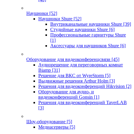
Наушники
[52]
Наушники Shure
[52]
Внутриканальные наушники Shure
[39]
Студийные наушники Shure
[6]
Профессиональные гарнитуры Shure
[1]
Аксессуары для наушников Shure
[6]
Оборудование для видеоконференцсвязи
[45]
Аудиорешение для переговорных комнат
Biamp
[31]
Решение для ВКС от WyreStorm
[5]
Выдвижные решения Arthur Holm
[3]
Решения для видеоконференций Hikvision
[2]
Оборудование для аудио- и
видеоконференций Gonsin
[1]
Решения для видеоконференций TaverLAB
[3]
Шоу-оборудование
[5]
Медиасерверы
[5]