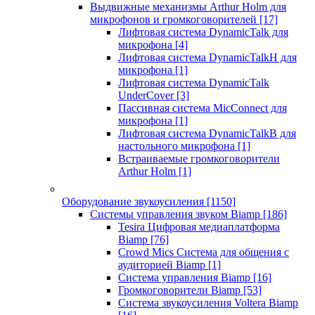
Выдвижные механизмы Arthur Holm для
микрофонов и громкоговорителей
[17]
Лифтовая система DynamicTalk для
микрофона
[4]
Лифтовая система DynamicTalkH для
микрофона
[1]
Лифтовая система DynamicTalk
UnderCover
[3]
Пассивная система MicConnect для
микрофона
[1]
Лифтовая система DynamicTalkB для
настольного микрофона
[1]
Встраиваемые громкоговорители
Arthur Holm
[1]
Оборудование звукоусиления
[1150]
Системы управления звуком Biamp
[186]
Tesira Цифровая медиаплатформа
Biamp
[76]
Crowd Mics Система для общения с
аудиторией Biamp
[1]
Система управления Biamp
[16]
Громкоговорители Biamp
[53]
Система звукоусиления Voltera Biamp