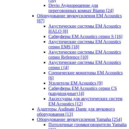
[16]
Devio Аудиорешение для
переговорных комнат Biamp
[24]
Оборудование звукоусиления EM Acoustics
[87]
Акустические системы EM Acoustics
HALO
[8]
Сабвуферы EM Acoustics серии S
[16]
Акустические системы EM Acoustics
серии EMS
[18]
Акустические системы EM Acoustics
серии Reference
[10]
Акустические системы EM Acoustics
серии i
[4]
Сценические мониторы EM Acoustics
[6]
Усилители EM Acoustics
[9]
Сабвуферы EM Acoustics серии CS
(кардиоидные)
[4]
Аксессуары для акустических систем
EM Acoustics
[12]
Адаптеры Audinate Dante для звукового
оборудования
[13]
Оборудование звукоусиления Yamaha
[254]
Потолочные громкоговорители Yamaha