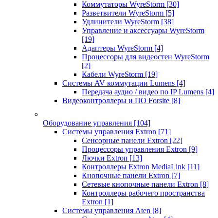
Коммутаторы WyreStorm
[30]
Разветвители WyreStorm
[5]
Удлинители WyreStorm
[38]
Управление и аксессуары WyreStorm
[19]
Адаптеры WyreStorm
[4]
Процессоры для видеостен WyreStorm
[2]
Кабели WyreStorm
[19]
Системы AV коммутации Lumens
[4]
Передача аудио / видео по IP Lumens
[4]
Видеоконтроллеры и ПО Forsite
[8]
Оборудование управления
[104]
Системы управления Extron
[71]
Сенсорные панели Extron
[22]
Процессоры управления Extron
[9]
Лючки Extron
[13]
Контроллеры Extron MediaLink
[11]
Кнопочные панели Extron
[7]
Сетевые кнопочные панели Extron
[8]
Контроллеры рабочего пространства
Extron
[1]
Системы управления Aten
[8]