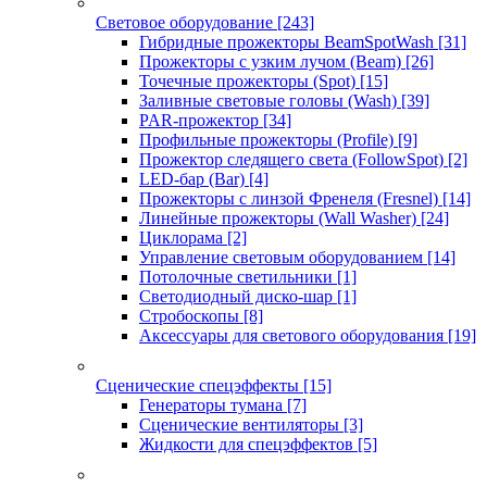
Световое оборудование
[243]
Гибридные прожекторы BeamSpotWash
[31]
Прожекторы с узким лучом (Beam)
[26]
Точечные прожекторы (Spot)
[15]
Заливные световые головы (Wash)
[39]
PAR-прожектор
[34]
Профильные прожекторы (Profile)
[9]
Прожектор следящего света (FollowSpot)
[2]
LED-бар (Bar)
[4]
Прожекторы с линзой Френеля (Fresnel)
[14]
Линейные прожекторы (Wall Washer)
[24]
Циклорама
[2]
Управление световым оборудованием
[14]
Потолочные светильники
[1]
Светодиодный диско-шар
[1]
Стробоскопы
[8]
Аксессуары для светового оборудования
[19]
Сценические спецэффекты
[15]
Генераторы тумана
[7]
Сценические вентиляторы
[3]
Жидкости для спецэффектов
[5]