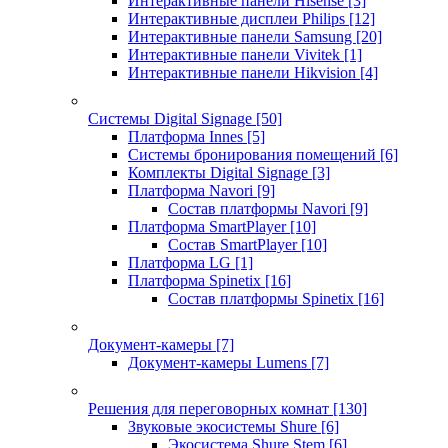
Интерактивные панели Hisense
[3]
Интерактивные дисплеи Philips
[12]
Интерактивные панели Samsung
[20]
Интерактивные панели Vivitek
[1]
Интерактивные панели Hikvision
[4]
Системы Digital Signage
[50]
Платформа Innes
[5]
Системы бронирования помещений
[6]
Комплекты Digital Signage
[3]
Платформа Navori
[9]
Состав платформы Navori
[9]
Платформа SmartPlayer
[10]
Состав SmartPlayer
[10]
Платформа LG
[1]
Платформа Spinetix
[16]
Состав платформы Spinetix
[16]
Документ-камеры
[7]
Документ-камеры Lumens
[7]
Решения для переговорных комнат
[130]
Звуковые экосистемы Shure
[6]
Экосистема Shure Stem
[6]