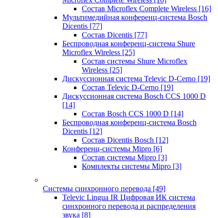
Состав Microflex Complete Wireless
[16]
Мультимедийная конференц-система Bosch
Dicentis
[77]
Состав Dicentis
[77]
Беспроводная конференц-система Shure
Microflex Wireless
[25]
Состав системы Shure Microflex
Wireless
[25]
Дискуссионная система Televic D-Cerno
[19]
Состав Televic D-Cerno
[19]
Дискуссионная система Bosch CCS 1000 D
[14]
Состав Bosch CCS 1000 D
[14]
Беспроводная конференц-система Bosch
Dicentis
[12]
Состав Dicentis Bosch
[12]
Конференц-системы Mipro
[6]
Состав системы Mipro
[3]
Комплекты системы Mipro
[3]
Системы синхронного перевода
[49]
Televic Lingua IR Цифровая ИК система
синхронного перевода и распределения
звука
[8]