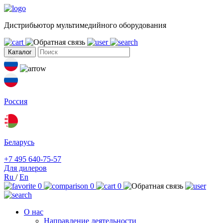
Дистрибьютор мультимедийного оборудования
Каталог
Россия
Беларусь
+7 495 640-75-57
Для дилеров
Ru
/
En
0
0
0
О нас
Направление деятельности