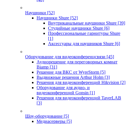
Наушники
[52]
Наушники Shure
[52]
Внутриканальные наушники Shure
[39]
Студийные наушники Shure
[6]
Профессиональные гарнитуры Shure
[1]
Аксессуары для наушников Shure
[6]
Оборудование для видеоконференцсвязи
[45]
Аудиорешение для переговорных комнат
Biamp
[31]
Решение для ВКС от WyreStorm
[5]
Выдвижные решения Arthur Holm
[3]
Решения для видеоконференций Hikvision
[2]
Оборудование для аудио- и
видеоконференций Gonsin
[1]
Решения для видеоконференций TaverLAB
[3]
Шоу-оборудование
[5]
Медиасерверы
[5]