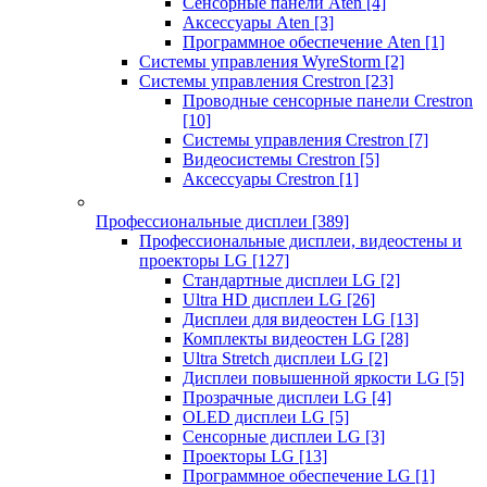
Сенсорные панели Aten
[4]
Аксессуары Aten
[3]
Программное обеспечение Aten
[1]
Системы управления WyreStorm
[2]
Системы управления Crestron
[23]
Проводные сенсорные панели Crestron
[10]
Системы управления Crestron
[7]
Видеосистемы Crestron
[5]
Аксессуары Crestron
[1]
Профессиональные дисплеи
[389]
Профессиональные дисплеи, видеостены и
проекторы LG
[127]
Стандартные дисплеи LG
[2]
Ultra HD дисплеи LG
[26]
Дисплеи для видеостен LG
[13]
Комплекты видеостен LG
[28]
Ultra Stretch дисплеи LG
[2]
Дисплеи повышенной яркости LG
[5]
Прозрачные дисплеи LG
[4]
OLED дисплеи LG
[5]
Сенсорные дисплеи LG
[3]
Проекторы LG
[13]
Программное обеспечение LG
[1]