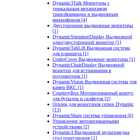
Dynamic3Talk Мониторы с
уникальным механизмом
трансформации и выдвижным
микрофоном
[4]
Двусторонние выдвижные мониторы
[1]
DynamicSignatureDisplay Выдвижной
одно/двусторонний монитор
[1]
DynamicTabLift Выдвижная система
для планшета
[1]
UnderCover Выдвижные мониторы
[1]
DynamicChairDisplay Выдвижной
монитор для встраивания в
подлокотник
[1]
DynamicVision Выдвижная система для
камер ВКС
[1]
CourtesyBox Моторизованный корпус
для бутылок и салфеток
[2]
Опции для мониторов серии Dynamic
[13]
DynamicShare система управления
[6]
Управление моторизованными
устройствами
[2]
Dynamic4 Выдвижной мультимедиа
стол переговоров
[1]