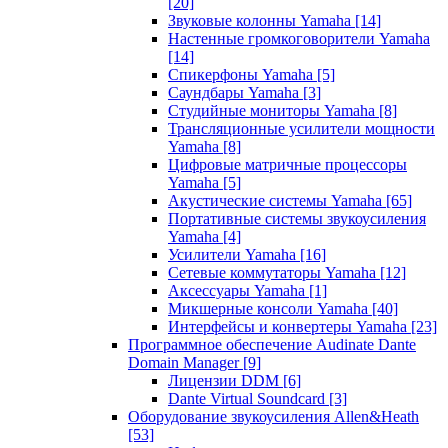
[20]
Звуковые колонны Yamaha
[14]
Настенные громкоговорители Yamaha
[14]
Спикерфоны Yamaha
[5]
Саундбары Yamaha
[3]
Студийные мониторы Yamaha
[8]
Трансляционные усилители мощности
Yamaha
[8]
Цифровые матричные процессоры
Yamaha
[5]
Акустические системы Yamaha
[65]
Портативные системы звукоусиления
Yamaha
[4]
Усилители Yamaha
[16]
Сетевые коммутаторы Yamaha
[12]
Аксессуары Yamaha
[1]
Микшерные консоли Yamaha
[40]
Интерфейсы и конвертеры Yamaha
[23]
Программное обеспечение Audinate Dante
Domain Manager
[9]
Лицензии DDM
[6]
Dante Virtual Soundcard
[3]
Оборудование звукоусиления Allen&Heath
[53]