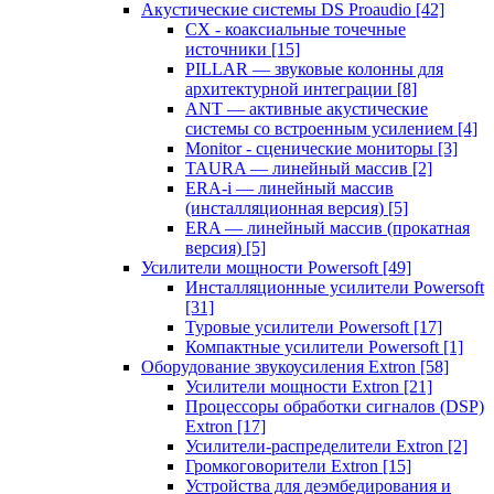
Акустические системы DS Proaudio
[42]
CX - коаксиальные точечные
источники
[15]
PILLAR — звуковые колонны для
архитектурной интеграции
[8]
ANT — активные акустические
системы со встроенным усилением
[4]
Monitor - сценические мониторы
[3]
TAURA — линейный массив
[2]
ERA-i — линейный массив
(инсталляционная версия)
[5]
ERA — линейный массив (прокатная
версия)
[5]
Усилители мощности Powersoft
[49]
Инсталляционные усилители Powersoft
[31]
Туровые усилители Powersoft
[17]
Компактные усилители Powersoft
[1]
Оборудование звукоусиления Extron
[58]
Усилители мощности Extron
[21]
Процессоры обработки сигналов (DSP)
Extron
[17]
Усилители-распределители Extron
[2]
Громкоговорители Extron
[15]
Устройства для деэмбедирования и