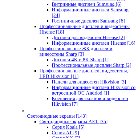
Витринные дисплеи Sumsung
[6]
Информационные дисплеи Samsung
[24]
Гостиничные дисплеи Samsung
[6]
Профессиональные дисплеи и видеостены
Hisense
[18]
Дисплеи для видеостен Hisense
[2]
Информационные дисплеи Hisense
[16]
Профессиональные ЖК дисплеи и
видеостены Sharp
[3]
Дисплеи 4K и 8K Sharp
[1]
Профессиональные дисплеи Sharp
[2]
Профессиональные дисплеи, видеостены,
LED Hikvision
[11]
Панели для видеостен Hikvision
[3]
Информационные дисплеи Hikvision со
встроенной ОС Andriod
[1]
Крепления для экранов и видеостен
Hikvision
[7]
Светодиодные экраны
[143]
Светодиодные экраны AET
[35]
Cерия Koala
[5]
Серия AT
[9]