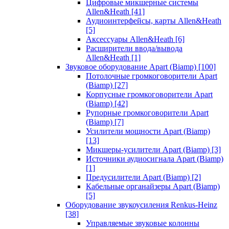
Цифровые микшерные системы
Allen&Heath
[41]
Аудиоинтерфейсы, карты Allen&Heath
[5]
Аксессуары Allen&Heath
[6]
Расширители ввода/вывода
Allen&Heath
[1]
Звуковое оборудование Apart (Biamp)
[100]
Потолочные громкоговорители Apart
(Biamp)
[27]
Корпусные громкоговорители Apart
(Biamp)
[42]
Рупорные громкоговорители Apart
(Biamp)
[7]
Усилители мощности Apart (Biamp)
[13]
Микшеры-усилители Apart (Biamp)
[3]
Источники аудиосигнала Apart (Biamp)
[1]
Предусилители Apart (Biamp)
[2]
Кабельные органайзеры Apart (Biamp)
[5]
Оборудование звукоусиления Renkus-Heinz
[38]
Управляемые звуковые колонны