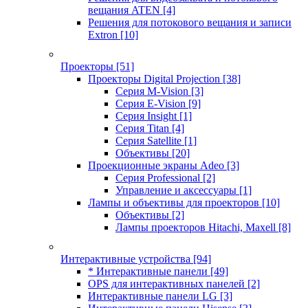
вещания ATEN
[4]
Решения для потокового вещания и записи
Extron
[10]
Проекторы
[51]
Проекторы Digital Projection
[38]
Серия M-Vision
[3]
Серия E-Vision
[9]
Серия Insight
[1]
Серия Titan
[4]
Серия Satellite
[1]
Объективы
[20]
Проекционные экраны Adeo
[3]
Серия Professional
[2]
Управление и аксессуары
[1]
Лампы и объективы для проекторов
[10]
Объективы
[2]
Лампы проекторов Hitachi, Maxell
[8]
Интерактивные устройства
[94]
* Интерактивные панели
[49]
OPS для интерактивных панелей
[2]
Интерактивные панели LG
[3]