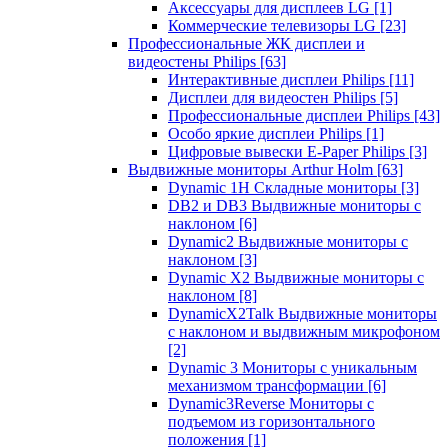
Аксессуары для дисплеев LG
[1]
Коммерческие телевизоры LG
[23]
Профессиональные ЖК дисплеи и
видеостены Philips
[63]
Интерактивные дисплеи Philips
[11]
Дисплеи для видеостен Philips
[5]
Профессиональные дисплеи Philips
[43]
Особо яркие дисплеи Philips
[1]
Цифровые вывески E-Paper Philips
[3]
Выдвижные мониторы Arthur Holm
[63]
Dynamic 1Н Складные мониторы
[3]
DB2 и DB3 Выдвижные мониторы с
наклоном
[6]
Dynamic2 Выдвижные мониторы с
наклоном
[3]
Dynamic X2 Выдвижные мониторы с
наклоном
[8]
DynamicX2Talk Выдвижные мониторы
с наклоном и выдвижным микрофоном
[2]
Dynamic 3 Мониторы с уникальным
механизмом трансформации
[6]
Dynamic3Reverse Мониторы с
подъемом из горизонтального
положения
[1]