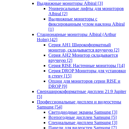
Выдвижные мониторы Albiral
[3]
Универсальные лифты для мониторов
Albiral
[2]
Выдвижные мониторы с
фиксированным углом наклона Albiral
[1]
Стационарные мониторы Albiral (Arthur
Holm)
[42]
Серия AH1 Широкоформатный
монитор, складывается вручную
[2]
Серия AH2 Монитор складывается
вручную
[2]
Серия RISE Настенные мониторы
[14]
Серия DROP Мониторы для установки
в стену
[15]
Опции для мониторов серии RISE и
DROP
[9]
Сверхширокоформатные дисплеи 21:9 Jupiter
[5]
Профессиональные дисплеи и видеостены
Samsung
[54]
Светодиодные экраны Samsung
[3]
Всепогодные дисплеи Samsung
[5]
Специальные дисплеи Samsung
[3]
Панели для видеостен Samsung
[7]