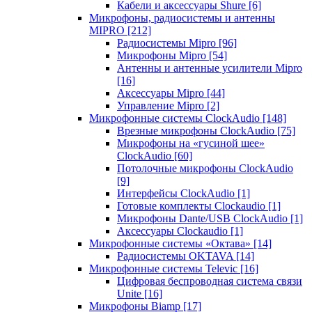
Кабели и аксессуары Shure
[6]
Микрофоны, радиосистемы и антенны
MIPRO
[212]
Радиосистемы Mipro
[96]
Микрофоны Mipro
[54]
Антенны и антенные усилители Mipro
[16]
Аксессуары Mipro
[44]
Управление Mipro
[2]
Микрофонные системы ClockAudio
[148]
Врезные микрофоны ClockAudio
[75]
Микрофоны на «гусиной шее»
ClockAudio
[60]
Потолочные микрофоны ClockAudio
[9]
Интерфейсы ClockAudio
[1]
Готовые комплекты Clockaudio
[1]
Микрофоны Dante/USB ClockAudio
[1]
Аксессуары Clockaudio
[1]
Микрофонные системы «Октава»
[14]
Радиосистемы OKTAVA
[14]
Микрофонные системы Televic
[16]
Цифровая беспроводная система связи
Unite
[16]
Микрофоны Biamp
[17]