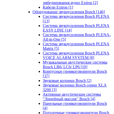
эмбедирования аудио Extron
[2]
Кабели Extron
[1]
Оборудование звукоусиления Bosch
[146]
Система звукоусиления Bosch PLENA
[13]
Система звукоусиления Bosch PLENA
EASY LINE
[14]
Система звукоусиления Bosch PLENA-
All-in-One
[5]
Система звукоусиления Bosch PLENA
Matrix
[5]
Система звукоусиления Bosch PLENA
VOICE ALARM SYSTEM
[8]
Музыкальные акустические системы
Bosch LB6/ LC6/ LP6
[10]
Корпусные громкоговорители Bosch
[37]
Звуковые колонки Bosch
[2]
Звуковые колонки Bosch серии XLA
3200
[3]
Активные акустические системы
"Линейный массив" Bosch
[4]
Панельные громкоговорители Bosch
[4]
Потолочные громкоговорители Bosch