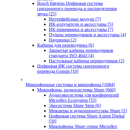
Bosch Integrus Цифровая система
синхронного перевода и распределения
звука
[25]
Интерфейсные модули
[7]
ИК-излучатели и аксессуары
[5]
ИК-приемники и аксессуары
[7]
Пульты переводчиков и аксессуары
[4]
Наушники
[2]
Кабины для переводчика
[6]
Закрытые кабины переводчиков
стандарта ISO 4043
[4]
Настольные кабины переводчиков
[2]
Цифровая ИК система синхронного
перевода Gonsin
[10]
Микрофонные системы и микрофоны
[1084]
Микрофоны, радиосистемы Shure
[660]
Аудиоэкосистема для конференций
Microflex Ecosystem
[55]
Экосистема Shure Stem
[6]
Микшеры и аудиопроцессоры Shure
[2]
Цифровая система Shure Axient Digital
[59]
Микрофоны Shure серии Microflex