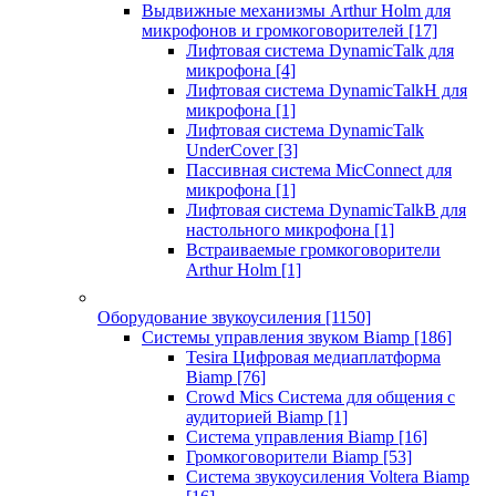
Выдвижные механизмы Arthur Holm для
микрофонов и громкоговорителей
[17]
Лифтовая система DynamicTalk для
микрофона
[4]
Лифтовая система DynamicTalkH для
микрофона
[1]
Лифтовая система DynamicTalk
UnderCover
[3]
Пассивная система MicConnect для
микрофона
[1]
Лифтовая система DynamicTalkB для
настольного микрофона
[1]
Встраиваемые громкоговорители
Arthur Holm
[1]
Оборудование звукоусиления
[1150]
Системы управления звуком Biamp
[186]
Tesira Цифровая медиаплатформа
Biamp
[76]
Crowd Mics Система для общения с
аудиторией Biamp
[1]
Система управления Biamp
[16]
Громкоговорители Biamp
[53]
Система звукоусиления Voltera Biamp