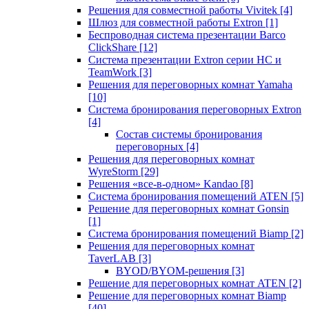
Решения для совместной работы Vivitek
[4]
Шлюз для совместной работы Extron
[1]
Беспроводная система презентации Barco
ClickShare
[12]
Система презентации Extron серии HC и
TeamWork
[3]
Решения для переговорных комнат Yamaha
[10]
Система бронирования переговорных Extron
[4]
Состав системы бронирования
переговорных
[4]
Решения для переговорных комнат
WyreStorm
[29]
Решения «все-в-одном» Kandao
[8]
Система бронирования помещений ATEN
[5]
Решение для переговорных комнат Gonsin
[1]
Система бронирования помещений Biamp
[2]
Решения для переговорных комнат
TaverLAB
[3]
BYOD/BYOM-решения
[3]
Решение для переговорных комнат ATEN
[2]
Решение для переговорных комнат Biamp
[40]