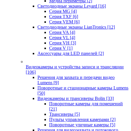
Медиа периметры
[2]
Светодиодные экраны Leyard
[16]
Серия MG
[4]
Серия TXF
[6]
Серия VEM
[6]
Светодиодные экраны LianTronics
[12]
Серия VA
[4]
Серия VL
[4]
Серия VH
[3]
Серия V
[1]
Аксессуары для LED панелей
[2]
Видеокамеры и устройства записи и трансляции
[106]
Решения для захвата и передачи видео
Lumens
[9]
Поворотные и стационарные камеры Lumens
[50]
Видеокамеры и трансиверы Bolin
[33]
Поворотные камеры для помещений
[21]
Трансиверы
[5]
Пульты управления камерами
[2]
Поворотные уличные камеры
[5]
Решения для видеозахвата и потокового