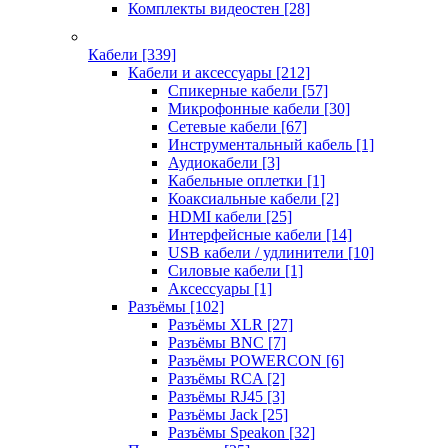
Комплекты видеостен
[28]
Кабели
[339]
Кабели и аксессуары
[212]
Спикерные кабели
[57]
Микрофонные кабели
[30]
Сетевые кабели
[67]
Инструментальный кабель
[1]
Аудиокабели
[3]
Кабельные оплетки
[1]
Коаксиальные кабели
[2]
HDMI кабели
[25]
Интерфейсные кабели
[14]
USB кабели / удлинители
[10]
Силовые кабели
[1]
Аксессуары
[1]
Разъёмы
[102]
Разъёмы XLR
[27]
Разъёмы BNC
[7]
Разъёмы POWERCON
[6]
Разъёмы RCA
[2]
Разъёмы RJ45
[3]
Разъёмы Jack
[25]
Разъёмы Speakon
[32]