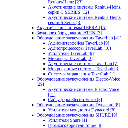
Renkus-Heinz
[23]
Акустические системы Renkus-Heinz
серии C SERIES
[12]
Акустические системы Renkus-Heinz
серии S Series
[3]
Акустические системы TEFRA
[15]
Звуковое оборудование ATEN
[7]
Оборудование звукоусиления TaverLab
[41]
Аудиоинтерфейсы TaverLab
[9]
Аудиопроцессоры TaverLab
[10]
Усилители TaverLab
[9]
Микшеры TaverLab
[2]
Акустические системы TaverLab
[7]
Микрофонные системы TaverLab
[3]
Системы управления TaverLab
[1]
Оборудование звукоусиления Electro-Voice
[29]
Акустические системы Electro-Voice
[21]
Сабвуферы Electro-Voice
[8]
Оборудование звукоусиления Dynacord
[8]
Усилители мощности Dynacord
[8]
Оборудование звукоусиления SHURE
[9]
Усилители Shure
[1]
Громкоговорители Shure
[8]