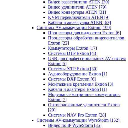
Видео разветвители ATEN
[30]
Видео удлинители ATEN
[79]
Видео конвертеры ATEN
[31]
KVM-переключатели ATEN
[9]
Кабели и аксессуары ATEN
[63]
Системы AV-коммутации Extron
[199]
Процессоры для видеостен Extron
[6]
Процессоры обработки видеосигналов
Extron
[22]
Коммутаторы Extron
[17]
Системы DTP Extron
[43]
USB для профессиональных AV-систем
Extron
[5]
Системы XTP Extron
[30]
Аудиооборудование Extron
[1]
Системы DXP Extron
[6]
Монтажные крепления Extron
[3]
Кабели и адаптеры Extron
[11]
Модульные матричные коммутаторы
Extron
[7]
Оптоволоконные удлинители Extron
[20]
Системы NAV Pro Extron
[28]
Системы AV-коммутации WyreStorm
[152]
Видео по IP WyreStorm
[35]