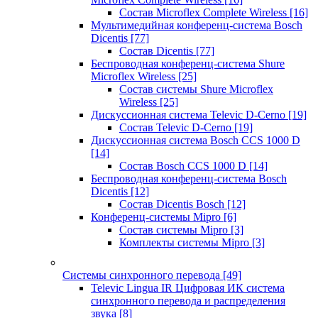
Состав Microflex Complete Wireless
[16]
Мультимедийная конференц-система Bosch
Dicentis
[77]
Состав Dicentis
[77]
Беспроводная конференц-система Shure
Microflex Wireless
[25]
Состав системы Shure Microflex
Wireless
[25]
Дискуссионная система Televic D-Cerno
[19]
Состав Televic D-Cerno
[19]
Дискуссионная система Bosch CCS 1000 D
[14]
Состав Bosch CCS 1000 D
[14]
Беспроводная конференц-система Bosch
Dicentis
[12]
Состав Dicentis Bosch
[12]
Конференц-системы Mipro
[6]
Состав системы Mipro
[3]
Комплекты системы Mipro
[3]
Системы синхронного перевода
[49]
Televic Lingua IR Цифровая ИК система
синхронного перевода и распределения
звука
[8]