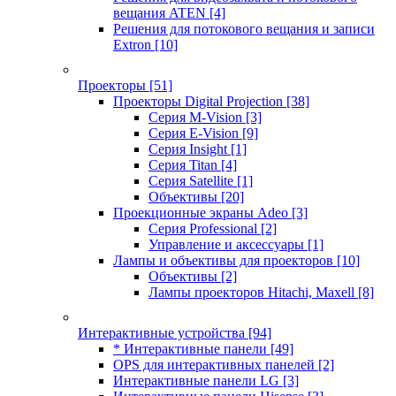
вещания ATEN
[4]
Решения для потокового вещания и записи
Extron
[10]
Проекторы
[51]
Проекторы Digital Projection
[38]
Серия M-Vision
[3]
Серия E-Vision
[9]
Серия Insight
[1]
Серия Titan
[4]
Серия Satellite
[1]
Объективы
[20]
Проекционные экраны Adeo
[3]
Серия Professional
[2]
Управление и аксессуары
[1]
Лампы и объективы для проекторов
[10]
Объективы
[2]
Лампы проекторов Hitachi, Maxell
[8]
Интерактивные устройства
[94]
* Интерактивные панели
[49]
OPS для интерактивных панелей
[2]
Интерактивные панели LG
[3]