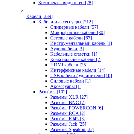
Комплекты видеостен
[28]
Кабели
[339]
Кабели и аксессуары
[212]
Спикерные кабели
[57]
Микрофонные кабели
[30]
Сетевые кабели
[67]
Инструментальный кабель
[1]
Аудиокабели
[3]
Кабельные оплетки
[1]
Коаксиальные кабели
[2]
HDMI кабели
[25]
Интерфейсные кабели
[14]
USB кабели / удлинители
[10]
Силовые кабели
[1]
Аксессуары
[1]
Разъёмы
[102]
Разъёмы XLR
[27]
Разъёмы BNC
[7]
Разъёмы POWERCON
[6]
Разъёмы RCA
[2]
Разъёмы RJ45
[3]
Разъёмы Jack
[25]
Разъёмы Speakon
[32]