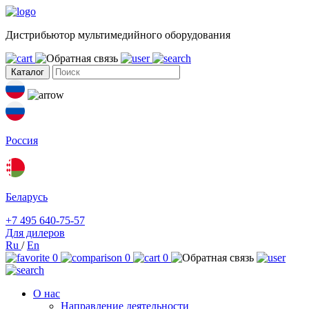
Дистрибьютор мультимедийного оборудования
Каталог
Россия
Беларусь
+7 495 640-75-57
Для дилеров
Ru
/
En
0
0
0
О нас
Направление деятельности