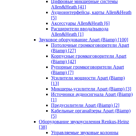
Цифровые микшерные системы
Allen&Heath
[41]
Аудиоинтерфейсы, карты Allen&Heath
[5]
Аксессуары Allen&Heath
[6]
Расширители ввода/вывода
Allen&Heath
[1]
Звуковое оборудование Apart (Biamp)
[100]
Потолочные громкоговорители Apart
(Biamp)
[27]
Корпусные громкоговорители Apart
(Biamp)
[42]
Рупорные громкоговорители Apart
(Biamp)
[7]
Усилители мощности Apart (Biamp)
[13]
Микшеры-усилители Apart (Biamp)
[3]
Источники аудиосигнала Apart (Biamp)
[1]
Предусилители Apart (Biamp)
[2]
Кабельные органайзеры Apart (Biamp)
[5]
Оборудование звукоусиления Renkus-Heinz
[38]
Управляемые звуковые колонны