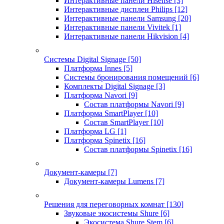
Интерактивные панели Hisense
[3]
Интерактивные дисплеи Philips
[12]
Интерактивные панели Samsung
[20]
Интерактивные панели Vivitek
[1]
Интерактивные панели Hikvision
[4]
Системы Digital Signage
[50]
Платформа Innes
[5]
Системы бронирования помещений
[6]
Комплекты Digital Signage
[3]
Платформа Navori
[9]
Состав платформы Navori
[9]
Платформа SmartPlayer
[10]
Состав SmartPlayer
[10]
Платформа LG
[1]
Платформа Spinetix
[16]
Состав платформы Spinetix
[16]
Документ-камеры
[7]
Документ-камеры Lumens
[7]
Решения для переговорных комнат
[130]
Звуковые экосистемы Shure
[6]
Экосистема Shure Stem
[6]