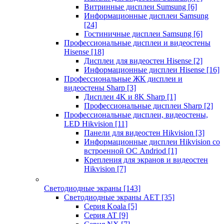
Витринные дисплеи Sumsung
[6]
Информационные дисплеи Samsung
[24]
Гостиничные дисплеи Samsung
[6]
Профессиональные дисплеи и видеостены
Hisense
[18]
Дисплеи для видеостен Hisense
[2]
Информационные дисплеи Hisense
[16]
Профессиональные ЖК дисплеи и
видеостены Sharp
[3]
Дисплеи 4K и 8K Sharp
[1]
Профессиональные дисплеи Sharp
[2]
Профессиональные дисплеи, видеостены,
LED Hikvision
[11]
Панели для видеостен Hikvision
[3]
Информационные дисплеи Hikvision со
встроенной ОС Andriod
[1]
Крепления для экранов и видеостен
Hikvision
[7]
Светодиодные экраны
[143]
Светодиодные экраны AET
[35]
Cерия Koala
[5]
Серия AT
[9]