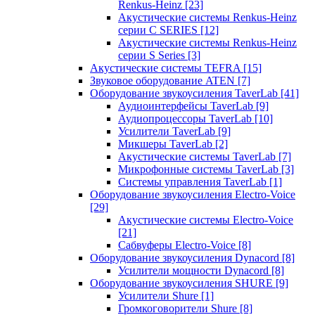
Renkus-Heinz
[23]
Акустические системы Renkus-Heinz
серии C SERIES
[12]
Акустические системы Renkus-Heinz
серии S Series
[3]
Акустические системы TEFRA
[15]
Звуковое оборудование ATEN
[7]
Оборудование звукоусиления TaverLab
[41]
Аудиоинтерфейсы TaverLab
[9]
Аудиопроцессоры TaverLab
[10]
Усилители TaverLab
[9]
Микшеры TaverLab
[2]
Акустические системы TaverLab
[7]
Микрофонные системы TaverLab
[3]
Системы управления TaverLab
[1]
Оборудование звукоусиления Electro-Voice
[29]
Акустические системы Electro-Voice
[21]
Сабвуферы Electro-Voice
[8]
Оборудование звукоусиления Dynacord
[8]
Усилители мощности Dynacord
[8]
Оборудование звукоусиления SHURE
[9]
Усилители Shure
[1]
Громкоговорители Shure
[8]