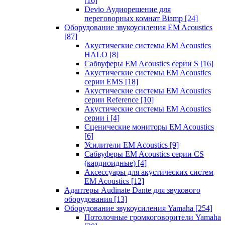
[16]
Devio Аудиорешение для
переговорных комнат Biamp
[24]
Оборудование звукоусиления EM Acoustics
[87]
Акустические системы EM Acoustics
HALO
[8]
Сабвуферы EM Acoustics серии S
[16]
Акустические системы EM Acoustics
серии EMS
[18]
Акустические системы EM Acoustics
серии Reference
[10]
Акустические системы EM Acoustics
серии i
[4]
Сценические мониторы EM Acoustics
[6]
Усилители EM Acoustics
[9]
Сабвуферы EM Acoustics серии CS
(кардиоидные)
[4]
Аксессуары для акустических систем
EM Acoustics
[12]
Адаптеры Audinate Dante для звукового
оборудования
[13]
Оборудование звукоусиления Yamaha
[254]
Потолочные громкоговорители Yamaha