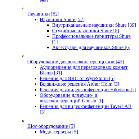
Наушники
[52]
Наушники Shure
[52]
Внутриканальные наушники Shure
[39]
Студийные наушники Shure
[6]
Профессиональные гарнитуры Shure
[1]
Аксессуары для наушников Shure
[6]
Оборудование для видеоконференцсвязи
[45]
Аудиорешение для переговорных комнат
Biamp
[31]
Решение для ВКС от WyreStorm
[5]
Выдвижные решения Arthur Holm
[3]
Решения для видеоконференций Hikvision
[2]
Оборудование для аудио- и
видеоконференций Gonsin
[1]
Решения для видеоконференций TaverLAB
[3]
Шоу-оборудование
[5]
Медиасерверы
[5]