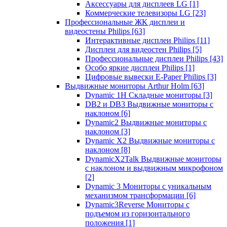
Аксессуары для дисплеев LG
[1]
Коммерческие телевизоры LG
[23]
Профессиональные ЖК дисплеи и
видеостены Philips
[63]
Интерактивные дисплеи Philips
[11]
Дисплеи для видеостен Philips
[5]
Профессиональные дисплеи Philips
[43]
Особо яркие дисплеи Philips
[1]
Цифровые вывески E-Paper Philips
[3]
Выдвижные мониторы Arthur Holm
[63]
Dynamic 1Н Складные мониторы
[3]
DB2 и DB3 Выдвижные мониторы с
наклоном
[6]
Dynamic2 Выдвижные мониторы с
наклоном
[3]
Dynamic X2 Выдвижные мониторы с
наклоном
[8]
DynamicX2Talk Выдвижные мониторы
с наклоном и выдвижным микрофоном
[2]
Dynamic 3 Мониторы с уникальным
механизмом трансформации
[6]
Dynamic3Reverse Мониторы с
подъемом из горизонтального
положения
[1]