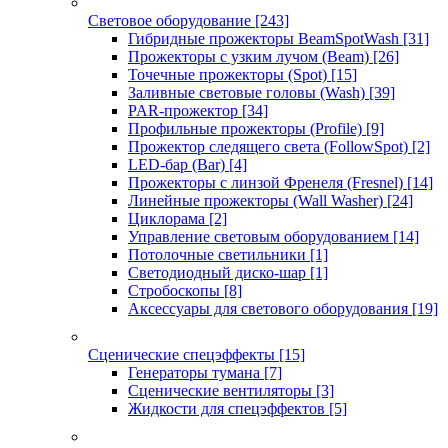
Световое оборудование
[243]
Гибридные прожекторы BeamSpotWash
[31]
Прожекторы с узким лучом (Beam)
[26]
Точечные прожекторы (Spot)
[15]
Заливные световые головы (Wash)
[39]
PAR-прожектор
[34]
Профильные прожекторы (Profile)
[9]
Прожектор следящего света (FollowSpot)
[2]
LED-бар (Bar)
[4]
Прожекторы с линзой Френеля (Fresnel)
[14]
Линейные прожекторы (Wall Washer)
[24]
Циклорама
[2]
Управление световым оборудованием
[14]
Потолочные светильники
[1]
Светодиодный диско-шар
[1]
Стробоскопы
[8]
Аксессуары для светового оборудования
[19]
Сценические спецэффекты
[15]
Генераторы тумана
[7]
Сценические вентиляторы
[3]
Жидкости для спецэффектов
[5]