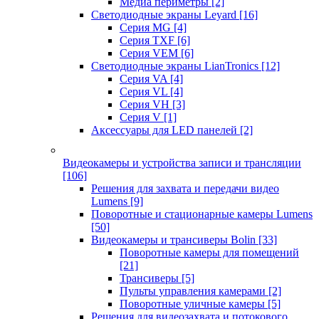
Медиа периметры
[2]
Светодиодные экраны Leyard
[16]
Серия MG
[4]
Серия TXF
[6]
Серия VEM
[6]
Светодиодные экраны LianTronics
[12]
Серия VA
[4]
Серия VL
[4]
Серия VH
[3]
Серия V
[1]
Аксессуары для LED панелей
[2]
Видеокамеры и устройства записи и трансляции
[106]
Решения для захвата и передачи видео
Lumens
[9]
Поворотные и стационарные камеры Lumens
[50]
Видеокамеры и трансиверы Bolin
[33]
Поворотные камеры для помещений
[21]
Трансиверы
[5]
Пульты управления камерами
[2]
Поворотные уличные камеры
[5]
Решения для видеозахвата и потокового