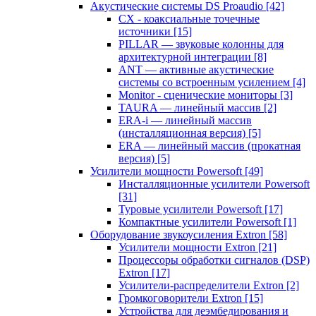
Акустические системы DS Proaudio
[42]
CX - коаксиальные точечные
источники
[15]
PILLAR — звуковые колонны для
архитектурной интеграции
[8]
ANT — активные акустические
системы со встроенным усилением
[4]
Monitor - сценические мониторы
[3]
TAURA — линейный массив
[2]
ERA-i — линейный массив
(инсталляционная версия)
[5]
ERA — линейный массив (прокатная
версия)
[5]
Усилители мощности Powersoft
[49]
Инсталляционные усилители Powersoft
[31]
Туровые усилители Powersoft
[17]
Компактные усилители Powersoft
[1]
Оборудование звукоусиления Extron
[58]
Усилители мощности Extron
[21]
Процессоры обработки сигналов (DSP)
Extron
[17]
Усилители-распределители Extron
[2]
Громкоговорители Extron
[15]
Устройства для деэмбедирования и