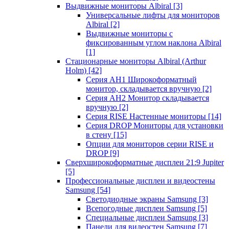
Выдвижные мониторы Albiral
[3]
Универсальные лифты для мониторов
Albiral
[2]
Выдвижные мониторы с
фиксированным углом наклона Albiral
[1]
Стационарные мониторы Albiral (Arthur
Holm)
[42]
Серия AH1 Широкоформатный
монитор, складывается вручную
[2]
Серия AH2 Монитор складывается
вручную
[2]
Серия RISE Настенные мониторы
[14]
Серия DROP Мониторы для установки
в стену
[15]
Опции для мониторов серии RISE и
DROP
[9]
Сверхширокоформатные дисплеи 21:9 Jupiter
[5]
Профессиональные дисплеи и видеостены
Samsung
[54]
Светодиодные экраны Samsung
[3]
Всепогодные дисплеи Samsung
[5]
Специальные дисплеи Samsung
[3]
Панели для видеостен Samsung
[7]