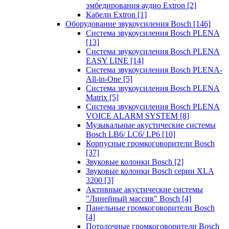
эмбедирования аудио Extron
[2]
Кабели Extron
[1]
Оборудование звукоусиления Bosch
[146]
Система звукоусиления Bosch PLENA
[13]
Система звукоусиления Bosch PLENA
EASY LINE
[14]
Система звукоусиления Bosch PLENA-
All-in-One
[5]
Система звукоусиления Bosch PLENA
Matrix
[5]
Система звукоусиления Bosch PLENA
VOICE ALARM SYSTEM
[8]
Музыкальные акустические системы
Bosch LB6/ LC6/ LP6
[10]
Корпусные громкоговорители Bosch
[37]
Звуковые колонки Bosch
[2]
Звуковые колонки Bosch серии XLA
3200
[3]
Активные акустические системы
"Линейный массив" Bosch
[4]
Панельные громкоговорители Bosch
[4]
Потолочные громкоговорители Bosch