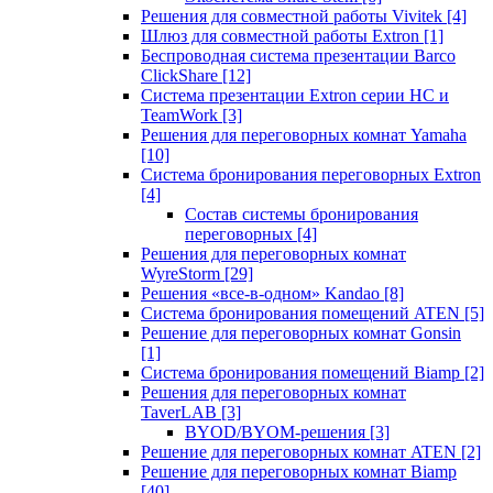
Решения для совместной работы Vivitek
[4]
Шлюз для совместной работы Extron
[1]
Беспроводная система презентации Barco
ClickShare
[12]
Система презентации Extron серии HC и
TeamWork
[3]
Решения для переговорных комнат Yamaha
[10]
Система бронирования переговорных Extron
[4]
Состав системы бронирования
переговорных
[4]
Решения для переговорных комнат
WyreStorm
[29]
Решения «все-в-одном» Kandao
[8]
Система бронирования помещений ATEN
[5]
Решение для переговорных комнат Gonsin
[1]
Система бронирования помещений Biamp
[2]
Решения для переговорных комнат
TaverLAB
[3]
BYOD/BYOM-решения
[3]
Решение для переговорных комнат ATEN
[2]
Решение для переговорных комнат Biamp
[40]