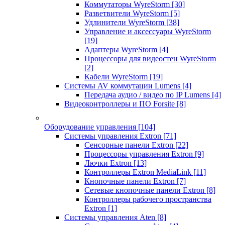
Коммутаторы WyreStorm
[30]
Разветвители WyreStorm
[5]
Удлинители WyreStorm
[38]
Управление и аксессуары WyreStorm
[19]
Адаптеры WyreStorm
[4]
Процессоры для видеостен WyreStorm
[2]
Кабели WyreStorm
[19]
Системы AV коммутации Lumens
[4]
Передача аудио / видео по IP Lumens
[4]
Видеоконтроллеры и ПО Forsite
[8]
Оборудование управления
[104]
Системы управления Extron
[71]
Сенсорные панели Extron
[22]
Процессоры управления Extron
[9]
Лючки Extron
[13]
Контроллеры Extron MediaLink
[11]
Кнопочные панели Extron
[7]
Сетевые кнопочные панели Extron
[8]
Контроллеры рабочего пространства
Extron
[1]
Системы управления Aten
[8]