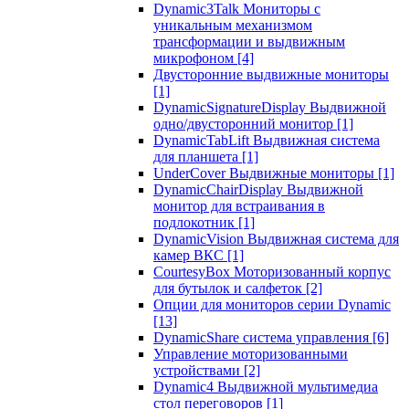
Dynamic3Talk Мониторы с
уникальным механизмом
трансформации и выдвижным
микрофоном
[4]
Двусторонние выдвижные мониторы
[1]
DynamicSignatureDisplay Выдвижной
одно/двусторонний монитор
[1]
DynamicTabLift Выдвижная система
для планшета
[1]
UnderCover Выдвижные мониторы
[1]
DynamicChairDisplay Выдвижной
монитор для встраивания в
подлокотник
[1]
DynamicVision Выдвижная система для
камер ВКС
[1]
CourtesyBox Моторизованный корпус
для бутылок и салфеток
[2]
Опции для мониторов серии Dynamic
[13]
DynamicShare система управления
[6]
Управление моторизованными
устройствами
[2]
Dynamic4 Выдвижной мультимедиа
стол переговоров
[1]