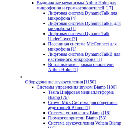
Выдвижные механизмы Arthur Holm для
микрофонов и громкоговорителей
[17]
Лифтовая система DynamicTalk для
микрофона
[4]
Лифтовая система DynamicTalkH для
микрофона
[1]
Лифтовая система DynamicTalk
UnderCover
[3]
Пассивная система MicConnect для
микрофона
[1]
Лифтовая система DynamicTalkB для
настольного микрофона
[1]
Встраиваемые громкоговорители
Arthur Holm
[1]
Оборудование звукоусиления
[1150]
Системы управления звуком Biamp
[186]
Tesira Цифровая медиаплатформа
Biamp
[76]
Crowd Mics Система для общения с
аудиторией Biamp
[1]
Система управления Biamp
[16]
Громкоговорители Biamp
[53]
Система звукоусиления Voltera Biamp