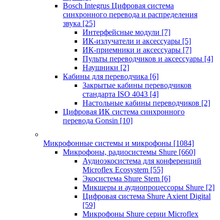
Bosch Integrus Цифровая система
синхронного перевода и распределения
звука
[25]
Интерфейсные модули
[7]
ИК-излучатели и аксессуары
[5]
ИК-приемники и аксессуары
[7]
Пульты переводчиков и аксессуары
[4]
Наушники
[2]
Кабины для переводчика
[6]
Закрытые кабины переводчиков
стандарта ISO 4043
[4]
Настольные кабины переводчиков
[2]
Цифровая ИК система синхронного
перевода Gonsin
[10]
Микрофонные системы и микрофоны
[1084]
Микрофоны, радиосистемы Shure
[660]
Аудиоэкосистема для конференций
Microflex Ecosystem
[55]
Экосистема Shure Stem
[6]
Микшеры и аудиопроцессоры Shure
[2]
Цифровая система Shure Axient Digital
[59]
Микрофоны Shure серии Microflex