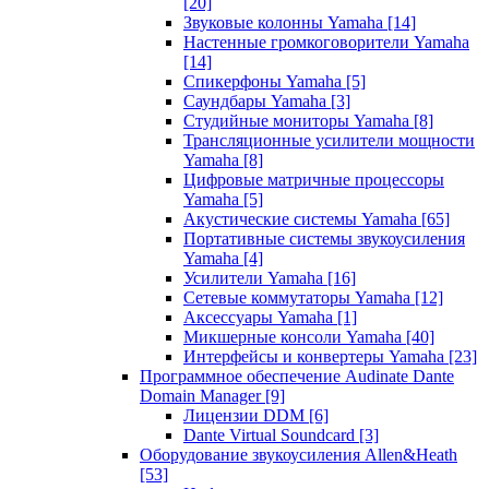
[20]
Звуковые колонны Yamaha
[14]
Настенные громкоговорители Yamaha
[14]
Спикерфоны Yamaha
[5]
Саундбары Yamaha
[3]
Студийные мониторы Yamaha
[8]
Трансляционные усилители мощности
Yamaha
[8]
Цифровые матричные процессоры
Yamaha
[5]
Акустические системы Yamaha
[65]
Портативные системы звукоусиления
Yamaha
[4]
Усилители Yamaha
[16]
Сетевые коммутаторы Yamaha
[12]
Аксессуары Yamaha
[1]
Микшерные консоли Yamaha
[40]
Интерфейсы и конвертеры Yamaha
[23]
Программное обеспечение Audinate Dante
Domain Manager
[9]
Лицензии DDM
[6]
Dante Virtual Soundcard
[3]
Оборудование звукоусиления Allen&Heath
[53]