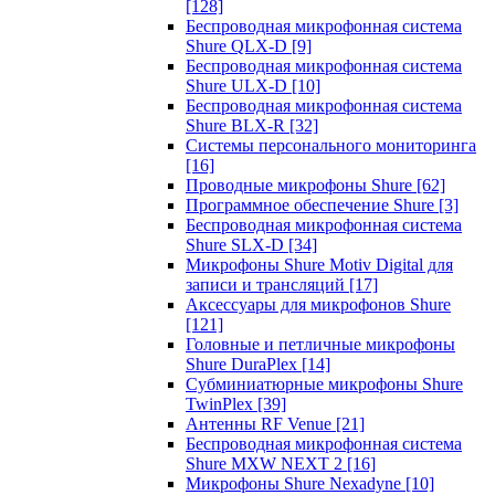
[128]
Беспроводная микрофонная система
Shure QLX-D
[9]
Беспроводная микрофонная система
Shure ULX-D
[10]
Беспроводная микрофонная система
Shure BLX-R
[32]
Системы персонального мониторинга
[16]
Проводные микрофоны Shure
[62]
Программное обеспечение Shure
[3]
Беспроводная микрофонная система
Shure SLX-D
[34]
Микрофоны Shure Motiv Digital для
записи и трансляций
[17]
Аксессуары для микрофонов Shure
[121]
Головные и петличные микрофоны
Shure DuraPlex
[14]
Субминиатюрные микрофоны Shure
TwinPlex
[39]
Антенны RF Venue
[21]
Беспроводная микрофонная система
Shure MXW NEXT 2
[16]
Микрофоны Shure Nexadyne
[10]