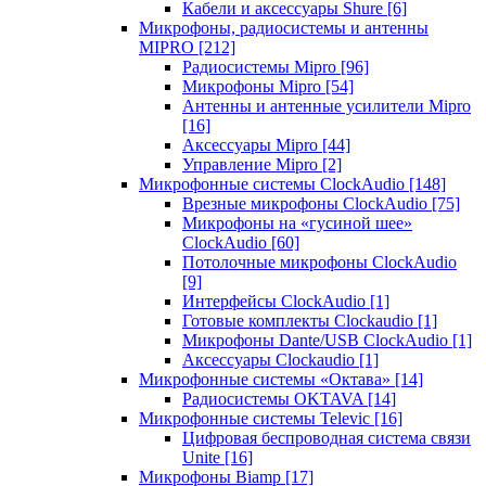
Кабели и аксессуары Shure
[6]
Микрофоны, радиосистемы и антенны
MIPRO
[212]
Радиосистемы Mipro
[96]
Микрофоны Mipro
[54]
Антенны и антенные усилители Mipro
[16]
Аксессуары Mipro
[44]
Управление Mipro
[2]
Микрофонные системы ClockAudio
[148]
Врезные микрофоны ClockAudio
[75]
Микрофоны на «гусиной шее»
ClockAudio
[60]
Потолочные микрофоны ClockAudio
[9]
Интерфейсы ClockAudio
[1]
Готовые комплекты Clockaudio
[1]
Микрофоны Dante/USB ClockAudio
[1]
Аксессуары Clockaudio
[1]
Микрофонные системы «Октава»
[14]
Радиосистемы OKTAVA
[14]
Микрофонные системы Televic
[16]
Цифровая беспроводная система связи
Unite
[16]
Микрофоны Biamp
[17]