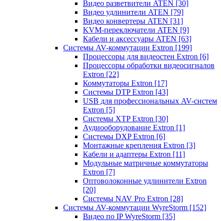
Видео разветвители ATEN
[30]
Видео удлинители ATEN
[79]
Видео конвертеры ATEN
[31]
KVM-переключатели ATEN
[9]
Кабели и аксессуары ATEN
[63]
Системы AV-коммутации Extron
[199]
Процессоры для видеостен Extron
[6]
Процессоры обработки видеосигналов
Extron
[22]
Коммутаторы Extron
[17]
Системы DTP Extron
[43]
USB для профессиональных AV-систем
Extron
[5]
Системы XTP Extron
[30]
Аудиооборудование Extron
[1]
Системы DXP Extron
[6]
Монтажные крепления Extron
[3]
Кабели и адаптеры Extron
[11]
Модульные матричные коммутаторы
Extron
[7]
Оптоволоконные удлинители Extron
[20]
Системы NAV Pro Extron
[28]
Системы AV-коммутации WyreStorm
[152]
Видео по IP WyreStorm
[35]