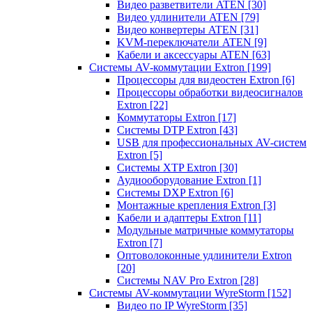
Видео разветвители ATEN
[30]
Видео удлинители ATEN
[79]
Видео конвертеры ATEN
[31]
KVM-переключатели ATEN
[9]
Кабели и аксессуары ATEN
[63]
Системы AV-коммутации Extron
[199]
Процессоры для видеостен Extron
[6]
Процессоры обработки видеосигналов
Extron
[22]
Коммутаторы Extron
[17]
Системы DTP Extron
[43]
USB для профессиональных AV-систем
Extron
[5]
Системы XTP Extron
[30]
Аудиооборудование Extron
[1]
Системы DXP Extron
[6]
Монтажные крепления Extron
[3]
Кабели и адаптеры Extron
[11]
Модульные матричные коммутаторы
Extron
[7]
Оптоволоконные удлинители Extron
[20]
Системы NAV Pro Extron
[28]
Системы AV-коммутации WyreStorm
[152]
Видео по IP WyreStorm
[35]