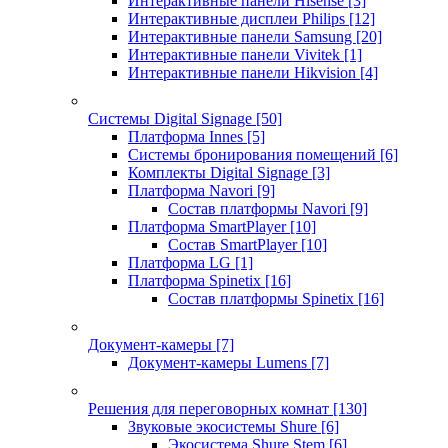
Интерактивные панели Hisense
[3]
Интерактивные дисплеи Philips
[12]
Интерактивные панели Samsung
[20]
Интерактивные панели Vivitek
[1]
Интерактивные панели Hikvision
[4]
Системы Digital Signage
[50]
Платформа Innes
[5]
Системы бронирования помещений
[6]
Комплекты Digital Signage
[3]
Платформа Navori
[9]
Состав платформы Navori
[9]
Платформа SmartPlayer
[10]
Состав SmartPlayer
[10]
Платформа LG
[1]
Платформа Spinetix
[16]
Состав платформы Spinetix
[16]
Документ-камеры
[7]
Документ-камеры Lumens
[7]
Решения для переговорных комнат
[130]
Звуковые экосистемы Shure
[6]
Экосистема Shure Stem
[6]