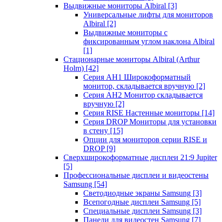
Выдвижные мониторы Albiral
[3]
Универсальные лифты для мониторов
Albiral
[2]
Выдвижные мониторы с
фиксированным углом наклона Albiral
[1]
Стационарные мониторы Albiral (Arthur
Holm)
[42]
Серия AH1 Широкоформатный
монитор, складывается вручную
[2]
Серия AH2 Монитор складывается
вручную
[2]
Серия RISE Настенные мониторы
[14]
Серия DROP Мониторы для установки
в стену
[15]
Опции для мониторов серии RISE и
DROP
[9]
Сверхширокоформатные дисплеи 21:9 Jupiter
[5]
Профессиональные дисплеи и видеостены
Samsung
[54]
Светодиодные экраны Samsung
[3]
Всепогодные дисплеи Samsung
[5]
Специальные дисплеи Samsung
[3]
Панели для видеостен Samsung
[7]