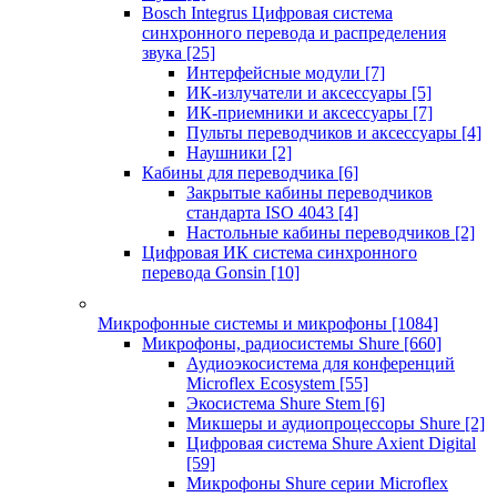
Bosch Integrus Цифровая система
синхронного перевода и распределения
звука
[25]
Интерфейсные модули
[7]
ИК-излучатели и аксессуары
[5]
ИК-приемники и аксессуары
[7]
Пульты переводчиков и аксессуары
[4]
Наушники
[2]
Кабины для переводчика
[6]
Закрытые кабины переводчиков
стандарта ISO 4043
[4]
Настольные кабины переводчиков
[2]
Цифровая ИК система синхронного
перевода Gonsin
[10]
Микрофонные системы и микрофоны
[1084]
Микрофоны, радиосистемы Shure
[660]
Аудиоэкосистема для конференций
Microflex Ecosystem
[55]
Экосистема Shure Stem
[6]
Микшеры и аудиопроцессоры Shure
[2]
Цифровая система Shure Axient Digital
[59]
Микрофоны Shure серии Microflex