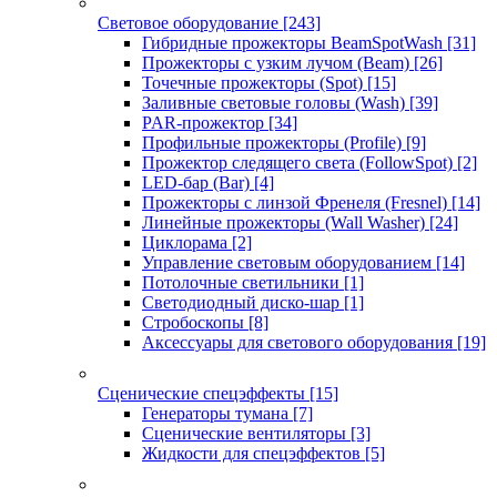
Световое оборудование
[243]
Гибридные прожекторы BeamSpotWash
[31]
Прожекторы с узким лучом (Beam)
[26]
Точечные прожекторы (Spot)
[15]
Заливные световые головы (Wash)
[39]
PAR-прожектор
[34]
Профильные прожекторы (Profile)
[9]
Прожектор следящего света (FollowSpot)
[2]
LED-бар (Bar)
[4]
Прожекторы с линзой Френеля (Fresnel)
[14]
Линейные прожекторы (Wall Washer)
[24]
Циклорама
[2]
Управление световым оборудованием
[14]
Потолочные светильники
[1]
Светодиодный диско-шар
[1]
Стробоскопы
[8]
Аксессуары для светового оборудования
[19]
Сценические спецэффекты
[15]
Генераторы тумана
[7]
Сценические вентиляторы
[3]
Жидкости для спецэффектов
[5]