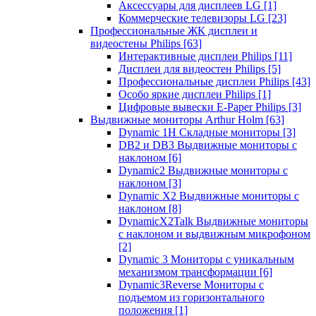
Аксессуары для дисплеев LG
[1]
Коммерческие телевизоры LG
[23]
Профессиональные ЖК дисплеи и
видеостены Philips
[63]
Интерактивные дисплеи Philips
[11]
Дисплеи для видеостен Philips
[5]
Профессиональные дисплеи Philips
[43]
Особо яркие дисплеи Philips
[1]
Цифровые вывески E-Paper Philips
[3]
Выдвижные мониторы Arthur Holm
[63]
Dynamic 1Н Складные мониторы
[3]
DB2 и DB3 Выдвижные мониторы с
наклоном
[6]
Dynamic2 Выдвижные мониторы с
наклоном
[3]
Dynamic X2 Выдвижные мониторы с
наклоном
[8]
DynamicX2Talk Выдвижные мониторы
с наклоном и выдвижным микрофоном
[2]
Dynamic 3 Мониторы с уникальным
механизмом трансформации
[6]
Dynamic3Reverse Мониторы с
подъемом из горизонтального
положения
[1]