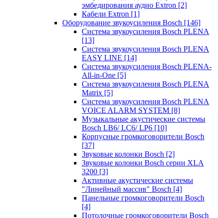
эмбедирования аудио Extron
[2]
Кабели Extron
[1]
Оборудование звукоусиления Bosch
[146]
Система звукоусиления Bosch PLENA
[13]
Система звукоусиления Bosch PLENA
EASY LINE
[14]
Система звукоусиления Bosch PLENA-
All-in-One
[5]
Система звукоусиления Bosch PLENA
Matrix
[5]
Система звукоусиления Bosch PLENA
VOICE ALARM SYSTEM
[8]
Музыкальные акустические системы
Bosch LB6/ LC6/ LP6
[10]
Корпусные громкоговорители Bosch
[37]
Звуковые колонки Bosch
[2]
Звуковые колонки Bosch серии XLA
3200
[3]
Активные акустические системы
"Линейный массив" Bosch
[4]
Панельные громкоговорители Bosch
[4]
Потолочные громкоговорители Bosch