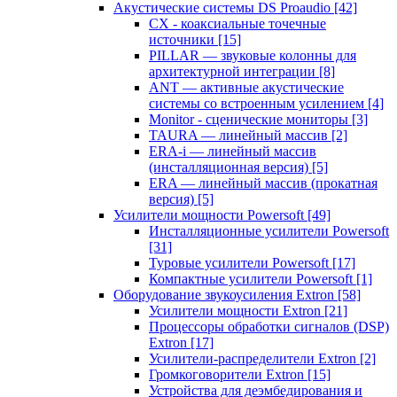
Акустические системы DS Proaudio
[42]
CX - коаксиальные точечные
источники
[15]
PILLAR — звуковые колонны для
архитектурной интеграции
[8]
ANT — активные акустические
системы со встроенным усилением
[4]
Monitor - сценические мониторы
[3]
TAURA — линейный массив
[2]
ERA-i — линейный массив
(инсталляционная версия)
[5]
ERA — линейный массив (прокатная
версия)
[5]
Усилители мощности Powersoft
[49]
Инсталляционные усилители Powersoft
[31]
Туровые усилители Powersoft
[17]
Компактные усилители Powersoft
[1]
Оборудование звукоусиления Extron
[58]
Усилители мощности Extron
[21]
Процессоры обработки сигналов (DSP)
Extron
[17]
Усилители-распределители Extron
[2]
Громкоговорители Extron
[15]
Устройства для деэмбедирования и