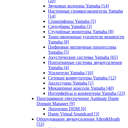
[20]
Звуковые колонны Yamaha
[14]
Настенные громкоговорители Yamaha
[14]
Спикерфоны Yamaha
[5]
Саундбары Yamaha
[3]
Студийные мониторы Yamaha
[8]
Трансляционные усилители мощности
Yamaha
[8]
Цифровые матричные процессоры
Yamaha
[5]
Акустические системы Yamaha
[65]
Портативные системы звукоусиления
Yamaha
[4]
Усилители Yamaha
[16]
Сетевые коммутаторы Yamaha
[12]
Аксессуары Yamaha
[1]
Микшерные консоли Yamaha
[40]
Интерфейсы и конвертеры Yamaha
[23]
Программное обеспечение Audinate Dante
Domain Manager
[9]
Лицензии DDM
[6]
Dante Virtual Soundcard
[3]
Оборудование звукоусиления Allen&Heath
[53]