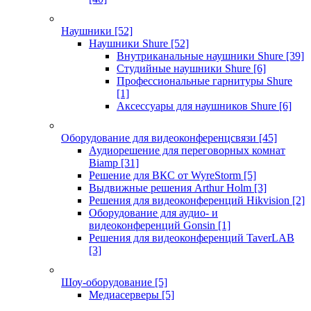
Наушники
[52]
Наушники Shure
[52]
Внутриканальные наушники Shure
[39]
Студийные наушники Shure
[6]
Профессиональные гарнитуры Shure
[1]
Аксессуары для наушников Shure
[6]
Оборудование для видеоконференцсвязи
[45]
Аудиорешение для переговорных комнат
Biamp
[31]
Решение для ВКС от WyreStorm
[5]
Выдвижные решения Arthur Holm
[3]
Решения для видеоконференций Hikvision
[2]
Оборудование для аудио- и
видеоконференций Gonsin
[1]
Решения для видеоконференций TaverLAB
[3]
Шоу-оборудование
[5]
Медиасерверы
[5]