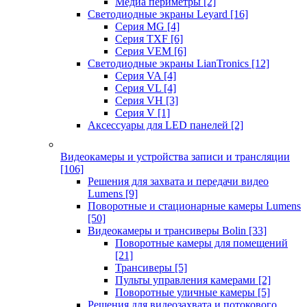
Медиа периметры
[2]
Светодиодные экраны Leyard
[16]
Серия MG
[4]
Серия TXF
[6]
Серия VEM
[6]
Светодиодные экраны LianTronics
[12]
Серия VA
[4]
Серия VL
[4]
Серия VH
[3]
Серия V
[1]
Аксессуары для LED панелей
[2]
Видеокамеры и устройства записи и трансляции
[106]
Решения для захвата и передачи видео
Lumens
[9]
Поворотные и стационарные камеры Lumens
[50]
Видеокамеры и трансиверы Bolin
[33]
Поворотные камеры для помещений
[21]
Трансиверы
[5]
Пульты управления камерами
[2]
Поворотные уличные камеры
[5]
Решения для видеозахвата и потокового