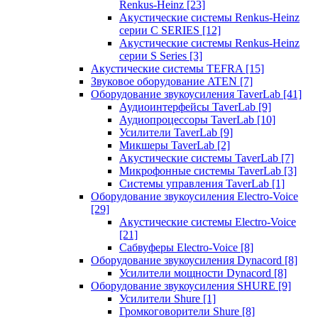
Renkus-Heinz
[23]
Акустические системы Renkus-Heinz
серии C SERIES
[12]
Акустические системы Renkus-Heinz
серии S Series
[3]
Акустические системы TEFRA
[15]
Звуковое оборудование ATEN
[7]
Оборудование звукоусиления TaverLab
[41]
Аудиоинтерфейсы TaverLab
[9]
Аудиопроцессоры TaverLab
[10]
Усилители TaverLab
[9]
Микшеры TaverLab
[2]
Акустические системы TaverLab
[7]
Микрофонные системы TaverLab
[3]
Системы управления TaverLab
[1]
Оборудование звукоусиления Electro-Voice
[29]
Акустические системы Electro-Voice
[21]
Сабвуферы Electro-Voice
[8]
Оборудование звукоусиления Dynacord
[8]
Усилители мощности Dynacord
[8]
Оборудование звукоусиления SHURE
[9]
Усилители Shure
[1]
Громкоговорители Shure
[8]