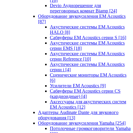
[16]
Devio Аудиорешение для
переговорных комнат Biamp
[24]
Оборудование звукоусиления EM Acoustics
[87]
Акустические системы EM Acoustics
HALO
[8]
Сабвуферы EM Acoustics серии S
[16]
Акустические системы EM Acoustics
серии EMS
[18]
Акустические системы EM Acoustics
серии Reference
[10]
Акустические системы EM Acoustics
серии i
[4]
Сценические мониторы EM Acoustics
[6]
Усилители EM Acoustics
[9]
Сабвуферы EM Acoustics серии CS
(кардиоидные)
[4]
Аксессуары для акустических систем
EM Acoustics
[12]
Адаптеры Audinate Dante для звукового
оборудования
[13]
Оборудование звукоусиления Yamaha
[254]
Потолочные громкоговорители Yamaha