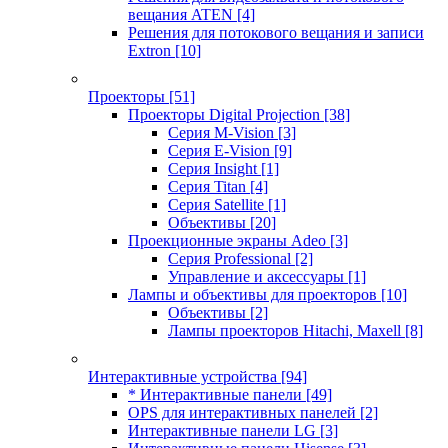
вещания ATEN
[4]
Решения для потокового вещания и записи
Extron
[10]
Проекторы
[51]
Проекторы Digital Projection
[38]
Серия M-Vision
[3]
Серия E-Vision
[9]
Серия Insight
[1]
Серия Titan
[4]
Серия Satellite
[1]
Объективы
[20]
Проекционные экраны Adeo
[3]
Серия Professional
[2]
Управление и аксессуары
[1]
Лампы и объективы для проекторов
[10]
Объективы
[2]
Лампы проекторов Hitachi, Maxell
[8]
Интерактивные устройства
[94]
* Интерактивные панели
[49]
OPS для интерактивных панелей
[2]
Интерактивные панели LG
[3]