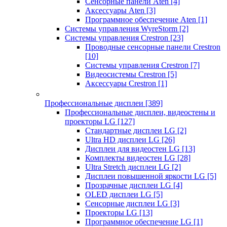
Сенсорные панели Aten
[4]
Аксессуары Aten
[3]
Программное обеспечение Aten
[1]
Системы управления WyreStorm
[2]
Системы управления Crestron
[23]
Проводные сенсорные панели Crestron
[10]
Системы управления Crestron
[7]
Видеосистемы Crestron
[5]
Аксессуары Crestron
[1]
Профессиональные дисплеи
[389]
Профессиональные дисплеи, видеостены и
проекторы LG
[127]
Стандартные дисплеи LG
[2]
Ultra HD дисплеи LG
[26]
Дисплеи для видеостен LG
[13]
Комплекты видеостен LG
[28]
Ultra Stretch дисплеи LG
[2]
Дисплеи повышенной яркости LG
[5]
Прозрачные дисплеи LG
[4]
OLED дисплеи LG
[5]
Сенсорные дисплеи LG
[3]
Проекторы LG
[13]
Программное обеспечение LG
[1]