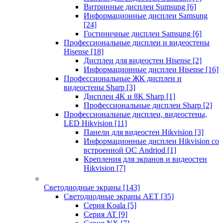
Витринные дисплеи Sumsung
[6]
Информационные дисплеи Samsung
[24]
Гостиничные дисплеи Samsung
[6]
Профессиональные дисплеи и видеостены
Hisense
[18]
Дисплеи для видеостен Hisense
[2]
Информационные дисплеи Hisense
[16]
Профессиональные ЖК дисплеи и
видеостены Sharp
[3]
Дисплеи 4K и 8K Sharp
[1]
Профессиональные дисплеи Sharp
[2]
Профессиональные дисплеи, видеостены,
LED Hikvision
[11]
Панели для видеостен Hikvision
[3]
Информационные дисплеи Hikvision со
встроенной ОС Andriod
[1]
Крепления для экранов и видеостен
Hikvision
[7]
Светодиодные экраны
[143]
Светодиодные экраны AET
[35]
Cерия Koala
[5]
Серия AT
[9]