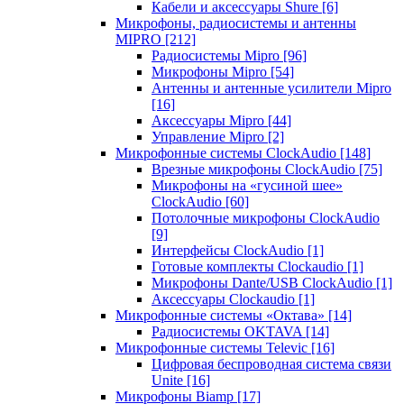
Кабели и аксессуары Shure
[6]
Микрофоны, радиосистемы и антенны
MIPRO
[212]
Радиосистемы Mipro
[96]
Микрофоны Mipro
[54]
Антенны и антенные усилители Mipro
[16]
Аксессуары Mipro
[44]
Управление Mipro
[2]
Микрофонные системы ClockAudio
[148]
Врезные микрофоны ClockAudio
[75]
Микрофоны на «гусиной шее»
ClockAudio
[60]
Потолочные микрофоны ClockAudio
[9]
Интерфейсы ClockAudio
[1]
Готовые комплекты Clockaudio
[1]
Микрофоны Dante/USB ClockAudio
[1]
Аксессуары Clockaudio
[1]
Микрофонные системы «Октава»
[14]
Радиосистемы OKTAVA
[14]
Микрофонные системы Televic
[16]
Цифровая беспроводная система связи
Unite
[16]
Микрофоны Biamp
[17]