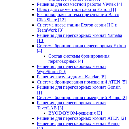
Решения для совместной работы Vivitek
[4]
Шлюз для совместной работы Extron
[1]
Беспроводная система презентации Barco
ClickShare
[12]
Система презентации Extron серии HC и
TeamWork
[3]
Решения для переговорных комнат Yamaha
[10]
Система бронирования переговорных Extron
[4]
Состав системы бронирования
переговорных
[4]
Решения для переговорных комнат
WyreStorm
[29]
Решения «все-в-одном» Kandao
[8]
Система бронирования помещений ATEN
[5]
Решение для переговорных комнат Gonsin
[1]
Система бронирования помещений Biamp
[2]
Решения для переговорных комнат
TaverLAB
[3]
BYOD/BYOM-решения
[3]
Решение для переговорных комнат ATEN
[2]
Решение для переговорных комнат Biamp
[40]