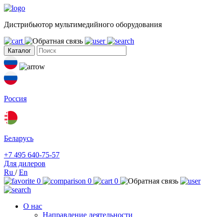
Дистрибьютор мультимедийного оборудования
Каталог
Россия
Беларусь
+7 495 640-75-57
Для дилеров
Ru
/
En
0
0
0
О нас
Направление деятельности