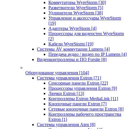
Коммутаторы WyreStorm
[30]
Разветвители WyreStorm
[5]
Удлинители WyreStorm
[38]
Управление и аксессуары WyreStorm
[19]
Адаптеры WyreStorm
[4]
Процессоры для видеостен WyreStorm
[2]
Кабели WyreStorm
[19]
Системы AV коммутации Lumens
[4]
Передача аудио / видео по IP Lumens
[4]
Видеоконтроллеры и ПО Forsite
[8]
Оборудование управления
[104]
Системы управления Extron
[71]
Сенсорные панели Extron
[22]
Процессоры управления Extron
[9]
Лючки Extron
[13]
Контроллеры Extron MediaLink
[11]
Кнопочные панели Extron
[7]
Сетевые кнопочные панели Extron
[8]
Контроллеры рабочего пространства
Extron
[1]
Системы управления Aten
[8]