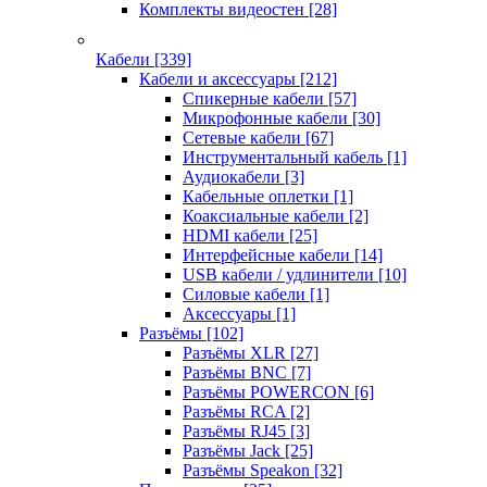
Комплекты видеостен
[28]
Кабели
[339]
Кабели и аксессуары
[212]
Спикерные кабели
[57]
Микрофонные кабели
[30]
Сетевые кабели
[67]
Инструментальный кабель
[1]
Аудиокабели
[3]
Кабельные оплетки
[1]
Коаксиальные кабели
[2]
HDMI кабели
[25]
Интерфейсные кабели
[14]
USB кабели / удлинители
[10]
Силовые кабели
[1]
Аксессуары
[1]
Разъёмы
[102]
Разъёмы XLR
[27]
Разъёмы BNC
[7]
Разъёмы POWERCON
[6]
Разъёмы RCA
[2]
Разъёмы RJ45
[3]
Разъёмы Jack
[25]
Разъёмы Speakon
[32]