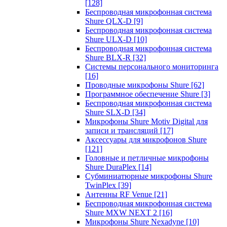
[128]
Беспроводная микрофонная система
Shure QLX-D
[9]
Беспроводная микрофонная система
Shure ULX-D
[10]
Беспроводная микрофонная система
Shure BLX-R
[32]
Системы персонального мониторинга
[16]
Проводные микрофоны Shure
[62]
Программное обеспечение Shure
[3]
Беспроводная микрофонная система
Shure SLX-D
[34]
Микрофоны Shure Motiv Digital для
записи и трансляций
[17]
Аксессуары для микрофонов Shure
[121]
Головные и петличные микрофоны
Shure DuraPlex
[14]
Субминиатюрные микрофоны Shure
TwinPlex
[39]
Антенны RF Venue
[21]
Беспроводная микрофонная система
Shure MXW NEXT 2
[16]
Микрофоны Shure Nexadyne
[10]