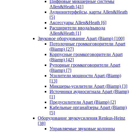
Цифровые микшерные системы
Allen&Heath
[41]
Аудиоинтерфейсы, карты Allen&Heath
[5]
Аксессуары Allen&Heath
[6]
Расширители ввода/вывода
Allen&Heath
[1]
Звуковое оборудование Apart (Biamp)
[100]
Потолочные громкоговорители Apart
(Biamp)
[27]
Корпусные громкоговорители Apart
(Biamp)
[42]
Рупорные громкоговорители Apart
(Biamp)
[7]
Усилители мощности Apart (Biamp)
[13]
Микшеры-усилители Apart (Biamp)
[3]
Источники аудиосигнала Apart (Biamp)
[1]
Предусилители Apart (Biamp)
[2]
Кабельные органайзеры Apart (Biamp)
[5]
Оборудование звукоусиления Renkus-Heinz
[38]
Управляемые звуковые колонны