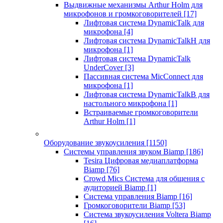
Выдвижные механизмы Arthur Holm для
микрофонов и громкоговорителей
[17]
Лифтовая система DynamicTalk для
микрофона
[4]
Лифтовая система DynamicTalkH для
микрофона
[1]
Лифтовая система DynamicTalk
UnderCover
[3]
Пассивная система MicConnect для
микрофона
[1]
Лифтовая система DynamicTalkB для
настольного микрофона
[1]
Встраиваемые громкоговорители
Arthur Holm
[1]
Оборудование звукоусиления
[1150]
Системы управления звуком Biamp
[186]
Tesira Цифровая медиаплатформа
Biamp
[76]
Crowd Mics Система для общения с
аудиторией Biamp
[1]
Система управления Biamp
[16]
Громкоговорители Biamp
[53]
Система звукоусиления Voltera Biamp