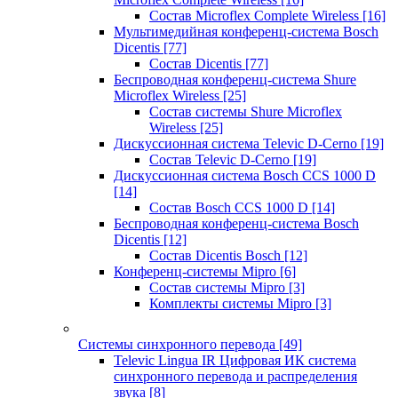
Состав Microflex Complete Wireless
[16]
Мультимедийная конференц-система Bosch
Dicentis
[77]
Состав Dicentis
[77]
Беспроводная конференц-система Shure
Microflex Wireless
[25]
Состав системы Shure Microflex
Wireless
[25]
Дискуссионная система Televic D-Cerno
[19]
Состав Televic D-Cerno
[19]
Дискуссионная система Bosch CCS 1000 D
[14]
Состав Bosch CCS 1000 D
[14]
Беспроводная конференц-система Bosch
Dicentis
[12]
Состав Dicentis Bosch
[12]
Конференц-системы Mipro
[6]
Состав системы Mipro
[3]
Комплекты системы Mipro
[3]
Системы синхронного перевода
[49]
Televic Lingua IR Цифровая ИК система
синхронного перевода и распределения
звука
[8]