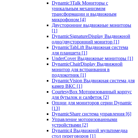
Dynamic3Talk Мониторы с
уникальным механизмом
трансформации и выдвижным
микрофоном
[4]
Двусторонние выдвижные мониторы
[1]
DynamicSignatureDisplay Выдвижной
одно/двусторонний монитор
[1]
DynamicTabLift Выдвижная система
для планшета
[1]
UnderCover Выдвижные мониторы
[1]
DynamicChairDisplay Выдвижной
монитор для встраивания в
подлокотник
[1]
DynamicVision Выдвижная система для
камер ВКС
[1]
CourtesyBox Моторизованный корпус
для бутылок и салфеток
[2]
Опции для мониторов серии Dynamic
[13]
DynamicShare система управления
[6]
Управление моторизованными
устройствами
[2]
Dynamic4 Выдвижной мультимедиа
стол переговоров
[1]