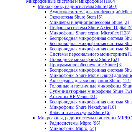
Микрофонные системы и микрофоны
[1084]
Микрофоны, радиосистемы Shure
[660]
Аудиоэкосистема для конференций Micro
Экосистема Shure Stem
[6]
Микшеры и аудиопроцессоры Shure
[2]
Цифровая система Shure Axient Digital
[5
Микрофоны Shure серии Microflex
[128]
Беспроводная микрофонная система Sh
Беспроводная микрофонная система Sh
Беспроводная микрофонная система Sh
Системы персонального мониторинга
[1
Проводные микрофоны Shure
[62]
Программное обеспечение Shure
[3]
Беспроводная микрофонная система Sh
Микрофоны Shure Motiv Digital для зап
Аксессуары для микрофонов Shure
[121]
Головные и петличные микрофоны Shur
Субминиатюрные микрофоны Shure Twi
Антенны RF Venue
[21]
Беспроводная микрофонная система S
Микрофоны Shure Nexadyne
[10]
Кабели и аксессуары Shure
[6]
Микрофоны, радиосистемы и антенны MIPR
Радиосистемы Mipro
[96]
Микрофоны Mipro
[54]