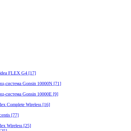
fidea FLEX G4
[17]
нц-система Gonsin 10000N
[71]
нц-система Gonsin 10000E
[9]
ex Complete Wireless
[16]
entis
[77]
ex Wireless
[25]
[25]