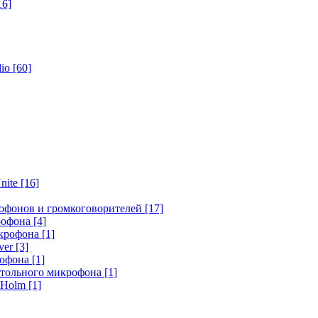
16]
dio
[60]
nite
[16]
офонов и громкоговорителей
[17]
крофона
[4]
икрофона
[1]
ver
[3]
рофона
[1]
стольного микрофона
[1]
r Holm
[1]