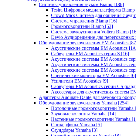
Системы управления звуком Biamp
[186]
Tesira Цифровая медиаплатформа Biamp
Crowd Mics Система для общения с ауд
Система управления Biamp
[16]
Громкоговорители Biamp
[53]
Система звукоусиления Voltera Biamp
[16
Devio Аудиорешение для переговорных
Оборудование звукоусиления EM Acoustics
[87
Акустические системы EM Acoustics 
Сабвуферы EM Acoustics серии S
[16]
Акустические системы EM Acoustics с
Акустические системы EM Acoustics сер
Акустические системы EM Acoustics сер
Сценические мониторы EM Acoustics
[6]
Усилители EM Acoustics
[9]
Сабвуферы EM Acoustics серии CS (кар
Аксессуары для акустических систем EM
Адаптеры Audinate Dante для звукового обор
Оборудование звукоусиления Yamaha
[254]
Потолочные громкоговорители Yamaha
Звуковые колонны Yamaha
[14]
Настенные громкоговорители Yamaha
[1
Спикерфоны Yamaha
[5]
Саундбары Yamaha
[3]
Студийные мониторы Yamaha
[8]