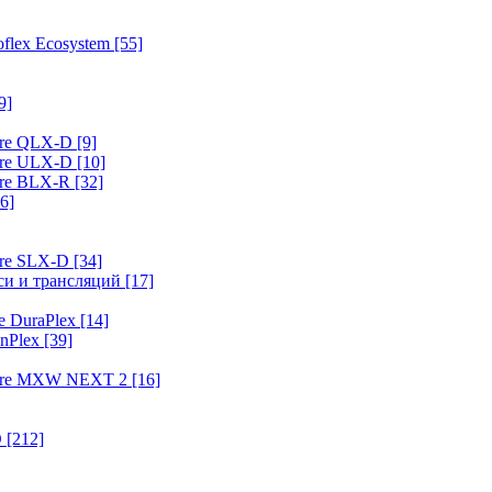
flex Ecosystem
[55]
9]
ure QLX-D
[9]
ure ULX-D
[10]
ure BLX-R
[32]
6]
ure SLX-D
[34]
иси и трансляций
[17]
e DuraPlex
[14]
nPlex
[39]
hure MXW NEXT 2
[16]
O
[212]