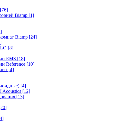
[76]
иторией Biamp
[1]
]
 комнат Biamp
[24]
]
HALO
[8]
ерии EMS
[18]
ии Reference
[10]
ии i
[4]
диоидные)
[4]
 Acoustics
[12]
удования
[13]
[20]
4]