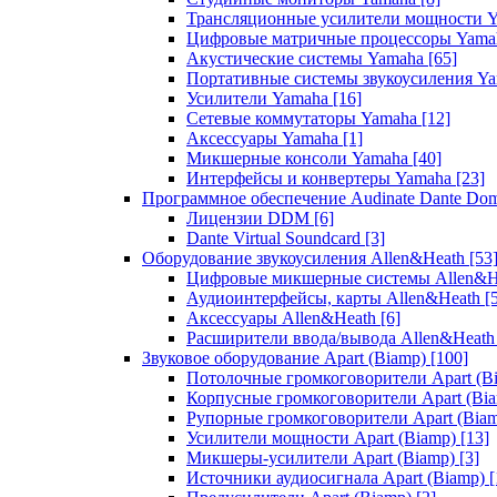
Трансляционные усилители мощности 
Цифровые матричные процессоры Yam
Акустические системы Yamaha
[65]
Портативные системы звукоусиления Y
Усилители Yamaha
[16]
Сетевые коммутаторы Yamaha
[12]
Аксессуары Yamaha
[1]
Микшерные консоли Yamaha
[40]
Интерфейсы и конвертеры Yamaha
[23]
Программное обеспечение Audinate Dante Do
Лицензии DDM
[6]
Dante Virtual Soundcard
[3]
Оборудование звукоусиления Allen&Heath
[53
Цифровые микшерные системы Allen&
Аудиоинтерфейсы, карты Allen&Heath
[
Аксессуары Allen&Heath
[6]
Расширители ввода/вывода Allen&Heat
Звуковое оборудование Apart (Biamp)
[100]
Потолочные громкоговорители Apart (B
Корпусные громкоговорители Apart (Bi
Рупорные громкоговорители Apart (Bia
Усилители мощности Apart (Biamp)
[13]
Микшеры-усилители Apart (Biamp)
[3]
Источники аудиосигнала Apart (Biamp)
[