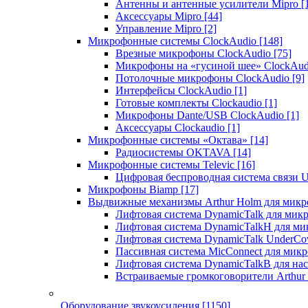
Антенны и антенные усилители Mipro
[
Аксессуары Mipro
[44]
Управление Mipro
[2]
Микрофонные системы ClockAudio
[148]
Врезные микрофоны ClockAudio
[75]
Микрофоны на «гусиной шее» ClockAu
Потолочные микрофоны ClockAudio
[9]
Интерфейсы ClockAudio
[1]
Готовые комплекты Clockaudio
[1]
Микрофоны Dante/USB ClockAudio
[1]
Аксессуары Clockaudio
[1]
Микрофонные системы «Октава»
[14]
Радиосистемы OKTAVA
[14]
Микрофонные системы Televic
[16]
Цифровая беспроводная система связи U
Микрофоны Biamp
[17]
Выдвижные механизмы Arthur Holm для микр
Лифтовая система DynamicTalk для ми
Лифтовая система DynamicTalkH для м
Лифтовая система DynamicTalk UnderCo
Пассивная система MicConnect для мик
Лифтовая система DynamicTalkB для на
Встраиваемые громкоговорители Arthu
Оборудование звукоусиления
[1150]