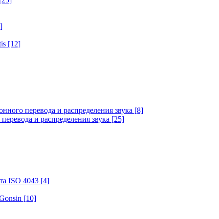
]
tis
[12]
онного перевода и распределения звука
[8]
 перевода и распределения звука
[25]
та ISO 4043
[4]
 Gonsin
[10]