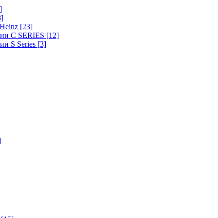
]
8]
-Heinz
[23]
ерии C SERIES
[12]
ии S Series
[3]
]