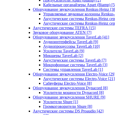
Предусилители Apart (Biamp)
[2]
Кабельные органайзеры Apart (Biamp)
[5
Оборудование звукоусиления Renkus-Heinz
[3
Управляемые звуковые колонны Renkus
Акустические системы Renkus-Heinz с
Акустические системы Renkus-Heinz сер
Акустические системы TEFRA
[15]
Звуковое оборудование ATEN
[7]
Оборудование звукоусиления TaverLab
[41]
Аудиоинтерфейсы TaverLab
[9]
Аудиопроцессоры TaverLab
[10]
Усилители TaverLab
[9]
Микшеры TaverLab
[2]
Акустические системы TaverLab
[7]
Микрофонные системы TaverLab
[3]
Системы управления TaverLab
[1]
Оборудование звукоусиления Electro-Voice
[29
Акустические системы Electro-Voice
[21]
Сабвуферы Electro-Voice
[8]
Оборудование звукоусиления Dynacord
[8]
Усилители мощности Dynacord
[8]
Оборудование звукоусиления SHURE
[9]
Усилители Shure
[1]
Громкоговорители Shure
[8]
Акустические системы DS Proaudio
[42]