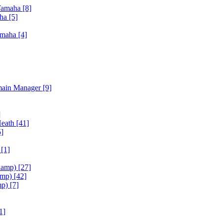
Yamaha
[8]
aha
[5]
amaha
[4]
main Manager
[9]
]
Heath
[41]
5]
h
[1]
iamp)
[27]
amp)
[42]
mp)
[7]
1]