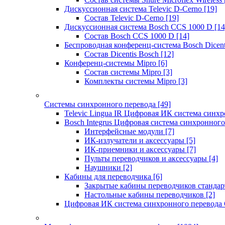
Дискуссионная система Televic D-Cerno
[19]
Состав Televic D-Cerno
[19]
Дискуссионная система Bosch CCS 1000 D
[14
Состав Bosch CCS 1000 D
[14]
Беспроводная конференц-система Bosch Dicen
Состав Dicentis Bosch
[12]
Конференц-системы Mipro
[6]
Состав системы Mipro
[3]
Комплекты системы Mipro
[3]
Системы синхронного перевода
[49]
Televic Lingua IR Цифровая ИК система синхр
Bosch Integrus Цифровая система синхронного
Интерфейсные модули
[7]
ИК-излучатели и аксессуары
[5]
ИК-приемники и аксессуары
[7]
Пульты переводчиков и аксессуары
[4]
Наушники
[2]
Кабины для переводчика
[6]
Закрытые кабины переводчиков стандар
Настольные кабины переводчиков
[2]
Цифровая ИК система синхронного перевода