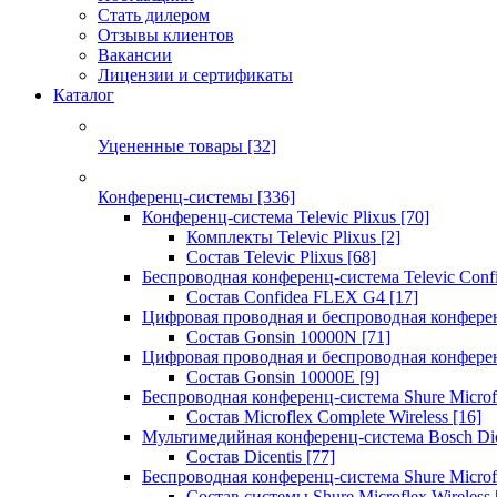
Стать дилером
Отзывы клиентов
Вакансии
Лицензии и сертификаты
Каталог
Уцененные товары
[32]
Конференц-системы
[336]
Конференц-система Televic Plixus
[70]
Комплекты Televic Plixus
[2]
Состав Televic Plixus
[68]
Беспроводная конференц-система Televic Con
Состав Confidea FLEX G4
[17]
Цифровая проводная и беспроводная конфере
Состав Gonsin 10000N
[71]
Цифровая проводная и беспроводная конфере
Состав Gonsin 10000E
[9]
Беспроводная конференц-система Shure Microfl
Состав Microflex Complete Wireless
[16]
Мультимедийная конференц-система Bosch Dic
Состав Dicentis
[77]
Беспроводная конференц-система Shure Microfl
Состав системы Shure Microflex Wireless