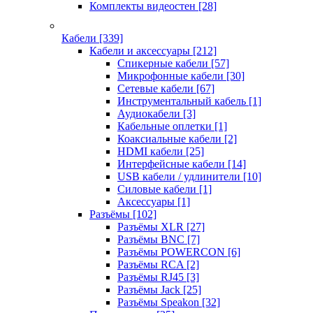
Комплекты видеостен
[28]
Кабели
[339]
Кабели и аксессуары
[212]
Спикерные кабели
[57]
Микрофонные кабели
[30]
Сетевые кабели
[67]
Инструментальный кабель
[1]
Аудиокабели
[3]
Кабельные оплетки
[1]
Коаксиальные кабели
[2]
HDMI кабели
[25]
Интерфейсные кабели
[14]
USB кабели / удлинители
[10]
Силовые кабели
[1]
Аксессуары
[1]
Разъёмы
[102]
Разъёмы XLR
[27]
Разъёмы BNC
[7]
Разъёмы POWERCON
[6]
Разъёмы RCA
[2]
Разъёмы RJ45
[3]
Разъёмы Jack
[25]
Разъёмы Speakon
[32]