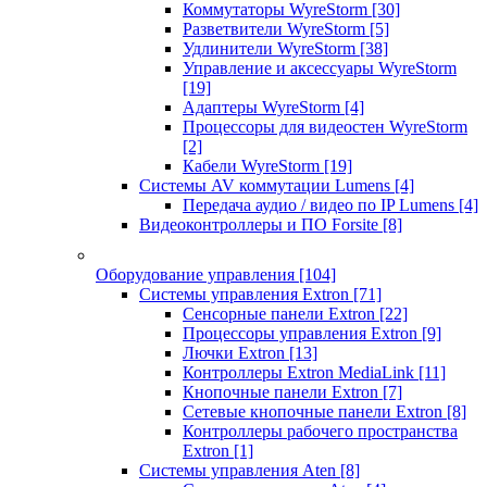
Коммутаторы WyreStorm
[30]
Разветвители WyreStorm
[5]
Удлинители WyreStorm
[38]
Управление и аксессуары WyreStorm
[19]
Адаптеры WyreStorm
[4]
Процессоры для видеостен WyreStorm
[2]
Кабели WyreStorm
[19]
Системы AV коммутации Lumens
[4]
Передача аудио / видео по IP Lumens
[4]
Видеоконтроллеры и ПО Forsite
[8]
Оборудование управления
[104]
Системы управления Extron
[71]
Сенсорные панели Extron
[22]
Процессоры управления Extron
[9]
Лючки Extron
[13]
Контроллеры Extron MediaLink
[11]
Кнопочные панели Extron
[7]
Сетевые кнопочные панели Extron
[8]
Контроллеры рабочего пространства
Extron
[1]
Системы управления Aten
[8]