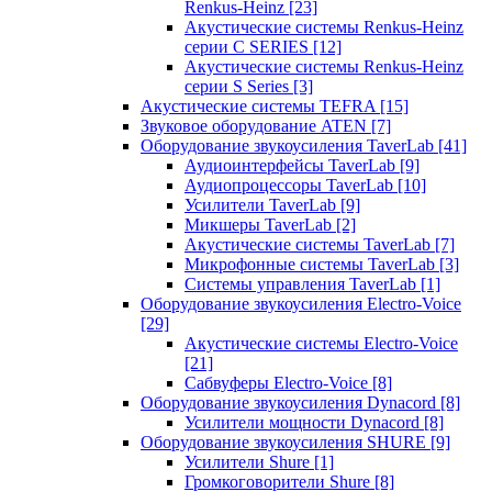
Renkus-Heinz
[23]
Акустические системы Renkus-Heinz
серии C SERIES
[12]
Акустические системы Renkus-Heinz
серии S Series
[3]
Акустические системы TEFRA
[15]
Звуковое оборудование ATEN
[7]
Оборудование звукоусиления TaverLab
[41]
Аудиоинтерфейсы TaverLab
[9]
Аудиопроцессоры TaverLab
[10]
Усилители TaverLab
[9]
Микшеры TaverLab
[2]
Акустические системы TaverLab
[7]
Микрофонные системы TaverLab
[3]
Системы управления TaverLab
[1]
Оборудование звукоусиления Electro-Voice
[29]
Акустические системы Electro-Voice
[21]
Сабвуферы Electro-Voice
[8]
Оборудование звукоусиления Dynacord
[8]
Усилители мощности Dynacord
[8]
Оборудование звукоусиления SHURE
[9]
Усилители Shure
[1]
Громкоговорители Shure
[8]