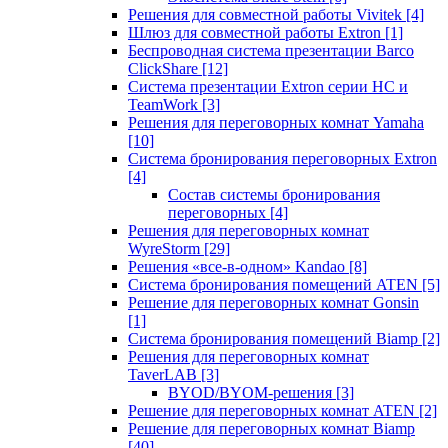
Решения для совместной работы Vivitek
[4]
Шлюз для совместной работы Extron
[1]
Беспроводная система презентации Barco
ClickShare
[12]
Система презентации Extron серии HC и
TeamWork
[3]
Решения для переговорных комнат Yamaha
[10]
Система бронирования переговорных Extron
[4]
Состав системы бронирования
переговорных
[4]
Решения для переговорных комнат
WyreStorm
[29]
Решения «все-в-одном» Kandao
[8]
Система бронирования помещений ATEN
[5]
Решение для переговорных комнат Gonsin
[1]
Система бронирования помещений Biamp
[2]
Решения для переговорных комнат
TaverLAB
[3]
BYOD/BYOM-решения
[3]
Решение для переговорных комнат ATEN
[2]
Решение для переговорных комнат Biamp
[40]