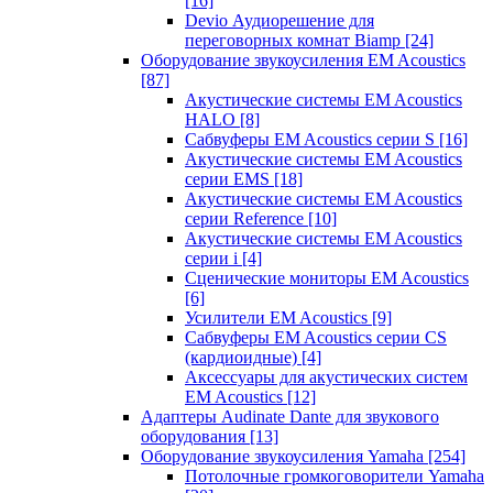
[16]
Devio Аудиорешение для
переговорных комнат Biamp
[24]
Оборудование звукоусиления EM Acoustics
[87]
Акустические системы EM Acoustics
HALO
[8]
Сабвуферы EM Acoustics серии S
[16]
Акустические системы EM Acoustics
серии EMS
[18]
Акустические системы EM Acoustics
серии Reference
[10]
Акустические системы EM Acoustics
серии i
[4]
Сценические мониторы EM Acoustics
[6]
Усилители EM Acoustics
[9]
Сабвуферы EM Acoustics серии CS
(кардиоидные)
[4]
Аксессуары для акустических систем
EM Acoustics
[12]
Адаптеры Audinate Dante для звукового
оборудования
[13]
Оборудование звукоусиления Yamaha
[254]
Потолочные громкоговорители Yamaha