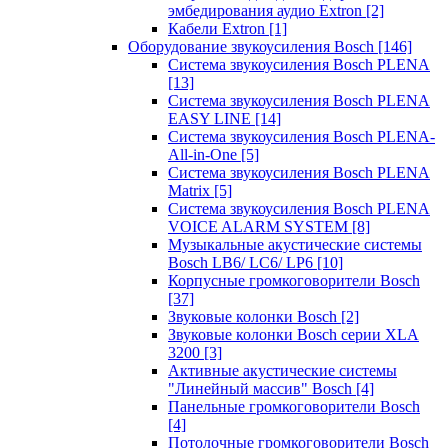
эмбедирования аудио Extron
[2]
Кабели Extron
[1]
Оборудование звукоусиления Bosch
[146]
Система звукоусиления Bosch PLENA
[13]
Система звукоусиления Bosch PLENA
EASY LINE
[14]
Система звукоусиления Bosch PLENA-
All-in-One
[5]
Система звукоусиления Bosch PLENA
Matrix
[5]
Система звукоусиления Bosch PLENA
VOICE ALARM SYSTEM
[8]
Музыкальные акустические системы
Bosch LB6/ LC6/ LP6
[10]
Корпусные громкоговорители Bosch
[37]
Звуковые колонки Bosch
[2]
Звуковые колонки Bosch серии XLA
3200
[3]
Активные акустические системы
"Линейный массив" Bosch
[4]
Панельные громкоговорители Bosch
[4]
Потолочные громкоговорители Bosch