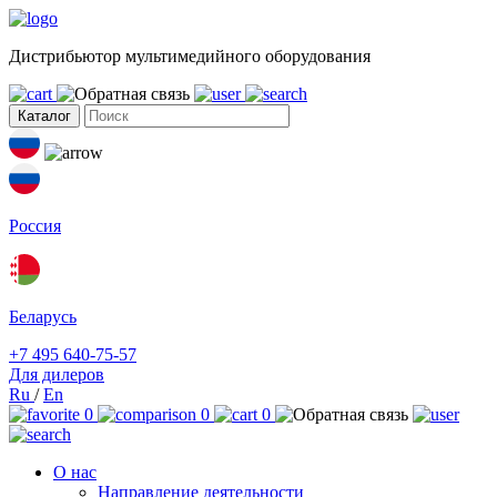
Дистрибьютор мультимедийного оборудования
Каталог
Россия
Беларусь
+7 495 640-75-57
Для дилеров
Ru
/
En
0
0
0
О нас
Направление деятельности