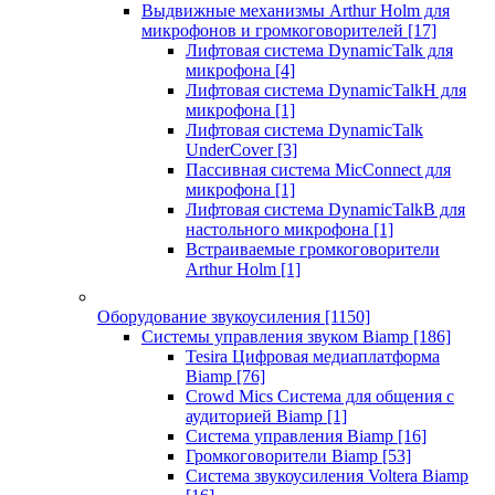
Выдвижные механизмы Arthur Holm для
микрофонов и громкоговорителей
[17]
Лифтовая система DynamicTalk для
микрофона
[4]
Лифтовая система DynamicTalkH для
микрофона
[1]
Лифтовая система DynamicTalk
UnderCover
[3]
Пассивная система MicConnect для
микрофона
[1]
Лифтовая система DynamicTalkB для
настольного микрофона
[1]
Встраиваемые громкоговорители
Arthur Holm
[1]
Оборудование звукоусиления
[1150]
Системы управления звуком Biamp
[186]
Tesira Цифровая медиаплатформа
Biamp
[76]
Crowd Mics Система для общения с
аудиторией Biamp
[1]
Система управления Biamp
[16]
Громкоговорители Biamp
[53]
Система звукоусиления Voltera Biamp