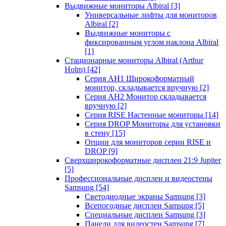
Выдвижные мониторы Albiral
[3]
Универсальные лифты для мониторов
Albiral
[2]
Выдвижные мониторы с
фиксированным углом наклона Albiral
[1]
Стационарные мониторы Albiral (Arthur
Holm)
[42]
Серия AH1 Широкоформатный
монитор, складывается вручную
[2]
Серия AH2 Монитор складывается
вручную
[2]
Серия RISE Настенные мониторы
[14]
Серия DROP Мониторы для установки
в стену
[15]
Опции для мониторов серии RISE и
DROP
[9]
Сверхширокоформатные дисплеи 21:9 Jupiter
[5]
Профессиональные дисплеи и видеостены
Samsung
[54]
Светодиодные экраны Samsung
[3]
Всепогодные дисплеи Samsung
[5]
Специальные дисплеи Samsung
[3]
Панели для видеостен Samsung
[7]