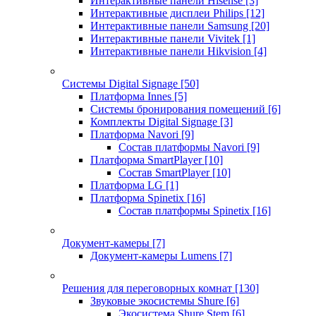
Интерактивные панели Hisense
[3]
Интерактивные дисплеи Philips
[12]
Интерактивные панели Samsung
[20]
Интерактивные панели Vivitek
[1]
Интерактивные панели Hikvision
[4]
Системы Digital Signage
[50]
Платформа Innes
[5]
Системы бронирования помещений
[6]
Комплекты Digital Signage
[3]
Платформа Navori
[9]
Состав платформы Navori
[9]
Платформа SmartPlayer
[10]
Состав SmartPlayer
[10]
Платформа LG
[1]
Платформа Spinetix
[16]
Состав платформы Spinetix
[16]
Документ-камеры
[7]
Документ-камеры Lumens
[7]
Решения для переговорных комнат
[130]
Звуковые экосистемы Shure
[6]
Экосистема Shure Stem
[6]