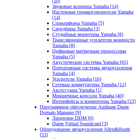
[20]
Звуковые колонны Yamaha
[14]
Настенные громкоговорители Yamaha
[14]
Спикерфоны Yamaha
[5]
Саундбары Yamaha
[3]
Студийные мониторы Yamaha
[8]
Трансляционные усилители мощности
Yamaha
[8]
Цифровые матричные процессоры
Yamaha
[5]
Акустические системы Yamaha
[65]
Портативные системы звукоусиления
Yamaha
[4]
Усилители Yamaha
[16]
Сетевые коммутаторы Yamaha
[12]
Аксессуары Yamaha
[1]
Микшерные консоли Yamaha
[40]
Интерфейсы и конвертеры Yamaha
[23]
Программное обеспечение Audinate Dante
Domain Manager
[9]
Лицензии DDM
[6]
Dante Virtual Soundcard
[3]
Оборудование звукоусиления Allen&Heath
[53]