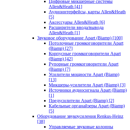
Цифровые микшерные системы
Allen&Heath
[41]
Аудиоинтерфейсы, карты Allen&Heath
[5]
Аксессуары Allen&Heath
[6]
Расширители ввода/вывода
Allen&Heath
[1]
Звуковое оборудование Apart (Biamp)
[100]
Потолочные громкоговорители Apart
(Biamp)
[27]
Корпусные громкоговорители Apart
(Biamp)
[42]
Рупорные громкоговорители Apart
(Biamp)
[7]
Усилители мощности Apart (Biamp)
[13]
Микшеры-усилители Apart (Biamp)
[3]
Источники аудиосигнала Apart (Biamp)
[1]
Предусилители Apart (Biamp)
[2]
Кабельные органайзеры Apart (Biamp)
[5]
Оборудование звукоусиления Renkus-Heinz
[38]
Управляемые звуковые колонны