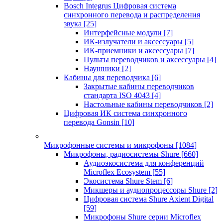
Bosch Integrus Цифровая система
синхронного перевода и распределения
звука
[25]
Интерфейсные модули
[7]
ИК-излучатели и аксессуары
[5]
ИК-приемники и аксессуары
[7]
Пульты переводчиков и аксессуары
[4]
Наушники
[2]
Кабины для переводчика
[6]
Закрытые кабины переводчиков
стандарта ISO 4043
[4]
Настольные кабины переводчиков
[2]
Цифровая ИК система синхронного
перевода Gonsin
[10]
Микрофонные системы и микрофоны
[1084]
Микрофоны, радиосистемы Shure
[660]
Аудиоэкосистема для конференций
Microflex Ecosystem
[55]
Экосистема Shure Stem
[6]
Микшеры и аудиопроцессоры Shure
[2]
Цифровая система Shure Axient Digital
[59]
Микрофоны Shure серии Microflex