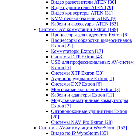
Видео разветвители ATEN
[30]
Видео удлинители ATEN
[79]
Видео конвертеры ATEN
[31]
KVM-переключатели ATEN
[9]
Кабели и аксессуары ATEN
[63]
Системы AV-коммутации Extron
[199]
Процессоры для видеостен Extron
[6]
Процессоры обработки видеосигналов
Extron
[22]
Коммутаторы Extron
[17]
Системы DTP Extron
[43]
USB для профессиональных AV-систем
Extron
[5]
Системы XTP Extron
[30]
Аудиооборудование Extron
[1]
Системы DXP Extron
[6]
Монтажные крепления Extron
[3]
Кабели и адаптеры Extron
[11]
Модульные матричные коммутаторы
Extron
[7]
Оптоволоконные удлинители Extron
[20]
Системы NAV Pro Extron
[28]
Системы AV-коммутации WyreStorm
[152]
Видео по IP WyreStorm
[35]