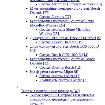
Состав Microflex Complete Wireless
[16]
Мультимедийная конференц-система Bosch
Dicentis
[77]
Состав Dicentis
[77]
Беспроводная конференц-система Shure
Microflex Wireless
[25]
Состав системы Shure Microflex
Wireless
[25]
Дискуссионная система Televic D-Cerno
[19]
Состав Televic D-Cerno
[19]
Дискуссионная система Bosch CCS 1000 D
[14]
Состав Bosch CCS 1000 D
[14]
Беспроводная конференц-система Bosch
Dicentis
[12]
Состав Dicentis Bosch
[12]
Конференц-системы Mipro
[6]
Состав системы Mipro
[3]
Комплекты системы Mipro
[3]
Системы синхронного перевода
[49]
Televic Lingua IR Цифровая ИК система
синхронного перевода и распределения
звука
[8]