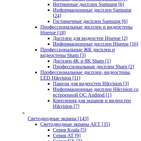
Витринные дисплеи Sumsung
[6]
Информационные дисплеи Samsung
[24]
Гостиничные дисплеи Samsung
[6]
Профессиональные дисплеи и видеостены
Hisense
[18]
Дисплеи для видеостен Hisense
[2]
Информационные дисплеи Hisense
[16]
Профессиональные ЖК дисплеи и
видеостены Sharp
[3]
Дисплеи 4K и 8K Sharp
[1]
Профессиональные дисплеи Sharp
[2]
Профессиональные дисплеи, видеостены,
LED Hikvision
[11]
Панели для видеостен Hikvision
[3]
Информационные дисплеи Hikvision со
встроенной ОС Andriod
[1]
Крепления для экранов и видеостен
Hikvision
[7]
Светодиодные экраны
[143]
Светодиодные экраны AET
[35]
Cерия Koala
[5]
Серия AT
[9]