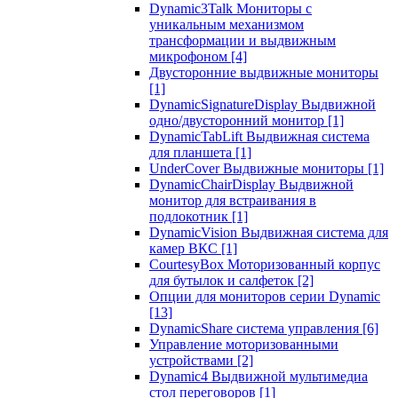
Dynamic3Talk Мониторы с
уникальным механизмом
трансформации и выдвижным
микрофоном
[4]
Двусторонние выдвижные мониторы
[1]
DynamicSignatureDisplay Выдвижной
одно/двусторонний монитор
[1]
DynamicTabLift Выдвижная система
для планшета
[1]
UnderCover Выдвижные мониторы
[1]
DynamicChairDisplay Выдвижной
монитор для встраивания в
подлокотник
[1]
DynamicVision Выдвижная система для
камер ВКС
[1]
CourtesyBox Моторизованный корпус
для бутылок и салфеток
[2]
Опции для мониторов серии Dynamic
[13]
DynamicShare система управления
[6]
Управление моторизованными
устройствами
[2]
Dynamic4 Выдвижной мультимедиа
стол переговоров
[1]