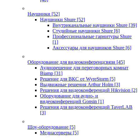
Наушники
[52]
Наушники Shure
[52]
Внутриканальные наушники Shure
[39]
Студийные наушники Shure
[6]
Профессиональные гарнитуры Shure
[1]
Аксессуары для наушников Shure
[6]
Оборудование для видеоконференцсвязи
[45]
Аудиорешение для переговорных комнат
Biamp
[31]
Решение для ВКС от WyreStorm
[5]
Выдвижные решения Arthur Holm
[3]
Решения для видеоконференций Hikvision
[2]
Оборудование для аудио- и
видеоконференций Gonsin
[1]
Решения для видеоконференций TaverLAB
[3]
Шоу-оборудование
[5]
Медиасерверы
[5]