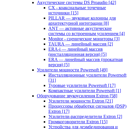
Акустические системы DS Proaudio
[42]
CX - коаксиальные точечные
источники
[15]
PILLAR — звуковые колонны для
архитектурной интеграции
[8]
ANT — активные акустические
системы со встроенным усилением
[4]
Monitor - сценические мониторы
[3]
TAURA — линейный массив
[2]
ERA-i — линейный массив
(инсталляционная версия)
[5]
ERA — линейный массив (прокатная
версия)
[5]
Усилители мощности Powersoft
[49]
Инсталляционные усилители Powersoft
[31]
Туровые усилители Powersoft
[17]
Компактные усилители Powersoft
[1]
Оборудование звукоусиления Extron
[58]
Усилители мощности Extron
[21]
Процессоры обработки сигналов (DSP)
Extron
[17]
Усилители-распределители Extron
[2]
Громкоговорители Extron
[15]
Устройства для деэмбедирования и