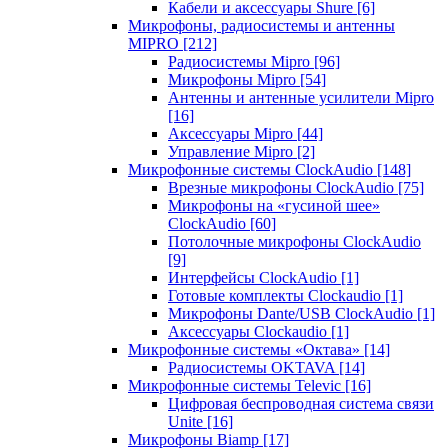
Кабели и аксессуары Shure
[6]
Микрофоны, радиосистемы и антенны
MIPRO
[212]
Радиосистемы Mipro
[96]
Микрофоны Mipro
[54]
Антенны и антенные усилители Mipro
[16]
Аксессуары Mipro
[44]
Управление Mipro
[2]
Микрофонные системы ClockAudio
[148]
Врезные микрофоны ClockAudio
[75]
Микрофоны на «гусиной шее»
ClockAudio
[60]
Потолочные микрофоны ClockAudio
[9]
Интерфейсы ClockAudio
[1]
Готовые комплекты Clockaudio
[1]
Микрофоны Dante/USB ClockAudio
[1]
Аксессуары Clockaudio
[1]
Микрофонные системы «Октава»
[14]
Радиосистемы OKTAVA
[14]
Микрофонные системы Televic
[16]
Цифровая беспроводная система связи
Unite
[16]
Микрофоны Biamp
[17]