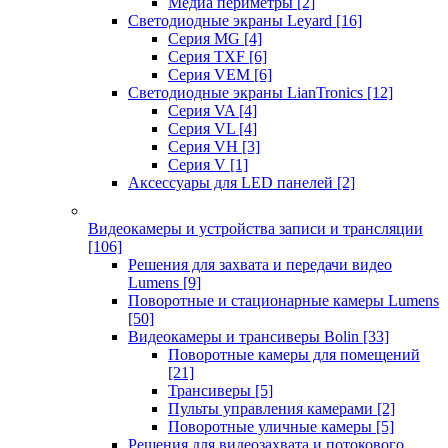
Медиа периметры
[2]
Светодиодные экраны Leyard
[16]
Серия MG
[4]
Серия TXF
[6]
Серия VEM
[6]
Светодиодные экраны LianTronics
[12]
Серия VA
[4]
Серия VL
[4]
Серия VH
[3]
Серия V
[1]
Аксессуары для LED панелей
[2]
Видеокамеры и устройства записи и трансляции
[106]
Решения для захвата и передачи видео
Lumens
[9]
Поворотные и стационарные камеры Lumens
[50]
Видеокамеры и трансиверы Bolin
[33]
Поворотные камеры для помещений
[21]
Трансиверы
[5]
Пульты управления камерами
[2]
Поворотные уличные камеры
[5]
Решения для видеозахвата и потокового