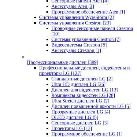
Сенсорные панели Aten
[4]
Аксессуары Aten
[3]
Программное обеспечение Aten
[1]
Системы управления WyreStorm
[2]
Системы управления Crestron
[23]
Проводные сенсорные панели Crestron
[10]
Системы управления Crestron
[7]
Видеосистемы Crestron
[5]
Аксессуары Crestron
[1]
Профессиональные дисплеи
[389]
Профессиональные дисплеи, видеостены и
проекторы LG
[127]
Стандартные дисплеи LG
[2]
Ultra HD дисплеи LG
[26]
Дисплеи для видеостен LG
[13]
Комплекты видеостен LG
[28]
Ultra Stretch дисплеи LG
[2]
Дисплеи повышенной яркости LG
[5]
Прозрачные дисплеи LG
[4]
OLED дисплеи LG
[5]
Сенсорные дисплеи LG
[3]
Проекторы LG
[13]
Программное обеспечение LG
[1]