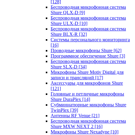
[128]
Беспроводная микрофонная система
Shure QLX-D
[9]
Беспроводная микрофонная система
Shure ULX-D
[10]
Беспроводная микрофонная система
Shure BLX-R
[32]
Системы персонального мониторинга
[16]
Проводные микрофоны Shure
[62]
Программное обеспечение Shure
[3]
Беспроводная микрофонная система
Shure SLX-D
[34]
Микрофоны Shure Motiv Digital для
записи и трансляций
[17]
Аксессуары для микрофонов Shure
[121]
Головные и петличные микрофоны
Shure DuraPlex
[14]
Субминиатюрные микрофоны Shure
TwinPlex
[39]
Антенны RF Venue
[21]
Беспроводная микрофонная система
Shure MXW NEXT 2
[16]
Микрофоны Shure Nexadyne
[10]