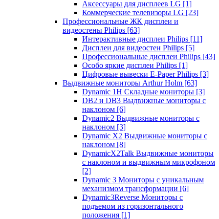
Аксессуары для дисплеев LG
[1]
Коммерческие телевизоры LG
[23]
Профессиональные ЖК дисплеи и
видеостены Philips
[63]
Интерактивные дисплеи Philips
[11]
Дисплеи для видеостен Philips
[5]
Профессиональные дисплеи Philips
[43]
Особо яркие дисплеи Philips
[1]
Цифровые вывески E-Paper Philips
[3]
Выдвижные мониторы Arthur Holm
[63]
Dynamic 1Н Складные мониторы
[3]
DB2 и DB3 Выдвижные мониторы с
наклоном
[6]
Dynamic2 Выдвижные мониторы с
наклоном
[3]
Dynamic X2 Выдвижные мониторы с
наклоном
[8]
DynamicX2Talk Выдвижные мониторы
с наклоном и выдвижным микрофоном
[2]
Dynamic 3 Мониторы с уникальным
механизмом трансформации
[6]
Dynamic3Reverse Мониторы с
подъемом из горизонтального
положения
[1]