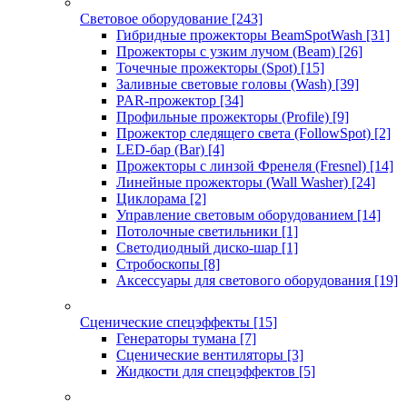
Световое оборудование
[243]
Гибридные прожекторы BeamSpotWash
[31]
Прожекторы с узким лучом (Beam)
[26]
Точечные прожекторы (Spot)
[15]
Заливные световые головы (Wash)
[39]
PAR-прожектор
[34]
Профильные прожекторы (Profile)
[9]
Прожектор следящего света (FollowSpot)
[2]
LED-бар (Bar)
[4]
Прожекторы с линзой Френеля (Fresnel)
[14]
Линейные прожекторы (Wall Washer)
[24]
Циклорама
[2]
Управление световым оборудованием
[14]
Потолочные светильники
[1]
Светодиодный диско-шар
[1]
Стробоскопы
[8]
Аксессуары для светового оборудования
[19]
Сценические спецэффекты
[15]
Генераторы тумана
[7]
Сценические вентиляторы
[3]
Жидкости для спецэффектов
[5]