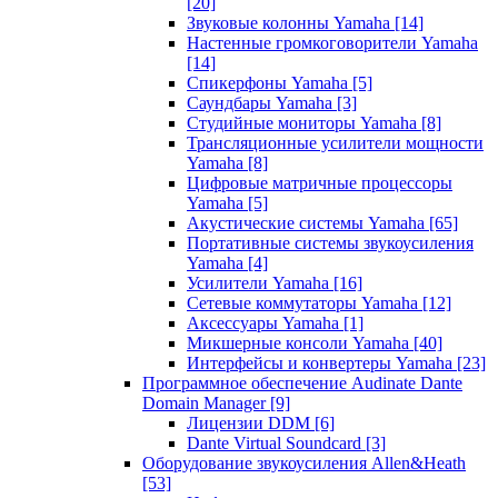
[20]
Звуковые колонны Yamaha
[14]
Настенные громкоговорители Yamaha
[14]
Спикерфоны Yamaha
[5]
Саундбары Yamaha
[3]
Студийные мониторы Yamaha
[8]
Трансляционные усилители мощности
Yamaha
[8]
Цифровые матричные процессоры
Yamaha
[5]
Акустические системы Yamaha
[65]
Портативные системы звукоусиления
Yamaha
[4]
Усилители Yamaha
[16]
Сетевые коммутаторы Yamaha
[12]
Аксессуары Yamaha
[1]
Микшерные консоли Yamaha
[40]
Интерфейсы и конвертеры Yamaha
[23]
Программное обеспечение Audinate Dante
Domain Manager
[9]
Лицензии DDM
[6]
Dante Virtual Soundcard
[3]
Оборудование звукоусиления Allen&Heath
[53]