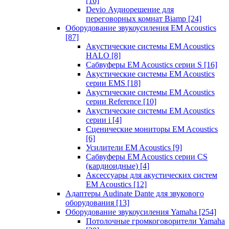
[16]
Devio Аудиорешение для
переговорных комнат Biamp
[24]
Оборудование звукоусиления EM Acoustics
[87]
Акустические системы EM Acoustics
HALO
[8]
Сабвуферы EM Acoustics серии S
[16]
Акустические системы EM Acoustics
серии EMS
[18]
Акустические системы EM Acoustics
серии Reference
[10]
Акустические системы EM Acoustics
серии i
[4]
Сценические мониторы EM Acoustics
[6]
Усилители EM Acoustics
[9]
Сабвуферы EM Acoustics серии CS
(кардиоидные)
[4]
Аксессуары для акустических систем
EM Acoustics
[12]
Адаптеры Audinate Dante для звукового
оборудования
[13]
Оборудование звукоусиления Yamaha
[254]
Потолочные громкоговорители Yamaha