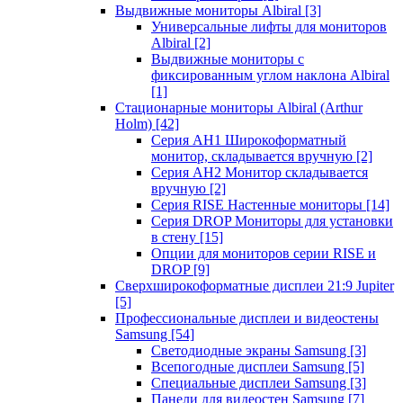
Выдвижные мониторы Albiral
[3]
Универсальные лифты для мониторов
Albiral
[2]
Выдвижные мониторы с
фиксированным углом наклона Albiral
[1]
Стационарные мониторы Albiral (Arthur
Holm)
[42]
Серия AH1 Широкоформатный
монитор, складывается вручную
[2]
Серия AH2 Монитор складывается
вручную
[2]
Серия RISE Настенные мониторы
[14]
Серия DROP Мониторы для установки
в стену
[15]
Опции для мониторов серии RISE и
DROP
[9]
Сверхширокоформатные дисплеи 21:9 Jupiter
[5]
Профессиональные дисплеи и видеостены
Samsung
[54]
Светодиодные экраны Samsung
[3]
Всепогодные дисплеи Samsung
[5]
Специальные дисплеи Samsung
[3]
Панели для видеостен Samsung
[7]