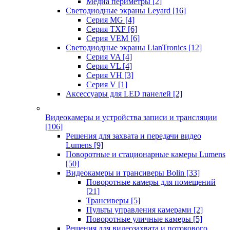
Медиа периметры
[2]
Светодиодные экраны Leyard
[16]
Серия MG
[4]
Серия TXF
[6]
Серия VEM
[6]
Светодиодные экраны LianTronics
[12]
Серия VA
[4]
Серия VL
[4]
Серия VH
[3]
Серия V
[1]
Аксессуары для LED панелей
[2]
Видеокамеры и устройства записи и трансляции
[106]
Решения для захвата и передачи видео
Lumens
[9]
Поворотные и стационарные камеры Lumens
[50]
Видеокамеры и трансиверы Bolin
[33]
Поворотные камеры для помещений
[21]
Трансиверы
[5]
Пульты управления камерами
[2]
Поворотные уличные камеры
[5]
Решения для видеозахвата и потокового