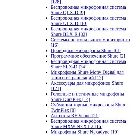
[128]
Беспроводная микрофонная система
Shure QLX-D
[9]
Беспроводная микрофонная система
Shure ULX-D
[10]
Беспроводная микрофонная система
Shure BLX-R
[32]
Системы персонального мониторинга
[16]
Проводные микрофоны Shure
[61]
Программное обеспечение Shure
[2]
Беспроводная микрофонная система
Shure SLX-D
[34]
Микрофоны Shure Motiv Digital для
записи и трансляций
[17]
Аксессуары для микрофонов Shure
[121]
Головные и петличные микрофоны
Shure DuraPlex
[14]
Субминиатюрные микрофоны Shure
TwinPlex
[8]
Антенны RF Venue
[21]
Беспроводная микрофонная система
Shure MXW NEXT 2
[16]
Микрофоны Shure Nexadyne
[10]