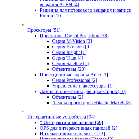
вещания ATEN
[4]
Решения для потокового вещания и записи
Extron
[10]
Проекторы
[51]
Проекторы Digital Projection
[38]
Серия M-Vision
[3]
Серия E-Vision
[9]
Серия Insight
[1]
Серия Titan
[4]
Серия Satellite
[1]
Объективы
[20]
Проекционные экраны Adeo
[3]
Серия Professional
[2]
Управление и аксессуары
[1]
Лампы и объективы для проекторов
[10]
Объективы
[2]
Лампы проекторов Hitachi, Maxell
[8]
Интерактивные устройства
[94]
* Интерактивные панели
[49]
OPS для интерактивных панелей
[2]
Интерактивные панели LG
[3]