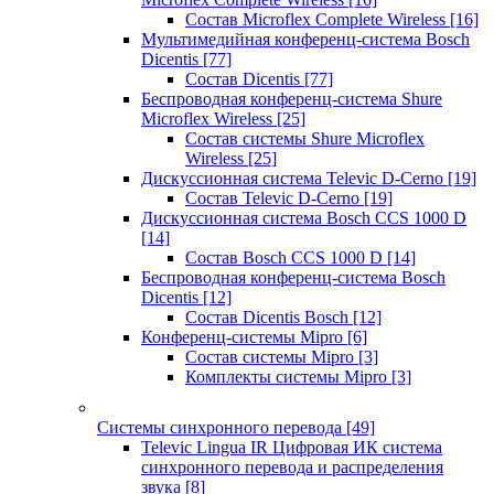
Состав Microflex Complete Wireless
[16]
Мультимедийная конференц-система Bosch
Dicentis
[77]
Состав Dicentis
[77]
Беспроводная конференц-система Shure
Microflex Wireless
[25]
Состав системы Shure Microflex
Wireless
[25]
Дискуссионная система Televic D-Cerno
[19]
Состав Televic D-Cerno
[19]
Дискуссионная система Bosch CCS 1000 D
[14]
Состав Bosch CCS 1000 D
[14]
Беспроводная конференц-система Bosch
Dicentis
[12]
Состав Dicentis Bosch
[12]
Конференц-системы Mipro
[6]
Состав системы Mipro
[3]
Комплекты системы Mipro
[3]
Системы синхронного перевода
[49]
Televic Lingua IR Цифровая ИК система
синхронного перевода и распределения
звука
[8]