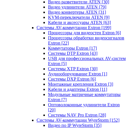
Видео разветвители ATEN
[30]
Видео удлинители ATEN
[79]
Видео конвертеры ATEN
[31]
KVM-переключатели ATEN
[9]
Кабели и аксессуары ATEN
[63]
Системы AV-коммутации Extron
[199]
Процессоры для видеостен Extron
[6]
Процессоры обработки видеосигналов
Extron
[22]
Коммутаторы Extron
[17]
Системы DTP Extron
[43]
USB для профессиональных AV-систем
Extron
[5]
Системы XTP Extron
[30]
Аудиооборудование Extron
[1]
Системы DXP Extron
[6]
Монтажные крепления Extron
[3]
Кабели и адаптеры Extron
[11]
Модульные матричные коммутаторы
Extron
[7]
Оптоволоконные удлинители Extron
[20]
Системы NAV Pro Extron
[28]
Системы AV-коммутации WyreStorm
[152]
Видео по IP WyreStorm
[35]