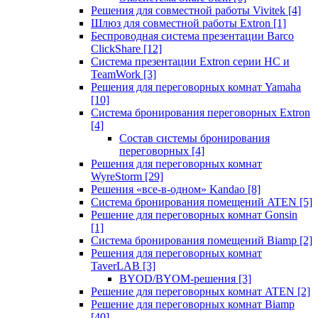
Решения для совместной работы Vivitek
[4]
Шлюз для совместной работы Extron
[1]
Беспроводная система презентации Barco
ClickShare
[12]
Система презентации Extron серии HC и
TeamWork
[3]
Решения для переговорных комнат Yamaha
[10]
Система бронирования переговорных Extron
[4]
Состав системы бронирования
переговорных
[4]
Решения для переговорных комнат
WyreStorm
[29]
Решения «все-в-одном» Kandao
[8]
Система бронирования помещений ATEN
[5]
Решение для переговорных комнат Gonsin
[1]
Система бронирования помещений Biamp
[2]
Решения для переговорных комнат
TaverLAB
[3]
BYOD/BYOM-решения
[3]
Решение для переговорных комнат ATEN
[2]
Решение для переговорных комнат Biamp
[40]