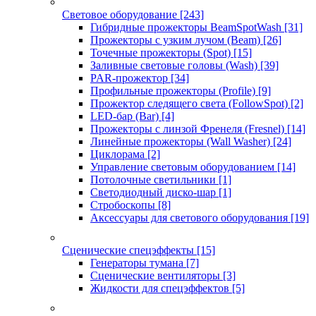
Световое оборудование
[243]
Гибридные прожекторы BeamSpotWash
[31]
Прожекторы с узким лучом (Beam)
[26]
Точечные прожекторы (Spot)
[15]
Заливные световые головы (Wash)
[39]
PAR-прожектор
[34]
Профильные прожекторы (Profile)
[9]
Прожектор следящего света (FollowSpot)
[2]
LED-бар (Bar)
[4]
Прожекторы с линзой Френеля (Fresnel)
[14]
Линейные прожекторы (Wall Washer)
[24]
Циклорама
[2]
Управление световым оборудованием
[14]
Потолочные светильники
[1]
Светодиодный диско-шар
[1]
Стробоскопы
[8]
Аксессуары для светового оборудования
[19]
Сценические спецэффекты
[15]
Генераторы тумана
[7]
Сценические вентиляторы
[3]
Жидкости для спецэффектов
[5]