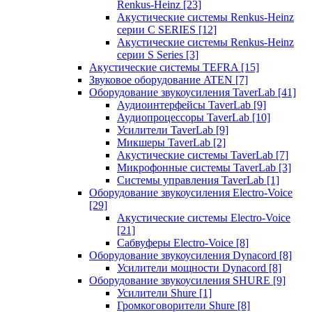
Renkus-Heinz
[23]
Акустические системы Renkus-Heinz
серии C SERIES
[12]
Акустические системы Renkus-Heinz
серии S Series
[3]
Акустические системы TEFRA
[15]
Звуковое оборудование ATEN
[7]
Оборудование звукоусиления TaverLab
[41]
Аудиоинтерфейсы TaverLab
[9]
Аудиопроцессоры TaverLab
[10]
Усилители TaverLab
[9]
Микшеры TaverLab
[2]
Акустические системы TaverLab
[7]
Микрофонные системы TaverLab
[3]
Системы управления TaverLab
[1]
Оборудование звукоусиления Electro-Voice
[29]
Акустические системы Electro-Voice
[21]
Сабвуферы Electro-Voice
[8]
Оборудование звукоусиления Dynacord
[8]
Усилители мощности Dynacord
[8]
Оборудование звукоусиления SHURE
[9]
Усилители Shure
[1]
Громкоговорители Shure
[8]