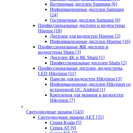
Витринные дисплеи Sumsung
[6]
Информационные дисплеи Samsung
[24]
Гостиничные дисплеи Samsung
[6]
Профессиональные дисплеи и видеостены
Hisense
[18]
Дисплеи для видеостен Hisense
[2]
Информационные дисплеи Hisense
[16]
Профессиональные ЖК дисплеи и
видеостены Sharp
[3]
Дисплеи 4K и 8K Sharp
[1]
Профессиональные дисплеи Sharp
[2]
Профессиональные дисплеи, видеостены,
LED Hikvision
[11]
Панели для видеостен Hikvision
[3]
Информационные дисплеи Hikvision со
встроенной ОС Andriod
[1]
Крепления для экранов и видеостен
Hikvision
[7]
Светодиодные экраны
[143]
Светодиодные экраны AET
[35]
Cерия Koala
[5]
Серия AT
[9]