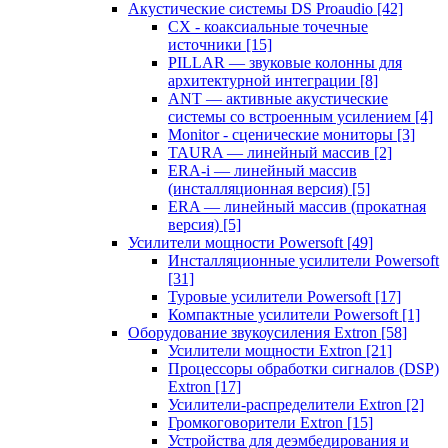
Акустические системы DS Proaudio
[42]
CX - коаксиальные точечные
источники
[15]
PILLAR — звуковые колонны для
архитектурной интеграции
[8]
ANT — активные акустические
системы со встроенным усилением
[4]
Monitor - сценические мониторы
[3]
TAURA — линейный массив
[2]
ERA-i — линейный массив
(инсталляционная версия)
[5]
ERA — линейный массив (прокатная
версия)
[5]
Усилители мощности Powersoft
[49]
Инсталляционные усилители Powersoft
[31]
Туровые усилители Powersoft
[17]
Компактные усилители Powersoft
[1]
Оборудование звукоусиления Extron
[58]
Усилители мощности Extron
[21]
Процессоры обработки сигналов (DSP)
Extron
[17]
Усилители-распределители Extron
[2]
Громкоговорители Extron
[15]
Устройства для деэмбедирования и