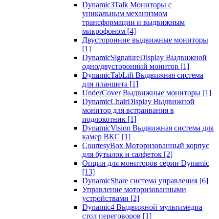
Dynamic3Talk Мониторы с
уникальным механизмом
трансформации и выдвижным
микрофоном
[4]
Двусторонние выдвижные мониторы
[1]
DynamicSignatureDisplay Выдвижной
одно/двусторонний монитор
[1]
DynamicTabLift Выдвижная система
для планшета
[1]
UnderCover Выдвижные мониторы
[1]
DynamicChairDisplay Выдвижной
монитор для встраивания в
подлокотник
[1]
DynamicVision Выдвижная система для
камер ВКС
[1]
CourtesyBox Моторизованный корпус
для бутылок и салфеток
[2]
Опции для мониторов серии Dynamic
[13]
DynamicShare система управления
[6]
Управление моторизованными
устройствами
[2]
Dynamic4 Выдвижной мультимедиа
стол переговоров
[1]