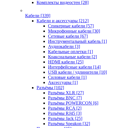
Комплекты видеостен
[28]
Кабели
[339]
Кабели и аксессуары
[212]
Спикерные кабели
[57]
Микрофонные кабели
[30]
Сетевые кабели
[67]
Инструментальный кабель
[1]
Аудиокабели
[3]
Кабельные оплетки
[1]
Коаксиальные кабели
[2]
HDMI кабели
[25]
Интерфейсные кабели
[14]
USB кабели / удлинители
[10]
Силовые кабели
[1]
Аксессуары
[1]
Разъёмы
[102]
Разъёмы XLR
[27]
Разъёмы BNC
[7]
Разъёмы POWERCON
[6]
Разъёмы RCA
[2]
Разъёмы RJ45
[3]
Разъёмы Jack
[25]
Разъёмы Speakon
[32]