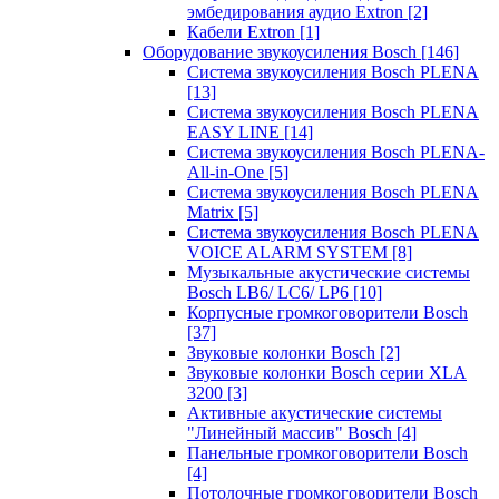
эмбедирования аудио Extron
[2]
Кабели Extron
[1]
Оборудование звукоусиления Bosch
[146]
Система звукоусиления Bosch PLENA
[13]
Система звукоусиления Bosch PLENA
EASY LINE
[14]
Система звукоусиления Bosch PLENA-
All-in-One
[5]
Система звукоусиления Bosch PLENA
Matrix
[5]
Система звукоусиления Bosch PLENA
VOICE ALARM SYSTEM
[8]
Музыкальные акустические системы
Bosch LB6/ LC6/ LP6
[10]
Корпусные громкоговорители Bosch
[37]
Звуковые колонки Bosch
[2]
Звуковые колонки Bosch серии XLA
3200
[3]
Активные акустические системы
"Линейный массив" Bosch
[4]
Панельные громкоговорители Bosch
[4]
Потолочные громкоговорители Bosch