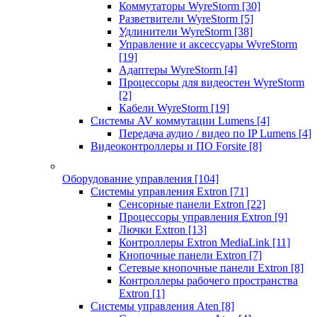
Коммутаторы WyreStorm
[30]
Разветвители WyreStorm
[5]
Удлинители WyreStorm
[38]
Управление и аксессуары WyreStorm
[19]
Адаптеры WyreStorm
[4]
Процессоры для видеостен WyreStorm
[2]
Кабели WyreStorm
[19]
Системы AV коммутации Lumens
[4]
Передача аудио / видео по IP Lumens
[4]
Видеоконтроллеры и ПО Forsite
[8]
Оборудование управления
[104]
Системы управления Extron
[71]
Сенсорные панели Extron
[22]
Процессоры управления Extron
[9]
Лючки Extron
[13]
Контроллеры Extron MediaLink
[11]
Кнопочные панели Extron
[7]
Сетевые кнопочные панели Extron
[8]
Контроллеры рабочего пространства
Extron
[1]
Системы управления Aten
[8]