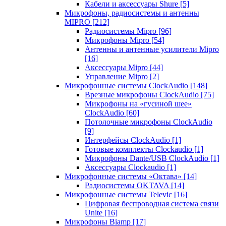
Кабели и аксессуары Shure
[5]
Микрофоны, радиосистемы и антенны
MIPRO
[212]
Радиосистемы Mipro
[96]
Микрофоны Mipro
[54]
Антенны и антенные усилители Mipro
[16]
Аксессуары Mipro
[44]
Управление Mipro
[2]
Микрофонные системы ClockAudio
[148]
Врезные микрофоны ClockAudio
[75]
Микрофоны на «гусиной шее»
ClockAudio
[60]
Потолочные микрофоны ClockAudio
[9]
Интерфейсы ClockAudio
[1]
Готовые комплекты Clockaudio
[1]
Микрофоны Dante/USB ClockAudio
[1]
Аксессуары Clockaudio
[1]
Микрофонные системы «Октава»
[14]
Радиосистемы OKTAVA
[14]
Микрофонные системы Televic
[16]
Цифровая беспроводная система связи
Unite
[16]
Микрофоны Biamp
[17]