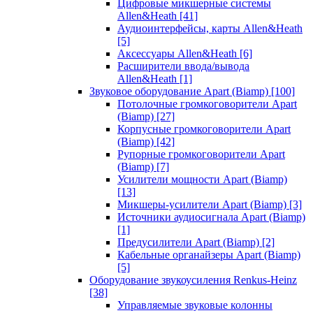
Цифровые микшерные системы
Allen&Heath
[41]
Аудиоинтерфейсы, карты Allen&Heath
[5]
Аксессуары Allen&Heath
[6]
Расширители ввода/вывода
Allen&Heath
[1]
Звуковое оборудование Apart (Biamp)
[100]
Потолочные громкоговорители Apart
(Biamp)
[27]
Корпусные громкоговорители Apart
(Biamp)
[42]
Рупорные громкоговорители Apart
(Biamp)
[7]
Усилители мощности Apart (Biamp)
[13]
Микшеры-усилители Apart (Biamp)
[3]
Источники аудиосигнала Apart (Biamp)
[1]
Предусилители Apart (Biamp)
[2]
Кабельные органайзеры Apart (Biamp)
[5]
Оборудование звукоусиления Renkus-Heinz
[38]
Управляемые звуковые колонны