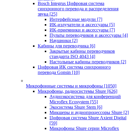
Bosch Integrus Цифровая система
синхронного перевода и распределения
звука
[25]
Интерфейсные модули
[7]
ИК-излучатели и аксессуары
[5]
ИК-приемники и аксессуары
[7]
Пульты переводчиков и аксессуары
[4]
Наушники
[2]
Кабины для переводчика
[6]
Закрытые кабины переводчиков
стандарта ISO 4043
[4]
Настольные кабины переводчиков
[2]
Цифровая ИК система синхронного
перевода Gonsin
[10]
Микрофонные системы и микрофоны
[1050]
Микрофоны, радиосистемы Shure
[626]
Аудиоэкосистема для конференций
Microflex Ecosystem
[55]
Экосистема Shure Stem
[6]
Микшеры и аудиопроцессоры Shure
[2]
Цифровая система Shure Axient Digital
[59]
Микрофоны Shure серии Microflex