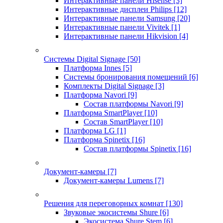
Интерактивные панели Hisense
[3]
Интерактивные дисплеи Philips
[12]
Интерактивные панели Samsung
[20]
Интерактивные панели Vivitek
[1]
Интерактивные панели Hikvision
[4]
Системы Digital Signage
[50]
Платформа Innes
[5]
Системы бронирования помещений
[6]
Комплекты Digital Signage
[3]
Платформа Navori
[9]
Состав платформы Navori
[9]
Платформа SmartPlayer
[10]
Состав SmartPlayer
[10]
Платформа LG
[1]
Платформа Spinetix
[16]
Состав платформы Spinetix
[16]
Документ-камеры
[7]
Документ-камеры Lumens
[7]
Решения для переговорных комнат
[130]
Звуковые экосистемы Shure
[6]
Экосистема Shure Stem
[6]