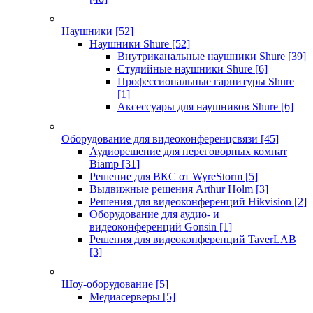
Наушники
[52]
Наушники Shure
[52]
Внутриканальные наушники Shure
[39]
Студийные наушники Shure
[6]
Профессиональные гарнитуры Shure
[1]
Аксессуары для наушников Shure
[6]
Оборудование для видеоконференцсвязи
[45]
Аудиорешение для переговорных комнат
Biamp
[31]
Решение для ВКС от WyreStorm
[5]
Выдвижные решения Arthur Holm
[3]
Решения для видеоконференций Hikvision
[2]
Оборудование для аудио- и
видеоконференций Gonsin
[1]
Решения для видеоконференций TaverLAB
[3]
Шоу-оборудование
[5]
Медиасерверы
[5]