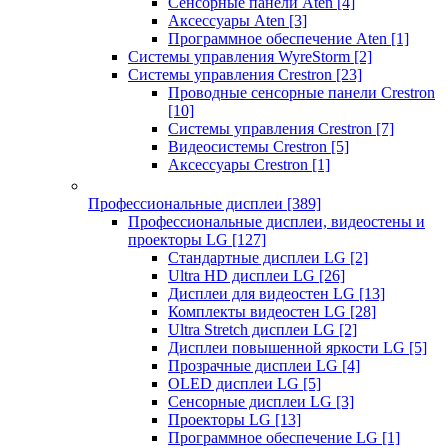
Сенсорные панели Aten
[4]
Аксессуары Aten
[3]
Программное обеспечение Aten
[1]
Системы управления WyreStorm
[2]
Системы управления Crestron
[23]
Проводные сенсорные панели Crestron
[10]
Системы управления Crestron
[7]
Видеосистемы Crestron
[5]
Аксессуары Crestron
[1]
Профессиональные дисплеи
[389]
Профессиональные дисплеи, видеостены и
проекторы LG
[127]
Стандартные дисплеи LG
[2]
Ultra HD дисплеи LG
[26]
Дисплеи для видеостен LG
[13]
Комплекты видеостен LG
[28]
Ultra Stretch дисплеи LG
[2]
Дисплеи повышенной яркости LG
[5]
Прозрачные дисплеи LG
[4]
OLED дисплеи LG
[5]
Сенсорные дисплеи LG
[3]
Проекторы LG
[13]
Программное обеспечение LG
[1]