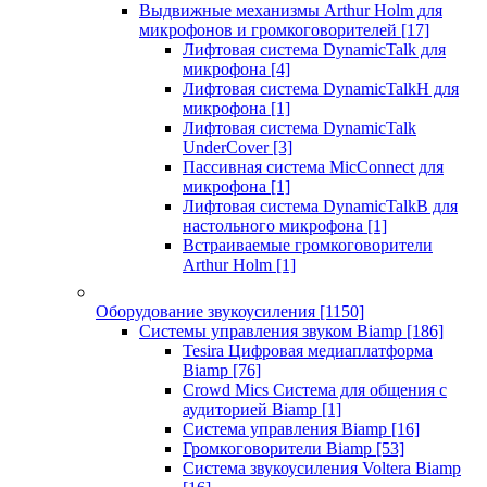
Выдвижные механизмы Arthur Holm для
микрофонов и громкоговорителей
[17]
Лифтовая система DynamicTalk для
микрофона
[4]
Лифтовая система DynamicTalkH для
микрофона
[1]
Лифтовая система DynamicTalk
UnderCover
[3]
Пассивная система MicConnect для
микрофона
[1]
Лифтовая система DynamicTalkB для
настольного микрофона
[1]
Встраиваемые громкоговорители
Arthur Holm
[1]
Оборудование звукоусиления
[1150]
Системы управления звуком Biamp
[186]
Tesira Цифровая медиаплатформа
Biamp
[76]
Crowd Mics Система для общения с
аудиторией Biamp
[1]
Система управления Biamp
[16]
Громкоговорители Biamp
[53]
Система звукоусиления Voltera Biamp