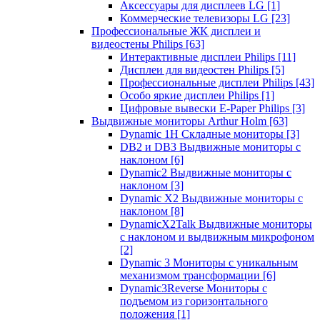
Аксессуары для дисплеев LG
[1]
Коммерческие телевизоры LG
[23]
Профессиональные ЖК дисплеи и
видеостены Philips
[63]
Интерактивные дисплеи Philips
[11]
Дисплеи для видеостен Philips
[5]
Профессиональные дисплеи Philips
[43]
Особо яркие дисплеи Philips
[1]
Цифровые вывески E-Paper Philips
[3]
Выдвижные мониторы Arthur Holm
[63]
Dynamic 1Н Складные мониторы
[3]
DB2 и DB3 Выдвижные мониторы с
наклоном
[6]
Dynamic2 Выдвижные мониторы с
наклоном
[3]
Dynamic X2 Выдвижные мониторы с
наклоном
[8]
DynamicX2Talk Выдвижные мониторы
с наклоном и выдвижным микрофоном
[2]
Dynamic 3 Мониторы с уникальным
механизмом трансформации
[6]
Dynamic3Reverse Мониторы с
подъемом из горизонтального
положения
[1]