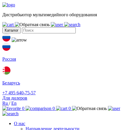
Дистрибьютор мультимедийного оборудования
Каталог
Россия
Беларусь
+7 495 640-75-57
Для дилеров
Ru
/
En
0
0
0
О нас
Направление деятельности