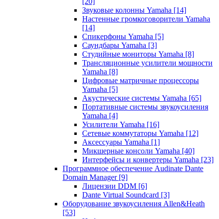
[20]
Звуковые колонны Yamaha
[14]
Настенные громкоговорители Yamaha
[14]
Спикерфоны Yamaha
[5]
Саундбары Yamaha
[3]
Студийные мониторы Yamaha
[8]
Трансляционные усилители мощности
Yamaha
[8]
Цифровые матричные процессоры
Yamaha
[5]
Акустические системы Yamaha
[65]
Портативные системы звукоусиления
Yamaha
[4]
Усилители Yamaha
[16]
Сетевые коммутаторы Yamaha
[12]
Аксессуары Yamaha
[1]
Микшерные консоли Yamaha
[40]
Интерфейсы и конвертеры Yamaha
[23]
Программное обеспечение Audinate Dante
Domain Manager
[9]
Лицензии DDM
[6]
Dante Virtual Soundcard
[3]
Оборудование звукоусиления Allen&Heath
[53]