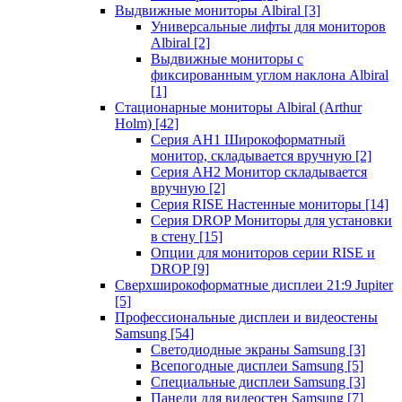
Выдвижные мониторы Albiral
[3]
Универсальные лифты для мониторов
Albiral
[2]
Выдвижные мониторы с
фиксированным углом наклона Albiral
[1]
Стационарные мониторы Albiral (Arthur
Holm)
[42]
Серия AH1 Широкоформатный
монитор, складывается вручную
[2]
Серия AH2 Монитор складывается
вручную
[2]
Серия RISE Настенные мониторы
[14]
Серия DROP Мониторы для установки
в стену
[15]
Опции для мониторов серии RISE и
DROP
[9]
Сверхширокоформатные дисплеи 21:9 Jupiter
[5]
Профессиональные дисплеи и видеостены
Samsung
[54]
Светодиодные экраны Samsung
[3]
Всепогодные дисплеи Samsung
[5]
Специальные дисплеи Samsung
[3]
Панели для видеостен Samsung
[7]