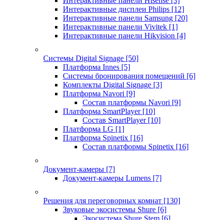
Интерактивные панели Hisense
[3]
Интерактивные дисплеи Philips
[12]
Интерактивные панели Samsung
[20]
Интерактивные панели Vivitek
[1]
Интерактивные панели Hikvision
[4]
Системы Digital Signage
[50]
Платформа Innes
[5]
Системы бронирования помещений
[6]
Комплекты Digital Signage
[3]
Платформа Navori
[9]
Состав платформы Navori
[9]
Платформа SmartPlayer
[10]
Состав SmartPlayer
[10]
Платформа LG
[1]
Платформа Spinetix
[16]
Состав платформы Spinetix
[16]
Документ-камеры
[7]
Документ-камеры Lumens
[7]
Решения для переговорных комнат
[130]
Звуковые экосистемы Shure
[6]
Экосистема Shure Stem
[6]