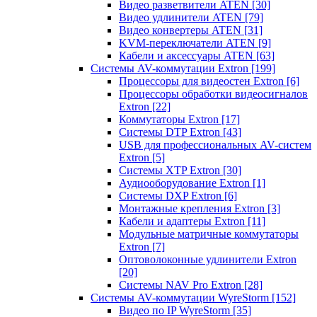
Видео разветвители ATEN
[30]
Видео удлинители ATEN
[79]
Видео конвертеры ATEN
[31]
KVM-переключатели ATEN
[9]
Кабели и аксессуары ATEN
[63]
Системы AV-коммутации Extron
[199]
Процессоры для видеостен Extron
[6]
Процессоры обработки видеосигналов
Extron
[22]
Коммутаторы Extron
[17]
Системы DTP Extron
[43]
USB для профессиональных AV-систем
Extron
[5]
Системы XTP Extron
[30]
Аудиооборудование Extron
[1]
Системы DXP Extron
[6]
Монтажные крепления Extron
[3]
Кабели и адаптеры Extron
[11]
Модульные матричные коммутаторы
Extron
[7]
Оптоволоконные удлинители Extron
[20]
Системы NAV Pro Extron
[28]
Системы AV-коммутации WyreStorm
[152]
Видео по IP WyreStorm
[35]