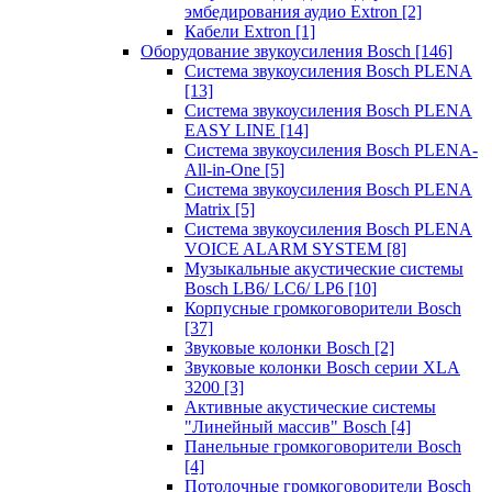
эмбедирования аудио Extron
[2]
Кабели Extron
[1]
Оборудование звукоусиления Bosch
[146]
Система звукоусиления Bosch PLENA
[13]
Система звукоусиления Bosch PLENA
EASY LINE
[14]
Система звукоусиления Bosch PLENA-
All-in-One
[5]
Система звукоусиления Bosch PLENA
Matrix
[5]
Система звукоусиления Bosch PLENA
VOICE ALARM SYSTEM
[8]
Музыкальные акустические системы
Bosch LB6/ LC6/ LP6
[10]
Корпусные громкоговорители Bosch
[37]
Звуковые колонки Bosch
[2]
Звуковые колонки Bosch серии XLA
3200
[3]
Активные акустические системы
"Линейный массив" Bosch
[4]
Панельные громкоговорители Bosch
[4]
Потолочные громкоговорители Bosch