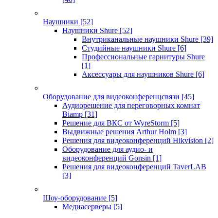
Наушники
[52]
Наушники Shure
[52]
Внутриканальные наушники Shure
[39]
Студийные наушники Shure
[6]
Профессиональные гарнитуры Shure
[1]
Аксессуары для наушников Shure
[6]
Оборудование для видеоконференцсвязи
[45]
Аудиорешение для переговорных комнат
Biamp
[31]
Решение для ВКС от WyreStorm
[5]
Выдвижные решения Arthur Holm
[3]
Решения для видеоконференций Hikvision
[2]
Оборудование для аудио- и
видеоконференций Gonsin
[1]
Решения для видеоконференций TaverLAB
[3]
Шоу-оборудование
[5]
Медиасерверы
[5]