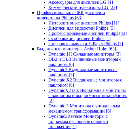
Аксессуары для дисплеев LG
[1]
Коммерческие телевизоры LG
[23]
Профессиональные ЖК дисплеи и
видеостены Philips
[63]
Интерактивные дисплеи Philips
[11]
Дисплеи для видеостен Philips
[5]
Профессиональные дисплеи Philips
[43]
Особо яркие дисплеи Philips
[1]
Цифровые вывески E-Paper Philips
[3]
Выдвижные мониторы Arthur Holm
[63]
Dynamic 1Н Складные мониторы
[3]
DB2 и DB3 Выдвижные мониторы с
наклоном
[6]
Dynamic2 Выдвижные мониторы с
наклоном
[3]
Dynamic X2 Выдвижные мониторы с
наклоном
[8]
DynamicX2Talk Выдвижные мониторы
с наклоном и выдвижным микрофоном
[2]
Dynamic 3 Мониторы с уникальным
механизмом трансформации
[6]
Dynamic3Reverse Мониторы с
подъемом из горизонтального
положения
[1]