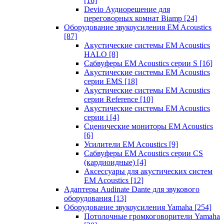
[16]
Devio Аудиорешение для
переговорных комнат Biamp
[24]
Оборудование звукоусиления EM Acoustics
[87]
Акустические системы EM Acoustics
HALO
[8]
Сабвуферы EM Acoustics серии S
[16]
Акустические системы EM Acoustics
серии EMS
[18]
Акустические системы EM Acoustics
серии Reference
[10]
Акустические системы EM Acoustics
серии i
[4]
Сценические мониторы EM Acoustics
[6]
Усилители EM Acoustics
[9]
Сабвуферы EM Acoustics серии CS
(кардиоидные)
[4]
Аксессуары для акустических систем
EM Acoustics
[12]
Адаптеры Audinate Dante для звукового
оборудования
[13]
Оборудование звукоусиления Yamaha
[254]
Потолочные громкоговорители Yamaha