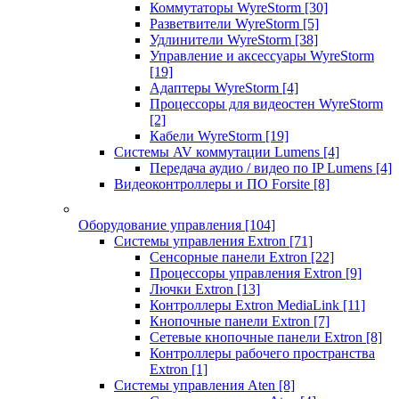
Коммутаторы WyreStorm
[30]
Разветвители WyreStorm
[5]
Удлинители WyreStorm
[38]
Управление и аксессуары WyreStorm
[19]
Адаптеры WyreStorm
[4]
Процессоры для видеостен WyreStorm
[2]
Кабели WyreStorm
[19]
Системы AV коммутации Lumens
[4]
Передача аудио / видео по IP Lumens
[4]
Видеоконтроллеры и ПО Forsite
[8]
Оборудование управления
[104]
Системы управления Extron
[71]
Сенсорные панели Extron
[22]
Процессоры управления Extron
[9]
Лючки Extron
[13]
Контроллеры Extron MediaLink
[11]
Кнопочные панели Extron
[7]
Сетевые кнопочные панели Extron
[8]
Контроллеры рабочего пространства
Extron
[1]
Системы управления Aten
[8]