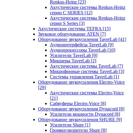
Renkus-Heinz
[23]
Акустические системы Renkus-Heinz
серии C SERIES
[12]
Акустические системы Renkus-Heinz
серии S Series
[3]
Акустические системы TEFRA
[15]
Звуковое оборудование ATEN
[7]
Оборудование звукоусиления TaverLab
[41]
Аудиоинтерфейсы TaverLab
[9]
Аудиопроцессоры TaverLab
[10]
Усилители TaverLab
[9]
Микшеры TaverLab
[2]
Акустические системы TaverLab
[7]
Микрофонные системы TaverLab
[3]
Системы управления TaverLab
[1]
Оборудование звукоусиления Electro-Voice
[29]
Акустические системы Electro-Voice
[21]
Сабвуферы Electro-Voice
[8]
Оборудование звукоусиления Dynacord
[8]
Усилители мощности Dynacord
[8]
Оборудование звукоусиления SHURE
[9]
Усилители Shure
[1]
Громкоговорители Shure
[8]