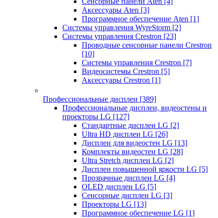
Сенсорные панели Aten
[4]
Аксессуары Aten
[3]
Программное обеспечение Aten
[1]
Системы управления WyreStorm
[2]
Системы управления Crestron
[23]
Проводные сенсорные панели Crestron
[10]
Системы управления Crestron
[7]
Видеосистемы Crestron
[5]
Аксессуары Crestron
[1]
Профессиональные дисплеи
[389]
Профессиональные дисплеи, видеостены и
проекторы LG
[127]
Стандартные дисплеи LG
[2]
Ultra HD дисплеи LG
[26]
Дисплеи для видеостен LG
[13]
Комплекты видеостен LG
[28]
Ultra Stretch дисплеи LG
[2]
Дисплеи повышенной яркости LG
[5]
Прозрачные дисплеи LG
[4]
OLED дисплеи LG
[5]
Сенсорные дисплеи LG
[3]
Проекторы LG
[13]
Программное обеспечение LG
[1]