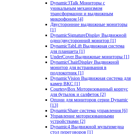
Dynamic3Talk Мониторы с
уникальным механизмом
трансформации и выдвижным
микрофоном
[4]
Двусторонние выдвижные мониторы
[1]
DynamicSignatureDisplay Выдвижной
одно/двусторонний монитор
[1]
DynamicTabLift Выдвижная система
для планшета
[1]
UnderCover Выдвижные мониторы
[1]
DynamicChairDisplay Выдвижной
монитор для встраивания в
подлокотник
[1]
DynamicVision Выдвижная система для
камер ВКС
[1]
CourtesyBox Моторизованный корпус
для бутылок и салфеток
[2]
Опции для мониторов серии Dynamic
[13]
DynamicShare система управления
[6]
Управление моторизованными
устройствами
[2]
Dynamic4 Выдвижной мультимедиа
стол переговоров
[1]