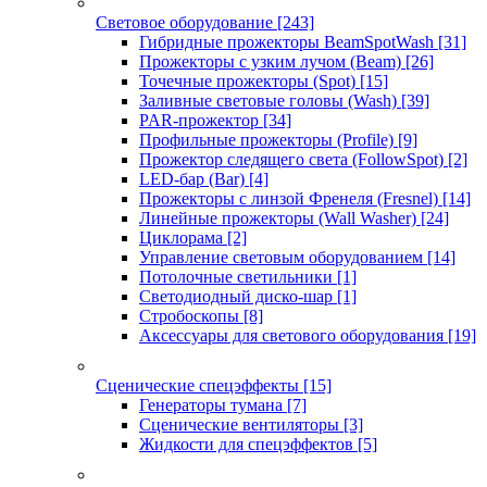
Световое оборудование
[243]
Гибридные прожекторы BeamSpotWash
[31]
Прожекторы с узким лучом (Beam)
[26]
Точечные прожекторы (Spot)
[15]
Заливные световые головы (Wash)
[39]
PAR-прожектор
[34]
Профильные прожекторы (Profile)
[9]
Прожектор следящего света (FollowSpot)
[2]
LED-бар (Bar)
[4]
Прожекторы с линзой Френеля (Fresnel)
[14]
Линейные прожекторы (Wall Washer)
[24]
Циклорама
[2]
Управление световым оборудованием
[14]
Потолочные светильники
[1]
Светодиодный диско-шар
[1]
Стробоскопы
[8]
Аксессуары для светового оборудования
[19]
Сценические спецэффекты
[15]
Генераторы тумана
[7]
Сценические вентиляторы
[3]
Жидкости для спецэффектов
[5]