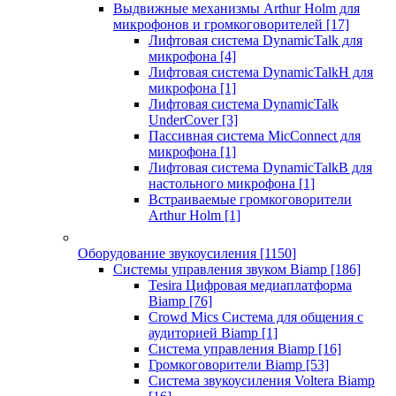
Выдвижные механизмы Arthur Holm для
микрофонов и громкоговорителей
[17]
Лифтовая система DynamicTalk для
микрофона
[4]
Лифтовая система DynamicTalkH для
микрофона
[1]
Лифтовая система DynamicTalk
UnderCover
[3]
Пассивная система MicConnect для
микрофона
[1]
Лифтовая система DynamicTalkB для
настольного микрофона
[1]
Встраиваемые громкоговорители
Arthur Holm
[1]
Оборудование звукоусиления
[1150]
Системы управления звуком Biamp
[186]
Tesira Цифровая медиаплатформа
Biamp
[76]
Crowd Mics Система для общения с
аудиторией Biamp
[1]
Система управления Biamp
[16]
Громкоговорители Biamp
[53]
Система звукоусиления Voltera Biamp