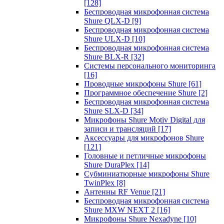
[128]
Беспроводная микрофонная система
Shure QLX-D
[9]
Беспроводная микрофонная система
Shure ULX-D
[10]
Беспроводная микрофонная система
Shure BLX-R
[32]
Системы персонального мониторинга
[16]
Проводные микрофоны Shure
[61]
Программное обеспечение Shure
[2]
Беспроводная микрофонная система
Shure SLX-D
[34]
Микрофоны Shure Motiv Digital для
записи и трансляций
[17]
Аксессуары для микрофонов Shure
[121]
Головные и петличные микрофоны
Shure DuraPlex
[14]
Субминиатюрные микрофоны Shure
TwinPlex
[8]
Антенны RF Venue
[21]
Беспроводная микрофонная система
Shure MXW NEXT 2
[16]
Микрофоны Shure Nexadyne
[10]