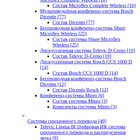
Состав Microflex Complete Wireless
[16]
Мультимедийная конференц-система Bosch
Dicentis
[77]
Состав Dicentis
[77]
Беспроводная конференц-система Shure
Microflex Wireless
[25]
Состав системы Shure Microflex
Wireless
[25]
Дискуссионная система Televic D-Cerno
[19]
Состав Televic D-Cerno
[19]
Дискуссионная система Bosch CCS 1000 D
[14]
Состав Bosch CCS 1000 D
[14]
Беспроводная конференц-система Bosch
Dicentis
[12]
Состав Dicentis Bosch
[12]
Конференц-системы Mipro
[6]
Состав системы Mipro
[3]
Комплекты системы Mipro
[3]
Системы синхронного перевода
[49]
Televic Lingua IR Цифровая ИК система
синхронного перевода и распределения
звука
[8]