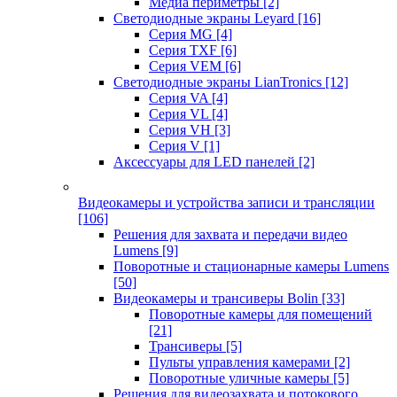
Медиа периметры
[2]
Светодиодные экраны Leyard
[16]
Серия MG
[4]
Серия TXF
[6]
Серия VEM
[6]
Светодиодные экраны LianTronics
[12]
Серия VA
[4]
Серия VL
[4]
Серия VH
[3]
Серия V
[1]
Аксессуары для LED панелей
[2]
Видеокамеры и устройства записи и трансляции
[106]
Решения для захвата и передачи видео
Lumens
[9]
Поворотные и стационарные камеры Lumens
[50]
Видеокамеры и трансиверы Bolin
[33]
Поворотные камеры для помещений
[21]
Трансиверы
[5]
Пульты управления камерами
[2]
Поворотные уличные камеры
[5]
Решения для видеозахвата и потокового