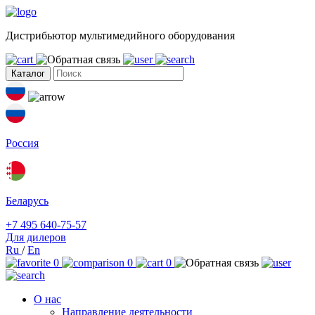
Дистрибьютор мультимедийного оборудования
Каталог
Россия
Беларусь
+7 495 640-75-57
Для дилеров
Ru
/
En
0
0
0
О нас
Направление деятельности