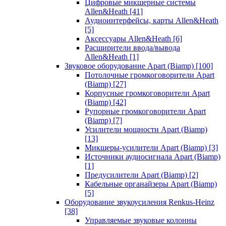
Цифровые микшерные системы
Allen&Heath
[41]
Аудиоинтерфейсы, карты Allen&Heath
[5]
Аксессуары Allen&Heath
[6]
Расширители ввода/вывода
Allen&Heath
[1]
Звуковое оборудование Apart (Biamp)
[100]
Потолочные громкоговорители Apart
(Biamp)
[27]
Корпусные громкоговорители Apart
(Biamp)
[42]
Рупорные громкоговорители Apart
(Biamp)
[7]
Усилители мощности Apart (Biamp)
[13]
Микшеры-усилители Apart (Biamp)
[3]
Источники аудиосигнала Apart (Biamp)
[1]
Предусилители Apart (Biamp)
[2]
Кабельные органайзеры Apart (Biamp)
[5]
Оборудование звукоусиления Renkus-Heinz
[38]
Управляемые звуковые колонны