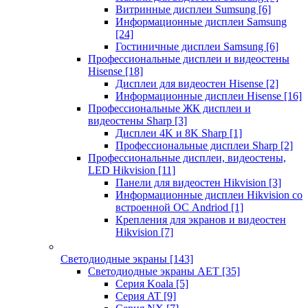
Витринные дисплеи Sumsung
[6]
Информационные дисплеи Samsung
[24]
Гостиничные дисплеи Samsung
[6]
Профессиональные дисплеи и видеостены
Hisense
[18]
Дисплеи для видеостен Hisense
[2]
Информационные дисплеи Hisense
[16]
Профессиональные ЖК дисплеи и
видеостены Sharp
[3]
Дисплеи 4K и 8K Sharp
[1]
Профессиональные дисплеи Sharp
[2]
Профессиональные дисплеи, видеостены,
LED Hikvision
[11]
Панели для видеостен Hikvision
[3]
Информационные дисплеи Hikvision со
встроенной ОС Andriod
[1]
Крепления для экранов и видеостен
Hikvision
[7]
Светодиодные экраны
[143]
Светодиодные экраны AET
[35]
Cерия Koala
[5]
Серия AT
[9]