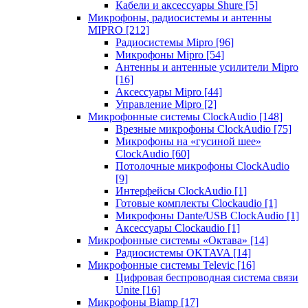
Кабели и аксессуары Shure
[5]
Микрофоны, радиосистемы и антенны
MIPRO
[212]
Радиосистемы Mipro
[96]
Микрофоны Mipro
[54]
Антенны и антенные усилители Mipro
[16]
Аксессуары Mipro
[44]
Управление Mipro
[2]
Микрофонные системы ClockAudio
[148]
Врезные микрофоны ClockAudio
[75]
Микрофоны на «гусиной шее»
ClockAudio
[60]
Потолочные микрофоны ClockAudio
[9]
Интерфейсы ClockAudio
[1]
Готовые комплекты Clockaudio
[1]
Микрофоны Dante/USB ClockAudio
[1]
Аксессуары Clockaudio
[1]
Микрофонные системы «Октава»
[14]
Радиосистемы OKTAVA
[14]
Микрофонные системы Televic
[16]
Цифровая беспроводная система связи
Unite
[16]
Микрофоны Biamp
[17]