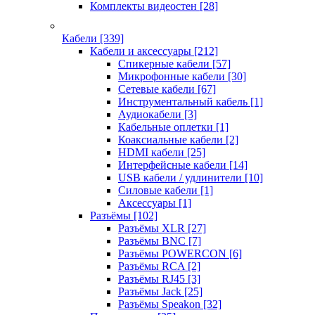
Комплекты видеостен
[28]
Кабели
[339]
Кабели и аксессуары
[212]
Спикерные кабели
[57]
Микрофонные кабели
[30]
Сетевые кабели
[67]
Инструментальный кабель
[1]
Аудиокабели
[3]
Кабельные оплетки
[1]
Коаксиальные кабели
[2]
HDMI кабели
[25]
Интерфейсные кабели
[14]
USB кабели / удлинители
[10]
Силовые кабели
[1]
Аксессуары
[1]
Разъёмы
[102]
Разъёмы XLR
[27]
Разъёмы BNC
[7]
Разъёмы POWERCON
[6]
Разъёмы RCA
[2]
Разъёмы RJ45
[3]
Разъёмы Jack
[25]
Разъёмы Speakon
[32]