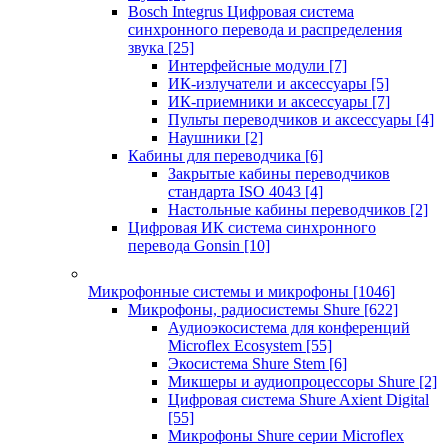
Bosch Integrus Цифровая система
синхронного перевода и распределения
звука
[25]
Интерфейсные модули
[7]
ИК-излучатели и аксессуары
[5]
ИК-приемники и аксессуары
[7]
Пульты переводчиков и аксессуары
[4]
Наушники
[2]
Кабины для переводчика
[6]
Закрытые кабины переводчиков
стандарта ISO 4043
[4]
Настольные кабины переводчиков
[2]
Цифровая ИК система синхронного
перевода Gonsin
[10]
Микрофонные системы и микрофоны
[1046]
Микрофоны, радиосистемы Shure
[622]
Аудиоэкосистема для конференций
Microflex Ecosystem
[55]
Экосистема Shure Stem
[6]
Микшеры и аудиопроцессоры Shure
[2]
Цифровая система Shure Axient Digital
[55]
Микрофоны Shure серии Microflex