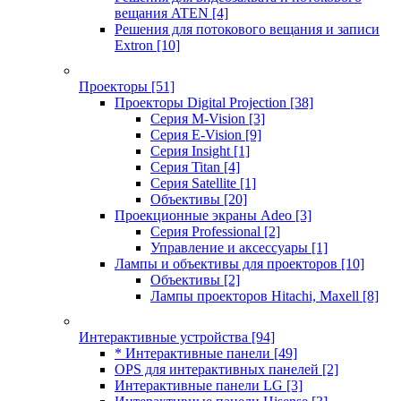
вещания ATEN
[4]
Решения для потокового вещания и записи
Extron
[10]
Проекторы
[51]
Проекторы Digital Projection
[38]
Серия M-Vision
[3]
Серия E-Vision
[9]
Серия Insight
[1]
Серия Titan
[4]
Серия Satellite
[1]
Объективы
[20]
Проекционные экраны Adeo
[3]
Серия Professional
[2]
Управление и аксессуары
[1]
Лампы и объективы для проекторов
[10]
Объективы
[2]
Лампы проекторов Hitachi, Maxell
[8]
Интерактивные устройства
[94]
* Интерактивные панели
[49]
OPS для интерактивных панелей
[2]
Интерактивные панели LG
[3]