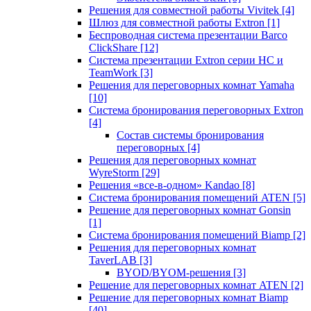
Решения для совместной работы Vivitek
[4]
Шлюз для совместной работы Extron
[1]
Беспроводная система презентации Barco
ClickShare
[12]
Система презентации Extron серии HC и
TeamWork
[3]
Решения для переговорных комнат Yamaha
[10]
Система бронирования переговорных Extron
[4]
Состав системы бронирования
переговорных
[4]
Решения для переговорных комнат
WyreStorm
[29]
Решения «все-в-одном» Kandao
[8]
Система бронирования помещений ATEN
[5]
Решение для переговорных комнат Gonsin
[1]
Система бронирования помещений Biamp
[2]
Решения для переговорных комнат
TaverLAB
[3]
BYOD/BYOM-решения
[3]
Решение для переговорных комнат ATEN
[2]
Решение для переговорных комнат Biamp
[40]