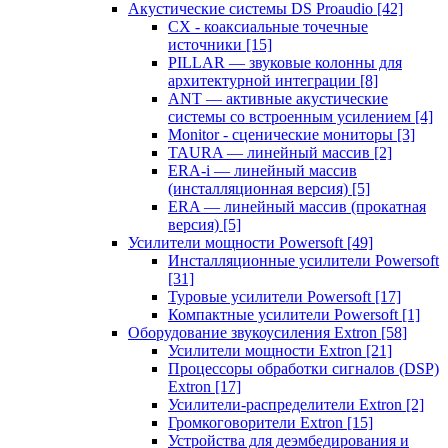
Акустические системы DS Proaudio
[42]
CX - коаксиальные точечные
источники
[15]
PILLAR — звуковые колонны для
архитектурной интеграции
[8]
ANT — активные акустические
системы со встроенным усилением
[4]
Monitor - сценические мониторы
[3]
TAURA — линейный массив
[2]
ERA-i — линейный массив
(инсталляционная версия)
[5]
ERA — линейный массив (прокатная
версия)
[5]
Усилители мощности Powersoft
[49]
Инсталляционные усилители Powersoft
[31]
Туровые усилители Powersoft
[17]
Компактные усилители Powersoft
[1]
Оборудование звукоусиления Extron
[58]
Усилители мощности Extron
[21]
Процессоры обработки сигналов (DSP)
Extron
[17]
Усилители-распределители Extron
[2]
Громкоговорители Extron
[15]
Устройства для деэмбедирования и