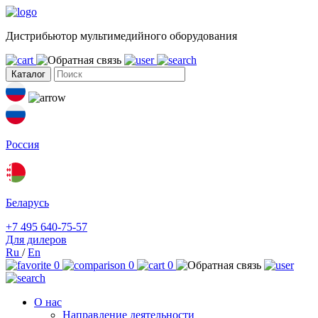
Дистрибьютор мультимедийного оборудования
Каталог
Россия
Беларусь
+7 495 640-75-57
Для дилеров
Ru
/
En
0
0
0
О нас
Направление деятельности