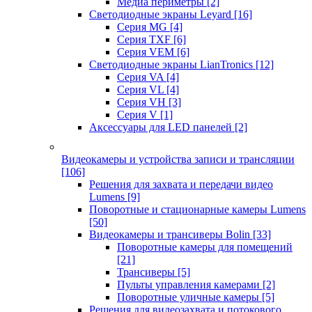
Медиа периметры
[2]
Светодиодные экраны Leyard
[16]
Серия MG
[4]
Серия TXF
[6]
Серия VEM
[6]
Светодиодные экраны LianTronics
[12]
Серия VA
[4]
Серия VL
[4]
Серия VH
[3]
Серия V
[1]
Аксессуары для LED панелей
[2]
Видеокамеры и устройства записи и трансляции
[106]
Решения для захвата и передачи видео
Lumens
[9]
Поворотные и стационарные камеры Lumens
[50]
Видеокамеры и трансиверы Bolin
[33]
Поворотные камеры для помещений
[21]
Трансиверы
[5]
Пульты управления камерами
[2]
Поворотные уличные камеры
[5]
Решения для видеозахвата и потокового