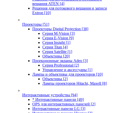
вещания ATEN
[4]
Решения для потокового вещания и записи
Extron
[10]
Проекторы
[51]
Проекторы Digital Projection
[38]
Серия M-Vision
[3]
Серия E-Vision
[9]
Серия Insight
[1]
Серия Titan
[4]
Серия Satellite
[1]
Объективы
[20]
Проекционные экраны Adeo
[3]
Серия Professional
[2]
Управление и аксессуары
[1]
Лампы и объективы для проекторов
[10]
Объективы
[2]
Лампы проекторов Hitachi, Maxell
[8]
Интерактивные устройства
[94]
* Интерактивные панели
[49]
OPS для интерактивных панелей
[2]
Интерактивные панели LG
[3]