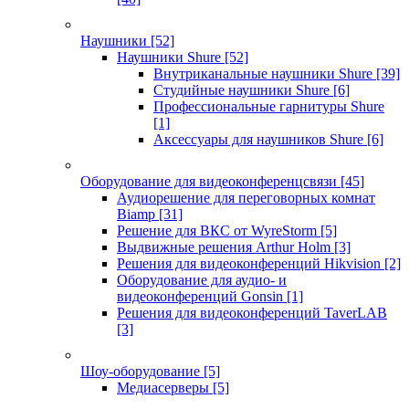
Наушники
[52]
Наушники Shure
[52]
Внутриканальные наушники Shure
[39]
Студийные наушники Shure
[6]
Профессиональные гарнитуры Shure
[1]
Аксессуары для наушников Shure
[6]
Оборудование для видеоконференцсвязи
[45]
Аудиорешение для переговорных комнат
Biamp
[31]
Решение для ВКС от WyreStorm
[5]
Выдвижные решения Arthur Holm
[3]
Решения для видеоконференций Hikvision
[2]
Оборудование для аудио- и
видеоконференций Gonsin
[1]
Решения для видеоконференций TaverLAB
[3]
Шоу-оборудование
[5]
Медиасерверы
[5]