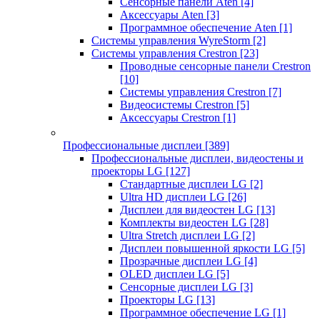
Сенсорные панели Aten
[4]
Аксессуары Aten
[3]
Программное обеспечение Aten
[1]
Системы управления WyreStorm
[2]
Системы управления Crestron
[23]
Проводные сенсорные панели Crestron
[10]
Системы управления Crestron
[7]
Видеосистемы Crestron
[5]
Аксессуары Crestron
[1]
Профессиональные дисплеи
[389]
Профессиональные дисплеи, видеостены и
проекторы LG
[127]
Стандартные дисплеи LG
[2]
Ultra HD дисплеи LG
[26]
Дисплеи для видеостен LG
[13]
Комплекты видеостен LG
[28]
Ultra Stretch дисплеи LG
[2]
Дисплеи повышенной яркости LG
[5]
Прозрачные дисплеи LG
[4]
OLED дисплеи LG
[5]
Сенсорные дисплеи LG
[3]
Проекторы LG
[13]
Программное обеспечение LG
[1]