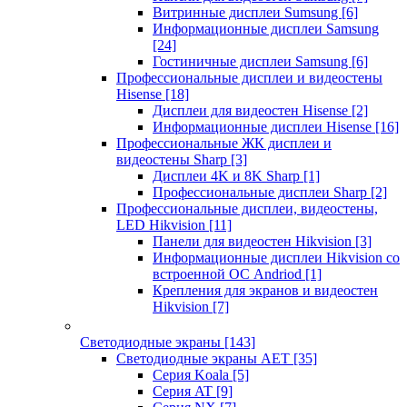
Витринные дисплеи Sumsung
[6]
Информационные дисплеи Samsung
[24]
Гостиничные дисплеи Samsung
[6]
Профессиональные дисплеи и видеостены
Hisense
[18]
Дисплеи для видеостен Hisense
[2]
Информационные дисплеи Hisense
[16]
Профессиональные ЖК дисплеи и
видеостены Sharp
[3]
Дисплеи 4K и 8K Sharp
[1]
Профессиональные дисплеи Sharp
[2]
Профессиональные дисплеи, видеостены,
LED Hikvision
[11]
Панели для видеостен Hikvision
[3]
Информационные дисплеи Hikvision со
встроенной ОС Andriod
[1]
Крепления для экранов и видеостен
Hikvision
[7]
Светодиодные экраны
[143]
Светодиодные экраны AET
[35]
Cерия Koala
[5]
Серия AT
[9]