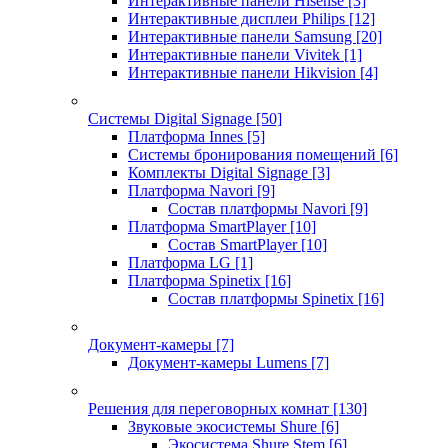
Интерактивные панели Hisense
[3]
Интерактивные дисплеи Philips
[12]
Интерактивные панели Samsung
[20]
Интерактивные панели Vivitek
[1]
Интерактивные панели Hikvision
[4]
Системы Digital Signage
[50]
Платформа Innes
[5]
Системы бронирования помещений
[6]
Комплекты Digital Signage
[3]
Платформа Navori
[9]
Состав платформы Navori
[9]
Платформа SmartPlayer
[10]
Состав SmartPlayer
[10]
Платформа LG
[1]
Платформа Spinetix
[16]
Состав платформы Spinetix
[16]
Документ-камеры
[7]
Документ-камеры Lumens
[7]
Решения для переговорных комнат
[130]
Звуковые экосистемы Shure
[6]
Экосистема Shure Stem
[6]