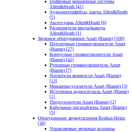
Цифровые микшерные системы
Allen&Heath
[41]
Аудиоинтерфейсы, карты Allen&Heath
[5]
Аксессуары Allen&Heath
[6]
Расширители ввода/вывода
Allen&Heath
[1]
Звуковое оборудование Apart (Biamp)
[100]
Потолочные громкоговорители Apart
(Biamp)
[27]
Корпусные громкоговорители Apart
(Biamp)
[42]
Рупорные громкоговорители Apart
(Biamp)
[7]
Усилители мощности Apart (Biamp)
[13]
Микшеры-усилители Apart (Biamp)
[3]
Источники аудиосигнала Apart (Biamp)
[1]
Предусилители Apart (Biamp)
[2]
Кабельные органайзеры Apart (Biamp)
[5]
Оборудование звукоусиления Renkus-Heinz
[38]
Управляемые звуковые колонны