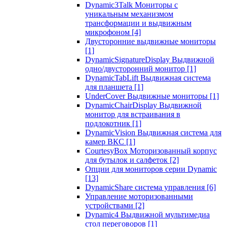
Dynamic3Talk Мониторы с
уникальным механизмом
трансформации и выдвижным
микрофоном
[4]
Двусторонние выдвижные мониторы
[1]
DynamicSignatureDisplay Выдвижной
одно/двусторонний монитор
[1]
DynamicTabLift Выдвижная система
для планшета
[1]
UnderCover Выдвижные мониторы
[1]
DynamicChairDisplay Выдвижной
монитор для встраивания в
подлокотник
[1]
DynamicVision Выдвижная система для
камер ВКС
[1]
CourtesyBox Моторизованный корпус
для бутылок и салфеток
[2]
Опции для мониторов серии Dynamic
[13]
DynamicShare система управления
[6]
Управление моторизованными
устройствами
[2]
Dynamic4 Выдвижной мультимедиа
стол переговоров
[1]