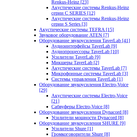
Renkus-Heinz
[23]
Акустические системы Renkus-Heinz
серии C SERIES
[12]
Акустические системы Renkus-Heinz
серии S Series
[3]
Акустические системы TEFRA
[15]
Звуковое оборудование ATEN
[7]
Оборудование звукоусиления TaverLab
[41]
Аудиоинтерфейсы TaverLab
[9]
Аудиопроцессоры TaverLab
[10]
Усилители TaverLab
[9]
Микшеры TaverLab
[2]
Акустические системы TaverLab
[7]
Микрофонные системы TaverLab
[3]
Системы управления TaverLab
[1]
Оборудование звукоусиления Electro-Voice
[29]
Акустические системы Electro-Voice
[21]
Сабвуферы Electro-Voice
[8]
Оборудование звукоусиления Dynacord
[8]
Усилители мощности Dynacord
[8]
Оборудование звукоусиления SHURE
[9]
Усилители Shure
[1]
Громкоговорители Shure
[8]