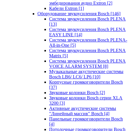
эмбедирования аудио Extron
[2]
Кабели Extron
[1]
Оборудование звукоусиления Bosch
[146]
Система звукоусиления Bosch PLENA
[13]
Система звукоусиления Bosch PLENA
EASY LINE
[14]
Система звукоусиления Bosch PLENA-
All-in-One
[5]
Система звукоусиления Bosch PLENA
Matrix
[5]
Система звукоусиления Bosch PLENA
VOICE ALARM SYSTEM
[8]
Музыкальные акустические системы
Bosch LB6/ LC6/ LP6
[10]
Корпусные громкоговорители Bosch
[37]
Звуковые колонки Bosch
[2]
Звуковые колонки Bosch серии XLA
3200
[3]
Активные акустические системы
"Линейный массив" Bosch
[4]
Панельные громкоговорители Bosch
[4]
Потолочные громкоговорители Bosch