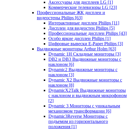
Аксессуары для дисплеев LG
[1]
Коммерческие телевизоры LG
[23]
Профессиональные ЖК дисплеи и
видеостены Philips
[63]
Интерактивные дисплеи Philips
[11]
Дисплеи для видеостен Philips
[5]
Профессиональные дисплеи Philips
[43]
Особо яркие дисплеи Philips
[1]
Цифровые вывески E-Paper Philips
[3]
Выдвижные мониторы Arthur Holm
[63]
Dynamic 1Н Складные мониторы
[3]
DB2 и DB3 Выдвижные мониторы с
наклоном
[6]
Dynamic2 Выдвижные мониторы с
наклоном
[3]
Dynamic X2 Выдвижные мониторы с
наклоном
[8]
DynamicX2Talk Выдвижные мониторы
с наклоном и выдвижным микрофоном
[2]
Dynamic 3 Мониторы с уникальным
механизмом трансформации
[6]
Dynamic3Reverse Мониторы с
подъемом из горизонтального
положения
[1]