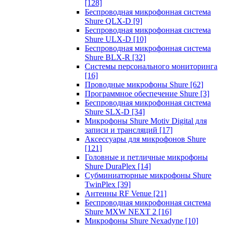
[128]
Беспроводная микрофонная система
Shure QLX-D
[9]
Беспроводная микрофонная система
Shure ULX-D
[10]
Беспроводная микрофонная система
Shure BLX-R
[32]
Системы персонального мониторинга
[16]
Проводные микрофоны Shure
[62]
Программное обеспечение Shure
[3]
Беспроводная микрофонная система
Shure SLX-D
[34]
Микрофоны Shure Motiv Digital для
записи и трансляций
[17]
Аксессуары для микрофонов Shure
[121]
Головные и петличные микрофоны
Shure DuraPlex
[14]
Субминиатюрные микрофоны Shure
TwinPlex
[39]
Антенны RF Venue
[21]
Беспроводная микрофонная система
Shure MXW NEXT 2
[16]
Микрофоны Shure Nexadyne
[10]