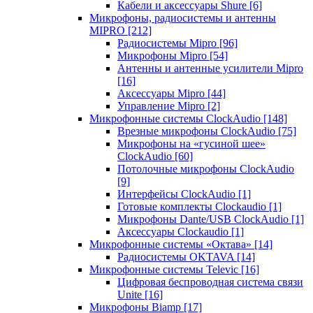
Кабели и аксессуары Shure
[6]
Микрофоны, радиосистемы и антенны
MIPRO
[212]
Радиосистемы Mipro
[96]
Микрофоны Mipro
[54]
Антенны и антенные усилители Mipro
[16]
Аксессуары Mipro
[44]
Управление Mipro
[2]
Микрофонные системы ClockAudio
[148]
Врезные микрофоны ClockAudio
[75]
Микрофоны на «гусиной шее»
ClockAudio
[60]
Потолочные микрофоны ClockAudio
[9]
Интерфейсы ClockAudio
[1]
Готовые комплекты Clockaudio
[1]
Микрофоны Dante/USB ClockAudio
[1]
Аксессуары Clockaudio
[1]
Микрофонные системы «Октава»
[14]
Радиосистемы OKTAVA
[14]
Микрофонные системы Televic
[16]
Цифровая беспроводная система связи
Unite
[16]
Микрофоны Biamp
[17]