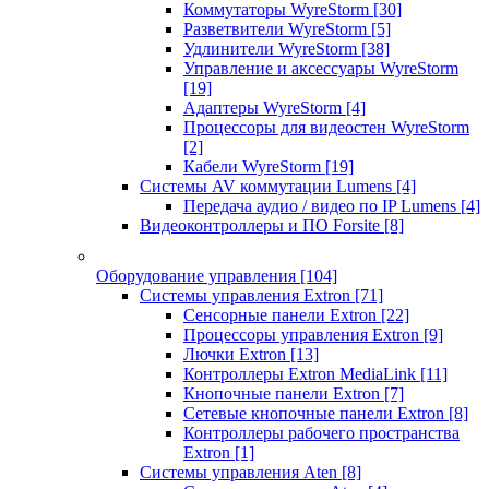
Коммутаторы WyreStorm
[30]
Разветвители WyreStorm
[5]
Удлинители WyreStorm
[38]
Управление и аксессуары WyreStorm
[19]
Адаптеры WyreStorm
[4]
Процессоры для видеостен WyreStorm
[2]
Кабели WyreStorm
[19]
Системы AV коммутации Lumens
[4]
Передача аудио / видео по IP Lumens
[4]
Видеоконтроллеры и ПО Forsite
[8]
Оборудование управления
[104]
Системы управления Extron
[71]
Сенсорные панели Extron
[22]
Процессоры управления Extron
[9]
Лючки Extron
[13]
Контроллеры Extron MediaLink
[11]
Кнопочные панели Extron
[7]
Сетевые кнопочные панели Extron
[8]
Контроллеры рабочего пространства
Extron
[1]
Системы управления Aten
[8]