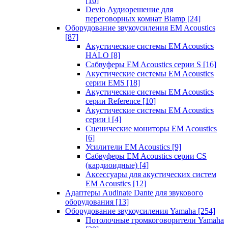
[16]
Devio Аудиорешение для
переговорных комнат Biamp
[24]
Оборудование звукоусиления EM Acoustics
[87]
Акустические системы EM Acoustics
HALO
[8]
Сабвуферы EM Acoustics серии S
[16]
Акустические системы EM Acoustics
серии EMS
[18]
Акустические системы EM Acoustics
серии Reference
[10]
Акустические системы EM Acoustics
серии i
[4]
Сценические мониторы EM Acoustics
[6]
Усилители EM Acoustics
[9]
Сабвуферы EM Acoustics серии CS
(кардиоидные)
[4]
Аксессуары для акустических систем
EM Acoustics
[12]
Адаптеры Audinate Dante для звукового
оборудования
[13]
Оборудование звукоусиления Yamaha
[254]
Потолочные громкоговорители Yamaha