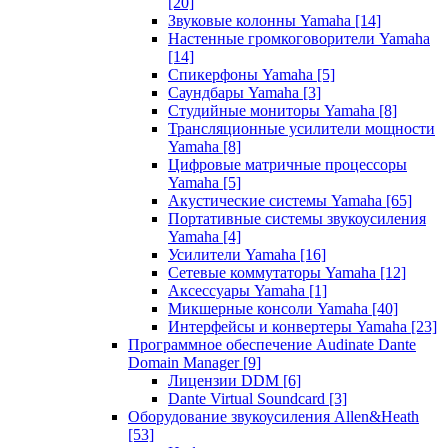
[20]
Звуковые колонны Yamaha
[14]
Настенные громкоговорители Yamaha
[14]
Спикерфоны Yamaha
[5]
Саундбары Yamaha
[3]
Студийные мониторы Yamaha
[8]
Трансляционные усилители мощности
Yamaha
[8]
Цифровые матричные процессоры
Yamaha
[5]
Акустические системы Yamaha
[65]
Портативные системы звукоусиления
Yamaha
[4]
Усилители Yamaha
[16]
Сетевые коммутаторы Yamaha
[12]
Аксессуары Yamaha
[1]
Микшерные консоли Yamaha
[40]
Интерфейсы и конвертеры Yamaha
[23]
Программное обеспечение Audinate Dante
Domain Manager
[9]
Лицензии DDM
[6]
Dante Virtual Soundcard
[3]
Оборудование звукоусиления Allen&Heath
[53]