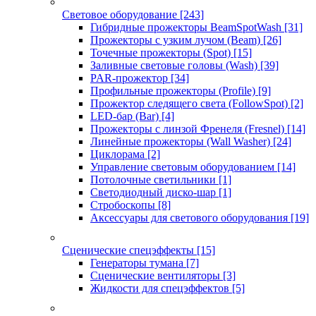
Световое оборудование
[243]
Гибридные прожекторы BeamSpotWash
[31]
Прожекторы с узким лучом (Beam)
[26]
Точечные прожекторы (Spot)
[15]
Заливные световые головы (Wash)
[39]
PAR-прожектор
[34]
Профильные прожекторы (Profile)
[9]
Прожектор следящего света (FollowSpot)
[2]
LED-бар (Bar)
[4]
Прожекторы с линзой Френеля (Fresnel)
[14]
Линейные прожекторы (Wall Washer)
[24]
Циклорама
[2]
Управление световым оборудованием
[14]
Потолочные светильники
[1]
Светодиодный диско-шар
[1]
Стробоскопы
[8]
Аксессуары для светового оборудования
[19]
Сценические спецэффекты
[15]
Генераторы тумана
[7]
Сценические вентиляторы
[3]
Жидкости для спецэффектов
[5]