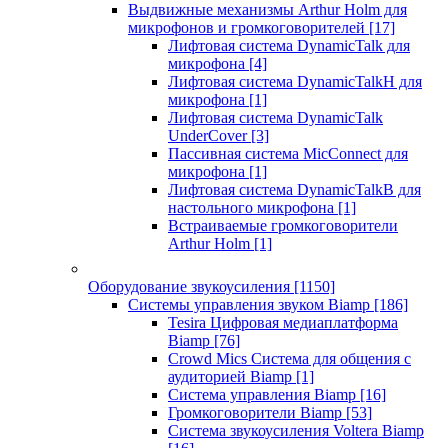
Выдвижные механизмы Arthur Holm для
микрофонов и громкоговорителей
[17]
Лифтовая система DynamicTalk для
микрофона
[4]
Лифтовая система DynamicTalkH для
микрофона
[1]
Лифтовая система DynamicTalk
UnderCover
[3]
Пассивная система MicConnect для
микрофона
[1]
Лифтовая система DynamicTalkB для
настольного микрофона
[1]
Встраиваемые громкоговорители
Arthur Holm
[1]
Оборудование звукоусиления
[1150]
Системы управления звуком Biamp
[186]
Tesira Цифровая медиаплатформа
Biamp
[76]
Crowd Mics Система для общения с
аудиторией Biamp
[1]
Система управления Biamp
[16]
Громкоговорители Biamp
[53]
Система звукоусиления Voltera Biamp