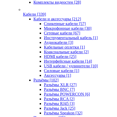
Комплекты видеостен
[28]
Кабели
[339]
Кабели и аксессуары
[212]
Спикерные кабели
[57]
Микрофонные кабели
[30]
Сетевые кабели
[67]
Инструментальный кабель
[1]
Аудиокабели
[3]
Кабельные оплетки
[1]
Коаксиальные кабели
[2]
HDMI кабели
[25]
Интерфейсные кабели
[14]
USB кабели / удлинители
[10]
Силовые кабели
[1]
Аксессуары
[1]
Разъёмы
[102]
Разъёмы XLR
[27]
Разъёмы BNC
[7]
Разъёмы POWERCON
[6]
Разъёмы RCA
[2]
Разъёмы RJ45
[3]
Разъёмы Jack
[25]
Разъёмы Speakon
[32]