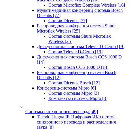
Состав Microflex Complete Wireless
[16]
Мультимедийная конференц-система Bosch
Dicentis
[77]
Состав Dicentis
[77]
Беспроводная конференц-система Shure
Microflex Wireless
[25]
Состав системы Shure Microflex
Wireless
[25]
Дискуссионная система Televic D-Cerno
[19]
Состав Televic D-Cerno
[19]
Дискуссионная система Bosch CCS 1000 D
[14]
Состав Bosch CCS 1000 D
[14]
Беспроводная конференц-система Bosch
Dicentis
[12]
Состав Dicentis Bosch
[12]
Конференц-системы Mipro
[6]
Состав системы Mipro
[3]
Комплекты системы Mipro
[3]
Системы синхронного перевода
[49]
Televic Lingua IR Цифровая ИК система
синхронного перевода и распределения
звука
[8]