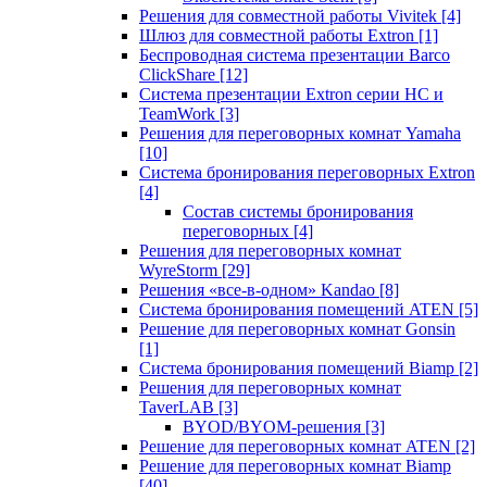
Решения для совместной работы Vivitek
[4]
Шлюз для совместной работы Extron
[1]
Беспроводная система презентации Barco
ClickShare
[12]
Система презентации Extron серии HC и
TeamWork
[3]
Решения для переговорных комнат Yamaha
[10]
Система бронирования переговорных Extron
[4]
Состав системы бронирования
переговорных
[4]
Решения для переговорных комнат
WyreStorm
[29]
Решения «все-в-одном» Kandao
[8]
Система бронирования помещений ATEN
[5]
Решение для переговорных комнат Gonsin
[1]
Система бронирования помещений Biamp
[2]
Решения для переговорных комнат
TaverLAB
[3]
BYOD/BYOM-решения
[3]
Решение для переговорных комнат ATEN
[2]
Решение для переговорных комнат Biamp
[40]