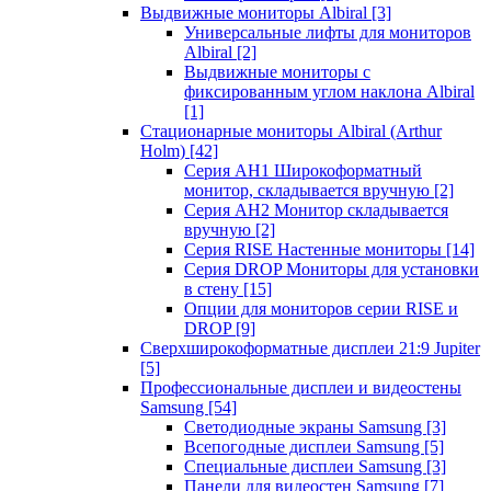
Выдвижные мониторы Albiral
[3]
Универсальные лифты для мониторов
Albiral
[2]
Выдвижные мониторы с
фиксированным углом наклона Albiral
[1]
Стационарные мониторы Albiral (Arthur
Holm)
[42]
Серия AH1 Широкоформатный
монитор, складывается вручную
[2]
Серия AH2 Монитор складывается
вручную
[2]
Серия RISE Настенные мониторы
[14]
Серия DROP Мониторы для установки
в стену
[15]
Опции для мониторов серии RISE и
DROP
[9]
Сверхширокоформатные дисплеи 21:9 Jupiter
[5]
Профессиональные дисплеи и видеостены
Samsung
[54]
Светодиодные экраны Samsung
[3]
Всепогодные дисплеи Samsung
[5]
Специальные дисплеи Samsung
[3]
Панели для видеостен Samsung
[7]