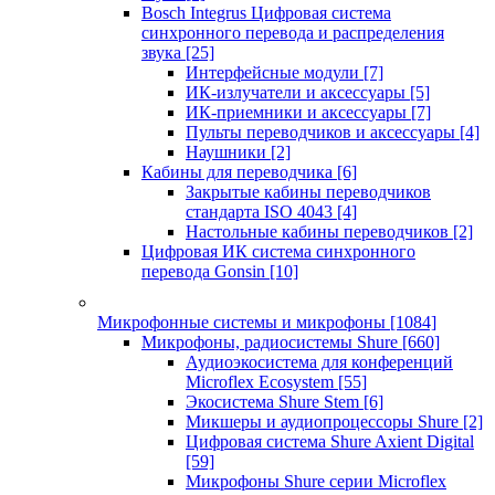
Bosch Integrus Цифровая система
синхронного перевода и распределения
звука
[25]
Интерфейсные модули
[7]
ИК-излучатели и аксессуары
[5]
ИК-приемники и аксессуары
[7]
Пульты переводчиков и аксессуары
[4]
Наушники
[2]
Кабины для переводчика
[6]
Закрытые кабины переводчиков
стандарта ISO 4043
[4]
Настольные кабины переводчиков
[2]
Цифровая ИК система синхронного
перевода Gonsin
[10]
Микрофонные системы и микрофоны
[1084]
Микрофоны, радиосистемы Shure
[660]
Аудиоэкосистема для конференций
Microflex Ecosystem
[55]
Экосистема Shure Stem
[6]
Микшеры и аудиопроцессоры Shure
[2]
Цифровая система Shure Axient Digital
[59]
Микрофоны Shure серии Microflex