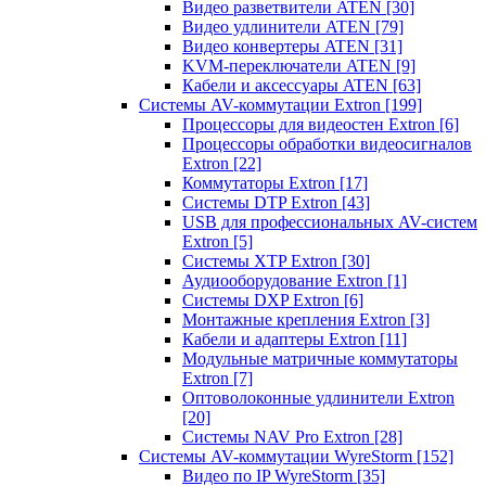
Видео разветвители ATEN
[30]
Видео удлинители ATEN
[79]
Видео конвертеры ATEN
[31]
KVM-переключатели ATEN
[9]
Кабели и аксессуары ATEN
[63]
Системы AV-коммутации Extron
[199]
Процессоры для видеостен Extron
[6]
Процессоры обработки видеосигналов
Extron
[22]
Коммутаторы Extron
[17]
Системы DTP Extron
[43]
USB для профессиональных AV-систем
Extron
[5]
Системы XTP Extron
[30]
Аудиооборудование Extron
[1]
Системы DXP Extron
[6]
Монтажные крепления Extron
[3]
Кабели и адаптеры Extron
[11]
Модульные матричные коммутаторы
Extron
[7]
Оптоволоконные удлинители Extron
[20]
Системы NAV Pro Extron
[28]
Системы AV-коммутации WyreStorm
[152]
Видео по IP WyreStorm
[35]