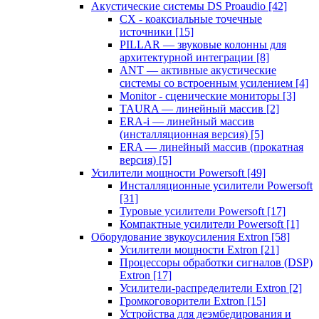
Акустические системы DS Proaudio
[42]
CX - коаксиальные точечные
источники
[15]
PILLAR — звуковые колонны для
архитектурной интеграции
[8]
ANT — активные акустические
системы со встроенным усилением
[4]
Monitor - сценические мониторы
[3]
TAURA — линейный массив
[2]
ERA-i — линейный массив
(инсталляционная версия)
[5]
ERA — линейный массив (прокатная
версия)
[5]
Усилители мощности Powersoft
[49]
Инсталляционные усилители Powersoft
[31]
Туровые усилители Powersoft
[17]
Компактные усилители Powersoft
[1]
Оборудование звукоусиления Extron
[58]
Усилители мощности Extron
[21]
Процессоры обработки сигналов (DSP)
Extron
[17]
Усилители-распределители Extron
[2]
Громкоговорители Extron
[15]
Устройства для деэмбедирования и