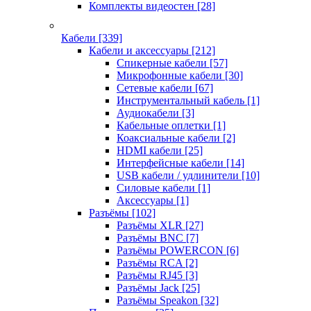
Комплекты видеостен
[28]
Кабели
[339]
Кабели и аксессуары
[212]
Спикерные кабели
[57]
Микрофонные кабели
[30]
Сетевые кабели
[67]
Инструментальный кабель
[1]
Аудиокабели
[3]
Кабельные оплетки
[1]
Коаксиальные кабели
[2]
HDMI кабели
[25]
Интерфейсные кабели
[14]
USB кабели / удлинители
[10]
Силовые кабели
[1]
Аксессуары
[1]
Разъёмы
[102]
Разъёмы XLR
[27]
Разъёмы BNC
[7]
Разъёмы POWERCON
[6]
Разъёмы RCA
[2]
Разъёмы RJ45
[3]
Разъёмы Jack
[25]
Разъёмы Speakon
[32]