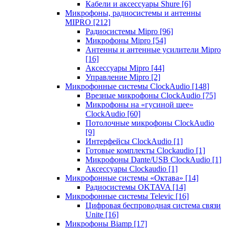
Кабели и аксессуары Shure
[6]
Микрофоны, радиосистемы и антенны
MIPRO
[212]
Радиосистемы Mipro
[96]
Микрофоны Mipro
[54]
Антенны и антенные усилители Mipro
[16]
Аксессуары Mipro
[44]
Управление Mipro
[2]
Микрофонные системы ClockAudio
[148]
Врезные микрофоны ClockAudio
[75]
Микрофоны на «гусиной шее»
ClockAudio
[60]
Потолочные микрофоны ClockAudio
[9]
Интерфейсы ClockAudio
[1]
Готовые комплекты Clockaudio
[1]
Микрофоны Dante/USB ClockAudio
[1]
Аксессуары Clockaudio
[1]
Микрофонные системы «Октава»
[14]
Радиосистемы OKTAVA
[14]
Микрофонные системы Televic
[16]
Цифровая беспроводная система связи
Unite
[16]
Микрофоны Biamp
[17]