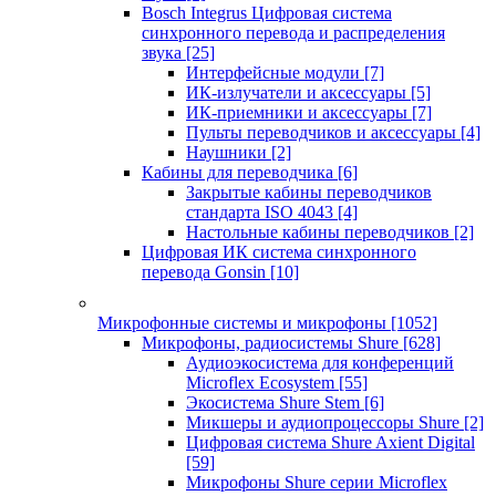
Bosch Integrus Цифровая система
синхронного перевода и распределения
звука
[25]
Интерфейсные модули
[7]
ИК-излучатели и аксессуары
[5]
ИК-приемники и аксессуары
[7]
Пульты переводчиков и аксессуары
[4]
Наушники
[2]
Кабины для переводчика
[6]
Закрытые кабины переводчиков
стандарта ISO 4043
[4]
Настольные кабины переводчиков
[2]
Цифровая ИК система синхронного
перевода Gonsin
[10]
Микрофонные системы и микрофоны
[1052]
Микрофоны, радиосистемы Shure
[628]
Аудиоэкосистема для конференций
Microflex Ecosystem
[55]
Экосистема Shure Stem
[6]
Микшеры и аудиопроцессоры Shure
[2]
Цифровая система Shure Axient Digital
[59]
Микрофоны Shure серии Microflex