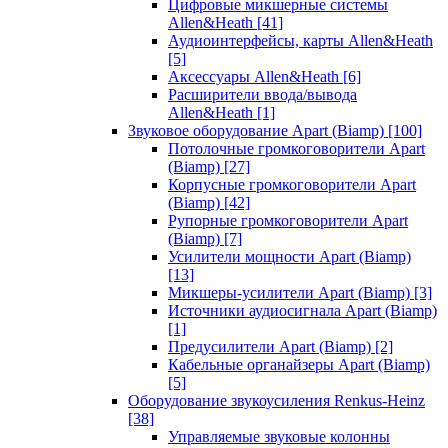
Цифровые микшерные системы
Allen&Heath
[41]
Аудиоинтерфейсы, карты Allen&Heath
[5]
Аксессуары Allen&Heath
[6]
Расширители ввода/вывода
Allen&Heath
[1]
Звуковое оборудование Apart (Biamp)
[100]
Потолочные громкоговорители Apart
(Biamp)
[27]
Корпусные громкоговорители Apart
(Biamp)
[42]
Рупорные громкоговорители Apart
(Biamp)
[7]
Усилители мощности Apart (Biamp)
[13]
Микшеры-усилители Apart (Biamp)
[3]
Источники аудиосигнала Apart (Biamp)
[1]
Предусилители Apart (Biamp)
[2]
Кабельные органайзеры Apart (Biamp)
[5]
Оборудование звукоусиления Renkus-Heinz
[38]
Управляемые звуковые колонны