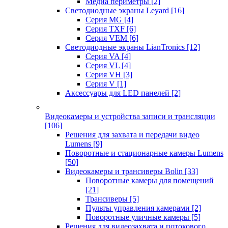
Медиа периметры
[2]
Светодиодные экраны Leyard
[16]
Серия MG
[4]
Серия TXF
[6]
Серия VEM
[6]
Светодиодные экраны LianTronics
[12]
Серия VA
[4]
Серия VL
[4]
Серия VH
[3]
Серия V
[1]
Аксессуары для LED панелей
[2]
Видеокамеры и устройства записи и трансляции
[106]
Решения для захвата и передачи видео
Lumens
[9]
Поворотные и стационарные камеры Lumens
[50]
Видеокамеры и трансиверы Bolin
[33]
Поворотные камеры для помещений
[21]
Трансиверы
[5]
Пульты управления камерами
[2]
Поворотные уличные камеры
[5]
Решения для видеозахвата и потокового