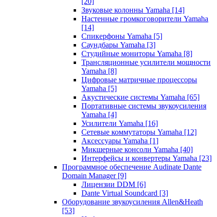
[20]
Звуковые колонны Yamaha
[14]
Настенные громкоговорители Yamaha
[14]
Спикерфоны Yamaha
[5]
Саундбары Yamaha
[3]
Студийные мониторы Yamaha
[8]
Трансляционные усилители мощности
Yamaha
[8]
Цифровые матричные процессоры
Yamaha
[5]
Акустические системы Yamaha
[65]
Портативные системы звукоусиления
Yamaha
[4]
Усилители Yamaha
[16]
Сетевые коммутаторы Yamaha
[12]
Аксессуары Yamaha
[1]
Микшерные консоли Yamaha
[40]
Интерфейсы и конвертеры Yamaha
[23]
Программное обеспечение Audinate Dante
Domain Manager
[9]
Лицензии DDM
[6]
Dante Virtual Soundcard
[3]
Оборудование звукоусиления Allen&Heath
[53]