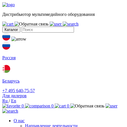
Дистрибьютор мультимедийного оборудования
Каталог
Россия
Беларусь
+7 495 640-75-57
Для дилеров
Ru
/
En
0
0
0
О нас
Направление деятельности