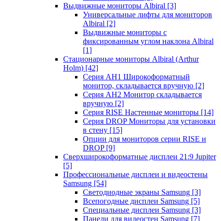
Выдвижные мониторы Albiral
[3]
Универсальные лифты для мониторов
Albiral
[2]
Выдвижные мониторы с
фиксированным углом наклона Albiral
[1]
Стационарные мониторы Albiral (Arthur
Holm)
[42]
Серия AH1 Широкоформатный
монитор, складывается вручную
[2]
Серия AH2 Монитор складывается
вручную
[2]
Серия RISE Настенные мониторы
[14]
Серия DROP Мониторы для установки
в стену
[15]
Опции для мониторов серии RISE и
DROP
[9]
Сверхширокоформатные дисплеи 21:9 Jupiter
[5]
Профессиональные дисплеи и видеостены
Samsung
[54]
Светодиодные экраны Samsung
[3]
Всепогодные дисплеи Samsung
[5]
Специальные дисплеи Samsung
[3]
Панели для видеостен Samsung
[7]