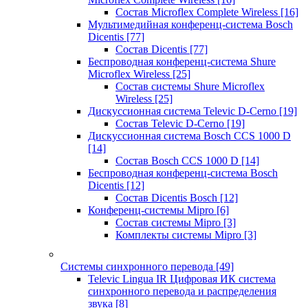
Состав Microflex Complete Wireless
[16]
Мультимедийная конференц-система Bosch
Dicentis
[77]
Состав Dicentis
[77]
Беспроводная конференц-система Shure
Microflex Wireless
[25]
Состав системы Shure Microflex
Wireless
[25]
Дискуссионная система Televic D-Cerno
[19]
Состав Televic D-Cerno
[19]
Дискуссионная система Bosch CCS 1000 D
[14]
Состав Bosch CCS 1000 D
[14]
Беспроводная конференц-система Bosch
Dicentis
[12]
Состав Dicentis Bosch
[12]
Конференц-системы Mipro
[6]
Состав системы Mipro
[3]
Комплекты системы Mipro
[3]
Системы синхронного перевода
[49]
Televic Lingua IR Цифровая ИК система
синхронного перевода и распределения
звука
[8]