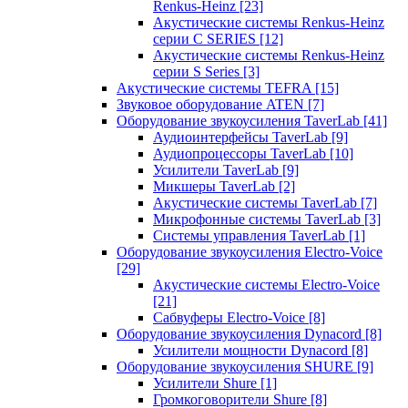
Renkus-Heinz
[23]
Акустические системы Renkus-Heinz
серии C SERIES
[12]
Акустические системы Renkus-Heinz
серии S Series
[3]
Акустические системы TEFRA
[15]
Звуковое оборудование ATEN
[7]
Оборудование звукоусиления TaverLab
[41]
Аудиоинтерфейсы TaverLab
[9]
Аудиопроцессоры TaverLab
[10]
Усилители TaverLab
[9]
Микшеры TaverLab
[2]
Акустические системы TaverLab
[7]
Микрофонные системы TaverLab
[3]
Системы управления TaverLab
[1]
Оборудование звукоусиления Electro-Voice
[29]
Акустические системы Electro-Voice
[21]
Сабвуферы Electro-Voice
[8]
Оборудование звукоусиления Dynacord
[8]
Усилители мощности Dynacord
[8]
Оборудование звукоусиления SHURE
[9]
Усилители Shure
[1]
Громкоговорители Shure
[8]