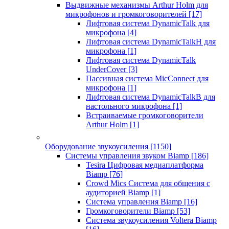
Выдвижные механизмы Arthur Holm для
микрофонов и громкоговорителей
[17]
Лифтовая система DynamicTalk для
микрофона
[4]
Лифтовая система DynamicTalkH для
микрофона
[1]
Лифтовая система DynamicTalk
UnderCover
[3]
Пассивная система MicConnect для
микрофона
[1]
Лифтовая система DynamicTalkB для
настольного микрофона
[1]
Встраиваемые громкоговорители
Arthur Holm
[1]
Оборудование звукоусиления
[1150]
Системы управления звуком Biamp
[186]
Tesira Цифровая медиаплатформа
Biamp
[76]
Crowd Mics Система для общения с
аудиторией Biamp
[1]
Система управления Biamp
[16]
Громкоговорители Biamp
[53]
Система звукоусиления Voltera Biamp