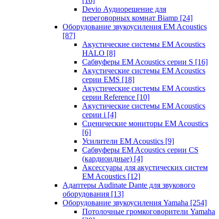
[16]
Devio Аудиорешение для
переговорных комнат Biamp
[24]
Оборудование звукоусиления EM Acoustics
[87]
Акустические системы EM Acoustics
HALO
[8]
Сабвуферы EM Acoustics серии S
[16]
Акустические системы EM Acoustics
серии EMS
[18]
Акустические системы EM Acoustics
серии Reference
[10]
Акустические системы EM Acoustics
серии i
[4]
Сценические мониторы EM Acoustics
[6]
Усилители EM Acoustics
[9]
Сабвуферы EM Acoustics серии CS
(кардиоидные)
[4]
Аксессуары для акустических систем
EM Acoustics
[12]
Адаптеры Audinate Dante для звукового
оборудования
[13]
Оборудование звукоусиления Yamaha
[254]
Потолочные громкоговорители Yamaha