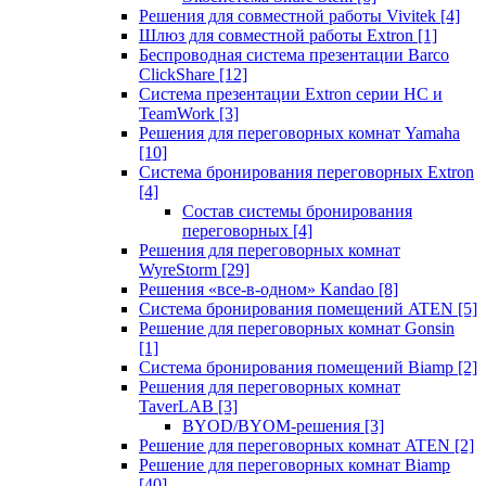
Решения для совместной работы Vivitek
[4]
Шлюз для совместной работы Extron
[1]
Беспроводная система презентации Barco
ClickShare
[12]
Система презентации Extron серии HC и
TeamWork
[3]
Решения для переговорных комнат Yamaha
[10]
Система бронирования переговорных Extron
[4]
Состав системы бронирования
переговорных
[4]
Решения для переговорных комнат
WyreStorm
[29]
Решения «все-в-одном» Kandao
[8]
Система бронирования помещений ATEN
[5]
Решение для переговорных комнат Gonsin
[1]
Система бронирования помещений Biamp
[2]
Решения для переговорных комнат
TaverLAB
[3]
BYOD/BYOM-решения
[3]
Решение для переговорных комнат ATEN
[2]
Решение для переговорных комнат Biamp
[40]