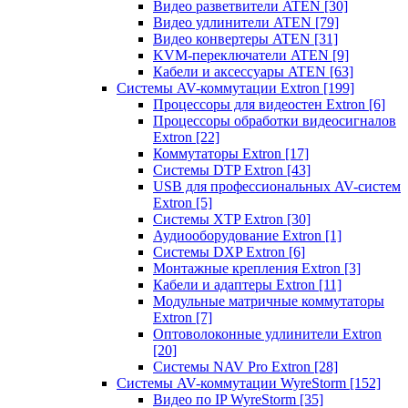
Видео разветвители ATEN
[30]
Видео удлинители ATEN
[79]
Видео конвертеры ATEN
[31]
KVM-переключатели ATEN
[9]
Кабели и аксессуары ATEN
[63]
Системы AV-коммутации Extron
[199]
Процессоры для видеостен Extron
[6]
Процессоры обработки видеосигналов
Extron
[22]
Коммутаторы Extron
[17]
Системы DTP Extron
[43]
USB для профессиональных AV-систем
Extron
[5]
Системы XTP Extron
[30]
Аудиооборудование Extron
[1]
Системы DXP Extron
[6]
Монтажные крепления Extron
[3]
Кабели и адаптеры Extron
[11]
Модульные матричные коммутаторы
Extron
[7]
Оптоволоконные удлинители Extron
[20]
Системы NAV Pro Extron
[28]
Системы AV-коммутации WyreStorm
[152]
Видео по IP WyreStorm
[35]