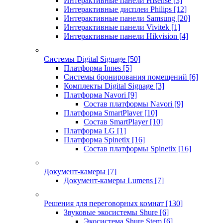
Интерактивные панели Hisense
[3]
Интерактивные дисплеи Philips
[12]
Интерактивные панели Samsung
[20]
Интерактивные панели Vivitek
[1]
Интерактивные панели Hikvision
[4]
Системы Digital Signage
[50]
Платформа Innes
[5]
Системы бронирования помещений
[6]
Комплекты Digital Signage
[3]
Платформа Navori
[9]
Состав платформы Navori
[9]
Платформа SmartPlayer
[10]
Состав SmartPlayer
[10]
Платформа LG
[1]
Платформа Spinetix
[16]
Состав платформы Spinetix
[16]
Документ-камеры
[7]
Документ-камеры Lumens
[7]
Решения для переговорных комнат
[130]
Звуковые экосистемы Shure
[6]
Экосистема Shure Stem
[6]