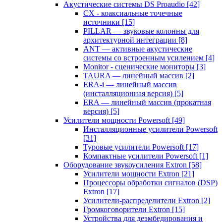
Акустические системы DS Proaudio
[42]
CX - коаксиальные точечные
источники
[15]
PILLAR — звуковые колонны для
архитектурной интеграции
[8]
ANT — активные акустические
системы со встроенным усилением
[4]
Monitor - сценические мониторы
[3]
TAURA — линейный массив
[2]
ERA-i — линейный массив
(инсталляционная версия)
[5]
ERA — линейный массив (прокатная
версия)
[5]
Усилители мощности Powersoft
[49]
Инсталляционные усилители Powersoft
[31]
Туровые усилители Powersoft
[17]
Компактные усилители Powersoft
[1]
Оборудование звукоусиления Extron
[58]
Усилители мощности Extron
[21]
Процессоры обработки сигналов (DSP)
Extron
[17]
Усилители-распределители Extron
[2]
Громкоговорители Extron
[15]
Устройства для деэмбедирования и