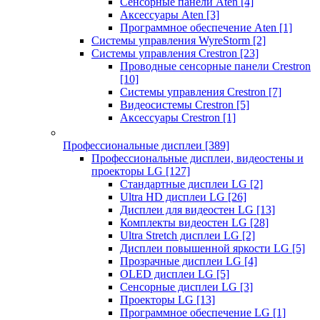
Сенсорные панели Aten
[4]
Аксессуары Aten
[3]
Программное обеспечение Aten
[1]
Системы управления WyreStorm
[2]
Системы управления Crestron
[23]
Проводные сенсорные панели Crestron
[10]
Системы управления Crestron
[7]
Видеосистемы Crestron
[5]
Аксессуары Crestron
[1]
Профессиональные дисплеи
[389]
Профессиональные дисплеи, видеостены и
проекторы LG
[127]
Стандартные дисплеи LG
[2]
Ultra HD дисплеи LG
[26]
Дисплеи для видеостен LG
[13]
Комплекты видеостен LG
[28]
Ultra Stretch дисплеи LG
[2]
Дисплеи повышенной яркости LG
[5]
Прозрачные дисплеи LG
[4]
OLED дисплеи LG
[5]
Сенсорные дисплеи LG
[3]
Проекторы LG
[13]
Программное обеспечение LG
[1]