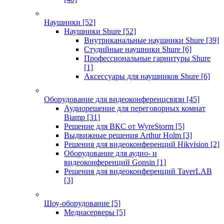
Наушники
[52]
Наушники Shure
[52]
Внутриканальные наушники Shure
[39]
Студийные наушники Shure
[6]
Профессиональные гарнитуры Shure
[1]
Аксессуары для наушников Shure
[6]
Оборудование для видеоконференцсвязи
[45]
Аудиорешение для переговорных комнат
Biamp
[31]
Решение для ВКС от WyreStorm
[5]
Выдвижные решения Arthur Holm
[3]
Решения для видеоконференций Hikvision
[2]
Оборудование для аудио- и
видеоконференций Gonsin
[1]
Решения для видеоконференций TaverLAB
[3]
Шоу-оборудование
[5]
Медиасерверы
[5]