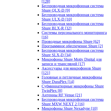
[128]
Беспроводная микрофонная система
Shure QLX-D
[9]
Беспроводная микрофонная система
Shure ULX-D
[10]
Беспроводная микрофонная система
Shure BLX-R
[32]
Системы персонального мониторинга
[16]
Проводные микрофоны Shure
[62]
Программное обеспечение Shure
[2]
Беспроводная микрофонная система
Shure SLX-D
[34]
Микрофоны Shure Motiv Digital для
записи и трансляций
[17]
Аксессуары для микрофонов Shure
[121]
Головные и петличные микрофоны
Shure DuraPlex
[14]
Субминиатюрные микрофоны Shure
TwinPlex
[8]
Антенны RF Venue
[21]
Беспроводная микрофонная система
Shure MXW NEXT 2
[16]
Микрофоны Shure Nexadyne
[10]