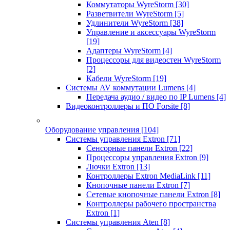
Коммутаторы WyreStorm
[30]
Разветвители WyreStorm
[5]
Удлинители WyreStorm
[38]
Управление и аксессуары WyreStorm
[19]
Адаптеры WyreStorm
[4]
Процессоры для видеостен WyreStorm
[2]
Кабели WyreStorm
[19]
Системы AV коммутации Lumens
[4]
Передача аудио / видео по IP Lumens
[4]
Видеоконтроллеры и ПО Forsite
[8]
Оборудование управления
[104]
Системы управления Extron
[71]
Сенсорные панели Extron
[22]
Процессоры управления Extron
[9]
Лючки Extron
[13]
Контроллеры Extron MediaLink
[11]
Кнопочные панели Extron
[7]
Сетевые кнопочные панели Extron
[8]
Контроллеры рабочего пространства
Extron
[1]
Системы управления Aten
[8]