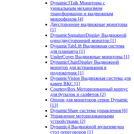
Dynamic3Talk Мониторы с
уникальным механизмом
трансформации и выдвижным
микрофоном
[4]
Двусторонние выдвижные мониторы
[1]
DynamicSignatureDisplay Выдвижной
одно/двусторонний монитор
[1]
DynamicTabLift Выдвижная система
для планшета
[1]
UnderCover Выдвижные мониторы
[1]
DynamicChairDisplay Выдвижной
монитор для встраивания в
подлокотник
[1]
DynamicVision Выдвижная система для
камер ВКС
[1]
CourtesyBox Моторизованный корпус
для бутылок и салфеток
[2]
Опции для мониторов серии Dynamic
[13]
DynamicShare система управления
[6]
Управление моторизованными
устройствами
[2]
Dynamic4 Выдвижной мультимедиа
стол переговоров
[1]