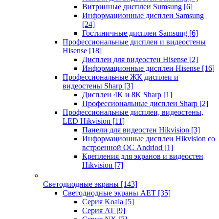
Витринные дисплеи Sumsung
[6]
Информационные дисплеи Samsung
[24]
Гостиничные дисплеи Samsung
[6]
Профессиональные дисплеи и видеостены
Hisense
[18]
Дисплеи для видеостен Hisense
[2]
Информационные дисплеи Hisense
[16]
Профессиональные ЖК дисплеи и
видеостены Sharp
[3]
Дисплеи 4K и 8K Sharp
[1]
Профессиональные дисплеи Sharp
[2]
Профессиональные дисплеи, видеостены,
LED Hikvision
[11]
Панели для видеостен Hikvision
[3]
Информационные дисплеи Hikvision со
встроенной ОС Andriod
[1]
Крепления для экранов и видеостен
Hikvision
[7]
Светодиодные экраны
[143]
Светодиодные экраны AET
[35]
Cерия Koala
[5]
Серия AT
[9]