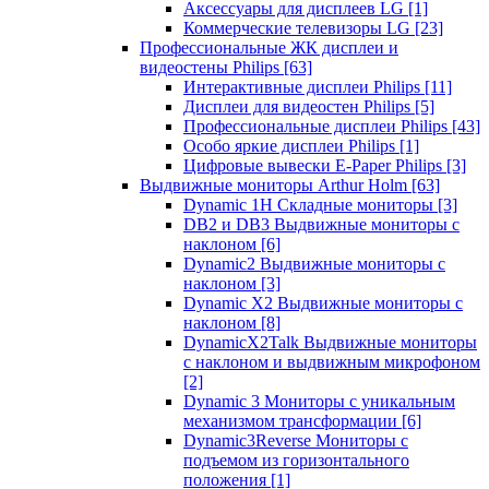
Аксессуары для дисплеев LG
[1]
Коммерческие телевизоры LG
[23]
Профессиональные ЖК дисплеи и
видеостены Philips
[63]
Интерактивные дисплеи Philips
[11]
Дисплеи для видеостен Philips
[5]
Профессиональные дисплеи Philips
[43]
Особо яркие дисплеи Philips
[1]
Цифровые вывески E-Paper Philips
[3]
Выдвижные мониторы Arthur Holm
[63]
Dynamic 1Н Складные мониторы
[3]
DB2 и DB3 Выдвижные мониторы с
наклоном
[6]
Dynamic2 Выдвижные мониторы с
наклоном
[3]
Dynamic X2 Выдвижные мониторы с
наклоном
[8]
DynamicX2Talk Выдвижные мониторы
с наклоном и выдвижным микрофоном
[2]
Dynamic 3 Мониторы с уникальным
механизмом трансформации
[6]
Dynamic3Reverse Мониторы с
подъемом из горизонтального
положения
[1]