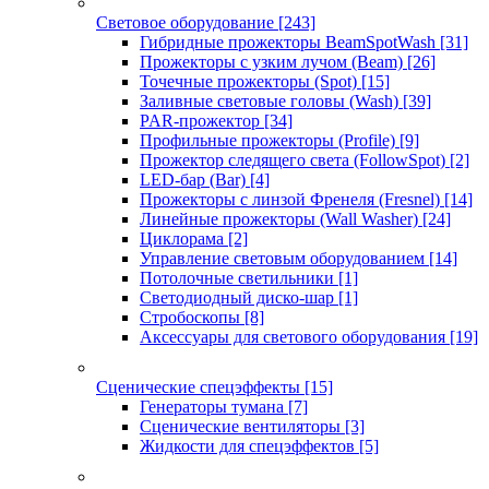
Световое оборудование
[243]
Гибридные прожекторы BeamSpotWash
[31]
Прожекторы с узким лучом (Beam)
[26]
Точечные прожекторы (Spot)
[15]
Заливные световые головы (Wash)
[39]
PAR-прожектор
[34]
Профильные прожекторы (Profile)
[9]
Прожектор следящего света (FollowSpot)
[2]
LED-бар (Bar)
[4]
Прожекторы с линзой Френеля (Fresnel)
[14]
Линейные прожекторы (Wall Washer)
[24]
Циклорама
[2]
Управление световым оборудованием
[14]
Потолочные светильники
[1]
Светодиодный диско-шар
[1]
Стробоскопы
[8]
Аксессуары для светового оборудования
[19]
Сценические спецэффекты
[15]
Генераторы тумана
[7]
Сценические вентиляторы
[3]
Жидкости для спецэффектов
[5]