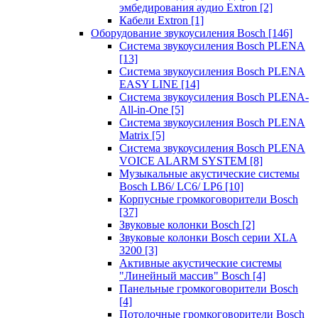
эмбедирования аудио Extron
[2]
Кабели Extron
[1]
Оборудование звукоусиления Bosch
[146]
Система звукоусиления Bosch PLENA
[13]
Система звукоусиления Bosch PLENA
EASY LINE
[14]
Система звукоусиления Bosch PLENA-
All-in-One
[5]
Система звукоусиления Bosch PLENA
Matrix
[5]
Система звукоусиления Bosch PLENA
VOICE ALARM SYSTEM
[8]
Музыкальные акустические системы
Bosch LB6/ LC6/ LP6
[10]
Корпусные громкоговорители Bosch
[37]
Звуковые колонки Bosch
[2]
Звуковые колонки Bosch серии XLA
3200
[3]
Активные акустические системы
"Линейный массив" Bosch
[4]
Панельные громкоговорители Bosch
[4]
Потолочные громкоговорители Bosch