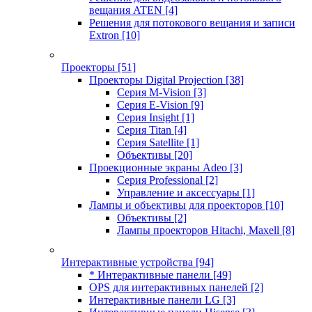
вещания ATEN
[4]
Решения для потокового вещания и записи
Extron
[10]
Проекторы
[51]
Проекторы Digital Projection
[38]
Серия M-Vision
[3]
Серия E-Vision
[9]
Серия Insight
[1]
Серия Titan
[4]
Серия Satellite
[1]
Объективы
[20]
Проекционные экраны Adeo
[3]
Серия Professional
[2]
Управление и аксессуары
[1]
Лампы и объективы для проекторов
[10]
Объективы
[2]
Лампы проекторов Hitachi, Maxell
[8]
Интерактивные устройства
[94]
* Интерактивные панели
[49]
OPS для интерактивных панелей
[2]
Интерактивные панели LG
[3]