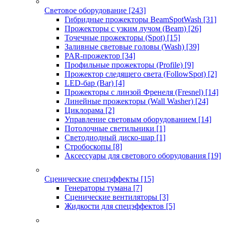
Световое оборудование
[243]
Гибридные прожекторы BeamSpotWash
[31]
Прожекторы с узким лучом (Beam)
[26]
Точечные прожекторы (Spot)
[15]
Заливные световые головы (Wash)
[39]
PAR-прожектор
[34]
Профильные прожекторы (Profile)
[9]
Прожектор следящего света (FollowSpot)
[2]
LED-бар (Bar)
[4]
Прожекторы с линзой Френеля (Fresnel)
[14]
Линейные прожекторы (Wall Washer)
[24]
Циклорама
[2]
Управление световым оборудованием
[14]
Потолочные светильники
[1]
Светодиодный диско-шар
[1]
Стробоскопы
[8]
Аксессуары для светового оборудования
[19]
Сценические спецэффекты
[15]
Генераторы тумана
[7]
Сценические вентиляторы
[3]
Жидкости для спецэффектов
[5]