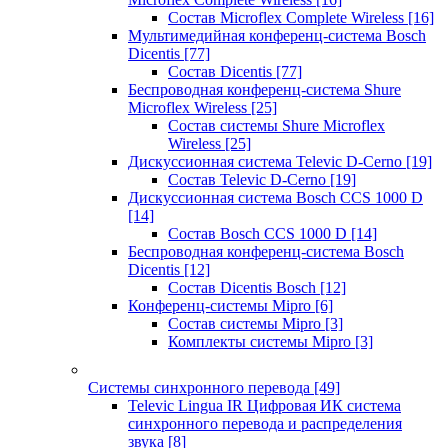
Состав Microflex Complete Wireless
[16]
Мультимедийная конференц-система Bosch
Dicentis
[77]
Состав Dicentis
[77]
Беспроводная конференц-система Shure
Microflex Wireless
[25]
Состав системы Shure Microflex
Wireless
[25]
Дискуссионная система Televic D-Cerno
[19]
Состав Televic D-Cerno
[19]
Дискуссионная система Bosch CCS 1000 D
[14]
Состав Bosch CCS 1000 D
[14]
Беспроводная конференц-система Bosch
Dicentis
[12]
Состав Dicentis Bosch
[12]
Конференц-системы Mipro
[6]
Состав системы Mipro
[3]
Комплекты системы Mipro
[3]
Системы синхронного перевода
[49]
Televic Lingua IR Цифровая ИК система
синхронного перевода и распределения
звука
[8]