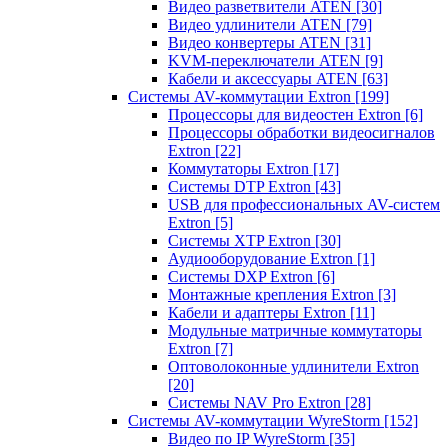
Видео разветвители ATEN
[30]
Видео удлинители ATEN
[79]
Видео конвертеры ATEN
[31]
KVM-переключатели ATEN
[9]
Кабели и аксессуары ATEN
[63]
Системы AV-коммутации Extron
[199]
Процессоры для видеостен Extron
[6]
Процессоры обработки видеосигналов
Extron
[22]
Коммутаторы Extron
[17]
Системы DTP Extron
[43]
USB для профессиональных AV-систем
Extron
[5]
Системы XTP Extron
[30]
Аудиооборудование Extron
[1]
Системы DXP Extron
[6]
Монтажные крепления Extron
[3]
Кабели и адаптеры Extron
[11]
Модульные матричные коммутаторы
Extron
[7]
Оптоволоконные удлинители Extron
[20]
Системы NAV Pro Extron
[28]
Системы AV-коммутации WyreStorm
[152]
Видео по IP WyreStorm
[35]