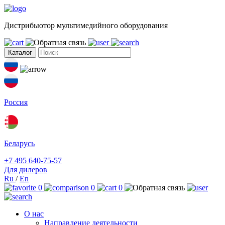
Дистрибьютор мультимедийного оборудования
Каталог
Россия
Беларусь
+7 495 640-75-57
Для дилеров
Ru
/
En
0
0
0
О нас
Направление деятельности