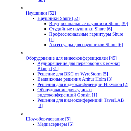
Наушники
[52]
Наушники Shure
[52]
Внутриканальные наушники Shure
[39]
Студийные наушники Shure
[6]
Профессиональные гарнитуры Shure
[1]
Аксессуары для наушников Shure
[6]
Оборудование для видеоконференцсвязи
[45]
Аудиорешение для переговорных комнат
Biamp
[31]
Решение для ВКС от WyreStorm
[5]
Выдвижные решения Arthur Holm
[3]
Решения для видеоконференций Hikvision
[2]
Оборудование для аудио- и
видеоконференций Gonsin
[1]
Решения для видеоконференций TaverLAB
[3]
Шоу-оборудование
[5]
Медиасерверы
[5]