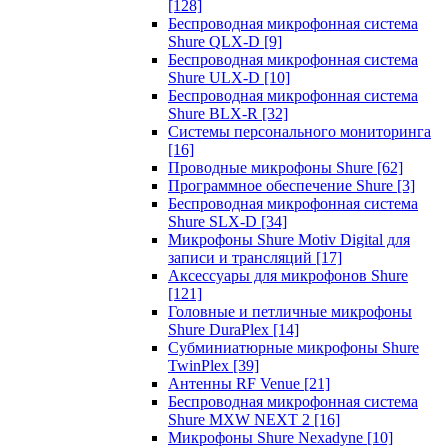
[128]
Беспроводная микрофонная система
Shure QLX-D
[9]
Беспроводная микрофонная система
Shure ULX-D
[10]
Беспроводная микрофонная система
Shure BLX-R
[32]
Системы персонального мониторинга
[16]
Проводные микрофоны Shure
[62]
Программное обеспечение Shure
[3]
Беспроводная микрофонная система
Shure SLX-D
[34]
Микрофоны Shure Motiv Digital для
записи и трансляций
[17]
Аксессуары для микрофонов Shure
[121]
Головные и петличные микрофоны
Shure DuraPlex
[14]
Субминиатюрные микрофоны Shure
TwinPlex
[39]
Антенны RF Venue
[21]
Беспроводная микрофонная система
Shure MXW NEXT 2
[16]
Микрофоны Shure Nexadyne
[10]