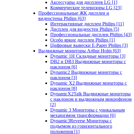
Аксессуары для дисплеев LG
[1]
Коммерческие телевизоры LG
[23]
Профессиональные ЖК дисплеи и
видеостены Philips
[63]
Интерактивные дисплеи Philips
[11]
Дисплеи для видеостен Philips
[5]
Профессиональные дисплеи Philips
[43]
Особо яркие дисплеи Philips
[1]
Цифровые вывески E-Paper Philips
[3]
Выдвижные мониторы Arthur Holm
[63]
Dynamic 1Н Складные мониторы
[3]
DB2 и DB3 Выдвижные мониторы с
наклоном
[6]
Dynamic2 Выдвижные мониторы с
наклоном
[3]
Dynamic X2 Выдвижные мониторы с
наклоном
[8]
DynamicX2Talk Выдвижные мониторы
с наклоном и выдвижным микрофоном
[2]
Dynamic 3 Мониторы с уникальным
механизмом трансформации
[6]
Dynamic3Reverse Мониторы с
подъемом из горизонтального
положения
[1]