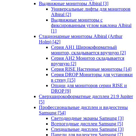
Выдвижные мониторы Albiral
[3]
Универсальные лифты для мониторов
Albiral
[2]
Выдвижные мониторы с
фиксированным углом наклона Albiral
[1]
Стационарные мониторы Albiral (Arthur
Holm)
[42]
Серия AH1 Широкоформатный
монитор, складывается вручную
[2]
Серия AH2 Монитор складывается
вручную
[2]
Серия RISE Настенные мониторы
[14]
Серия DROP Мониторы для установки
в стену
[15]
Опции для мониторов серии RISE и
DROP
[9]
Сверхширокоформатные дисплеи 21:9 Jupiter
[5]
Профессиональные дисплеи и видеостены
Samsung
[54]
Светодиодные экраны Samsung
[3]
Всепогодные дисплеи Samsung
[5]
Специальные дисплеи Samsung
[3]
Панели для видеостен Samsung
[7]