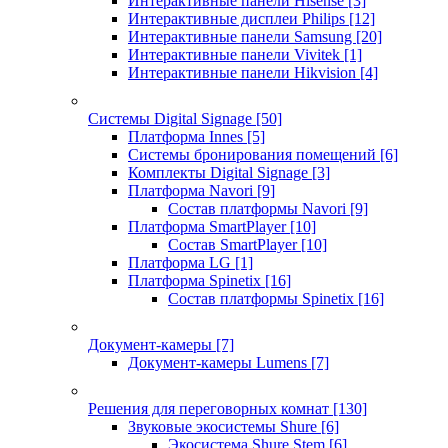
Интерактивные панели Hisense
[3]
Интерактивные дисплеи Philips
[12]
Интерактивные панели Samsung
[20]
Интерактивные панели Vivitek
[1]
Интерактивные панели Hikvision
[4]
Системы Digital Signage
[50]
Платформа Innes
[5]
Системы бронирования помещений
[6]
Комплекты Digital Signage
[3]
Платформа Navori
[9]
Состав платформы Navori
[9]
Платформа SmartPlayer
[10]
Состав SmartPlayer
[10]
Платформа LG
[1]
Платформа Spinetix
[16]
Состав платформы Spinetix
[16]
Документ-камеры
[7]
Документ-камеры Lumens
[7]
Решения для переговорных комнат
[130]
Звуковые экосистемы Shure
[6]
Экосистема Shure Stem
[6]