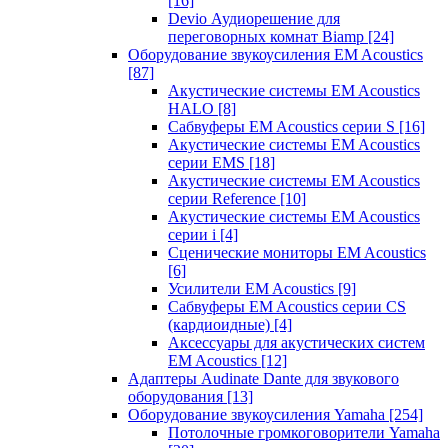
[16]
Devio Аудиорешение для
переговорных комнат Biamp
[24]
Оборудование звукоусиления EM Acoustics
[87]
Акустические системы EM Acoustics
HALO
[8]
Сабвуферы EM Acoustics серии S
[16]
Акустические системы EM Acoustics
серии EMS
[18]
Акустические системы EM Acoustics
серии Reference
[10]
Акустические системы EM Acoustics
серии i
[4]
Сценические мониторы EM Acoustics
[6]
Усилители EM Acoustics
[9]
Сабвуферы EM Acoustics серии CS
(кардиоидные)
[4]
Аксессуары для акустических систем
EM Acoustics
[12]
Адаптеры Audinate Dante для звукового
оборудования
[13]
Оборудование звукоусиления Yamaha
[254]
Потолочные громкоговорители Yamaha