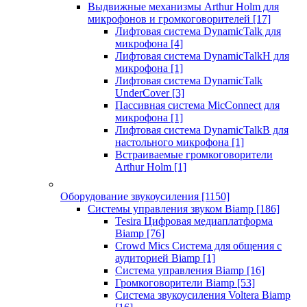
Выдвижные механизмы Arthur Holm для
микрофонов и громкоговорителей
[17]
Лифтовая система DynamicTalk для
микрофона
[4]
Лифтовая система DynamicTalkH для
микрофона
[1]
Лифтовая система DynamicTalk
UnderCover
[3]
Пассивная система MicConnect для
микрофона
[1]
Лифтовая система DynamicTalkB для
настольного микрофона
[1]
Встраиваемые громкоговорители
Arthur Holm
[1]
Оборудование звукоусиления
[1150]
Системы управления звуком Biamp
[186]
Tesira Цифровая медиаплатформа
Biamp
[76]
Crowd Mics Система для общения с
аудиторией Biamp
[1]
Система управления Biamp
[16]
Громкоговорители Biamp
[53]
Система звукоусиления Voltera Biamp