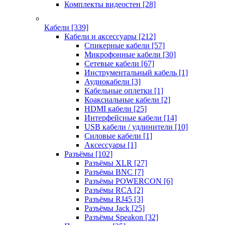
Комплекты видеостен
[28]
Кабели
[339]
Кабели и аксессуары
[212]
Спикерные кабели
[57]
Микрофонные кабели
[30]
Сетевые кабели
[67]
Инструментальный кабель
[1]
Аудиокабели
[3]
Кабельные оплетки
[1]
Коаксиальные кабели
[2]
HDMI кабели
[25]
Интерфейсные кабели
[14]
USB кабели / удлинители
[10]
Силовые кабели
[1]
Аксессуары
[1]
Разъёмы
[102]
Разъёмы XLR
[27]
Разъёмы BNC
[7]
Разъёмы POWERCON
[6]
Разъёмы RCA
[2]
Разъёмы RJ45
[3]
Разъёмы Jack
[25]
Разъёмы Speakon
[32]