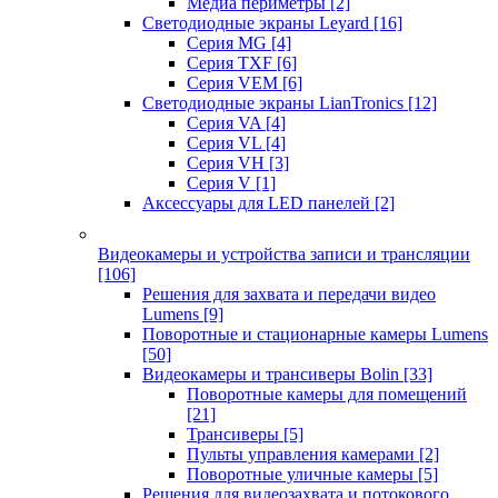
Медиа периметры
[2]
Светодиодные экраны Leyard
[16]
Серия MG
[4]
Серия TXF
[6]
Серия VEM
[6]
Светодиодные экраны LianTronics
[12]
Серия VA
[4]
Серия VL
[4]
Серия VH
[3]
Серия V
[1]
Аксессуары для LED панелей
[2]
Видеокамеры и устройства записи и трансляции
[106]
Решения для захвата и передачи видео
Lumens
[9]
Поворотные и стационарные камеры Lumens
[50]
Видеокамеры и трансиверы Bolin
[33]
Поворотные камеры для помещений
[21]
Трансиверы
[5]
Пульты управления камерами
[2]
Поворотные уличные камеры
[5]
Решения для видеозахвата и потокового