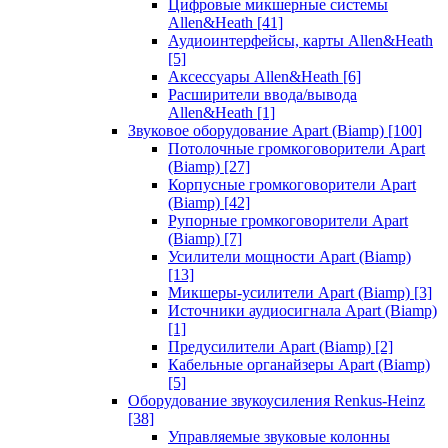
Цифровые микшерные системы
Allen&Heath
[41]
Аудиоинтерфейсы, карты Allen&Heath
[5]
Аксессуары Allen&Heath
[6]
Расширители ввода/вывода
Allen&Heath
[1]
Звуковое оборудование Apart (Biamp)
[100]
Потолочные громкоговорители Apart
(Biamp)
[27]
Корпусные громкоговорители Apart
(Biamp)
[42]
Рупорные громкоговорители Apart
(Biamp)
[7]
Усилители мощности Apart (Biamp)
[13]
Микшеры-усилители Apart (Biamp)
[3]
Источники аудиосигнала Apart (Biamp)
[1]
Предусилители Apart (Biamp)
[2]
Кабельные органайзеры Apart (Biamp)
[5]
Оборудование звукоусиления Renkus-Heinz
[38]
Управляемые звуковые колонны