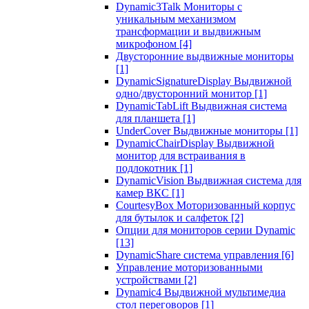
Dynamic3Talk Мониторы с
уникальным механизмом
трансформации и выдвижным
микрофоном
[4]
Двусторонние выдвижные мониторы
[1]
DynamicSignatureDisplay Выдвижной
одно/двусторонний монитор
[1]
DynamicTabLift Выдвижная система
для планшета
[1]
UnderCover Выдвижные мониторы
[1]
DynamicChairDisplay Выдвижной
монитор для встраивания в
подлокотник
[1]
DynamicVision Выдвижная система для
камер ВКС
[1]
CourtesyBox Моторизованный корпус
для бутылок и салфеток
[2]
Опции для мониторов серии Dynamic
[13]
DynamicShare система управления
[6]
Управление моторизованными
устройствами
[2]
Dynamic4 Выдвижной мультимедиа
стол переговоров
[1]