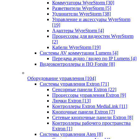
Коммутаторы WyreStorm
[30]
Разветвители WyreStorm
[5]
Удлинители WyreStorm
[38]
Управление и аксессуары WyreStorm
[19]
Адаптеры WyreStorm
[4]
Процессоры для видеостен WyreStorm
[2]
Кабели WyreStorm
[19]
Системы AV коммутации Lumens
[4]
Передача аудио / видео по IP Lumens
[4]
Видеоконтроллеры и ПО Forsite
[8]
Оборудование управления
[104]
Системы управления Extron
[71]
Сенсорные панели Extron
[22]
Процессоры управления Extron
[9]
Лючки Extron
[13]
Контроллеры Extron MediaLink
[11]
Кнопочные панели Extron
[7]
Сетевые кнопочные панели Extron
[8]
Контроллеры рабочего пространства
Extron
[1]
Системы управления Aten
[8]