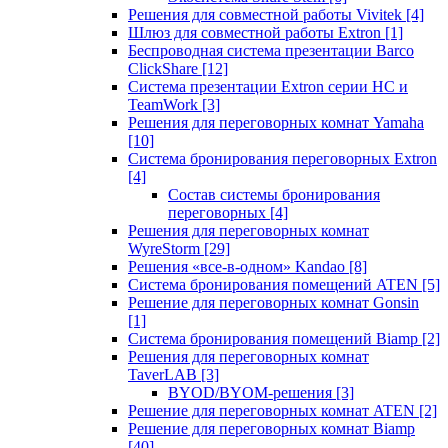
Решения для совместной работы Vivitek
[4]
Шлюз для совместной работы Extron
[1]
Беспроводная система презентации Barco
ClickShare
[12]
Система презентации Extron серии HC и
TeamWork
[3]
Решения для переговорных комнат Yamaha
[10]
Система бронирования переговорных Extron
[4]
Состав системы бронирования
переговорных
[4]
Решения для переговорных комнат
WyreStorm
[29]
Решения «все-в-одном» Kandao
[8]
Система бронирования помещений ATEN
[5]
Решение для переговорных комнат Gonsin
[1]
Система бронирования помещений Biamp
[2]
Решения для переговорных комнат
TaverLAB
[3]
BYOD/BYOM-решения
[3]
Решение для переговорных комнат ATEN
[2]
Решение для переговорных комнат Biamp
[40]