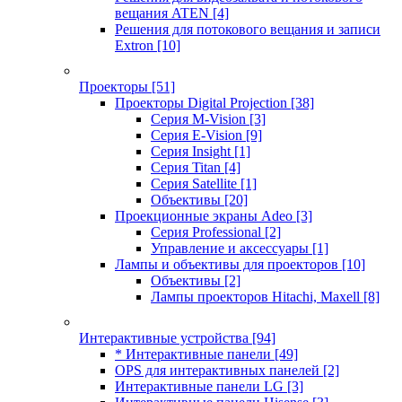
вещания ATEN
[4]
Решения для потокового вещания и записи
Extron
[10]
Проекторы
[51]
Проекторы Digital Projection
[38]
Серия M-Vision
[3]
Серия E-Vision
[9]
Серия Insight
[1]
Серия Titan
[4]
Серия Satellite
[1]
Объективы
[20]
Проекционные экраны Adeo
[3]
Серия Professional
[2]
Управление и аксессуары
[1]
Лампы и объективы для проекторов
[10]
Объективы
[2]
Лампы проекторов Hitachi, Maxell
[8]
Интерактивные устройства
[94]
* Интерактивные панели
[49]
OPS для интерактивных панелей
[2]
Интерактивные панели LG
[3]