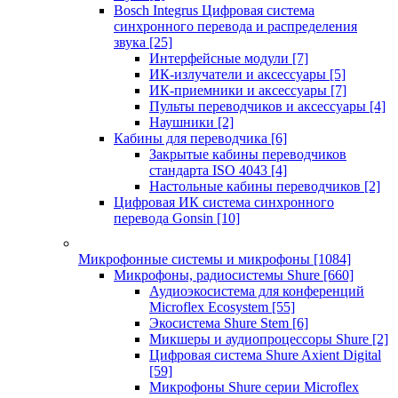
Bosch Integrus Цифровая система
синхронного перевода и распределения
звука
[25]
Интерфейсные модули
[7]
ИК-излучатели и аксессуары
[5]
ИК-приемники и аксессуары
[7]
Пульты переводчиков и аксессуары
[4]
Наушники
[2]
Кабины для переводчика
[6]
Закрытые кабины переводчиков
стандарта ISO 4043
[4]
Настольные кабины переводчиков
[2]
Цифровая ИК система синхронного
перевода Gonsin
[10]
Микрофонные системы и микрофоны
[1084]
Микрофоны, радиосистемы Shure
[660]
Аудиоэкосистема для конференций
Microflex Ecosystem
[55]
Экосистема Shure Stem
[6]
Микшеры и аудиопроцессоры Shure
[2]
Цифровая система Shure Axient Digital
[59]
Микрофоны Shure серии Microflex