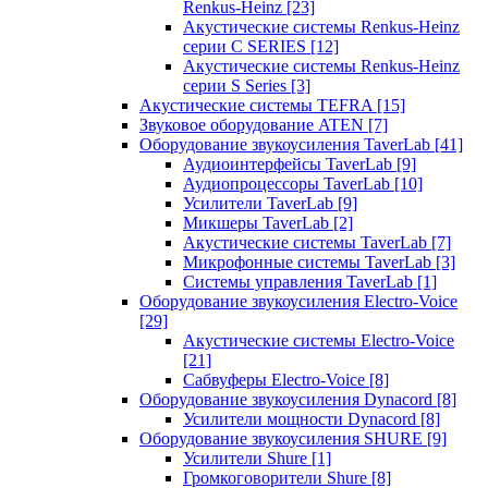
Renkus-Heinz
[23]
Акустические системы Renkus-Heinz
серии C SERIES
[12]
Акустические системы Renkus-Heinz
серии S Series
[3]
Акустические системы TEFRA
[15]
Звуковое оборудование ATEN
[7]
Оборудование звукоусиления TaverLab
[41]
Аудиоинтерфейсы TaverLab
[9]
Аудиопроцессоры TaverLab
[10]
Усилители TaverLab
[9]
Микшеры TaverLab
[2]
Акустические системы TaverLab
[7]
Микрофонные системы TaverLab
[3]
Системы управления TaverLab
[1]
Оборудование звукоусиления Electro-Voice
[29]
Акустические системы Electro-Voice
[21]
Сабвуферы Electro-Voice
[8]
Оборудование звукоусиления Dynacord
[8]
Усилители мощности Dynacord
[8]
Оборудование звукоусиления SHURE
[9]
Усилители Shure
[1]
Громкоговорители Shure
[8]