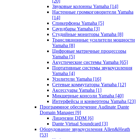
[20]
Звуковые колонны Yamaha
[14]
Настенные громкоговорители Yamaha
[14]
Спикерфоны Yamaha
[5]
Саундбары Yamaha
[3]
Студийные мониторы Yamaha
[8]
Трансляционные усилители мощности
Yamaha
[8]
Цифровые матричные процессоры
Yamaha
[5]
Акустические системы Yamaha
[65]
Портативные системы звукоусиления
Yamaha
[4]
Усилители Yamaha
[16]
Сетевые коммутаторы Yamaha
[12]
Аксессуары Yamaha
[1]
Микшерные консоли Yamaha
[40]
Интерфейсы и конвертеры Yamaha
[23]
Программное обеспечение Audinate Dante
Domain Manager
[9]
Лицензии DDM
[6]
Dante Virtual Soundcard
[3]
Оборудование звукоусиления Allen&Heath
[53]