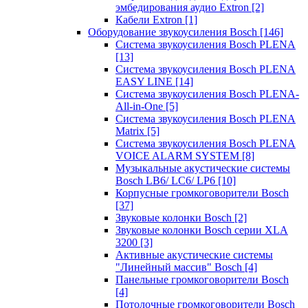
эмбедирования аудио Extron
[2]
Кабели Extron
[1]
Оборудование звукоусиления Bosch
[146]
Система звукоусиления Bosch PLENA
[13]
Система звукоусиления Bosch PLENA
EASY LINE
[14]
Система звукоусиления Bosch PLENA-
All-in-One
[5]
Система звукоусиления Bosch PLENA
Matrix
[5]
Система звукоусиления Bosch PLENA
VOICE ALARM SYSTEM
[8]
Музыкальные акустические системы
Bosch LB6/ LC6/ LP6
[10]
Корпусные громкоговорители Bosch
[37]
Звуковые колонки Bosch
[2]
Звуковые колонки Bosch серии XLA
3200
[3]
Активные акустические системы
"Линейный массив" Bosch
[4]
Панельные громкоговорители Bosch
[4]
Потолочные громкоговорители Bosch