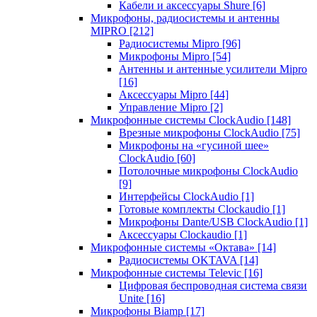
Кабели и аксессуары Shure
[6]
Микрофоны, радиосистемы и антенны
MIPRO
[212]
Радиосистемы Mipro
[96]
Микрофоны Mipro
[54]
Антенны и антенные усилители Mipro
[16]
Аксессуары Mipro
[44]
Управление Mipro
[2]
Микрофонные системы ClockAudio
[148]
Врезные микрофоны ClockAudio
[75]
Микрофоны на «гусиной шее»
ClockAudio
[60]
Потолочные микрофоны ClockAudio
[9]
Интерфейсы ClockAudio
[1]
Готовые комплекты Clockaudio
[1]
Микрофоны Dante/USB ClockAudio
[1]
Аксессуары Clockaudio
[1]
Микрофонные системы «Октава»
[14]
Радиосистемы OKTAVA
[14]
Микрофонные системы Televic
[16]
Цифровая беспроводная система связи
Unite
[16]
Микрофоны Biamp
[17]