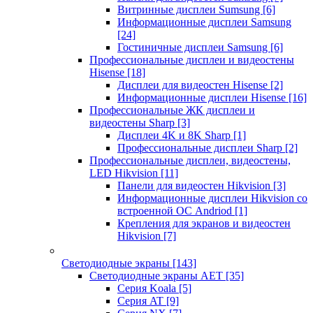
Витринные дисплеи Sumsung
[6]
Информационные дисплеи Samsung
[24]
Гостиничные дисплеи Samsung
[6]
Профессиональные дисплеи и видеостены
Hisense
[18]
Дисплеи для видеостен Hisense
[2]
Информационные дисплеи Hisense
[16]
Профессиональные ЖК дисплеи и
видеостены Sharp
[3]
Дисплеи 4K и 8K Sharp
[1]
Профессиональные дисплеи Sharp
[2]
Профессиональные дисплеи, видеостены,
LED Hikvision
[11]
Панели для видеостен Hikvision
[3]
Информационные дисплеи Hikvision со
встроенной ОС Andriod
[1]
Крепления для экранов и видеостен
Hikvision
[7]
Светодиодные экраны
[143]
Светодиодные экраны AET
[35]
Cерия Koala
[5]
Серия AT
[9]