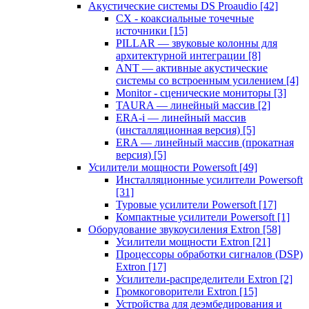
Акустические системы DS Proaudio
[42]
CX - коаксиальные точечные
источники
[15]
PILLAR — звуковые колонны для
архитектурной интеграции
[8]
ANT — активные акустические
системы со встроенным усилением
[4]
Monitor - сценические мониторы
[3]
TAURA — линейный массив
[2]
ERA-i — линейный массив
(инсталляционная версия)
[5]
ERA — линейный массив (прокатная
версия)
[5]
Усилители мощности Powersoft
[49]
Инсталляционные усилители Powersoft
[31]
Туровые усилители Powersoft
[17]
Компактные усилители Powersoft
[1]
Оборудование звукоусиления Extron
[58]
Усилители мощности Extron
[21]
Процессоры обработки сигналов (DSP)
Extron
[17]
Усилители-распределители Extron
[2]
Громкоговорители Extron
[15]
Устройства для деэмбедирования и