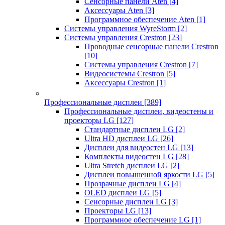
Сенсорные панели Aten
[4]
Аксессуары Aten
[3]
Программное обеспечение Aten
[1]
Системы управления WyreStorm
[2]
Системы управления Crestron
[23]
Проводные сенсорные панели Crestron
[10]
Системы управления Crestron
[7]
Видеосистемы Crestron
[5]
Аксессуары Crestron
[1]
Профессиональные дисплеи
[389]
Профессиональные дисплеи, видеостены и
проекторы LG
[127]
Стандартные дисплеи LG
[2]
Ultra HD дисплеи LG
[26]
Дисплеи для видеостен LG
[13]
Комплекты видеостен LG
[28]
Ultra Stretch дисплеи LG
[2]
Дисплеи повышенной яркости LG
[5]
Прозрачные дисплеи LG
[4]
OLED дисплеи LG
[5]
Сенсорные дисплеи LG
[3]
Проекторы LG
[13]
Программное обеспечение LG
[1]