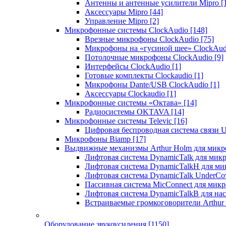
Антенны и антенные усилители Mipro
[
Аксессуары Mipro
[44]
Управление Mipro
[2]
Микрофонные системы ClockAudio
[148]
Врезные микрофоны ClockAudio
[75]
Микрофоны на «гусиной шее» ClockAu
Потолочные микрофоны ClockAudio
[9]
Интерфейсы ClockAudio
[1]
Готовые комплекты Clockaudio
[1]
Микрофоны Dante/USB ClockAudio
[1]
Аксессуары Clockaudio
[1]
Микрофонные системы «Октава»
[14]
Радиосистемы OKTAVA
[14]
Микрофонные системы Televic
[16]
Цифровая беспроводная система связи U
Микрофоны Biamp
[17]
Выдвижные механизмы Arthur Holm для микр
Лифтовая система DynamicTalk для ми
Лифтовая система DynamicTalkH для м
Лифтовая система DynamicTalk UnderCo
Пассивная система MicConnect для мик
Лифтовая система DynamicTalkB для на
Встраиваемые громкоговорители Arthu
Оборудование звукоусиления
[1150]