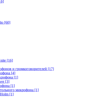
16]
dio
[60]
nite
[16]
офонов и громкоговорителей
[17]
крофона
[4]
икрофона
[1]
ver
[3]
рофона
[1]
стольного микрофона
[1]
r Holm
[1]