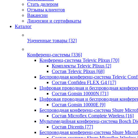
Стать дилером
Отзывы клиентов
Вакансии
Лицензии и сертификаты
Каталог
Уцененные товары
[32]
Конференц-системы
[336]
Конференц-система Televic Plixus
[70]
Комплекты Televic Plixus
[2]
Состав Televic Plixus
[68]
Беспроводная конференц-система Televic Con
Состав Confidea FLEX G4
[17]
Цифровая проводная и беспроводная конфере
Состав Gonsin 10000N
[71]
Цифровая проводная и беспроводная конфере
Состав Gonsin 10000E
[9]
Беспроводная конференц-система Shure Microfl
Состав Microflex Complete Wireless
[16]
Мультимедийная конференц-система Bosch Dic
Состав Dicentis
[77]
Беспроводная конференц-система Shure Microfl
Состав системы Shure Microflex Wireless