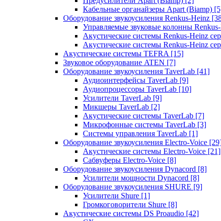
Предусилители Apart (Biamp)
[2]
Кабельные органайзеры Apart (Biamp)
[5
Оборудование звукоусиления Renkus-Heinz
[3
Управляемые звуковые колонны Renkus
Акустические системы Renkus-Heinz с
Акустические системы Renkus-Heinz сер
Акустические системы TEFRA
[15]
Звуковое оборудование ATEN
[7]
Оборудование звукоусиления TaverLab
[41]
Аудиоинтерфейсы TaverLab
[9]
Аудиопроцессоры TaverLab
[10]
Усилители TaverLab
[9]
Микшеры TaverLab
[2]
Акустические системы TaverLab
[7]
Микрофонные системы TaverLab
[3]
Системы управления TaverLab
[1]
Оборудование звукоусиления Electro-Voice
[29
Акустические системы Electro-Voice
[21]
Сабвуферы Electro-Voice
[8]
Оборудование звукоусиления Dynacord
[8]
Усилители мощности Dynacord
[8]
Оборудование звукоусиления SHURE
[9]
Усилители Shure
[1]
Громкоговорители Shure
[8]
Акустические системы DS Proaudio
[42]