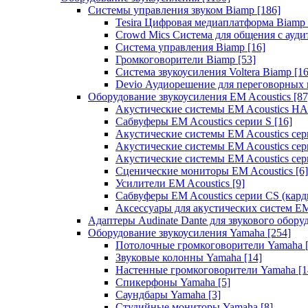
Системы управления звуком Biamp
[186]
Tesira Цифровая медиаплатформа Biamp
Crowd Mics Система для общения с ауд
Система управления Biamp
[16]
Громкоговорители Biamp
[53]
Система звукоусиления Voltera Biamp
[16
Devio Аудиорешение для переговорных
Оборудование звукоусиления EM Acoustics
[87
Акустические системы EM Acoustics 
Сабвуферы EM Acoustics серии S
[16]
Акустические системы EM Acoustics с
Акустические системы EM Acoustics сер
Акустические системы EM Acoustics сер
Сценические мониторы EM Acoustics
[6]
Усилители EM Acoustics
[9]
Сабвуферы EM Acoustics серии CS (кар
Аксессуары для акустических систем EM
Адаптеры Audinate Dante для звукового обор
Оборудование звукоусиления Yamaha
[254]
Потолочные громкоговорители Yamaha
Звуковые колонны Yamaha
[14]
Настенные громкоговорители Yamaha
[1
Спикерфоны Yamaha
[5]
Саундбары Yamaha
[3]
Студийные мониторы Yamaha
[8]