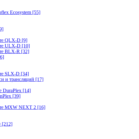
flex Ecosystem
[55]
9]
ure QLX-D
[9]
ure ULX-D
[10]
ure BLX-R
[32]
6]
ure SLX-D
[34]
иси и трансляций
[17]
e DuraPlex
[14]
nPlex
[39]
hure MXW NEXT 2
[16]
O
[212]