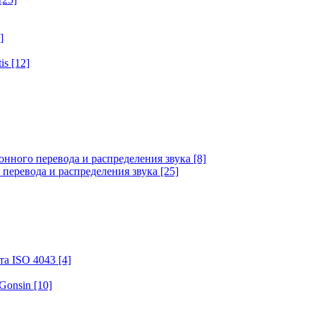
]
tis
[12]
онного перевода и распределения звука
[8]
 перевода и распределения звука
[25]
та ISO 4043
[4]
 Gonsin
[10]