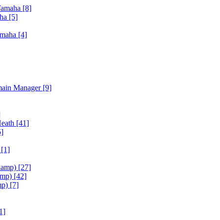
Yamaha
[8]
aha
[5]
amaha
[4]
main Manager
[9]
]
Heath
[41]
5]
h
[1]
iamp)
[27]
amp)
[42]
mp)
[7]
1]