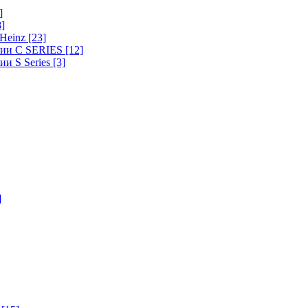
]
8]
-Heinz
[23]
ерии C SERIES
[12]
ии S Series
[3]
]