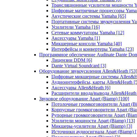
Трансляционные усилители мощности 
Цифровые матричные процессоры Yam
Акустические системы Yamaha
[65]
Портативные системы звукоусиления Y
Усилители Yamaha
[16]
Сетевые коммутаторы Yamaha
[12]
Аксессуары Yamaha
[1]
Микшерные консоли Yamaha
[40]
Интерфейсы и конвертеры Yamaha
[23]
Программное обеспечение Audinate Dante Do
Лицензии DDM
[6]
Dante Virtual Soundcard
[3]
Оборудование звукоусиления Allen&Heath
[53
Цифровые микшерные системы Allen&
Аудиоинтерфейсы, карты Allen&Heath
[
Аксессуары Allen&Heath
[6]
Расширители ввода/вывода Allen&Heat
Звуковое оборудование Apart (Biamp)
[100]
Потолочные громкоговорители Apart (B
Корпусные громкоговорители Apart (Bi
Рупорные громкоговорители Apart (Bia
Усилители мощности Apart (Biamp)
[13]
Микшеры-усилители Apart (Biamp)
[3]
Источники аудиосигнала Apart (Biamp)
[