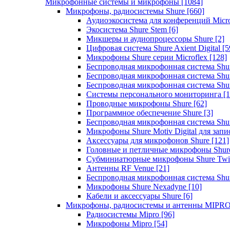
Микрофонные системы и микрофоны
[1084]
Микрофоны, радиосистемы Shure
[660]
Аудиоэкосистема для конференций Micro
Экосистема Shure Stem
[6]
Микшеры и аудиопроцессоры Shure
[2]
Цифровая система Shure Axient Digital
[5
Микрофоны Shure серии Microflex
[128]
Беспроводная микрофонная система Sh
Беспроводная микрофонная система Sh
Беспроводная микрофонная система Sh
Системы персонального мониторинга
[1
Проводные микрофоны Shure
[62]
Программное обеспечение Shure
[3]
Беспроводная микрофонная система Sh
Микрофоны Shure Motiv Digital для зап
Аксессуары для микрофонов Shure
[121]
Головные и петличные микрофоны Shur
Субминиатюрные микрофоны Shure Twi
Антенны RF Venue
[21]
Беспроводная микрофонная система S
Микрофоны Shure Nexadyne
[10]
Кабели и аксессуары Shure
[6]
Микрофоны, радиосистемы и антенны MIPR
Радиосистемы Mipro
[96]
Микрофоны Mipro
[54]