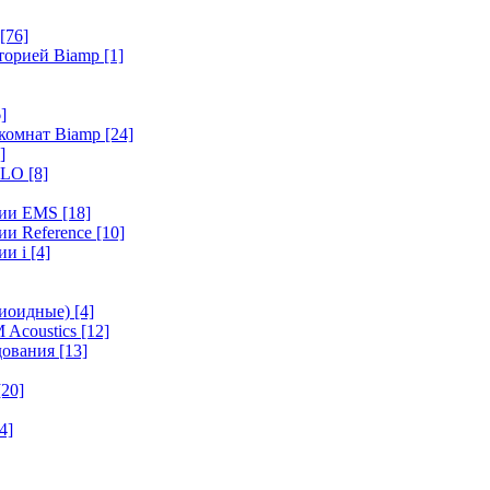
[76]
иторией Biamp
[1]
]
 комнат Biamp
[24]
]
HALO
[8]
ерии EMS
[18]
ии Reference
[10]
ии i
[4]
диоидные)
[4]
 Acoustics
[12]
удования
[13]
[20]
4]