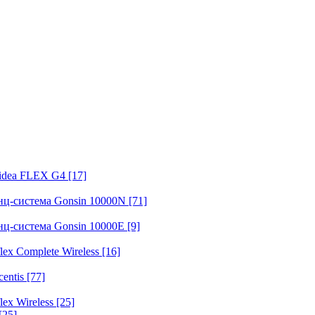
fidea FLEX G4
[17]
нц-система Gonsin 10000N
[71]
нц-система Gonsin 10000E
[9]
ex Complete Wireless
[16]
entis
[77]
ex Wireless
[25]
[25]