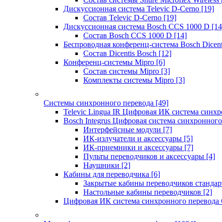
Дискуссионная система Televic D-Cerno
[19]
Состав Televic D-Cerno
[19]
Дискуссионная система Bosch CCS 1000 D
[14
Состав Bosch CCS 1000 D
[14]
Беспроводная конференц-система Bosch Dicen
Состав Dicentis Bosch
[12]
Конференц-системы Mipro
[6]
Состав системы Mipro
[3]
Комплекты системы Mipro
[3]
Системы синхронного перевода
[49]
Televic Lingua IR Цифровая ИК система синхр
Bosch Integrus Цифровая система синхронного
Интерфейсные модули
[7]
ИК-излучатели и аксессуары
[5]
ИК-приемники и аксессуары
[7]
Пульты переводчиков и аксессуары
[4]
Наушники
[2]
Кабины для переводчика
[6]
Закрытые кабины переводчиков стандар
Настольные кабины переводчиков
[2]
Цифровая ИК система синхронного перевода