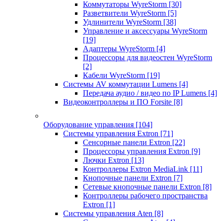
Коммутаторы WyreStorm
[30]
Разветвители WyreStorm
[5]
Удлинители WyreStorm
[38]
Управление и аксессуары WyreStorm
[19]
Адаптеры WyreStorm
[4]
Процессоры для видеостен WyreStorm
[2]
Кабели WyreStorm
[19]
Системы AV коммутации Lumens
[4]
Передача аудио / видео по IP Lumens
[4]
Видеоконтроллеры и ПО Forsite
[8]
Оборудование управления
[104]
Системы управления Extron
[71]
Сенсорные панели Extron
[22]
Процессоры управления Extron
[9]
Лючки Extron
[13]
Контроллеры Extron MediaLink
[11]
Кнопочные панели Extron
[7]
Сетевые кнопочные панели Extron
[8]
Контроллеры рабочего пространства
Extron
[1]
Системы управления Aten
[8]