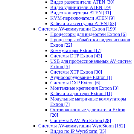
Видео разветвители ATEN
[30]
Видео удлинители ATEN
[79]
Видео конвертеры ATEN
[31]
KVM-переключатели ATEN
[9]
Кабели и аксессуары ATEN
[63]
Системы AV-коммутации Extron
[199]
Процессоры для видеостен Extron
[6]
Процессоры обработки видеосигналов
Extron
[22]
Коммутаторы Extron
[17]
Системы DTP Extron
[43]
USB для профессиональных AV-систем
Extron
[5]
Системы XTP Extron
[30]
Аудиооборудование Extron
[1]
Системы DXP Extron
[6]
Монтажные крепления Extron
[3]
Кабели и адаптеры Extron
[11]
Модульные матричные коммутаторы
Extron
[7]
Оптоволоконные удлинители Extron
[20]
Системы NAV Pro Extron
[28]
Системы AV-коммутации WyreStorm
[152]
Видео по IP WyreStorm
[35]