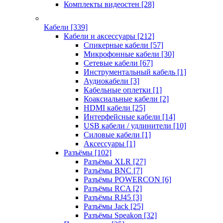
Комплекты видеостен
[28]
Кабели
[339]
Кабели и аксессуары
[212]
Спикерные кабели
[57]
Микрофонные кабели
[30]
Сетевые кабели
[67]
Инструментальный кабель
[1]
Аудиокабели
[3]
Кабельные оплетки
[1]
Коаксиальные кабели
[2]
HDMI кабели
[25]
Интерфейсные кабели
[14]
USB кабели / удлинители
[10]
Силовые кабели
[1]
Аксессуары
[1]
Разъёмы
[102]
Разъёмы XLR
[27]
Разъёмы BNC
[7]
Разъёмы POWERCON
[6]
Разъёмы RCA
[2]
Разъёмы RJ45
[3]
Разъёмы Jack
[25]
Разъёмы Speakon
[32]