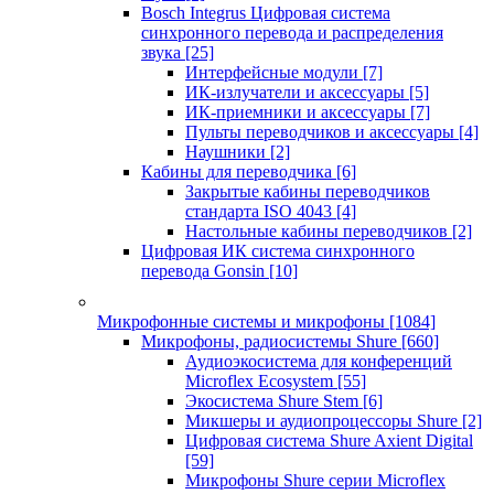
Bosch Integrus Цифровая система
синхронного перевода и распределения
звука
[25]
Интерфейсные модули
[7]
ИК-излучатели и аксессуары
[5]
ИК-приемники и аксессуары
[7]
Пульты переводчиков и аксессуары
[4]
Наушники
[2]
Кабины для переводчика
[6]
Закрытые кабины переводчиков
стандарта ISO 4043
[4]
Настольные кабины переводчиков
[2]
Цифровая ИК система синхронного
перевода Gonsin
[10]
Микрофонные системы и микрофоны
[1084]
Микрофоны, радиосистемы Shure
[660]
Аудиоэкосистема для конференций
Microflex Ecosystem
[55]
Экосистема Shure Stem
[6]
Микшеры и аудиопроцессоры Shure
[2]
Цифровая система Shure Axient Digital
[59]
Микрофоны Shure серии Microflex