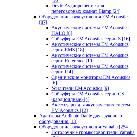
[16]
Devio Аудиорешение для
переговорных комнат Biamp
[24]
Оборудование звукоусиления EM Acoustics
[87]
Акустические системы EM Acoustics
HALO
[8]
Сабвуферы EM Acoustics серии S
[16]
Акустические системы EM Acoustics
серии EMS
[18]
Акустические системы EM Acoustics
серии Reference
[10]
Акустические системы EM Acoustics
серии i
[4]
Сценические мониторы EM Acoustics
[6]
Усилители EM Acoustics
[9]
Сабвуферы EM Acoustics серии CS
(кардиоидные)
[4]
Аксессуары для акустических систем
EM Acoustics
[12]
Адаптеры Audinate Dante для звукового
оборудования
[13]
Оборудование звукоусиления Yamaha
[254]
Потолочные громкоговорители Yamaha