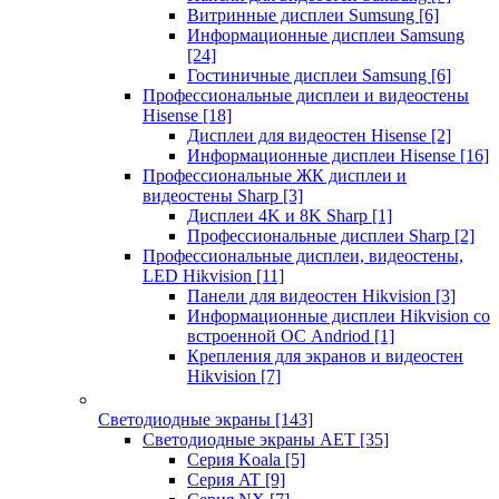
Витринные дисплеи Sumsung
[6]
Информационные дисплеи Samsung
[24]
Гостиничные дисплеи Samsung
[6]
Профессиональные дисплеи и видеостены
Hisense
[18]
Дисплеи для видеостен Hisense
[2]
Информационные дисплеи Hisense
[16]
Профессиональные ЖК дисплеи и
видеостены Sharp
[3]
Дисплеи 4K и 8K Sharp
[1]
Профессиональные дисплеи Sharp
[2]
Профессиональные дисплеи, видеостены,
LED Hikvision
[11]
Панели для видеостен Hikvision
[3]
Информационные дисплеи Hikvision со
встроенной ОС Andriod
[1]
Крепления для экранов и видеостен
Hikvision
[7]
Светодиодные экраны
[143]
Светодиодные экраны AET
[35]
Cерия Koala
[5]
Серия AT
[9]