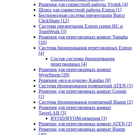
Решения для совместной работы Vivitek
[4]
Шлюз для совместной работы Extron
[1]
Беспроводная система презентации Barco
ClickShare
[12]
Система презентации Extron серии HC и
TeamWork
[3]
Решения для переговорных комнат Yamaha
[10]
Система бронирования переговорных Extron
[4]
Состав системы бронирования
переговорных
[4]
Решения для переговорных комнат
WyreStorm
[29]
Решения «все-в-одном» Kandao
[8]
Система бронирования помещений ATEN
[5]
Решение для переговорных комнат Gonsin
[1]
Система бронирования помещений Biamp
[2]
Решения для переговорных комнат
TaverLAB
[3]
BYOD/BYOM-решения
[3]
Решение для переговорных комнат ATEN
[2]
Решение для переговорных комнат Biamp
[40]