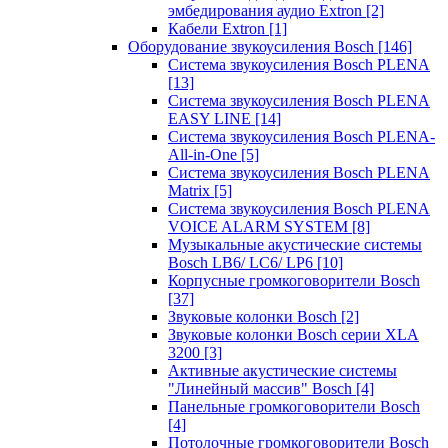
эмбедирования аудио Extron
[2]
Кабели Extron
[1]
Оборудование звукоусиления Bosch
[146]
Система звукоусиления Bosch PLENA
[13]
Система звукоусиления Bosch PLENA
EASY LINE
[14]
Система звукоусиления Bosch PLENA-
All-in-One
[5]
Система звукоусиления Bosch PLENA
Matrix
[5]
Система звукоусиления Bosch PLENA
VOICE ALARM SYSTEM
[8]
Музыкальные акустические системы
Bosch LB6/ LC6/ LP6
[10]
Корпусные громкоговорители Bosch
[37]
Звуковые колонки Bosch
[2]
Звуковые колонки Bosch серии XLA
3200
[3]
Активные акустические системы
"Линейный массив" Bosch
[4]
Панельные громкоговорители Bosch
[4]
Потолочные громкоговорители Bosch