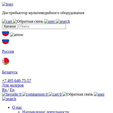
Дистрибьютор мультимедийного оборудования
Каталог
Россия
Беларусь
+7 495 640-75-57
Для дилеров
Ru
/
En
0
0
0
О нас
Направление деятельности