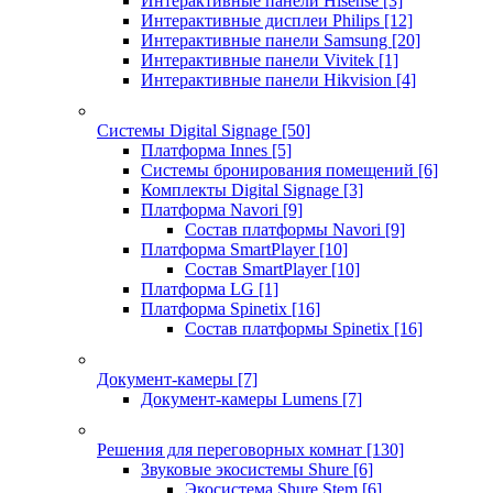
Интерактивные панели Hisense
[3]
Интерактивные дисплеи Philips
[12]
Интерактивные панели Samsung
[20]
Интерактивные панели Vivitek
[1]
Интерактивные панели Hikvision
[4]
Системы Digital Signage
[50]
Платформа Innes
[5]
Системы бронирования помещений
[6]
Комплекты Digital Signage
[3]
Платформа Navori
[9]
Состав платформы Navori
[9]
Платформа SmartPlayer
[10]
Состав SmartPlayer
[10]
Платформа LG
[1]
Платформа Spinetix
[16]
Состав платформы Spinetix
[16]
Документ-камеры
[7]
Документ-камеры Lumens
[7]
Решения для переговорных комнат
[130]
Звуковые экосистемы Shure
[6]
Экосистема Shure Stem
[6]