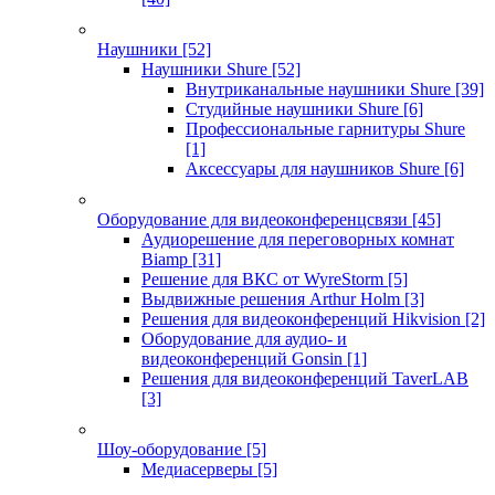
Наушники
[52]
Наушники Shure
[52]
Внутриканальные наушники Shure
[39]
Студийные наушники Shure
[6]
Профессиональные гарнитуры Shure
[1]
Аксессуары для наушников Shure
[6]
Оборудование для видеоконференцсвязи
[45]
Аудиорешение для переговорных комнат
Biamp
[31]
Решение для ВКС от WyreStorm
[5]
Выдвижные решения Arthur Holm
[3]
Решения для видеоконференций Hikvision
[2]
Оборудование для аудио- и
видеоконференций Gonsin
[1]
Решения для видеоконференций TaverLAB
[3]
Шоу-оборудование
[5]
Медиасерверы
[5]