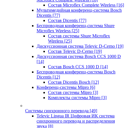
Состав Microflex Complete Wireless
[16]
Мультимедийная конференц-система Bosch
Dicentis
[77]
Состав Dicentis
[77]
Беспроводная конференц-система Shure
Microflex Wireless
[25]
Состав системы Shure Microflex
Wireless
[25]
Дискуссионная система Televic D-Cerno
[19]
Состав Televic D-Cerno
[19]
Дискуссионная система Bosch CCS 1000 D
[14]
Состав Bosch CCS 1000 D
[14]
Беспроводная конференц-система Bosch
Dicentis
[12]
Состав Dicentis Bosch
[12]
Конференц-системы Mipro
[6]
Состав системы Mipro
[3]
Комплекты системы Mipro
[3]
Системы синхронного перевода
[49]
Televic Lingua IR Цифровая ИК система
синхронного перевода и распределения
звука
[8]