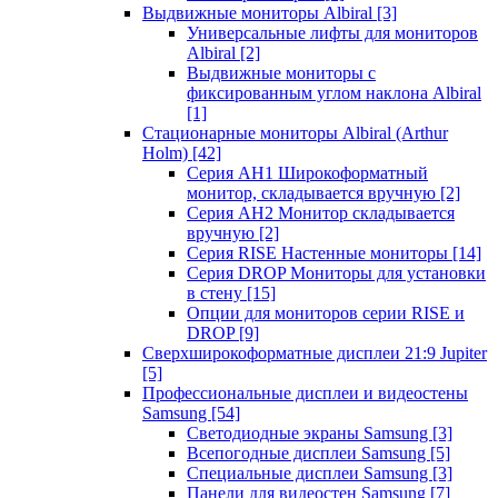
Выдвижные мониторы Albiral
[3]
Универсальные лифты для мониторов
Albiral
[2]
Выдвижные мониторы с
фиксированным углом наклона Albiral
[1]
Стационарные мониторы Albiral (Arthur
Holm)
[42]
Серия AH1 Широкоформатный
монитор, складывается вручную
[2]
Серия AH2 Монитор складывается
вручную
[2]
Серия RISE Настенные мониторы
[14]
Серия DROP Мониторы для установки
в стену
[15]
Опции для мониторов серии RISE и
DROP
[9]
Сверхширокоформатные дисплеи 21:9 Jupiter
[5]
Профессиональные дисплеи и видеостены
Samsung
[54]
Светодиодные экраны Samsung
[3]
Всепогодные дисплеи Samsung
[5]
Специальные дисплеи Samsung
[3]
Панели для видеостен Samsung
[7]