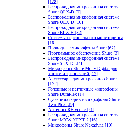
[128]
Беспроводная микрофонная система
Shure QLX-D
[9]
Беспроводная микрофонная система
Shure ULX-D
[10]
Беспроводная микрофонная система
Shure BLX-R
[32]
Системы персонального мониторинга
[16]
Проводные микрофоны Shure
[62]
Программное обеспечение Shure
[3]
Беспроводная микрофонная система
Shure SLX-D
[34]
Микрофоны Shure Motiv Digital для
записи и трансляций
[17]
Аксессуары для микрофонов Shure
[121]
Головные и петличные микрофоны
Shure DuraPlex
[14]
Субминиатюрные микрофоны Shure
TwinPlex
[39]
Антенны RF Venue
[21]
Беспроводная микрофонная система
Shure MXW NEXT 2
[16]
Микрофоны Shure Nexadyne
[10]