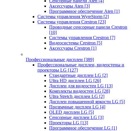
Сенсорные панели Aten
[4]
Аксессуары Aten
[3]
Программное обеспечение Aten
[1]
Системы управления WyreStorm
[2]
Системы управления Crestron
[23]
Проводные сенсорные панели Crestron
[10]
Системы управления Crestron
[7]
Видеосистемы Crestron
[5]
Аксессуары Crestron
[1]
Профессиональные дисплеи
[389]
Профессиональные дисплеи, видеостены и
проекторы LG
[127]
Стандартные дисплеи LG
[2]
Ultra HD дисплеи LG
[26]
Дисплеи для видеостен LG
[13]
Комплекты видеостен LG
[28]
Ultra Stretch дисплеи LG
[2]
Дисплеи повышенной яркости LG
[5]
Прозрачные дисплеи LG
[4]
OLED дисплеи LG
[5]
Сенсорные дисплеи LG
[3]
Проекторы LG
[13]
Программное обеспечение LG
[1]