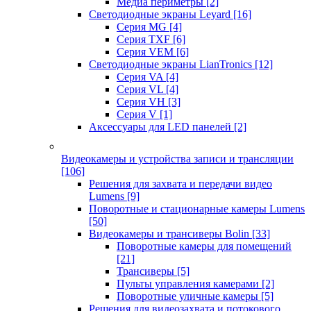
Медиа периметры
[2]
Светодиодные экраны Leyard
[16]
Серия MG
[4]
Серия TXF
[6]
Серия VEM
[6]
Светодиодные экраны LianTronics
[12]
Серия VA
[4]
Серия VL
[4]
Серия VH
[3]
Серия V
[1]
Аксессуары для LED панелей
[2]
Видеокамеры и устройства записи и трансляции
[106]
Решения для захвата и передачи видео
Lumens
[9]
Поворотные и стационарные камеры Lumens
[50]
Видеокамеры и трансиверы Bolin
[33]
Поворотные камеры для помещений
[21]
Трансиверы
[5]
Пульты управления камерами
[2]
Поворотные уличные камеры
[5]
Решения для видеозахвата и потокового