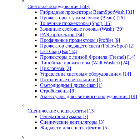
Световое оборудование
[243]
Гибридные прожекторы BeamSpotWash
[31]
Прожекторы с узким лучом (Beam)
[26]
Точечные прожекторы (Spot)
[15]
Заливные световые головы (Wash)
[39]
PAR-прожектор
[34]
Профильные прожекторы (Profile)
[9]
Прожектор следящего света (FollowSpot)
[2]
LED-бар (Bar)
[4]
Прожекторы с линзой Френеля (Fresnel)
[14]
Линейные прожекторы (Wall Washer)
[24]
Циклорама
[2]
Управление световым оборудованием
[14]
Потолочные светильники
[1]
Светодиодный диско-шар
[1]
Стробоскопы
[8]
Аксессуары для светового оборудования
[19]
Сценические спецэффекты
[15]
Генераторы тумана
[7]
Сценические вентиляторы
[3]
Жидкости для спецэффектов
[5]