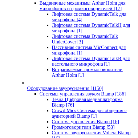
Выдвижные механизмы Arthur Holm для
микрофонов и громкоговорителей
[17]
Лифтовая система DynamicTalk для
микрофона
[4]
Лифтовая система DynamicTalkH для
микрофона
[1]
Лифтовая система DynamicTalk
UnderCover
[3]
Пассивная система MicConnect для
микрофона
[1]
Лифтовая система DynamicTalkB для
настольного микрофона
[1]
Встраиваемые громкоговорители
Arthur Holm
[1]
Оборудование звукоусиления
[1150]
Системы управления звуком Biamp
[186]
Tesira Цифровая медиаплатформа
Biamp
[76]
Crowd Mics Система для общения с
аудиторией Biamp
[1]
Система управления Biamp
[16]
Громкоговорители Biamp
[53]
Система звукоусиления Voltera Biamp