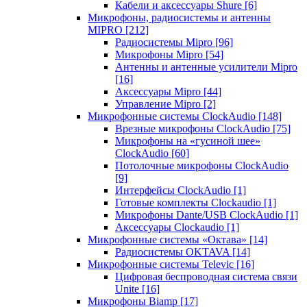
Кабели и аксессуары Shure
[6]
Микрофоны, радиосистемы и антенны
MIPRO
[212]
Радиосистемы Mipro
[96]
Микрофоны Mipro
[54]
Антенны и антенные усилители Mipro
[16]
Аксессуары Mipro
[44]
Управление Mipro
[2]
Микрофонные системы ClockAudio
[148]
Врезные микрофоны ClockAudio
[75]
Микрофоны на «гусиной шее»
ClockAudio
[60]
Потолочные микрофоны ClockAudio
[9]
Интерфейсы ClockAudio
[1]
Готовые комплекты Clockaudio
[1]
Микрофоны Dante/USB ClockAudio
[1]
Аксессуары Clockaudio
[1]
Микрофонные системы «Октава»
[14]
Радиосистемы OKTAVA
[14]
Микрофонные системы Televic
[16]
Цифровая беспроводная система связи
Unite
[16]
Микрофоны Biamp
[17]