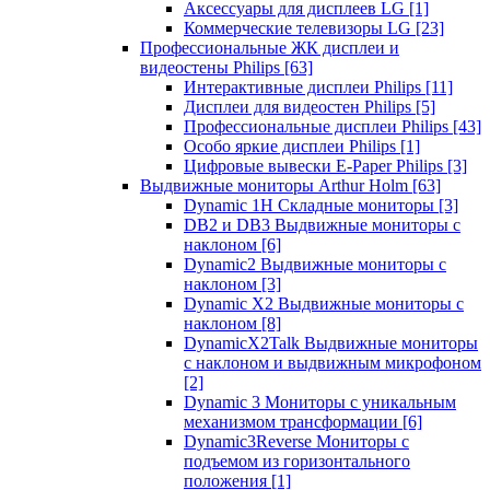
Аксессуары для дисплеев LG
[1]
Коммерческие телевизоры LG
[23]
Профессиональные ЖК дисплеи и
видеостены Philips
[63]
Интерактивные дисплеи Philips
[11]
Дисплеи для видеостен Philips
[5]
Профессиональные дисплеи Philips
[43]
Особо яркие дисплеи Philips
[1]
Цифровые вывески E-Paper Philips
[3]
Выдвижные мониторы Arthur Holm
[63]
Dynamic 1Н Складные мониторы
[3]
DB2 и DB3 Выдвижные мониторы с
наклоном
[6]
Dynamic2 Выдвижные мониторы с
наклоном
[3]
Dynamic X2 Выдвижные мониторы с
наклоном
[8]
DynamicX2Talk Выдвижные мониторы
с наклоном и выдвижным микрофоном
[2]
Dynamic 3 Мониторы с уникальным
механизмом трансформации
[6]
Dynamic3Reverse Мониторы с
подъемом из горизонтального
положения
[1]