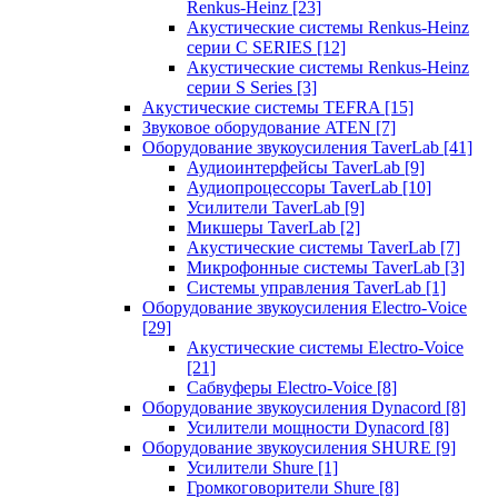
Renkus-Heinz
[23]
Акустические системы Renkus-Heinz
серии C SERIES
[12]
Акустические системы Renkus-Heinz
серии S Series
[3]
Акустические системы TEFRA
[15]
Звуковое оборудование ATEN
[7]
Оборудование звукоусиления TaverLab
[41]
Аудиоинтерфейсы TaverLab
[9]
Аудиопроцессоры TaverLab
[10]
Усилители TaverLab
[9]
Микшеры TaverLab
[2]
Акустические системы TaverLab
[7]
Микрофонные системы TaverLab
[3]
Системы управления TaverLab
[1]
Оборудование звукоусиления Electro-Voice
[29]
Акустические системы Electro-Voice
[21]
Сабвуферы Electro-Voice
[8]
Оборудование звукоусиления Dynacord
[8]
Усилители мощности Dynacord
[8]
Оборудование звукоусиления SHURE
[9]
Усилители Shure
[1]
Громкоговорители Shure
[8]