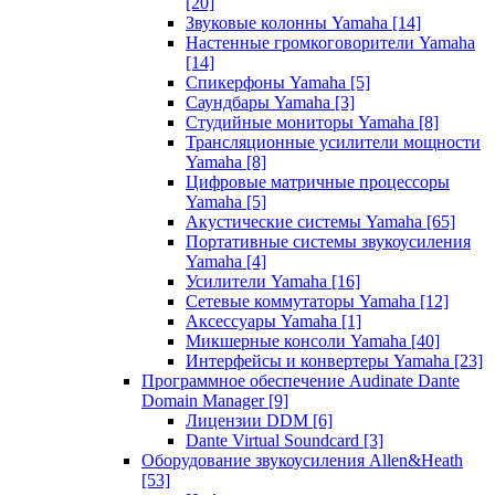
[20]
Звуковые колонны Yamaha
[14]
Настенные громкоговорители Yamaha
[14]
Спикерфоны Yamaha
[5]
Саундбары Yamaha
[3]
Студийные мониторы Yamaha
[8]
Трансляционные усилители мощности
Yamaha
[8]
Цифровые матричные процессоры
Yamaha
[5]
Акустические системы Yamaha
[65]
Портативные системы звукоусиления
Yamaha
[4]
Усилители Yamaha
[16]
Сетевые коммутаторы Yamaha
[12]
Аксессуары Yamaha
[1]
Микшерные консоли Yamaha
[40]
Интерфейсы и конвертеры Yamaha
[23]
Программное обеспечение Audinate Dante
Domain Manager
[9]
Лицензии DDM
[6]
Dante Virtual Soundcard
[3]
Оборудование звукоусиления Allen&Heath
[53]