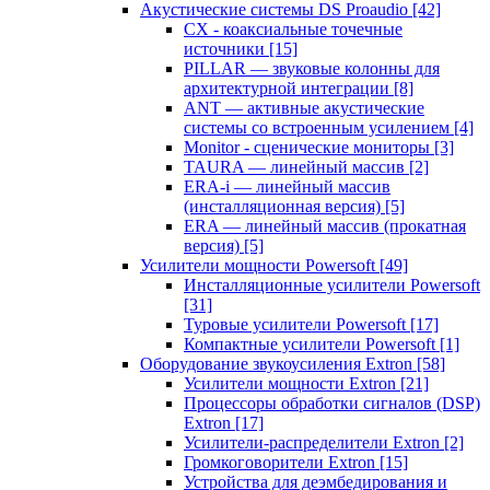
Акустические системы DS Proaudio
[42]
CX - коаксиальные точечные
источники
[15]
PILLAR — звуковые колонны для
архитектурной интеграции
[8]
ANT — активные акустические
системы со встроенным усилением
[4]
Monitor - сценические мониторы
[3]
TAURA — линейный массив
[2]
ERA-i — линейный массив
(инсталляционная версия)
[5]
ERA — линейный массив (прокатная
версия)
[5]
Усилители мощности Powersoft
[49]
Инсталляционные усилители Powersoft
[31]
Туровые усилители Powersoft
[17]
Компактные усилители Powersoft
[1]
Оборудование звукоусиления Extron
[58]
Усилители мощности Extron
[21]
Процессоры обработки сигналов (DSP)
Extron
[17]
Усилители-распределители Extron
[2]
Громкоговорители Extron
[15]
Устройства для деэмбедирования и