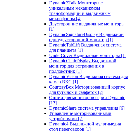
Dynamic3Talk Мониторы с
уникальным механизмом
трансформации и выдвижным
микрофоном
[4]
Двусторонние выдвижные мониторы
[1]
DynamicSignatureDisplay Выдвижной
одно/двусторонний монитор
[1]
DynamicTabLift Выдвижная система
для планшета
[1]
UnderCover Выдвижные мониторы
[1]
DynamicChairDisplay Выдвижной
монитор для встраивания в
подлокотник
[1]
DynamicVision Выдвижная система для
камер ВКС
[1]
CourtesyBox Моторизованный корпус
для бутылок и салфеток
[2]
Опции для мониторов серии Dynamic
[13]
DynamicShare система управления
[6]
Управление моторизованными
устройствами
[2]
Dynamic4 Выдвижной мультимедиа
стол переговоров
[1]