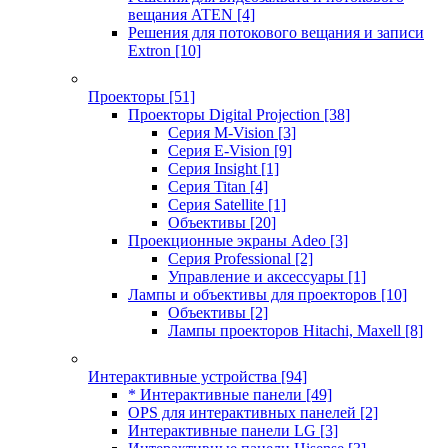
вещания ATEN
[4]
Решения для потокового вещания и записи
Extron
[10]
Проекторы
[51]
Проекторы Digital Projection
[38]
Серия M-Vision
[3]
Серия E-Vision
[9]
Серия Insight
[1]
Серия Titan
[4]
Серия Satellite
[1]
Объективы
[20]
Проекционные экраны Adeo
[3]
Серия Professional
[2]
Управление и аксессуары
[1]
Лампы и объективы для проекторов
[10]
Объективы
[2]
Лампы проекторов Hitachi, Maxell
[8]
Интерактивные устройства
[94]
* Интерактивные панели
[49]
OPS для интерактивных панелей
[2]
Интерактивные панели LG
[3]