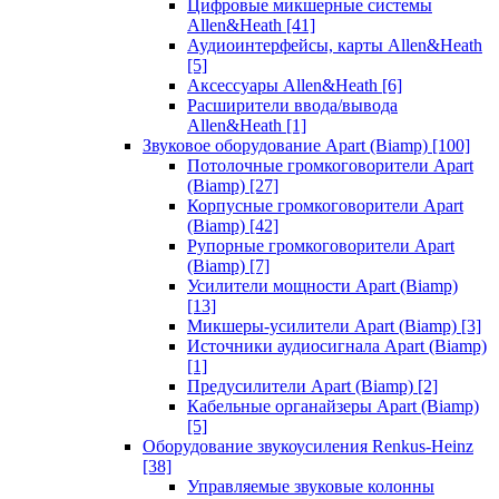
Цифровые микшерные системы
Allen&Heath
[41]
Аудиоинтерфейсы, карты Allen&Heath
[5]
Аксессуары Allen&Heath
[6]
Расширители ввода/вывода
Allen&Heath
[1]
Звуковое оборудование Apart (Biamp)
[100]
Потолочные громкоговорители Apart
(Biamp)
[27]
Корпусные громкоговорители Apart
(Biamp)
[42]
Рупорные громкоговорители Apart
(Biamp)
[7]
Усилители мощности Apart (Biamp)
[13]
Микшеры-усилители Apart (Biamp)
[3]
Источники аудиосигнала Apart (Biamp)
[1]
Предусилители Apart (Biamp)
[2]
Кабельные органайзеры Apart (Biamp)
[5]
Оборудование звукоусиления Renkus-Heinz
[38]
Управляемые звуковые колонны