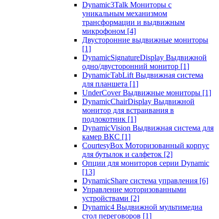
Dynamic3Talk Мониторы с
уникальным механизмом
трансформации и выдвижным
микрофоном
[4]
Двусторонние выдвижные мониторы
[1]
DynamicSignatureDisplay Выдвижной
одно/двусторонний монитор
[1]
DynamicTabLift Выдвижная система
для планшета
[1]
UnderCover Выдвижные мониторы
[1]
DynamicChairDisplay Выдвижной
монитор для встраивания в
подлокотник
[1]
DynamicVision Выдвижная система для
камер ВКС
[1]
CourtesyBox Моторизованный корпус
для бутылок и салфеток
[2]
Опции для мониторов серии Dynamic
[13]
DynamicShare система управления
[6]
Управление моторизованными
устройствами
[2]
Dynamic4 Выдвижной мультимедиа
стол переговоров
[1]