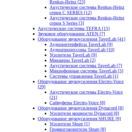
Renkus-Heinz
[23]
Акустические системы Renkus-Heinz
серии C SERIES
[12]
Акустические системы Renkus-Heinz
серии S Series
[3]
Акустические системы TEFRA
[15]
Звуковое оборудование ATEN
[7]
Оборудование звукоусиления TaverLab
[41]
Аудиоинтерфейсы TaverLab
[9]
Аудиопроцессоры TaverLab
[10]
Усилители TaverLab
[9]
Микшеры TaverLab
[2]
Акустические системы TaverLab
[7]
Микрофонные системы TaverLab
[3]
Системы управления TaverLab
[1]
Оборудование звукоусиления Electro-Voice
[29]
Акустические системы Electro-Voice
[21]
Сабвуферы Electro-Voice
[8]
Оборудование звукоусиления Dynacord
[8]
Усилители мощности Dynacord
[8]
Оборудование звукоусиления SHURE
[9]
Усилители Shure
[1]
Громкоговорители Shure
[8]