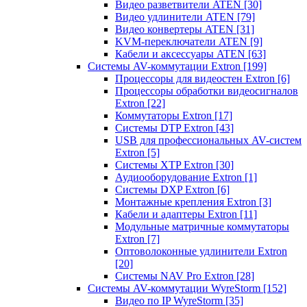
Видео разветвители ATEN
[30]
Видео удлинители ATEN
[79]
Видео конвертеры ATEN
[31]
KVM-переключатели ATEN
[9]
Кабели и аксессуары ATEN
[63]
Системы AV-коммутации Extron
[199]
Процессоры для видеостен Extron
[6]
Процессоры обработки видеосигналов
Extron
[22]
Коммутаторы Extron
[17]
Системы DTP Extron
[43]
USB для профессиональных AV-систем
Extron
[5]
Системы XTP Extron
[30]
Аудиооборудование Extron
[1]
Системы DXP Extron
[6]
Монтажные крепления Extron
[3]
Кабели и адаптеры Extron
[11]
Модульные матричные коммутаторы
Extron
[7]
Оптоволоконные удлинители Extron
[20]
Системы NAV Pro Extron
[28]
Системы AV-коммутации WyreStorm
[152]
Видео по IP WyreStorm
[35]