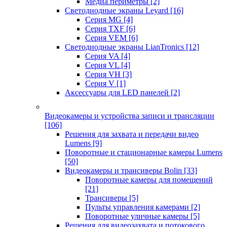
Медиа периметры
[2]
Светодиодные экраны Leyard
[16]
Серия MG
[4]
Серия TXF
[6]
Серия VEM
[6]
Светодиодные экраны LianTronics
[12]
Серия VA
[4]
Серия VL
[4]
Серия VH
[3]
Серия V
[1]
Аксессуары для LED панелей
[2]
Видеокамеры и устройства записи и трансляции
[106]
Решения для захвата и передачи видео
Lumens
[9]
Поворотные и стационарные камеры Lumens
[50]
Видеокамеры и трансиверы Bolin
[33]
Поворотные камеры для помещений
[21]
Трансиверы
[5]
Пульты управления камерами
[2]
Поворотные уличные камеры
[5]
Решения для видеозахвата и потокового