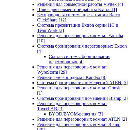
Решения для совместной работы Vivitek
[4]
Шлюз для совместной работы Extron
[1]
Беспроводная система презентации Barco
ClickShare
[12]
Система презентации Extron серии HC и
TeamWork
[3]
Решения для переговорных комнат Yamaha
[10]
Система бронирования переговорных Extron
[4]
Состав системы бронирования
переговорных
[4]
Решения для переговорных комнат
WyreStorm
[29]
Решения «все-в-одном» Kandao
[8]
Система бронирования помещений ATEN
[5]
Решение для переговорных комнат Gonsin
[1]
Система бронирования помещений Biamp
[2]
Решения для переговорных комнат
TaverLAB
[3]
BYOD/BYOM-решения
[3]
Решение для переговорных комнат ATEN
[2]
Решение для переговорных комнат Biamp
[40]