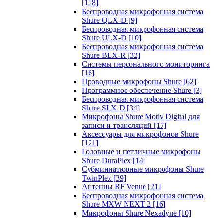
[128]
Беспроводная микрофонная система
Shure QLX-D
[9]
Беспроводная микрофонная система
Shure ULX-D
[10]
Беспроводная микрофонная система
Shure BLX-R
[32]
Системы персонального мониторинга
[16]
Проводные микрофоны Shure
[62]
Программное обеспечение Shure
[3]
Беспроводная микрофонная система
Shure SLX-D
[34]
Микрофоны Shure Motiv Digital для
записи и трансляций
[17]
Аксессуары для микрофонов Shure
[121]
Головные и петличные микрофоны
Shure DuraPlex
[14]
Субминиатюрные микрофоны Shure
TwinPlex
[39]
Антенны RF Venue
[21]
Беспроводная микрофонная система
Shure MXW NEXT 2
[16]
Микрофоны Shure Nexadyne
[10]