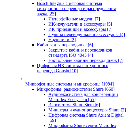
Bosch Integrus Цифровая система
синхронного перевода и распределения
звука
[25]
Интерфейсные модули
[7]
ИК-излучатели и аксессуары
[5]
ИК-приемники и аксессуары
[7]
Пульты переводчиков и аксессуары
[4]
Наушники
[2]
Кабины для переводчика
[6]
Закрытые кабины переводчиков
стандарта ISO 4043
[4]
Настольные кабины переводчиков
[2]
Цифровая ИК система синхронного
перевода Gonsin
[10]
Микрофонные системы и микрофоны
[1084]
Микрофоны, радиосистемы Shure
[660]
Аудиоэкосистема для конференций
Microflex Ecosystem
[55]
Экосистема Shure Stem
[6]
Микшеры и аудиопроцессоры Shure
[2]
Цифровая система Shure Axient Digital
[59]
Микрофоны Shure серии Microflex