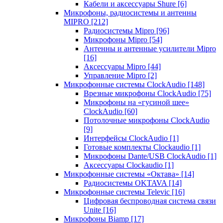
Кабели и аксессуары Shure
[6]
Микрофоны, радиосистемы и антенны
MIPRO
[212]
Радиосистемы Mipro
[96]
Микрофоны Mipro
[54]
Антенны и антенные усилители Mipro
[16]
Аксессуары Mipro
[44]
Управление Mipro
[2]
Микрофонные системы ClockAudio
[148]
Врезные микрофоны ClockAudio
[75]
Микрофоны на «гусиной шее»
ClockAudio
[60]
Потолочные микрофоны ClockAudio
[9]
Интерфейсы ClockAudio
[1]
Готовые комплекты Clockaudio
[1]
Микрофоны Dante/USB ClockAudio
[1]
Аксессуары Clockaudio
[1]
Микрофонные системы «Октава»
[14]
Радиосистемы OKTAVA
[14]
Микрофонные системы Televic
[16]
Цифровая беспроводная система связи
Unite
[16]
Микрофоны Biamp
[17]