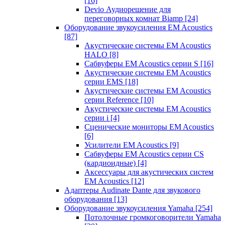
[16]
Devio Аудиорешение для
переговорных комнат Biamp
[24]
Оборудование звукоусиления EM Acoustics
[87]
Акустические системы EM Acoustics
HALO
[8]
Сабвуферы EM Acoustics серии S
[16]
Акустические системы EM Acoustics
серии EMS
[18]
Акустические системы EM Acoustics
серии Reference
[10]
Акустические системы EM Acoustics
серии i
[4]
Сценические мониторы EM Acoustics
[6]
Усилители EM Acoustics
[9]
Сабвуферы EM Acoustics серии CS
(кардиоидные)
[4]
Аксессуары для акустических систем
EM Acoustics
[12]
Адаптеры Audinate Dante для звукового
оборудования
[13]
Оборудование звукоусиления Yamaha
[254]
Потолочные громкоговорители Yamaha