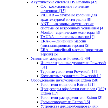
Акустические системы DS Proaudio
[42]
CX - коаксиальные точечные
источники
[15]
PILLAR — звуковые колонны для
архитектурной интеграции
[8]
ANT — активные акустические
системы со встроенным усилением
[4]
Monitor - сценические мониторы
[3]
TAURA — линейный массив
[2]
ERA-i — линейный массив
(инсталляционная версия)
[5]
ERA — линейный массив (прокатная
версия)
[5]
Усилители мощности Powersoft
[49]
Инсталляционные усилители Powersoft
[31]
Туровые усилители Powersoft
[17]
Компактные усилители Powersoft
[1]
Оборудование звукоусиления Extron
[58]
Усилители мощности Extron
[21]
Процессоры обработки сигналов (DSP)
Extron
[17]
Усилители-распределители Extron
[2]
Громкоговорители Extron
[15]
Устройства для деэмбедирования и