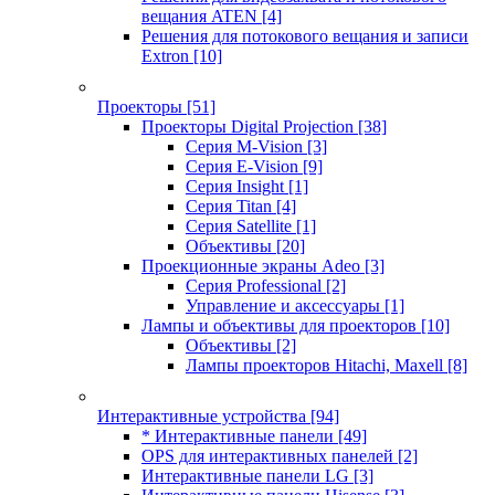
вещания ATEN
[4]
Решения для потокового вещания и записи
Extron
[10]
Проекторы
[51]
Проекторы Digital Projection
[38]
Серия M-Vision
[3]
Серия E-Vision
[9]
Серия Insight
[1]
Серия Titan
[4]
Серия Satellite
[1]
Объективы
[20]
Проекционные экраны Adeo
[3]
Серия Professional
[2]
Управление и аксессуары
[1]
Лампы и объективы для проекторов
[10]
Объективы
[2]
Лампы проекторов Hitachi, Maxell
[8]
Интерактивные устройства
[94]
* Интерактивные панели
[49]
OPS для интерактивных панелей
[2]
Интерактивные панели LG
[3]