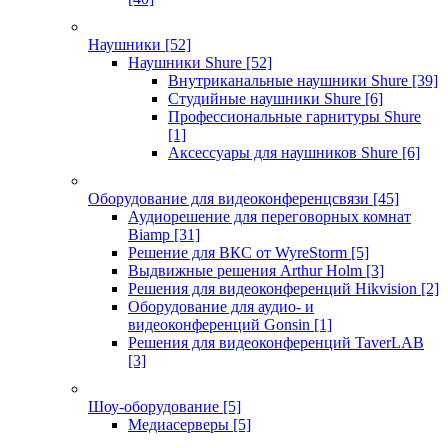
Наушники
[52]
Наушники Shure
[52]
Внутриканальные наушники Shure
[39]
Студийные наушники Shure
[6]
Профессиональные гарнитуры Shure
[1]
Аксессуары для наушников Shure
[6]
Оборудование для видеоконференцсвязи
[45]
Аудиорешение для переговорных комнат
Biamp
[31]
Решение для ВКС от WyreStorm
[5]
Выдвижные решения Arthur Holm
[3]
Решения для видеоконференций Hikvision
[2]
Оборудование для аудио- и
видеоконференций Gonsin
[1]
Решения для видеоконференций TaverLAB
[3]
Шоу-оборудование
[5]
Медиасерверы
[5]