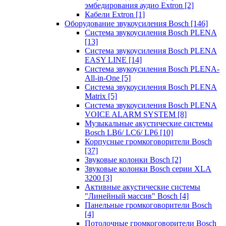
эмбедирования аудио Extron
[2]
Кабели Extron
[1]
Оборудование звукоусиления Bosch
[146]
Система звукоусиления Bosch PLENA
[13]
Система звукоусиления Bosch PLENA
EASY LINE
[14]
Система звукоусиления Bosch PLENA-
All-in-One
[5]
Система звукоусиления Bosch PLENA
Matrix
[5]
Система звукоусиления Bosch PLENA
VOICE ALARM SYSTEM
[8]
Музыкальные акустические системы
Bosch LB6/ LC6/ LP6
[10]
Корпусные громкоговорители Bosch
[37]
Звуковые колонки Bosch
[2]
Звуковые колонки Bosch серии XLA
3200
[3]
Активные акустические системы
"Линейный массив" Bosch
[4]
Панельные громкоговорители Bosch
[4]
Потолочные громкоговорители Bosch