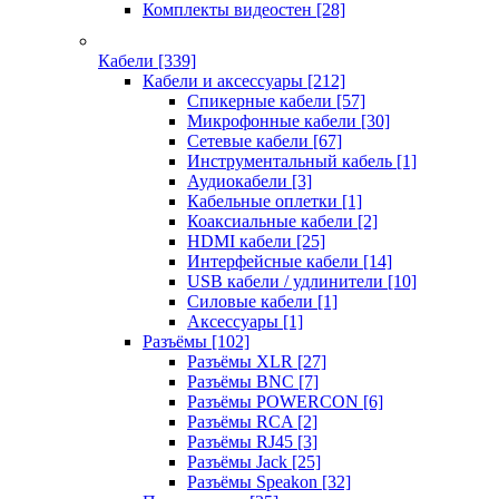
Комплекты видеостен
[28]
Кабели
[339]
Кабели и аксессуары
[212]
Спикерные кабели
[57]
Микрофонные кабели
[30]
Сетевые кабели
[67]
Инструментальный кабель
[1]
Аудиокабели
[3]
Кабельные оплетки
[1]
Коаксиальные кабели
[2]
HDMI кабели
[25]
Интерфейсные кабели
[14]
USB кабели / удлинители
[10]
Силовые кабели
[1]
Аксессуары
[1]
Разъёмы
[102]
Разъёмы XLR
[27]
Разъёмы BNC
[7]
Разъёмы POWERCON
[6]
Разъёмы RCA
[2]
Разъёмы RJ45
[3]
Разъёмы Jack
[25]
Разъёмы Speakon
[32]