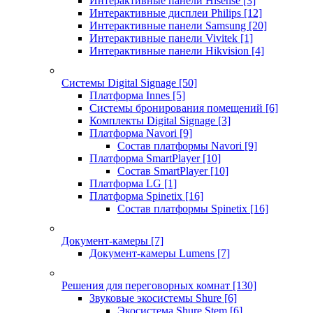
Интерактивные панели Hisense
[3]
Интерактивные дисплеи Philips
[12]
Интерактивные панели Samsung
[20]
Интерактивные панели Vivitek
[1]
Интерактивные панели Hikvision
[4]
Системы Digital Signage
[50]
Платформа Innes
[5]
Системы бронирования помещений
[6]
Комплекты Digital Signage
[3]
Платформа Navori
[9]
Состав платформы Navori
[9]
Платформа SmartPlayer
[10]
Состав SmartPlayer
[10]
Платформа LG
[1]
Платформа Spinetix
[16]
Состав платформы Spinetix
[16]
Документ-камеры
[7]
Документ-камеры Lumens
[7]
Решения для переговорных комнат
[130]
Звуковые экосистемы Shure
[6]
Экосистема Shure Stem
[6]