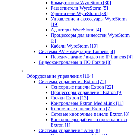
Коммутаторы WyreStorm
[30]
Разветвители WyreStorm
[5]
Удлинители WyreStorm
[38]
Управление и аксессуары WyreStorm
[19]
Адаптеры WyreStorm
[4]
Процессоры для видеостен WyreStorm
[2]
Кабели WyreStorm
[19]
Системы AV коммутации Lumens
[4]
Передача аудио / видео по IP Lumens
[4]
Видеоконтроллеры и ПО Forsite
[8]
Оборудование управления
[104]
Системы управления Extron
[71]
Сенсорные панели Extron
[22]
Процессоры управления Extron
[9]
Лючки Extron
[13]
Контроллеры Extron MediaLink
[11]
Кнопочные панели Extron
[7]
Сетевые кнопочные панели Extron
[8]
Контроллеры рабочего пространства
Extron
[1]
Системы управления Aten
[8]