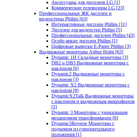
Аксессуары для дисплеев LG
[1]
Коммерческие телевизоры LG
[23]
Профессиональные ЖК дисплеи и
видеостены Philips
[63]
Интерактивные дисплеи Philips
[11]
Дисплеи для видеостен Philips
[5]
Профессиональные дисплеи Philips
[43]
Особо яркие дисплеи Philips
[1]
Цифровые вывески E-Paper Philips
[3]
Выдвижные мониторы Arthur Holm
[63]
Dynamic 1Н Складные мониторы
[3]
DB2 и DB3 Выдвижные мониторы с
наклоном
[6]
Dynamic2 Выдвижные мониторы с
наклоном
[3]
Dynamic X2 Выдвижные мониторы с
наклоном
[8]
DynamicX2Talk Выдвижные мониторы
с наклоном и выдвижным микрофоном
[2]
Dynamic 3 Мониторы с уникальным
механизмом трансформации
[6]
Dynamic3Reverse Мониторы с
подъемом из горизонтального
положения
[1]