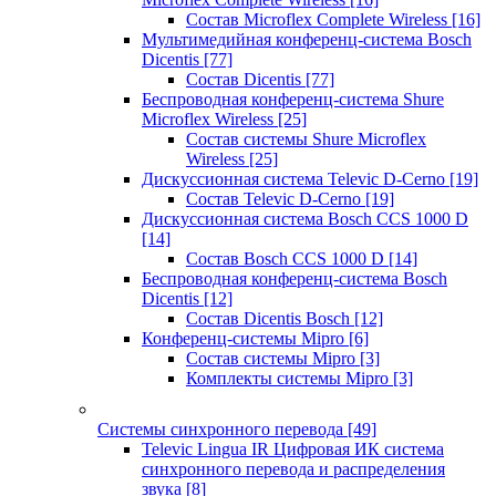
Состав Microflex Complete Wireless
[16]
Мультимедийная конференц-система Bosch
Dicentis
[77]
Состав Dicentis
[77]
Беспроводная конференц-система Shure
Microflex Wireless
[25]
Состав системы Shure Microflex
Wireless
[25]
Дискуссионная система Televic D-Cerno
[19]
Состав Televic D-Cerno
[19]
Дискуссионная система Bosch CCS 1000 D
[14]
Состав Bosch CCS 1000 D
[14]
Беспроводная конференц-система Bosch
Dicentis
[12]
Состав Dicentis Bosch
[12]
Конференц-системы Mipro
[6]
Состав системы Mipro
[3]
Комплекты системы Mipro
[3]
Системы синхронного перевода
[49]
Televic Lingua IR Цифровая ИК система
синхронного перевода и распределения
звука
[8]