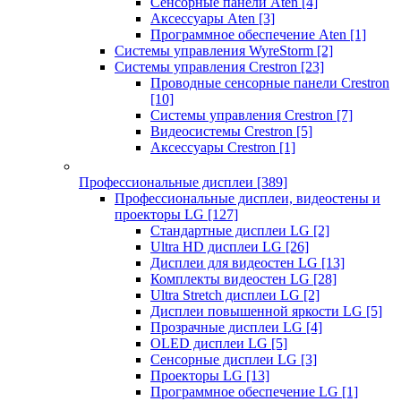
Сенсорные панели Aten
[4]
Аксессуары Aten
[3]
Программное обеспечение Aten
[1]
Системы управления WyreStorm
[2]
Системы управления Crestron
[23]
Проводные сенсорные панели Crestron
[10]
Системы управления Crestron
[7]
Видеосистемы Crestron
[5]
Аксессуары Crestron
[1]
Профессиональные дисплеи
[389]
Профессиональные дисплеи, видеостены и
проекторы LG
[127]
Стандартные дисплеи LG
[2]
Ultra HD дисплеи LG
[26]
Дисплеи для видеостен LG
[13]
Комплекты видеостен LG
[28]
Ultra Stretch дисплеи LG
[2]
Дисплеи повышенной яркости LG
[5]
Прозрачные дисплеи LG
[4]
OLED дисплеи LG
[5]
Сенсорные дисплеи LG
[3]
Проекторы LG
[13]
Программное обеспечение LG
[1]