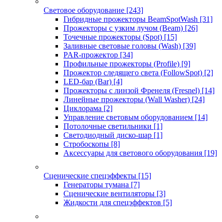
Световое оборудование
[243]
Гибридные прожекторы BeamSpotWash
[31]
Прожекторы с узким лучом (Beam)
[26]
Точечные прожекторы (Spot)
[15]
Заливные световые головы (Wash)
[39]
PAR-прожектор
[34]
Профильные прожекторы (Profile)
[9]
Прожектор следящего света (FollowSpot)
[2]
LED-бар (Bar)
[4]
Прожекторы с линзой Френеля (Fresnel)
[14]
Линейные прожекторы (Wall Washer)
[24]
Циклорама
[2]
Управление световым оборудованием
[14]
Потолочные светильники
[1]
Светодиодный диско-шар
[1]
Стробоскопы
[8]
Аксессуары для светового оборудования
[19]
Сценические спецэффекты
[15]
Генераторы тумана
[7]
Сценические вентиляторы
[3]
Жидкости для спецэффектов
[5]