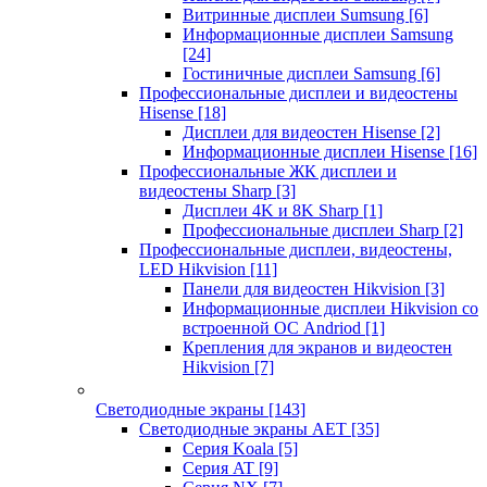
Витринные дисплеи Sumsung
[6]
Информационные дисплеи Samsung
[24]
Гостиничные дисплеи Samsung
[6]
Профессиональные дисплеи и видеостены
Hisense
[18]
Дисплеи для видеостен Hisense
[2]
Информационные дисплеи Hisense
[16]
Профессиональные ЖК дисплеи и
видеостены Sharp
[3]
Дисплеи 4K и 8K Sharp
[1]
Профессиональные дисплеи Sharp
[2]
Профессиональные дисплеи, видеостены,
LED Hikvision
[11]
Панели для видеостен Hikvision
[3]
Информационные дисплеи Hikvision со
встроенной ОС Andriod
[1]
Крепления для экранов и видеостен
Hikvision
[7]
Светодиодные экраны
[143]
Светодиодные экраны AET
[35]
Cерия Koala
[5]
Серия AT
[9]