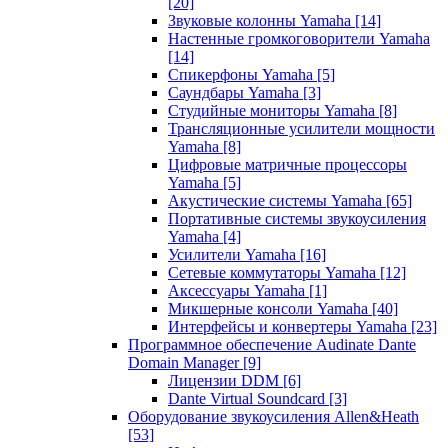
[20]
Звуковые колонны Yamaha
[14]
Настенные громкоговорители Yamaha
[14]
Спикерфоны Yamaha
[5]
Саундбары Yamaha
[3]
Студийные мониторы Yamaha
[8]
Трансляционные усилители мощности
Yamaha
[8]
Цифровые матричные процессоры
Yamaha
[5]
Акустические системы Yamaha
[65]
Портативные системы звукоусиления
Yamaha
[4]
Усилители Yamaha
[16]
Сетевые коммутаторы Yamaha
[12]
Аксессуары Yamaha
[1]
Микшерные консоли Yamaha
[40]
Интерфейсы и конвертеры Yamaha
[23]
Программное обеспечение Audinate Dante
Domain Manager
[9]
Лицензии DDM
[6]
Dante Virtual Soundcard
[3]
Оборудование звукоусиления Allen&Heath
[53]