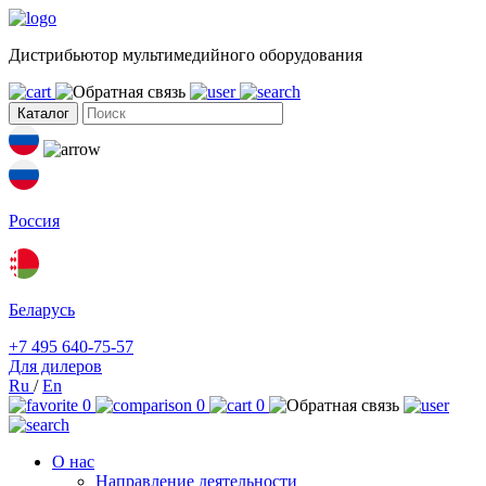
Дистрибьютор мультимедийного оборудования
Каталог
Россия
Беларусь
+7 495 640-75-57
Для дилеров
Ru
/
En
0
0
0
О нас
Направление деятельности