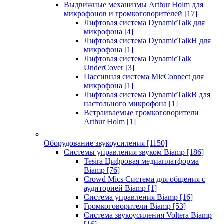
Выдвижные механизмы Arthur Holm для
микрофонов и громкоговорителей
[17]
Лифтовая система DynamicTalk для
микрофона
[4]
Лифтовая система DynamicTalkH для
микрофона
[1]
Лифтовая система DynamicTalk
UnderCover
[3]
Пассивная система MicConnect для
микрофона
[1]
Лифтовая система DynamicTalkB для
настольного микрофона
[1]
Встраиваемые громкоговорители
Arthur Holm
[1]
Оборудование звукоусиления
[1150]
Системы управления звуком Biamp
[186]
Tesira Цифровая медиаплатформа
Biamp
[76]
Crowd Mics Система для общения с
аудиторией Biamp
[1]
Система управления Biamp
[16]
Громкоговорители Biamp
[53]
Система звукоусиления Voltera Biamp