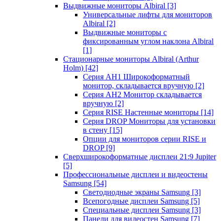
Выдвижные мониторы Albiral
[3]
Универсальные лифты для мониторов
Albiral
[2]
Выдвижные мониторы с
фиксированным углом наклона Albiral
[1]
Стационарные мониторы Albiral (Arthur
Holm)
[42]
Серия AH1 Широкоформатный
монитор, складывается вручную
[2]
Серия AH2 Монитор складывается
вручную
[2]
Серия RISE Настенные мониторы
[14]
Серия DROP Мониторы для установки
в стену
[15]
Опции для мониторов серии RISE и
DROP
[9]
Сверхширокоформатные дисплеи 21:9 Jupiter
[5]
Профессиональные дисплеи и видеостены
Samsung
[54]
Светодиодные экраны Samsung
[3]
Всепогодные дисплеи Samsung
[5]
Специальные дисплеи Samsung
[3]
Панели для видеостен Samsung
[7]