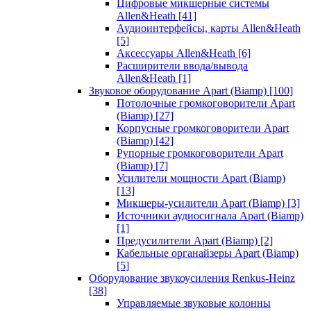
Цифровые микшерные системы
Allen&Heath
[41]
Аудиоинтерфейсы, карты Allen&Heath
[5]
Аксессуары Allen&Heath
[6]
Расширители ввода/вывода
Allen&Heath
[1]
Звуковое оборудование Apart (Biamp)
[100]
Потолочные громкоговорители Apart
(Biamp)
[27]
Корпусные громкоговорители Apart
(Biamp)
[42]
Рупорные громкоговорители Apart
(Biamp)
[7]
Усилители мощности Apart (Biamp)
[13]
Микшеры-усилители Apart (Biamp)
[3]
Источники аудиосигнала Apart (Biamp)
[1]
Предусилители Apart (Biamp)
[2]
Кабельные органайзеры Apart (Biamp)
[5]
Оборудование звукоусиления Renkus-Heinz
[38]
Управляемые звуковые колонны