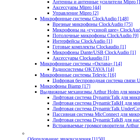
Антенны и антенные усилители Mipro
[
Аксессуары Mipro
[44]
Управление Mipro
[2]
Микрофонные системы ClockAudio
[148]
Врезные микрофоны ClockAudio
[75]
Микрофоны на «гусиной шее» ClockAu
Потолочные микрофоны ClockAudio
[9]
Интерфейсы ClockAudio
[1]
Готовые комплекты Clockaudio
[1]
Микрофоны Dante/USB ClockAudio
[1]
Аксессуары Clockaudio
[1]
Микрофонные системы «Октава»
[14]
Радиосистемы OKTAVA
[14]
Микрофонные системы Televic
[16]
Цифровая беспроводная система связи U
Микрофоны Biamp
[17]
Выдвижные механизмы Arthur Holm для микр
Лифтовая система DynamicTalk для ми
Лифтовая система DynamicTalkH для м
Лифтовая система DynamicTalk UnderCo
Пассивная система MicConnect для мик
Лифтовая система DynamicTalkB для на
Встраиваемые громкоговорители Arthu
Оборудование звукоусиления
[1150]