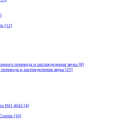
]
tis
[12]
онного перевода и распределения звука
[8]
 перевода и распределения звука
[25]
та ISO 4043
[4]
 Gonsin
[10]