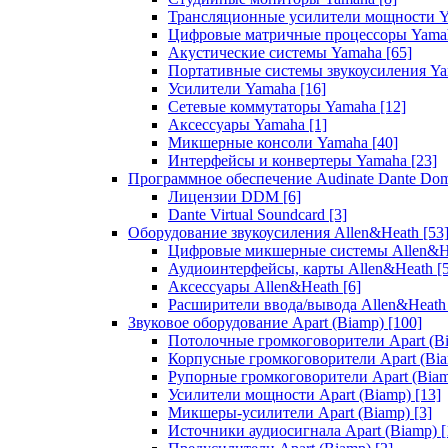
Трансляционные усилители мощности 
Цифровые матричные процессоры Yam
Акустические системы Yamaha
[65]
Портативные системы звукоусиления Y
Усилители Yamaha
[16]
Сетевые коммутаторы Yamaha
[12]
Аксессуары Yamaha
[1]
Микшерные консоли Yamaha
[40]
Интерфейсы и конвертеры Yamaha
[23]
Программное обеспечение Audinate Dante Do
Лицензии DDM
[6]
Dante Virtual Soundcard
[3]
Оборудование звукоусиления Allen&Heath
[53
Цифровые микшерные системы Allen&
Аудиоинтерфейсы, карты Allen&Heath
[
Аксессуары Allen&Heath
[6]
Расширители ввода/вывода Allen&Heat
Звуковое оборудование Apart (Biamp)
[100]
Потолочные громкоговорители Apart (B
Корпусные громкоговорители Apart (Bi
Рупорные громкоговорители Apart (Bia
Усилители мощности Apart (Biamp)
[13]
Микшеры-усилители Apart (Biamp)
[3]
Источники аудиосигнала Apart (Biamp)
[