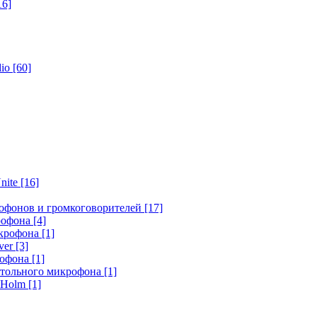
16]
dio
[60]
nite
[16]
офонов и громкоговорителей
[17]
крофона
[4]
икрофона
[1]
ver
[3]
рофона
[1]
стольного микрофона
[1]
r Holm
[1]