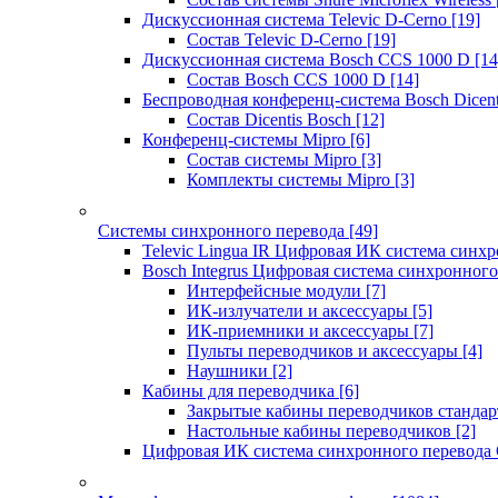
Дискуссионная система Televic D-Cerno
[19]
Состав Televic D-Cerno
[19]
Дискуссионная система Bosch CCS 1000 D
[14
Состав Bosch CCS 1000 D
[14]
Беспроводная конференц-система Bosch Dicen
Состав Dicentis Bosch
[12]
Конференц-системы Mipro
[6]
Состав системы Mipro
[3]
Комплекты системы Mipro
[3]
Системы синхронного перевода
[49]
Televic Lingua IR Цифровая ИК система синхр
Bosch Integrus Цифровая система синхронного
Интерфейсные модули
[7]
ИК-излучатели и аксессуары
[5]
ИК-приемники и аксессуары
[7]
Пульты переводчиков и аксессуары
[4]
Наушники
[2]
Кабины для переводчика
[6]
Закрытые кабины переводчиков стандар
Настольные кабины переводчиков
[2]
Цифровая ИК система синхронного перевода