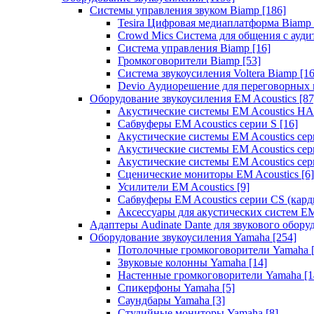
Системы управления звуком Biamp
[186]
Tesira Цифровая медиаплатформа Biamp
Crowd Mics Система для общения с ауд
Система управления Biamp
[16]
Громкоговорители Biamp
[53]
Система звукоусиления Voltera Biamp
[16
Devio Аудиорешение для переговорных
Оборудование звукоусиления EM Acoustics
[87
Акустические системы EM Acoustics 
Сабвуферы EM Acoustics серии S
[16]
Акустические системы EM Acoustics с
Акустические системы EM Acoustics сер
Акустические системы EM Acoustics сер
Сценические мониторы EM Acoustics
[6]
Усилители EM Acoustics
[9]
Сабвуферы EM Acoustics серии CS (кар
Аксессуары для акустических систем EM
Адаптеры Audinate Dante для звукового обор
Оборудование звукоусиления Yamaha
[254]
Потолочные громкоговорители Yamaha
Звуковые колонны Yamaha
[14]
Настенные громкоговорители Yamaha
[1
Спикерфоны Yamaha
[5]
Саундбары Yamaha
[3]
Студийные мониторы Yamaha
[8]