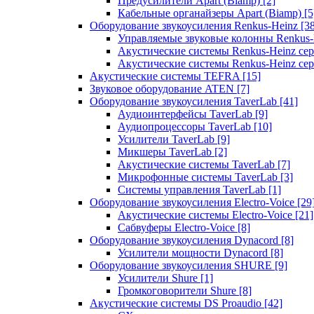
Предусилители Apart (Biamp)
[2]
Кабельные органайзеры Apart (Biamp)
[5
Оборудование звукоусиления Renkus-Heinz
[3
Управляемые звуковые колонны Renkus
Акустические системы Renkus-Heinz с
Акустические системы Renkus-Heinz сер
Акустические системы TEFRA
[15]
Звуковое оборудование ATEN
[7]
Оборудование звукоусиления TaverLab
[41]
Аудиоинтерфейсы TaverLab
[9]
Аудиопроцессоры TaverLab
[10]
Усилители TaverLab
[9]
Микшеры TaverLab
[2]
Акустические системы TaverLab
[7]
Микрофонные системы TaverLab
[3]
Системы управления TaverLab
[1]
Оборудование звукоусиления Electro-Voice
[29
Акустические системы Electro-Voice
[21]
Сабвуферы Electro-Voice
[8]
Оборудование звукоусиления Dynacord
[8]
Усилители мощности Dynacord
[8]
Оборудование звукоусиления SHURE
[9]
Усилители Shure
[1]
Громкоговорители Shure
[8]
Акустические системы DS Proaudio
[42]