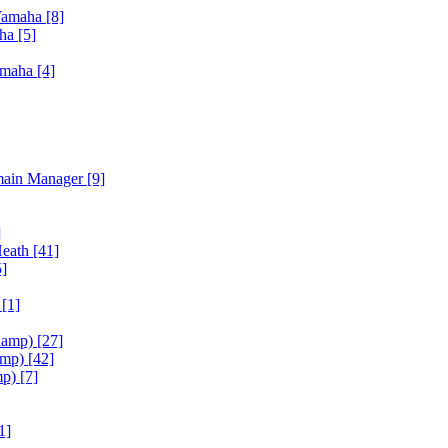
Yamaha
[8]
aha
[5]
amaha
[4]
main Manager
[9]
]
Heath
[41]
5]
h
[1]
iamp)
[27]
amp)
[42]
mp)
[7]
1]