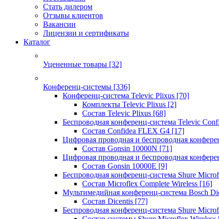
Стать дилером
Отзывы клиентов
Вакансии
Лицензии и сертификаты
Каталог
Уцененные товары
[32]
Конференц-системы
[336]
Конференц-система Televic Plixus
[70]
Комплекты Televic Plixus
[2]
Состав Televic Plixus
[68]
Беспроводная конференц-система Televic Con
Состав Confidea FLEX G4
[17]
Цифровая проводная и беспроводная конфере
Состав Gonsin 10000N
[71]
Цифровая проводная и беспроводная конфере
Состав Gonsin 10000E
[9]
Беспроводная конференц-система Shure Microfl
Состав Microflex Complete Wireless
[16]
Мультимедийная конференц-система Bosch Dic
Состав Dicentis
[77]
Беспроводная конференц-система Shure Microfl
Состав системы Shure Microflex Wireless