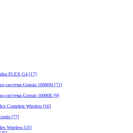
fidea FLEX G4
[17]
нц-система Gonsin 10000N
[71]
нц-система Gonsin 10000E
[9]
ex Complete Wireless
[16]
entis
[77]
ex Wireless
[25]
[25]