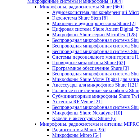
Микрофонные системы и микрофоны
[1084]
Микрофоны, радиосистемы Shure
[660]
Аудиоэкосистема для конференций Micro
Экосистема Shure Stem
[6]
Микшеры и аудиопроцессоры Shure
[2]
Цифровая система Shure Axient Digital
[5
Микрофоны Shure серии Microflex
[128]
Беспроводная микрофонная система Sh
Беспроводная микрофонная система Sh
Беспроводная микрофонная система Sh
Системы персонального мониторинга
[1
Проводные микрофоны Shure
[62]
Программное обеспечение Shure
[3]
Беспроводная микрофонная система Sh
Микрофоны Shure Motiv Digital для зап
Аксессуары для микрофонов Shure
[121]
Головные и петличные микрофоны Shur
Субминиатюрные микрофоны Shure Twi
Антенны RF Venue
[21]
Беспроводная микрофонная система S
Микрофоны Shure Nexadyne
[10]
Кабели и аксессуары Shure
[6]
Микрофоны, радиосистемы и антенны MIPR
Радиосистемы Mipro
[96]
Микрофоны Mipro
[54]