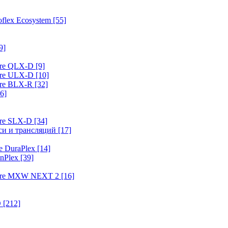
flex Ecosystem
[55]
9]
ure QLX-D
[9]
ure ULX-D
[10]
ure BLX-R
[32]
6]
ure SLX-D
[34]
иси и трансляций
[17]
e DuraPlex
[14]
nPlex
[39]
hure MXW NEXT 2
[16]
O
[212]