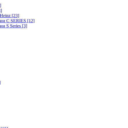
]
8]
-Heinz
[23]
ерии C SERIES
[12]
ии S Series
[3]
]