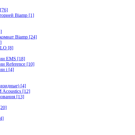
[76]
иторией Biamp
[1]
]
 комнат Biamp
[24]
]
HALO
[8]
ерии EMS
[18]
ии Reference
[10]
ии i
[4]
диоидные)
[4]
 Acoustics
[12]
удования
[13]
[20]
4]