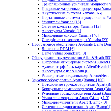
Трансляционные усилители мощности 
Цифровые матричные процессоры Yam
Акустические системы Yamaha
[65]
Портативные системы звукоусиления Y
Усилители Yamaha
[16]
Сетевые коммутаторы Yamaha
[12]
Аксессуары Yamaha
[1]
Микшерные консоли Yamaha
[40]
Интерфейсы и конвертеры Yamaha
[23]
Программное обеспечение Audinate Dante Do
Лицензии DDM
[6]
Dante Virtual Soundcard
[3]
Оборудование звукоусиления Allen&Heath
[53
Цифровые микшерные системы Allen&
Аудиоинтерфейсы, карты Allen&Heath
[
Аксессуары Allen&Heath
[6]
Расширители ввода/вывода Allen&Heat
Звуковое оборудование Apart (Biamp)
[100]
Потолочные громкоговорители Apart (B
Корпусные громкоговорители Apart (Bi
Рупорные громкоговорители Apart (Bia
Усилители мощности Apart (Biamp)
[13]
Микшеры-усилители Apart (Biamp)
[3]
Источники аудиосигнала Apart (Biamp)
[