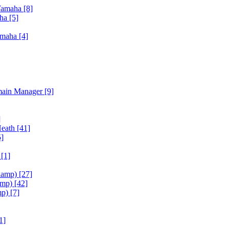
Yamaha
[8]
aha
[5]
amaha
[4]
main Manager
[9]
]
Heath
[41]
5]
h
[1]
iamp)
[27]
amp)
[42]
mp)
[7]
1]