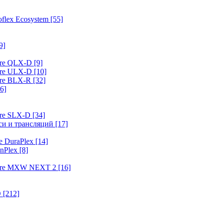
flex Ecosystem
[55]
9]
ure QLX-D
[9]
ure ULX-D
[10]
ure BLX-R
[32]
6]
ure SLX-D
[34]
иси и трансляций
[17]
e DuraPlex
[14]
nPlex
[8]
hure MXW NEXT 2
[16]
O
[212]