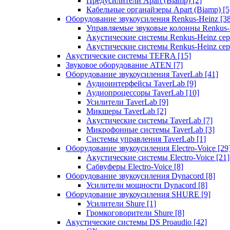
Предусилители Apart (Biamp)
[2]
Кабельные органайзеры Apart (Biamp)
[5
Оборудование звукоусиления Renkus-Heinz
[3
Управляемые звуковые колонны Renkus
Акустические системы Renkus-Heinz с
Акустические системы Renkus-Heinz сер
Акустические системы TEFRA
[15]
Звуковое оборудование ATEN
[7]
Оборудование звукоусиления TaverLab
[41]
Аудиоинтерфейсы TaverLab
[9]
Аудиопроцессоры TaverLab
[10]
Усилители TaverLab
[9]
Микшеры TaverLab
[2]
Акустические системы TaverLab
[7]
Микрофонные системы TaverLab
[3]
Системы управления TaverLab
[1]
Оборудование звукоусиления Electro-Voice
[29
Акустические системы Electro-Voice
[21]
Сабвуферы Electro-Voice
[8]
Оборудование звукоусиления Dynacord
[8]
Усилители мощности Dynacord
[8]
Оборудование звукоусиления SHURE
[9]
Усилители Shure
[1]
Громкоговорители Shure
[8]
Акустические системы DS Proaudio
[42]