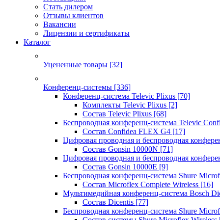
Стать дилером
Отзывы клиентов
Вакансии
Лицензии и сертификаты
Каталог
Уцененные товары
[32]
Конференц-системы
[336]
Конференц-система Televic Plixus
[70]
Комплекты Televic Plixus
[2]
Состав Televic Plixus
[68]
Беспроводная конференц-система Televic Con
Состав Confidea FLEX G4
[17]
Цифровая проводная и беспроводная конфере
Состав Gonsin 10000N
[71]
Цифровая проводная и беспроводная конфере
Состав Gonsin 10000E
[9]
Беспроводная конференц-система Shure Microfl
Состав Microflex Complete Wireless
[16]
Мультимедийная конференц-система Bosch Dic
Состав Dicentis
[77]
Беспроводная конференц-система Shure Microfl
Состав системы Shure Microflex Wireless