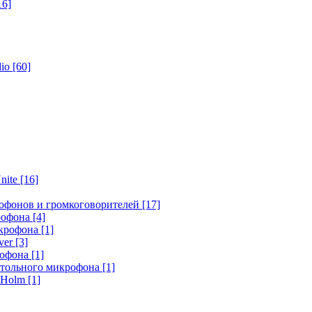
16]
dio
[60]
nite
[16]
офонов и громкоговорителей
[17]
крофона
[4]
икрофона
[1]
ver
[3]
рофона
[1]
стольного микрофона
[1]
r Holm
[1]