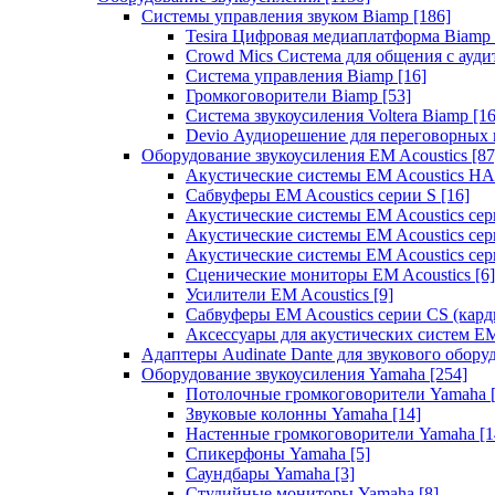
Системы управления звуком Biamp
[186]
Tesira Цифровая медиаплатформа Biamp
Crowd Mics Система для общения с ауд
Система управления Biamp
[16]
Громкоговорители Biamp
[53]
Система звукоусиления Voltera Biamp
[16
Devio Аудиорешение для переговорных
Оборудование звукоусиления EM Acoustics
[87
Акустические системы EM Acoustics 
Сабвуферы EM Acoustics серии S
[16]
Акустические системы EM Acoustics с
Акустические системы EM Acoustics сер
Акустические системы EM Acoustics сер
Сценические мониторы EM Acoustics
[6]
Усилители EM Acoustics
[9]
Сабвуферы EM Acoustics серии CS (кар
Аксессуары для акустических систем EM
Адаптеры Audinate Dante для звукового обор
Оборудование звукоусиления Yamaha
[254]
Потолочные громкоговорители Yamaha
Звуковые колонны Yamaha
[14]
Настенные громкоговорители Yamaha
[1
Спикерфоны Yamaha
[5]
Саундбары Yamaha
[3]
Студийные мониторы Yamaha
[8]