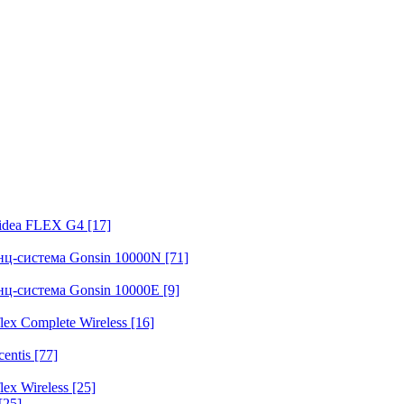
fidea FLEX G4
[17]
нц-система Gonsin 10000N
[71]
нц-система Gonsin 10000E
[9]
ex Complete Wireless
[16]
entis
[77]
ex Wireless
[25]
[25]