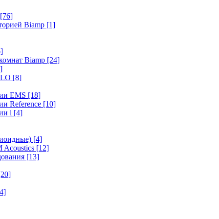
[76]
иторией Biamp
[1]
]
 комнат Biamp
[24]
]
HALO
[8]
ерии EMS
[18]
ии Reference
[10]
ии i
[4]
диоидные)
[4]
 Acoustics
[12]
удования
[13]
[20]
4]