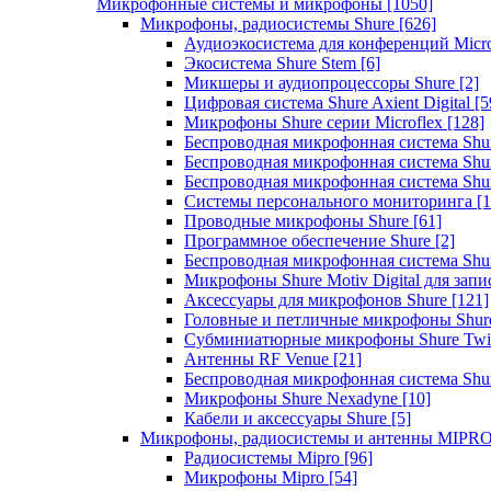
Микрофонные системы и микрофоны
[1050]
Микрофоны, радиосистемы Shure
[626]
Аудиоэкосистема для конференций Micro
Экосистема Shure Stem
[6]
Микшеры и аудиопроцессоры Shure
[2]
Цифровая система Shure Axient Digital
[5
Микрофоны Shure серии Microflex
[128]
Беспроводная микрофонная система Sh
Беспроводная микрофонная система Sh
Беспроводная микрофонная система Sh
Системы персонального мониторинга
[1
Проводные микрофоны Shure
[61]
Программное обеспечение Shure
[2]
Беспроводная микрофонная система Sh
Микрофоны Shure Motiv Digital для зап
Аксессуары для микрофонов Shure
[121]
Головные и петличные микрофоны Shur
Субминиатюрные микрофоны Shure Twi
Антенны RF Venue
[21]
Беспроводная микрофонная система S
Микрофоны Shure Nexadyne
[10]
Кабели и аксессуары Shure
[5]
Микрофоны, радиосистемы и антенны MIPR
Радиосистемы Mipro
[96]
Микрофоны Mipro
[54]