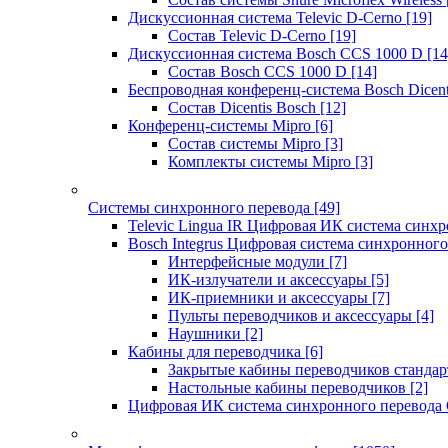
Дискуссионная система Televic D-Cerno
[19]
Состав Televic D-Cerno
[19]
Дискуссионная система Bosch CCS 1000 D
[14
Состав Bosch CCS 1000 D
[14]
Беспроводная конференц-система Bosch Dicen
Состав Dicentis Bosch
[12]
Конференц-системы Mipro
[6]
Состав системы Mipro
[3]
Комплекты системы Mipro
[3]
Системы синхронного перевода
[49]
Televic Lingua IR Цифровая ИК система синхр
Bosch Integrus Цифровая система синхронного
Интерфейсные модули
[7]
ИК-излучатели и аксессуары
[5]
ИК-приемники и аксессуары
[7]
Пульты переводчиков и аксессуары
[4]
Наушники
[2]
Кабины для переводчика
[6]
Закрытые кабины переводчиков стандар
Настольные кабины переводчиков
[2]
Цифровая ИК система синхронного перевода