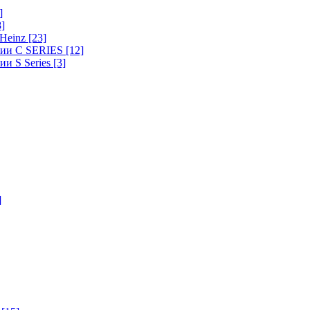
]
8]
-Heinz
[23]
ерии C SERIES
[12]
ии S Series
[3]
]