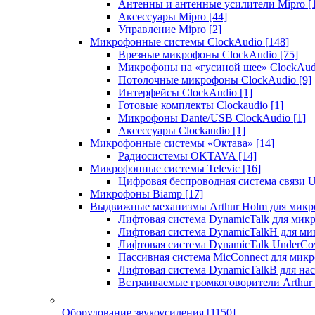
Антенны и антенные усилители Mipro
[
Аксессуары Mipro
[44]
Управление Mipro
[2]
Микрофонные системы ClockAudio
[148]
Врезные микрофоны ClockAudio
[75]
Микрофоны на «гусиной шее» ClockAu
Потолочные микрофоны ClockAudio
[9]
Интерфейсы ClockAudio
[1]
Готовые комплекты Clockaudio
[1]
Микрофоны Dante/USB ClockAudio
[1]
Аксессуары Clockaudio
[1]
Микрофонные системы «Октава»
[14]
Радиосистемы OKTAVA
[14]
Микрофонные системы Televic
[16]
Цифровая беспроводная система связи U
Микрофоны Biamp
[17]
Выдвижные механизмы Arthur Holm для микр
Лифтовая система DynamicTalk для ми
Лифтовая система DynamicTalkH для м
Лифтовая система DynamicTalk UnderCo
Пассивная система MicConnect для мик
Лифтовая система DynamicTalkB для на
Встраиваемые громкоговорители Arthu
Оборудование звукоусиления
[1150]