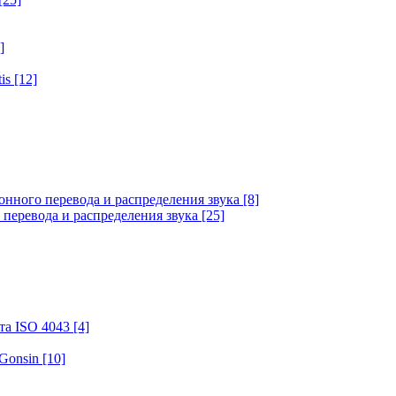
]
tis
[12]
онного перевода и распределения звука
[8]
 перевода и распределения звука
[25]
та ISO 4043
[4]
 Gonsin
[10]