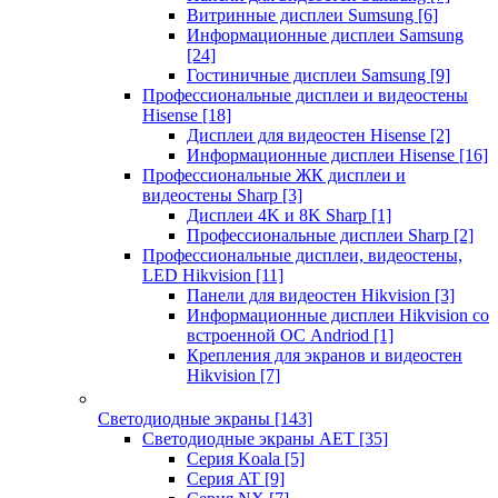
Витринные дисплеи Sumsung
[6]
Информационные дисплеи Samsung
[24]
Гостиничные дисплеи Samsung
[9]
Профессиональные дисплеи и видеостены
Hisense
[18]
Дисплеи для видеостен Hisense
[2]
Информационные дисплеи Hisense
[16]
Профессиональные ЖК дисплеи и
видеостены Sharp
[3]
Дисплеи 4K и 8K Sharp
[1]
Профессиональные дисплеи Sharp
[2]
Профессиональные дисплеи, видеостены,
LED Hikvision
[11]
Панели для видеостен Hikvision
[3]
Информационные дисплеи Hikvision со
встроенной ОС Andriod
[1]
Крепления для экранов и видеостен
Hikvision
[7]
Светодиодные экраны
[143]
Светодиодные экраны AET
[35]
Cерия Koala
[5]
Серия AT
[9]