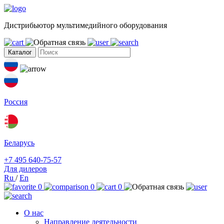
Дистрибьютор мультимедийного оборудования
Каталог
Россия
Беларусь
+7 495 640-75-57
Для дилеров
Ru
/
En
0
0
0
О нас
Направление деятельности