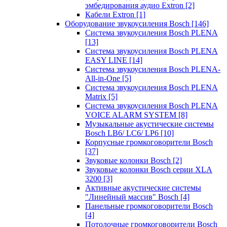
эмбедирования аудио Extron
[2]
Кабели Extron
[1]
Оборудование звукоусиления Bosch
[146]
Система звукоусиления Bosch PLENA
[13]
Система звукоусиления Bosch PLENA
EASY LINE
[14]
Система звукоусиления Bosch PLENA-
All-in-One
[5]
Система звукоусиления Bosch PLENA
Matrix
[5]
Система звукоусиления Bosch PLENA
VOICE ALARM SYSTEM
[8]
Музыкальные акустические системы
Bosch LB6/ LC6/ LP6
[10]
Корпусные громкоговорители Bosch
[37]
Звуковые колонки Bosch
[2]
Звуковые колонки Bosch серии XLA
3200
[3]
Активные акустические системы
"Линейный массив" Bosch
[4]
Панельные громкоговорители Bosch
[4]
Потолочные громкоговорители Bosch