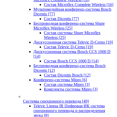
Состав Microflex Complete Wireless
[16]
Мультимедийная конференц-система Bosch
Dicentis
[77]
Состав Dicentis
[77]
Беспроводная конференц-система Shure
Microflex Wireless
[25]
Состав системы Shure Microflex
Wireless
[25]
Дискуссионная система Televic D-Cerno
[19]
Состав Televic D-Cerno
[19]
Дискуссионная система Bosch CCS 1000 D
[14]
Состав Bosch CCS 1000 D
[14]
Беспроводная конференц-система Bosch
Dicentis
[12]
Состав Dicentis Bosch
[12]
Конференц-системы Mipro
[6]
Состав системы Mipro
[3]
Комплекты системы Mipro
[3]
Системы синхронного перевода
[49]
Televic Lingua IR Цифровая ИК система
синхронного перевода и распределения
звука
[8]