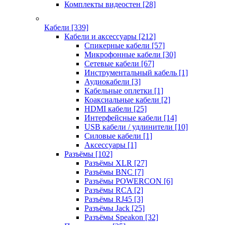
Комплекты видеостен
[28]
Кабели
[339]
Кабели и аксессуары
[212]
Спикерные кабели
[57]
Микрофонные кабели
[30]
Сетевые кабели
[67]
Инструментальный кабель
[1]
Аудиокабели
[3]
Кабельные оплетки
[1]
Коаксиальные кабели
[2]
HDMI кабели
[25]
Интерфейсные кабели
[14]
USB кабели / удлинители
[10]
Силовые кабели
[1]
Аксессуары
[1]
Разъёмы
[102]
Разъёмы XLR
[27]
Разъёмы BNC
[7]
Разъёмы POWERCON
[6]
Разъёмы RCA
[2]
Разъёмы RJ45
[3]
Разъёмы Jack
[25]
Разъёмы Speakon
[32]