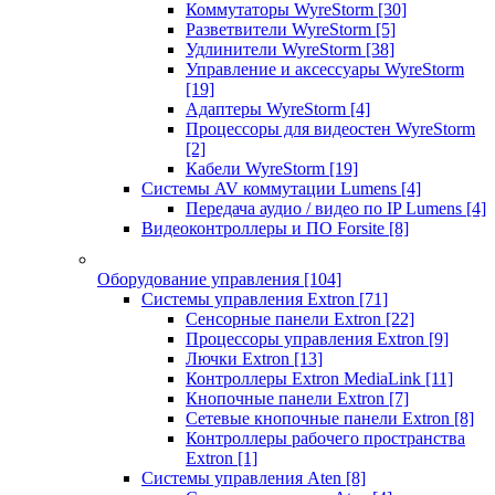
Коммутаторы WyreStorm
[30]
Разветвители WyreStorm
[5]
Удлинители WyreStorm
[38]
Управление и аксессуары WyreStorm
[19]
Адаптеры WyreStorm
[4]
Процессоры для видеостен WyreStorm
[2]
Кабели WyreStorm
[19]
Системы AV коммутации Lumens
[4]
Передача аудио / видео по IP Lumens
[4]
Видеоконтроллеры и ПО Forsite
[8]
Оборудование управления
[104]
Системы управления Extron
[71]
Сенсорные панели Extron
[22]
Процессоры управления Extron
[9]
Лючки Extron
[13]
Контроллеры Extron MediaLink
[11]
Кнопочные панели Extron
[7]
Сетевые кнопочные панели Extron
[8]
Контроллеры рабочего пространства
Extron
[1]
Системы управления Aten
[8]