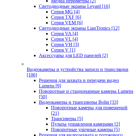
Медиа периметры
[2]
Светодиодные экраны Leyard
[16]
Серия MG
[4]
Серия TXF
[6]
Серия VEM
[6]
Светодиодные экраны LianTronics
[12]
Серия VA
[4]
Серия VL
[4]
Серия VH
[3]
Серия V
[1]
Аксессуары для LED панелей
[2]
Видеокамеры и устройства записи и трансляции
[106]
Решения для захвата и передачи видео
Lumens
[9]
Поворотные и стационарные камеры Lumens
[50]
Видеокамеры и трансиверы Bolin
[33]
Поворотные камеры для помещений
[21]
Трансиверы
[5]
Пульты управления камерами
[2]
Поворотные уличные камеры
[5]
Решения для видеозахвата и потокового