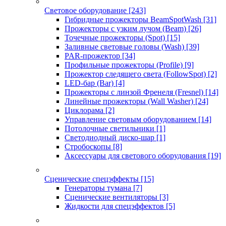
Световое оборудование
[243]
Гибридные прожекторы BeamSpotWash
[31]
Прожекторы с узким лучом (Beam)
[26]
Точечные прожекторы (Spot)
[15]
Заливные световые головы (Wash)
[39]
PAR-прожектор
[34]
Профильные прожекторы (Profile)
[9]
Прожектор следящего света (FollowSpot)
[2]
LED-бар (Bar)
[4]
Прожекторы с линзой Френеля (Fresnel)
[14]
Линейные прожекторы (Wall Washer)
[24]
Циклорама
[2]
Управление световым оборудованием
[14]
Потолочные светильники
[1]
Светодиодный диско-шар
[1]
Стробоскопы
[8]
Аксессуары для светового оборудования
[19]
Сценические спецэффекты
[15]
Генераторы тумана
[7]
Сценические вентиляторы
[3]
Жидкости для спецэффектов
[5]