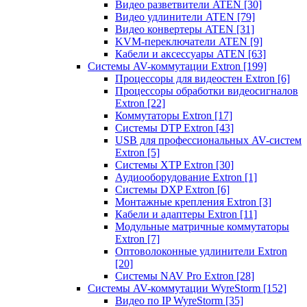
Видео разветвители ATEN
[30]
Видео удлинители ATEN
[79]
Видео конвертеры ATEN
[31]
KVM-переключатели ATEN
[9]
Кабели и аксессуары ATEN
[63]
Системы AV-коммутации Extron
[199]
Процессоры для видеостен Extron
[6]
Процессоры обработки видеосигналов
Extron
[22]
Коммутаторы Extron
[17]
Системы DTP Extron
[43]
USB для профессиональных AV-систем
Extron
[5]
Системы XTP Extron
[30]
Аудиооборудование Extron
[1]
Системы DXP Extron
[6]
Монтажные крепления Extron
[3]
Кабели и адаптеры Extron
[11]
Модульные матричные коммутаторы
Extron
[7]
Оптоволоконные удлинители Extron
[20]
Системы NAV Pro Extron
[28]
Системы AV-коммутации WyreStorm
[152]
Видео по IP WyreStorm
[35]