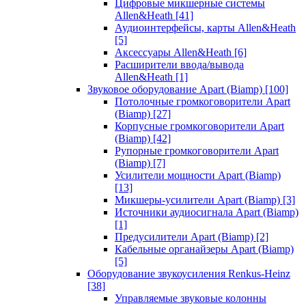
Цифровые микшерные системы
Allen&Heath
[41]
Аудиоинтерфейсы, карты Allen&Heath
[5]
Аксессуары Allen&Heath
[6]
Расширители ввода/вывода
Allen&Heath
[1]
Звуковое оборудование Apart (Biamp)
[100]
Потолочные громкоговорители Apart
(Biamp)
[27]
Корпусные громкоговорители Apart
(Biamp)
[42]
Рупорные громкоговорители Apart
(Biamp)
[7]
Усилители мощности Apart (Biamp)
[13]
Микшеры-усилители Apart (Biamp)
[3]
Источники аудиосигнала Apart (Biamp)
[1]
Предусилители Apart (Biamp)
[2]
Кабельные органайзеры Apart (Biamp)
[5]
Оборудование звукоусиления Renkus-Heinz
[38]
Управляемые звуковые колонны