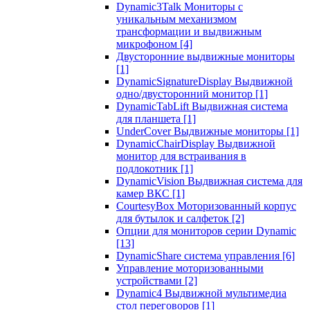
Dynamic3Talk Мониторы с
уникальным механизмом
трансформации и выдвижным
микрофоном
[4]
Двусторонние выдвижные мониторы
[1]
DynamicSignatureDisplay Выдвижной
одно/двусторонний монитор
[1]
DynamicTabLift Выдвижная система
для планшета
[1]
UnderCover Выдвижные мониторы
[1]
DynamicChairDisplay Выдвижной
монитор для встраивания в
подлокотник
[1]
DynamicVision Выдвижная система для
камер ВКС
[1]
CourtesyBox Моторизованный корпус
для бутылок и салфеток
[2]
Опции для мониторов серии Dynamic
[13]
DynamicShare система управления
[6]
Управление моторизованными
устройствами
[2]
Dynamic4 Выдвижной мультимедиа
стол переговоров
[1]