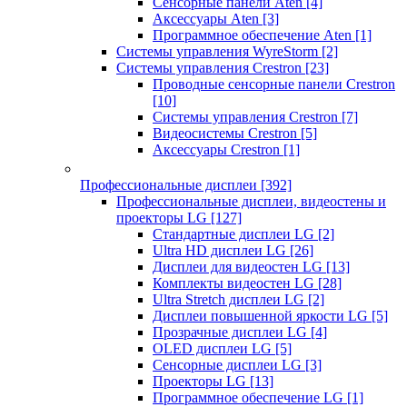
Сенсорные панели Aten
[4]
Аксессуары Aten
[3]
Программное обеспечение Aten
[1]
Системы управления WyreStorm
[2]
Системы управления Crestron
[23]
Проводные сенсорные панели Crestron
[10]
Системы управления Crestron
[7]
Видеосистемы Crestron
[5]
Аксессуары Crestron
[1]
Профессиональные дисплеи
[392]
Профессиональные дисплеи, видеостены и
проекторы LG
[127]
Стандартные дисплеи LG
[2]
Ultra HD дисплеи LG
[26]
Дисплеи для видеостен LG
[13]
Комплекты видеостен LG
[28]
Ultra Stretch дисплеи LG
[2]
Дисплеи повышенной яркости LG
[5]
Прозрачные дисплеи LG
[4]
OLED дисплеи LG
[5]
Сенсорные дисплеи LG
[3]
Проекторы LG
[13]
Программное обеспечение LG
[1]