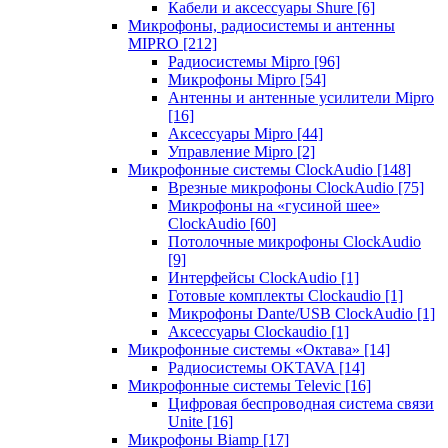
Кабели и аксессуары Shure
[6]
Микрофоны, радиосистемы и антенны
MIPRO
[212]
Радиосистемы Mipro
[96]
Микрофоны Mipro
[54]
Антенны и антенные усилители Mipro
[16]
Аксессуары Mipro
[44]
Управление Mipro
[2]
Микрофонные системы ClockAudio
[148]
Врезные микрофоны ClockAudio
[75]
Микрофоны на «гусиной шее»
ClockAudio
[60]
Потолочные микрофоны ClockAudio
[9]
Интерфейсы ClockAudio
[1]
Готовые комплекты Clockaudio
[1]
Микрофоны Dante/USB ClockAudio
[1]
Аксессуары Clockaudio
[1]
Микрофонные системы «Октава»
[14]
Радиосистемы OKTAVA
[14]
Микрофонные системы Televic
[16]
Цифровая беспроводная система связи
Unite
[16]
Микрофоны Biamp
[17]