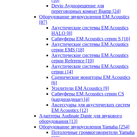
[16]
Devio Аудиорешение для
переговорных комнат Biamp
[24]
Оборудование звукоусиления EM Acoustics
[87]
Акустические системы EM Acoustics
HALO
[8]
Сабвуферы EM Acoustics серии S
[16]
Акустические системы EM Acoustics
серии EMS
[18]
Акустические системы EM Acoustics
серии Reference
[10]
Акустические системы EM Acoustics
серии i
[4]
Сценические мониторы EM Acoustics
[6]
Усилители EM Acoustics
[9]
Сабвуферы EM Acoustics серии CS
(кардиоидные)
[4]
Аксессуары для акустических систем
EM Acoustics
[12]
Адаптеры Audinate Dante для звукового
оборудования
[13]
Оборудование звукоусиления Yamaha
[254]
Потолочные громкоговорители Yamaha