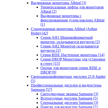
Выдвижные мониторы Albiral
[3]
Универсальные лифты для мониторов
Albiral
[2]
Выдвижные мониторы с
фиксированным углом наклона Albiral
[1]
Стационарные мониторы Albiral (Arthur
Holm)
[42]
Серия AH1 Широкоформатный
монитор, складывается вручную
[2]
Серия AH2 Монитор складывается
вручную
[2]
Серия RISE Настенные мониторы
[14]
Серия DROP Мониторы для установки
в стену
[15]
Опции для мониторов серии RISE и
DROP
[9]
Сверхширокоформатные дисплеи 21:9 Jupiter
[5]
Профессиональные дисплеи и видеостены
Samsung
[57]
Светодиодные экраны Samsung
[3]
Всепогодные дисплеи Samsung
[5]
Специальные дисплеи Samsung
[3]
Панели для видеостен Samsung
[7]