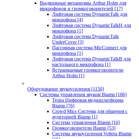
Выдвижные механизмы Arthur Holm для
микрофонов и громкоговорителей
[17]
Лифтовая система DynamicTalk для
микрофона
[4]
Лифтовая система DynamicTalkH для
микрофона
[1]
Лифтовая система DynamicTalk
UnderCover
[3]
Пассивная система MicConnect для
микрофона
[1]
Лифтовая система DynamicTalkB для
настольного микрофона
[1]
Встраиваемые громкоговорители
Arthur Holm
[1]
Оборудование звукоусиления
[1150]
Системы управления звуком Biamp
[186]
Tesira Цифровая медиаплатформа
Biamp
[76]
Crowd Mics Система для общения с
аудиторией Biamp
[1]
Система управления Biamp
[16]
Громкоговорители Biamp
[53]
Система звукоусиления Voltera Biamp