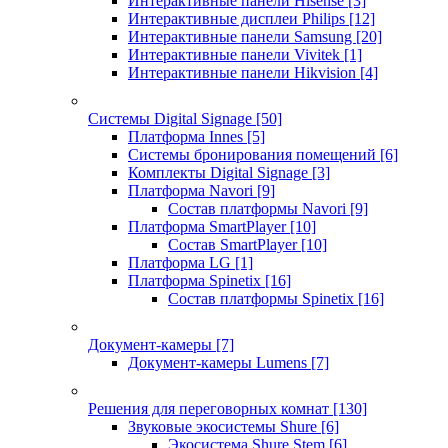
Интерактивные панели Hisense
[3]
Интерактивные дисплеи Philips
[12]
Интерактивные панели Samsung
[20]
Интерактивные панели Vivitek
[1]
Интерактивные панели Hikvision
[4]
Системы Digital Signage
[50]
Платформа Innes
[5]
Системы бронирования помещений
[6]
Комплекты Digital Signage
[3]
Платформа Navori
[9]
Состав платформы Navori
[9]
Платформа SmartPlayer
[10]
Состав SmartPlayer
[10]
Платформа LG
[1]
Платформа Spinetix
[16]
Состав платформы Spinetix
[16]
Документ-камеры
[7]
Документ-камеры Lumens
[7]
Решения для переговорных комнат
[130]
Звуковые экосистемы Shure
[6]
Экосистема Shure Stem
[6]