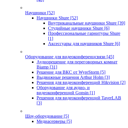
Наушники
[52]
Наушники Shure
[52]
Внутриканальные наушники Shure
[39]
Студийные наушники Shure
[6]
Профессиональные гарнитуры Shure
[1]
Аксессуары для наушников Shure
[6]
Оборудование для видеоконференцсвязи
[45]
Аудиорешение для переговорных комнат
Biamp
[31]
Решение для ВКС от WyreStorm
[5]
Выдвижные решения Arthur Holm
[3]
Решения для видеоконференций Hikvision
[2]
Оборудование для аудио- и
видеоконференций Gonsin
[1]
Решения для видеоконференций TaverLAB
[3]
Шоу-оборудование
[5]
Медиасерверы
[5]