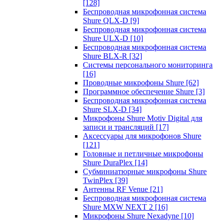
[128]
Беспроводная микрофонная система
Shure QLX-D
[9]
Беспроводная микрофонная система
Shure ULX-D
[10]
Беспроводная микрофонная система
Shure BLX-R
[32]
Системы персонального мониторинга
[16]
Проводные микрофоны Shure
[62]
Программное обеспечение Shure
[3]
Беспроводная микрофонная система
Shure SLX-D
[34]
Микрофоны Shure Motiv Digital для
записи и трансляций
[17]
Аксессуары для микрофонов Shure
[121]
Головные и петличные микрофоны
Shure DuraPlex
[14]
Субминиатюрные микрофоны Shure
TwinPlex
[39]
Антенны RF Venue
[21]
Беспроводная микрофонная система
Shure MXW NEXT 2
[16]
Микрофоны Shure Nexadyne
[10]