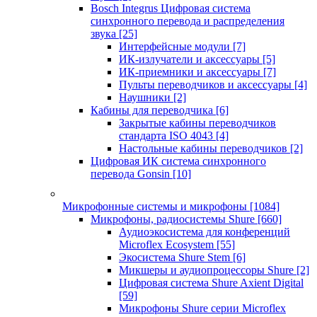
Bosch Integrus Цифровая система
синхронного перевода и распределения
звука
[25]
Интерфейсные модули
[7]
ИК-излучатели и аксессуары
[5]
ИК-приемники и аксессуары
[7]
Пульты переводчиков и аксессуары
[4]
Наушники
[2]
Кабины для переводчика
[6]
Закрытые кабины переводчиков
стандарта ISO 4043
[4]
Настольные кабины переводчиков
[2]
Цифровая ИК система синхронного
перевода Gonsin
[10]
Микрофонные системы и микрофоны
[1084]
Микрофоны, радиосистемы Shure
[660]
Аудиоэкосистема для конференций
Microflex Ecosystem
[55]
Экосистема Shure Stem
[6]
Микшеры и аудиопроцессоры Shure
[2]
Цифровая система Shure Axient Digital
[59]
Микрофоны Shure серии Microflex