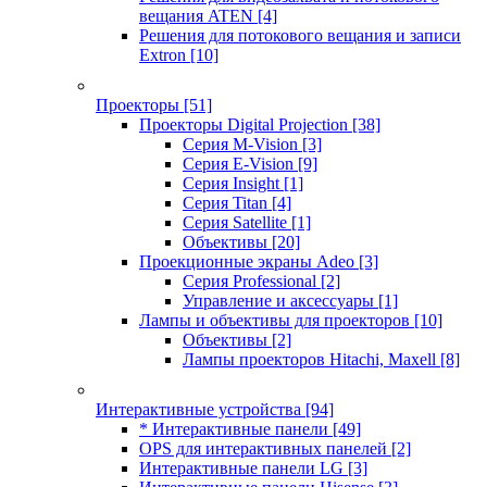
вещания ATEN
[4]
Решения для потокового вещания и записи
Extron
[10]
Проекторы
[51]
Проекторы Digital Projection
[38]
Серия M-Vision
[3]
Серия E-Vision
[9]
Серия Insight
[1]
Серия Titan
[4]
Серия Satellite
[1]
Объективы
[20]
Проекционные экраны Adeo
[3]
Серия Professional
[2]
Управление и аксессуары
[1]
Лампы и объективы для проекторов
[10]
Объективы
[2]
Лампы проекторов Hitachi, Maxell
[8]
Интерактивные устройства
[94]
* Интерактивные панели
[49]
OPS для интерактивных панелей
[2]
Интерактивные панели LG
[3]