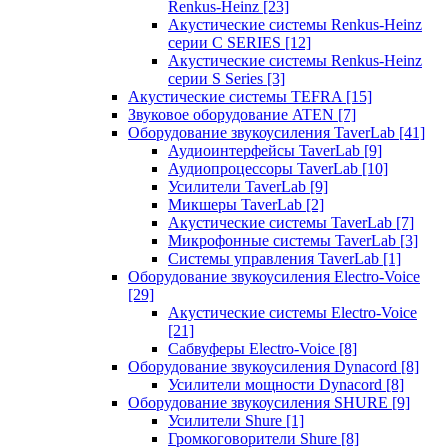
Renkus-Heinz
[23]
Акустические системы Renkus-Heinz
серии C SERIES
[12]
Акустические системы Renkus-Heinz
серии S Series
[3]
Акустические системы TEFRA
[15]
Звуковое оборудование ATEN
[7]
Оборудование звукоусиления TaverLab
[41]
Аудиоинтерфейсы TaverLab
[9]
Аудиопроцессоры TaverLab
[10]
Усилители TaverLab
[9]
Микшеры TaverLab
[2]
Акустические системы TaverLab
[7]
Микрофонные системы TaverLab
[3]
Системы управления TaverLab
[1]
Оборудование звукоусиления Electro-Voice
[29]
Акустические системы Electro-Voice
[21]
Сабвуферы Electro-Voice
[8]
Оборудование звукоусиления Dynacord
[8]
Усилители мощности Dynacord
[8]
Оборудование звукоусиления SHURE
[9]
Усилители Shure
[1]
Громкоговорители Shure
[8]