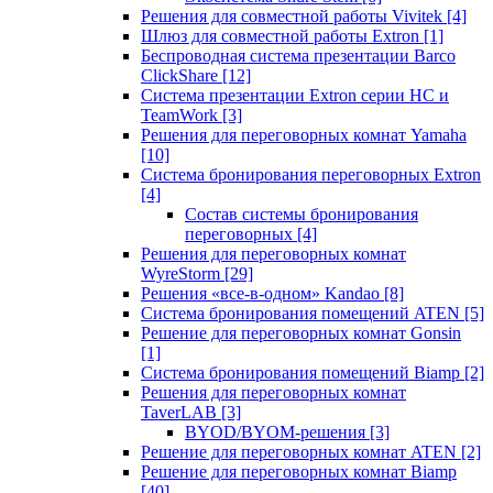
Решения для совместной работы Vivitek
[4]
Шлюз для совместной работы Extron
[1]
Беспроводная система презентации Barco
ClickShare
[12]
Система презентации Extron серии HC и
TeamWork
[3]
Решения для переговорных комнат Yamaha
[10]
Система бронирования переговорных Extron
[4]
Состав системы бронирования
переговорных
[4]
Решения для переговорных комнат
WyreStorm
[29]
Решения «все-в-одном» Kandao
[8]
Система бронирования помещений ATEN
[5]
Решение для переговорных комнат Gonsin
[1]
Система бронирования помещений Biamp
[2]
Решения для переговорных комнат
TaverLAB
[3]
BYOD/BYOM-решения
[3]
Решение для переговорных комнат ATEN
[2]
Решение для переговорных комнат Biamp
[40]