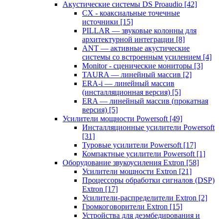
Акустические системы DS Proaudio
[42]
CX - коаксиальные точечные
источники
[15]
PILLAR — звуковые колонны для
архитектурной интеграции
[8]
ANT — активные акустические
системы со встроенным усилением
[4]
Monitor - сценические мониторы
[3]
TAURA — линейный массив
[2]
ERA-i — линейный массив
(инсталляционная версия)
[5]
ERA — линейный массив (прокатная
версия)
[5]
Усилители мощности Powersoft
[49]
Инсталляционные усилители Powersoft
[31]
Туровые усилители Powersoft
[17]
Компактные усилители Powersoft
[1]
Оборудование звукоусиления Extron
[58]
Усилители мощности Extron
[21]
Процессоры обработки сигналов (DSP)
Extron
[17]
Усилители-распределители Extron
[2]
Громкоговорители Extron
[15]
Устройства для деэмбедирования и