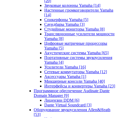
[20]
Звуковые колонны Yamaha
[14]
Настенные громкоговорители Yamaha
[14]
Спикерфоны Yamaha
[5]
Саундбары Yamaha
[3]
Студийные мониторы Yamaha
[8]
Трансляционные усилители мощности
Yamaha
[8]
Цифровые матричные процессоры
Yamaha
[5]
Акустические системы Yamaha
[65]
Портативные системы звукоусиления
Yamaha
[4]
Усилители Yamaha
[16]
Сетевые коммутаторы Yamaha
[12]
Аксессуары Yamaha
[1]
Микшерные консоли Yamaha
[40]
Интерфейсы и конвертеры Yamaha
[23]
Программное обеспечение Audinate Dante
Domain Manager
[9]
Лицензии DDM
[6]
Dante Virtual Soundcard
[3]
Оборудование звукоусиления Allen&Heath
[53]