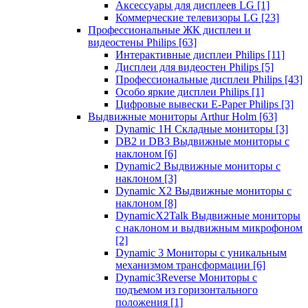
Аксессуары для дисплеев LG
[1]
Коммерческие телевизоры LG
[23]
Профессиональные ЖК дисплеи и
видеостены Philips
[63]
Интерактивные дисплеи Philips
[11]
Дисплеи для видеостен Philips
[5]
Профессиональные дисплеи Philips
[43]
Особо яркие дисплеи Philips
[1]
Цифровые вывески E-Paper Philips
[3]
Выдвижные мониторы Arthur Holm
[63]
Dynamic 1Н Складные мониторы
[3]
DB2 и DB3 Выдвижные мониторы с
наклоном
[6]
Dynamic2 Выдвижные мониторы с
наклоном
[3]
Dynamic X2 Выдвижные мониторы с
наклоном
[8]
DynamicX2Talk Выдвижные мониторы
с наклоном и выдвижным микрофоном
[2]
Dynamic 3 Мониторы с уникальным
механизмом трансформации
[6]
Dynamic3Reverse Мониторы с
подъемом из горизонтального
положения
[1]