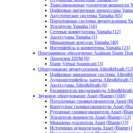
Трансляционные усилители мощности 
Цифровые матричные процессоры Yam
Акустические системы Yamaha
[65]
Портативные системы звукоусиления Y
Усилители Yamaha
[16]
Сетевые коммутаторы Yamaha
[12]
Аксессуары Yamaha
[1]
Микшерные консоли Yamaha
[40]
Интерфейсы и конвертеры Yamaha
[23]
Программное обеспечение Audinate Dante Do
Лицензии DDM
[6]
Dante Virtual Soundcard
[3]
Оборудование звукоусиления Allen&Heath
[53
Цифровые микшерные системы Allen&
Аудиоинтерфейсы, карты Allen&Heath
[
Аксессуары Allen&Heath
[6]
Расширители ввода/вывода Allen&Heat
Звуковое оборудование Apart (Biamp)
[100]
Потолочные громкоговорители Apart (B
Корпусные громкоговорители Apart (Bi
Рупорные громкоговорители Apart (Bia
Усилители мощности Apart (Biamp)
[13]
Микшеры-усилители Apart (Biamp)
[3]
Источники аудиосигнала Apart (Biamp)
[