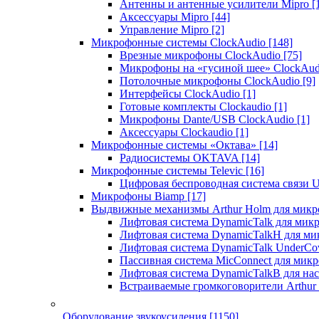
Антенны и антенные усилители Mipro
[
Аксессуары Mipro
[44]
Управление Mipro
[2]
Микрофонные системы ClockAudio
[148]
Врезные микрофоны ClockAudio
[75]
Микрофоны на «гусиной шее» ClockAu
Потолочные микрофоны ClockAudio
[9]
Интерфейсы ClockAudio
[1]
Готовые комплекты Clockaudio
[1]
Микрофоны Dante/USB ClockAudio
[1]
Аксессуары Clockaudio
[1]
Микрофонные системы «Октава»
[14]
Радиосистемы OKTAVA
[14]
Микрофонные системы Televic
[16]
Цифровая беспроводная система связи U
Микрофоны Biamp
[17]
Выдвижные механизмы Arthur Holm для микр
Лифтовая система DynamicTalk для ми
Лифтовая система DynamicTalkH для м
Лифтовая система DynamicTalk UnderCo
Пассивная система MicConnect для мик
Лифтовая система DynamicTalkB для на
Встраиваемые громкоговорители Arthu
Оборудование звукоусиления
[1150]