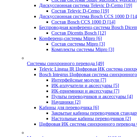
Дискуссионная система Televic D-Cerno
[19]
Состав Televic D-Cerno
[19]
Дискуссионная система Bosch CCS 1000 D
[14
Состав Bosch CCS 1000 D
[14]
Беспроводная конференц-система Bosch Dicen
Состав Dicentis Bosch
[12]
Конференц-системы Mipro
[6]
Состав системы Mipro
[3]
Комплекты системы Mipro
[3]
Системы синхронного перевода
[49]
Televic Lingua IR Цифровая ИК система синхр
Bosch Integrus Цифровая система синхронного
Интерфейсные модули
[7]
ИК-излучатели и аксессуары
[5]
ИК-приемники и аксессуары
[7]
Пульты переводчиков и аксессуары
[4]
Наушники
[2]
Кабины для переводчика
[6]
Закрытые кабины переводчиков стандар
Настольные кабины переводчиков
[2]
Цифровая ИК система синхронного перевода