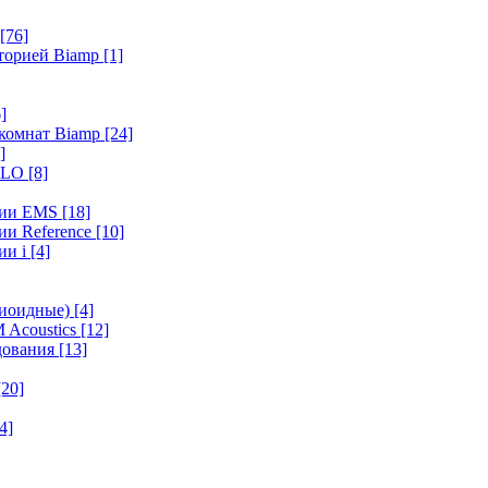
[76]
иторией Biamp
[1]
]
 комнат Biamp
[24]
]
HALO
[8]
ерии EMS
[18]
ии Reference
[10]
ии i
[4]
диоидные)
[4]
 Acoustics
[12]
удования
[13]
[20]
4]