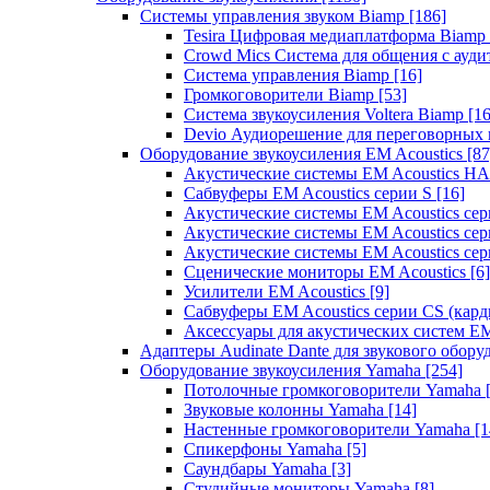
Системы управления звуком Biamp
[186]
Tesira Цифровая медиаплатформа Biamp
Crowd Mics Система для общения с ауд
Система управления Biamp
[16]
Громкоговорители Biamp
[53]
Система звукоусиления Voltera Biamp
[16
Devio Аудиорешение для переговорных
Оборудование звукоусиления EM Acoustics
[87
Акустические системы EM Acoustics 
Сабвуферы EM Acoustics серии S
[16]
Акустические системы EM Acoustics с
Акустические системы EM Acoustics сер
Акустические системы EM Acoustics сер
Сценические мониторы EM Acoustics
[6]
Усилители EM Acoustics
[9]
Сабвуферы EM Acoustics серии CS (кар
Аксессуары для акустических систем EM
Адаптеры Audinate Dante для звукового обор
Оборудование звукоусиления Yamaha
[254]
Потолочные громкоговорители Yamaha
Звуковые колонны Yamaha
[14]
Настенные громкоговорители Yamaha
[1
Спикерфоны Yamaha
[5]
Саундбары Yamaha
[3]
Студийные мониторы Yamaha
[8]