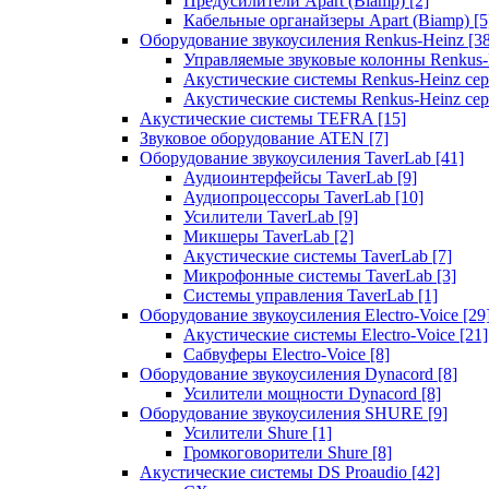
Предусилители Apart (Biamp)
[2]
Кабельные органайзеры Apart (Biamp)
[5
Оборудование звукоусиления Renkus-Heinz
[3
Управляемые звуковые колонны Renkus
Акустические системы Renkus-Heinz с
Акустические системы Renkus-Heinz сер
Акустические системы TEFRA
[15]
Звуковое оборудование ATEN
[7]
Оборудование звукоусиления TaverLab
[41]
Аудиоинтерфейсы TaverLab
[9]
Аудиопроцессоры TaverLab
[10]
Усилители TaverLab
[9]
Микшеры TaverLab
[2]
Акустические системы TaverLab
[7]
Микрофонные системы TaverLab
[3]
Системы управления TaverLab
[1]
Оборудование звукоусиления Electro-Voice
[29
Акустические системы Electro-Voice
[21]
Сабвуферы Electro-Voice
[8]
Оборудование звукоусиления Dynacord
[8]
Усилители мощности Dynacord
[8]
Оборудование звукоусиления SHURE
[9]
Усилители Shure
[1]
Громкоговорители Shure
[8]
Акустические системы DS Proaudio
[42]