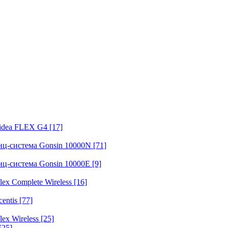
fidea FLEX G4
[17]
нц-система Gonsin 10000N
[71]
нц-система Gonsin 10000E
[9]
ex Complete Wireless
[16]
entis
[77]
ex Wireless
[25]
[25]