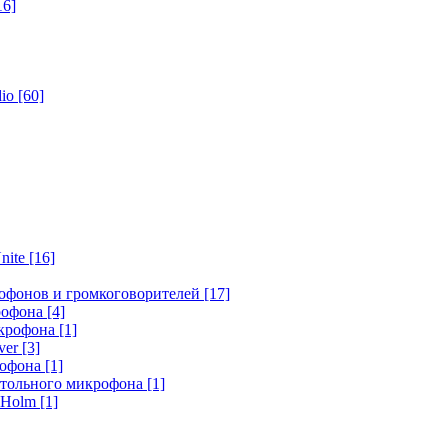
16]
dio
[60]
nite
[16]
офонов и громкоговорителей
[17]
крофона
[4]
икрофона
[1]
ver
[3]
рофона
[1]
стольного микрофона
[1]
r Holm
[1]