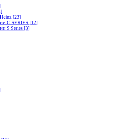
]
8]
-Heinz
[23]
ерии C SERIES
[12]
ии S Series
[3]
]