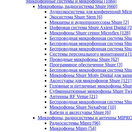
Микрофонные системы и микрофоны
[1084]
Микрофоны, радиосистемы Shure
[660]
Аудиоэкосистема для конференций Micro
Экосистема Shure Stem
[6]
Микшеры и аудиопроцессоры Shure
[2]
Цифровая система Shure Axient Digital
[5
Микрофоны Shure серии Microflex
[128]
Беспроводная микрофонная система Sh
Беспроводная микрофонная система Sh
Беспроводная микрофонная система Sh
Системы персонального мониторинга
[1
Проводные микрофоны Shure
[62]
Программное обеспечение Shure
[3]
Беспроводная микрофонная система Sh
Микрофоны Shure Motiv Digital для зап
Аксессуары для микрофонов Shure
[121]
Головные и петличные микрофоны Shur
Субминиатюрные микрофоны Shure Twi
Антенны RF Venue
[21]
Беспроводная микрофонная система S
Микрофоны Shure Nexadyne
[10]
Кабели и аксессуары Shure
[6]
Микрофоны, радиосистемы и антенны MIPR
Радиосистемы Mipro
[96]
Микрофоны Mipro
[54]