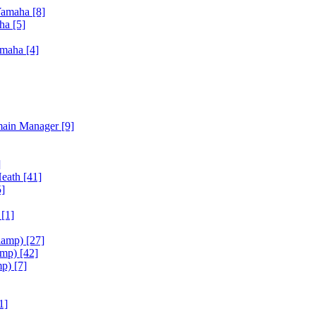
Yamaha
[8]
aha
[5]
amaha
[4]
main Manager
[9]
]
Heath
[41]
5]
h
[1]
iamp)
[27]
amp)
[42]
mp)
[7]
1]