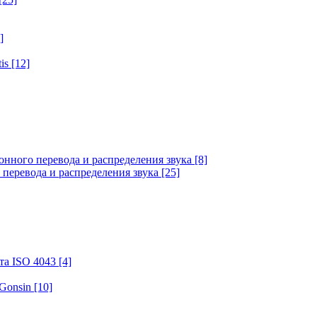
]
tis
[12]
онного перевода и распределения звука
[8]
 перевода и распределения звука
[25]
та ISO 4043
[4]
 Gonsin
[10]