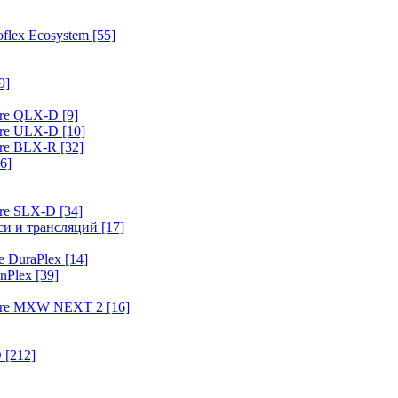
flex Ecosystem
[55]
9]
ure QLX-D
[9]
ure ULX-D
[10]
ure BLX-R
[32]
6]
ure SLX-D
[34]
иси и трансляций
[17]
e DuraPlex
[14]
nPlex
[39]
hure MXW NEXT 2
[16]
O
[212]