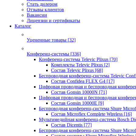
Стать дилером
Отзывы клиентов
Вакансии
Лицензии и сертификаты
Каталог
Уцененные товары
[32]
Конференц-системы
[336]
Конференц-система Televic Plixus
[70]
Комплекты Televic Plixus
[2]
Состав Televic Plixus
[68]
Беспроводная конференц-система Televic Con
Состав Confidea FLEX G4
[17]
Цифровая проводная и беспроводная конфере
Состав Gonsin 10000N
[71]
Цифровая проводная и беспроводная конфере
Состав Gonsin 10000E
[9]
Беспроводная конференц-система Shure Microfl
Состав Microflex Complete Wireless
[16]
Мультимедийная конференц-система Bosch Dic
Состав Dicentis
[77]
Беспроводная конференц-система Shure Microfl
Состав системы Shure Microflex Wireless