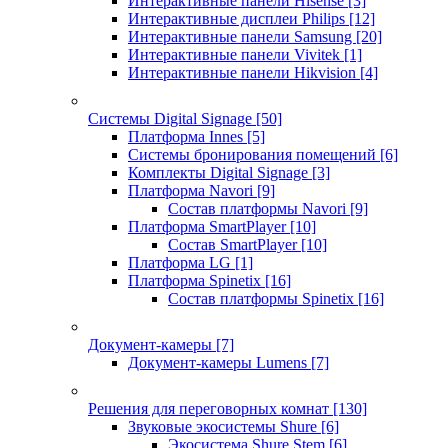
Интерактивные панели Hisense
[3]
Интерактивные дисплеи Philips
[12]
Интерактивные панели Samsung
[20]
Интерактивные панели Vivitek
[1]
Интерактивные панели Hikvision
[4]
Системы Digital Signage
[50]
Платформа Innes
[5]
Системы бронирования помещений
[6]
Комплекты Digital Signage
[3]
Платформа Navori
[9]
Состав платформы Navori
[9]
Платформа SmartPlayer
[10]
Состав SmartPlayer
[10]
Платформа LG
[1]
Платформа Spinetix
[16]
Состав платформы Spinetix
[16]
Документ-камеры
[7]
Документ-камеры Lumens
[7]
Решения для переговорных комнат
[130]
Звуковые экосистемы Shure
[6]
Экосистема Shure Stem
[6]