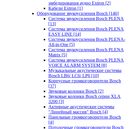
эмбедирования аудио Extron
[2]
Кабели Extron
[1]
Оборудование звукоусиления Bosch
[146]
Система звукоусиления Bosch PLENA
[13]
Система звукоусиления Bosch PLENA
EASY LINE
[14]
Система звукоусиления Bosch PLENA-
All-in-One
[5]
Система звукоусиления Bosch PLENA
Matrix
[5]
Система звукоусиления Bosch PLENA
VOICE ALARM SYSTEM
[8]
Музыкальные акустические системы
Bosch LB6/ LC6/ LP6
[10]
Корпусные громкоговорители Bosch
[37]
Звуковые колонки Bosch
[2]
Звуковые колонки Bosch серии XLA
3200
[3]
Активные акустические системы
"Линейный массив" Bosch
[4]
Панельные громкоговорители Bosch
[4]
Потолочные громкоговорители Bosch