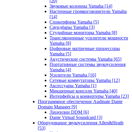
[20]
Звуковые колонны Yamaha
[14]
Настенные громкоговорители Yamaha
[14]
Спикерфоны Yamaha
[5]
Саундбары Yamaha
[3]
Студийные мониторы Yamaha
[8]
Трансляционные усилители мощности
Yamaha
[8]
Цифровые матричные процессоры
Yamaha
[5]
Акустические системы Yamaha
[65]
Портативные системы звукоусиления
Yamaha
[4]
Усилители Yamaha
[16]
Сетевые коммутаторы Yamaha
[12]
Аксессуары Yamaha
[1]
Микшерные консоли Yamaha
[40]
Интерфейсы и конвертеры Yamaha
[23]
Программное обеспечение Audinate Dante
Domain Manager
[9]
Лицензии DDM
[6]
Dante Virtual Soundcard
[3]
Оборудование звукоусиления Allen&Heath
[53]