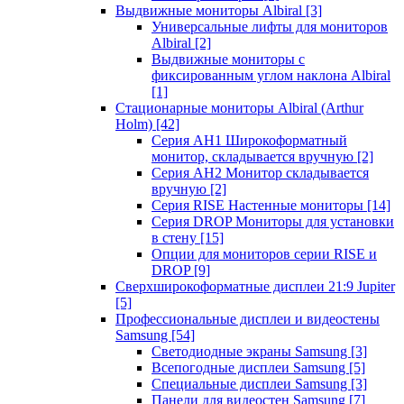
Выдвижные мониторы Albiral
[3]
Универсальные лифты для мониторов
Albiral
[2]
Выдвижные мониторы с
фиксированным углом наклона Albiral
[1]
Стационарные мониторы Albiral (Arthur
Holm)
[42]
Серия AH1 Широкоформатный
монитор, складывается вручную
[2]
Серия AH2 Монитор складывается
вручную
[2]
Серия RISE Настенные мониторы
[14]
Серия DROP Мониторы для установки
в стену
[15]
Опции для мониторов серии RISE и
DROP
[9]
Сверхширокоформатные дисплеи 21:9 Jupiter
[5]
Профессиональные дисплеи и видеостены
Samsung
[54]
Светодиодные экраны Samsung
[3]
Всепогодные дисплеи Samsung
[5]
Специальные дисплеи Samsung
[3]
Панели для видеостен Samsung
[7]