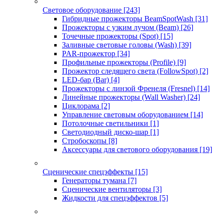
Световое оборудование
[243]
Гибридные прожекторы BeamSpotWash
[31]
Прожекторы с узким лучом (Beam)
[26]
Точечные прожекторы (Spot)
[15]
Заливные световые головы (Wash)
[39]
PAR-прожектор
[34]
Профильные прожекторы (Profile)
[9]
Прожектор следящего света (FollowSpot)
[2]
LED-бар (Bar)
[4]
Прожекторы с линзой Френеля (Fresnel)
[14]
Линейные прожекторы (Wall Washer)
[24]
Циклорама
[2]
Управление световым оборудованием
[14]
Потолочные светильники
[1]
Светодиодный диско-шар
[1]
Стробоскопы
[8]
Аксессуары для светового оборудования
[19]
Сценические спецэффекты
[15]
Генераторы тумана
[7]
Сценические вентиляторы
[3]
Жидкости для спецэффектов
[5]