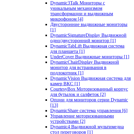
Dynamic3Talk Мониторы с
уникальным механизмом
трансформации и выдвижным
микрофоном
[4]
Двусторонние выдвижные мониторы
[1]
DynamicSignatureDisplay Выдвижной
одно/двусторонний монитор
[1]
DynamicTabLift Выдвижная система
для планшета
[1]
UnderCover Выдвижные мониторы
[1]
DynamicChairDisplay Выдвижной
монитор для встраивания в
подлокотник
[1]
DynamicVision Выдвижная система для
камер ВКС
[1]
CourtesyBox Моторизованный корпус
для бутылок и салфеток
[2]
Опции для мониторов серии Dynamic
[13]
DynamicShare система управления
[6]
Управление моторизованными
устройствами
[2]
Dynamic4 Выдвижной мультимедиа
стол переговоров
[1]