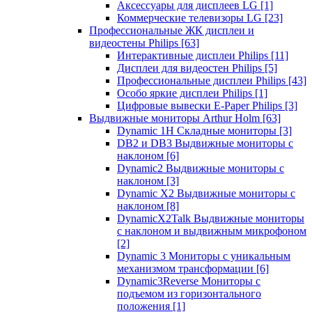
Аксессуары для дисплеев LG
[1]
Коммерческие телевизоры LG
[23]
Профессиональные ЖК дисплеи и
видеостены Philips
[63]
Интерактивные дисплеи Philips
[11]
Дисплеи для видеостен Philips
[5]
Профессиональные дисплеи Philips
[43]
Особо яркие дисплеи Philips
[1]
Цифровые вывески E-Paper Philips
[3]
Выдвижные мониторы Arthur Holm
[63]
Dynamic 1Н Складные мониторы
[3]
DB2 и DB3 Выдвижные мониторы с
наклоном
[6]
Dynamic2 Выдвижные мониторы с
наклоном
[3]
Dynamic X2 Выдвижные мониторы с
наклоном
[8]
DynamicX2Talk Выдвижные мониторы
с наклоном и выдвижным микрофоном
[2]
Dynamic 3 Мониторы с уникальным
механизмом трансформации
[6]
Dynamic3Reverse Мониторы с
подъемом из горизонтального
положения
[1]