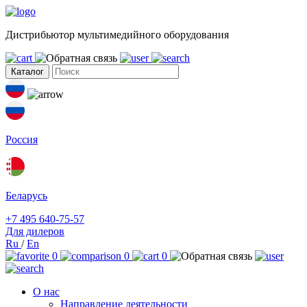
Дистрибьютор мультимедийного оборудования
Каталог
Россия
Беларусь
+7 495 640-75-57
Для дилеров
Ru
/
En
0
0
0
О нас
Направление деятельности