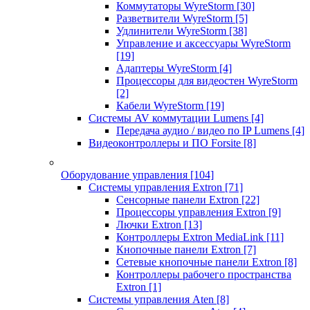
Коммутаторы WyreStorm
[30]
Разветвители WyreStorm
[5]
Удлинители WyreStorm
[38]
Управление и аксессуары WyreStorm
[19]
Адаптеры WyreStorm
[4]
Процессоры для видеостен WyreStorm
[2]
Кабели WyreStorm
[19]
Системы AV коммутации Lumens
[4]
Передача аудио / видео по IP Lumens
[4]
Видеоконтроллеры и ПО Forsite
[8]
Оборудование управления
[104]
Системы управления Extron
[71]
Сенсорные панели Extron
[22]
Процессоры управления Extron
[9]
Лючки Extron
[13]
Контроллеры Extron MediaLink
[11]
Кнопочные панели Extron
[7]
Сетевые кнопочные панели Extron
[8]
Контроллеры рабочего пространства
Extron
[1]
Системы управления Aten
[8]