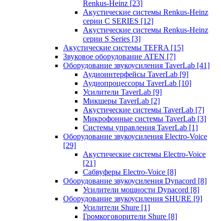
Renkus-Heinz
[23]
Акустические системы Renkus-Heinz
серии C SERIES
[12]
Акустические системы Renkus-Heinz
серии S Series
[3]
Акустические системы TEFRA
[15]
Звуковое оборудование ATEN
[7]
Оборудование звукоусиления TaverLab
[41]
Аудиоинтерфейсы TaverLab
[9]
Аудиопроцессоры TaverLab
[10]
Усилители TaverLab
[9]
Микшеры TaverLab
[2]
Акустические системы TaverLab
[7]
Микрофонные системы TaverLab
[3]
Системы управления TaverLab
[1]
Оборудование звукоусиления Electro-Voice
[29]
Акустические системы Electro-Voice
[21]
Сабвуферы Electro-Voice
[8]
Оборудование звукоусиления Dynacord
[8]
Усилители мощности Dynacord
[8]
Оборудование звукоусиления SHURE
[9]
Усилители Shure
[1]
Громкоговорители Shure
[8]