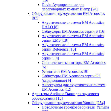
[16]
Devio Аудиорешение для
переговорных комнат Biamp
[24]
Оборудование звукоусиления EM Acoustics
[87]
Акустические системы EM Acoustics
HALO
[8]
Сабвуферы EM Acoustics серии S
[16]
Акустические системы EM Acoustics
серии EMS
[18]
Акустические системы EM Acoustics
серии Reference
[10]
Акустические системы EM Acoustics
серии i
[4]
Сценические мониторы EM Acoustics
[6]
Усилители EM Acoustics
[9]
Сабвуферы EM Acoustics серии CS
(кардиоидные)
[4]
Аксессуары для акустических систем
EM Acoustics
[12]
Адаптеры Audinate Dante для звукового
оборудования
[13]
Оборудование звукоусиления Yamaha
[254]
Потолочные громкоговорители Yamaha