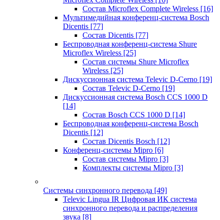
Состав Microflex Complete Wireless
[16]
Мультимедийная конференц-система Bosch
Dicentis
[77]
Состав Dicentis
[77]
Беспроводная конференц-система Shure
Microflex Wireless
[25]
Состав системы Shure Microflex
Wireless
[25]
Дискуссионная система Televic D-Cerno
[19]
Состав Televic D-Cerno
[19]
Дискуссионная система Bosch CCS 1000 D
[14]
Состав Bosch CCS 1000 D
[14]
Беспроводная конференц-система Bosch
Dicentis
[12]
Состав Dicentis Bosch
[12]
Конференц-системы Mipro
[6]
Состав системы Mipro
[3]
Комплекты системы Mipro
[3]
Системы синхронного перевода
[49]
Televic Lingua IR Цифровая ИК система
синхронного перевода и распределения
звука
[8]