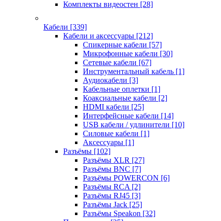
Комплекты видеостен
[28]
Кабели
[339]
Кабели и аксессуары
[212]
Спикерные кабели
[57]
Микрофонные кабели
[30]
Сетевые кабели
[67]
Инструментальный кабель
[1]
Аудиокабели
[3]
Кабельные оплетки
[1]
Коаксиальные кабели
[2]
HDMI кабели
[25]
Интерфейсные кабели
[14]
USB кабели / удлинители
[10]
Силовые кабели
[1]
Аксессуары
[1]
Разъёмы
[102]
Разъёмы XLR
[27]
Разъёмы BNC
[7]
Разъёмы POWERCON
[6]
Разъёмы RCA
[2]
Разъёмы RJ45
[3]
Разъёмы Jack
[25]
Разъёмы Speakon
[32]