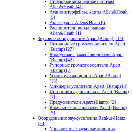
Цифровые микшерные системы
Allen&Heath
[41]
Аудиоинтерфейсы, карты Allen&Heath
[5]
Аксессуары Allen&Heath
[6]
Расширители ввода/вывода
Allen&Heath
[1]
Звуковое оборудование Apart (Biamp)
[100]
Потолочные громкоговорители Apart
(Biamp)
[27]
Корпусные громкоговорители Apart
(Biamp)
[42]
Рупорные громкоговорители Apart
(Biamp)
[7]
Усилители мощности Apart (Biamp)
[13]
Микшеры-усилители Apart (Biamp)
[3]
Источники аудиосигнала Apart (Biamp)
[1]
Предусилители Apart (Biamp)
[2]
Кабельные органайзеры Apart (Biamp)
[5]
Оборудование звукоусиления Renkus-Heinz
[38]
Управляемые звуковые колонны