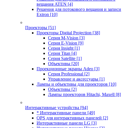
вещания ATEN
[4]
Решения для потокового вещания и записи
Extron
[10]
Проекторы
[51]
Проекторы Digital Projection
[38]
Серия M-Vision
[3]
Серия E-Vision
[9]
Серия Insight
[1]
Серия Titan
[4]
Серия Satellite
[1]
Объективы
[20]
Проекционные экраны Adeo
[3]
Серия Professional
[2]
Управление и аксессуары
[1]
Лампы и объективы для проекторов
[10]
Объективы
[2]
Лампы проекторов Hitachi, Maxell
[8]
Интерактивные устройства
[94]
* Интерактивные панели
[49]
OPS для интерактивных панелей
[2]
Интерактивные панели LG
[3]