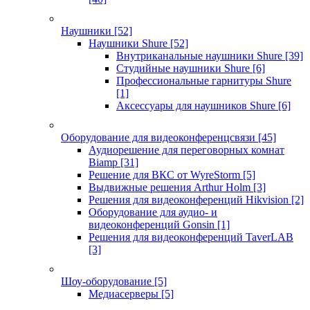
Наушники
[52]
Наушники Shure
[52]
Внутриканальные наушники Shure
[39]
Студийные наушники Shure
[6]
Профессиональные гарнитуры Shure
[1]
Аксессуары для наушников Shure
[6]
Оборудование для видеоконференцсвязи
[45]
Аудиорешение для переговорных комнат
Biamp
[31]
Решение для ВКС от WyreStorm
[5]
Выдвижные решения Arthur Holm
[3]
Решения для видеоконференций Hikvision
[2]
Оборудование для аудио- и
видеоконференций Gonsin
[1]
Решения для видеоконференций TaverLAB
[3]
Шоу-оборудование
[5]
Медиасерверы
[5]