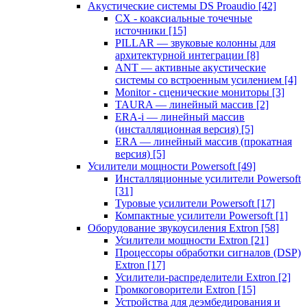
Акустические системы DS Proaudio
[42]
CX - коаксиальные точечные
источники
[15]
PILLAR — звуковые колонны для
архитектурной интеграции
[8]
ANT — активные акустические
системы со встроенным усилением
[4]
Monitor - сценические мониторы
[3]
TAURA — линейный массив
[2]
ERA-i — линейный массив
(инсталляционная версия)
[5]
ERA — линейный массив (прокатная
версия)
[5]
Усилители мощности Powersoft
[49]
Инсталляционные усилители Powersoft
[31]
Туровые усилители Powersoft
[17]
Компактные усилители Powersoft
[1]
Оборудование звукоусиления Extron
[58]
Усилители мощности Extron
[21]
Процессоры обработки сигналов (DSP)
Extron
[17]
Усилители-распределители Extron
[2]
Громкоговорители Extron
[15]
Устройства для деэмбедирования и