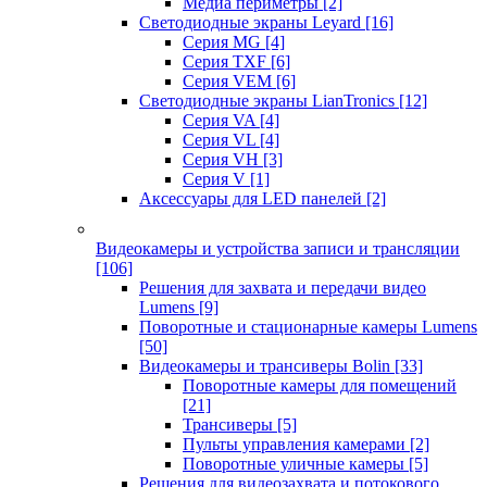
Медиа периметры
[2]
Светодиодные экраны Leyard
[16]
Серия MG
[4]
Серия TXF
[6]
Серия VEM
[6]
Светодиодные экраны LianTronics
[12]
Серия VA
[4]
Серия VL
[4]
Серия VH
[3]
Серия V
[1]
Аксессуары для LED панелей
[2]
Видеокамеры и устройства записи и трансляции
[106]
Решения для захвата и передачи видео
Lumens
[9]
Поворотные и стационарные камеры Lumens
[50]
Видеокамеры и трансиверы Bolin
[33]
Поворотные камеры для помещений
[21]
Трансиверы
[5]
Пульты управления камерами
[2]
Поворотные уличные камеры
[5]
Решения для видеозахвата и потокового