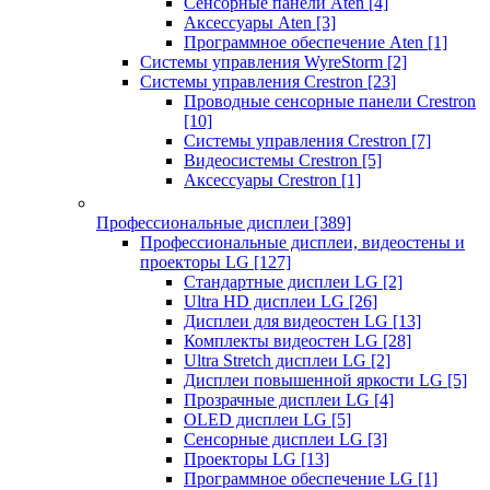
Сенсорные панели Aten
[4]
Аксессуары Aten
[3]
Программное обеспечение Aten
[1]
Системы управления WyreStorm
[2]
Системы управления Crestron
[23]
Проводные сенсорные панели Crestron
[10]
Системы управления Crestron
[7]
Видеосистемы Crestron
[5]
Аксессуары Crestron
[1]
Профессиональные дисплеи
[389]
Профессиональные дисплеи, видеостены и
проекторы LG
[127]
Стандартные дисплеи LG
[2]
Ultra HD дисплеи LG
[26]
Дисплеи для видеостен LG
[13]
Комплекты видеостен LG
[28]
Ultra Stretch дисплеи LG
[2]
Дисплеи повышенной яркости LG
[5]
Прозрачные дисплеи LG
[4]
OLED дисплеи LG
[5]
Сенсорные дисплеи LG
[3]
Проекторы LG
[13]
Программное обеспечение LG
[1]