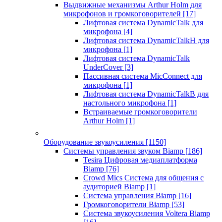
Выдвижные механизмы Arthur Holm для
микрофонов и громкоговорителей
[17]
Лифтовая система DynamicTalk для
микрофона
[4]
Лифтовая система DynamicTalkH для
микрофона
[1]
Лифтовая система DynamicTalk
UnderCover
[3]
Пассивная система MicConnect для
микрофона
[1]
Лифтовая система DynamicTalkB для
настольного микрофона
[1]
Встраиваемые громкоговорители
Arthur Holm
[1]
Оборудование звукоусиления
[1150]
Системы управления звуком Biamp
[186]
Tesira Цифровая медиаплатформа
Biamp
[76]
Crowd Mics Система для общения с
аудиторией Biamp
[1]
Система управления Biamp
[16]
Громкоговорители Biamp
[53]
Система звукоусиления Voltera Biamp