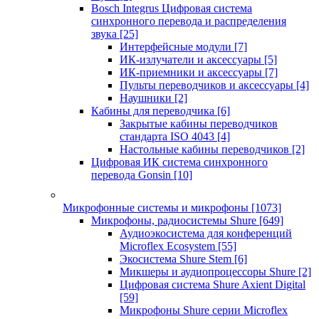
Bosch Integrus Цифровая система
синхронного перевода и распределения
звука
[25]
Интерфейсные модули
[7]
ИК-излучатели и аксессуары
[5]
ИК-приемники и аксессуары
[7]
Пульты переводчиков и аксессуары
[4]
Наушники
[2]
Кабины для переводчика
[6]
Закрытые кабины переводчиков
стандарта ISO 4043
[4]
Настольные кабины переводчиков
[2]
Цифровая ИК система синхронного
перевода Gonsin
[10]
Микрофонные системы и микрофоны
[1073]
Микрофоны, радиосистемы Shure
[649]
Аудиоэкосистема для конференций
Microflex Ecosystem
[55]
Экосистема Shure Stem
[6]
Микшеры и аудиопроцессоры Shure
[2]
Цифровая система Shure Axient Digital
[59]
Микрофоны Shure серии Microflex