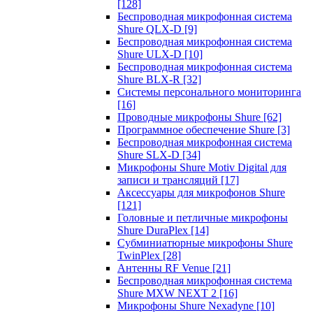
[128]
Беспроводная микрофонная система
Shure QLX-D
[9]
Беспроводная микрофонная система
Shure ULX-D
[10]
Беспроводная микрофонная система
Shure BLX-R
[32]
Системы персонального мониторинга
[16]
Проводные микрофоны Shure
[62]
Программное обеспечение Shure
[3]
Беспроводная микрофонная система
Shure SLX-D
[34]
Микрофоны Shure Motiv Digital для
записи и трансляций
[17]
Аксессуары для микрофонов Shure
[121]
Головные и петличные микрофоны
Shure DuraPlex
[14]
Субминиатюрные микрофоны Shure
TwinPlex
[28]
Антенны RF Venue
[21]
Беспроводная микрофонная система
Shure MXW NEXT 2
[16]
Микрофоны Shure Nexadyne
[10]