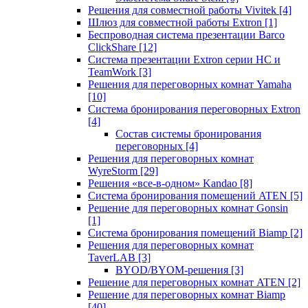
Решения для совместной работы Vivitek
[4]
Шлюз для совместной работы Extron
[1]
Беспроводная система презентации Barco
ClickShare
[12]
Система презентации Extron серии HC и
TeamWork
[3]
Решения для переговорных комнат Yamaha
[10]
Система бронирования переговорных Extron
[4]
Состав системы бронирования
переговорных
[4]
Решения для переговорных комнат
WyreStorm
[29]
Решения «все-в-одном» Kandao
[8]
Система бронирования помещений ATEN
[5]
Решение для переговорных комнат Gonsin
[1]
Система бронирования помещений Biamp
[2]
Решения для переговорных комнат
TaverLAB
[3]
BYOD/BYOM-решения
[3]
Решение для переговорных комнат ATEN
[2]
Решение для переговорных комнат Biamp
[40]