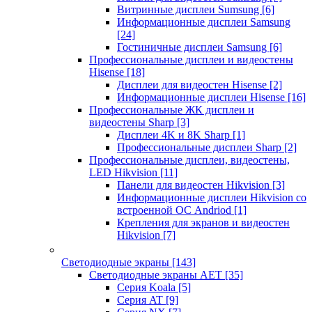
Витринные дисплеи Sumsung
[6]
Информационные дисплеи Samsung
[24]
Гостиничные дисплеи Samsung
[6]
Профессиональные дисплеи и видеостены
Hisense
[18]
Дисплеи для видеостен Hisense
[2]
Информационные дисплеи Hisense
[16]
Профессиональные ЖК дисплеи и
видеостены Sharp
[3]
Дисплеи 4K и 8K Sharp
[1]
Профессиональные дисплеи Sharp
[2]
Профессиональные дисплеи, видеостены,
LED Hikvision
[11]
Панели для видеостен Hikvision
[3]
Информационные дисплеи Hikvision со
встроенной ОС Andriod
[1]
Крепления для экранов и видеостен
Hikvision
[7]
Светодиодные экраны
[143]
Светодиодные экраны AET
[35]
Cерия Koala
[5]
Серия AT
[9]