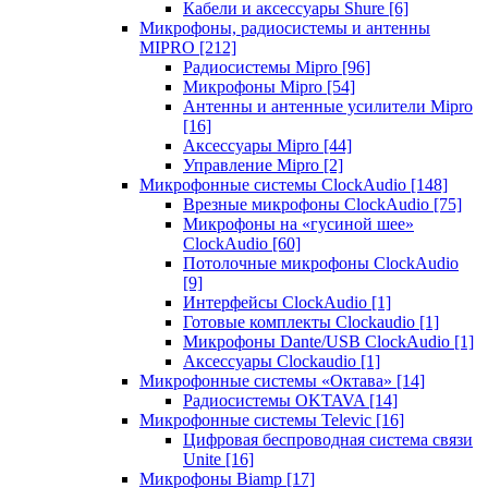
Кабели и аксессуары Shure
[6]
Микрофоны, радиосистемы и антенны
MIPRO
[212]
Радиосистемы Mipro
[96]
Микрофоны Mipro
[54]
Антенны и антенные усилители Mipro
[16]
Аксессуары Mipro
[44]
Управление Mipro
[2]
Микрофонные системы ClockAudio
[148]
Врезные микрофоны ClockAudio
[75]
Микрофоны на «гусиной шее»
ClockAudio
[60]
Потолочные микрофоны ClockAudio
[9]
Интерфейсы ClockAudio
[1]
Готовые комплекты Clockaudio
[1]
Микрофоны Dante/USB ClockAudio
[1]
Аксессуары Clockaudio
[1]
Микрофонные системы «Октава»
[14]
Радиосистемы OKTAVA
[14]
Микрофонные системы Televic
[16]
Цифровая беспроводная система связи
Unite
[16]
Микрофоны Biamp
[17]