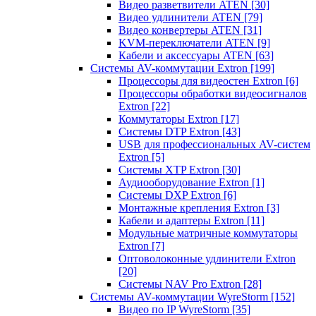
Видео разветвители ATEN
[30]
Видео удлинители ATEN
[79]
Видео конвертеры ATEN
[31]
KVM-переключатели ATEN
[9]
Кабели и аксессуары ATEN
[63]
Системы AV-коммутации Extron
[199]
Процессоры для видеостен Extron
[6]
Процессоры обработки видеосигналов
Extron
[22]
Коммутаторы Extron
[17]
Системы DTP Extron
[43]
USB для профессиональных AV-систем
Extron
[5]
Системы XTP Extron
[30]
Аудиооборудование Extron
[1]
Системы DXP Extron
[6]
Монтажные крепления Extron
[3]
Кабели и адаптеры Extron
[11]
Модульные матричные коммутаторы
Extron
[7]
Оптоволоконные удлинители Extron
[20]
Системы NAV Pro Extron
[28]
Системы AV-коммутации WyreStorm
[152]
Видео по IP WyreStorm
[35]