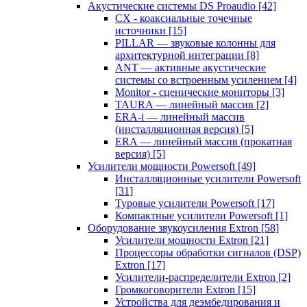
Акустические системы DS Proaudio
[42]
CX - коаксиальные точечные
источники
[15]
PILLAR — звуковые колонны для
архитектурной интеграции
[8]
ANT — активные акустические
системы со встроенным усилением
[4]
Monitor - сценические мониторы
[3]
TAURA — линейный массив
[2]
ERA-i — линейный массив
(инсталляционная версия)
[5]
ERA — линейный массив (прокатная
версия)
[5]
Усилители мощности Powersoft
[49]
Инсталляционные усилители Powersoft
[31]
Туровые усилители Powersoft
[17]
Компактные усилители Powersoft
[1]
Оборудование звукоусиления Extron
[58]
Усилители мощности Extron
[21]
Процессоры обработки сигналов (DSP)
Extron
[17]
Усилители-распределители Extron
[2]
Громкоговорители Extron
[15]
Устройства для деэмбедирования и