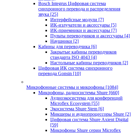
Bosch Integrus Цифровая система
синхронного перевода и распределения
звука
[25]
Интерфейсные модули
[7]
ИК-излучатели и аксессуары
[5]
ИК-приемники и аксессуары
[7]
Пульты переводчиков и аксессуары
[4]
Наушники
[2]
Кабины для переводчика
[6]
Закрытые кабины переводчиков
стандарта ISO 4043
[4]
Настольные кабины переводчиков
[2]
Цифровая ИК система синхронного
перевода Gonsin
[10]
Микрофонные системы и микрофоны
[1084]
Микрофоны, радиосистемы Shure
[660]
Аудиоэкосистема для конференций
Microflex Ecosystem
[55]
Экосистема Shure Stem
[6]
Микшеры и аудиопроцессоры Shure
[2]
Цифровая система Shure Axient Digital
[59]
Микрофоны Shure серии Microflex