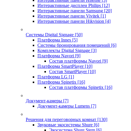
Интерактивные панели Hisense
[3]
Интерактивные дисплеи Philips
[12]
Интерактивные панели Samsung
[20]
Интерактивные панели Vivitek
[1]
Интерактивные панели Hikvision
[4]
Системы Digital Signage
[50]
Платформа Innes
[5]
Системы бронирования помещений
[6]
Комплекты Digital Signage
[3]
Платформа Navori
[9]
Состав платформы Navori
[9]
Платформа SmartPlayer
[10]
Состав SmartPlayer
[10]
Платформа LG
[1]
Платформа Spinetix
[16]
Состав платформы Spinetix
[16]
Документ-камеры
[7]
Документ-камеры Lumens
[7]
Решения для переговорных комнат
[130]
Звуковые экосистемы Shure
[6]
Экосистема Shure Stem
[6]