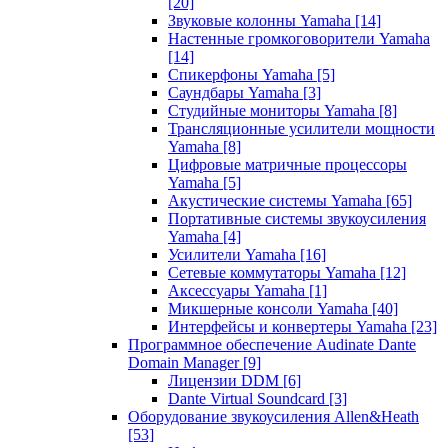
[20]
Звуковые колонны Yamaha
[14]
Настенные громкоговорители Yamaha
[14]
Спикерфоны Yamaha
[5]
Саундбары Yamaha
[3]
Студийные мониторы Yamaha
[8]
Трансляционные усилители мощности
Yamaha
[8]
Цифровые матричные процессоры
Yamaha
[5]
Акустические системы Yamaha
[65]
Портативные системы звукоусиления
Yamaha
[4]
Усилители Yamaha
[16]
Сетевые коммутаторы Yamaha
[12]
Аксессуары Yamaha
[1]
Микшерные консоли Yamaha
[40]
Интерфейсы и конвертеры Yamaha
[23]
Программное обеспечение Audinate Dante
Domain Manager
[9]
Лицензии DDM
[6]
Dante Virtual Soundcard
[3]
Оборудование звукоусиления Allen&Heath
[53]