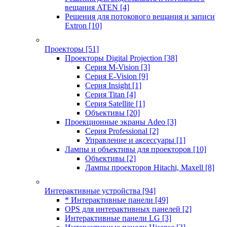
вещания ATEN
[4]
Решения для потокового вещания и записи
Extron
[10]
Проекторы
[51]
Проекторы Digital Projection
[38]
Серия M-Vision
[3]
Серия E-Vision
[9]
Серия Insight
[1]
Серия Titan
[4]
Серия Satellite
[1]
Объективы
[20]
Проекционные экраны Adeo
[3]
Серия Professional
[2]
Управление и аксессуары
[1]
Лампы и объективы для проекторов
[10]
Объективы
[2]
Лампы проекторов Hitachi, Maxell
[8]
Интерактивные устройства
[94]
* Интерактивные панели
[49]
OPS для интерактивных панелей
[2]
Интерактивные панели LG
[3]