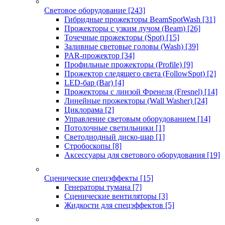
Световое оборудование
[243]
Гибридные прожекторы BeamSpotWash
[31]
Прожекторы с узким лучом (Beam)
[26]
Точечные прожекторы (Spot)
[15]
Заливные световые головы (Wash)
[39]
PAR-прожектор
[34]
Профильные прожекторы (Profile)
[9]
Прожектор следящего света (FollowSpot)
[2]
LED-бар (Bar)
[4]
Прожекторы с линзой Френеля (Fresnel)
[14]
Линейные прожекторы (Wall Washer)
[24]
Циклорама
[2]
Управление световым оборудованием
[14]
Потолочные светильники
[1]
Светодиодный диско-шар
[1]
Стробоскопы
[8]
Аксессуары для светового оборудования
[19]
Сценические спецэффекты
[15]
Генераторы тумана
[7]
Сценические вентиляторы
[3]
Жидкости для спецэффектов
[5]