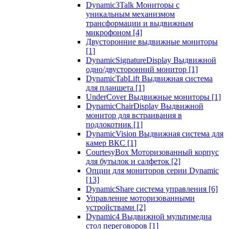
Dynamic3Talk Мониторы с
уникальным механизмом
трансформации и выдвижным
микрофоном
[4]
Двусторонние выдвижные мониторы
[1]
DynamicSignatureDisplay Выдвижной
одно/двусторонний монитор
[1]
DynamicTabLift Выдвижная система
для планшета
[1]
UnderCover Выдвижные мониторы
[1]
DynamicChairDisplay Выдвижной
монитор для встраивания в
подлокотник
[1]
DynamicVision Выдвижная система для
камер ВКС
[1]
CourtesyBox Моторизованный корпус
для бутылок и салфеток
[2]
Опции для мониторов серии Dynamic
[13]
DynamicShare система управления
[6]
Управление моторизованными
устройствами
[2]
Dynamic4 Выдвижной мультимедиа
стол переговоров
[1]