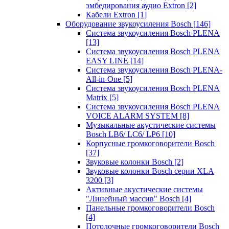
эмбедирования аудио Extron
[2]
Кабели Extron
[1]
Оборудование звукоусиления Bosch
[146]
Система звукоусиления Bosch PLENA
[13]
Система звукоусиления Bosch PLENA
EASY LINE
[14]
Система звукоусиления Bosch PLENA-
All-in-One
[5]
Система звукоусиления Bosch PLENA
Matrix
[5]
Система звукоусиления Bosch PLENA
VOICE ALARM SYSTEM
[8]
Музыкальные акустические системы
Bosch LB6/ LC6/ LP6
[10]
Корпусные громкоговорители Bosch
[37]
Звуковые колонки Bosch
[2]
Звуковые колонки Bosch серии XLA
3200
[3]
Активные акустические системы
"Линейный массив" Bosch
[4]
Панельные громкоговорители Bosch
[4]
Потолочные громкоговорители Bosch