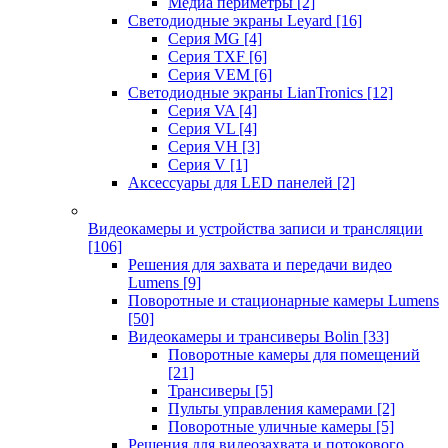
Медиа периметры
[2]
Светодиодные экраны Leyard
[16]
Серия MG
[4]
Серия TXF
[6]
Серия VEM
[6]
Светодиодные экраны LianTronics
[12]
Серия VA
[4]
Серия VL
[4]
Серия VH
[3]
Серия V
[1]
Аксессуары для LED панелей
[2]
Видеокамеры и устройства записи и трансляции
[106]
Решения для захвата и передачи видео
Lumens
[9]
Поворотные и стационарные камеры Lumens
[50]
Видеокамеры и трансиверы Bolin
[33]
Поворотные камеры для помещений
[21]
Трансиверы
[5]
Пульты управления камерами
[2]
Поворотные уличные камеры
[5]
Решения для видеозахвата и потокового