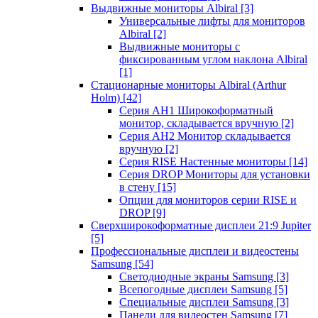
Выдвижные мониторы Albiral
[3]
Универсальные лифты для мониторов
Albiral
[2]
Выдвижные мониторы с
фиксированным углом наклона Albiral
[1]
Стационарные мониторы Albiral (Arthur
Holm)
[42]
Серия AH1 Широкоформатный
монитор, складывается вручную
[2]
Серия AH2 Монитор складывается
вручную
[2]
Серия RISE Настенные мониторы
[14]
Серия DROP Мониторы для установки
в стену
[15]
Опции для мониторов серии RISE и
DROP
[9]
Сверхширокоформатные дисплеи 21:9 Jupiter
[5]
Профессиональные дисплеи и видеостены
Samsung
[54]
Светодиодные экраны Samsung
[3]
Всепогодные дисплеи Samsung
[5]
Специальные дисплеи Samsung
[3]
Панели для видеостен Samsung
[7]