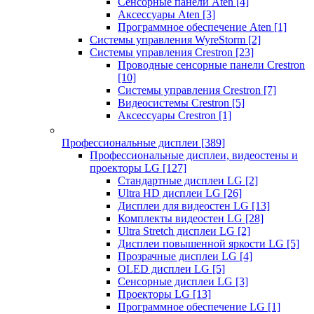
Сенсорные панели Aten
[4]
Аксессуары Aten
[3]
Программное обеспечение Aten
[1]
Системы управления WyreStorm
[2]
Системы управления Crestron
[23]
Проводные сенсорные панели Crestron
[10]
Системы управления Crestron
[7]
Видеосистемы Crestron
[5]
Аксессуары Crestron
[1]
Профессиональные дисплеи
[389]
Профессиональные дисплеи, видеостены и
проекторы LG
[127]
Стандартные дисплеи LG
[2]
Ultra HD дисплеи LG
[26]
Дисплеи для видеостен LG
[13]
Комплекты видеостен LG
[28]
Ultra Stretch дисплеи LG
[2]
Дисплеи повышенной яркости LG
[5]
Прозрачные дисплеи LG
[4]
OLED дисплеи LG
[5]
Сенсорные дисплеи LG
[3]
Проекторы LG
[13]
Программное обеспечение LG
[1]