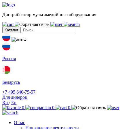
Дистрибьютор мультимедийного оборудования
Каталог
Россия
Беларусь
+7 495 640-75-57
Для дилеров
Ru
/
En
0
0
0
О нас
Направление деятельности