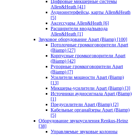
Цифровые микшерные системы
Allen&Heath
[41]
Аудиоинтерфейсы, карты Allen&Heath
[5]
Аксессуары Allen&Heath
[6]
Расширители ввода/вывода
Allen&Heath
[1]
Звуковое оборудование Apart (Biamp)
[100]
Потолочные громкоговорители Apart
(Biamp)
[27]
Корпусные громкоговорители Apart
(Biamp)
[42]
Рупорные громкоговорители Apart
(Biamp)
[7]
Усилители мощности Apart (Biamp)
[13]
Микшеры-усилители Apart (Biamp)
[3]
Источники аудиосигнала Apart (Biamp)
[1]
Предусилители Apart (Biamp)
[2]
Кабельные органайзеры Apart (Biamp)
[5]
Оборудование звукоусиления Renkus-Heinz
[38]
Управляемые звуковые колонны