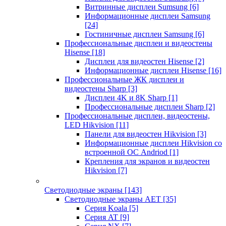
Витринные дисплеи Sumsung
[6]
Информационные дисплеи Samsung
[24]
Гостиничные дисплеи Samsung
[6]
Профессиональные дисплеи и видеостены
Hisense
[18]
Дисплеи для видеостен Hisense
[2]
Информационные дисплеи Hisense
[16]
Профессиональные ЖК дисплеи и
видеостены Sharp
[3]
Дисплеи 4K и 8K Sharp
[1]
Профессиональные дисплеи Sharp
[2]
Профессиональные дисплеи, видеостены,
LED Hikvision
[11]
Панели для видеостен Hikvision
[3]
Информационные дисплеи Hikvision со
встроенной ОС Andriod
[1]
Крепления для экранов и видеостен
Hikvision
[7]
Светодиодные экраны
[143]
Светодиодные экраны AET
[35]
Cерия Koala
[5]
Серия AT
[9]