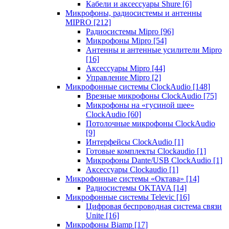
Кабели и аксессуары Shure
[6]
Микрофоны, радиосистемы и антенны
MIPRO
[212]
Радиосистемы Mipro
[96]
Микрофоны Mipro
[54]
Антенны и антенные усилители Mipro
[16]
Аксессуары Mipro
[44]
Управление Mipro
[2]
Микрофонные системы ClockAudio
[148]
Врезные микрофоны ClockAudio
[75]
Микрофоны на «гусиной шее»
ClockAudio
[60]
Потолочные микрофоны ClockAudio
[9]
Интерфейсы ClockAudio
[1]
Готовые комплекты Clockaudio
[1]
Микрофоны Dante/USB ClockAudio
[1]
Аксессуары Clockaudio
[1]
Микрофонные системы «Октава»
[14]
Радиосистемы OKTAVA
[14]
Микрофонные системы Televic
[16]
Цифровая беспроводная система связи
Unite
[16]
Микрофоны Biamp
[17]