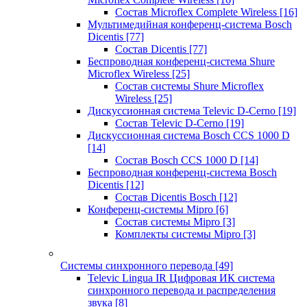
Состав Microflex Complete Wireless
[16]
Мультимедийная конференц-система Bosch
Dicentis
[77]
Состав Dicentis
[77]
Беспроводная конференц-система Shure
Microflex Wireless
[25]
Состав системы Shure Microflex
Wireless
[25]
Дискуссионная система Televic D-Cerno
[19]
Состав Televic D-Cerno
[19]
Дискуссионная система Bosch CCS 1000 D
[14]
Состав Bosch CCS 1000 D
[14]
Беспроводная конференц-система Bosch
Dicentis
[12]
Состав Dicentis Bosch
[12]
Конференц-системы Mipro
[6]
Состав системы Mipro
[3]
Комплекты системы Mipro
[3]
Системы синхронного перевода
[49]
Televic Lingua IR Цифровая ИК система
синхронного перевода и распределения
звука
[8]