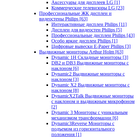
Аксессуары для дисплеев LG
[1]
Коммерческие телевизоры LG
[23]
Профессиональные ЖК дисплеи и
видеостены Philips
[63]
Интерактивные дисплеи Philips
[11]
Дисплеи для видеостен Philips
[5]
Профессиональные дисплеи Philips
[43]
Особо яркие дисплеи Philips
[1]
Цифровые вывески E-Paper Philips
[3]
Выдвижные мониторы Arthur Holm
[63]
Dynamic 1Н Складные мониторы
[3]
DB2 и DB3 Выдвижные мониторы с
наклоном
[6]
Dynamic2 Выдвижные мониторы с
наклоном
[3]
Dynamic X2 Выдвижные мониторы с
наклоном
[8]
DynamicX2Talk Выдвижные мониторы
с наклоном и выдвижным микрофоном
[2]
Dynamic 3 Мониторы с уникальным
механизмом трансформации
[6]
Dynamic3Reverse Мониторы с
подъемом из горизонтального
положения
[1]