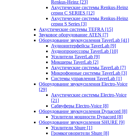
Renkus-Heinz
[23]
Акустические системы Renkus-Heinz
серии C SERIES
[12]
Акустические системы Renkus-Heinz
серии S Series
[3]
Акустические системы TEFRA
[15]
Звуковое оборудование ATEN
[7]
Оборудование звукоусиления TaverLab
[41]
Аудиоинтерфейсы TaverLab
[9]
Аудиопроцессоры TaverLab
[10]
Усилители TaverLab
[9]
Микшеры TaverLab
[2]
Акустические системы TaverLab
[7]
Микрофонные системы TaverLab
[3]
Системы управления TaverLab
[1]
Оборудование звукоусиления Electro-Voice
[29]
Акустические системы Electro-Voice
[21]
Сабвуферы Electro-Voice
[8]
Оборудование звукоусиления Dynacord
[8]
Усилители мощности Dynacord
[8]
Оборудование звукоусиления SHURE
[9]
Усилители Shure
[1]
Громкоговорители Shure
[8]