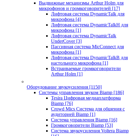
Выдвижные механизмы Arthur Holm для
микрофонов и громкоговорителей
[17]
Лифтовая система DynamicTalk для
микрофона
[4]
Лифтовая система DynamicTalkH для
микрофона
[1]
Лифтовая система DynamicTalk
UnderCover
[3]
Пассивная система MicConnect для
микрофона
[1]
Лифтовая система DynamicTalkB для
настольного микрофона
[1]
Встраиваемые громкоговорители
Arthur Holm
[1]
Оборудование звукоусиления
[1150]
Системы управления звуком Biamp
[186]
Tesira Цифровая медиаплатформа
Biamp
[76]
Crowd Mics Система для общения с
аудиторией Biamp
[1]
Система управления Biamp
[16]
Громкоговорители Biamp
[53]
Система звукоусиления Voltera Biamp