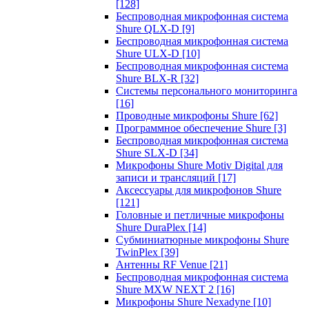
[128]
Беспроводная микрофонная система
Shure QLX-D
[9]
Беспроводная микрофонная система
Shure ULX-D
[10]
Беспроводная микрофонная система
Shure BLX-R
[32]
Системы персонального мониторинга
[16]
Проводные микрофоны Shure
[62]
Программное обеспечение Shure
[3]
Беспроводная микрофонная система
Shure SLX-D
[34]
Микрофоны Shure Motiv Digital для
записи и трансляций
[17]
Аксессуары для микрофонов Shure
[121]
Головные и петличные микрофоны
Shure DuraPlex
[14]
Субминиатюрные микрофоны Shure
TwinPlex
[39]
Антенны RF Venue
[21]
Беспроводная микрофонная система
Shure MXW NEXT 2
[16]
Микрофоны Shure Nexadyne
[10]