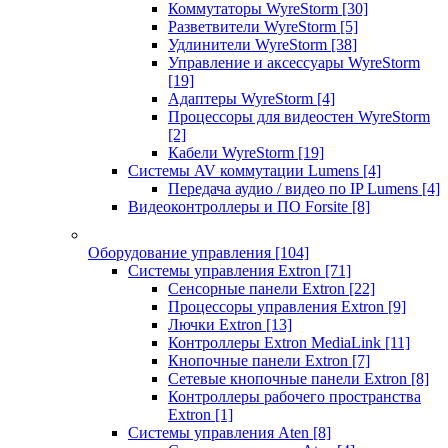
Коммутаторы WyreStorm
[30]
Разветвители WyreStorm
[5]
Удлинители WyreStorm
[38]
Управление и аксессуары WyreStorm
[19]
Адаптеры WyreStorm
[4]
Процессоры для видеостен WyreStorm
[2]
Кабели WyreStorm
[19]
Системы AV коммутации Lumens
[4]
Передача аудио / видео по IP Lumens
[4]
Видеоконтроллеры и ПО Forsite
[8]
Оборудование управления
[104]
Системы управления Extron
[71]
Сенсорные панели Extron
[22]
Процессоры управления Extron
[9]
Лючки Extron
[13]
Контроллеры Extron MediaLink
[11]
Кнопочные панели Extron
[7]
Сетевые кнопочные панели Extron
[8]
Контроллеры рабочего пространства
Extron
[1]
Системы управления Aten
[8]