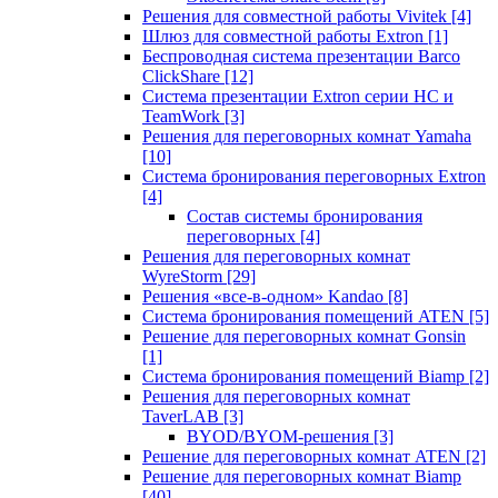
Решения для совместной работы Vivitek
[4]
Шлюз для совместной работы Extron
[1]
Беспроводная система презентации Barco
ClickShare
[12]
Система презентации Extron серии HC и
TeamWork
[3]
Решения для переговорных комнат Yamaha
[10]
Система бронирования переговорных Extron
[4]
Состав системы бронирования
переговорных
[4]
Решения для переговорных комнат
WyreStorm
[29]
Решения «все-в-одном» Kandao
[8]
Система бронирования помещений ATEN
[5]
Решение для переговорных комнат Gonsin
[1]
Система бронирования помещений Biamp
[2]
Решения для переговорных комнат
TaverLAB
[3]
BYOD/BYOM-решения
[3]
Решение для переговорных комнат ATEN
[2]
Решение для переговорных комнат Biamp
[40]