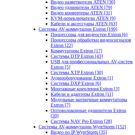
Видео разветвители ATEN
[30]
Видео удлинители ATEN
[79]
Видео конвертеры ATEN
[31]
KVM-переключатели ATEN
[9]
Кабели и аксессуары ATEN
[63]
Системы AV-коммутации Extron
[199]
Процессоры для видеостен Extron
[6]
Процессоры обработки видеосигналов
Extron
[22]
Коммутаторы Extron
[17]
Системы DTP Extron
[43]
USB для профессиональных AV-систем
Extron
[5]
Системы XTP Extron
[30]
Аудиооборудование Extron
[1]
Системы DXP Extron
[6]
Монтажные крепления Extron
[3]
Кабели и адаптеры Extron
[11]
Модульные матричные коммутаторы
Extron
[7]
Оптоволоконные удлинители Extron
[20]
Системы NAV Pro Extron
[28]
Системы AV-коммутации WyreStorm
[152]
Видео по IP WyreStorm
[35]