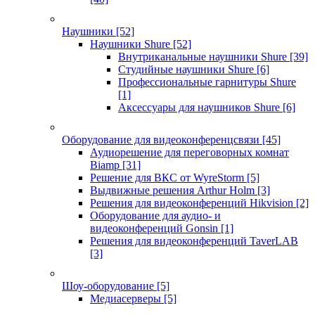
Наушники
[52]
Наушники Shure
[52]
Внутриканальные наушники Shure
[39]
Студийные наушники Shure
[6]
Профессиональные гарнитуры Shure
[1]
Аксессуары для наушников Shure
[6]
Оборудование для видеоконференцсвязи
[45]
Аудиорешение для переговорных комнат
Biamp
[31]
Решение для ВКС от WyreStorm
[5]
Выдвижные решения Arthur Holm
[3]
Решения для видеоконференций Hikvision
[2]
Оборудование для аудио- и
видеоконференций Gonsin
[1]
Решения для видеоконференций TaverLAB
[3]
Шоу-оборудование
[5]
Медиасерверы
[5]