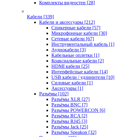
Комплекты видеостен
[28]
Кабели
[339]
Кабели и аксессуары
[212]
Спикерные кабели
[57]
Микрофонные кабели
[30]
Сетевые кабели
[67]
Инструментальный кабель
[1]
Аудиокабели
[3]
Кабельные оплетки
[1]
Коаксиальные кабели
[2]
HDMI кабели
[25]
Интерфейсные кабели
[14]
USB кабели / удлинители
[10]
Силовые кабели
[1]
Аксессуары
[1]
Разъёмы
[102]
Разъёмы XLR
[27]
Разъёмы BNC
[7]
Разъёмы POWERCON
[6]
Разъёмы RCA
[2]
Разъёмы RJ45
[3]
Разъёмы Jack
[25]
Разъёмы Speakon
[32]