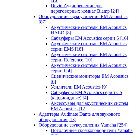
[16]
Devio Аудиорешение для
переговорных комнат Biamp
[24]
Оборудование звукоусиления EM Acoustics
[87]
Акустические системы EM Acoustics
HALO
[8]
Сабвуферы EM Acoustics серии S
[16]
Акустические системы EM Acoustics
серии EMS
[18]
Акустические системы EM Acoustics
серии Reference
[10]
Акустические системы EM Acoustics
серии i
[4]
Сценические мониторы EM Acoustics
[6]
Усилители EM Acoustics
[9]
Сабвуферы EM Acoustics серии CS
(кардиоидные)
[4]
Аксессуары для акустических систем
EM Acoustics
[12]
Адаптеры Audinate Dante для звукового
оборудования
[13]
Оборудование звукоусиления Yamaha
[254]
Потолочные громкоговорители Yamaha