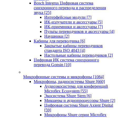
Bosch Integrus Цифровая система
синхронного перевода и распределения
звука
[25]
Интерфейсные модули
[7]
ИК-излучатели и аксессуары
[5]
ИК-приемники и аксессуары
[7]
Пульты переводчиков и аксессуары
[4]
Наушники
[2]
Кабины для переводчика
[6]
Закрытые кабины переводчиков
стандарта ISO 4043
[4]
Настольные кабины переводчиков
[2]
Цифровая ИК система синхронного
перевода Gonsin
[10]
Микрофонные системы и микрофоны
[1084]
Микрофоны, радиосистемы Shure
[660]
Аудиоэкосистема для конференций
Microflex Ecosystem
[55]
Экосистема Shure Stem
[6]
Микшеры и аудиопроцессоры Shure
[2]
Цифровая система Shure Axient Digital
[59]
Микрофоны Shure серии Microflex