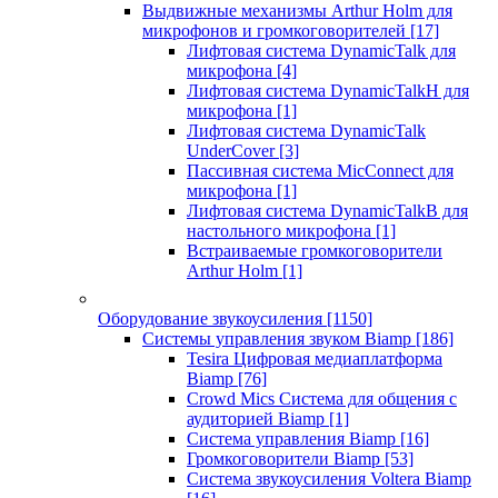
Выдвижные механизмы Arthur Holm для
микрофонов и громкоговорителей
[17]
Лифтовая система DynamicTalk для
микрофона
[4]
Лифтовая система DynamicTalkH для
микрофона
[1]
Лифтовая система DynamicTalk
UnderCover
[3]
Пассивная система MicConnect для
микрофона
[1]
Лифтовая система DynamicTalkB для
настольного микрофона
[1]
Встраиваемые громкоговорители
Arthur Holm
[1]
Оборудование звукоусиления
[1150]
Системы управления звуком Biamp
[186]
Tesira Цифровая медиаплатформа
Biamp
[76]
Crowd Mics Система для общения с
аудиторией Biamp
[1]
Система управления Biamp
[16]
Громкоговорители Biamp
[53]
Система звукоусиления Voltera Biamp