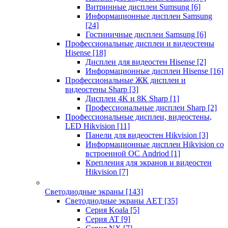
Витринные дисплеи Sumsung
[6]
Информационные дисплеи Samsung
[24]
Гостиничные дисплеи Samsung
[6]
Профессиональные дисплеи и видеостены
Hisense
[18]
Дисплеи для видеостен Hisense
[2]
Информационные дисплеи Hisense
[16]
Профессиональные ЖК дисплеи и
видеостены Sharp
[3]
Дисплеи 4K и 8K Sharp
[1]
Профессиональные дисплеи Sharp
[2]
Профессиональные дисплеи, видеостены,
LED Hikvision
[11]
Панели для видеостен Hikvision
[3]
Информационные дисплеи Hikvision со
встроенной ОС Andriod
[1]
Крепления для экранов и видеостен
Hikvision
[7]
Светодиодные экраны
[143]
Светодиодные экраны AET
[35]
Cерия Koala
[5]
Серия AT
[9]