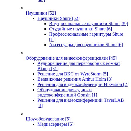
Наушники
[52]
Наушники Shure
[52]
Внутриканальные наушники Shure
[39]
Студийные наушники Shure
[6]
Профессиональные гарнитуры Shure
[1]
Аксессуары для наушников Shure
[6]
Оборудование для видеоконференцсвязи
[45]
Аудиорешение для переговорных комнат
Biamp
[31]
Решение для ВКС от WyreStorm
[5]
Выдвижные решения Arthur Holm
[3]
Решения для видеоконференций Hikvision
[2]
Оборудование для аудио- и
видеоконференций Gonsin
[1]
Решения для видеоконференций TaverLAB
[3]
Шоу-оборудование
[5]
Медиасерверы
[5]