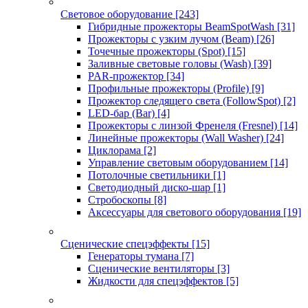
Световое оборудование
[243]
Гибридные прожекторы BeamSpotWash
[31]
Прожекторы с узким лучом (Beam)
[26]
Точечные прожекторы (Spot)
[15]
Заливные световые головы (Wash)
[39]
PAR-прожектор
[34]
Профильные прожекторы (Profile)
[9]
Прожектор следящего света (FollowSpot)
[2]
LED-бар (Bar)
[4]
Прожекторы с линзой Френеля (Fresnel)
[14]
Линейные прожекторы (Wall Washer)
[24]
Циклорама
[2]
Управление световым оборудованием
[14]
Потолочные светильники
[1]
Светодиодный диско-шар
[1]
Стробоскопы
[8]
Аксессуары для светового оборудования
[19]
Сценические спецэффекты
[15]
Генераторы тумана
[7]
Сценические вентиляторы
[3]
Жидкости для спецэффектов
[5]