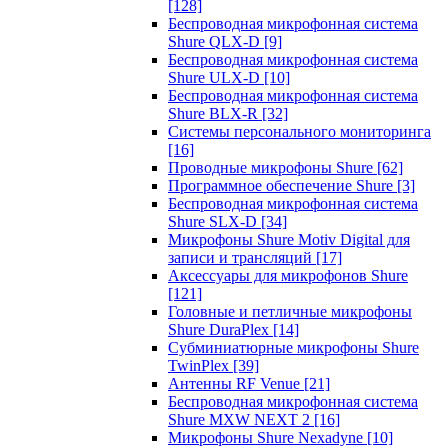
[128]
Беспроводная микрофонная система
Shure QLX-D
[9]
Беспроводная микрофонная система
Shure ULX-D
[10]
Беспроводная микрофонная система
Shure BLX-R
[32]
Системы персонального мониторинга
[16]
Проводные микрофоны Shure
[62]
Программное обеспечение Shure
[3]
Беспроводная микрофонная система
Shure SLX-D
[34]
Микрофоны Shure Motiv Digital для
записи и трансляций
[17]
Аксессуары для микрофонов Shure
[121]
Головные и петличные микрофоны
Shure DuraPlex
[14]
Субминиатюрные микрофоны Shure
TwinPlex
[39]
Антенны RF Venue
[21]
Беспроводная микрофонная система
Shure MXW NEXT 2
[16]
Микрофоны Shure Nexadyne
[10]