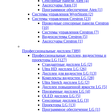
Сенсорные панели Aten
[4]
Аксессуары Aten
[3]
Программное обеспечение Aten
[1]
Системы управления WyreStorm
[2]
Системы управления Crestron
[23]
Проводные сенсорные панели Crestron
[10]
Системы управления Crestron
[7]
Видеосистемы Crestron
[5]
Аксессуары Crestron
[1]
Профессиональные дисплеи
[389]
Профессиональные дисплеи, видеостены и
проекторы LG
[127]
Стандартные дисплеи LG
[2]
Ultra HD дисплеи LG
[26]
Дисплеи для видеостен LG
[13]
Комплекты видеостен LG
[28]
Ultra Stretch дисплеи LG
[2]
Дисплеи повышенной яркости LG
[5]
Прозрачные дисплеи LG
[4]
OLED дисплеи LG
[5]
Сенсорные дисплеи LG
[3]
Проекторы LG
[13]
Программное обеспечение LG
[1]