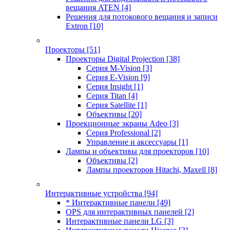
вещания ATEN
[4]
Решения для потокового вещания и записи
Extron
[10]
Проекторы
[51]
Проекторы Digital Projection
[38]
Серия M-Vision
[3]
Серия E-Vision
[9]
Серия Insight
[1]
Серия Titan
[4]
Серия Satellite
[1]
Объективы
[20]
Проекционные экраны Adeo
[3]
Серия Professional
[2]
Управление и аксессуары
[1]
Лампы и объективы для проекторов
[10]
Объективы
[2]
Лампы проекторов Hitachi, Maxell
[8]
Интерактивные устройства
[94]
* Интерактивные панели
[49]
OPS для интерактивных панелей
[2]
Интерактивные панели LG
[3]