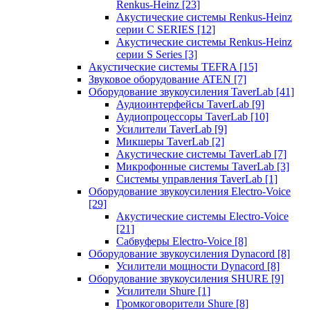
Renkus-Heinz
[23]
Акустические системы Renkus-Heinz
серии C SERIES
[12]
Акустические системы Renkus-Heinz
серии S Series
[3]
Акустические системы TEFRA
[15]
Звуковое оборудование ATEN
[7]
Оборудование звукоусиления TaverLab
[41]
Аудиоинтерфейсы TaverLab
[9]
Аудиопроцессоры TaverLab
[10]
Усилители TaverLab
[9]
Микшеры TaverLab
[2]
Акустические системы TaverLab
[7]
Микрофонные системы TaverLab
[3]
Системы управления TaverLab
[1]
Оборудование звукоусиления Electro-Voice
[29]
Акустические системы Electro-Voice
[21]
Сабвуферы Electro-Voice
[8]
Оборудование звукоусиления Dynacord
[8]
Усилители мощности Dynacord
[8]
Оборудование звукоусиления SHURE
[9]
Усилители Shure
[1]
Громкоговорители Shure
[8]