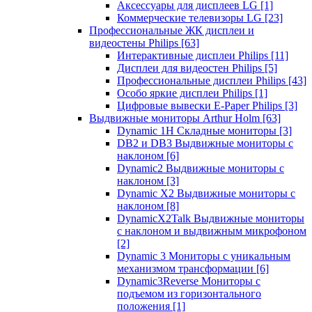
Аксессуары для дисплеев LG
[1]
Коммерческие телевизоры LG
[23]
Профессиональные ЖК дисплеи и
видеостены Philips
[63]
Интерактивные дисплеи Philips
[11]
Дисплеи для видеостен Philips
[5]
Профессиональные дисплеи Philips
[43]
Особо яркие дисплеи Philips
[1]
Цифровые вывески E-Paper Philips
[3]
Выдвижные мониторы Arthur Holm
[63]
Dynamic 1Н Складные мониторы
[3]
DB2 и DB3 Выдвижные мониторы с
наклоном
[6]
Dynamic2 Выдвижные мониторы с
наклоном
[3]
Dynamic X2 Выдвижные мониторы с
наклоном
[8]
DynamicX2Talk Выдвижные мониторы
с наклоном и выдвижным микрофоном
[2]
Dynamic 3 Мониторы с уникальным
механизмом трансформации
[6]
Dynamic3Reverse Мониторы с
подъемом из горизонтального
положения
[1]