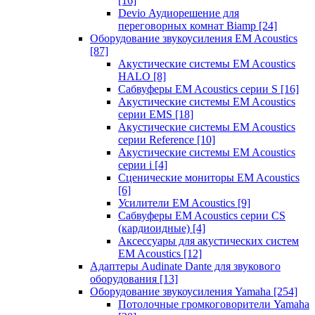
[16]
Devio Аудиорешение для
переговорных комнат Biamp
[24]
Оборудование звукоусиления EM Acoustics
[87]
Акустические системы EM Acoustics
HALO
[8]
Сабвуферы EM Acoustics серии S
[16]
Акустические системы EM Acoustics
серии EMS
[18]
Акустические системы EM Acoustics
серии Reference
[10]
Акустические системы EM Acoustics
серии i
[4]
Сценические мониторы EM Acoustics
[6]
Усилители EM Acoustics
[9]
Сабвуферы EM Acoustics серии CS
(кардиоидные)
[4]
Аксессуары для акустических систем
EM Acoustics
[12]
Адаптеры Audinate Dante для звукового
оборудования
[13]
Оборудование звукоусиления Yamaha
[254]
Потолочные громкоговорители Yamaha