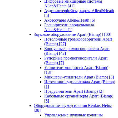
Цифровые микшерные системы
Allen&Heath
[41]
Аудиоинтерфейсы, карты Allen&Heath
[5]
Аксессуары Allen&Heath
[6]
Расширители ввода/вывода
Allen&Heath
[1]
Звуковое оборудование Apart (Biamp)
[100]
Потолочные громкоговорители Apart
(Biamp)
[27]
Корпусные громкоговорители Apart
(Biamp)
[42]
Рупорные громкоговорители Apart
(Biamp)
[7]
Усилители мощности Apart (Biamp)
[13]
Микшеры-усилители Apart (Biamp)
[3]
Источники аудиосигнала Apart (Biamp)
[1]
Предусилители Apart (Biamp)
[2]
Кабельные органайзеры Apart (Biamp)
[5]
Оборудование звукоусиления Renkus-Heinz
[38]
Управляемые звуковые колонны