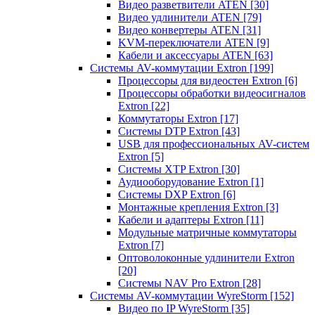
Видео разветвители ATEN
[30]
Видео удлинители ATEN
[79]
Видео конвертеры ATEN
[31]
KVM-переключатели ATEN
[9]
Кабели и аксессуары ATEN
[63]
Системы AV-коммутации Extron
[199]
Процессоры для видеостен Extron
[6]
Процессоры обработки видеосигналов
Extron
[22]
Коммутаторы Extron
[17]
Системы DTP Extron
[43]
USB для профессиональных AV-систем
Extron
[5]
Системы XTP Extron
[30]
Аудиооборудование Extron
[1]
Системы DXP Extron
[6]
Монтажные крепления Extron
[3]
Кабели и адаптеры Extron
[11]
Модульные матричные коммутаторы
Extron
[7]
Оптоволоконные удлинители Extron
[20]
Системы NAV Pro Extron
[28]
Системы AV-коммутации WyreStorm
[152]
Видео по IP WyreStorm
[35]