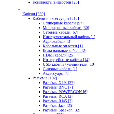
Комплекты видеостен
[28]
Кабели
[339]
Кабели и аксессуары
[212]
Спикерные кабели
[57]
Микрофонные кабели
[30]
Сетевые кабели
[67]
Инструментальный кабель
[1]
Аудиокабели
[3]
Кабельные оплетки
[1]
Коаксиальные кабели
[2]
HDMI кабели
[25]
Интерфейсные кабели
[14]
USB кабели / удлинители
[10]
Силовые кабели
[1]
Аксессуары
[1]
Разъёмы
[102]
Разъёмы XLR
[27]
Разъёмы BNC
[7]
Разъёмы POWERCON
[6]
Разъёмы RCA
[2]
Разъёмы RJ45
[3]
Разъёмы Jack
[25]
Разъёмы Speakon
[32]