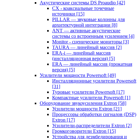
Акустические системы DS Proaudio
[42]
CX - коаксиальные точечные
источники
[15]
PILLAR — звуковые колонны для
архитектурной интеграции
[8]
ANT — активные акустические
системы со встроенным усилением
[4]
Monitor - сценические мониторы
[3]
TAURA — линейный массив
[2]
ERA-i — линейный массив
(инсталляционная версия)
[5]
ERA — линейный массив (прокатная
версия)
[5]
Усилители мощности Powersoft
[49]
Инсталляционные усилители Powersoft
[31]
Туровые усилители Powersoft
[17]
Компактные усилители Powersoft
[1]
Оборудование звукоусиления Extron
[58]
Усилители мощности Extron
[21]
Процессоры обработки сигналов (DSP)
Extron
[17]
Усилители-распределители Extron
[2]
Громкоговорители Extron
[15]
Устройства для деэмбедирования и