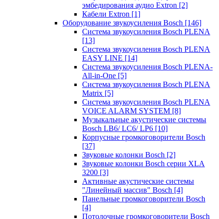
эмбедирования аудио Extron
[2]
Кабели Extron
[1]
Оборудование звукоусиления Bosch
[146]
Система звукоусиления Bosch PLENA
[13]
Система звукоусиления Bosch PLENA
EASY LINE
[14]
Система звукоусиления Bosch PLENA-
All-in-One
[5]
Система звукоусиления Bosch PLENA
Matrix
[5]
Система звукоусиления Bosch PLENA
VOICE ALARM SYSTEM
[8]
Музыкальные акустические системы
Bosch LB6/ LC6/ LP6
[10]
Корпусные громкоговорители Bosch
[37]
Звуковые колонки Bosch
[2]
Звуковые колонки Bosch серии XLA
3200
[3]
Активные акустические системы
"Линейный массив" Bosch
[4]
Панельные громкоговорители Bosch
[4]
Потолочные громкоговорители Bosch