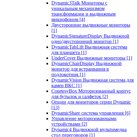
Dynamic3Talk Мониторы с
уникальным механизмом
трансформации и выдвижным
микрофоном
[4]
Двусторонние выдвижные мониторы
[1]
DynamicSignatureDisplay Выдвижной
одно/двусторонний монитор
[1]
DynamicTabLift Выдвижная система
для планшета
[1]
UnderCover Выдвижные мониторы
[1]
DynamicChairDisplay Выдвижной
монитор для встраивания в
подлокотник
[1]
DynamicVision Выдвижная система для
камер ВКС
[1]
CourtesyBox Моторизованный корпус
для бутылок и салфеток
[2]
Опции для мониторов серии Dynamic
[13]
DynamicShare система управления
[6]
Управление моторизованными
устройствами
[2]
Dynamic4 Выдвижной мультимедиа
стол переговоров
[1]