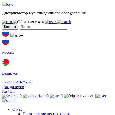
Дистрибьютор мультимедийного оборудования
Каталог
Россия
Беларусь
+7 495 640-75-57
Для дилеров
Ru
/
En
0
0
0
О нас
Направление деятельности