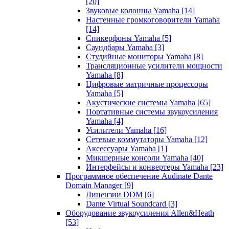
[20]
Звуковые колонны Yamaha
[14]
Настенные громкоговорители Yamaha
[14]
Спикерфоны Yamaha
[5]
Саундбары Yamaha
[3]
Студийные мониторы Yamaha
[8]
Трансляционные усилители мощности
Yamaha
[8]
Цифровые матричные процессоры
Yamaha
[5]
Акустические системы Yamaha
[65]
Портативные системы звукоусиления
Yamaha
[4]
Усилители Yamaha
[16]
Сетевые коммутаторы Yamaha
[12]
Аксессуары Yamaha
[1]
Микшерные консоли Yamaha
[40]
Интерфейсы и конвертеры Yamaha
[23]
Программное обеспечение Audinate Dante
Domain Manager
[9]
Лицензии DDM
[6]
Dante Virtual Soundcard
[3]
Оборудование звукоусиления Allen&Heath
[53]