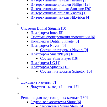
Интерактивные панели Hisense
[3]
Интерактивные дисплеи Philips
[12]
Интерактивные панели Samsung
[20]
Интерактивные панели Vivitek
[1]
Интерактивные панели Hikvision
[4]
Системы Digital Signage
[50]
Платформа Innes
[5]
Системы бронирования помещений
[6]
Комплекты Digital Signage
[3]
Платформа Navori
[9]
Состав платформы Navori
[9]
Платформа SmartPlayer
[10]
Состав SmartPlayer
[10]
Платформа LG
[1]
Платформа Spinetix
[16]
Состав платформы Spinetix
[16]
Документ-камеры
[7]
Документ-камеры Lumens
[7]
Решения для переговорных комнат
[130]
Звуковые экосистемы Shure
[6]
Экосистема Shure Stem
[6]