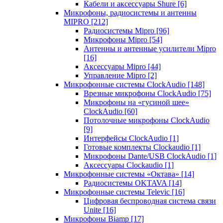
Кабели и аксессуары Shure
[6]
Микрофоны, радиосистемы и антенны
MIPRO
[212]
Радиосистемы Mipro
[96]
Микрофоны Mipro
[54]
Антенны и антенные усилители Mipro
[16]
Аксессуары Mipro
[44]
Управление Mipro
[2]
Микрофонные системы ClockAudio
[148]
Врезные микрофоны ClockAudio
[75]
Микрофоны на «гусиной шее»
ClockAudio
[60]
Потолочные микрофоны ClockAudio
[9]
Интерфейсы ClockAudio
[1]
Готовые комплекты Clockaudio
[1]
Микрофоны Dante/USB ClockAudio
[1]
Аксессуары Clockaudio
[1]
Микрофонные системы «Октава»
[14]
Радиосистемы OKTAVA
[14]
Микрофонные системы Televic
[16]
Цифровая беспроводная система связи
Unite
[16]
Микрофоны Biamp
[17]