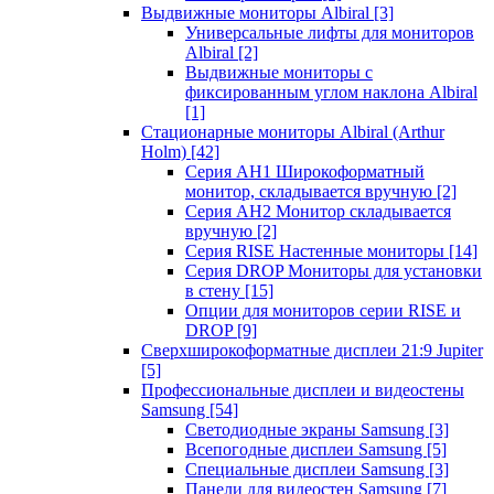
Выдвижные мониторы Albiral
[3]
Универсальные лифты для мониторов
Albiral
[2]
Выдвижные мониторы с
фиксированным углом наклона Albiral
[1]
Стационарные мониторы Albiral (Arthur
Holm)
[42]
Серия AH1 Широкоформатный
монитор, складывается вручную
[2]
Серия AH2 Монитор складывается
вручную
[2]
Серия RISE Настенные мониторы
[14]
Серия DROP Мониторы для установки
в стену
[15]
Опции для мониторов серии RISE и
DROP
[9]
Сверхширокоформатные дисплеи 21:9 Jupiter
[5]
Профессиональные дисплеи и видеостены
Samsung
[54]
Светодиодные экраны Samsung
[3]
Всепогодные дисплеи Samsung
[5]
Специальные дисплеи Samsung
[3]
Панели для видеостен Samsung
[7]