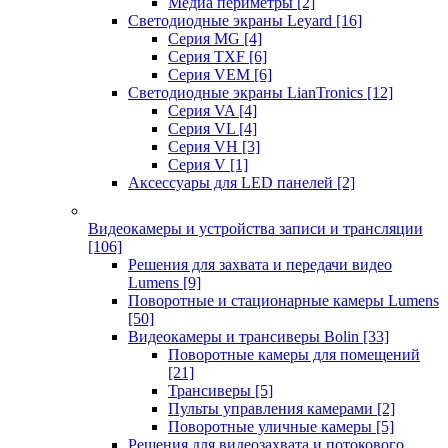
Медиа периметры
[2]
Светодиодные экраны Leyard
[16]
Серия MG
[4]
Серия TXF
[6]
Серия VEM
[6]
Светодиодные экраны LianTronics
[12]
Серия VA
[4]
Серия VL
[4]
Серия VH
[3]
Серия V
[1]
Аксессуары для LED панелей
[2]
Видеокамеры и устройства записи и трансляции
[106]
Решения для захвата и передачи видео
Lumens
[9]
Поворотные и стационарные камеры Lumens
[50]
Видеокамеры и трансиверы Bolin
[33]
Поворотные камеры для помещений
[21]
Трансиверы
[5]
Пульты управления камерами
[2]
Поворотные уличные камеры
[5]
Решения для видеозахвата и потокового