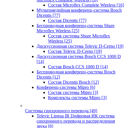
Состав Microflex Complete Wireless
[16]
Мультимедийная конференц-система Bosch
Dicentis
[77]
Состав Dicentis
[77]
Беспроводная конференц-система Shure
Microflex Wireless
[25]
Состав системы Shure Microflex
Wireless
[25]
Дискуссионная система Televic D-Cerno
[19]
Состав Televic D-Cerno
[19]
Дискуссионная система Bosch CCS 1000 D
[14]
Состав Bosch CCS 1000 D
[14]
Беспроводная конференц-система Bosch
Dicentis
[12]
Состав Dicentis Bosch
[12]
Конференц-системы Mipro
[6]
Состав системы Mipro
[3]
Комплекты системы Mipro
[3]
Системы синхронного перевода
[49]
Televic Lingua IR Цифровая ИК система
синхронного перевода и распределения
звука
[8]