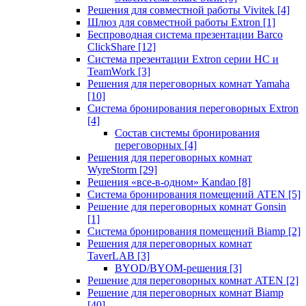
Решения для совместной работы Vivitek
[4]
Шлюз для совместной работы Extron
[1]
Беспроводная система презентации Barco
ClickShare
[12]
Система презентации Extron серии HC и
TeamWork
[3]
Решения для переговорных комнат Yamaha
[10]
Система бронирования переговорных Extron
[4]
Состав системы бронирования
переговорных
[4]
Решения для переговорных комнат
WyreStorm
[29]
Решения «все-в-одном» Kandao
[8]
Система бронирования помещений ATEN
[5]
Решение для переговорных комнат Gonsin
[1]
Система бронирования помещений Biamp
[2]
Решения для переговорных комнат
TaverLAB
[3]
BYOD/BYOM-решения
[3]
Решение для переговорных комнат ATEN
[2]
Решение для переговорных комнат Biamp
[40]