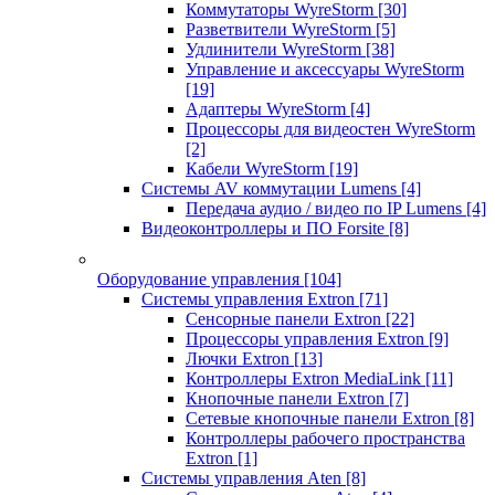
Коммутаторы WyreStorm
[30]
Разветвители WyreStorm
[5]
Удлинители WyreStorm
[38]
Управление и аксессуары WyreStorm
[19]
Адаптеры WyreStorm
[4]
Процессоры для видеостен WyreStorm
[2]
Кабели WyreStorm
[19]
Системы AV коммутации Lumens
[4]
Передача аудио / видео по IP Lumens
[4]
Видеоконтроллеры и ПО Forsite
[8]
Оборудование управления
[104]
Системы управления Extron
[71]
Сенсорные панели Extron
[22]
Процессоры управления Extron
[9]
Лючки Extron
[13]
Контроллеры Extron MediaLink
[11]
Кнопочные панели Extron
[7]
Сетевые кнопочные панели Extron
[8]
Контроллеры рабочего пространства
Extron
[1]
Системы управления Aten
[8]