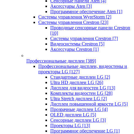
Сенсорные панели Aten
[4]
Аксессуары Aten
[3]
Программное обеспечение Aten
[1]
Системы управления WyreStorm
[2]
Системы управления Crestron
[23]
Проводные сенсорные панели Crestron
[10]
Системы управления Crestron
[7]
Видеосистемы Crestron
[5]
Аксессуары Crestron
[1]
Профессиональные дисплеи
[389]
Профессиональные дисплеи, видеостены и
проекторы LG
[127]
Стандартные дисплеи LG
[2]
Ultra HD дисплеи LG
[26]
Дисплеи для видеостен LG
[13]
Комплекты видеостен LG
[28]
Ultra Stretch дисплеи LG
[2]
Дисплеи повышенной яркости LG
[5]
Прозрачные дисплеи LG
[4]
OLED дисплеи LG
[5]
Сенсорные дисплеи LG
[3]
Проекторы LG
[13]
Программное обеспечение LG
[1]