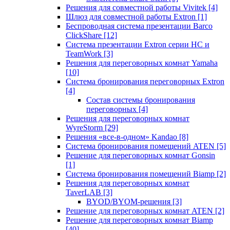
Решения для совместной работы Vivitek
[4]
Шлюз для совместной работы Extron
[1]
Беспроводная система презентации Barco
ClickShare
[12]
Система презентации Extron серии HC и
TeamWork
[3]
Решения для переговорных комнат Yamaha
[10]
Система бронирования переговорных Extron
[4]
Состав системы бронирования
переговорных
[4]
Решения для переговорных комнат
WyreStorm
[29]
Решения «все-в-одном» Kandao
[8]
Система бронирования помещений ATEN
[5]
Решение для переговорных комнат Gonsin
[1]
Система бронирования помещений Biamp
[2]
Решения для переговорных комнат
TaverLAB
[3]
BYOD/BYOM-решения
[3]
Решение для переговорных комнат ATEN
[2]
Решение для переговорных комнат Biamp
[40]