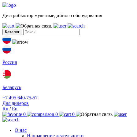
Дистрибьютор мультимедийного оборудования
Каталог
Россия
Беларусь
+7 495 640-75-57
Для дилеров
Ru
/
En
0
0
0
О нас
Направление деятельности