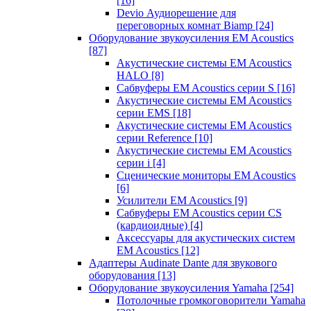
[16]
Devio Аудиорешение для
переговорных комнат Biamp
[24]
Оборудование звукоусиления EM Acoustics
[87]
Акустические системы EM Acoustics
HALO
[8]
Сабвуферы EM Acoustics серии S
[16]
Акустические системы EM Acoustics
серии EMS
[18]
Акустические системы EM Acoustics
серии Reference
[10]
Акустические системы EM Acoustics
серии i
[4]
Сценические мониторы EM Acoustics
[6]
Усилители EM Acoustics
[9]
Сабвуферы EM Acoustics серии CS
(кардиоидные)
[4]
Аксессуары для акустических систем
EM Acoustics
[12]
Адаптеры Audinate Dante для звукового
оборудования
[13]
Оборудование звукоусиления Yamaha
[254]
Потолочные громкоговорители Yamaha