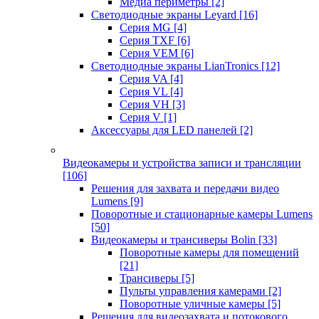
Медиа периметры
[2]
Светодиодные экраны Leyard
[16]
Серия MG
[4]
Серия TXF
[6]
Серия VEM
[6]
Светодиодные экраны LianTronics
[12]
Серия VA
[4]
Серия VL
[4]
Серия VH
[3]
Серия V
[1]
Аксессуары для LED панелей
[2]
Видеокамеры и устройства записи и трансляции
[106]
Решения для захвата и передачи видео
Lumens
[9]
Поворотные и стационарные камеры Lumens
[50]
Видеокамеры и трансиверы Bolin
[33]
Поворотные камеры для помещений
[21]
Трансиверы
[5]
Пульты управления камерами
[2]
Поворотные уличные камеры
[5]
Решения для видеозахвата и потокового