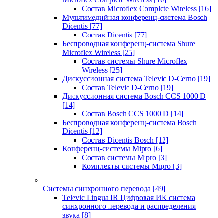
Состав Microflex Complete Wireless
[16]
Мультимедийная конференц-система Bosch
Dicentis
[77]
Состав Dicentis
[77]
Беспроводная конференц-система Shure
Microflex Wireless
[25]
Состав системы Shure Microflex
Wireless
[25]
Дискуссионная система Televic D-Cerno
[19]
Состав Televic D-Cerno
[19]
Дискуссионная система Bosch CCS 1000 D
[14]
Состав Bosch CCS 1000 D
[14]
Беспроводная конференц-система Bosch
Dicentis
[12]
Состав Dicentis Bosch
[12]
Конференц-системы Mipro
[6]
Состав системы Mipro
[3]
Комплекты системы Mipro
[3]
Системы синхронного перевода
[49]
Televic Lingua IR Цифровая ИК система
синхронного перевода и распределения
звука
[8]