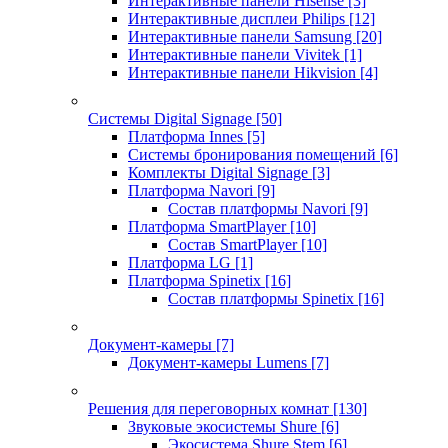
Интерактивные панели Hisense
[3]
Интерактивные дисплеи Philips
[12]
Интерактивные панели Samsung
[20]
Интерактивные панели Vivitek
[1]
Интерактивные панели Hikvision
[4]
Системы Digital Signage
[50]
Платформа Innes
[5]
Системы бронирования помещений
[6]
Комплекты Digital Signage
[3]
Платформа Navori
[9]
Состав платформы Navori
[9]
Платформа SmartPlayer
[10]
Состав SmartPlayer
[10]
Платформа LG
[1]
Платформа Spinetix
[16]
Состав платформы Spinetix
[16]
Документ-камеры
[7]
Документ-камеры Lumens
[7]
Решения для переговорных комнат
[130]
Звуковые экосистемы Shure
[6]
Экосистема Shure Stem
[6]