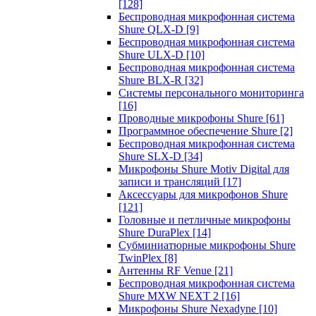
[128]
Беспроводная микрофонная система
Shure QLX-D
[9]
Беспроводная микрофонная система
Shure ULX-D
[10]
Беспроводная микрофонная система
Shure BLX-R
[32]
Системы персонального мониторинга
[16]
Проводные микрофоны Shure
[61]
Программное обеспечение Shure
[2]
Беспроводная микрофонная система
Shure SLX-D
[34]
Микрофоны Shure Motiv Digital для
записи и трансляций
[17]
Аксессуары для микрофонов Shure
[121]
Головные и петличные микрофоны
Shure DuraPlex
[14]
Субминиатюрные микрофоны Shure
TwinPlex
[8]
Антенны RF Venue
[21]
Беспроводная микрофонная система
Shure MXW NEXT 2
[16]
Микрофоны Shure Nexadyne
[10]