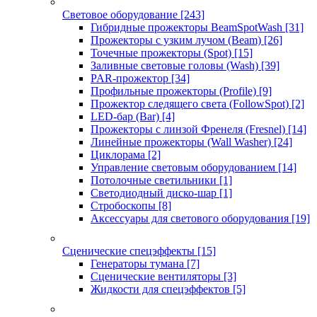
Световое оборудование
[243]
Гибридные прожекторы BeamSpotWash
[31]
Прожекторы с узким лучом (Beam)
[26]
Точечные прожекторы (Spot)
[15]
Заливные световые головы (Wash)
[39]
PAR-прожектор
[34]
Профильные прожекторы (Profile)
[9]
Прожектор следящего света (FollowSpot)
[2]
LED-бар (Bar)
[4]
Прожекторы с линзой Френеля (Fresnel)
[14]
Линейные прожекторы (Wall Washer)
[24]
Циклорама
[2]
Управление световым оборудованием
[14]
Потолочные светильники
[1]
Светодиодный диско-шар
[1]
Стробоскопы
[8]
Аксессуары для светового оборудования
[19]
Сценические спецэффекты
[15]
Генераторы тумана
[7]
Сценические вентиляторы
[3]
Жидкости для спецэффектов
[5]