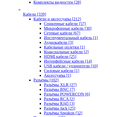
Комплекты видеостен
[28]
Кабели
[339]
Кабели и аксессуары
[212]
Спикерные кабели
[57]
Микрофонные кабели
[30]
Сетевые кабели
[67]
Инструментальный кабель
[1]
Аудиокабели
[3]
Кабельные оплетки
[1]
Коаксиальные кабели
[2]
HDMI кабели
[25]
Интерфейсные кабели
[14]
USB кабели / удлинители
[10]
Силовые кабели
[1]
Аксессуары
[1]
Разъёмы
[102]
Разъёмы XLR
[27]
Разъёмы BNC
[7]
Разъёмы POWERCON
[6]
Разъёмы RCA
[2]
Разъёмы RJ45
[3]
Разъёмы Jack
[25]
Разъёмы Speakon
[32]