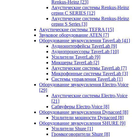
Renkus-Heinz
[23]
Акустические системы Renkus-Heinz
серии C SERIES
[12]
Акустические системы Renkus-Heinz
серии S Series
[3]
Акустические системы TEFRA
[15]
Звуковое оборудование ATEN
[7]
Оборудование звукоусиления TaverLab
[41]
Аудиоинтерфейсы TaverLab
[9]
Аудиопроцессоры TaverLab
[10]
Усилители TaverLab
[9]
Микшеры TaverLab
[2]
Акустические системы TaverLab
[7]
Микрофонные системы TaverLab
[3]
Системы управления TaverLab
[1]
Оборудование звукоусиления Electro-Voice
[29]
Акустические системы Electro-Voice
[21]
Сабвуферы Electro-Voice
[8]
Оборудование звукоусиления Dynacord
[8]
Усилители мощности Dynacord
[8]
Оборудование звукоусиления SHURE
[9]
Усилители Shure
[1]
Громкоговорители Shure
[8]