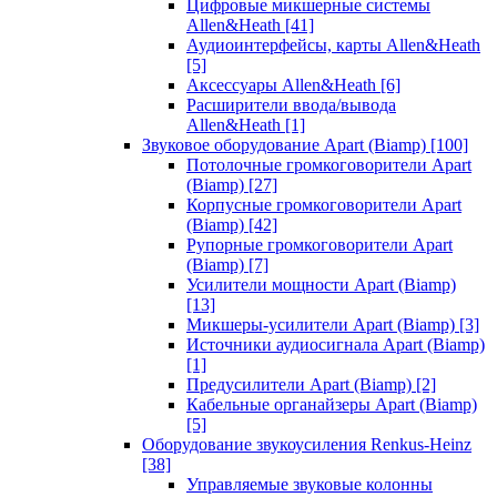
Цифровые микшерные системы
Allen&Heath
[41]
Аудиоинтерфейсы, карты Allen&Heath
[5]
Аксессуары Allen&Heath
[6]
Расширители ввода/вывода
Allen&Heath
[1]
Звуковое оборудование Apart (Biamp)
[100]
Потолочные громкоговорители Apart
(Biamp)
[27]
Корпусные громкоговорители Apart
(Biamp)
[42]
Рупорные громкоговорители Apart
(Biamp)
[7]
Усилители мощности Apart (Biamp)
[13]
Микшеры-усилители Apart (Biamp)
[3]
Источники аудиосигнала Apart (Biamp)
[1]
Предусилители Apart (Biamp)
[2]
Кабельные органайзеры Apart (Biamp)
[5]
Оборудование звукоусиления Renkus-Heinz
[38]
Управляемые звуковые колонны