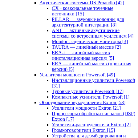
Акустические системы DS Proaudio
[42]
CX - коаксиальные точечные
источники
[15]
PILLAR — звуковые колонны для
архитектурной интеграции
[8]
ANT — активные акустические
системы со встроенным усилением
[4]
Monitor - сценические мониторы
[3]
TAURA — линейный массив
[2]
ERA-i — линейный массив
(инсталляционная версия)
[5]
ERA — линейный массив (прокатная
версия)
[5]
Усилители мощности Powersoft
[49]
Инсталляционные усилители Powersoft
[31]
Туровые усилители Powersoft
[17]
Компактные усилители Powersoft
[1]
Оборудование звукоусиления Extron
[58]
Усилители мощности Extron
[21]
Процессоры обработки сигналов (DSP)
Extron
[17]
Усилители-распределители Extron
[2]
Громкоговорители Extron
[15]
Устройства для деэмбедирования и