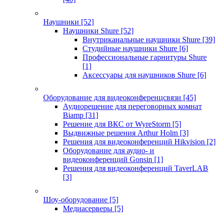
Наушники
[52]
Наушники Shure
[52]
Внутриканальные наушники Shure
[39]
Студийные наушники Shure
[6]
Профессиональные гарнитуры Shure
[1]
Аксессуары для наушников Shure
[6]
Оборудование для видеоконференцсвязи
[45]
Аудиорешение для переговорных комнат
Biamp
[31]
Решение для ВКС от WyreStorm
[5]
Выдвижные решения Arthur Holm
[3]
Решения для видеоконференций Hikvision
[2]
Оборудование для аудио- и
видеоконференций Gonsin
[1]
Решения для видеоконференций TaverLAB
[3]
Шоу-оборудование
[5]
Медиасерверы
[5]