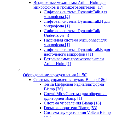
Выдвижные механизмы Arthur Holm для
микрофонов и громкоговорителей
[17]
Лифтовая система DynamicTalk для
микрофона
[4]
Лифтовая система DynamicTalkH для
микрофона
[1]
Лифтовая система DynamicTalk
UnderCover
[3]
Пассивная система MicConnect для
микрофона
[1]
Лифтовая система DynamicTalkB для
настольного микрофона
[1]
Встраиваемые громкоговорители
Arthur Holm
[1]
Оборудование звукоусиления
[1150]
Системы управления звуком Biamp
[186]
Tesira Цифровая медиаплатформа
Biamp
[76]
Crowd Mics Система для общения с
аудиторией Biamp
[1]
Система управления Biamp
[16]
Громкоговорители Biamp
[53]
Система звукоусиления Voltera Biamp