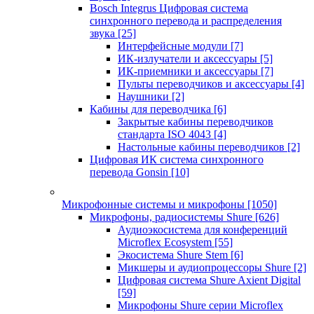
Bosch Integrus Цифровая система
синхронного перевода и распределения
звука
[25]
Интерфейсные модули
[7]
ИК-излучатели и аксессуары
[5]
ИК-приемники и аксессуары
[7]
Пульты переводчиков и аксессуары
[4]
Наушники
[2]
Кабины для переводчика
[6]
Закрытые кабины переводчиков
стандарта ISO 4043
[4]
Настольные кабины переводчиков
[2]
Цифровая ИК система синхронного
перевода Gonsin
[10]
Микрофонные системы и микрофоны
[1050]
Микрофоны, радиосистемы Shure
[626]
Аудиоэкосистема для конференций
Microflex Ecosystem
[55]
Экосистема Shure Stem
[6]
Микшеры и аудиопроцессоры Shure
[2]
Цифровая система Shure Axient Digital
[59]
Микрофоны Shure серии Microflex