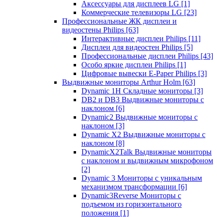
Аксессуары для дисплеев LG
[1]
Коммерческие телевизоры LG
[23]
Профессиональные ЖК дисплеи и
видеостены Philips
[63]
Интерактивные дисплеи Philips
[11]
Дисплеи для видеостен Philips
[5]
Профессиональные дисплеи Philips
[43]
Особо яркие дисплеи Philips
[1]
Цифровые вывески E-Paper Philips
[3]
Выдвижные мониторы Arthur Holm
[63]
Dynamic 1Н Складные мониторы
[3]
DB2 и DB3 Выдвижные мониторы с
наклоном
[6]
Dynamic2 Выдвижные мониторы с
наклоном
[3]
Dynamic X2 Выдвижные мониторы с
наклоном
[8]
DynamicX2Talk Выдвижные мониторы
с наклоном и выдвижным микрофоном
[2]
Dynamic 3 Мониторы с уникальным
механизмом трансформации
[6]
Dynamic3Reverse Мониторы с
подъемом из горизонтального
положения
[1]