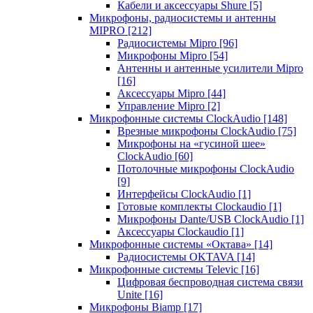
Кабели и аксессуары Shure
[5]
Микрофоны, радиосистемы и антенны
MIPRO
[212]
Радиосистемы Mipro
[96]
Микрофоны Mipro
[54]
Антенны и антенные усилители Mipro
[16]
Аксессуары Mipro
[44]
Управление Mipro
[2]
Микрофонные системы ClockAudio
[148]
Врезные микрофоны ClockAudio
[75]
Микрофоны на «гусиной шее»
ClockAudio
[60]
Потолочные микрофоны ClockAudio
[9]
Интерфейсы ClockAudio
[1]
Готовые комплекты Clockaudio
[1]
Микрофоны Dante/USB ClockAudio
[1]
Аксессуары Clockaudio
[1]
Микрофонные системы «Октава»
[14]
Радиосистемы OKTAVA
[14]
Микрофонные системы Televic
[16]
Цифровая беспроводная система связи
Unite
[16]
Микрофоны Biamp
[17]