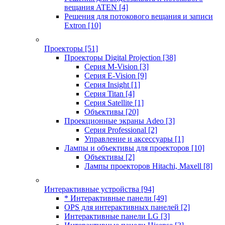
вещания ATEN
[4]
Решения для потокового вещания и записи
Extron
[10]
Проекторы
[51]
Проекторы Digital Projection
[38]
Серия M-Vision
[3]
Серия E-Vision
[9]
Серия Insight
[1]
Серия Titan
[4]
Серия Satellite
[1]
Объективы
[20]
Проекционные экраны Adeo
[3]
Серия Professional
[2]
Управление и аксессуары
[1]
Лампы и объективы для проекторов
[10]
Объективы
[2]
Лампы проекторов Hitachi, Maxell
[8]
Интерактивные устройства
[94]
* Интерактивные панели
[49]
OPS для интерактивных панелей
[2]
Интерактивные панели LG
[3]