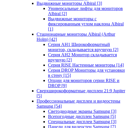
Выдвижные мониторы Albiral
[3]
Универсальные лифты для мониторов
Albiral
[2]
Выдвижные мониторы с
фиксированным углом наклона Albiral
[1]
Стационарные мониторы Albiral (Arthur
Holm)
[42]
Серия AH1 Широкоформатный
монитор, складывается вручную
[2]
Серия AH2 Монитор складывается
вручную
[2]
Серия RISE Настенные мониторы
[14]
Серия DROP Мониторы для установки
в стену
[15]
Опции для мониторов серии RISE и
DROP
[9]
Сверхширокоформатные дисплеи 21:9 Jupiter
[5]
Профессиональные дисплеи и видеостены
Samsung
[54]
Светодиодные экраны Samsung
[3]
Всепогодные дисплеи Samsung
[5]
Специальные дисплеи Samsung
[3]
Панели для видеостен Samsung
[7]