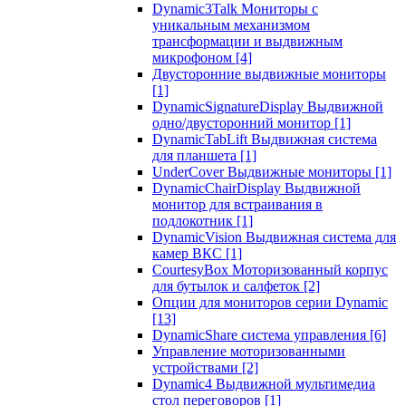
Dynamic3Talk Мониторы с
уникальным механизмом
трансформации и выдвижным
микрофоном
[4]
Двусторонние выдвижные мониторы
[1]
DynamicSignatureDisplay Выдвижной
одно/двусторонний монитор
[1]
DynamicTabLift Выдвижная система
для планшета
[1]
UnderCover Выдвижные мониторы
[1]
DynamicChairDisplay Выдвижной
монитор для встраивания в
подлокотник
[1]
DynamicVision Выдвижная система для
камер ВКС
[1]
CourtesyBox Моторизованный корпус
для бутылок и салфеток
[2]
Опции для мониторов серии Dynamic
[13]
DynamicShare система управления
[6]
Управление моторизованными
устройствами
[2]
Dynamic4 Выдвижной мультимедиа
стол переговоров
[1]