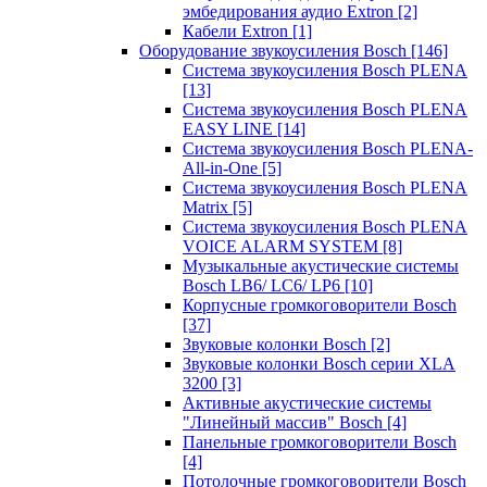
эмбедирования аудио Extron
[2]
Кабели Extron
[1]
Оборудование звукоусиления Bosch
[146]
Система звукоусиления Bosch PLENA
[13]
Система звукоусиления Bosch PLENA
EASY LINE
[14]
Система звукоусиления Bosch PLENA-
All-in-One
[5]
Система звукоусиления Bosch PLENA
Matrix
[5]
Система звукоусиления Bosch PLENA
VOICE ALARM SYSTEM
[8]
Музыкальные акустические системы
Bosch LB6/ LC6/ LP6
[10]
Корпусные громкоговорители Bosch
[37]
Звуковые колонки Bosch
[2]
Звуковые колонки Bosch серии XLA
3200
[3]
Активные акустические системы
"Линейный массив" Bosch
[4]
Панельные громкоговорители Bosch
[4]
Потолочные громкоговорители Bosch