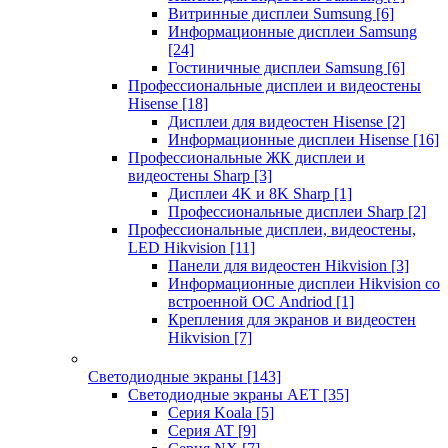
Витринные дисплеи Sumsung
[6]
Информационные дисплеи Samsung
[24]
Гостиничные дисплеи Samsung
[6]
Профессиональные дисплеи и видеостены
Hisense
[18]
Дисплеи для видеостен Hisense
[2]
Информационные дисплеи Hisense
[16]
Профессиональные ЖК дисплеи и
видеостены Sharp
[3]
Дисплеи 4K и 8K Sharp
[1]
Профессиональные дисплеи Sharp
[2]
Профессиональные дисплеи, видеостены,
LED Hikvision
[11]
Панели для видеостен Hikvision
[3]
Информационные дисплеи Hikvision со
встроенной ОС Andriod
[1]
Крепления для экранов и видеостен
Hikvision
[7]
Светодиодные экраны
[143]
Светодиодные экраны AET
[35]
Cерия Koala
[5]
Серия AT
[9]