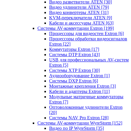
Видео разветвители ATEN
[30]
Видео удлинители ATEN
[79]
Видео конвертеры ATEN
[31]
KVM-переключатели ATEN
[9]
Кабели и аксессуары ATEN
[63]
Системы AV-коммутации Extron
[199]
Процессоры для видеостен Extron
[6]
Процессоры обработки видеосигналов
Extron
[22]
Коммутаторы Extron
[17]
Системы DTP Extron
[43]
USB для профессиональных AV-систем
Extron
[5]
Системы XTP Extron
[30]
Аудиооборудование Extron
[1]
Системы DXP Extron
[6]
Монтажные крепления Extron
[3]
Кабели и адаптеры Extron
[11]
Модульные матричные коммутаторы
Extron
[7]
Оптоволоконные удлинители Extron
[20]
Системы NAV Pro Extron
[28]
Системы AV-коммутации WyreStorm
[152]
Видео по IP WyreStorm
[35]