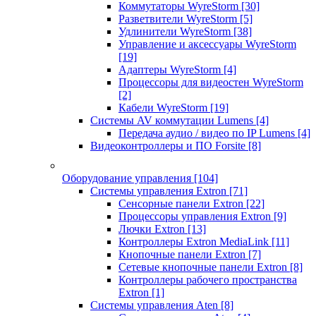
Коммутаторы WyreStorm
[30]
Разветвители WyreStorm
[5]
Удлинители WyreStorm
[38]
Управление и аксессуары WyreStorm
[19]
Адаптеры WyreStorm
[4]
Процессоры для видеостен WyreStorm
[2]
Кабели WyreStorm
[19]
Системы AV коммутации Lumens
[4]
Передача аудио / видео по IP Lumens
[4]
Видеоконтроллеры и ПО Forsite
[8]
Оборудование управления
[104]
Системы управления Extron
[71]
Сенсорные панели Extron
[22]
Процессоры управления Extron
[9]
Лючки Extron
[13]
Контроллеры Extron MediaLink
[11]
Кнопочные панели Extron
[7]
Сетевые кнопочные панели Extron
[8]
Контроллеры рабочего пространства
Extron
[1]
Системы управления Aten
[8]