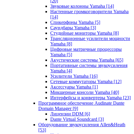
[20]
Звуковые колонны Yamaha
[14]
Настенные громкоговорители Yamaha
[14]
Спикерфоны Yamaha
[5]
Саундбары Yamaha
[3]
Студийные мониторы Yamaha
[8]
Трансляционные усилители мощности
Yamaha
[8]
Цифровые матричные процессоры
Yamaha
[5]
Акустические системы Yamaha
[65]
Портативные системы звукоусиления
Yamaha
[4]
Усилители Yamaha
[16]
Сетевые коммутаторы Yamaha
[12]
Аксессуары Yamaha
[1]
Микшерные консоли Yamaha
[40]
Интерфейсы и конвертеры Yamaha
[23]
Программное обеспечение Audinate Dante
Domain Manager
[9]
Лицензии DDM
[6]
Dante Virtual Soundcard
[3]
Оборудование звукоусиления Allen&Heath
[53]