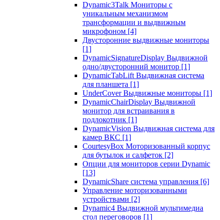
Dynamic3Talk Мониторы с
уникальным механизмом
трансформации и выдвижным
микрофоном
[4]
Двусторонние выдвижные мониторы
[1]
DynamicSignatureDisplay Выдвижной
одно/двусторонний монитор
[1]
DynamicTabLift Выдвижная система
для планшета
[1]
UnderCover Выдвижные мониторы
[1]
DynamicChairDisplay Выдвижной
монитор для встраивания в
подлокотник
[1]
DynamicVision Выдвижная система для
камер ВКС
[1]
CourtesyBox Моторизованный корпус
для бутылок и салфеток
[2]
Опции для мониторов серии Dynamic
[13]
DynamicShare система управления
[6]
Управление моторизованными
устройствами
[2]
Dynamic4 Выдвижной мультимедиа
стол переговоров
[1]