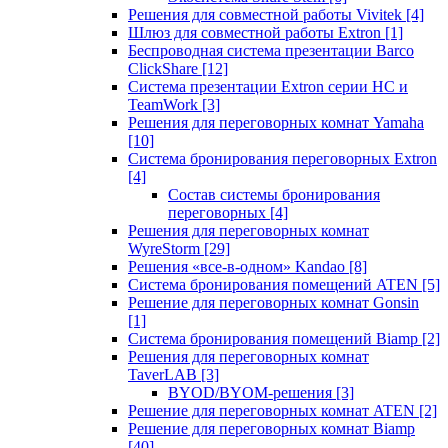
Решения для совместной работы Vivitek
[4]
Шлюз для совместной работы Extron
[1]
Беспроводная система презентации Barco
ClickShare
[12]
Система презентации Extron серии HC и
TeamWork
[3]
Решения для переговорных комнат Yamaha
[10]
Система бронирования переговорных Extron
[4]
Состав системы бронирования
переговорных
[4]
Решения для переговорных комнат
WyreStorm
[29]
Решения «все-в-одном» Kandao
[8]
Система бронирования помещений ATEN
[5]
Решение для переговорных комнат Gonsin
[1]
Система бронирования помещений Biamp
[2]
Решения для переговорных комнат
TaverLAB
[3]
BYOD/BYOM-решения
[3]
Решение для переговорных комнат ATEN
[2]
Решение для переговорных комнат Biamp
[40]