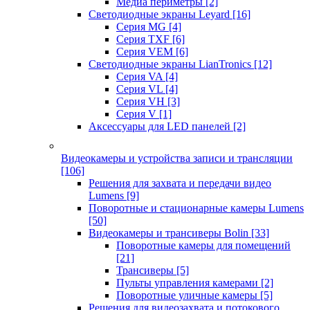
Медиа периметры
[2]
Светодиодные экраны Leyard
[16]
Серия MG
[4]
Серия TXF
[6]
Серия VEM
[6]
Светодиодные экраны LianTronics
[12]
Серия VA
[4]
Серия VL
[4]
Серия VH
[3]
Серия V
[1]
Аксессуары для LED панелей
[2]
Видеокамеры и устройства записи и трансляции
[106]
Решения для захвата и передачи видео
Lumens
[9]
Поворотные и стационарные камеры Lumens
[50]
Видеокамеры и трансиверы Bolin
[33]
Поворотные камеры для помещений
[21]
Трансиверы
[5]
Пульты управления камерами
[2]
Поворотные уличные камеры
[5]
Решения для видеозахвата и потокового