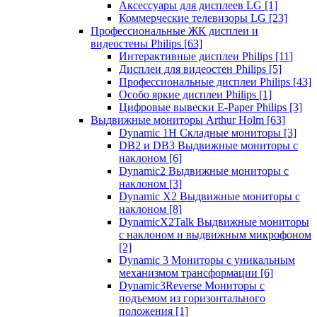
Аксессуары для дисплеев LG
[1]
Коммерческие телевизоры LG
[23]
Профессиональные ЖК дисплеи и
видеостены Philips
[63]
Интерактивные дисплеи Philips
[11]
Дисплеи для видеостен Philips
[5]
Профессиональные дисплеи Philips
[43]
Особо яркие дисплеи Philips
[1]
Цифровые вывески E-Paper Philips
[3]
Выдвижные мониторы Arthur Holm
[63]
Dynamic 1Н Складные мониторы
[3]
DB2 и DB3 Выдвижные мониторы с
наклоном
[6]
Dynamic2 Выдвижные мониторы с
наклоном
[3]
Dynamic X2 Выдвижные мониторы с
наклоном
[8]
DynamicX2Talk Выдвижные мониторы
с наклоном и выдвижным микрофоном
[2]
Dynamic 3 Мониторы с уникальным
механизмом трансформации
[6]
Dynamic3Reverse Мониторы с
подъемом из горизонтального
положения
[1]