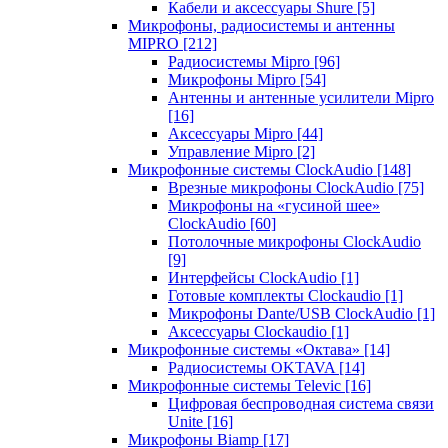
Кабели и аксессуары Shure
[5]
Микрофоны, радиосистемы и антенны
MIPRO
[212]
Радиосистемы Mipro
[96]
Микрофоны Mipro
[54]
Антенны и антенные усилители Mipro
[16]
Аксессуары Mipro
[44]
Управление Mipro
[2]
Микрофонные системы ClockAudio
[148]
Врезные микрофоны ClockAudio
[75]
Микрофоны на «гусиной шее»
ClockAudio
[60]
Потолочные микрофоны ClockAudio
[9]
Интерфейсы ClockAudio
[1]
Готовые комплекты Clockaudio
[1]
Микрофоны Dante/USB ClockAudio
[1]
Аксессуары Clockaudio
[1]
Микрофонные системы «Октава»
[14]
Радиосистемы OKTAVA
[14]
Микрофонные системы Televic
[16]
Цифровая беспроводная система связи
Unite
[16]
Микрофоны Biamp
[17]