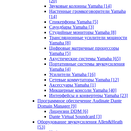
[20]
Звуковые колонны Yamaha
[14]
Настенные громкоговорители Yamaha
[14]
Спикерфоны Yamaha
[5]
Саундбары Yamaha
[3]
Студийные мониторы Yamaha
[8]
Трансляционные усилители мощности
Yamaha
[8]
Цифровые матричные процессоры
Yamaha
[5]
Акустические системы Yamaha
[65]
Портативные системы звукоусиления
Yamaha
[4]
Усилители Yamaha
[16]
Сетевые коммутаторы Yamaha
[12]
Аксессуары Yamaha
[1]
Микшерные консоли Yamaha
[40]
Интерфейсы и конвертеры Yamaha
[23]
Программное обеспечение Audinate Dante
Domain Manager
[9]
Лицензии DDM
[6]
Dante Virtual Soundcard
[3]
Оборудование звукоусиления Allen&Heath
[53]