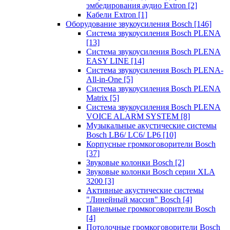
эмбедирования аудио Extron
[2]
Кабели Extron
[1]
Оборудование звукоусиления Bosch
[146]
Система звукоусиления Bosch PLENA
[13]
Система звукоусиления Bosch PLENA
EASY LINE
[14]
Система звукоусиления Bosch PLENA-
All-in-One
[5]
Система звукоусиления Bosch PLENA
Matrix
[5]
Система звукоусиления Bosch PLENA
VOICE ALARM SYSTEM
[8]
Музыкальные акустические системы
Bosch LB6/ LC6/ LP6
[10]
Корпусные громкоговорители Bosch
[37]
Звуковые колонки Bosch
[2]
Звуковые колонки Bosch серии XLA
3200
[3]
Активные акустические системы
"Линейный массив" Bosch
[4]
Панельные громкоговорители Bosch
[4]
Потолочные громкоговорители Bosch