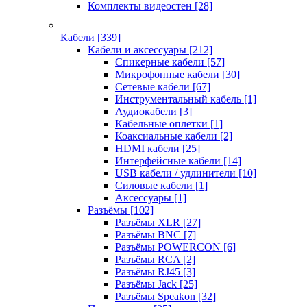
Комплекты видеостен
[28]
Кабели
[339]
Кабели и аксессуары
[212]
Спикерные кабели
[57]
Микрофонные кабели
[30]
Сетевые кабели
[67]
Инструментальный кабель
[1]
Аудиокабели
[3]
Кабельные оплетки
[1]
Коаксиальные кабели
[2]
HDMI кабели
[25]
Интерфейсные кабели
[14]
USB кабели / удлинители
[10]
Силовые кабели
[1]
Аксессуары
[1]
Разъёмы
[102]
Разъёмы XLR
[27]
Разъёмы BNC
[7]
Разъёмы POWERCON
[6]
Разъёмы RCA
[2]
Разъёмы RJ45
[3]
Разъёмы Jack
[25]
Разъёмы Speakon
[32]