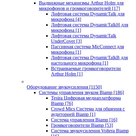
Выдвижные механизмы Arthur Holm для
микрофонов и громкоговорителей
[17]
Лифтовая система DynamicTalk для
микрофона
[4]
Лифтовая система DynamicTalkH для
микрофона
[1]
Лифтовая система DynamicTalk
UnderCover
[3]
Пассивная система MicConnect для
микрофона
[1]
Лифтовая система DynamicTalkB для
настольного микрофона
[1]
Встраиваемые громкоговорители
Arthur Holm
[1]
Оборудование звукоусиления
[1150]
Системы управления звуком Biamp
[186]
Tesira Цифровая медиаплатформа
Biamp
[76]
Crowd Mics Система для общения с
аудиторией Biamp
[1]
Система управления Biamp
[16]
Громкоговорители Biamp
[53]
Система звукоусиления Voltera Biamp