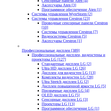
Сенсорные панели Aten
[4]
Аксессуары Aten
[3]
Программное обеспечение Aten
[1]
Системы управления WyreStorm
[2]
Системы управления Crestron
[23]
Проводные сенсорные панели Crestron
[10]
Системы управления Crestron
[7]
Видеосистемы Crestron
[5]
Аксессуары Crestron
[1]
Профессиональные дисплеи
[389]
Профессиональные дисплеи, видеостены и
проекторы LG
[127]
Стандартные дисплеи LG
[2]
Ultra HD дисплеи LG
[26]
Дисплеи для видеостен LG
[13]
Комплекты видеостен LG
[28]
Ultra Stretch дисплеи LG
[2]
Дисплеи повышенной яркости LG
[5]
Прозрачные дисплеи LG
[4]
OLED дисплеи LG
[5]
Сенсорные дисплеи LG
[3]
Проекторы LG
[13]
Программное обеспечение LG
[1]