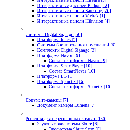
Интерактивные панели Hisense
[3]
Интерактивные дисплеи Philips
[12]
Интерактивные панели Samsung
[20]
Интерактивные панели Vivitek
[1]
Интерактивные панели Hikvision
[4]
Системы Digital Signage
[50]
Платформа Innes
[5]
Системы бронирования помещений
[6]
Комплекты Digital Signage
[3]
Платформа Navori
[9]
Состав платформы Navori
[9]
Платформа SmartPlayer
[10]
Состав SmartPlayer
[10]
Платформа LG
[1]
Платформа Spinetix
[16]
Состав платформы Spinetix
[16]
Документ-камеры
[7]
Документ-камеры Lumens
[7]
Решения для переговорных комнат
[130]
Звуковые экосистемы Shure
[6]
Экосистема Shure Stem
[6]