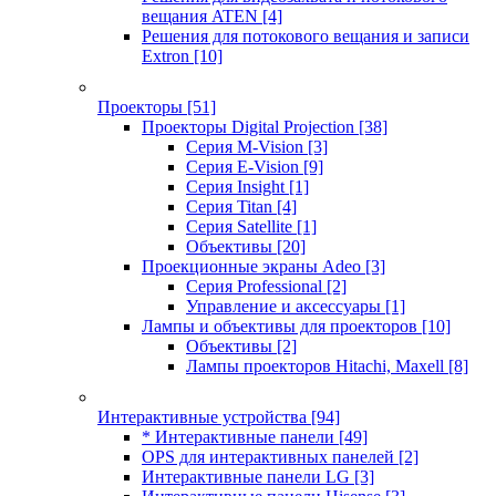
вещания ATEN
[4]
Решения для потокового вещания и записи
Extron
[10]
Проекторы
[51]
Проекторы Digital Projection
[38]
Серия M-Vision
[3]
Серия E-Vision
[9]
Серия Insight
[1]
Серия Titan
[4]
Серия Satellite
[1]
Объективы
[20]
Проекционные экраны Adeo
[3]
Серия Professional
[2]
Управление и аксессуары
[1]
Лампы и объективы для проекторов
[10]
Объективы
[2]
Лампы проекторов Hitachi, Maxell
[8]
Интерактивные устройства
[94]
* Интерактивные панели
[49]
OPS для интерактивных панелей
[2]
Интерактивные панели LG
[3]