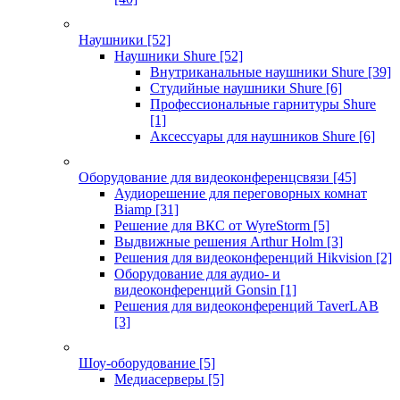
Наушники
[52]
Наушники Shure
[52]
Внутриканальные наушники Shure
[39]
Студийные наушники Shure
[6]
Профессиональные гарнитуры Shure
[1]
Аксессуары для наушников Shure
[6]
Оборудование для видеоконференцсвязи
[45]
Аудиорешение для переговорных комнат
Biamp
[31]
Решение для ВКС от WyreStorm
[5]
Выдвижные решения Arthur Holm
[3]
Решения для видеоконференций Hikvision
[2]
Оборудование для аудио- и
видеоконференций Gonsin
[1]
Решения для видеоконференций TaverLAB
[3]
Шоу-оборудование
[5]
Медиасерверы
[5]