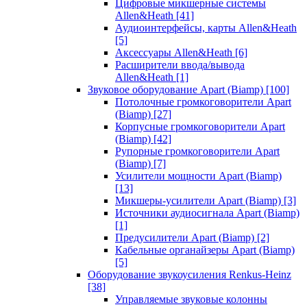
Цифровые микшерные системы
Allen&Heath
[41]
Аудиоинтерфейсы, карты Allen&Heath
[5]
Аксессуары Allen&Heath
[6]
Расширители ввода/вывода
Allen&Heath
[1]
Звуковое оборудование Apart (Biamp)
[100]
Потолочные громкоговорители Apart
(Biamp)
[27]
Корпусные громкоговорители Apart
(Biamp)
[42]
Рупорные громкоговорители Apart
(Biamp)
[7]
Усилители мощности Apart (Biamp)
[13]
Микшеры-усилители Apart (Biamp)
[3]
Источники аудиосигнала Apart (Biamp)
[1]
Предусилители Apart (Biamp)
[2]
Кабельные органайзеры Apart (Biamp)
[5]
Оборудование звукоусиления Renkus-Heinz
[38]
Управляемые звуковые колонны