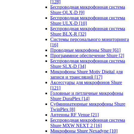
[128]
Беспроводная микрофонная система
Shure QLX-D
[9]
Беспроводная микрофонная система
Shure ULX-D
[10]
Беспроводная микрофонная система
Shure BLX-R
[32]
Системы персонального мониторинга
[16]
Проводные микрофоны Shure
[61]
Программное обеспечение Shure
[2]
Беспроводная микрофонная система
Shure SLX-D
[34]
Микрофоны Shure Motiv Digital для
записи и трансляций
[17]
Аксессуары для микрофонов Shure
[121]
Головные и петличные микрофоны
Shure DuraPlex
[14]
Субминиатюрные микрофоны Shure
TwinPlex
[8]
Антенны RF Venue
[21]
Беспроводная микрофонная система
Shure MXW NEXT 2
[16]
Микрофоны Shure Nexadyne
[10]