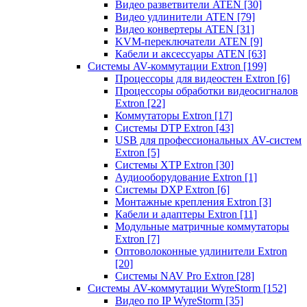
Видео разветвители ATEN
[30]
Видео удлинители ATEN
[79]
Видео конвертеры ATEN
[31]
KVM-переключатели ATEN
[9]
Кабели и аксессуары ATEN
[63]
Системы AV-коммутации Extron
[199]
Процессоры для видеостен Extron
[6]
Процессоры обработки видеосигналов
Extron
[22]
Коммутаторы Extron
[17]
Системы DTP Extron
[43]
USB для профессиональных AV-систем
Extron
[5]
Системы XTP Extron
[30]
Аудиооборудование Extron
[1]
Системы DXP Extron
[6]
Монтажные крепления Extron
[3]
Кабели и адаптеры Extron
[11]
Модульные матричные коммутаторы
Extron
[7]
Оптоволоконные удлинители Extron
[20]
Системы NAV Pro Extron
[28]
Системы AV-коммутации WyreStorm
[152]
Видео по IP WyreStorm
[35]