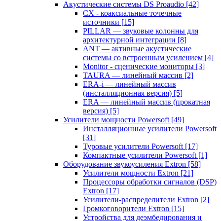
Акустические системы DS Proaudio
[42]
CX - коаксиальные точечные
источники
[15]
PILLAR — звуковые колонны для
архитектурной интеграции
[8]
ANT — активные акустические
системы со встроенным усилением
[4]
Monitor - сценические мониторы
[3]
TAURA — линейный массив
[2]
ERA-i — линейный массив
(инсталляционная версия)
[5]
ERA — линейный массив (прокатная
версия)
[5]
Усилители мощности Powersoft
[49]
Инсталляционные усилители Powersoft
[31]
Туровые усилители Powersoft
[17]
Компактные усилители Powersoft
[1]
Оборудование звукоусиления Extron
[58]
Усилители мощности Extron
[21]
Процессоры обработки сигналов (DSP)
Extron
[17]
Усилители-распределители Extron
[2]
Громкоговорители Extron
[15]
Устройства для деэмбедирования и