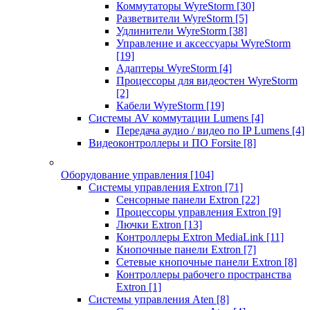
Коммутаторы WyreStorm
[30]
Разветвители WyreStorm
[5]
Удлинители WyreStorm
[38]
Управление и аксессуары WyreStorm
[19]
Адаптеры WyreStorm
[4]
Процессоры для видеостен WyreStorm
[2]
Кабели WyreStorm
[19]
Системы AV коммутации Lumens
[4]
Передача аудио / видео по IP Lumens
[4]
Видеоконтроллеры и ПО Forsite
[8]
Оборудование управления
[104]
Системы управления Extron
[71]
Сенсорные панели Extron
[22]
Процессоры управления Extron
[9]
Лючки Extron
[13]
Контроллеры Extron MediaLink
[11]
Кнопочные панели Extron
[7]
Сетевые кнопочные панели Extron
[8]
Контроллеры рабочего пространства
Extron
[1]
Системы управления Aten
[8]