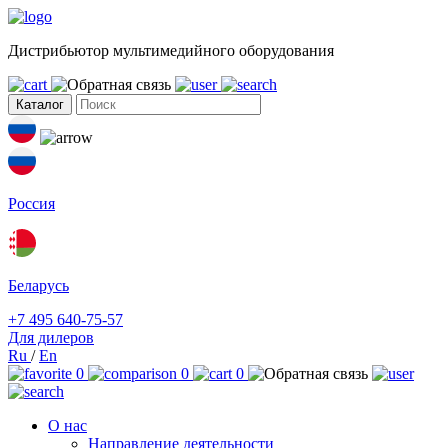
Дистрибьютор мультимедийного оборудования
Каталог
Россия
Беларусь
+7 495 640-75-57
Для дилеров
Ru
/
En
0
0
0
О нас
Направление деятельности