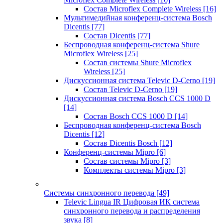
Состав Microflex Complete Wireless
[16]
Мультимедийная конференц-система Bosch
Dicentis
[77]
Состав Dicentis
[77]
Беспроводная конференц-система Shure
Microflex Wireless
[25]
Состав системы Shure Microflex
Wireless
[25]
Дискуссионная система Televic D-Cerno
[19]
Состав Televic D-Cerno
[19]
Дискуссионная система Bosch CCS 1000 D
[14]
Состав Bosch CCS 1000 D
[14]
Беспроводная конференц-система Bosch
Dicentis
[12]
Состав Dicentis Bosch
[12]
Конференц-системы Mipro
[6]
Состав системы Mipro
[3]
Комплекты системы Mipro
[3]
Системы синхронного перевода
[49]
Televic Lingua IR Цифровая ИК система
синхронного перевода и распределения
звука
[8]