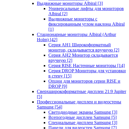
Выдвижные мониторы Albiral
[3]
Универсальные лифты для мониторов
Albiral
[2]
Выдвижные мониторы с
фиксированным углом наклона Albiral
[1]
Стационарные мониторы Albiral (Arthur
Holm)
[42]
Серия AH1 Широкоформатный
монитор, складывается вручную
[2]
Серия AH2 Монитор складывается
вручную
[2]
Серия RISE Настенные мониторы
[14]
Серия DROP Мониторы для установки
в стену
[15]
Опции для мониторов серии RISE и
DROP
[9]
Сверхширокоформатные дисплеи 21:9 Jupiter
[5]
Профессиональные дисплеи и видеостены
Samsung
[54]
Светодиодные экраны Samsung
[3]
Всепогодные дисплеи Samsung
[5]
Специальные дисплеи Samsung
[3]
Панели для видеостен Samsung
[7]