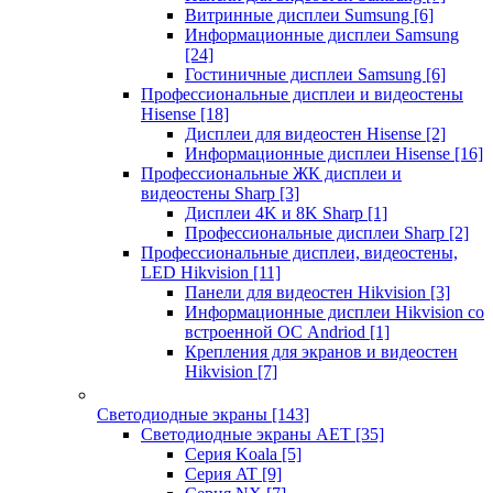
Витринные дисплеи Sumsung
[6]
Информационные дисплеи Samsung
[24]
Гостиничные дисплеи Samsung
[6]
Профессиональные дисплеи и видеостены
Hisense
[18]
Дисплеи для видеостен Hisense
[2]
Информационные дисплеи Hisense
[16]
Профессиональные ЖК дисплеи и
видеостены Sharp
[3]
Дисплеи 4K и 8K Sharp
[1]
Профессиональные дисплеи Sharp
[2]
Профессиональные дисплеи, видеостены,
LED Hikvision
[11]
Панели для видеостен Hikvision
[3]
Информационные дисплеи Hikvision со
встроенной ОС Andriod
[1]
Крепления для экранов и видеостен
Hikvision
[7]
Светодиодные экраны
[143]
Светодиодные экраны AET
[35]
Cерия Koala
[5]
Серия AT
[9]