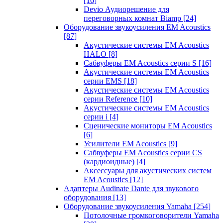
[16]
Devio Аудиорешение для
переговорных комнат Biamp
[24]
Оборудование звукоусиления EM Acoustics
[87]
Акустические системы EM Acoustics
HALO
[8]
Сабвуферы EM Acoustics серии S
[16]
Акустические системы EM Acoustics
серии EMS
[18]
Акустические системы EM Acoustics
серии Reference
[10]
Акустические системы EM Acoustics
серии i
[4]
Сценические мониторы EM Acoustics
[6]
Усилители EM Acoustics
[9]
Сабвуферы EM Acoustics серии CS
(кардиоидные)
[4]
Аксессуары для акустических систем
EM Acoustics
[12]
Адаптеры Audinate Dante для звукового
оборудования
[13]
Оборудование звукоусиления Yamaha
[254]
Потолочные громкоговорители Yamaha