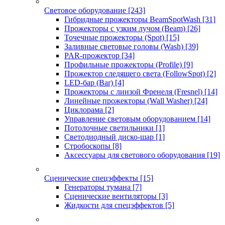
Световое оборудование
[243]
Гибридные прожекторы BeamSpotWash
[31]
Прожекторы с узким лучом (Beam)
[26]
Точечные прожекторы (Spot)
[15]
Заливные световые головы (Wash)
[39]
PAR-прожектор
[34]
Профильные прожекторы (Profile)
[9]
Прожектор следящего света (FollowSpot)
[2]
LED-бар (Bar)
[4]
Прожекторы с линзой Френеля (Fresnel)
[14]
Линейные прожекторы (Wall Washer)
[24]
Циклорама
[2]
Управление световым оборудованием
[14]
Потолочные светильники
[1]
Светодиодный диско-шар
[1]
Стробоскопы
[8]
Аксессуары для светового оборудования
[19]
Сценические спецэффекты
[15]
Генераторы тумана
[7]
Сценические вентиляторы
[3]
Жидкости для спецэффектов
[5]