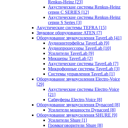
Renkus-Heinz
[23]
Акустические системы Renkus-Heinz
серии C SERIES
[12]
Акустические системы Renkus-Heinz
серии S Series
[3]
Акустические системы TEFRA
[15]
Звуковое оборудование ATEN
[7]
Оборудование звукоусиления TaverLab
[41]
Аудиоинтерфейсы TaverLab
[9]
Аудиопроцессоры TaverLab
[10]
Усилители TaverLab
[9]
Микшеры TaverLab
[2]
Акустические системы TaverLab
[7]
Микрофонные системы TaverLab
[3]
Системы управления TaverLab
[1]
Оборудование звукоусиления Electro-Voice
[29]
Акустические системы Electro-Voice
[21]
Сабвуферы Electro-Voice
[8]
Оборудование звукоусиления Dynacord
[8]
Усилители мощности Dynacord
[8]
Оборудование звукоусиления SHURE
[9]
Усилители Shure
[1]
Громкоговорители Shure
[8]