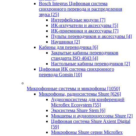
Bosch Integrus Цифровая система
синхронного перевода и распределения
звука
[25]
Интерфейсные модули
[7]
ИК-излучатели и аксессуары
[5]
ИК-приемники и аксессуары
[7]
Пульты переводчиков и аксессуары
[4]
Наушники
[2]
Кабины для переводчика
[6]
Закрытые кабины переводчиков
стандарта ISO 4043
[4]
Настольные кабины переводчиков
[2]
Цифровая ИК система синхронного
перевода Gonsin
[10]
Микрофонные системы и микрофоны
[1050]
Микрофоны, радиосистемы Shure
[626]
Аудиоэкосистема для конференций
Microflex Ecosystem
[55]
Экосистема Shure Stem
[6]
Микшеры и аудиопроцессоры Shure
[2]
Цифровая система Shure Axient Digital
[59]
Микрофоны Shure серии Microflex