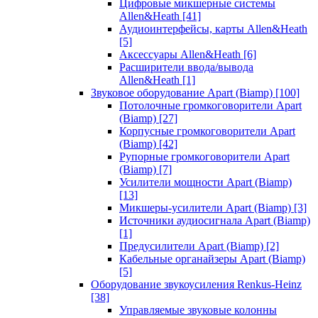
Цифровые микшерные системы
Allen&Heath
[41]
Аудиоинтерфейсы, карты Allen&Heath
[5]
Аксессуары Allen&Heath
[6]
Расширители ввода/вывода
Allen&Heath
[1]
Звуковое оборудование Apart (Biamp)
[100]
Потолочные громкоговорители Apart
(Biamp)
[27]
Корпусные громкоговорители Apart
(Biamp)
[42]
Рупорные громкоговорители Apart
(Biamp)
[7]
Усилители мощности Apart (Biamp)
[13]
Микшеры-усилители Apart (Biamp)
[3]
Источники аудиосигнала Apart (Biamp)
[1]
Предусилители Apart (Biamp)
[2]
Кабельные органайзеры Apart (Biamp)
[5]
Оборудование звукоусиления Renkus-Heinz
[38]
Управляемые звуковые колонны