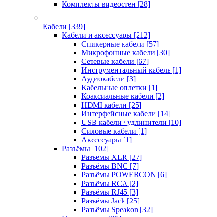
Комплекты видеостен
[28]
Кабели
[339]
Кабели и аксессуары
[212]
Спикерные кабели
[57]
Микрофонные кабели
[30]
Сетевые кабели
[67]
Инструментальный кабель
[1]
Аудиокабели
[3]
Кабельные оплетки
[1]
Коаксиальные кабели
[2]
HDMI кабели
[25]
Интерфейсные кабели
[14]
USB кабели / удлинители
[10]
Силовые кабели
[1]
Аксессуары
[1]
Разъёмы
[102]
Разъёмы XLR
[27]
Разъёмы BNC
[7]
Разъёмы POWERCON
[6]
Разъёмы RCA
[2]
Разъёмы RJ45
[3]
Разъёмы Jack
[25]
Разъёмы Speakon
[32]