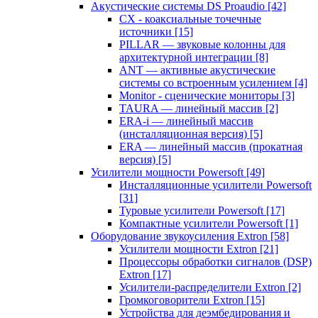
Акустические системы DS Proaudio
[42]
CX - коаксиальные точечные
источники
[15]
PILLAR — звуковые колонны для
архитектурной интеграции
[8]
ANT — активные акустические
системы со встроенным усилением
[4]
Monitor - сценические мониторы
[3]
TAURA — линейный массив
[2]
ERA-i — линейный массив
(инсталляционная версия)
[5]
ERA — линейный массив (прокатная
версия)
[5]
Усилители мощности Powersoft
[49]
Инсталляционные усилители Powersoft
[31]
Туровые усилители Powersoft
[17]
Компактные усилители Powersoft
[1]
Оборудование звукоусиления Extron
[58]
Усилители мощности Extron
[21]
Процессоры обработки сигналов (DSP)
Extron
[17]
Усилители-распределители Extron
[2]
Громкоговорители Extron
[15]
Устройства для деэмбедирования и