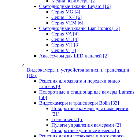
Медиа периметры
[2]
Светодиодные экраны Leyard
[16]
Серия MG
[4]
Серия TXF
[6]
Серия VEM
[6]
Светодиодные экраны LianTronics
[12]
Серия VA
[4]
Серия VL
[4]
Серия VH
[3]
Серия V
[1]
Аксессуары для LED панелей
[2]
Видеокамеры и устройства записи и трансляции
[106]
Решения для захвата и передачи видео
Lumens
[9]
Поворотные и стационарные камеры Lumens
[50]
Видеокамеры и трансиверы Bolin
[33]
Поворотные камеры для помещений
[21]
Трансиверы
[5]
Пульты управления камерами
[2]
Поворотные уличные камеры
[5]
Решения для видеозахвата и потокового