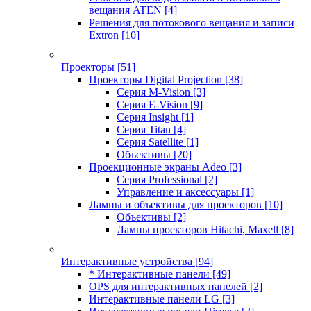
вещания ATEN
[4]
Решения для потокового вещания и записи
Extron
[10]
Проекторы
[51]
Проекторы Digital Projection
[38]
Серия M-Vision
[3]
Серия E-Vision
[9]
Серия Insight
[1]
Серия Titan
[4]
Серия Satellite
[1]
Объективы
[20]
Проекционные экраны Adeo
[3]
Серия Professional
[2]
Управление и аксессуары
[1]
Лампы и объективы для проекторов
[10]
Объективы
[2]
Лампы проекторов Hitachi, Maxell
[8]
Интерактивные устройства
[94]
* Интерактивные панели
[49]
OPS для интерактивных панелей
[2]
Интерактивные панели LG
[3]