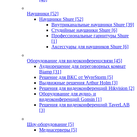
Наушники
[52]
Наушники Shure
[52]
Внутриканальные наушники Shure
[39]
Студийные наушники Shure
[6]
Профессиональные гарнитуры Shure
[1]
Аксессуары для наушников Shure
[6]
Оборудование для видеоконференцсвязи
[45]
Аудиорешение для переговорных комнат
Biamp
[31]
Решение для ВКС от WyreStorm
[5]
Выдвижные решения Arthur Holm
[3]
Решения для видеоконференций Hikvision
[2]
Оборудование для аудио- и
видеоконференций Gonsin
[1]
Решения для видеоконференций TaverLAB
[3]
Шоу-оборудование
[5]
Медиасерверы
[5]