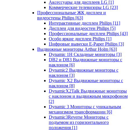
Аксессуары для дисплеев LG
[1]
Коммерческие телевизоры LG
[23]
Профессиональные ЖК дисплеи и
видеостены Philips
[63]
Интерактивные дисплеи Philips
[11]
Дисплеи для видеостен Philips
[5]
Профессиональные дисплеи Philips
[43]
Особо яркие дисплеи Philips
[1]
Цифровые вывески E-Paper Philips
[3]
Выдвижные мониторы Arthur Holm
[63]
Dynamic 1Н Складные мониторы
[3]
DB2 и DB3 Выдвижные мониторы с
наклоном
[6]
Dynamic2 Выдвижные мониторы с
наклоном
[3]
Dynamic X2 Выдвижные мониторы с
наклоном
[8]
DynamicX2Talk Выдвижные мониторы
с наклоном и выдвижным микрофоном
[2]
Dynamic 3 Мониторы с уникальным
механизмом трансформации
[6]
Dynamic3Reverse Мониторы с
подъемом из горизонтального
положения
[1]