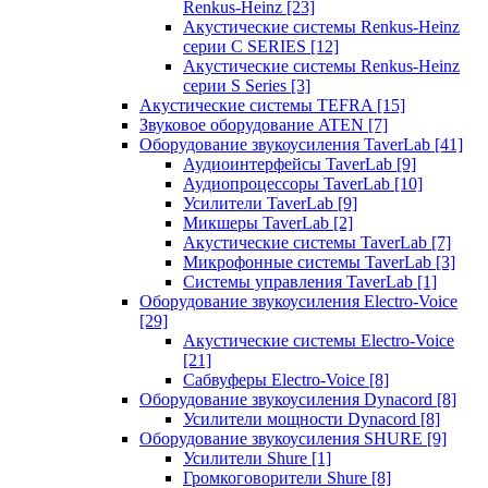
Renkus-Heinz
[23]
Акустические системы Renkus-Heinz
серии C SERIES
[12]
Акустические системы Renkus-Heinz
серии S Series
[3]
Акустические системы TEFRA
[15]
Звуковое оборудование ATEN
[7]
Оборудование звукоусиления TaverLab
[41]
Аудиоинтерфейсы TaverLab
[9]
Аудиопроцессоры TaverLab
[10]
Усилители TaverLab
[9]
Микшеры TaverLab
[2]
Акустические системы TaverLab
[7]
Микрофонные системы TaverLab
[3]
Системы управления TaverLab
[1]
Оборудование звукоусиления Electro-Voice
[29]
Акустические системы Electro-Voice
[21]
Сабвуферы Electro-Voice
[8]
Оборудование звукоусиления Dynacord
[8]
Усилители мощности Dynacord
[8]
Оборудование звукоусиления SHURE
[9]
Усилители Shure
[1]
Громкоговорители Shure
[8]