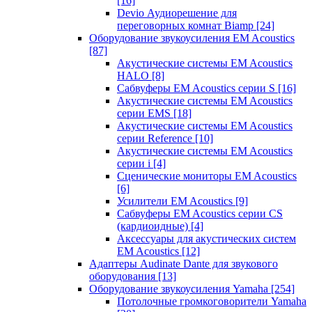
[16]
Devio Аудиорешение для
переговорных комнат Biamp
[24]
Оборудование звукоусиления EM Acoustics
[87]
Акустические системы EM Acoustics
HALO
[8]
Сабвуферы EM Acoustics серии S
[16]
Акустические системы EM Acoustics
серии EMS
[18]
Акустические системы EM Acoustics
серии Reference
[10]
Акустические системы EM Acoustics
серии i
[4]
Сценические мониторы EM Acoustics
[6]
Усилители EM Acoustics
[9]
Сабвуферы EM Acoustics серии CS
(кардиоидные)
[4]
Аксессуары для акустических систем
EM Acoustics
[12]
Адаптеры Audinate Dante для звукового
оборудования
[13]
Оборудование звукоусиления Yamaha
[254]
Потолочные громкоговорители Yamaha