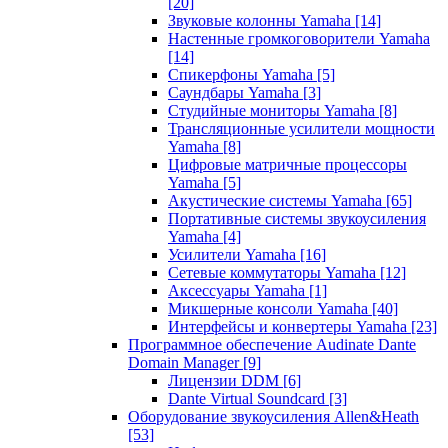
[20]
Звуковые колонны Yamaha
[14]
Настенные громкоговорители Yamaha
[14]
Спикерфоны Yamaha
[5]
Саундбары Yamaha
[3]
Студийные мониторы Yamaha
[8]
Трансляционные усилители мощности
Yamaha
[8]
Цифровые матричные процессоры
Yamaha
[5]
Акустические системы Yamaha
[65]
Портативные системы звукоусиления
Yamaha
[4]
Усилители Yamaha
[16]
Сетевые коммутаторы Yamaha
[12]
Аксессуары Yamaha
[1]
Микшерные консоли Yamaha
[40]
Интерфейсы и конвертеры Yamaha
[23]
Программное обеспечение Audinate Dante
Domain Manager
[9]
Лицензии DDM
[6]
Dante Virtual Soundcard
[3]
Оборудование звукоусиления Allen&Heath
[53]