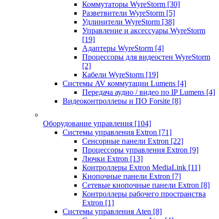
Коммутаторы WyreStorm
[30]
Разветвители WyreStorm
[5]
Удлинители WyreStorm
[38]
Управление и аксессуары WyreStorm
[19]
Адаптеры WyreStorm
[4]
Процессоры для видеостен WyreStorm
[2]
Кабели WyreStorm
[19]
Системы AV коммутации Lumens
[4]
Передача аудио / видео по IP Lumens
[4]
Видеоконтроллеры и ПО Forsite
[8]
Оборудование управления
[104]
Системы управления Extron
[71]
Сенсорные панели Extron
[22]
Процессоры управления Extron
[9]
Лючки Extron
[13]
Контроллеры Extron MediaLink
[11]
Кнопочные панели Extron
[7]
Сетевые кнопочные панели Extron
[8]
Контроллеры рабочего пространства
Extron
[1]
Системы управления Aten
[8]