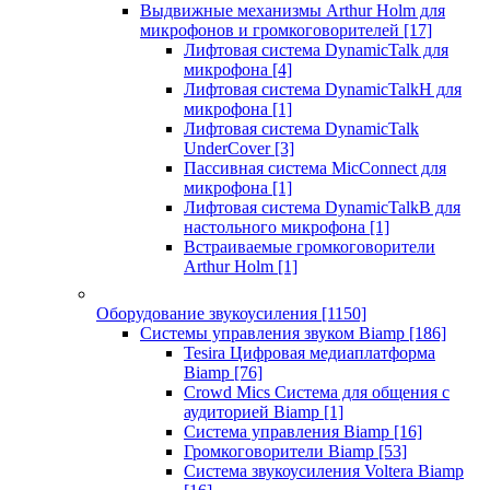
Выдвижные механизмы Arthur Holm для
микрофонов и громкоговорителей
[17]
Лифтовая система DynamicTalk для
микрофона
[4]
Лифтовая система DynamicTalkH для
микрофона
[1]
Лифтовая система DynamicTalk
UnderCover
[3]
Пассивная система MicConnect для
микрофона
[1]
Лифтовая система DynamicTalkB для
настольного микрофона
[1]
Встраиваемые громкоговорители
Arthur Holm
[1]
Оборудование звукоусиления
[1150]
Системы управления звуком Biamp
[186]
Tesira Цифровая медиаплатформа
Biamp
[76]
Crowd Mics Система для общения с
аудиторией Biamp
[1]
Система управления Biamp
[16]
Громкоговорители Biamp
[53]
Система звукоусиления Voltera Biamp