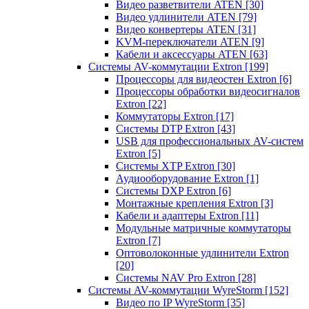
Видео разветвители ATEN
[30]
Видео удлинители ATEN
[79]
Видео конвертеры ATEN
[31]
KVM-переключатели ATEN
[9]
Кабели и аксессуары ATEN
[63]
Системы AV-коммутации Extron
[199]
Процессоры для видеостен Extron
[6]
Процессоры обработки видеосигналов
Extron
[22]
Коммутаторы Extron
[17]
Системы DTP Extron
[43]
USB для профессиональных AV-систем
Extron
[5]
Системы XTP Extron
[30]
Аудиооборудование Extron
[1]
Системы DXP Extron
[6]
Монтажные крепления Extron
[3]
Кабели и адаптеры Extron
[11]
Модульные матричные коммутаторы
Extron
[7]
Оптоволоконные удлинители Extron
[20]
Системы NAV Pro Extron
[28]
Системы AV-коммутации WyreStorm
[152]
Видео по IP WyreStorm
[35]