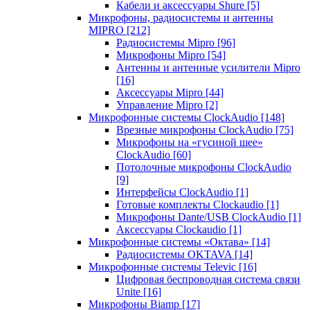
Кабели и аксессуары Shure
[5]
Микрофоны, радиосистемы и антенны
MIPRO
[212]
Радиосистемы Mipro
[96]
Микрофоны Mipro
[54]
Антенны и антенные усилители Mipro
[16]
Аксессуары Mipro
[44]
Управление Mipro
[2]
Микрофонные системы ClockAudio
[148]
Врезные микрофоны ClockAudio
[75]
Микрофоны на «гусиной шее»
ClockAudio
[60]
Потолочные микрофоны ClockAudio
[9]
Интерфейсы ClockAudio
[1]
Готовые комплекты Clockaudio
[1]
Микрофоны Dante/USB ClockAudio
[1]
Аксессуары Clockaudio
[1]
Микрофонные системы «Октава»
[14]
Радиосистемы OKTAVA
[14]
Микрофонные системы Televic
[16]
Цифровая беспроводная система связи
Unite
[16]
Микрофоны Biamp
[17]