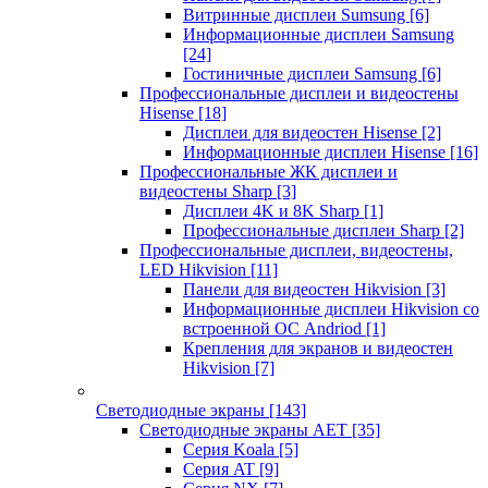
Витринные дисплеи Sumsung
[6]
Информационные дисплеи Samsung
[24]
Гостиничные дисплеи Samsung
[6]
Профессиональные дисплеи и видеостены
Hisense
[18]
Дисплеи для видеостен Hisense
[2]
Информационные дисплеи Hisense
[16]
Профессиональные ЖК дисплеи и
видеостены Sharp
[3]
Дисплеи 4K и 8K Sharp
[1]
Профессиональные дисплеи Sharp
[2]
Профессиональные дисплеи, видеостены,
LED Hikvision
[11]
Панели для видеостен Hikvision
[3]
Информационные дисплеи Hikvision со
встроенной ОС Andriod
[1]
Крепления для экранов и видеостен
Hikvision
[7]
Светодиодные экраны
[143]
Светодиодные экраны AET
[35]
Cерия Koala
[5]
Серия AT
[9]