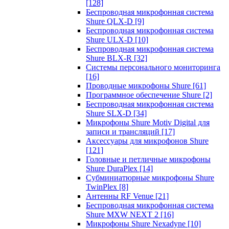
[128]
Беспроводная микрофонная система
Shure QLX-D
[9]
Беспроводная микрофонная система
Shure ULX-D
[10]
Беспроводная микрофонная система
Shure BLX-R
[32]
Системы персонального мониторинга
[16]
Проводные микрофоны Shure
[61]
Программное обеспечение Shure
[2]
Беспроводная микрофонная система
Shure SLX-D
[34]
Микрофоны Shure Motiv Digital для
записи и трансляций
[17]
Аксессуары для микрофонов Shure
[121]
Головные и петличные микрофоны
Shure DuraPlex
[14]
Субминиатюрные микрофоны Shure
TwinPlex
[8]
Антенны RF Venue
[21]
Беспроводная микрофонная система
Shure MXW NEXT 2
[16]
Микрофоны Shure Nexadyne
[10]