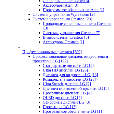
Сенсорные панели Aten
[4]
Аксессуары Aten
[3]
Программное обеспечение Aten
[1]
Системы управления WyreStorm
[2]
Системы управления Crestron
[23]
Проводные сенсорные панели Crestron
[10]
Системы управления Crestron
[7]
Видеосистемы Crestron
[5]
Аксессуары Crestron
[1]
Профессиональные дисплеи
[389]
Профессиональные дисплеи, видеостены и
проекторы LG
[127]
Стандартные дисплеи LG
[2]
Ultra HD дисплеи LG
[26]
Дисплеи для видеостен LG
[13]
Комплекты видеостен LG
[28]
Ultra Stretch дисплеи LG
[2]
Дисплеи повышенной яркости LG
[5]
Прозрачные дисплеи LG
[4]
OLED дисплеи LG
[5]
Сенсорные дисплеи LG
[3]
Проекторы LG
[13]
Программное обеспечение LG
[1]