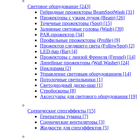
Световое оборудование
[243]
Гибридные прожекторы BeamSpotWash
[31]
Прожекторы с узким лучом (Beam)
[26]
Точечные прожекторы (Spot)
[15]
Заливные световые головы (Wash)
[39]
PAR-прожектор
[34]
Профильные прожекторы (Profile)
[9]
Прожектор следящего света (FollowSpot)
[2]
LED-бар (Bar)
[4]
Прожекторы с линзой Френеля (Fresnel)
[14]
Линейные прожекторы (Wall Washer)
[24]
Циклорама
[2]
Управление световым оборудованием
[14]
Потолочные светильники
[1]
Светодиодный диско-шар
[1]
Стробоскопы
[8]
Аксессуары для светового оборудования
[19]
Сценические спецэффекты
[15]
Генераторы тумана
[7]
Сценические вентиляторы
[3]
Жидкости для спецэффектов
[5]