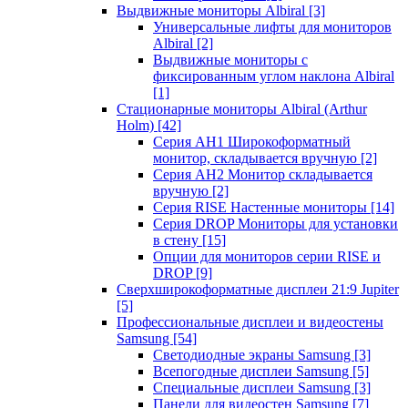
Выдвижные мониторы Albiral
[3]
Универсальные лифты для мониторов
Albiral
[2]
Выдвижные мониторы с
фиксированным углом наклона Albiral
[1]
Стационарные мониторы Albiral (Arthur
Holm)
[42]
Серия AH1 Широкоформатный
монитор, складывается вручную
[2]
Серия AH2 Монитор складывается
вручную
[2]
Серия RISE Настенные мониторы
[14]
Серия DROP Мониторы для установки
в стену
[15]
Опции для мониторов серии RISE и
DROP
[9]
Сверхширокоформатные дисплеи 21:9 Jupiter
[5]
Профессиональные дисплеи и видеостены
Samsung
[54]
Светодиодные экраны Samsung
[3]
Всепогодные дисплеи Samsung
[5]
Специальные дисплеи Samsung
[3]
Панели для видеостен Samsung
[7]