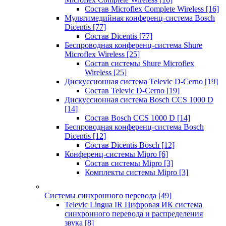
Состав Microflex Complete Wireless
[16]
Мультимедийная конференц-система Bosch
Dicentis
[77]
Состав Dicentis
[77]
Беспроводная конференц-система Shure
Microflex Wireless
[25]
Состав системы Shure Microflex
Wireless
[25]
Дискуссионная система Televic D-Cerno
[19]
Состав Televic D-Cerno
[19]
Дискуссионная система Bosch CCS 1000 D
[14]
Состав Bosch CCS 1000 D
[14]
Беспроводная конференц-система Bosch
Dicentis
[12]
Состав Dicentis Bosch
[12]
Конференц-системы Mipro
[6]
Состав системы Mipro
[3]
Комплекты системы Mipro
[3]
Системы синхронного перевода
[49]
Televic Lingua IR Цифровая ИК система
синхронного перевода и распределения
звука
[8]