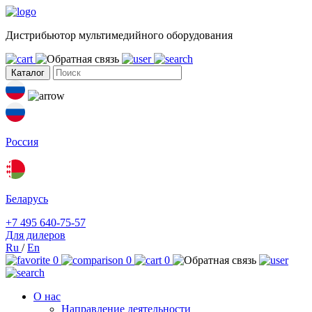
Дистрибьютор мультимедийного оборудования
Каталог
Россия
Беларусь
+7 495 640-75-57
Для дилеров
Ru
/
En
0
0
0
О нас
Направление деятельности