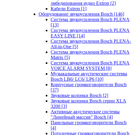
эмбедирования аудио Extron
[2]
Кабели Extron
[1]
Оборудование звукоусиления Bosch
[146]
Система звукоусиления Bosch PLENA
[13]
Система звукоусиления Bosch PLENA
EASY LINE
[14]
Система звукоусиления Bosch PLENA-
All-in-One
[5]
Система звукоусиления Bosch PLENA
Matrix
[5]
Система звукоусиления Bosch PLENA
VOICE ALARM SYSTEM
[8]
Музыкальные акустические системы
Bosch LB6/ LC6/ LP6
[10]
Корпусные громкоговорители Bosch
[37]
Звуковые колонки Bosch
[2]
Звуковые колонки Bosch серии XLA
3200
[3]
Активные акустические системы
"Линейный массив" Bosch
[4]
Панельные громкоговорители Bosch
[4]
Потолочные громкоговорители Bosch