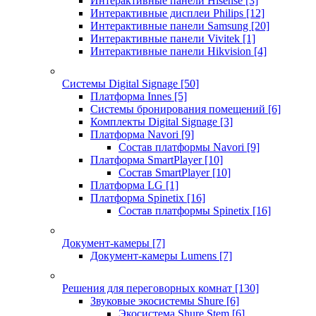
Интерактивные панели Hisense
[3]
Интерактивные дисплеи Philips
[12]
Интерактивные панели Samsung
[20]
Интерактивные панели Vivitek
[1]
Интерактивные панели Hikvision
[4]
Системы Digital Signage
[50]
Платформа Innes
[5]
Системы бронирования помещений
[6]
Комплекты Digital Signage
[3]
Платформа Navori
[9]
Состав платформы Navori
[9]
Платформа SmartPlayer
[10]
Состав SmartPlayer
[10]
Платформа LG
[1]
Платформа Spinetix
[16]
Состав платформы Spinetix
[16]
Документ-камеры
[7]
Документ-камеры Lumens
[7]
Решения для переговорных комнат
[130]
Звуковые экосистемы Shure
[6]
Экосистема Shure Stem
[6]