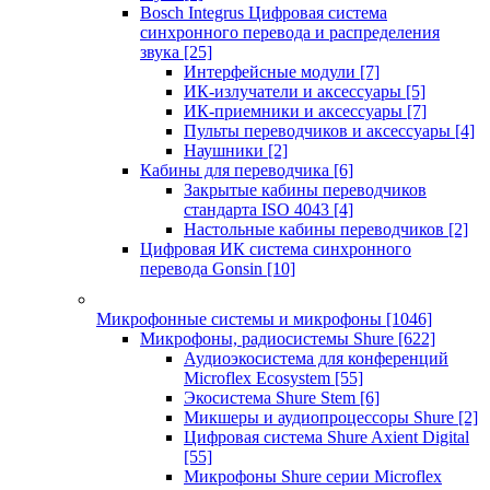
Bosch Integrus Цифровая система
синхронного перевода и распределения
звука
[25]
Интерфейсные модули
[7]
ИК-излучатели и аксессуары
[5]
ИК-приемники и аксессуары
[7]
Пульты переводчиков и аксессуары
[4]
Наушники
[2]
Кабины для переводчика
[6]
Закрытые кабины переводчиков
стандарта ISO 4043
[4]
Настольные кабины переводчиков
[2]
Цифровая ИК система синхронного
перевода Gonsin
[10]
Микрофонные системы и микрофоны
[1046]
Микрофоны, радиосистемы Shure
[622]
Аудиоэкосистема для конференций
Microflex Ecosystem
[55]
Экосистема Shure Stem
[6]
Микшеры и аудиопроцессоры Shure
[2]
Цифровая система Shure Axient Digital
[55]
Микрофоны Shure серии Microflex