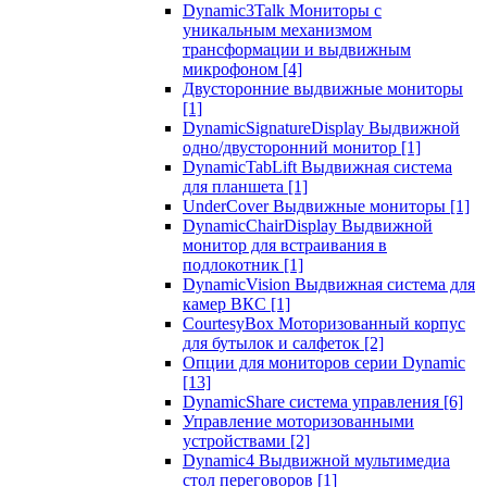
Dynamic3Talk Мониторы с
уникальным механизмом
трансформации и выдвижным
микрофоном
[4]
Двусторонние выдвижные мониторы
[1]
DynamicSignatureDisplay Выдвижной
одно/двусторонний монитор
[1]
DynamicTabLift Выдвижная система
для планшета
[1]
UnderCover Выдвижные мониторы
[1]
DynamicChairDisplay Выдвижной
монитор для встраивания в
подлокотник
[1]
DynamicVision Выдвижная система для
камер ВКС
[1]
CourtesyBox Моторизованный корпус
для бутылок и салфеток
[2]
Опции для мониторов серии Dynamic
[13]
DynamicShare система управления
[6]
Управление моторизованными
устройствами
[2]
Dynamic4 Выдвижной мультимедиа
стол переговоров
[1]