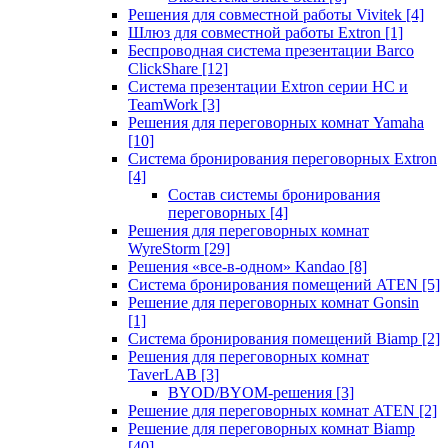
Решения для совместной работы Vivitek
[4]
Шлюз для совместной работы Extron
[1]
Беспроводная система презентации Barco
ClickShare
[12]
Система презентации Extron серии HC и
TeamWork
[3]
Решения для переговорных комнат Yamaha
[10]
Система бронирования переговорных Extron
[4]
Состав системы бронирования
переговорных
[4]
Решения для переговорных комнат
WyreStorm
[29]
Решения «все-в-одном» Kandao
[8]
Система бронирования помещений ATEN
[5]
Решение для переговорных комнат Gonsin
[1]
Система бронирования помещений Biamp
[2]
Решения для переговорных комнат
TaverLAB
[3]
BYOD/BYOM-решения
[3]
Решение для переговорных комнат ATEN
[2]
Решение для переговорных комнат Biamp
[40]