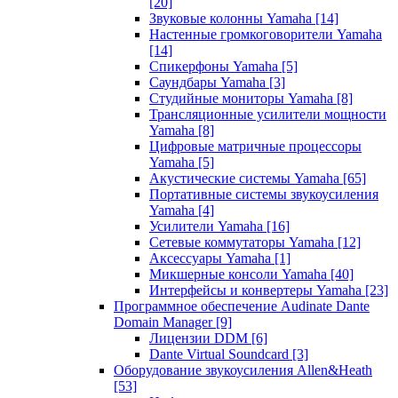
[20]
Звуковые колонны Yamaha
[14]
Настенные громкоговорители Yamaha
[14]
Спикерфоны Yamaha
[5]
Саундбары Yamaha
[3]
Студийные мониторы Yamaha
[8]
Трансляционные усилители мощности
Yamaha
[8]
Цифровые матричные процессоры
Yamaha
[5]
Акустические системы Yamaha
[65]
Портативные системы звукоусиления
Yamaha
[4]
Усилители Yamaha
[16]
Сетевые коммутаторы Yamaha
[12]
Аксессуары Yamaha
[1]
Микшерные консоли Yamaha
[40]
Интерфейсы и конвертеры Yamaha
[23]
Программное обеспечение Audinate Dante
Domain Manager
[9]
Лицензии DDM
[6]
Dante Virtual Soundcard
[3]
Оборудование звукоусиления Allen&Heath
[53]