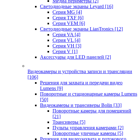
Медиа периметры
[2]
Светодиодные экраны Leyard
[16]
Серия MG
[4]
Серия TXF
[6]
Серия VEM
[6]
Светодиодные экраны LianTronics
[12]
Серия VA
[4]
Серия VL
[4]
Серия VH
[3]
Серия V
[1]
Аксессуары для LED панелей
[2]
Видеокамеры и устройства записи и трансляции
[106]
Решения для захвата и передачи видео
Lumens
[9]
Поворотные и стационарные камеры Lumens
[50]
Видеокамеры и трансиверы Bolin
[33]
Поворотные камеры для помещений
[21]
Трансиверы
[5]
Пульты управления камерами
[2]
Поворотные уличные камеры
[5]
Решения для видеозахвата и потокового