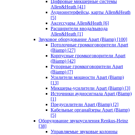
Цифровые микшерные системы
Allen&Heath
[41]
Аудиоинтерфейсы, карты Allen&Heath
[5]
Аксессуары Allen&Heath
[6]
Расширители ввода/вывода
Allen&Heath
[1]
Звуковое оборудование Apart (Biamp)
[100]
Потолочные громкоговорители Apart
(Biamp)
[27]
Корпусные громкоговорители Apart
(Biamp)
[42]
Рупорные громкоговорители Apart
(Biamp)
[7]
Усилители мощности Apart (Biamp)
[13]
Микшеры-усилители Apart (Biamp)
[3]
Источники аудиосигнала Apart (Biamp)
[1]
Предусилители Apart (Biamp)
[2]
Кабельные органайзеры Apart (Biamp)
[5]
Оборудование звукоусиления Renkus-Heinz
[38]
Управляемые звуковые колонны