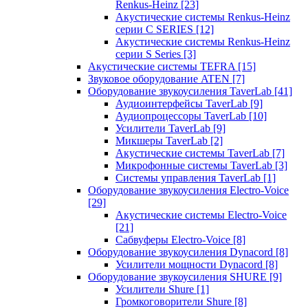
Renkus-Heinz
[23]
Акустические системы Renkus-Heinz
серии C SERIES
[12]
Акустические системы Renkus-Heinz
серии S Series
[3]
Акустические системы TEFRA
[15]
Звуковое оборудование ATEN
[7]
Оборудование звукоусиления TaverLab
[41]
Аудиоинтерфейсы TaverLab
[9]
Аудиопроцессоры TaverLab
[10]
Усилители TaverLab
[9]
Микшеры TaverLab
[2]
Акустические системы TaverLab
[7]
Микрофонные системы TaverLab
[3]
Системы управления TaverLab
[1]
Оборудование звукоусиления Electro-Voice
[29]
Акустические системы Electro-Voice
[21]
Сабвуферы Electro-Voice
[8]
Оборудование звукоусиления Dynacord
[8]
Усилители мощности Dynacord
[8]
Оборудование звукоусиления SHURE
[9]
Усилители Shure
[1]
Громкоговорители Shure
[8]