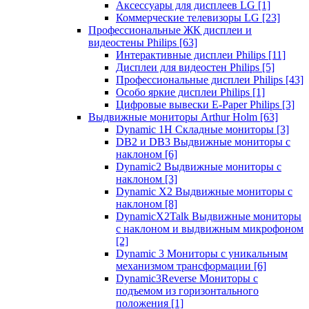
Аксессуары для дисплеев LG
[1]
Коммерческие телевизоры LG
[23]
Профессиональные ЖК дисплеи и
видеостены Philips
[63]
Интерактивные дисплеи Philips
[11]
Дисплеи для видеостен Philips
[5]
Профессиональные дисплеи Philips
[43]
Особо яркие дисплеи Philips
[1]
Цифровые вывески E-Paper Philips
[3]
Выдвижные мониторы Arthur Holm
[63]
Dynamic 1Н Складные мониторы
[3]
DB2 и DB3 Выдвижные мониторы с
наклоном
[6]
Dynamic2 Выдвижные мониторы с
наклоном
[3]
Dynamic X2 Выдвижные мониторы с
наклоном
[8]
DynamicX2Talk Выдвижные мониторы
с наклоном и выдвижным микрофоном
[2]
Dynamic 3 Мониторы с уникальным
механизмом трансформации
[6]
Dynamic3Reverse Мониторы с
подъемом из горизонтального
положения
[1]