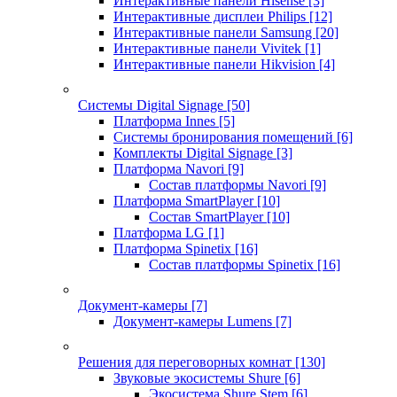
Интерактивные панели Hisense
[3]
Интерактивные дисплеи Philips
[12]
Интерактивные панели Samsung
[20]
Интерактивные панели Vivitek
[1]
Интерактивные панели Hikvision
[4]
Системы Digital Signage
[50]
Платформа Innes
[5]
Системы бронирования помещений
[6]
Комплекты Digital Signage
[3]
Платформа Navori
[9]
Состав платформы Navori
[9]
Платформа SmartPlayer
[10]
Состав SmartPlayer
[10]
Платформа LG
[1]
Платформа Spinetix
[16]
Состав платформы Spinetix
[16]
Документ-камеры
[7]
Документ-камеры Lumens
[7]
Решения для переговорных комнат
[130]
Звуковые экосистемы Shure
[6]
Экосистема Shure Stem
[6]