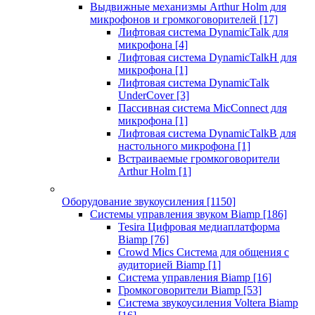
Выдвижные механизмы Arthur Holm для
микрофонов и громкоговорителей
[17]
Лифтовая система DynamicTalk для
микрофона
[4]
Лифтовая система DynamicTalkH для
микрофона
[1]
Лифтовая система DynamicTalk
UnderCover
[3]
Пассивная система MicConnect для
микрофона
[1]
Лифтовая система DynamicTalkB для
настольного микрофона
[1]
Встраиваемые громкоговорители
Arthur Holm
[1]
Оборудование звукоусиления
[1150]
Системы управления звуком Biamp
[186]
Tesira Цифровая медиаплатформа
Biamp
[76]
Crowd Mics Система для общения с
аудиторией Biamp
[1]
Система управления Biamp
[16]
Громкоговорители Biamp
[53]
Система звукоусиления Voltera Biamp