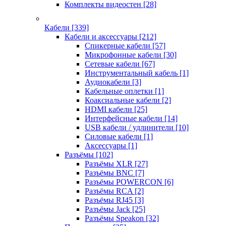
Комплекты видеостен
[28]
Кабели
[339]
Кабели и аксессуары
[212]
Спикерные кабели
[57]
Микрофонные кабели
[30]
Сетевые кабели
[67]
Инструментальный кабель
[1]
Аудиокабели
[3]
Кабельные оплетки
[1]
Коаксиальные кабели
[2]
HDMI кабели
[25]
Интерфейсные кабели
[14]
USB кабели / удлинители
[10]
Силовые кабели
[1]
Аксессуары
[1]
Разъёмы
[102]
Разъёмы XLR
[27]
Разъёмы BNC
[7]
Разъёмы POWERCON
[6]
Разъёмы RCA
[2]
Разъёмы RJ45
[3]
Разъёмы Jack
[25]
Разъёмы Speakon
[32]