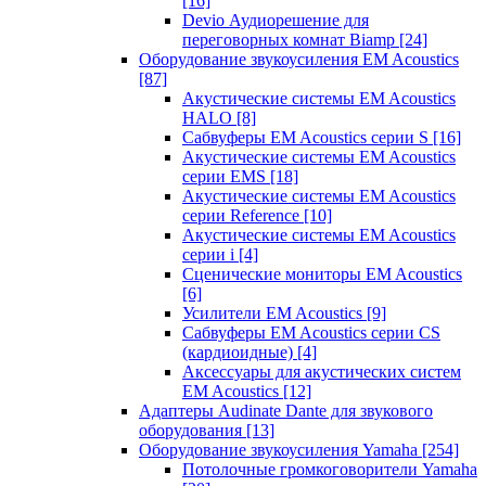
[16]
Devio Аудиорешение для
переговорных комнат Biamp
[24]
Оборудование звукоусиления EM Acoustics
[87]
Акустические системы EM Acoustics
HALO
[8]
Сабвуферы EM Acoustics серии S
[16]
Акустические системы EM Acoustics
серии EMS
[18]
Акустические системы EM Acoustics
серии Reference
[10]
Акустические системы EM Acoustics
серии i
[4]
Сценические мониторы EM Acoustics
[6]
Усилители EM Acoustics
[9]
Сабвуферы EM Acoustics серии CS
(кардиоидные)
[4]
Аксессуары для акустических систем
EM Acoustics
[12]
Адаптеры Audinate Dante для звукового
оборудования
[13]
Оборудование звукоусиления Yamaha
[254]
Потолочные громкоговорители Yamaha