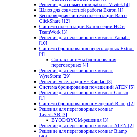
Решения для совместной работы Vivitek
[4]
Шлюз для совместной работы Extron
[1]
Беспроводная система презентации Barco
ClickShare
[12]
Система презентации Extron серии HC и
TeamWork
[3]
Решения для переговорных комнат Yamaha
[10]
Система бронирования переговорных Extron
[4]
Состав системы бронирования
переговорных
[4]
Решения для переговорных комнат
WyreStorm
[29]
Решения «все-в-одном» Kandao
[8]
Система бронирования помещений ATEN
[5]
Решение для переговорных комнат Gonsin
[1]
Система бронирования помещений Biamp
[2]
Решения для переговорных комнат
TaverLAB
[3]
BYOD/BYOM-решения
[3]
Решение для переговорных комнат ATEN
[2]
Решение для переговорных комнат Biamp
[40]