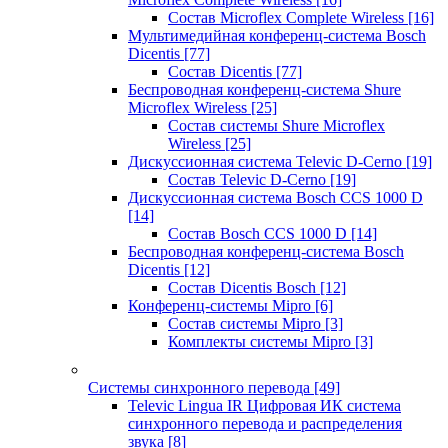
Состав Microflex Complete Wireless
[16]
Мультимедийная конференц-система Bosch
Dicentis
[77]
Состав Dicentis
[77]
Беспроводная конференц-система Shure
Microflex Wireless
[25]
Состав системы Shure Microflex
Wireless
[25]
Дискуссионная система Televic D-Cerno
[19]
Состав Televic D-Cerno
[19]
Дискуссионная система Bosch CCS 1000 D
[14]
Состав Bosch CCS 1000 D
[14]
Беспроводная конференц-система Bosch
Dicentis
[12]
Состав Dicentis Bosch
[12]
Конференц-системы Mipro
[6]
Состав системы Mipro
[3]
Комплекты системы Mipro
[3]
Системы синхронного перевода
[49]
Televic Lingua IR Цифровая ИК система
синхронного перевода и распределения
звука
[8]