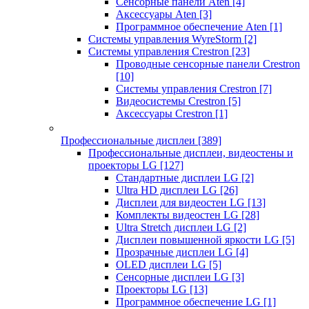
Сенсорные панели Aten
[4]
Аксессуары Aten
[3]
Программное обеспечение Aten
[1]
Системы управления WyreStorm
[2]
Системы управления Crestron
[23]
Проводные сенсорные панели Crestron
[10]
Системы управления Crestron
[7]
Видеосистемы Crestron
[5]
Аксессуары Crestron
[1]
Профессиональные дисплеи
[389]
Профессиональные дисплеи, видеостены и
проекторы LG
[127]
Стандартные дисплеи LG
[2]
Ultra HD дисплеи LG
[26]
Дисплеи для видеостен LG
[13]
Комплекты видеостен LG
[28]
Ultra Stretch дисплеи LG
[2]
Дисплеи повышенной яркости LG
[5]
Прозрачные дисплеи LG
[4]
OLED дисплеи LG
[5]
Сенсорные дисплеи LG
[3]
Проекторы LG
[13]
Программное обеспечение LG
[1]