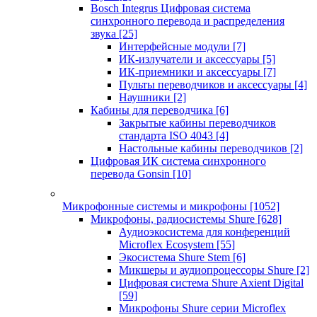
Bosch Integrus Цифровая система
синхронного перевода и распределения
звука
[25]
Интерфейсные модули
[7]
ИК-излучатели и аксессуары
[5]
ИК-приемники и аксессуары
[7]
Пульты переводчиков и аксессуары
[4]
Наушники
[2]
Кабины для переводчика
[6]
Закрытые кабины переводчиков
стандарта ISO 4043
[4]
Настольные кабины переводчиков
[2]
Цифровая ИК система синхронного
перевода Gonsin
[10]
Микрофонные системы и микрофоны
[1052]
Микрофоны, радиосистемы Shure
[628]
Аудиоэкосистема для конференций
Microflex Ecosystem
[55]
Экосистема Shure Stem
[6]
Микшеры и аудиопроцессоры Shure
[2]
Цифровая система Shure Axient Digital
[59]
Микрофоны Shure серии Microflex