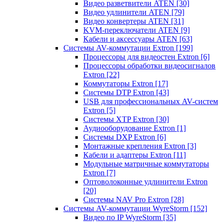
Видео разветвители ATEN
[30]
Видео удлинители ATEN
[79]
Видео конвертеры ATEN
[31]
KVM-переключатели ATEN
[9]
Кабели и аксессуары ATEN
[63]
Системы AV-коммутации Extron
[199]
Процессоры для видеостен Extron
[6]
Процессоры обработки видеосигналов
Extron
[22]
Коммутаторы Extron
[17]
Системы DTP Extron
[43]
USB для профессиональных AV-систем
Extron
[5]
Системы XTP Extron
[30]
Аудиооборудование Extron
[1]
Системы DXP Extron
[6]
Монтажные крепления Extron
[3]
Кабели и адаптеры Extron
[11]
Модульные матричные коммутаторы
Extron
[7]
Оптоволоконные удлинители Extron
[20]
Системы NAV Pro Extron
[28]
Системы AV-коммутации WyreStorm
[152]
Видео по IP WyreStorm
[35]