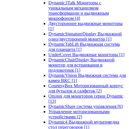
Dynamic3Talk Мониторы с
уникальным механизмом
трансформации и выдвижным
микрофоном
[4]
Двусторонние выдвижные мониторы
[1]
DynamicSignatureDisplay Выдвижной
одно/двусторонний монитор
[1]
DynamicTabLift Выдвижная система
для планшета
[1]
UnderCover Выдвижные мониторы
[1]
DynamicChairDisplay Выдвижной
монитор для встраивания в
подлокотник
[1]
DynamicVision Выдвижная система для
камер ВКС
[1]
CourtesyBox Моторизованный корпус
для бутылок и салфеток
[2]
Опции для мониторов серии Dynamic
[13]
DynamicShare система управления
[6]
Управление моторизованными
устройствами
[2]
Dynamic4 Выдвижной мультимедиа
стол переговоров
[1]