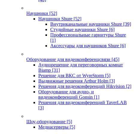
Наушники
[52]
Наушники Shure
[52]
Внутриканальные наушники Shure
[39]
Студийные наушники Shure
[6]
Профессиональные гарнитуры Shure
[1]
Аксессуары для наушников Shure
[6]
Оборудование для видеоконференцсвязи
[45]
Аудиорешение для переговорных комнат
Biamp
[31]
Решение для ВКС от WyreStorm
[5]
Выдвижные решения Arthur Holm
[3]
Решения для видеоконференций Hikvision
[2]
Оборудование для аудио- и
видеоконференций Gonsin
[1]
Решения для видеоконференций TaverLAB
[3]
Шоу-оборудование
[5]
Медиасерверы
[5]