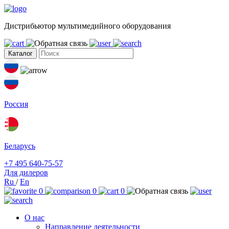
Дистрибьютор мультимедийного оборудования
Каталог
Россия
Беларусь
+7 495 640-75-57
Для дилеров
Ru
/
En
0
0
0
О нас
Направление деятельности