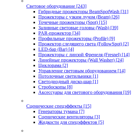
Световое оборудование
[243]
Гибридные прожекторы BeamSpotWash
[31]
Прожекторы с узким лучом (Beam)
[26]
Точечные прожекторы (Spot)
[15]
Заливные световые головы (Wash)
[39]
PAR-прожектор
[34]
Профильные прожекторы (Profile)
[9]
Прожектор следящего света (FollowSpot)
[2]
LED-бар (Bar)
[4]
Прожекторы с линзой Френеля (Fresnel)
[14]
Линейные прожекторы (Wall Washer)
[24]
Циклорама
[2]
Управление световым оборудованием
[14]
Потолочные светильники
[1]
Светодиодный диско-шар
[1]
Стробоскопы
[8]
Аксессуары для светового оборудования
[19]
Сценические спецэффекты
[15]
Генераторы тумана
[7]
Сценические вентиляторы
[3]
Жидкости для спецэффектов
[5]