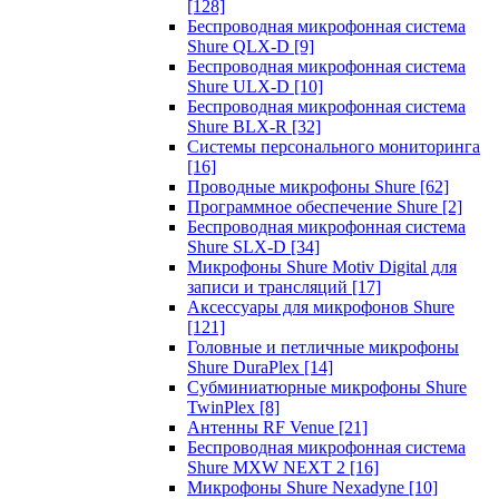
[128]
Беспроводная микрофонная система
Shure QLX-D
[9]
Беспроводная микрофонная система
Shure ULX-D
[10]
Беспроводная микрофонная система
Shure BLX-R
[32]
Системы персонального мониторинга
[16]
Проводные микрофоны Shure
[62]
Программное обеспечение Shure
[2]
Беспроводная микрофонная система
Shure SLX-D
[34]
Микрофоны Shure Motiv Digital для
записи и трансляций
[17]
Аксессуары для микрофонов Shure
[121]
Головные и петличные микрофоны
Shure DuraPlex
[14]
Субминиатюрные микрофоны Shure
TwinPlex
[8]
Антенны RF Venue
[21]
Беспроводная микрофонная система
Shure MXW NEXT 2
[16]
Микрофоны Shure Nexadyne
[10]