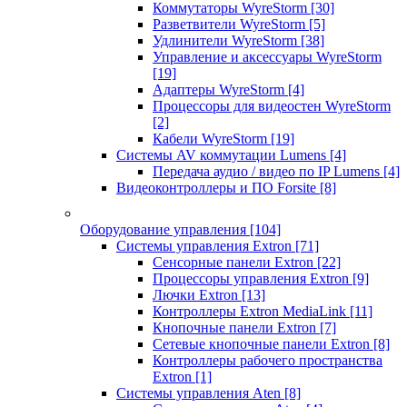
Коммутаторы WyreStorm
[30]
Разветвители WyreStorm
[5]
Удлинители WyreStorm
[38]
Управление и аксессуары WyreStorm
[19]
Адаптеры WyreStorm
[4]
Процессоры для видеостен WyreStorm
[2]
Кабели WyreStorm
[19]
Системы AV коммутации Lumens
[4]
Передача аудио / видео по IP Lumens
[4]
Видеоконтроллеры и ПО Forsite
[8]
Оборудование управления
[104]
Системы управления Extron
[71]
Сенсорные панели Extron
[22]
Процессоры управления Extron
[9]
Лючки Extron
[13]
Контроллеры Extron MediaLink
[11]
Кнопочные панели Extron
[7]
Сетевые кнопочные панели Extron
[8]
Контроллеры рабочего пространства
Extron
[1]
Системы управления Aten
[8]