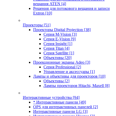
вещания ATEN
[4]
Решения для потокового вещания и записи
Extron
[10]
Проекторы
[51]
Проекторы Digital Projection
[38]
Серия M-Vision
[3]
Серия E-Vision
[9]
Серия Insight
[1]
Серия Titan
[4]
Серия Satellite
[1]
Объективы
[20]
Проекционные экраны Adeo
[3]
Серия Professional
[2]
Управление и аксессуары
[1]
Лампы и объективы для проекторов
[10]
Объективы
[2]
Лампы проекторов Hitachi, Maxell
[8]
Интерактивные устройства
[94]
* Интерактивные панели
[49]
OPS для интерактивных панелей
[2]
Интерактивные панели LG
[3]