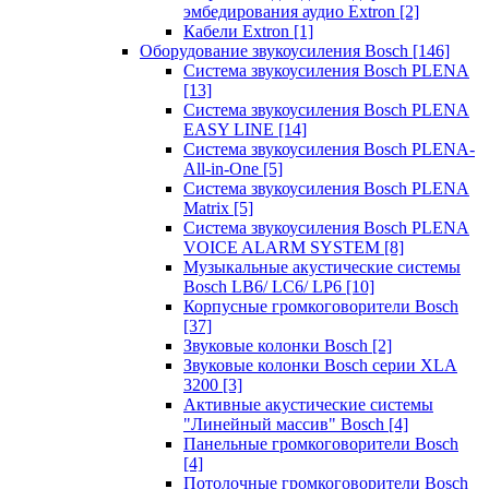
эмбедирования аудио Extron
[2]
Кабели Extron
[1]
Оборудование звукоусиления Bosch
[146]
Система звукоусиления Bosch PLENA
[13]
Система звукоусиления Bosch PLENA
EASY LINE
[14]
Система звукоусиления Bosch PLENA-
All-in-One
[5]
Система звукоусиления Bosch PLENA
Matrix
[5]
Система звукоусиления Bosch PLENA
VOICE ALARM SYSTEM
[8]
Музыкальные акустические системы
Bosch LB6/ LC6/ LP6
[10]
Корпусные громкоговорители Bosch
[37]
Звуковые колонки Bosch
[2]
Звуковые колонки Bosch серии XLA
3200
[3]
Активные акустические системы
"Линейный массив" Bosch
[4]
Панельные громкоговорители Bosch
[4]
Потолочные громкоговорители Bosch