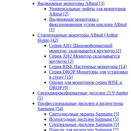
Выдвижные мониторы Albiral
[3]
Универсальные лифты для мониторов
Albiral
[2]
Выдвижные мониторы с
фиксированным углом наклона Albiral
[1]
Стационарные мониторы Albiral (Arthur
Holm)
[42]
Серия AH1 Широкоформатный
монитор, складывается вручную
[2]
Серия AH2 Монитор складывается
вручную
[2]
Серия RISE Настенные мониторы
[14]
Серия DROP Мониторы для установки
в стену
[15]
Опции для мониторов серии RISE и
DROP
[9]
Сверхширокоформатные дисплеи 21:9 Jupiter
[5]
Профессиональные дисплеи и видеостены
Samsung
[54]
Светодиодные экраны Samsung
[3]
Всепогодные дисплеи Samsung
[5]
Специальные дисплеи Samsung
[3]
Панели для видеостен Samsung
[7]