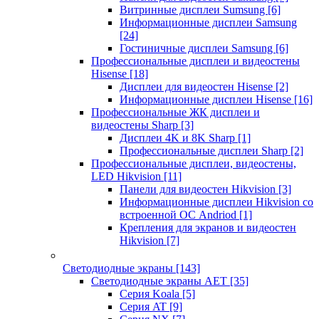
Витринные дисплеи Sumsung
[6]
Информационные дисплеи Samsung
[24]
Гостиничные дисплеи Samsung
[6]
Профессиональные дисплеи и видеостены
Hisense
[18]
Дисплеи для видеостен Hisense
[2]
Информационные дисплеи Hisense
[16]
Профессиональные ЖК дисплеи и
видеостены Sharp
[3]
Дисплеи 4K и 8K Sharp
[1]
Профессиональные дисплеи Sharp
[2]
Профессиональные дисплеи, видеостены,
LED Hikvision
[11]
Панели для видеостен Hikvision
[3]
Информационные дисплеи Hikvision со
встроенной ОС Andriod
[1]
Крепления для экранов и видеостен
Hikvision
[7]
Светодиодные экраны
[143]
Светодиодные экраны AET
[35]
Cерия Koala
[5]
Серия AT
[9]