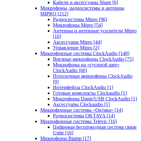
Кабели и аксессуары Shure
[6]
Микрофоны, радиосистемы и антенны
MIPRO
[212]
Радиосистемы Mipro
[96]
Микрофоны Mipro
[54]
Антенны и антенные усилители Mipro
[16]
Аксессуары Mipro
[44]
Управление Mipro
[2]
Микрофонные системы ClockAudio
[148]
Врезные микрофоны ClockAudio
[75]
Микрофоны на «гусиной шее»
ClockAudio
[60]
Потолочные микрофоны ClockAudio
[9]
Интерфейсы ClockAudio
[1]
Готовые комплекты Clockaudio
[1]
Микрофоны Dante/USB ClockAudio
[1]
Аксессуары Clockaudio
[1]
Микрофонные системы «Октава»
[14]
Радиосистемы OKTAVA
[14]
Микрофонные системы Televic
[16]
Цифровая беспроводная система связи
Unite
[16]
Микрофоны Biamp
[17]