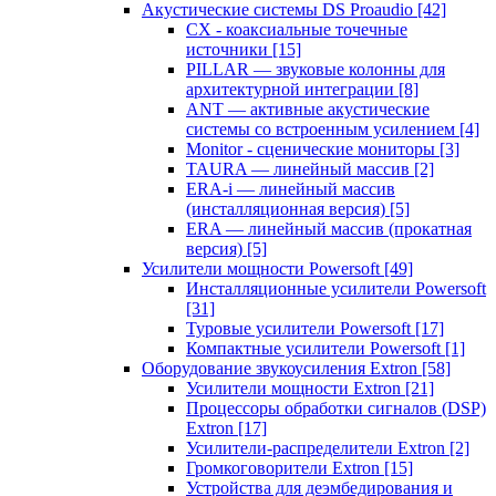
Акустические системы DS Proaudio
[42]
CX - коаксиальные точечные
источники
[15]
PILLAR — звуковые колонны для
архитектурной интеграции
[8]
ANT — активные акустические
системы со встроенным усилением
[4]
Monitor - сценические мониторы
[3]
TAURA — линейный массив
[2]
ERA-i — линейный массив
(инсталляционная версия)
[5]
ERA — линейный массив (прокатная
версия)
[5]
Усилители мощности Powersoft
[49]
Инсталляционные усилители Powersoft
[31]
Туровые усилители Powersoft
[17]
Компактные усилители Powersoft
[1]
Оборудование звукоусиления Extron
[58]
Усилители мощности Extron
[21]
Процессоры обработки сигналов (DSP)
Extron
[17]
Усилители-распределители Extron
[2]
Громкоговорители Extron
[15]
Устройства для деэмбедирования и