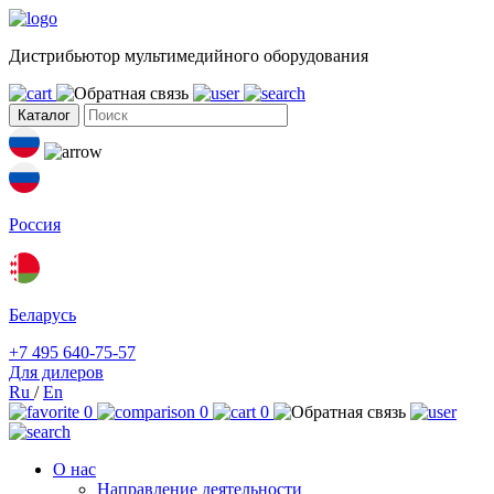
Дистрибьютор мультимедийного оборудования
Каталог
Россия
Беларусь
+7 495 640-75-57
Для дилеров
Ru
/
En
0
0
0
О нас
Направление деятельности