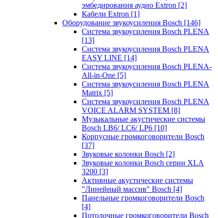
эмбедирования аудио Extron
[2]
Кабели Extron
[1]
Оборудование звукоусиления Bosch
[146]
Система звукоусиления Bosch PLENA
[13]
Система звукоусиления Bosch PLENA
EASY LINE
[14]
Система звукоусиления Bosch PLENA-
All-in-One
[5]
Система звукоусиления Bosch PLENA
Matrix
[5]
Система звукоусиления Bosch PLENA
VOICE ALARM SYSTEM
[8]
Музыкальные акустические системы
Bosch LB6/ LC6/ LP6
[10]
Корпусные громкоговорители Bosch
[37]
Звуковые колонки Bosch
[2]
Звуковые колонки Bosch серии XLA
3200
[3]
Активные акустические системы
"Линейный массив" Bosch
[4]
Панельные громкоговорители Bosch
[4]
Потолочные громкоговорители Bosch