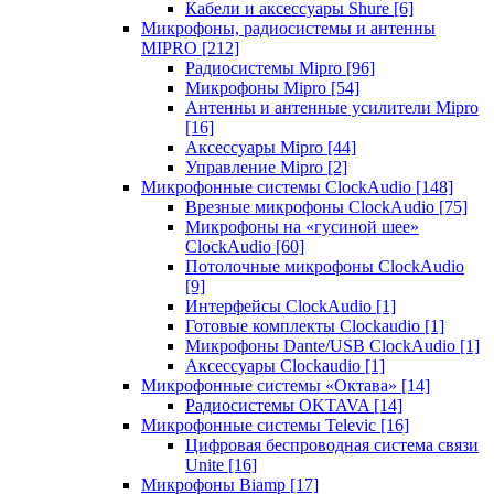
Кабели и аксессуары Shure
[6]
Микрофоны, радиосистемы и антенны
MIPRO
[212]
Радиосистемы Mipro
[96]
Микрофоны Mipro
[54]
Антенны и антенные усилители Mipro
[16]
Аксессуары Mipro
[44]
Управление Mipro
[2]
Микрофонные системы ClockAudio
[148]
Врезные микрофоны ClockAudio
[75]
Микрофоны на «гусиной шее»
ClockAudio
[60]
Потолочные микрофоны ClockAudio
[9]
Интерфейсы ClockAudio
[1]
Готовые комплекты Clockaudio
[1]
Микрофоны Dante/USB ClockAudio
[1]
Аксессуары Clockaudio
[1]
Микрофонные системы «Октава»
[14]
Радиосистемы OKTAVA
[14]
Микрофонные системы Televic
[16]
Цифровая беспроводная система связи
Unite
[16]
Микрофоны Biamp
[17]