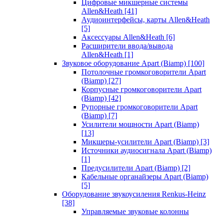
Цифровые микшерные системы
Allen&Heath
[41]
Аудиоинтерфейсы, карты Allen&Heath
[5]
Аксессуары Allen&Heath
[6]
Расширители ввода/вывода
Allen&Heath
[1]
Звуковое оборудование Apart (Biamp)
[100]
Потолочные громкоговорители Apart
(Biamp)
[27]
Корпусные громкоговорители Apart
(Biamp)
[42]
Рупорные громкоговорители Apart
(Biamp)
[7]
Усилители мощности Apart (Biamp)
[13]
Микшеры-усилители Apart (Biamp)
[3]
Источники аудиосигнала Apart (Biamp)
[1]
Предусилители Apart (Biamp)
[2]
Кабельные органайзеры Apart (Biamp)
[5]
Оборудование звукоусиления Renkus-Heinz
[38]
Управляемые звуковые колонны