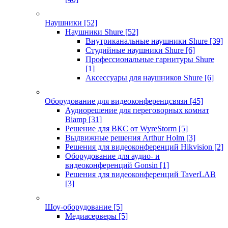
Наушники
[52]
Наушники Shure
[52]
Внутриканальные наушники Shure
[39]
Студийные наушники Shure
[6]
Профессиональные гарнитуры Shure
[1]
Аксессуары для наушников Shure
[6]
Оборудование для видеоконференцсвязи
[45]
Аудиорешение для переговорных комнат
Biamp
[31]
Решение для ВКС от WyreStorm
[5]
Выдвижные решения Arthur Holm
[3]
Решения для видеоконференций Hikvision
[2]
Оборудование для аудио- и
видеоконференций Gonsin
[1]
Решения для видеоконференций TaverLAB
[3]
Шоу-оборудование
[5]
Медиасерверы
[5]