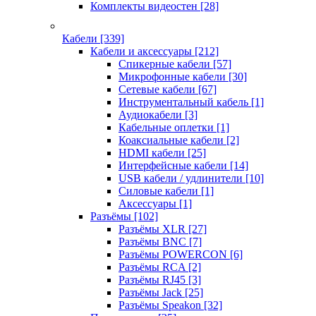
Комплекты видеостен
[28]
Кабели
[339]
Кабели и аксессуары
[212]
Спикерные кабели
[57]
Микрофонные кабели
[30]
Сетевые кабели
[67]
Инструментальный кабель
[1]
Аудиокабели
[3]
Кабельные оплетки
[1]
Коаксиальные кабели
[2]
HDMI кабели
[25]
Интерфейсные кабели
[14]
USB кабели / удлинители
[10]
Силовые кабели
[1]
Аксессуары
[1]
Разъёмы
[102]
Разъёмы XLR
[27]
Разъёмы BNC
[7]
Разъёмы POWERCON
[6]
Разъёмы RCA
[2]
Разъёмы RJ45
[3]
Разъёмы Jack
[25]
Разъёмы Speakon
[32]