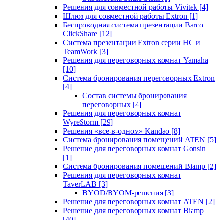
Решения для совместной работы Vivitek
[4]
Шлюз для совместной работы Extron
[1]
Беспроводная система презентации Barco
ClickShare
[12]
Система презентации Extron серии HC и
TeamWork
[3]
Решения для переговорных комнат Yamaha
[10]
Система бронирования переговорных Extron
[4]
Состав системы бронирования
переговорных
[4]
Решения для переговорных комнат
WyreStorm
[29]
Решения «все-в-одном» Kandao
[8]
Система бронирования помещений ATEN
[5]
Решение для переговорных комнат Gonsin
[1]
Система бронирования помещений Biamp
[2]
Решения для переговорных комнат
TaverLAB
[3]
BYOD/BYOM-решения
[3]
Решение для переговорных комнат ATEN
[2]
Решение для переговорных комнат Biamp
[40]