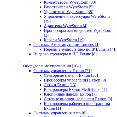
Коммутаторы WyreStorm
[30]
Разветвители WyreStorm
[5]
Удлинители WyreStorm
[38]
Управление и аксессуары WyreStorm
[19]
Адаптеры WyreStorm
[4]
Процессоры для видеостен WyreStorm
[2]
Кабели WyreStorm
[19]
Системы AV коммутации Lumens
[4]
Передача аудио / видео по IP Lumens
[4]
Видеоконтроллеры и ПО Forsite
[8]
Оборудование управления
[104]
Системы управления Extron
[71]
Сенсорные панели Extron
[22]
Процессоры управления Extron
[9]
Лючки Extron
[13]
Контроллеры Extron MediaLink
[11]
Кнопочные панели Extron
[7]
Сетевые кнопочные панели Extron
[8]
Контроллеры рабочего пространства
Extron
[1]
Системы управления Aten
[8]