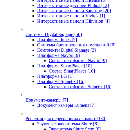
Интерактивные панели Hisense
[3]
Интерактивные дисплеи Philips
[12]
Интерактивные панели Samsung
[20]
Интерактивные панели Vivitek
[1]
Интерактивные панели Hikvision
[4]
Системы Digital Signage
[50]
Платформа Innes
[5]
Системы бронирования помещений
[6]
Комплекты Digital Signage
[3]
Платформа Navori
[9]
Состав платформы Navori
[9]
Платформа SmartPlayer
[10]
Состав SmartPlayer
[10]
Платформа LG
[1]
Платформа Spinetix
[16]
Состав платформы Spinetix
[16]
Документ-камеры
[7]
Документ-камеры Lumens
[7]
Решения для переговорных комнат
[130]
Звуковые экосистемы Shure
[6]
Экосистема Shure Stem
[6]