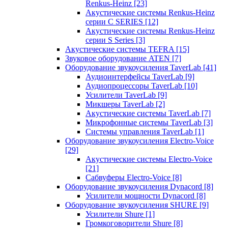
Renkus-Heinz
[23]
Акустические системы Renkus-Heinz
серии C SERIES
[12]
Акустические системы Renkus-Heinz
серии S Series
[3]
Акустические системы TEFRA
[15]
Звуковое оборудование ATEN
[7]
Оборудование звукоусиления TaverLab
[41]
Аудиоинтерфейсы TaverLab
[9]
Аудиопроцессоры TaverLab
[10]
Усилители TaverLab
[9]
Микшеры TaverLab
[2]
Акустические системы TaverLab
[7]
Микрофонные системы TaverLab
[3]
Системы управления TaverLab
[1]
Оборудование звукоусиления Electro-Voice
[29]
Акустические системы Electro-Voice
[21]
Сабвуферы Electro-Voice
[8]
Оборудование звукоусиления Dynacord
[8]
Усилители мощности Dynacord
[8]
Оборудование звукоусиления SHURE
[9]
Усилители Shure
[1]
Громкоговорители Shure
[8]