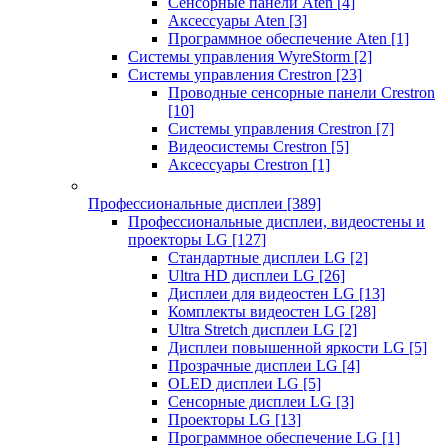
Сенсорные панели Aten
[4]
Аксессуары Aten
[3]
Программное обеспечение Aten
[1]
Системы управления WyreStorm
[2]
Системы управления Crestron
[23]
Проводные сенсорные панели Crestron
[10]
Системы управления Crestron
[7]
Видеосистемы Crestron
[5]
Аксессуары Crestron
[1]
Профессиональные дисплеи
[389]
Профессиональные дисплеи, видеостены и
проекторы LG
[127]
Стандартные дисплеи LG
[2]
Ultra HD дисплеи LG
[26]
Дисплеи для видеостен LG
[13]
Комплекты видеостен LG
[28]
Ultra Stretch дисплеи LG
[2]
Дисплеи повышенной яркости LG
[5]
Прозрачные дисплеи LG
[4]
OLED дисплеи LG
[5]
Сенсорные дисплеи LG
[3]
Проекторы LG
[13]
Программное обеспечение LG
[1]