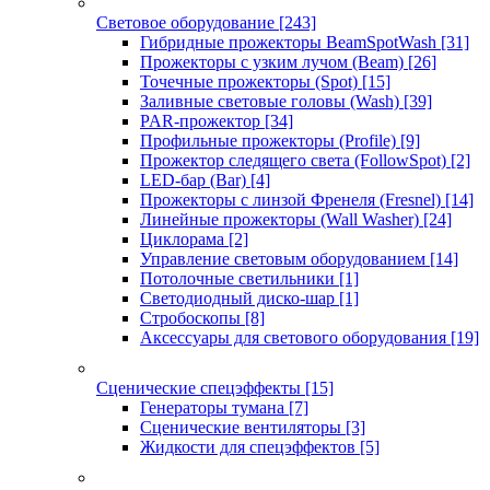
Световое оборудование
[243]
Гибридные прожекторы BeamSpotWash
[31]
Прожекторы с узким лучом (Beam)
[26]
Точечные прожекторы (Spot)
[15]
Заливные световые головы (Wash)
[39]
PAR-прожектор
[34]
Профильные прожекторы (Profile)
[9]
Прожектор следящего света (FollowSpot)
[2]
LED-бар (Bar)
[4]
Прожекторы с линзой Френеля (Fresnel)
[14]
Линейные прожекторы (Wall Washer)
[24]
Циклорама
[2]
Управление световым оборудованием
[14]
Потолочные светильники
[1]
Светодиодный диско-шар
[1]
Стробоскопы
[8]
Аксессуары для светового оборудования
[19]
Сценические спецэффекты
[15]
Генераторы тумана
[7]
Сценические вентиляторы
[3]
Жидкости для спецэффектов
[5]