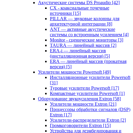
Акустические системы DS Proaudio
[42]
CX - коаксиальные точечные
источники
[15]
PILLAR — звуковые колонны для
архитектурной интеграции
[8]
ANT — активные акустические
системы со встроенным усилением
[4]
Monitor - сценические мониторы
[3]
TAURA — линейный массив
[2]
ERA-i — линейный массив
(инсталляционная версия)
[5]
ERA — линейный массив (прокатная
версия)
[5]
Усилители мощности Powersoft
[49]
Инсталляционные усилители Powersoft
[31]
Туровые усилители Powersoft
[17]
Компактные усилители Powersoft
[1]
Оборудование звукоусиления Extron
[58]
Усилители мощности Extron
[21]
Процессоры обработки сигналов (DSP)
Extron
[17]
Усилители-распределители Extron
[2]
Громкоговорители Extron
[15]
Устройства для деэмбедирования и