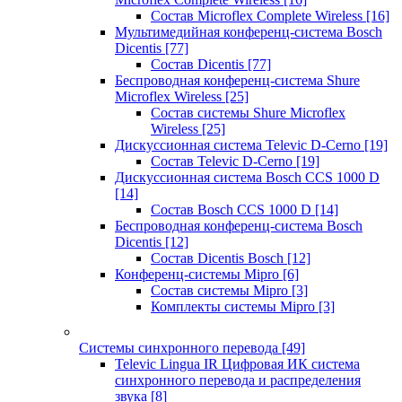
Состав Microflex Complete Wireless
[16]
Мультимедийная конференц-система Bosch
Dicentis
[77]
Состав Dicentis
[77]
Беспроводная конференц-система Shure
Microflex Wireless
[25]
Состав системы Shure Microflex
Wireless
[25]
Дискуссионная система Televic D-Cerno
[19]
Состав Televic D-Cerno
[19]
Дискуссионная система Bosch CCS 1000 D
[14]
Состав Bosch CCS 1000 D
[14]
Беспроводная конференц-система Bosch
Dicentis
[12]
Состав Dicentis Bosch
[12]
Конференц-системы Mipro
[6]
Состав системы Mipro
[3]
Комплекты системы Mipro
[3]
Системы синхронного перевода
[49]
Televic Lingua IR Цифровая ИК система
синхронного перевода и распределения
звука
[8]