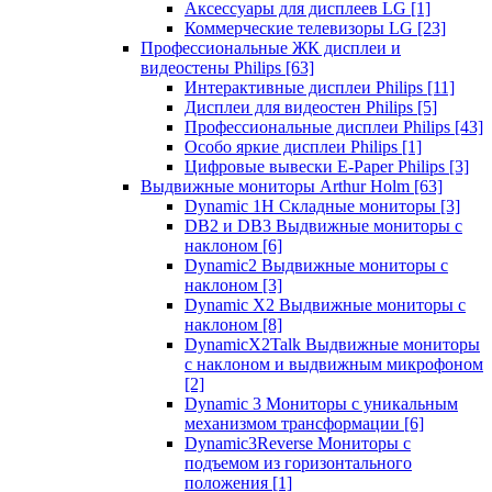
Аксессуары для дисплеев LG
[1]
Коммерческие телевизоры LG
[23]
Профессиональные ЖК дисплеи и
видеостены Philips
[63]
Интерактивные дисплеи Philips
[11]
Дисплеи для видеостен Philips
[5]
Профессиональные дисплеи Philips
[43]
Особо яркие дисплеи Philips
[1]
Цифровые вывески E-Paper Philips
[3]
Выдвижные мониторы Arthur Holm
[63]
Dynamic 1Н Складные мониторы
[3]
DB2 и DB3 Выдвижные мониторы с
наклоном
[6]
Dynamic2 Выдвижные мониторы с
наклоном
[3]
Dynamic X2 Выдвижные мониторы с
наклоном
[8]
DynamicX2Talk Выдвижные мониторы
с наклоном и выдвижным микрофоном
[2]
Dynamic 3 Мониторы с уникальным
механизмом трансформации
[6]
Dynamic3Reverse Мониторы с
подъемом из горизонтального
положения
[1]