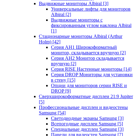
Выдвижные мониторы Albiral
[3]
Универсальные лифты для мониторов
Albiral
[2]
Выдвижные мониторы с
фиксированным углом наклона Albiral
[1]
Стационарные мониторы Albiral (Arthur
Holm)
[42]
Серия AH1 Широкоформатный
монитор, складывается вручную
[2]
Серия AH2 Монитор складывается
вручную
[2]
Серия RISE Настенные мониторы
[14]
Серия DROP Мониторы для установки
в стену
[15]
Опции для мониторов серии RISE и
DROP
[9]
Сверхширокоформатные дисплеи 21:9 Jupiter
[5]
Профессиональные дисплеи и видеостены
Samsung
[54]
Светодиодные экраны Samsung
[3]
Всепогодные дисплеи Samsung
[5]
Специальные дисплеи Samsung
[3]
Панели для видеостен Samsung
[7]