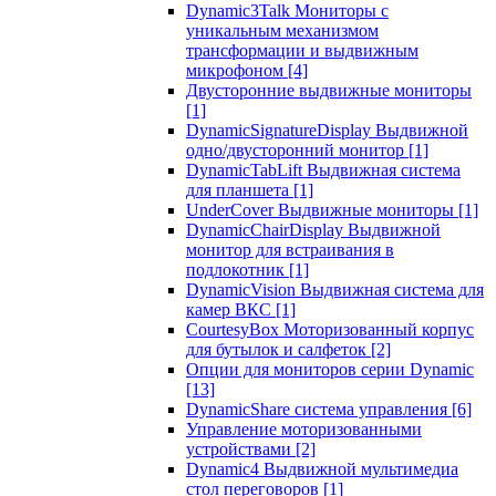
Dynamic3Talk Мониторы с
уникальным механизмом
трансформации и выдвижным
микрофоном
[4]
Двусторонние выдвижные мониторы
[1]
DynamicSignatureDisplay Выдвижной
одно/двусторонний монитор
[1]
DynamicTabLift Выдвижная система
для планшета
[1]
UnderCover Выдвижные мониторы
[1]
DynamicChairDisplay Выдвижной
монитор для встраивания в
подлокотник
[1]
DynamicVision Выдвижная система для
камер ВКС
[1]
CourtesyBox Моторизованный корпус
для бутылок и салфеток
[2]
Опции для мониторов серии Dynamic
[13]
DynamicShare система управления
[6]
Управление моторизованными
устройствами
[2]
Dynamic4 Выдвижной мультимедиа
стол переговоров
[1]