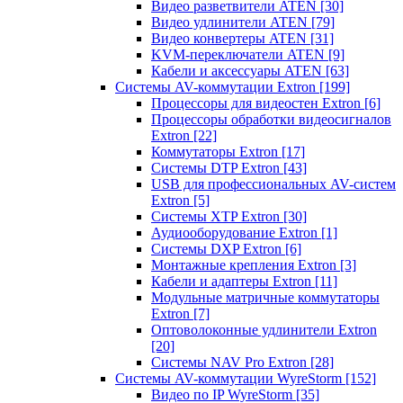
Видео разветвители ATEN
[30]
Видео удлинители ATEN
[79]
Видео конвертеры ATEN
[31]
KVM-переключатели ATEN
[9]
Кабели и аксессуары ATEN
[63]
Системы AV-коммутации Extron
[199]
Процессоры для видеостен Extron
[6]
Процессоры обработки видеосигналов
Extron
[22]
Коммутаторы Extron
[17]
Системы DTP Extron
[43]
USB для профессиональных AV-систем
Extron
[5]
Системы XTP Extron
[30]
Аудиооборудование Extron
[1]
Системы DXP Extron
[6]
Монтажные крепления Extron
[3]
Кабели и адаптеры Extron
[11]
Модульные матричные коммутаторы
Extron
[7]
Оптоволоконные удлинители Extron
[20]
Системы NAV Pro Extron
[28]
Системы AV-коммутации WyreStorm
[152]
Видео по IP WyreStorm
[35]