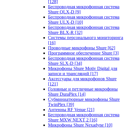
[128]
Беспроводная микрофонная система
Shure QLX-D
[9]
Беспроводная микрофонная система
Shure ULX-D
[10]
Беспроводная микрофонная система
Shure BLX-R
[32]
Системы персонального мониторинга
[16]
Проводные микрофоны Shure
[62]
Программное обеспечение Shure
[3]
Беспроводная микрофонная система
Shure SLX-D
[34]
Микрофоны Shure Motiv Digital для
записи и трансляций
[17]
Аксессуары для микрофонов Shure
[121]
Головные и петличные микрофоны
Shure DuraPlex
[14]
Субминиатюрные микрофоны Shure
TwinPlex
[39]
Антенны RF Venue
[21]
Беспроводная микрофонная система
Shure MXW NEXT 2
[16]
Микрофоны Shure Nexadyne
[10]