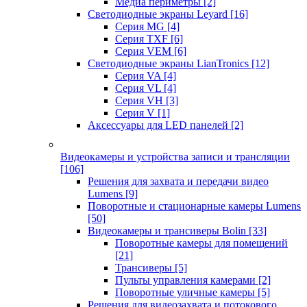
Медиа периметры
[2]
Светодиодные экраны Leyard
[16]
Серия MG
[4]
Серия TXF
[6]
Серия VEM
[6]
Светодиодные экраны LianTronics
[12]
Серия VA
[4]
Серия VL
[4]
Серия VH
[3]
Серия V
[1]
Аксессуары для LED панелей
[2]
Видеокамеры и устройства записи и трансляции
[106]
Решения для захвата и передачи видео
Lumens
[9]
Поворотные и стационарные камеры Lumens
[50]
Видеокамеры и трансиверы Bolin
[33]
Поворотные камеры для помещений
[21]
Трансиверы
[5]
Пульты управления камерами
[2]
Поворотные уличные камеры
[5]
Решения для видеозахвата и потокового