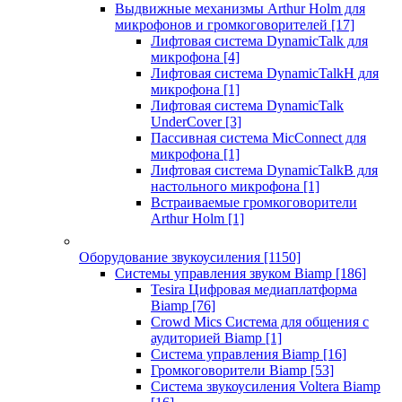
Выдвижные механизмы Arthur Holm для
микрофонов и громкоговорителей
[17]
Лифтовая система DynamicTalk для
микрофона
[4]
Лифтовая система DynamicTalkH для
микрофона
[1]
Лифтовая система DynamicTalk
UnderCover
[3]
Пассивная система MicConnect для
микрофона
[1]
Лифтовая система DynamicTalkB для
настольного микрофона
[1]
Встраиваемые громкоговорители
Arthur Holm
[1]
Оборудование звукоусиления
[1150]
Системы управления звуком Biamp
[186]
Tesira Цифровая медиаплатформа
Biamp
[76]
Crowd Mics Система для общения с
аудиторией Biamp
[1]
Система управления Biamp
[16]
Громкоговорители Biamp
[53]
Система звукоусиления Voltera Biamp