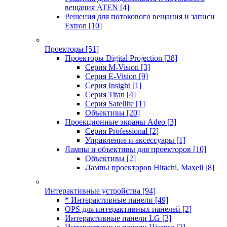
вещания ATEN
[4]
Решения для потокового вещания и записи
Extron
[10]
Проекторы
[51]
Проекторы Digital Projection
[38]
Серия M-Vision
[3]
Серия E-Vision
[9]
Серия Insight
[1]
Серия Titan
[4]
Серия Satellite
[1]
Объективы
[20]
Проекционные экраны Adeo
[3]
Серия Professional
[2]
Управление и аксессуары
[1]
Лампы и объективы для проекторов
[10]
Объективы
[2]
Лампы проекторов Hitachi, Maxell
[8]
Интерактивные устройства
[94]
* Интерактивные панели
[49]
OPS для интерактивных панелей
[2]
Интерактивные панели LG
[3]