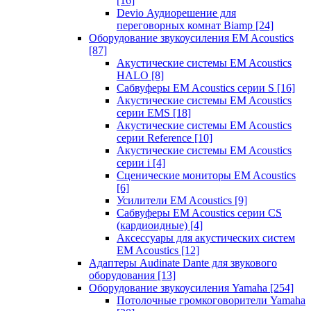
[16]
Devio Аудиорешение для
переговорных комнат Biamp
[24]
Оборудование звукоусиления EM Acoustics
[87]
Акустические системы EM Acoustics
HALO
[8]
Сабвуферы EM Acoustics серии S
[16]
Акустические системы EM Acoustics
серии EMS
[18]
Акустические системы EM Acoustics
серии Reference
[10]
Акустические системы EM Acoustics
серии i
[4]
Сценические мониторы EM Acoustics
[6]
Усилители EM Acoustics
[9]
Сабвуферы EM Acoustics серии CS
(кардиоидные)
[4]
Аксессуары для акустических систем
EM Acoustics
[12]
Адаптеры Audinate Dante для звукового
оборудования
[13]
Оборудование звукоусиления Yamaha
[254]
Потолочные громкоговорители Yamaha