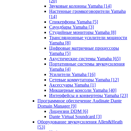
[20]
Звуковые колонны Yamaha
[14]
Настенные громкоговорители Yamaha
[14]
Спикерфоны Yamaha
[5]
Саундбары Yamaha
[3]
Студийные мониторы Yamaha
[8]
Трансляционные усилители мощности
Yamaha
[8]
Цифровые матричные процессоры
Yamaha
[5]
Акустические системы Yamaha
[65]
Портативные системы звукоусиления
Yamaha
[4]
Усилители Yamaha
[16]
Сетевые коммутаторы Yamaha
[12]
Аксессуары Yamaha
[1]
Микшерные консоли Yamaha
[40]
Интерфейсы и конвертеры Yamaha
[23]
Программное обеспечение Audinate Dante
Domain Manager
[9]
Лицензии DDM
[6]
Dante Virtual Soundcard
[3]
Оборудование звукоусиления Allen&Heath
[53]