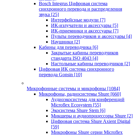
Bosch Integrus Цифровая система
синхронного перевода и распределения
звука
[25]
Интерфейсные модули
[7]
ИК-излучатели и аксессуары
[5]
ИК-приемники и аксессуары
[7]
Пульты переводчиков и аксессуары
[4]
Наушники
[2]
Кабины для переводчика
[6]
Закрытые кабины переводчиков
стандарта ISO 4043
[4]
Настольные кабины переводчиков
[2]
Цифровая ИК система синхронного
перевода Gonsin
[10]
Микрофонные системы и микрофоны
[1084]
Микрофоны, радиосистемы Shure
[660]
Аудиоэкосистема для конференций
Microflex Ecosystem
[55]
Экосистема Shure Stem
[6]
Микшеры и аудиопроцессоры Shure
[2]
Цифровая система Shure Axient Digital
[59]
Микрофоны Shure серии Microflex