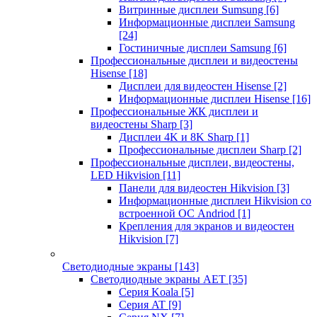
Витринные дисплеи Sumsung
[6]
Информационные дисплеи Samsung
[24]
Гостиничные дисплеи Samsung
[6]
Профессиональные дисплеи и видеостены
Hisense
[18]
Дисплеи для видеостен Hisense
[2]
Информационные дисплеи Hisense
[16]
Профессиональные ЖК дисплеи и
видеостены Sharp
[3]
Дисплеи 4K и 8K Sharp
[1]
Профессиональные дисплеи Sharp
[2]
Профессиональные дисплеи, видеостены,
LED Hikvision
[11]
Панели для видеостен Hikvision
[3]
Информационные дисплеи Hikvision со
встроенной ОС Andriod
[1]
Крепления для экранов и видеостен
Hikvision
[7]
Светодиодные экраны
[143]
Светодиодные экраны AET
[35]
Cерия Koala
[5]
Серия AT
[9]