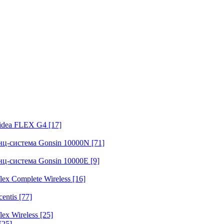
fidea FLEX G4
[17]
нц-система Gonsin 10000N
[71]
нц-система Gonsin 10000E
[9]
ex Complete Wireless
[16]
entis
[77]
ex Wireless
[25]
[25]