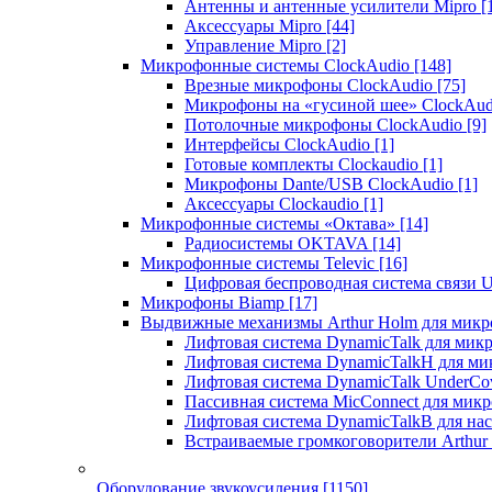
Антенны и антенные усилители Mipro
[
Аксессуары Mipro
[44]
Управление Mipro
[2]
Микрофонные системы ClockAudio
[148]
Врезные микрофоны ClockAudio
[75]
Микрофоны на «гусиной шее» ClockAu
Потолочные микрофоны ClockAudio
[9]
Интерфейсы ClockAudio
[1]
Готовые комплекты Clockaudio
[1]
Микрофоны Dante/USB ClockAudio
[1]
Аксессуары Clockaudio
[1]
Микрофонные системы «Октава»
[14]
Радиосистемы OKTAVA
[14]
Микрофонные системы Televic
[16]
Цифровая беспроводная система связи U
Микрофоны Biamp
[17]
Выдвижные механизмы Arthur Holm для микр
Лифтовая система DynamicTalk для ми
Лифтовая система DynamicTalkH для м
Лифтовая система DynamicTalk UnderCo
Пассивная система MicConnect для мик
Лифтовая система DynamicTalkB для на
Встраиваемые громкоговорители Arthu
Оборудование звукоусиления
[1150]