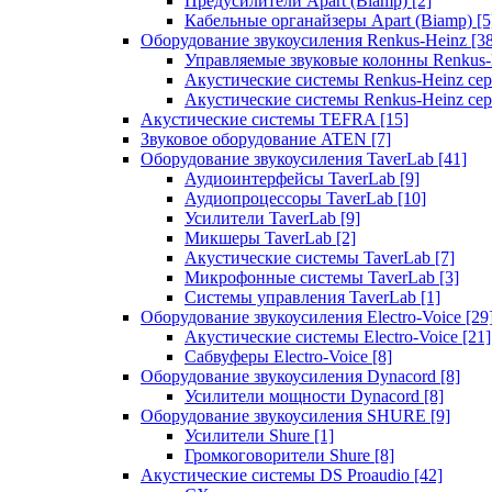
Предусилители Apart (Biamp)
[2]
Кабельные органайзеры Apart (Biamp)
[5
Оборудование звукоусиления Renkus-Heinz
[3
Управляемые звуковые колонны Renkus
Акустические системы Renkus-Heinz с
Акустические системы Renkus-Heinz сер
Акустические системы TEFRA
[15]
Звуковое оборудование ATEN
[7]
Оборудование звукоусиления TaverLab
[41]
Аудиоинтерфейсы TaverLab
[9]
Аудиопроцессоры TaverLab
[10]
Усилители TaverLab
[9]
Микшеры TaverLab
[2]
Акустические системы TaverLab
[7]
Микрофонные системы TaverLab
[3]
Системы управления TaverLab
[1]
Оборудование звукоусиления Electro-Voice
[29
Акустические системы Electro-Voice
[21]
Сабвуферы Electro-Voice
[8]
Оборудование звукоусиления Dynacord
[8]
Усилители мощности Dynacord
[8]
Оборудование звукоусиления SHURE
[9]
Усилители Shure
[1]
Громкоговорители Shure
[8]
Акустические системы DS Proaudio
[42]