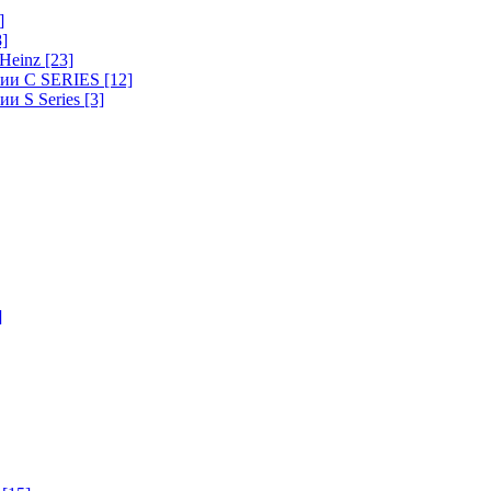
]
8]
-Heinz
[23]
ерии C SERIES
[12]
ии S Series
[3]
]