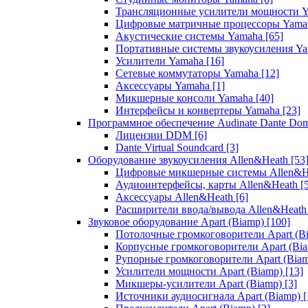
Трансляционные усилители мощности 
Цифровые матричные процессоры Yam
Акустические системы Yamaha
[65]
Портативные системы звукоусиления Y
Усилители Yamaha
[16]
Сетевые коммутаторы Yamaha
[12]
Аксессуары Yamaha
[1]
Микшерные консоли Yamaha
[40]
Интерфейсы и конвертеры Yamaha
[23]
Программное обеспечение Audinate Dante Do
Лицензии DDM
[6]
Dante Virtual Soundcard
[3]
Оборудование звукоусиления Allen&Heath
[53
Цифровые микшерные системы Allen&
Аудиоинтерфейсы, карты Allen&Heath
[
Аксессуары Allen&Heath
[6]
Расширители ввода/вывода Allen&Heat
Звуковое оборудование Apart (Biamp)
[100]
Потолочные громкоговорители Apart (B
Корпусные громкоговорители Apart (Bi
Рупорные громкоговорители Apart (Bia
Усилители мощности Apart (Biamp)
[13]
Микшеры-усилители Apart (Biamp)
[3]
Источники аудиосигнала Apart (Biamp)
[