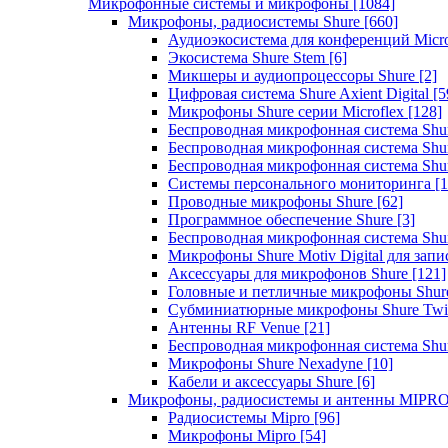
Микрофонные системы и микрофоны
[1084]
Микрофоны, радиосистемы Shure
[660]
Аудиоэкосистема для конференций Micro
Экосистема Shure Stem
[6]
Микшеры и аудиопроцессоры Shure
[2]
Цифровая система Shure Axient Digital
[5
Микрофоны Shure серии Microflex
[128]
Беспроводная микрофонная система Sh
Беспроводная микрофонная система Sh
Беспроводная микрофонная система Sh
Системы персонального мониторинга
[1
Проводные микрофоны Shure
[62]
Программное обеспечение Shure
[3]
Беспроводная микрофонная система Sh
Микрофоны Shure Motiv Digital для зап
Аксессуары для микрофонов Shure
[121]
Головные и петличные микрофоны Shur
Субминиатюрные микрофоны Shure Twi
Антенны RF Venue
[21]
Беспроводная микрофонная система S
Микрофоны Shure Nexadyne
[10]
Кабели и аксессуары Shure
[6]
Микрофоны, радиосистемы и антенны MIPR
Радиосистемы Mipro
[96]
Микрофоны Mipro
[54]