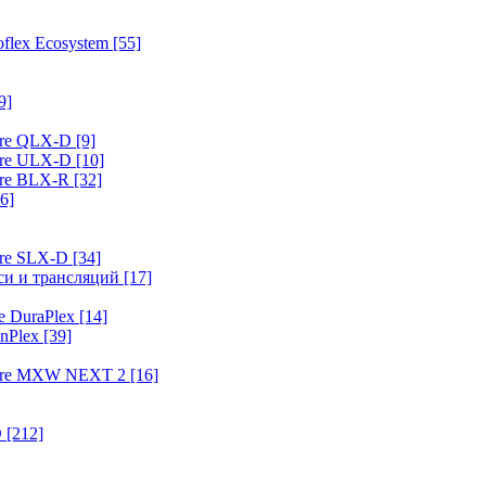
flex Ecosystem
[55]
9]
ure QLX-D
[9]
ure ULX-D
[10]
ure BLX-R
[32]
6]
ure SLX-D
[34]
иси и трансляций
[17]
e DuraPlex
[14]
nPlex
[39]
hure MXW NEXT 2
[16]
O
[212]