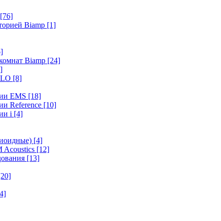
[76]
иторией Biamp
[1]
]
 комнат Biamp
[24]
]
HALO
[8]
ерии EMS
[18]
ии Reference
[10]
ии i
[4]
диоидные)
[4]
 Acoustics
[12]
удования
[13]
[20]
4]