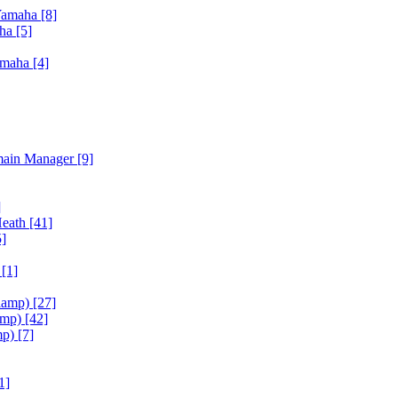
Yamaha
[8]
aha
[5]
amaha
[4]
main Manager
[9]
]
Heath
[41]
5]
h
[1]
iamp)
[27]
amp)
[42]
mp)
[7]
1]