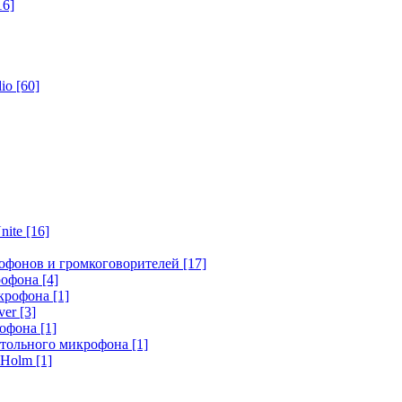
16]
dio
[60]
nite
[16]
офонов и громкоговорителей
[17]
крофона
[4]
икрофона
[1]
ver
[3]
рофона
[1]
стольного микрофона
[1]
r Holm
[1]