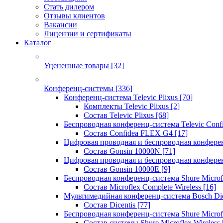
Стать дилером
Отзывы клиентов
Вакансии
Лицензии и сертификаты
Каталог
Уцененные товары
[32]
Конференц-системы
[336]
Конференц-система Televic Plixus
[70]
Комплекты Televic Plixus
[2]
Состав Televic Plixus
[68]
Беспроводная конференц-система Televic Con
Состав Confidea FLEX G4
[17]
Цифровая проводная и беспроводная конфере
Состав Gonsin 10000N
[71]
Цифровая проводная и беспроводная конфере
Состав Gonsin 10000E
[9]
Беспроводная конференц-система Shure Microfl
Состав Microflex Complete Wireless
[16]
Мультимедийная конференц-система Bosch Dic
Состав Dicentis
[77]
Беспроводная конференц-система Shure Microfl
Состав системы Shure Microflex Wireless