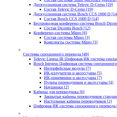
Дискуссионная система Televic D-Cerno
[19]
Состав Televic D-Cerno
[19]
Дискуссионная система Bosch CCS 1000 D
[14
Состав Bosch CCS 1000 D
[14]
Беспроводная конференц-система Bosch Dicen
Состав Dicentis Bosch
[12]
Конференц-системы Mipro
[6]
Состав системы Mipro
[3]
Комплекты системы Mipro
[3]
Системы синхронного перевода
[49]
Televic Lingua IR Цифровая ИК система синхр
Bosch Integrus Цифровая система синхронного
Интерфейсные модули
[7]
ИК-излучатели и аксессуары
[5]
ИК-приемники и аксессуары
[7]
Пульты переводчиков и аксессуары
[4]
Наушники
[2]
Кабины для переводчика
[6]
Закрытые кабины переводчиков стандар
Настольные кабины переводчиков
[2]
Цифровая ИК система синхронного перевода