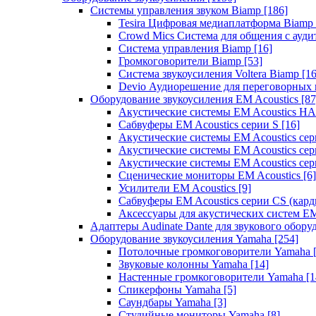
Системы управления звуком Biamp
[186]
Tesira Цифровая медиаплатформа Biamp
Crowd Mics Система для общения с ауд
Система управления Biamp
[16]
Громкоговорители Biamp
[53]
Система звукоусиления Voltera Biamp
[16
Devio Аудиорешение для переговорных
Оборудование звукоусиления EM Acoustics
[87
Акустические системы EM Acoustics 
Сабвуферы EM Acoustics серии S
[16]
Акустические системы EM Acoustics с
Акустические системы EM Acoustics сер
Акустические системы EM Acoustics сер
Сценические мониторы EM Acoustics
[6]
Усилители EM Acoustics
[9]
Сабвуферы EM Acoustics серии CS (кар
Аксессуары для акустических систем EM
Адаптеры Audinate Dante для звукового обор
Оборудование звукоусиления Yamaha
[254]
Потолочные громкоговорители Yamaha
Звуковые колонны Yamaha
[14]
Настенные громкоговорители Yamaha
[1
Спикерфоны Yamaha
[5]
Саундбары Yamaha
[3]
Студийные мониторы Yamaha
[8]