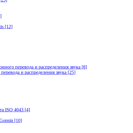
]
tis
[12]
онного перевода и распределения звука
[8]
 перевода и распределения звука
[25]
та ISO 4043
[4]
 Gonsin
[10]