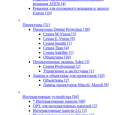
вещания ATEN
[4]
Решения для потокового вещания и записи
Extron
[10]
Проекторы
[51]
Проекторы Digital Projection
[38]
Серия M-Vision
[3]
Серия E-Vision
[9]
Серия Insight
[1]
Серия Titan
[4]
Серия Satellite
[1]
Объективы
[20]
Проекционные экраны Adeo
[3]
Серия Professional
[2]
Управление и аксессуары
[1]
Лампы и объективы для проекторов
[10]
Объективы
[2]
Лампы проекторов Hitachi, Maxell
[8]
Интерактивные устройства
[94]
* Интерактивные панели
[49]
OPS для интерактивных панелей
[2]
Интерактивные панели LG
[3]