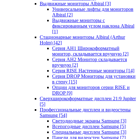
Выдвижные мониторы Albiral
[3]
Универсальные лифты для мониторов
Albiral
[2]
Выдвижные мониторы с
фиксированным углом наклона Albiral
[1]
Стационарные мониторы Albiral (Arthur
Holm)
[42]
Серия AH1 Широкоформатный
монитор, складывается вручную
[2]
Серия AH2 Монитор складывается
вручную
[2]
Серия RISE Настенные мониторы
[14]
Серия DROP Мониторы для установки
в стену
[15]
Опции для мониторов серии RISE и
DROP
[9]
Сверхширокоформатные дисплеи 21:9 Jupiter
[5]
Профессиональные дисплеи и видеостены
Samsung
[54]
Светодиодные экраны Samsung
[3]
Всепогодные дисплеи Samsung
[5]
Специальные дисплеи Samsung
[3]
Панели для видеостен Samsung
[7]