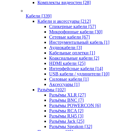
Комплекты видеостен
[28]
Кабели
[339]
Кабели и аксессуары
[212]
Спикерные кабели
[57]
Микрофонные кабели
[30]
Сетевые кабели
[67]
Инструментальный кабель
[1]
Аудиокабели
[3]
Кабельные оплетки
[1]
Коаксиальные кабели
[2]
HDMI кабели
[25]
Интерфейсные кабели
[14]
USB кабели / удлинители
[10]
Силовые кабели
[1]
Аксессуары
[1]
Разъёмы
[102]
Разъёмы XLR
[27]
Разъёмы BNC
[7]
Разъёмы POWERCON
[6]
Разъёмы RCA
[2]
Разъёмы RJ45
[3]
Разъёмы Jack
[25]
Разъёмы Speakon
[32]