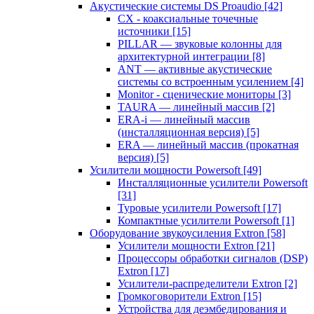
Акустические системы DS Proaudio
[42]
CX - коаксиальные точечные
источники
[15]
PILLAR — звуковые колонны для
архитектурной интеграции
[8]
ANT — активные акустические
системы со встроенным усилением
[4]
Monitor - сценические мониторы
[3]
TAURA — линейный массив
[2]
ERA-i — линейный массив
(инсталляционная версия)
[5]
ERA — линейный массив (прокатная
версия)
[5]
Усилители мощности Powersoft
[49]
Инсталляционные усилители Powersoft
[31]
Туровые усилители Powersoft
[17]
Компактные усилители Powersoft
[1]
Оборудование звукоусиления Extron
[58]
Усилители мощности Extron
[21]
Процессоры обработки сигналов (DSP)
Extron
[17]
Усилители-распределители Extron
[2]
Громкоговорители Extron
[15]
Устройства для деэмбедирования и