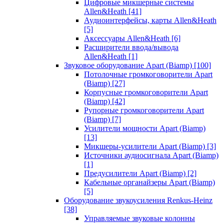
Цифровые микшерные системы
Allen&Heath
[41]
Аудиоинтерфейсы, карты Allen&Heath
[5]
Аксессуары Allen&Heath
[6]
Расширители ввода/вывода
Allen&Heath
[1]
Звуковое оборудование Apart (Biamp)
[100]
Потолочные громкоговорители Apart
(Biamp)
[27]
Корпусные громкоговорители Apart
(Biamp)
[42]
Рупорные громкоговорители Apart
(Biamp)
[7]
Усилители мощности Apart (Biamp)
[13]
Микшеры-усилители Apart (Biamp)
[3]
Источники аудиосигнала Apart (Biamp)
[1]
Предусилители Apart (Biamp)
[2]
Кабельные органайзеры Apart (Biamp)
[5]
Оборудование звукоусиления Renkus-Heinz
[38]
Управляемые звуковые колонны