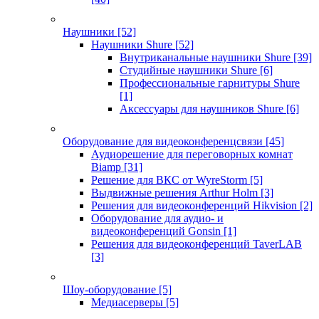
Наушники
[52]
Наушники Shure
[52]
Внутриканальные наушники Shure
[39]
Студийные наушники Shure
[6]
Профессиональные гарнитуры Shure
[1]
Аксессуары для наушников Shure
[6]
Оборудование для видеоконференцсвязи
[45]
Аудиорешение для переговорных комнат
Biamp
[31]
Решение для ВКС от WyreStorm
[5]
Выдвижные решения Arthur Holm
[3]
Решения для видеоконференций Hikvision
[2]
Оборудование для аудио- и
видеоконференций Gonsin
[1]
Решения для видеоконференций TaverLAB
[3]
Шоу-оборудование
[5]
Медиасерверы
[5]