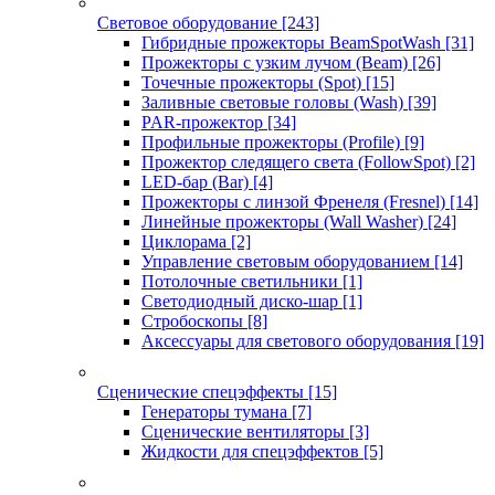
Световое оборудование
[243]
Гибридные прожекторы BeamSpotWash
[31]
Прожекторы с узким лучом (Beam)
[26]
Точечные прожекторы (Spot)
[15]
Заливные световые головы (Wash)
[39]
PAR-прожектор
[34]
Профильные прожекторы (Profile)
[9]
Прожектор следящего света (FollowSpot)
[2]
LED-бар (Bar)
[4]
Прожекторы с линзой Френеля (Fresnel)
[14]
Линейные прожекторы (Wall Washer)
[24]
Циклорама
[2]
Управление световым оборудованием
[14]
Потолочные светильники
[1]
Светодиодный диско-шар
[1]
Стробоскопы
[8]
Аксессуары для светового оборудования
[19]
Сценические спецэффекты
[15]
Генераторы тумана
[7]
Сценические вентиляторы
[3]
Жидкости для спецэффектов
[5]