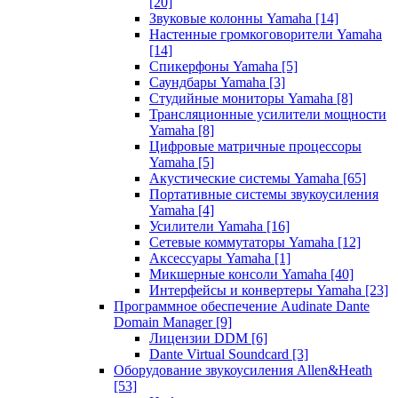
[20]
Звуковые колонны Yamaha
[14]
Настенные громкоговорители Yamaha
[14]
Спикерфоны Yamaha
[5]
Саундбары Yamaha
[3]
Студийные мониторы Yamaha
[8]
Трансляционные усилители мощности
Yamaha
[8]
Цифровые матричные процессоры
Yamaha
[5]
Акустические системы Yamaha
[65]
Портативные системы звукоусиления
Yamaha
[4]
Усилители Yamaha
[16]
Сетевые коммутаторы Yamaha
[12]
Аксессуары Yamaha
[1]
Микшерные консоли Yamaha
[40]
Интерфейсы и конвертеры Yamaha
[23]
Программное обеспечение Audinate Dante
Domain Manager
[9]
Лицензии DDM
[6]
Dante Virtual Soundcard
[3]
Оборудование звукоусиления Allen&Heath
[53]