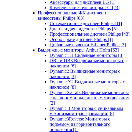
Аксессуары для дисплеев LG
[1]
Коммерческие телевизоры LG
[23]
Профессиональные ЖК дисплеи и
видеостены Philips
[63]
Интерактивные дисплеи Philips
[11]
Дисплеи для видеостен Philips
[5]
Профессиональные дисплеи Philips
[43]
Особо яркие дисплеи Philips
[1]
Цифровые вывески E-Paper Philips
[3]
Выдвижные мониторы Arthur Holm
[63]
Dynamic 1Н Складные мониторы
[3]
DB2 и DB3 Выдвижные мониторы с
наклоном
[6]
Dynamic2 Выдвижные мониторы с
наклоном
[3]
Dynamic X2 Выдвижные мониторы с
наклоном
[8]
DynamicX2Talk Выдвижные мониторы
с наклоном и выдвижным микрофоном
[2]
Dynamic 3 Мониторы с уникальным
механизмом трансформации
[6]
Dynamic3Reverse Мониторы с
подъемом из горизонтального
положения
[1]