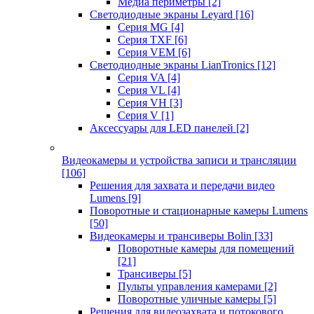
Медиа периметры
[2]
Светодиодные экраны Leyard
[16]
Серия MG
[4]
Серия TXF
[6]
Серия VEM
[6]
Светодиодные экраны LianTronics
[12]
Серия VA
[4]
Серия VL
[4]
Серия VH
[3]
Серия V
[1]
Аксессуары для LED панелей
[2]
Видеокамеры и устройства записи и трансляции
[106]
Решения для захвата и передачи видео
Lumens
[9]
Поворотные и стационарные камеры Lumens
[50]
Видеокамеры и трансиверы Bolin
[33]
Поворотные камеры для помещений
[21]
Трансиверы
[5]
Пульты управления камерами
[2]
Поворотные уличные камеры
[5]
Решения для видеозахвата и потокового