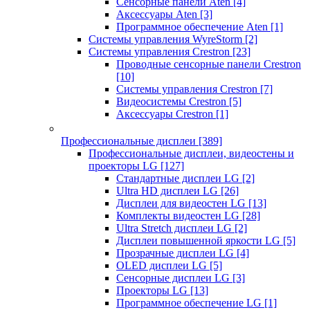
Сенсорные панели Aten
[4]
Аксессуары Aten
[3]
Программное обеспечение Aten
[1]
Системы управления WyreStorm
[2]
Системы управления Crestron
[23]
Проводные сенсорные панели Crestron
[10]
Системы управления Crestron
[7]
Видеосистемы Crestron
[5]
Аксессуары Crestron
[1]
Профессиональные дисплеи
[389]
Профессиональные дисплеи, видеостены и
проекторы LG
[127]
Стандартные дисплеи LG
[2]
Ultra HD дисплеи LG
[26]
Дисплеи для видеостен LG
[13]
Комплекты видеостен LG
[28]
Ultra Stretch дисплеи LG
[2]
Дисплеи повышенной яркости LG
[5]
Прозрачные дисплеи LG
[4]
OLED дисплеи LG
[5]
Сенсорные дисплеи LG
[3]
Проекторы LG
[13]
Программное обеспечение LG
[1]