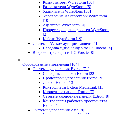
Коммутаторы WyreStorm
[30]
Разветвители WyreStorm
[5]
Удлинители WyreStorm
[38]
Управление и аксессуары WyreStorm
[19]
Адаптеры WyreStorm
[4]
Процессоры для видеостен WyreStorm
[2]
Кабели WyreStorm
[19]
Системы AV коммутации Lumens
[4]
Передача аудио / видео по IP Lumens
[4]
Видеоконтроллеры и ПО Forsite
[8]
Оборудование управления
[104]
Системы управления Extron
[71]
Сенсорные панели Extron
[22]
Процессоры управления Extron
[9]
Лючки Extron
[13]
Контроллеры Extron MediaLink
[11]
Кнопочные панели Extron
[7]
Сетевые кнопочные панели Extron
[8]
Контроллеры рабочего пространства
Extron
[1]
Системы управления Aten
[8]