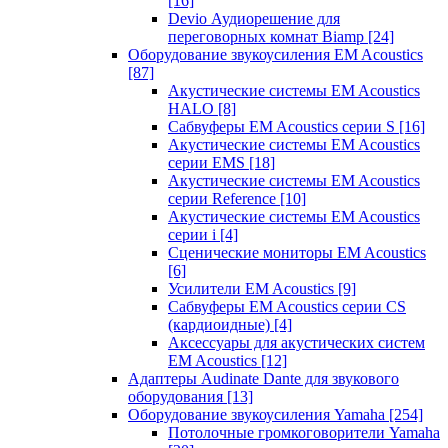
[16]
Devio Аудиорешение для
переговорных комнат Biamp
[24]
Оборудование звукоусиления EM Acoustics
[87]
Акустические системы EM Acoustics
HALO
[8]
Сабвуферы EM Acoustics серии S
[16]
Акустические системы EM Acoustics
серии EMS
[18]
Акустические системы EM Acoustics
серии Reference
[10]
Акустические системы EM Acoustics
серии i
[4]
Сценические мониторы EM Acoustics
[6]
Усилители EM Acoustics
[9]
Сабвуферы EM Acoustics серии CS
(кардиоидные)
[4]
Аксессуары для акустических систем
EM Acoustics
[12]
Адаптеры Audinate Dante для звукового
оборудования
[13]
Оборудование звукоусиления Yamaha
[254]
Потолочные громкоговорители Yamaha