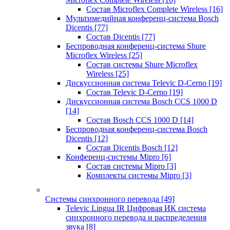
Состав Microflex Complete Wireless
[16]
Мультимедийная конференц-система Bosch
Dicentis
[77]
Состав Dicentis
[77]
Беспроводная конференц-система Shure
Microflex Wireless
[25]
Состав системы Shure Microflex
Wireless
[25]
Дискуссионная система Televic D-Cerno
[19]
Состав Televic D-Cerno
[19]
Дискуссионная система Bosch CCS 1000 D
[14]
Состав Bosch CCS 1000 D
[14]
Беспроводная конференц-система Bosch
Dicentis
[12]
Состав Dicentis Bosch
[12]
Конференц-системы Mipro
[6]
Состав системы Mipro
[3]
Комплекты системы Mipro
[3]
Системы синхронного перевода
[49]
Televic Lingua IR Цифровая ИК система
синхронного перевода и распределения
звука
[8]