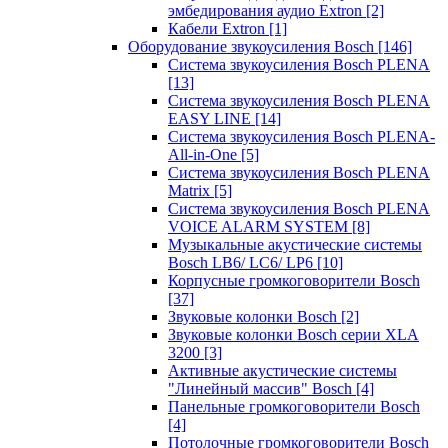
эмбедирования аудио Extron
[2]
Кабели Extron
[1]
Оборудование звукоусиления Bosch
[146]
Система звукоусиления Bosch PLENA
[13]
Система звукоусиления Bosch PLENA
EASY LINE
[14]
Система звукоусиления Bosch PLENA-
All-in-One
[5]
Система звукоусиления Bosch PLENA
Matrix
[5]
Система звукоусиления Bosch PLENA
VOICE ALARM SYSTEM
[8]
Музыкальные акустические системы
Bosch LB6/ LC6/ LP6
[10]
Корпусные громкоговорители Bosch
[37]
Звуковые колонки Bosch
[2]
Звуковые колонки Bosch серии XLA
3200
[3]
Активные акустические системы
"Линейный массив" Bosch
[4]
Панельные громкоговорители Bosch
[4]
Потолочные громкоговорители Bosch