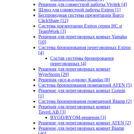
Решения для совместной работы Vivitek
[4]
Шлюз для совместной работы Extron
[1]
Беспроводная система презентации Barco
ClickShare
[12]
Система презентации Extron серии HC и
TeamWork
[3]
Решения для переговорных комнат Yamaha
[10]
Система бронирования переговорных Extron
[4]
Состав системы бронирования
переговорных
[4]
Решения для переговорных комнат
WyreStorm
[29]
Решения «все-в-одном» Kandao
[8]
Система бронирования помещений ATEN
[5]
Решение для переговорных комнат Gonsin
[1]
Система бронирования помещений Biamp
[2]
Решения для переговорных комнат
TaverLAB
[3]
BYOD/BYOM-решения
[3]
Решение для переговорных комнат ATEN
[2]
Решение для переговорных комнат Biamp
[40]