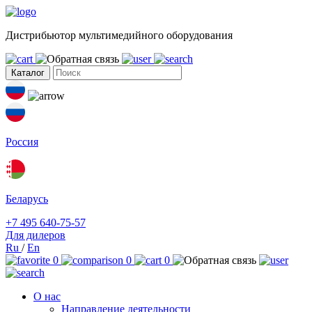
Дистрибьютор мультимедийного оборудования
Каталог
Россия
Беларусь
+7 495 640-75-57
Для дилеров
Ru
/
En
0
0
0
О нас
Направление деятельности