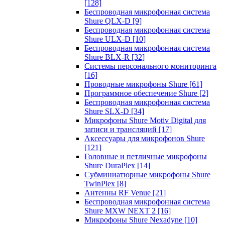
[128]
Беспроводная микрофонная система
Shure QLX-D
[9]
Беспроводная микрофонная система
Shure ULX-D
[10]
Беспроводная микрофонная система
Shure BLX-R
[32]
Системы персонального мониторинга
[16]
Проводные микрофоны Shure
[61]
Программное обеспечение Shure
[2]
Беспроводная микрофонная система
Shure SLX-D
[34]
Микрофоны Shure Motiv Digital для
записи и трансляций
[17]
Аксессуары для микрофонов Shure
[121]
Головные и петличные микрофоны
Shure DuraPlex
[14]
Субминиатюрные микрофоны Shure
TwinPlex
[8]
Антенны RF Venue
[21]
Беспроводная микрофонная система
Shure MXW NEXT 2
[16]
Микрофоны Shure Nexadyne
[10]