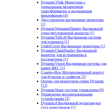
Dynamic3Talk Мониторы с
уникальным механизмом
трансформации и выдвижным
микрофоном
[4]
Двусторонние выдвижные мониторы
[1]
DynamicSignatureDisplay Выдвижной
одно/двусторонний монитор
[1]
DynamicTabLift Выдвижная система
для планшета
[1]
UnderCover Выдвижные мониторы
[1]
DynamicChairDisplay Выдвижной
монитор для встраивания в
подлокотник
[1]
DynamicVision Выдвижная система для
камер ВКС
[1]
CourtesyBox Моторизованный корпус
для бутылок и салфеток
[2]
Опции для мониторов серии Dynamic
[13]
DynamicShare система управления
[6]
Управление моторизованными
устройствами
[2]
Dynamic4 Выдвижной мультимедиа
стол переговоров
[1]