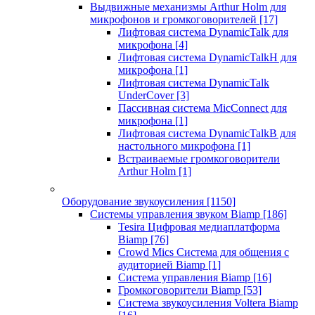
Выдвижные механизмы Arthur Holm для
микрофонов и громкоговорителей
[17]
Лифтовая система DynamicTalk для
микрофона
[4]
Лифтовая система DynamicTalkH для
микрофона
[1]
Лифтовая система DynamicTalk
UnderCover
[3]
Пассивная система MicConnect для
микрофона
[1]
Лифтовая система DynamicTalkB для
настольного микрофона
[1]
Встраиваемые громкоговорители
Arthur Holm
[1]
Оборудование звукоусиления
[1150]
Системы управления звуком Biamp
[186]
Tesira Цифровая медиаплатформа
Biamp
[76]
Crowd Mics Система для общения с
аудиторией Biamp
[1]
Система управления Biamp
[16]
Громкоговорители Biamp
[53]
Система звукоусиления Voltera Biamp