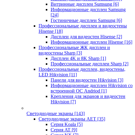
Витринные дисплеи Sumsung
[6]
Информационные дисплеи Samsung
[24]
Гостиничные дисплеи Samsung
[6]
Профессиональные дисплеи и видеостены
Hisense
[18]
Дисплеи для видеостен Hisense
[2]
Информационные дисплеи Hisense
[16]
Профессиональные ЖК дисплеи и
видеостены Sharp
[3]
Дисплеи 4K и 8K Sharp
[1]
Профессиональные дисплеи Sharp
[2]
Профессиональные дисплеи, видеостены,
LED Hikvision
[11]
Панели для видеостен Hikvision
[3]
Информационные дисплеи Hikvision со
встроенной ОС Andriod
[1]
Крепления для экранов и видеостен
Hikvision
[7]
Светодиодные экраны
[143]
Светодиодные экраны AET
[35]
Cерия Koala
[5]
Серия AT
[9]