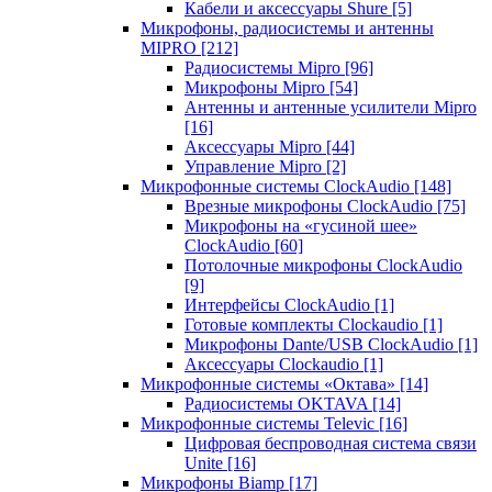
Кабели и аксессуары Shure
[5]
Микрофоны, радиосистемы и антенны
MIPRO
[212]
Радиосистемы Mipro
[96]
Микрофоны Mipro
[54]
Антенны и антенные усилители Mipro
[16]
Аксессуары Mipro
[44]
Управление Mipro
[2]
Микрофонные системы ClockAudio
[148]
Врезные микрофоны ClockAudio
[75]
Микрофоны на «гусиной шее»
ClockAudio
[60]
Потолочные микрофоны ClockAudio
[9]
Интерфейсы ClockAudio
[1]
Готовые комплекты Clockaudio
[1]
Микрофоны Dante/USB ClockAudio
[1]
Аксессуары Clockaudio
[1]
Микрофонные системы «Октава»
[14]
Радиосистемы OKTAVA
[14]
Микрофонные системы Televic
[16]
Цифровая беспроводная система связи
Unite
[16]
Микрофоны Biamp
[17]