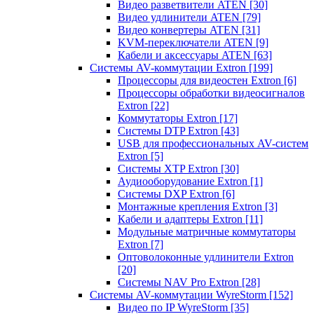
Видео разветвители ATEN
[30]
Видео удлинители ATEN
[79]
Видео конвертеры ATEN
[31]
KVM-переключатели ATEN
[9]
Кабели и аксессуары ATEN
[63]
Системы AV-коммутации Extron
[199]
Процессоры для видеостен Extron
[6]
Процессоры обработки видеосигналов
Extron
[22]
Коммутаторы Extron
[17]
Системы DTP Extron
[43]
USB для профессиональных AV-систем
Extron
[5]
Системы XTP Extron
[30]
Аудиооборудование Extron
[1]
Системы DXP Extron
[6]
Монтажные крепления Extron
[3]
Кабели и адаптеры Extron
[11]
Модульные матричные коммутаторы
Extron
[7]
Оптоволоконные удлинители Extron
[20]
Системы NAV Pro Extron
[28]
Системы AV-коммутации WyreStorm
[152]
Видео по IP WyreStorm
[35]