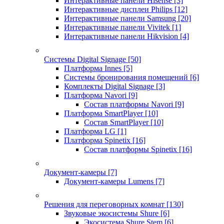
Интерактивные панели Hisense
[3]
Интерактивные дисплеи Philips
[12]
Интерактивные панели Samsung
[20]
Интерактивные панели Vivitek
[1]
Интерактивные панели Hikvision
[4]
Системы Digital Signage
[50]
Платформа Innes
[5]
Системы бронирования помещений
[6]
Комплекты Digital Signage
[3]
Платформа Navori
[9]
Состав платформы Navori
[9]
Платформа SmartPlayer
[10]
Состав SmartPlayer
[10]
Платформа LG
[1]
Платформа Spinetix
[16]
Состав платформы Spinetix
[16]
Документ-камеры
[7]
Документ-камеры Lumens
[7]
Решения для переговорных комнат
[130]
Звуковые экосистемы Shure
[6]
Экосистема Shure Stem
[6]