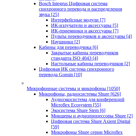
Bosch Integrus Цифровая система
синхронного перевода и распределения
звука
[25]
Интерфейсные модули
[7]
ИК-излучатели и аксессуары
[5]
ИК-приемники и аксессуары
[7]
Пульты переводчиков и аксессуары
[4]
Наушники
[2]
Кабины для переводчика
[6]
Закрытые кабины переводчиков
стандарта ISO 4043
[4]
Настольные кабины переводчиков
[2]
Цифровая ИК система синхронного
перевода Gonsin
[10]
Микрофонные системы и микрофоны
[1050]
Микрофоны, радиосистемы Shure
[626]
Аудиоэкосистема для конференций
Microflex Ecosystem
[55]
Экосистема Shure Stem
[6]
Микшеры и аудиопроцессоры Shure
[2]
Цифровая система Shure Axient Digital
[59]
Микрофоны Shure серии Microflex