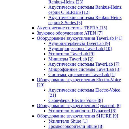
Renkus-Heinz
[23]
Акустические системы Renkus-Heinz
серии C SERIES
[12]
Акустические системы Renkus-Heinz
серии S Series
[3]
Акустические системы TEFRA
[15]
Звуковое оборудование ATEN
[7]
Оборудование звукоусиления TaverLab
[41]
Аудиоинтерфейсы TaverLab
[9]
Аудиопроцессоры TaverLab
[10]
Усилители TaverLab
[9]
Микшеры TaverLab
[2]
Акустические системы TaverLab
[7]
Микрофонные системы TaverLab
[3]
Системы управления TaverLab
[1]
Оборудование звукоусиления Electro-Voice
[29]
Акустические системы Electro-Voice
[21]
Сабвуферы Electro-Voice
[8]
Оборудование звукоусиления Dynacord
[8]
Усилители мощности Dynacord
[8]
Оборудование звукоусиления SHURE
[9]
Усилители Shure
[1]
Громкоговорители Shure
[8]