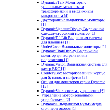
Dynamic3Talk Мониторы с
уникальным механизмом
трансформации и выдвижным
микрофоном
[4]
Двусторонние выдвижные мониторы
[1]
DynamicSignatureDisplay Выдвижной
одно/двусторонний монитор
[1]
DynamicTabLift Выдвижная система
для планшета
[1]
UnderCover Выдвижные мониторы
[1]
DynamicChairDisplay Выдвижной
монитор для встраивания в
подлокотник
[1]
DynamicVision Выдвижная система для
камер ВКС
[1]
CourtesyBox Моторизованный корпус
для бутылок и салфеток
[2]
Опции для мониторов серии Dynamic
[13]
DynamicShare система управления
[6]
Управление моторизованными
устройствами
[2]
Dynamic4 Выдвижной мультимедиа
стол переговоров
[1]