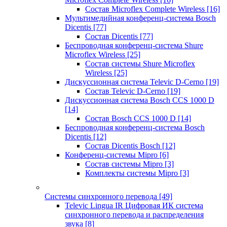
Состав Microflex Complete Wireless
[16]
Мультимедийная конференц-система Bosch
Dicentis
[77]
Состав Dicentis
[77]
Беспроводная конференц-система Shure
Microflex Wireless
[25]
Состав системы Shure Microflex
Wireless
[25]
Дискуссионная система Televic D-Cerno
[19]
Состав Televic D-Cerno
[19]
Дискуссионная система Bosch CCS 1000 D
[14]
Состав Bosch CCS 1000 D
[14]
Беспроводная конференц-система Bosch
Dicentis
[12]
Состав Dicentis Bosch
[12]
Конференц-системы Mipro
[6]
Состав системы Mipro
[3]
Комплекты системы Mipro
[3]
Системы синхронного перевода
[49]
Televic Lingua IR Цифровая ИК система
синхронного перевода и распределения
звука
[8]