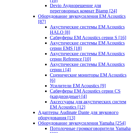
[16]
Devio Аудиорешение для
переговорных комнат Biamp
[24]
Оборудование звукоусиления EM Acoustics
[87]
Акустические системы EM Acoustics
HALO
[8]
Сабвуферы EM Acoustics серии S
[16]
Акустические системы EM Acoustics
серии EMS
[18]
Акустические системы EM Acoustics
серии Reference
[10]
Акустические системы EM Acoustics
серии i
[4]
Сценические мониторы EM Acoustics
[6]
Усилители EM Acoustics
[9]
Сабвуферы EM Acoustics серии CS
(кардиоидные)
[4]
Аксессуары для акустических систем
EM Acoustics
[12]
Адаптеры Audinate Dante для звукового
оборудования
[13]
Оборудование звукоусиления Yamaha
[254]
Потолочные громкоговорители Yamaha