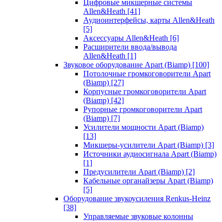
Цифровые микшерные системы
Allen&Heath
[41]
Аудиоинтерфейсы, карты Allen&Heath
[5]
Аксессуары Allen&Heath
[6]
Расширители ввода/вывода
Allen&Heath
[1]
Звуковое оборудование Apart (Biamp)
[100]
Потолочные громкоговорители Apart
(Biamp)
[27]
Корпусные громкоговорители Apart
(Biamp)
[42]
Рупорные громкоговорители Apart
(Biamp)
[7]
Усилители мощности Apart (Biamp)
[13]
Микшеры-усилители Apart (Biamp)
[3]
Источники аудиосигнала Apart (Biamp)
[1]
Предусилители Apart (Biamp)
[2]
Кабельные органайзеры Apart (Biamp)
[5]
Оборудование звукоусиления Renkus-Heinz
[38]
Управляемые звуковые колонны