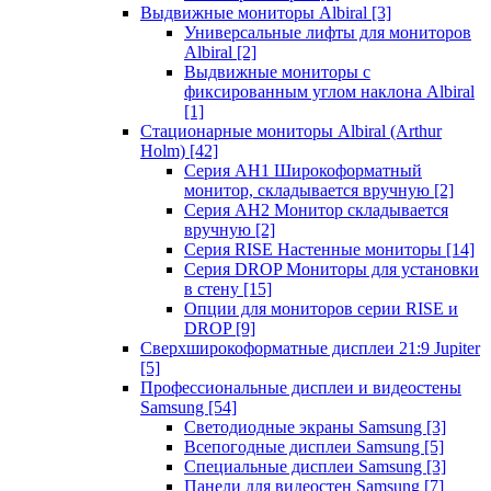
Выдвижные мониторы Albiral
[3]
Универсальные лифты для мониторов
Albiral
[2]
Выдвижные мониторы с
фиксированным углом наклона Albiral
[1]
Стационарные мониторы Albiral (Arthur
Holm)
[42]
Серия AH1 Широкоформатный
монитор, складывается вручную
[2]
Серия AH2 Монитор складывается
вручную
[2]
Серия RISE Настенные мониторы
[14]
Серия DROP Мониторы для установки
в стену
[15]
Опции для мониторов серии RISE и
DROP
[9]
Сверхширокоформатные дисплеи 21:9 Jupiter
[5]
Профессиональные дисплеи и видеостены
Samsung
[54]
Светодиодные экраны Samsung
[3]
Всепогодные дисплеи Samsung
[5]
Специальные дисплеи Samsung
[3]
Панели для видеостен Samsung
[7]