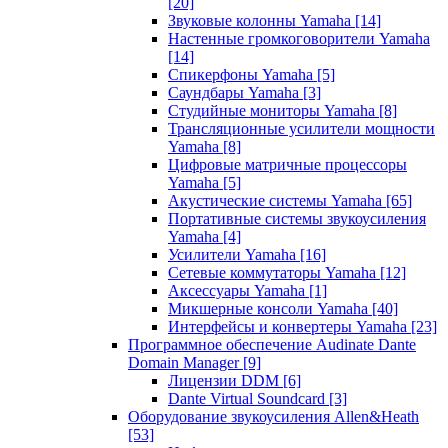
[20]
Звуковые колонны Yamaha
[14]
Настенные громкоговорители Yamaha
[14]
Спикерфоны Yamaha
[5]
Саундбары Yamaha
[3]
Студийные мониторы Yamaha
[8]
Трансляционные усилители мощности
Yamaha
[8]
Цифровые матричные процессоры
Yamaha
[5]
Акустические системы Yamaha
[65]
Портативные системы звукоусиления
Yamaha
[4]
Усилители Yamaha
[16]
Сетевые коммутаторы Yamaha
[12]
Аксессуары Yamaha
[1]
Микшерные консоли Yamaha
[40]
Интерфейсы и конвертеры Yamaha
[23]
Программное обеспечение Audinate Dante
Domain Manager
[9]
Лицензии DDM
[6]
Dante Virtual Soundcard
[3]
Оборудование звукоусиления Allen&Heath
[53]