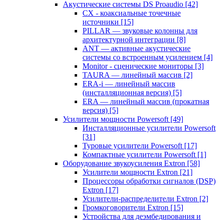
Акустические системы DS Proaudio
[42]
CX - коаксиальные точечные
источники
[15]
PILLAR — звуковые колонны для
архитектурной интеграции
[8]
ANT — активные акустические
системы со встроенным усилением
[4]
Monitor - сценические мониторы
[3]
TAURA — линейный массив
[2]
ERA-i — линейный массив
(инсталляционная версия)
[5]
ERA — линейный массив (прокатная
версия)
[5]
Усилители мощности Powersoft
[49]
Инсталляционные усилители Powersoft
[31]
Туровые усилители Powersoft
[17]
Компактные усилители Powersoft
[1]
Оборудование звукоусиления Extron
[58]
Усилители мощности Extron
[21]
Процессоры обработки сигналов (DSP)
Extron
[17]
Усилители-распределители Extron
[2]
Громкоговорители Extron
[15]
Устройства для деэмбедирования и