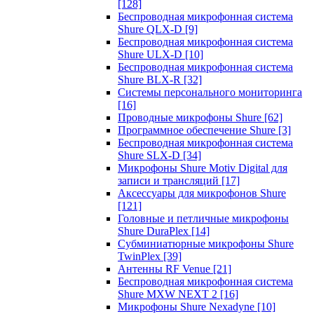
[128]
Беспроводная микрофонная система
Shure QLX-D
[9]
Беспроводная микрофонная система
Shure ULX-D
[10]
Беспроводная микрофонная система
Shure BLX-R
[32]
Системы персонального мониторинга
[16]
Проводные микрофоны Shure
[62]
Программное обеспечение Shure
[3]
Беспроводная микрофонная система
Shure SLX-D
[34]
Микрофоны Shure Motiv Digital для
записи и трансляций
[17]
Аксессуары для микрофонов Shure
[121]
Головные и петличные микрофоны
Shure DuraPlex
[14]
Субминиатюрные микрофоны Shure
TwinPlex
[39]
Антенны RF Venue
[21]
Беспроводная микрофонная система
Shure MXW NEXT 2
[16]
Микрофоны Shure Nexadyne
[10]