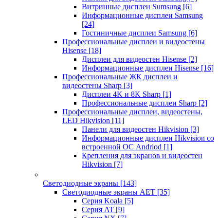
Витринные дисплеи Sumsung
[6]
Информационные дисплеи Samsung
[24]
Гостиничные дисплеи Samsung
[6]
Профессиональные дисплеи и видеостены
Hisense
[18]
Дисплеи для видеостен Hisense
[2]
Информационные дисплеи Hisense
[16]
Профессиональные ЖК дисплеи и
видеостены Sharp
[3]
Дисплеи 4K и 8K Sharp
[1]
Профессиональные дисплеи Sharp
[2]
Профессиональные дисплеи, видеостены,
LED Hikvision
[11]
Панели для видеостен Hikvision
[3]
Информационные дисплеи Hikvision со
встроенной ОС Andriod
[1]
Крепления для экранов и видеостен
Hikvision
[7]
Светодиодные экраны
[143]
Светодиодные экраны AET
[35]
Cерия Koala
[5]
Серия AT
[9]