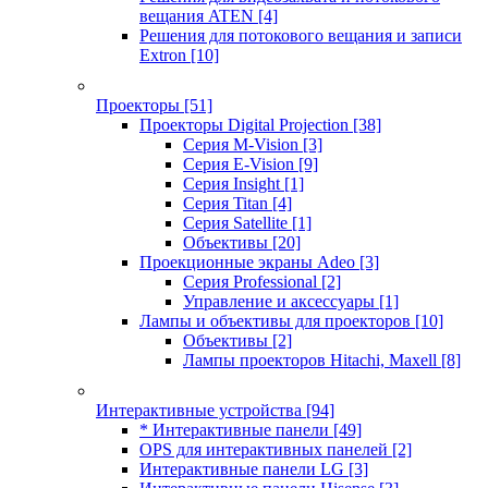
вещания ATEN
[4]
Решения для потокового вещания и записи
Extron
[10]
Проекторы
[51]
Проекторы Digital Projection
[38]
Серия M-Vision
[3]
Серия E-Vision
[9]
Серия Insight
[1]
Серия Titan
[4]
Серия Satellite
[1]
Объективы
[20]
Проекционные экраны Adeo
[3]
Серия Professional
[2]
Управление и аксессуары
[1]
Лампы и объективы для проекторов
[10]
Объективы
[2]
Лампы проекторов Hitachi, Maxell
[8]
Интерактивные устройства
[94]
* Интерактивные панели
[49]
OPS для интерактивных панелей
[2]
Интерактивные панели LG
[3]