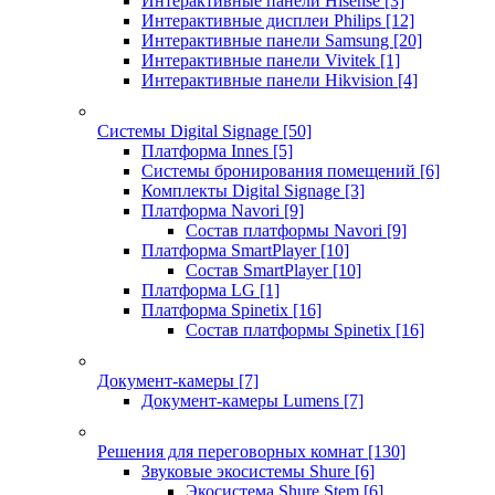
Интерактивные панели Hisense
[3]
Интерактивные дисплеи Philips
[12]
Интерактивные панели Samsung
[20]
Интерактивные панели Vivitek
[1]
Интерактивные панели Hikvision
[4]
Системы Digital Signage
[50]
Платформа Innes
[5]
Системы бронирования помещений
[6]
Комплекты Digital Signage
[3]
Платформа Navori
[9]
Состав платформы Navori
[9]
Платформа SmartPlayer
[10]
Состав SmartPlayer
[10]
Платформа LG
[1]
Платформа Spinetix
[16]
Состав платформы Spinetix
[16]
Документ-камеры
[7]
Документ-камеры Lumens
[7]
Решения для переговорных комнат
[130]
Звуковые экосистемы Shure
[6]
Экосистема Shure Stem
[6]