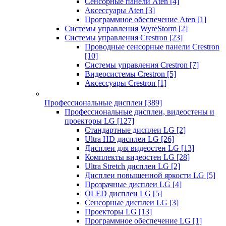
Сенсорные панели Aten
[4]
Аксессуары Aten
[3]
Программное обеспечение Aten
[1]
Системы управления WyreStorm
[2]
Системы управления Crestron
[23]
Проводные сенсорные панели Crestron
[10]
Системы управления Crestron
[7]
Видеосистемы Crestron
[5]
Аксессуары Crestron
[1]
Профессиональные дисплеи
[389]
Профессиональные дисплеи, видеостены и
проекторы LG
[127]
Стандартные дисплеи LG
[2]
Ultra HD дисплеи LG
[26]
Дисплеи для видеостен LG
[13]
Комплекты видеостен LG
[28]
Ultra Stretch дисплеи LG
[2]
Дисплеи повышенной яркости LG
[5]
Прозрачные дисплеи LG
[4]
OLED дисплеи LG
[5]
Сенсорные дисплеи LG
[3]
Проекторы LG
[13]
Программное обеспечение LG
[1]