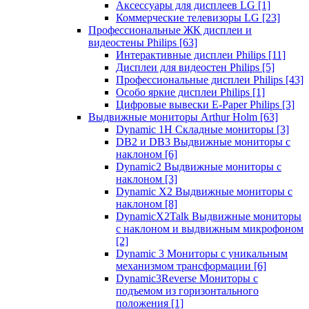
Аксессуары для дисплеев LG
[1]
Коммерческие телевизоры LG
[23]
Профессиональные ЖК дисплеи и
видеостены Philips
[63]
Интерактивные дисплеи Philips
[11]
Дисплеи для видеостен Philips
[5]
Профессиональные дисплеи Philips
[43]
Особо яркие дисплеи Philips
[1]
Цифровые вывески E-Paper Philips
[3]
Выдвижные мониторы Arthur Holm
[63]
Dynamic 1Н Складные мониторы
[3]
DB2 и DB3 Выдвижные мониторы с
наклоном
[6]
Dynamic2 Выдвижные мониторы с
наклоном
[3]
Dynamic X2 Выдвижные мониторы с
наклоном
[8]
DynamicX2Talk Выдвижные мониторы
с наклоном и выдвижным микрофоном
[2]
Dynamic 3 Мониторы с уникальным
механизмом трансформации
[6]
Dynamic3Reverse Мониторы с
подъемом из горизонтального
положения
[1]