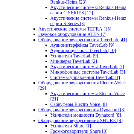
Renkus-Heinz
[23]
Акустические системы Renkus-Heinz
серии C SERIES
[12]
Акустические системы Renkus-Heinz
серии S Series
[3]
Акустические системы TEFRA
[15]
Звуковое оборудование ATEN
[7]
Оборудование звукоусиления TaverLab
[41]
Аудиоинтерфейсы TaverLab
[9]
Аудиопроцессоры TaverLab
[10]
Усилители TaverLab
[9]
Микшеры TaverLab
[2]
Акустические системы TaverLab
[7]
Микрофонные системы TaverLab
[3]
Системы управления TaverLab
[1]
Оборудование звукоусиления Electro-Voice
[29]
Акустические системы Electro-Voice
[21]
Сабвуферы Electro-Voice
[8]
Оборудование звукоусиления Dynacord
[8]
Усилители мощности Dynacord
[8]
Оборудование звукоусиления SHURE
[9]
Усилители Shure
[1]
Громкоговорители Shure
[8]