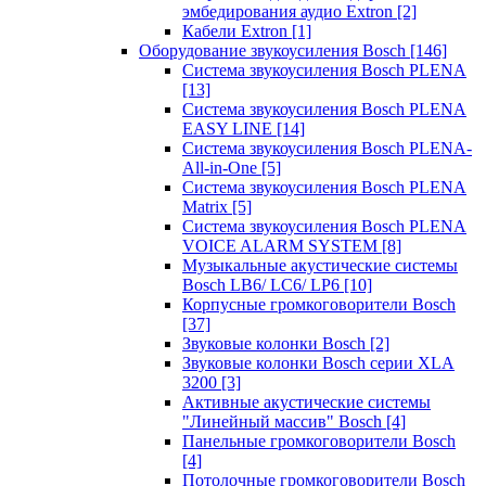
эмбедирования аудио Extron
[2]
Кабели Extron
[1]
Оборудование звукоусиления Bosch
[146]
Система звукоусиления Bosch PLENA
[13]
Система звукоусиления Bosch PLENA
EASY LINE
[14]
Система звукоусиления Bosch PLENA-
All-in-One
[5]
Система звукоусиления Bosch PLENA
Matrix
[5]
Система звукоусиления Bosch PLENA
VOICE ALARM SYSTEM
[8]
Музыкальные акустические системы
Bosch LB6/ LC6/ LP6
[10]
Корпусные громкоговорители Bosch
[37]
Звуковые колонки Bosch
[2]
Звуковые колонки Bosch серии XLA
3200
[3]
Активные акустические системы
"Линейный массив" Bosch
[4]
Панельные громкоговорители Bosch
[4]
Потолочные громкоговорители Bosch