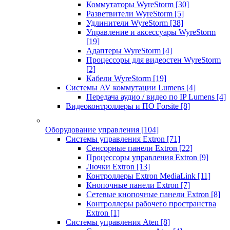
Коммутаторы WyreStorm
[30]
Разветвители WyreStorm
[5]
Удлинители WyreStorm
[38]
Управление и аксессуары WyreStorm
[19]
Адаптеры WyreStorm
[4]
Процессоры для видеостен WyreStorm
[2]
Кабели WyreStorm
[19]
Системы AV коммутации Lumens
[4]
Передача аудио / видео по IP Lumens
[4]
Видеоконтроллеры и ПО Forsite
[8]
Оборудование управления
[104]
Системы управления Extron
[71]
Сенсорные панели Extron
[22]
Процессоры управления Extron
[9]
Лючки Extron
[13]
Контроллеры Extron MediaLink
[11]
Кнопочные панели Extron
[7]
Сетевые кнопочные панели Extron
[8]
Контроллеры рабочего пространства
Extron
[1]
Системы управления Aten
[8]