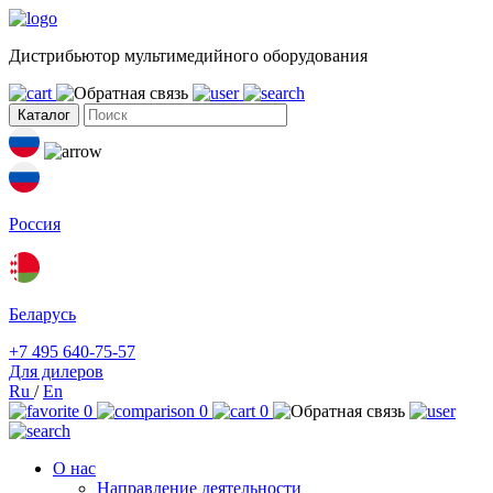
Дистрибьютор мультимедийного оборудования
Каталог
Россия
Беларусь
+7 495 640-75-57
Для дилеров
Ru
/
En
0
0
0
О нас
Направление деятельности