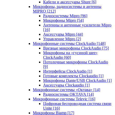
Кабели и аксессуары Shure
[6]
Микрофоны, радиосистемы и антенны
MIPRO
[212]
Радиосистемы Mipro
[96]
Микрофоны Mipro
[54]
Антенны и антенные усилители Mipro
[16]
Аксессуары Mipro
[44]
Управление Mipro
[2]
Микрофонные системы ClockAudio
[148]
Врезные микрофоны ClockAudio
[75]
Микрофоны на «гусиной шее»
ClockAudio
[60]
Потолочные микрофоны ClockAudio
[9]
Интерфейсы ClockAudio
[1]
Готовые комплекты Clockaudio
[1]
Микрофоны Dante/USB ClockAudio
[1]
Аксессуары Clockaudio
[1]
Микрофонные системы «Октава»
[14]
Радиосистемы OKTAVA
[14]
Микрофонные системы Televic
[16]
Цифровая беспроводная система связи
Unite
[16]
Микрофоны Biamp
[17]