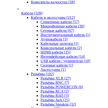
Комплекты видеостен
[28]
Кабели
[339]
Кабели и аксессуары
[212]
Спикерные кабели
[57]
Микрофонные кабели
[30]
Сетевые кабели
[67]
Инструментальный кабель
[1]
Аудиокабели
[3]
Кабельные оплетки
[1]
Коаксиальные кабели
[2]
HDMI кабели
[25]
Интерфейсные кабели
[14]
USB кабели / удлинители
[10]
Силовые кабели
[1]
Аксессуары
[1]
Разъёмы
[102]
Разъёмы XLR
[27]
Разъёмы BNC
[7]
Разъёмы POWERCON
[6]
Разъёмы RCA
[2]
Разъёмы RJ45
[3]
Разъёмы Jack
[25]
Разъёмы Speakon
[32]