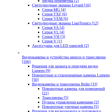
Медиа периметры
[2]
Светодиодные экраны Leyard
[16]
Серия MG
[4]
Серия TXF
[6]
Серия VEM
[6]
Светодиодные экраны LianTronics
[12]
Серия VA
[4]
Серия VL
[4]
Серия VH
[3]
Серия V
[1]
Аксессуары для LED панелей
[2]
Видеокамеры и устройства записи и трансляции
[106]
Решения для захвата и передачи видео
Lumens
[9]
Поворотные и стационарные камеры Lumens
[50]
Видеокамеры и трансиверы Bolin
[33]
Поворотные камеры для помещений
[21]
Трансиверы
[5]
Пульты управления камерами
[2]
Поворотные уличные камеры
[5]
Решения для видеозахвата и потокового