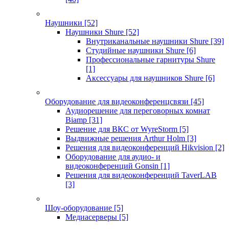
Наушники
[52]
Наушники Shure
[52]
Внутриканальные наушники Shure
[39]
Студийные наушники Shure
[6]
Профессиональные гарнитуры Shure
[1]
Аксессуары для наушников Shure
[6]
Оборудование для видеоконференцсвязи
[45]
Аудиорешение для переговорных комнат
Biamp
[31]
Решение для ВКС от WyreStorm
[5]
Выдвижные решения Arthur Holm
[3]
Решения для видеоконференций Hikvision
[2]
Оборудование для аудио- и
видеоконференций Gonsin
[1]
Решения для видеоконференций TaverLAB
[3]
Шоу-оборудование
[5]
Медиасерверы
[5]