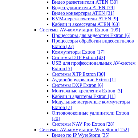
Видео разветвители ATEN
[30]
Видео удлинители ATEN
[79]
Видео конвертеры ATEN
[31]
KVM-переключатели ATEN
[9]
Кабели и аксессуары ATEN
[63]
Системы AV-коммутации Extron
[199]
Процессоры для видеостен Extron
[6]
Процессоры обработки видеосигналов
Extron
[22]
Коммутаторы Extron
[17]
Системы DTP Extron
[43]
USB для профессиональных AV-систем
Extron
[5]
Системы XTP Extron
[30]
Аудиооборудование Extron
[1]
Системы DXP Extron
[6]
Монтажные крепления Extron
[3]
Кабели и адаптеры Extron
[11]
Модульные матричные коммутаторы
Extron
[7]
Оптоволоконные удлинители Extron
[20]
Системы NAV Pro Extron
[28]
Системы AV-коммутации WyreStorm
[152]
Видео по IP WyreStorm
[35]