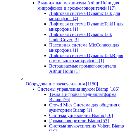
Выдвижные механизмы Arthur Holm для
микрофонов и громкоговорителей
[17]
Лифтовая система DynamicTalk для
микрофона
[4]
Лифтовая система DynamicTalkH для
микрофона
[1]
Лифтовая система DynamicTalk
UnderCover
[3]
Пассивная система MicConnect для
микрофона
[1]
Лифтовая система DynamicTalkB для
настольного микрофона
[1]
Встраиваемые громкоговорители
Arthur Holm
[1]
Оборудование звукоусиления
[1150]
Системы управления звуком Biamp
[186]
Tesira Цифровая медиаплатформа
Biamp
[76]
Crowd Mics Система для общения с
аудиторией Biamp
[1]
Система управления Biamp
[16]
Громкоговорители Biamp
[53]
Система звукоусиления Voltera Biamp