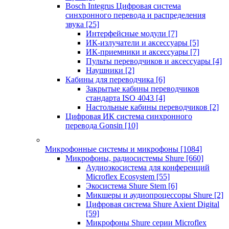
Bosch Integrus Цифровая система
синхронного перевода и распределения
звука
[25]
Интерфейсные модули
[7]
ИК-излучатели и аксессуары
[5]
ИК-приемники и аксессуары
[7]
Пульты переводчиков и аксессуары
[4]
Наушники
[2]
Кабины для переводчика
[6]
Закрытые кабины переводчиков
стандарта ISO 4043
[4]
Настольные кабины переводчиков
[2]
Цифровая ИК система синхронного
перевода Gonsin
[10]
Микрофонные системы и микрофоны
[1084]
Микрофоны, радиосистемы Shure
[660]
Аудиоэкосистема для конференций
Microflex Ecosystem
[55]
Экосистема Shure Stem
[6]
Микшеры и аудиопроцессоры Shure
[2]
Цифровая система Shure Axient Digital
[59]
Микрофоны Shure серии Microflex