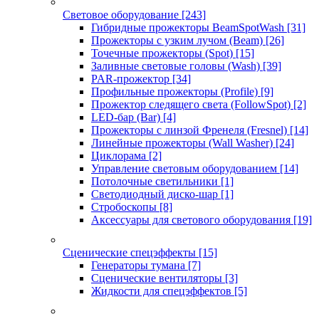
Световое оборудование
[243]
Гибридные прожекторы BeamSpotWash
[31]
Прожекторы с узким лучом (Beam)
[26]
Точечные прожекторы (Spot)
[15]
Заливные световые головы (Wash)
[39]
PAR-прожектор
[34]
Профильные прожекторы (Profile)
[9]
Прожектор следящего света (FollowSpot)
[2]
LED-бар (Bar)
[4]
Прожекторы с линзой Френеля (Fresnel)
[14]
Линейные прожекторы (Wall Washer)
[24]
Циклорама
[2]
Управление световым оборудованием
[14]
Потолочные светильники
[1]
Светодиодный диско-шар
[1]
Стробоскопы
[8]
Аксессуары для светового оборудования
[19]
Сценические спецэффекты
[15]
Генераторы тумана
[7]
Сценические вентиляторы
[3]
Жидкости для спецэффектов
[5]