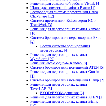
Решения для совместной работы Vivitek
[4]
Шлюз для совместной работы Extron
[1]
Беспроводная система презентации Barco
ClickShare
[12]
Система презентации Extron серии HC и
TeamWork
[3]
Решения для переговорных комнат Yamaha
[10]
Система бронирования переговорных Extron
[4]
Состав системы бронирования
переговорных
[4]
Решения для переговорных комнат
WyreStorm
[29]
Решения «все-в-одном» Kandao
[8]
Система бронирования помещений ATEN
[5]
Решение для переговорных комнат Gonsin
[1]
Система бронирования помещений Biamp
[2]
Решения для переговорных комнат
TaverLAB
[3]
BYOD/BYOM-решения
[3]
Решение для переговорных комнат ATEN
[2]
Решение для переговорных комнат Biamp
[40]