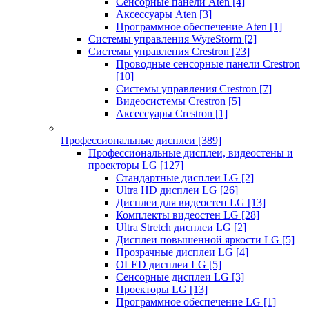
Сенсорные панели Aten
[4]
Аксессуары Aten
[3]
Программное обеспечение Aten
[1]
Системы управления WyreStorm
[2]
Системы управления Crestron
[23]
Проводные сенсорные панели Crestron
[10]
Системы управления Crestron
[7]
Видеосистемы Crestron
[5]
Аксессуары Crestron
[1]
Профессиональные дисплеи
[389]
Профессиональные дисплеи, видеостены и
проекторы LG
[127]
Стандартные дисплеи LG
[2]
Ultra HD дисплеи LG
[26]
Дисплеи для видеостен LG
[13]
Комплекты видеостен LG
[28]
Ultra Stretch дисплеи LG
[2]
Дисплеи повышенной яркости LG
[5]
Прозрачные дисплеи LG
[4]
OLED дисплеи LG
[5]
Сенсорные дисплеи LG
[3]
Проекторы LG
[13]
Программное обеспечение LG
[1]