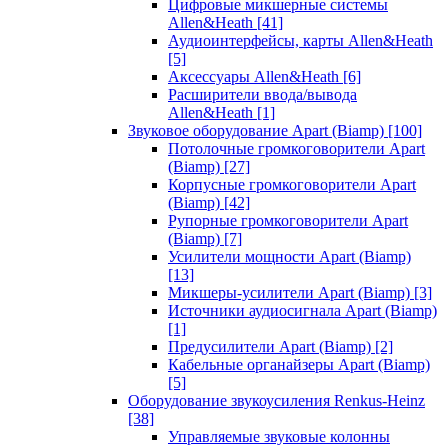
Цифровые микшерные системы
Allen&Heath
[41]
Аудиоинтерфейсы, карты Allen&Heath
[5]
Аксессуары Allen&Heath
[6]
Расширители ввода/вывода
Allen&Heath
[1]
Звуковое оборудование Apart (Biamp)
[100]
Потолочные громкоговорители Apart
(Biamp)
[27]
Корпусные громкоговорители Apart
(Biamp)
[42]
Рупорные громкоговорители Apart
(Biamp)
[7]
Усилители мощности Apart (Biamp)
[13]
Микшеры-усилители Apart (Biamp)
[3]
Источники аудиосигнала Apart (Biamp)
[1]
Предусилители Apart (Biamp)
[2]
Кабельные органайзеры Apart (Biamp)
[5]
Оборудование звукоусиления Renkus-Heinz
[38]
Управляемые звуковые колонны