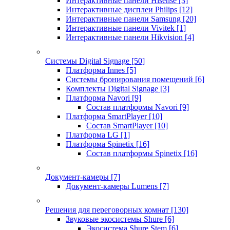
Интерактивные панели Hisense
[3]
Интерактивные дисплеи Philips
[12]
Интерактивные панели Samsung
[20]
Интерактивные панели Vivitek
[1]
Интерактивные панели Hikvision
[4]
Системы Digital Signage
[50]
Платформа Innes
[5]
Системы бронирования помещений
[6]
Комплекты Digital Signage
[3]
Платформа Navori
[9]
Состав платформы Navori
[9]
Платформа SmartPlayer
[10]
Состав SmartPlayer
[10]
Платформа LG
[1]
Платформа Spinetix
[16]
Состав платформы Spinetix
[16]
Документ-камеры
[7]
Документ-камеры Lumens
[7]
Решения для переговорных комнат
[130]
Звуковые экосистемы Shure
[6]
Экосистема Shure Stem
[6]