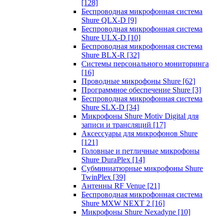
[128]
Беспроводная микрофонная система
Shure QLX-D
[9]
Беспроводная микрофонная система
Shure ULX-D
[10]
Беспроводная микрофонная система
Shure BLX-R
[32]
Системы персонального мониторинга
[16]
Проводные микрофоны Shure
[62]
Программное обеспечение Shure
[3]
Беспроводная микрофонная система
Shure SLX-D
[34]
Микрофоны Shure Motiv Digital для
записи и трансляций
[17]
Аксессуары для микрофонов Shure
[121]
Головные и петличные микрофоны
Shure DuraPlex
[14]
Субминиатюрные микрофоны Shure
TwinPlex
[39]
Антенны RF Venue
[21]
Беспроводная микрофонная система
Shure MXW NEXT 2
[16]
Микрофоны Shure Nexadyne
[10]