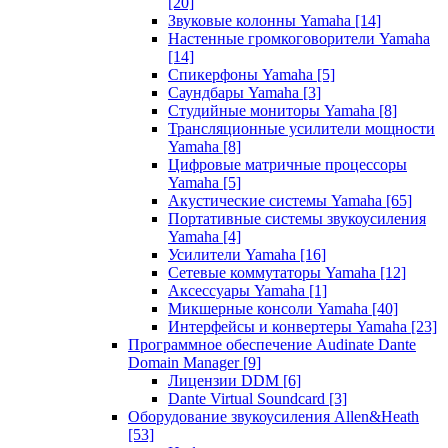
[20]
Звуковые колонны Yamaha
[14]
Настенные громкоговорители Yamaha
[14]
Спикерфоны Yamaha
[5]
Саундбары Yamaha
[3]
Студийные мониторы Yamaha
[8]
Трансляционные усилители мощности
Yamaha
[8]
Цифровые матричные процессоры
Yamaha
[5]
Акустические системы Yamaha
[65]
Портативные системы звукоусиления
Yamaha
[4]
Усилители Yamaha
[16]
Сетевые коммутаторы Yamaha
[12]
Аксессуары Yamaha
[1]
Микшерные консоли Yamaha
[40]
Интерфейсы и конвертеры Yamaha
[23]
Программное обеспечение Audinate Dante
Domain Manager
[9]
Лицензии DDM
[6]
Dante Virtual Soundcard
[3]
Оборудование звукоусиления Allen&Heath
[53]