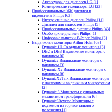
Аксессуары для дисплеев LG
[1]
Коммерческие телевизоры LG
[23]
Профессиональные ЖК дисплеи и
видеостены Philips
[63]
Интерактивные дисплеи Philips
[11]
Дисплеи для видеостен Philips
[5]
Профессиональные дисплеи Philips
[43]
Особо яркие дисплеи Philips
[1]
Цифровые вывески E-Paper Philips
[3]
Выдвижные мониторы Arthur Holm
[63]
Dynamic 1Н Складные мониторы
[3]
DB2 и DB3 Выдвижные мониторы с
наклоном
[6]
Dynamic2 Выдвижные мониторы с
наклоном
[3]
Dynamic X2 Выдвижные мониторы с
наклоном
[8]
DynamicX2Talk Выдвижные мониторы
с наклоном и выдвижным микрофоном
[2]
Dynamic 3 Мониторы с уникальным
механизмом трансформации
[6]
Dynamic3Reverse Мониторы с
подъемом из горизонтального
положения
[1]