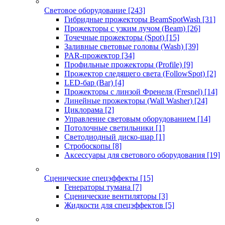
Световое оборудование
[243]
Гибридные прожекторы BeamSpotWash
[31]
Прожекторы с узким лучом (Beam)
[26]
Точечные прожекторы (Spot)
[15]
Заливные световые головы (Wash)
[39]
PAR-прожектор
[34]
Профильные прожекторы (Profile)
[9]
Прожектор следящего света (FollowSpot)
[2]
LED-бар (Bar)
[4]
Прожекторы с линзой Френеля (Fresnel)
[14]
Линейные прожекторы (Wall Washer)
[24]
Циклорама
[2]
Управление световым оборудованием
[14]
Потолочные светильники
[1]
Светодиодный диско-шар
[1]
Стробоскопы
[8]
Аксессуары для светового оборудования
[19]
Сценические спецэффекты
[15]
Генераторы тумана
[7]
Сценические вентиляторы
[3]
Жидкости для спецэффектов
[5]