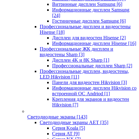
Витринные дисплеи Sumsung
[6]
Информационные дисплеи Samsung
[24]
Гостиничные дисплеи Samsung
[6]
Профессиональные дисплеи и видеостены
Hisense
[18]
Дисплеи для видеостен Hisense
[2]
Информационные дисплеи Hisense
[16]
Профессиональные ЖК дисплеи и
видеостены Sharp
[3]
Дисплеи 4K и 8K Sharp
[1]
Профессиональные дисплеи Sharp
[2]
Профессиональные дисплеи, видеостены,
LED Hikvision
[11]
Панели для видеостен Hikvision
[3]
Информационные дисплеи Hikvision со
встроенной ОС Andriod
[1]
Крепления для экранов и видеостен
Hikvision
[7]
Светодиодные экраны
[143]
Светодиодные экраны AET
[35]
Cерия Koala
[5]
Серия AT
[9]