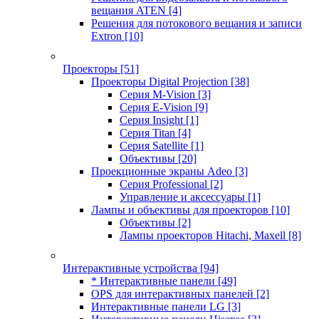
вещания ATEN
[4]
Решения для потокового вещания и записи
Extron
[10]
Проекторы
[51]
Проекторы Digital Projection
[38]
Серия M-Vision
[3]
Серия E-Vision
[9]
Серия Insight
[1]
Серия Titan
[4]
Серия Satellite
[1]
Объективы
[20]
Проекционные экраны Adeo
[3]
Серия Professional
[2]
Управление и аксессуары
[1]
Лампы и объективы для проекторов
[10]
Объективы
[2]
Лампы проекторов Hitachi, Maxell
[8]
Интерактивные устройства
[94]
* Интерактивные панели
[49]
OPS для интерактивных панелей
[2]
Интерактивные панели LG
[3]