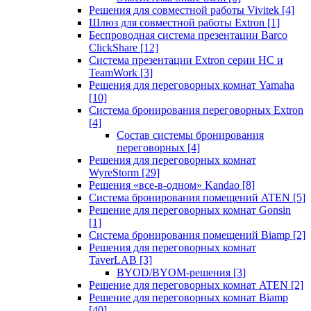
Решения для совместной работы Vivitek
[4]
Шлюз для совместной работы Extron
[1]
Беспроводная система презентации Barco
ClickShare
[12]
Система презентации Extron серии HC и
TeamWork
[3]
Решения для переговорных комнат Yamaha
[10]
Система бронирования переговорных Extron
[4]
Состав системы бронирования
переговорных
[4]
Решения для переговорных комнат
WyreStorm
[29]
Решения «все-в-одном» Kandao
[8]
Система бронирования помещений ATEN
[5]
Решение для переговорных комнат Gonsin
[1]
Система бронирования помещений Biamp
[2]
Решения для переговорных комнат
TaverLAB
[3]
BYOD/BYOM-решения
[3]
Решение для переговорных комнат ATEN
[2]
Решение для переговорных комнат Biamp
[40]