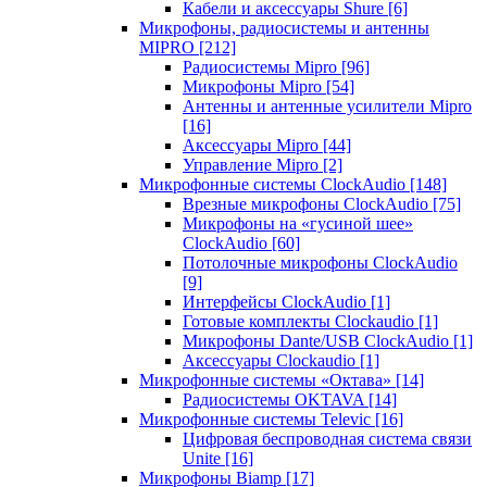
Кабели и аксессуары Shure
[6]
Микрофоны, радиосистемы и антенны
MIPRO
[212]
Радиосистемы Mipro
[96]
Микрофоны Mipro
[54]
Антенны и антенные усилители Mipro
[16]
Аксессуары Mipro
[44]
Управление Mipro
[2]
Микрофонные системы ClockAudio
[148]
Врезные микрофоны ClockAudio
[75]
Микрофоны на «гусиной шее»
ClockAudio
[60]
Потолочные микрофоны ClockAudio
[9]
Интерфейсы ClockAudio
[1]
Готовые комплекты Clockaudio
[1]
Микрофоны Dante/USB ClockAudio
[1]
Аксессуары Clockaudio
[1]
Микрофонные системы «Октава»
[14]
Радиосистемы OKTAVA
[14]
Микрофонные системы Televic
[16]
Цифровая беспроводная система связи
Unite
[16]
Микрофоны Biamp
[17]