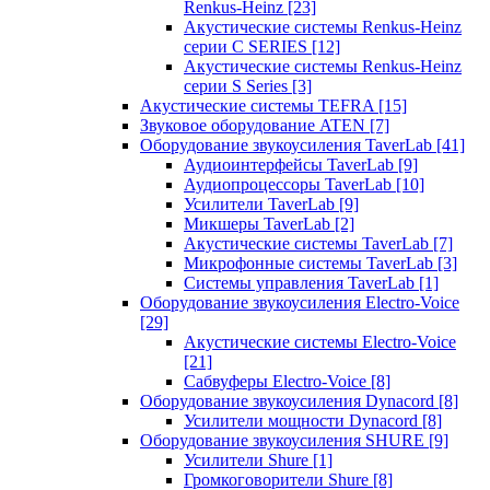
Renkus-Heinz
[23]
Акустические системы Renkus-Heinz
серии C SERIES
[12]
Акустические системы Renkus-Heinz
серии S Series
[3]
Акустические системы TEFRA
[15]
Звуковое оборудование ATEN
[7]
Оборудование звукоусиления TaverLab
[41]
Аудиоинтерфейсы TaverLab
[9]
Аудиопроцессоры TaverLab
[10]
Усилители TaverLab
[9]
Микшеры TaverLab
[2]
Акустические системы TaverLab
[7]
Микрофонные системы TaverLab
[3]
Системы управления TaverLab
[1]
Оборудование звукоусиления Electro-Voice
[29]
Акустические системы Electro-Voice
[21]
Сабвуферы Electro-Voice
[8]
Оборудование звукоусиления Dynacord
[8]
Усилители мощности Dynacord
[8]
Оборудование звукоусиления SHURE
[9]
Усилители Shure
[1]
Громкоговорители Shure
[8]