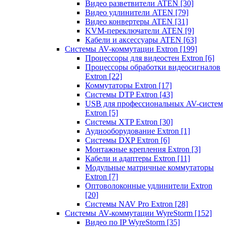
Видео разветвители ATEN
[30]
Видео удлинители ATEN
[79]
Видео конвертеры ATEN
[31]
KVM-переключатели ATEN
[9]
Кабели и аксессуары ATEN
[63]
Системы AV-коммутации Extron
[199]
Процессоры для видеостен Extron
[6]
Процессоры обработки видеосигналов
Extron
[22]
Коммутаторы Extron
[17]
Системы DTP Extron
[43]
USB для профессиональных AV-систем
Extron
[5]
Системы XTP Extron
[30]
Аудиооборудование Extron
[1]
Системы DXP Extron
[6]
Монтажные крепления Extron
[3]
Кабели и адаптеры Extron
[11]
Модульные матричные коммутаторы
Extron
[7]
Оптоволоконные удлинители Extron
[20]
Системы NAV Pro Extron
[28]
Системы AV-коммутации WyreStorm
[152]
Видео по IP WyreStorm
[35]