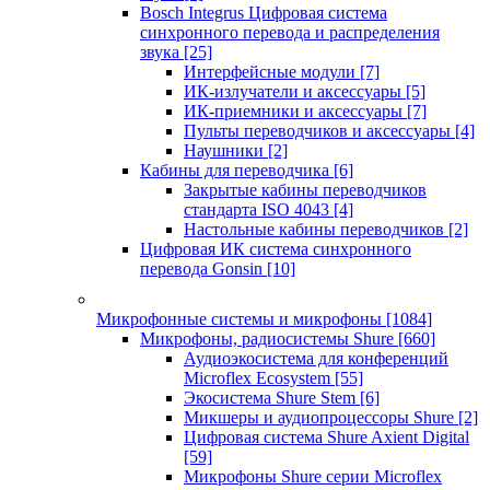
Bosch Integrus Цифровая система
синхронного перевода и распределения
звука
[25]
Интерфейсные модули
[7]
ИК-излучатели и аксессуары
[5]
ИК-приемники и аксессуары
[7]
Пульты переводчиков и аксессуары
[4]
Наушники
[2]
Кабины для переводчика
[6]
Закрытые кабины переводчиков
стандарта ISO 4043
[4]
Настольные кабины переводчиков
[2]
Цифровая ИК система синхронного
перевода Gonsin
[10]
Микрофонные системы и микрофоны
[1084]
Микрофоны, радиосистемы Shure
[660]
Аудиоэкосистема для конференций
Microflex Ecosystem
[55]
Экосистема Shure Stem
[6]
Микшеры и аудиопроцессоры Shure
[2]
Цифровая система Shure Axient Digital
[59]
Микрофоны Shure серии Microflex