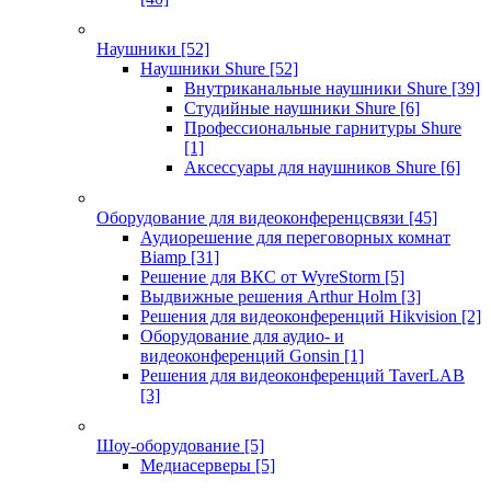
Наушники
[52]
Наушники Shure
[52]
Внутриканальные наушники Shure
[39]
Студийные наушники Shure
[6]
Профессиональные гарнитуры Shure
[1]
Аксессуары для наушников Shure
[6]
Оборудование для видеоконференцсвязи
[45]
Аудиорешение для переговорных комнат
Biamp
[31]
Решение для ВКС от WyreStorm
[5]
Выдвижные решения Arthur Holm
[3]
Решения для видеоконференций Hikvision
[2]
Оборудование для аудио- и
видеоконференций Gonsin
[1]
Решения для видеоконференций TaverLAB
[3]
Шоу-оборудование
[5]
Медиасерверы
[5]