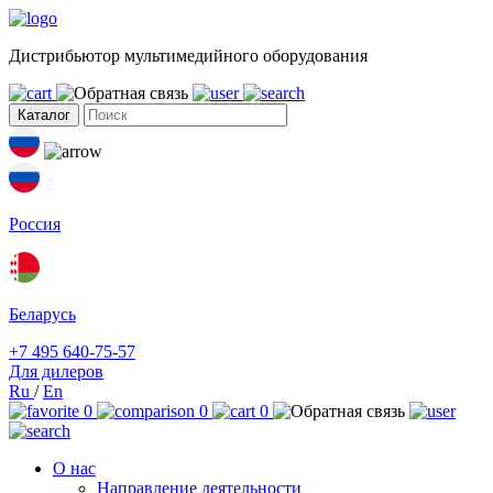
Дистрибьютор мультимедийного оборудования
Каталог
Россия
Беларусь
+7 495 640-75-57
Для дилеров
Ru
/
En
0
0
0
О нас
Направление деятельности