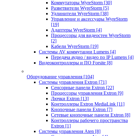
Коммутаторы WyreStorm
[30]
Разветвители WyreStorm
[5]
Удлинители WyreStorm
[38]
Управление и аксессуары WyreStorm
[19]
Адаптеры WyreStorm
[4]
Процессоры для видеостен WyreStorm
[2]
Кабели WyreStorm
[19]
Системы AV коммутации Lumens
[4]
Передача аудио / видео по IP Lumens
[4]
Видеоконтроллеры и ПО Forsite
[8]
Оборудование управления
[104]
Системы управления Extron
[71]
Сенсорные панели Extron
[22]
Процессоры управления Extron
[9]
Лючки Extron
[13]
Контроллеры Extron MediaLink
[11]
Кнопочные панели Extron
[7]
Сетевые кнопочные панели Extron
[8]
Контроллеры рабочего пространства
Extron
[1]
Системы управления Aten
[8]