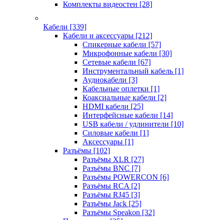
Комплекты видеостен
[28]
Кабели
[339]
Кабели и аксессуары
[212]
Спикерные кабели
[57]
Микрофонные кабели
[30]
Сетевые кабели
[67]
Инструментальный кабель
[1]
Аудиокабели
[3]
Кабельные оплетки
[1]
Коаксиальные кабели
[2]
HDMI кабели
[25]
Интерфейсные кабели
[14]
USB кабели / удлинители
[10]
Силовые кабели
[1]
Аксессуары
[1]
Разъёмы
[102]
Разъёмы XLR
[27]
Разъёмы BNC
[7]
Разъёмы POWERCON
[6]
Разъёмы RCA
[2]
Разъёмы RJ45
[3]
Разъёмы Jack
[25]
Разъёмы Speakon
[32]