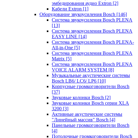
эмбедирования аудио Extron
[2]
Кабели Extron
[1]
Оборудование звукоусиления Bosch
[146]
Система звукоусиления Bosch PLENA
[13]
Система звукоусиления Bosch PLENA
EASY LINE
[14]
Система звукоусиления Bosch PLENA-
All-in-One
[5]
Система звукоусиления Bosch PLENA
Matrix
[5]
Система звукоусиления Bosch PLENA
VOICE ALARM SYSTEM
[8]
Музыкальные акустические системы
Bosch LB6/ LC6/ LP6
[10]
Корпусные громкоговорители Bosch
[37]
Звуковые колонки Bosch
[2]
Звуковые колонки Bosch серии XLA
3200
[3]
Активные акустические системы
"Линейный массив" Bosch
[4]
Панельные громкоговорители Bosch
[4]
Потолочные громкоговорители Bosch