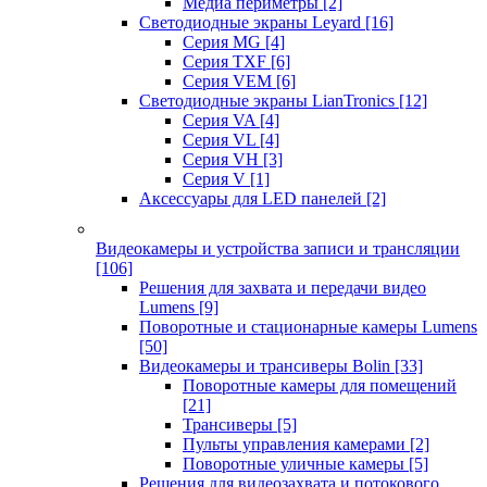
Медиа периметры
[2]
Светодиодные экраны Leyard
[16]
Серия MG
[4]
Серия TXF
[6]
Серия VEM
[6]
Светодиодные экраны LianTronics
[12]
Серия VA
[4]
Серия VL
[4]
Серия VH
[3]
Серия V
[1]
Аксессуары для LED панелей
[2]
Видеокамеры и устройства записи и трансляции
[106]
Решения для захвата и передачи видео
Lumens
[9]
Поворотные и стационарные камеры Lumens
[50]
Видеокамеры и трансиверы Bolin
[33]
Поворотные камеры для помещений
[21]
Трансиверы
[5]
Пульты управления камерами
[2]
Поворотные уличные камеры
[5]
Решения для видеозахвата и потокового