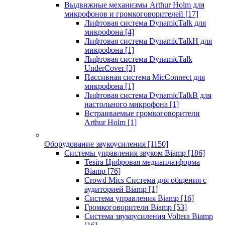
Выдвижные механизмы Arthur Holm для
микрофонов и громкоговорителей
[17]
Лифтовая система DynamicTalk для
микрофона
[4]
Лифтовая система DynamicTalkH для
микрофона
[1]
Лифтовая система DynamicTalk
UnderCover
[3]
Пассивная система MicConnect для
микрофона
[1]
Лифтовая система DynamicTalkB для
настольного микрофона
[1]
Встраиваемые громкоговорители
Arthur Holm
[1]
Оборудование звукоусиления
[1150]
Системы управления звуком Biamp
[186]
Tesira Цифровая медиаплатформа
Biamp
[76]
Crowd Mics Система для общения с
аудиторией Biamp
[1]
Система управления Biamp
[16]
Громкоговорители Biamp
[53]
Система звукоусиления Voltera Biamp