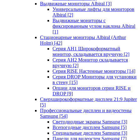
Выдвижные мониторы Albiral
[3]
Универсальные лифты для мониторов
Albiral
[2]
Выдвижные мониторы с
фиксированным углом наклона Albiral
[1]
Стационарные мониторы Albiral (Arthur
Holm)
[42]
Серия AH1 Широкоформатный
монитор, складывается вручную
[2]
Серия AH2 Монитор складывается
вручную
[2]
Серия RISE Настенные мониторы
[14]
Серия DROP Мониторы для установки
в стену
[15]
Опции для мониторов серии RISE и
DROP
[9]
Сверхширокоформатные дисплеи 21:9 Jupiter
[5]
Профессиональные дисплеи и видеостены
Samsung
[54]
Светодиодные экраны Samsung
[3]
Всепогодные дисплеи Samsung
[5]
Специальные дисплеи Samsung
[3]
Панели для видеостен Samsung
[7]