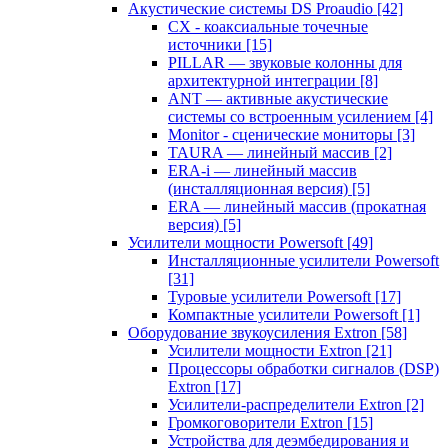
Акустические системы DS Proaudio
[42]
CX - коаксиальные точечные
источники
[15]
PILLAR — звуковые колонны для
архитектурной интеграции
[8]
ANT — активные акустические
системы со встроенным усилением
[4]
Monitor - сценические мониторы
[3]
TAURA — линейный массив
[2]
ERA-i — линейный массив
(инсталляционная версия)
[5]
ERA — линейный массив (прокатная
версия)
[5]
Усилители мощности Powersoft
[49]
Инсталляционные усилители Powersoft
[31]
Туровые усилители Powersoft
[17]
Компактные усилители Powersoft
[1]
Оборудование звукоусиления Extron
[58]
Усилители мощности Extron
[21]
Процессоры обработки сигналов (DSP)
Extron
[17]
Усилители-распределители Extron
[2]
Громкоговорители Extron
[15]
Устройства для деэмбедирования и