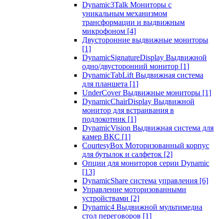
Dynamic3Talk Мониторы с
уникальным механизмом
трансформации и выдвижным
микрофоном
[4]
Двусторонние выдвижные мониторы
[1]
DynamicSignatureDisplay Выдвижной
одно/двусторонний монитор
[1]
DynamicTabLift Выдвижная система
для планшета
[1]
UnderCover Выдвижные мониторы
[1]
DynamicChairDisplay Выдвижной
монитор для встраивания в
подлокотник
[1]
DynamicVision Выдвижная система для
камер ВКС
[1]
CourtesyBox Моторизованный корпус
для бутылок и салфеток
[2]
Опции для мониторов серии Dynamic
[13]
DynamicShare система управления
[6]
Управление моторизованными
устройствами
[2]
Dynamic4 Выдвижной мультимедиа
стол переговоров
[1]