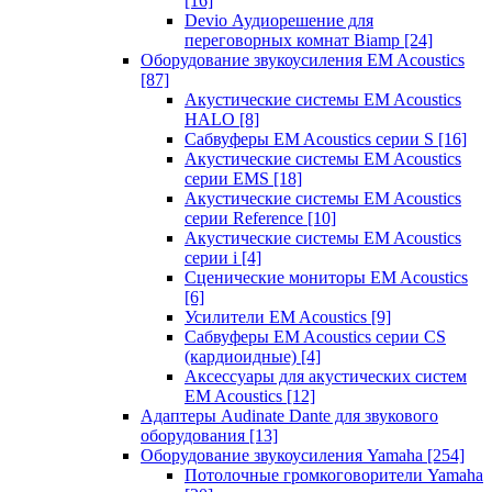
[16]
Devio Аудиорешение для
переговорных комнат Biamp
[24]
Оборудование звукоусиления EM Acoustics
[87]
Акустические системы EM Acoustics
HALO
[8]
Сабвуферы EM Acoustics серии S
[16]
Акустические системы EM Acoustics
серии EMS
[18]
Акустические системы EM Acoustics
серии Reference
[10]
Акустические системы EM Acoustics
серии i
[4]
Сценические мониторы EM Acoustics
[6]
Усилители EM Acoustics
[9]
Сабвуферы EM Acoustics серии CS
(кардиоидные)
[4]
Аксессуары для акустических систем
EM Acoustics
[12]
Адаптеры Audinate Dante для звукового
оборудования
[13]
Оборудование звукоусиления Yamaha
[254]
Потолочные громкоговорители Yamaha