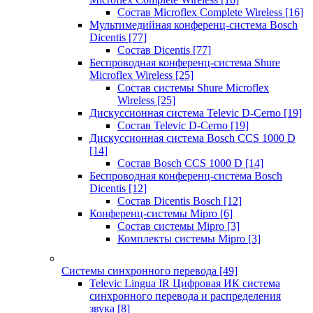
Состав Microflex Complete Wireless
[16]
Мультимедийная конференц-система Bosch
Dicentis
[77]
Состав Dicentis
[77]
Беспроводная конференц-система Shure
Microflex Wireless
[25]
Состав системы Shure Microflex
Wireless
[25]
Дискуссионная система Televic D-Cerno
[19]
Состав Televic D-Cerno
[19]
Дискуссионная система Bosch CCS 1000 D
[14]
Состав Bosch CCS 1000 D
[14]
Беспроводная конференц-система Bosch
Dicentis
[12]
Состав Dicentis Bosch
[12]
Конференц-системы Mipro
[6]
Состав системы Mipro
[3]
Комплекты системы Mipro
[3]
Системы синхронного перевода
[49]
Televic Lingua IR Цифровая ИК система
синхронного перевода и распределения
звука
[8]