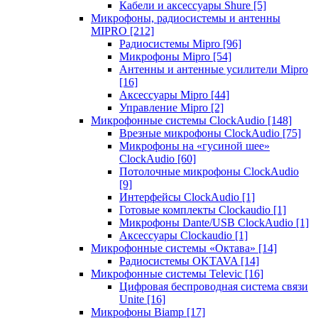
Кабели и аксессуары Shure
[5]
Микрофоны, радиосистемы и антенны
MIPRO
[212]
Радиосистемы Mipro
[96]
Микрофоны Mipro
[54]
Антенны и антенные усилители Mipro
[16]
Аксессуары Mipro
[44]
Управление Mipro
[2]
Микрофонные системы ClockAudio
[148]
Врезные микрофоны ClockAudio
[75]
Микрофоны на «гусиной шее»
ClockAudio
[60]
Потолочные микрофоны ClockAudio
[9]
Интерфейсы ClockAudio
[1]
Готовые комплекты Clockaudio
[1]
Микрофоны Dante/USB ClockAudio
[1]
Аксессуары Clockaudio
[1]
Микрофонные системы «Октава»
[14]
Радиосистемы OKTAVA
[14]
Микрофонные системы Televic
[16]
Цифровая беспроводная система связи
Unite
[16]
Микрофоны Biamp
[17]