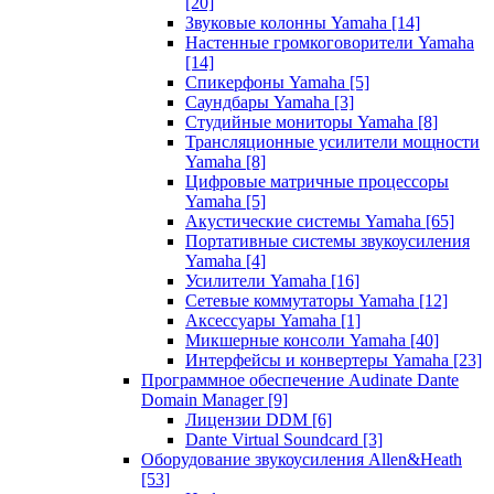
[20]
Звуковые колонны Yamaha
[14]
Настенные громкоговорители Yamaha
[14]
Спикерфоны Yamaha
[5]
Саундбары Yamaha
[3]
Студийные мониторы Yamaha
[8]
Трансляционные усилители мощности
Yamaha
[8]
Цифровые матричные процессоры
Yamaha
[5]
Акустические системы Yamaha
[65]
Портативные системы звукоусиления
Yamaha
[4]
Усилители Yamaha
[16]
Сетевые коммутаторы Yamaha
[12]
Аксессуары Yamaha
[1]
Микшерные консоли Yamaha
[40]
Интерфейсы и конвертеры Yamaha
[23]
Программное обеспечение Audinate Dante
Domain Manager
[9]
Лицензии DDM
[6]
Dante Virtual Soundcard
[3]
Оборудование звукоусиления Allen&Heath
[53]