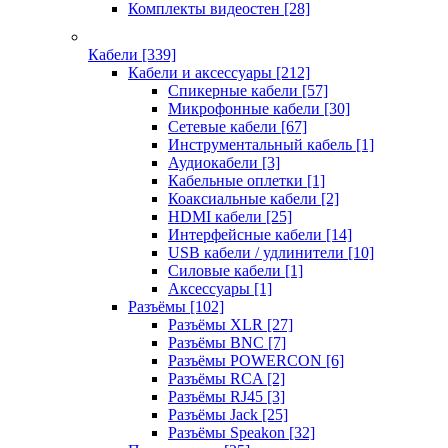
Комплекты видеостен
[28]
Кабели
[339]
Кабели и аксессуары
[212]
Спикерные кабели
[57]
Микрофонные кабели
[30]
Сетевые кабели
[67]
Инструментальный кабель
[1]
Аудиокабели
[3]
Кабельные оплетки
[1]
Коаксиальные кабели
[2]
HDMI кабели
[25]
Интерфейсные кабели
[14]
USB кабели / удлинители
[10]
Силовые кабели
[1]
Аксессуары
[1]
Разъёмы
[102]
Разъёмы XLR
[27]
Разъёмы BNC
[7]
Разъёмы POWERCON
[6]
Разъёмы RCA
[2]
Разъёмы RJ45
[3]
Разъёмы Jack
[25]
Разъёмы Speakon
[32]