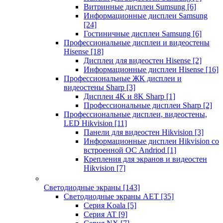
Витринные дисплеи Sumsung
[6]
Информационные дисплеи Samsung
[24]
Гостиничные дисплеи Samsung
[6]
Профессиональные дисплеи и видеостены
Hisense
[18]
Дисплеи для видеостен Hisense
[2]
Информационные дисплеи Hisense
[16]
Профессиональные ЖК дисплеи и
видеостены Sharp
[3]
Дисплеи 4K и 8K Sharp
[1]
Профессиональные дисплеи Sharp
[2]
Профессиональные дисплеи, видеостены,
LED Hikvision
[11]
Панели для видеостен Hikvision
[3]
Информационные дисплеи Hikvision со
встроенной ОС Andriod
[1]
Крепления для экранов и видеостен
Hikvision
[7]
Светодиодные экраны
[143]
Светодиодные экраны AET
[35]
Cерия Koala
[5]
Серия AT
[9]