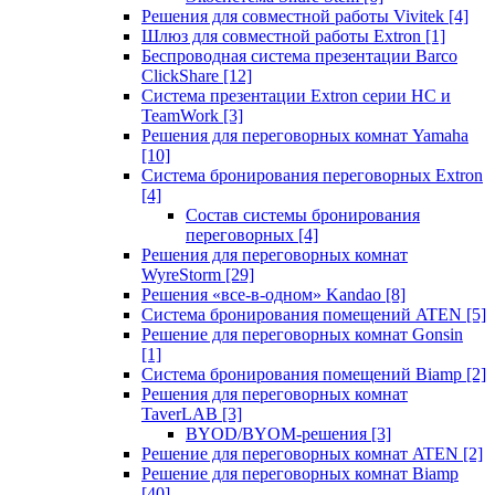
Решения для совместной работы Vivitek
[4]
Шлюз для совместной работы Extron
[1]
Беспроводная система презентации Barco
ClickShare
[12]
Система презентации Extron серии HC и
TeamWork
[3]
Решения для переговорных комнат Yamaha
[10]
Система бронирования переговорных Extron
[4]
Состав системы бронирования
переговорных
[4]
Решения для переговорных комнат
WyreStorm
[29]
Решения «все-в-одном» Kandao
[8]
Система бронирования помещений ATEN
[5]
Решение для переговорных комнат Gonsin
[1]
Система бронирования помещений Biamp
[2]
Решения для переговорных комнат
TaverLAB
[3]
BYOD/BYOM-решения
[3]
Решение для переговорных комнат ATEN
[2]
Решение для переговорных комнат Biamp
[40]