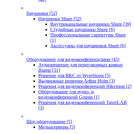
Наушники
[52]
Наушники Shure
[52]
Внутриканальные наушники Shure
[39]
Студийные наушники Shure
[6]
Профессиональные гарнитуры Shure
[1]
Аксессуары для наушников Shure
[6]
Оборудование для видеоконференцсвязи
[45]
Аудиорешение для переговорных комнат
Biamp
[31]
Решение для ВКС от WyreStorm
[5]
Выдвижные решения Arthur Holm
[3]
Решения для видеоконференций Hikvision
[2]
Оборудование для аудио- и
видеоконференций Gonsin
[1]
Решения для видеоконференций TaverLAB
[3]
Шоу-оборудование
[5]
Медиасерверы
[5]