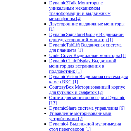
Dynamic3Talk Мониторы с
уникальным механизмом
трансформации и выдвижным
микрофоном
[4]
Двусторонние выдвижные мониторы
[1]
DynamicSignatureDisplay Выдвижной
одно/двусторонний монитор
[1]
DynamicTabLift Выдвижная система
для планшета
[1]
UnderCover Выдвижные мониторы
[1]
DynamicChairDisplay Выдвижной
монитор для встраивания в
подлокотник
[1]
DynamicVision Выдвижная система для
камер ВКС
[1]
CourtesyBox Моторизованный корпус
для бутылок и салфеток
[2]
Опции для мониторов серии Dynamic
[13]
DynamicShare система управления
[6]
Управление моторизованными
устройствами
[2]
Dynamic4 Выдвижной мультимедиа
стол переговоров
[1]