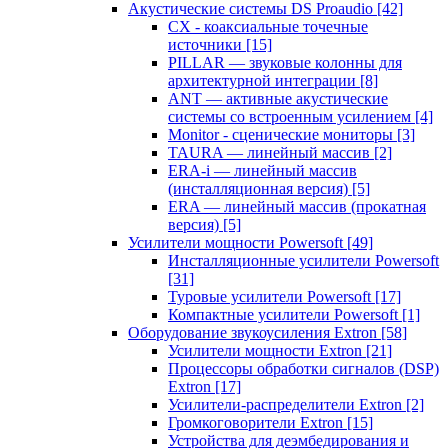
Акустические системы DS Proaudio
[42]
CX - коаксиальные точечные
источники
[15]
PILLAR — звуковые колонны для
архитектурной интеграции
[8]
ANT — активные акустические
системы со встроенным усилением
[4]
Monitor - сценические мониторы
[3]
TAURA — линейный массив
[2]
ERA-i — линейный массив
(инсталляционная версия)
[5]
ERA — линейный массив (прокатная
версия)
[5]
Усилители мощности Powersoft
[49]
Инсталляционные усилители Powersoft
[31]
Туровые усилители Powersoft
[17]
Компактные усилители Powersoft
[1]
Оборудование звукоусиления Extron
[58]
Усилители мощности Extron
[21]
Процессоры обработки сигналов (DSP)
Extron
[17]
Усилители-распределители Extron
[2]
Громкоговорители Extron
[15]
Устройства для деэмбедирования и