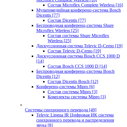
Состав Microflex Complete Wireless
[16]
Мультимедийная конференц-система Bosch
Dicentis
[77]
Состав Dicentis
[77]
Беспроводная конференц-система Shure
Microflex Wireless
[25]
Состав системы Shure Microflex
Wireless
[25]
Дискуссионная система Televic D-Cerno
[19]
Состав Televic D-Cerno
[19]
Дискуссионная система Bosch CCS 1000 D
[14]
Состав Bosch CCS 1000 D
[14]
Беспроводная конференц-система Bosch
Dicentis
[12]
Состав Dicentis Bosch
[12]
Конференц-системы Mipro
[6]
Состав системы Mipro
[3]
Комплекты системы Mipro
[3]
Системы синхронного перевода
[49]
Televic Lingua IR Цифровая ИК система
синхронного перевода и распределения
звука
[8]