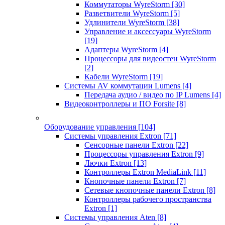
Коммутаторы WyreStorm
[30]
Разветвители WyreStorm
[5]
Удлинители WyreStorm
[38]
Управление и аксессуары WyreStorm
[19]
Адаптеры WyreStorm
[4]
Процессоры для видеостен WyreStorm
[2]
Кабели WyreStorm
[19]
Системы AV коммутации Lumens
[4]
Передача аудио / видео по IP Lumens
[4]
Видеоконтроллеры и ПО Forsite
[8]
Оборудование управления
[104]
Системы управления Extron
[71]
Сенсорные панели Extron
[22]
Процессоры управления Extron
[9]
Лючки Extron
[13]
Контроллеры Extron MediaLink
[11]
Кнопочные панели Extron
[7]
Сетевые кнопочные панели Extron
[8]
Контроллеры рабочего пространства
Extron
[1]
Системы управления Aten
[8]