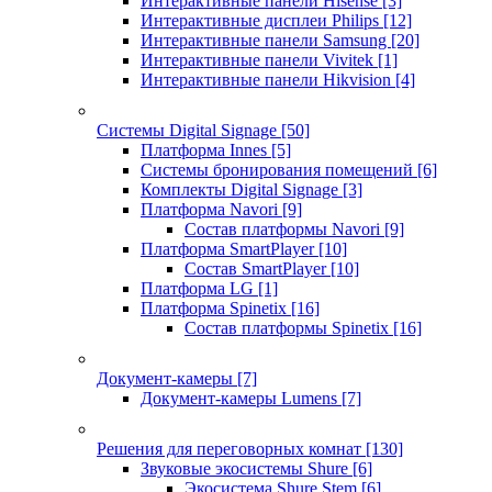
Интерактивные панели Hisense
[3]
Интерактивные дисплеи Philips
[12]
Интерактивные панели Samsung
[20]
Интерактивные панели Vivitek
[1]
Интерактивные панели Hikvision
[4]
Системы Digital Signage
[50]
Платформа Innes
[5]
Системы бронирования помещений
[6]
Комплекты Digital Signage
[3]
Платформа Navori
[9]
Состав платформы Navori
[9]
Платформа SmartPlayer
[10]
Состав SmartPlayer
[10]
Платформа LG
[1]
Платформа Spinetix
[16]
Состав платформы Spinetix
[16]
Документ-камеры
[7]
Документ-камеры Lumens
[7]
Решения для переговорных комнат
[130]
Звуковые экосистемы Shure
[6]
Экосистема Shure Stem
[6]