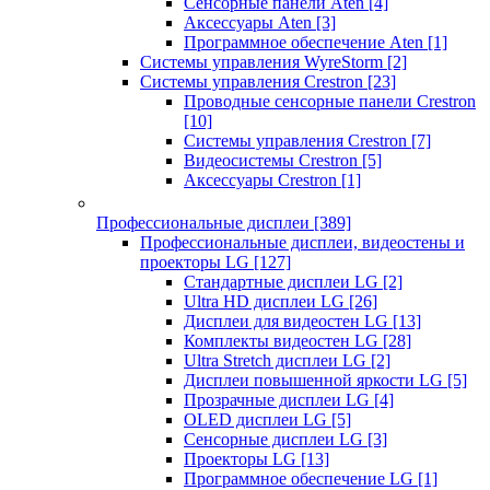
Сенсорные панели Aten
[4]
Аксессуары Aten
[3]
Программное обеспечение Aten
[1]
Системы управления WyreStorm
[2]
Системы управления Crestron
[23]
Проводные сенсорные панели Crestron
[10]
Системы управления Crestron
[7]
Видеосистемы Crestron
[5]
Аксессуары Crestron
[1]
Профессиональные дисплеи
[389]
Профессиональные дисплеи, видеостены и
проекторы LG
[127]
Стандартные дисплеи LG
[2]
Ultra HD дисплеи LG
[26]
Дисплеи для видеостен LG
[13]
Комплекты видеостен LG
[28]
Ultra Stretch дисплеи LG
[2]
Дисплеи повышенной яркости LG
[5]
Прозрачные дисплеи LG
[4]
OLED дисплеи LG
[5]
Сенсорные дисплеи LG
[3]
Проекторы LG
[13]
Программное обеспечение LG
[1]