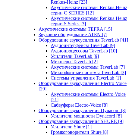
Renkus-Heinz
[23]
Акустические системы Renkus-Heinz
серии C SERIES
[12]
Акустические системы Renkus-Heinz
серии S Series
[3]
Акустические системы TEFRA
[15]
Звуковое оборудование ATEN
[7]
Оборудование звукоусиления TaverLab
[41]
Аудиоинтерфейсы TaverLab
[9]
Аудиопроцессоры TaverLab
[10]
Усилители TaverLab
[9]
Микшеры TaverLab
[2]
Акустические системы TaverLab
[7]
Микрофонные системы TaverLab
[3]
Системы управления TaverLab
[1]
Оборудование звукоусиления Electro-Voice
[29]
Акустические системы Electro-Voice
[21]
Сабвуферы Electro-Voice
[8]
Оборудование звукоусиления Dynacord
[8]
Усилители мощности Dynacord
[8]
Оборудование звукоусиления SHURE
[9]
Усилители Shure
[1]
Громкоговорители Shure
[8]