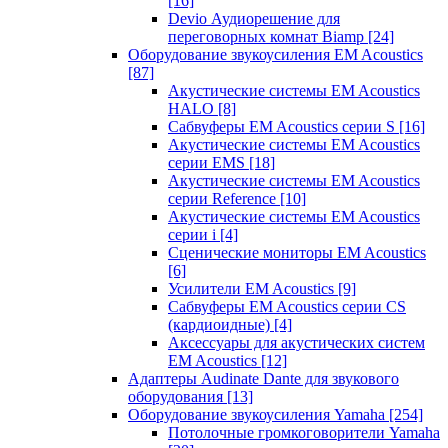
[16]
Devio Аудиорешение для
переговорных комнат Biamp
[24]
Оборудование звукоусиления EM Acoustics
[87]
Акустические системы EM Acoustics
HALO
[8]
Сабвуферы EM Acoustics серии S
[16]
Акустические системы EM Acoustics
серии EMS
[18]
Акустические системы EM Acoustics
серии Reference
[10]
Акустические системы EM Acoustics
серии i
[4]
Сценические мониторы EM Acoustics
[6]
Усилители EM Acoustics
[9]
Сабвуферы EM Acoustics серии CS
(кардиоидные)
[4]
Аксессуары для акустических систем
EM Acoustics
[12]
Адаптеры Audinate Dante для звукового
оборудования
[13]
Оборудование звукоусиления Yamaha
[254]
Потолочные громкоговорители Yamaha