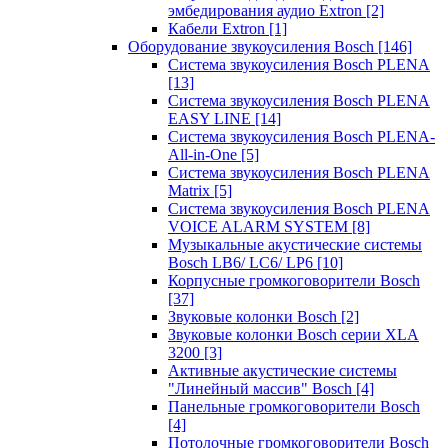
эмбедирования аудио Extron
[2]
Кабели Extron
[1]
Оборудование звукоусиления Bosch
[146]
Система звукоусиления Bosch PLENA
[13]
Система звукоусиления Bosch PLENA
EASY LINE
[14]
Система звукоусиления Bosch PLENA-
All-in-One
[5]
Система звукоусиления Bosch PLENA
Matrix
[5]
Система звукоусиления Bosch PLENA
VOICE ALARM SYSTEM
[8]
Музыкальные акустические системы
Bosch LB6/ LC6/ LP6
[10]
Корпусные громкоговорители Bosch
[37]
Звуковые колонки Bosch
[2]
Звуковые колонки Bosch серии XLA
3200
[3]
Активные акустические системы
"Линейный массив" Bosch
[4]
Панельные громкоговорители Bosch
[4]
Потолочные громкоговорители Bosch