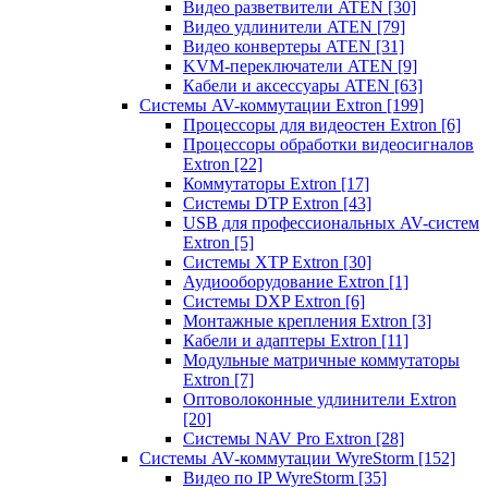
Видео разветвители ATEN
[30]
Видео удлинители ATEN
[79]
Видео конвертеры ATEN
[31]
KVM-переключатели ATEN
[9]
Кабели и аксессуары ATEN
[63]
Системы AV-коммутации Extron
[199]
Процессоры для видеостен Extron
[6]
Процессоры обработки видеосигналов
Extron
[22]
Коммутаторы Extron
[17]
Системы DTP Extron
[43]
USB для профессиональных AV-систем
Extron
[5]
Системы XTP Extron
[30]
Аудиооборудование Extron
[1]
Системы DXP Extron
[6]
Монтажные крепления Extron
[3]
Кабели и адаптеры Extron
[11]
Модульные матричные коммутаторы
Extron
[7]
Оптоволоконные удлинители Extron
[20]
Системы NAV Pro Extron
[28]
Системы AV-коммутации WyreStorm
[152]
Видео по IP WyreStorm
[35]