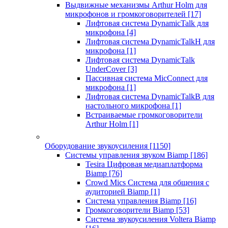
Выдвижные механизмы Arthur Holm для
микрофонов и громкоговорителей
[17]
Лифтовая система DynamicTalk для
микрофона
[4]
Лифтовая система DynamicTalkH для
микрофона
[1]
Лифтовая система DynamicTalk
UnderCover
[3]
Пассивная система MicConnect для
микрофона
[1]
Лифтовая система DynamicTalkB для
настольного микрофона
[1]
Встраиваемые громкоговорители
Arthur Holm
[1]
Оборудование звукоусиления
[1150]
Системы управления звуком Biamp
[186]
Tesira Цифровая медиаплатформа
Biamp
[76]
Crowd Mics Система для общения с
аудиторией Biamp
[1]
Система управления Biamp
[16]
Громкоговорители Biamp
[53]
Система звукоусиления Voltera Biamp