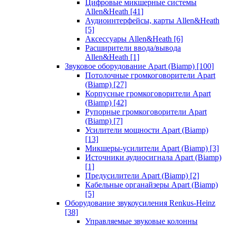
Цифровые микшерные системы
Allen&Heath
[41]
Аудиоинтерфейсы, карты Allen&Heath
[5]
Аксессуары Allen&Heath
[6]
Расширители ввода/вывода
Allen&Heath
[1]
Звуковое оборудование Apart (Biamp)
[100]
Потолочные громкоговорители Apart
(Biamp)
[27]
Корпусные громкоговорители Apart
(Biamp)
[42]
Рупорные громкоговорители Apart
(Biamp)
[7]
Усилители мощности Apart (Biamp)
[13]
Микшеры-усилители Apart (Biamp)
[3]
Источники аудиосигнала Apart (Biamp)
[1]
Предусилители Apart (Biamp)
[2]
Кабельные органайзеры Apart (Biamp)
[5]
Оборудование звукоусиления Renkus-Heinz
[38]
Управляемые звуковые колонны