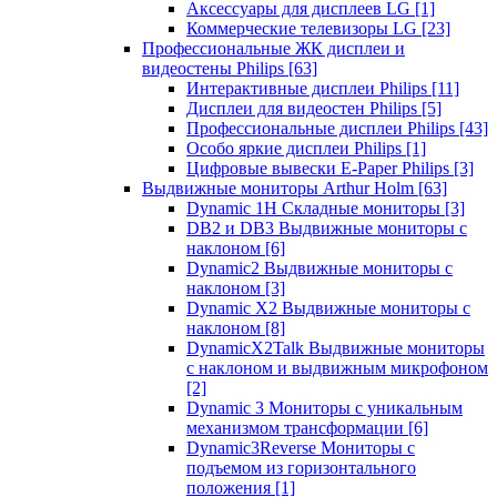
Аксессуары для дисплеев LG
[1]
Коммерческие телевизоры LG
[23]
Профессиональные ЖК дисплеи и
видеостены Philips
[63]
Интерактивные дисплеи Philips
[11]
Дисплеи для видеостен Philips
[5]
Профессиональные дисплеи Philips
[43]
Особо яркие дисплеи Philips
[1]
Цифровые вывески E-Paper Philips
[3]
Выдвижные мониторы Arthur Holm
[63]
Dynamic 1Н Складные мониторы
[3]
DB2 и DB3 Выдвижные мониторы с
наклоном
[6]
Dynamic2 Выдвижные мониторы с
наклоном
[3]
Dynamic X2 Выдвижные мониторы с
наклоном
[8]
DynamicX2Talk Выдвижные мониторы
с наклоном и выдвижным микрофоном
[2]
Dynamic 3 Мониторы с уникальным
механизмом трансформации
[6]
Dynamic3Reverse Мониторы с
подъемом из горизонтального
положения
[1]