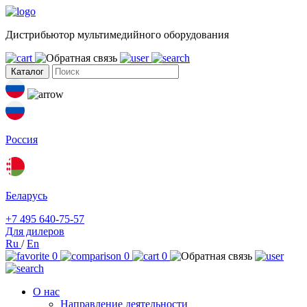
Дистрибьютор мультимедийного оборудования
Каталог
Россия
Беларусь
+7 495 640-75-57
Для дилеров
Ru
/
En
0
0
0
О нас
Направление деятельности