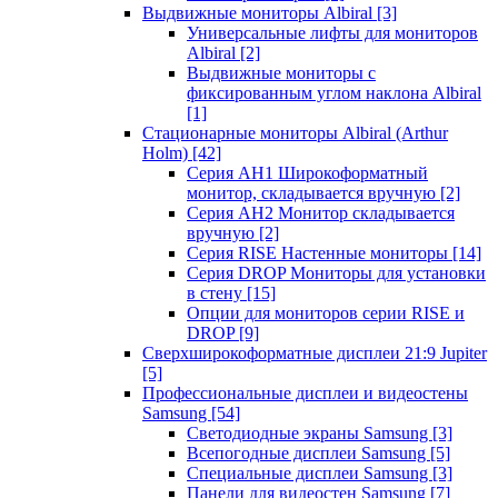
Выдвижные мониторы Albiral
[3]
Универсальные лифты для мониторов
Albiral
[2]
Выдвижные мониторы с
фиксированным углом наклона Albiral
[1]
Стационарные мониторы Albiral (Arthur
Holm)
[42]
Серия AH1 Широкоформатный
монитор, складывается вручную
[2]
Серия AH2 Монитор складывается
вручную
[2]
Серия RISE Настенные мониторы
[14]
Серия DROP Мониторы для установки
в стену
[15]
Опции для мониторов серии RISE и
DROP
[9]
Сверхширокоформатные дисплеи 21:9 Jupiter
[5]
Профессиональные дисплеи и видеостены
Samsung
[54]
Светодиодные экраны Samsung
[3]
Всепогодные дисплеи Samsung
[5]
Специальные дисплеи Samsung
[3]
Панели для видеостен Samsung
[7]