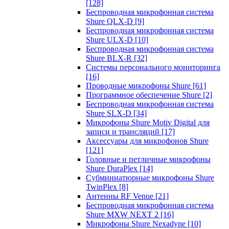
[128]
Беспроводная микрофонная система
Shure QLX-D
[9]
Беспроводная микрофонная система
Shure ULX-D
[10]
Беспроводная микрофонная система
Shure BLX-R
[32]
Системы персонального мониторинга
[16]
Проводные микрофоны Shure
[61]
Программное обеспечение Shure
[2]
Беспроводная микрофонная система
Shure SLX-D
[34]
Микрофоны Shure Motiv Digital для
записи и трансляций
[17]
Аксессуары для микрофонов Shure
[121]
Головные и петличные микрофоны
Shure DuraPlex
[14]
Субминиатюрные микрофоны Shure
TwinPlex
[8]
Антенны RF Venue
[21]
Беспроводная микрофонная система
Shure MXW NEXT 2
[16]
Микрофоны Shure Nexadyne
[10]