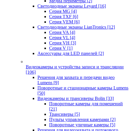
Медиа периметры
[2]
Светодиодные экраны Leyard
[16]
Серия MG
[4]
Серия TXF
[6]
Серия VEM
[6]
Светодиодные экраны LianTronics
[12]
Серия VA
[4]
Серия VL
[4]
Серия VH
[3]
Серия V
[1]
Аксессуары для LED панелей
[2]
Видеокамеры и устройства записи и трансляции
[106]
Решения для захвата и передачи видео
Lumens
[9]
Поворотные и стационарные камеры Lumens
[50]
Видеокамеры и трансиверы Bolin
[33]
Поворотные камеры для помещений
[21]
Трансиверы
[5]
Пульты управления камерами
[2]
Поворотные уличные камеры
[5]
Решения для видеозахвата и потокового