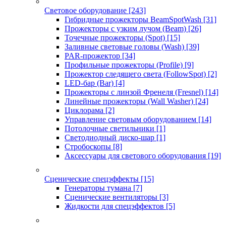
Световое оборудование
[243]
Гибридные прожекторы BeamSpotWash
[31]
Прожекторы с узким лучом (Beam)
[26]
Точечные прожекторы (Spot)
[15]
Заливные световые головы (Wash)
[39]
PAR-прожектор
[34]
Профильные прожекторы (Profile)
[9]
Прожектор следящего света (FollowSpot)
[2]
LED-бар (Bar)
[4]
Прожекторы с линзой Френеля (Fresnel)
[14]
Линейные прожекторы (Wall Washer)
[24]
Циклорама
[2]
Управление световым оборудованием
[14]
Потолочные светильники
[1]
Светодиодный диско-шар
[1]
Стробоскопы
[8]
Аксессуары для светового оборудования
[19]
Сценические спецэффекты
[15]
Генераторы тумана
[7]
Сценические вентиляторы
[3]
Жидкости для спецэффектов
[5]