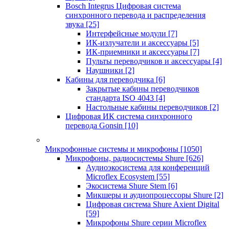
Bosch Integrus Цифровая система
синхронного перевода и распределения
звука
[25]
Интерфейсные модули
[7]
ИК-излучатели и аксессуары
[5]
ИК-приемники и аксессуары
[7]
Пульты переводчиков и аксессуары
[4]
Наушники
[2]
Кабины для переводчика
[6]
Закрытые кабины переводчиков
стандарта ISO 4043
[4]
Настольные кабины переводчиков
[2]
Цифровая ИК система синхронного
перевода Gonsin
[10]
Микрофонные системы и микрофоны
[1050]
Микрофоны, радиосистемы Shure
[626]
Аудиоэкосистема для конференций
Microflex Ecosystem
[55]
Экосистема Shure Stem
[6]
Микшеры и аудиопроцессоры Shure
[2]
Цифровая система Shure Axient Digital
[59]
Микрофоны Shure серии Microflex