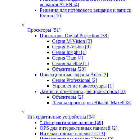
вещания ATEN
[4]
Решения для потокового вещания и записи
Extron
[10]
Проекторы
[51]
Проекторы Digital Projection
[38]
Серия M-Vision
[3]
Серия E-Vision
[9]
Серия Insight
[1]
Серия Titan
[4]
Серия Satellite
[1]
Объективы
[20]
Проекционные экраны Adeo
[3]
Серия Professional
[2]
Управление и аксессуары
[1]
Лампы и объективы для проекторов
[10]
Объективы
[2]
Лампы проекторов Hitachi, Maxell
[8]
Интерактивные устройства
[94]
* Интерактивные панели
[49]
OPS для интерактивных панелей
[2]
Интерактивные панели LG
[3]