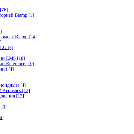
[76]
иторией Biamp
[1]
]
 комнат Biamp
[24]
]
HALO
[8]
ерии EMS
[18]
ии Reference
[10]
ии i
[4]
диоидные)
[4]
 Acoustics
[12]
удования
[13]
[20]
4]