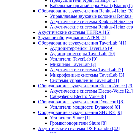
Предусилители Apart (Biamp)
[2]
Кабельные органайзеры Apart (Biamp)
[5
Оборудование звукоусиления Renkus-Heinz
[3
Управляемые звуковые колонны Renkus
Акустические системы Renkus-Heinz с
Акустические системы Renkus-Heinz сер
Акустические системы TEFRA
[15]
Звуковое оборудование ATEN
[7]
Оборудование звукоусиления TaverLab
[41]
Аудиоинтерфейсы TaverLab
[9]
Аудиопроцессоры TaverLab
[10]
Усилители TaverLab
[9]
Микшеры TaverLab
[2]
Акустические системы TaverLab
[7]
Микрофонные системы TaverLab
[3]
Системы управления TaverLab
[1]
Оборудование звукоусиления Electro-Voice
[29
Акустические системы Electro-Voice
[21]
Сабвуферы Electro-Voice
[8]
Оборудование звукоусиления Dynacord
[8]
Усилители мощности Dynacord
[8]
Оборудование звукоусиления SHURE
[9]
Усилители Shure
[1]
Громкоговорители Shure
[8]
Акустические системы DS Proaudio
[42]