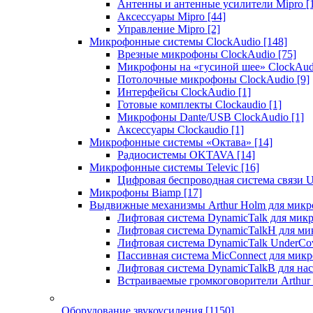
Антенны и антенные усилители Mipro
[
Аксессуары Mipro
[44]
Управление Mipro
[2]
Микрофонные системы ClockAudio
[148]
Врезные микрофоны ClockAudio
[75]
Микрофоны на «гусиной шее» ClockAu
Потолочные микрофоны ClockAudio
[9]
Интерфейсы ClockAudio
[1]
Готовые комплекты Clockaudio
[1]
Микрофоны Dante/USB ClockAudio
[1]
Аксессуары Clockaudio
[1]
Микрофонные системы «Октава»
[14]
Радиосистемы OKTAVA
[14]
Микрофонные системы Televic
[16]
Цифровая беспроводная система связи U
Микрофоны Biamp
[17]
Выдвижные механизмы Arthur Holm для микр
Лифтовая система DynamicTalk для ми
Лифтовая система DynamicTalkH для м
Лифтовая система DynamicTalk UnderCo
Пассивная система MicConnect для мик
Лифтовая система DynamicTalkB для на
Встраиваемые громкоговорители Arthu
Оборудование звукоусиления
[1150]