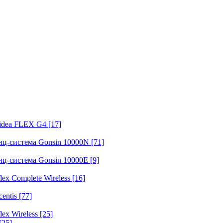
fidea FLEX G4
[17]
нц-система Gonsin 10000N
[71]
нц-система Gonsin 10000E
[9]
ex Complete Wireless
[16]
entis
[77]
ex Wireless
[25]
[25]