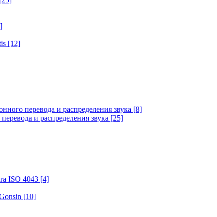
]
tis
[12]
онного перевода и распределения звука
[8]
 перевода и распределения звука
[25]
та ISO 4043
[4]
 Gonsin
[10]