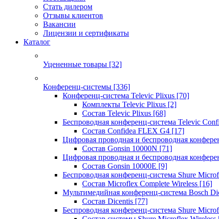
Стать дилером
Отзывы клиентов
Вакансии
Лицензии и сертификаты
Каталог
Уцененные товары
[32]
Конференц-системы
[336]
Конференц-система Televic Plixus
[70]
Комплекты Televic Plixus
[2]
Состав Televic Plixus
[68]
Беспроводная конференц-система Televic Con
Состав Confidea FLEX G4
[17]
Цифровая проводная и беспроводная конфере
Состав Gonsin 10000N
[71]
Цифровая проводная и беспроводная конфере
Состав Gonsin 10000E
[9]
Беспроводная конференц-система Shure Microfl
Состав Microflex Complete Wireless
[16]
Мультимедийная конференц-система Bosch Dic
Состав Dicentis
[77]
Беспроводная конференц-система Shure Microfl
Состав системы Shure Microflex Wireless