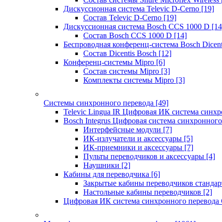
Дискуссионная система Televic D-Cerno
[19]
Состав Televic D-Cerno
[19]
Дискуссионная система Bosch CCS 1000 D
[14
Состав Bosch CCS 1000 D
[14]
Беспроводная конференц-система Bosch Dicen
Состав Dicentis Bosch
[12]
Конференц-системы Mipro
[6]
Состав системы Mipro
[3]
Комплекты системы Mipro
[3]
Системы синхронного перевода
[49]
Televic Lingua IR Цифровая ИК система синхр
Bosch Integrus Цифровая система синхронного
Интерфейсные модули
[7]
ИК-излучатели и аксессуары
[5]
ИК-приемники и аксессуары
[7]
Пульты переводчиков и аксессуары
[4]
Наушники
[2]
Кабины для переводчика
[6]
Закрытые кабины переводчиков стандар
Настольные кабины переводчиков
[2]
Цифровая ИК система синхронного перевода