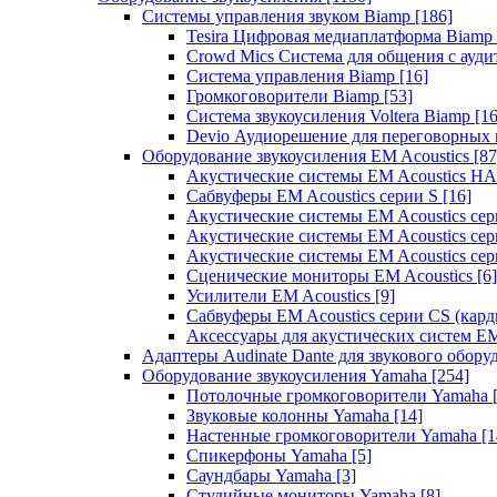
Системы управления звуком Biamp
[186]
Tesira Цифровая медиаплатформа Biamp
Crowd Mics Система для общения с ауд
Система управления Biamp
[16]
Громкоговорители Biamp
[53]
Система звукоусиления Voltera Biamp
[16
Devio Аудиорешение для переговорных
Оборудование звукоусиления EM Acoustics
[87
Акустические системы EM Acoustics 
Сабвуферы EM Acoustics серии S
[16]
Акустические системы EM Acoustics с
Акустические системы EM Acoustics сер
Акустические системы EM Acoustics сер
Сценические мониторы EM Acoustics
[6]
Усилители EM Acoustics
[9]
Сабвуферы EM Acoustics серии CS (кар
Аксессуары для акустических систем EM
Адаптеры Audinate Dante для звукового обор
Оборудование звукоусиления Yamaha
[254]
Потолочные громкоговорители Yamaha
Звуковые колонны Yamaha
[14]
Настенные громкоговорители Yamaha
[1
Спикерфоны Yamaha
[5]
Саундбары Yamaha
[3]
Студийные мониторы Yamaha
[8]