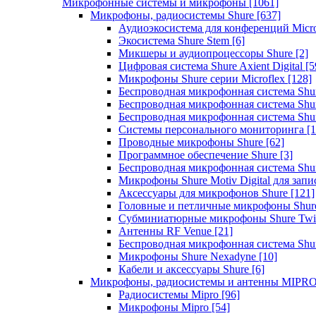
Микрофонные системы и микрофоны
[1061]
Микрофоны, радиосистемы Shure
[637]
Аудиоэкосистема для конференций Micro
Экосистема Shure Stem
[6]
Микшеры и аудиопроцессоры Shure
[2]
Цифровая система Shure Axient Digital
[5
Микрофоны Shure серии Microflex
[128]
Беспроводная микрофонная система Sh
Беспроводная микрофонная система Sh
Беспроводная микрофонная система Sh
Системы персонального мониторинга
[1
Проводные микрофоны Shure
[62]
Программное обеспечение Shure
[3]
Беспроводная микрофонная система Sh
Микрофоны Shure Motiv Digital для зап
Аксессуары для микрофонов Shure
[121]
Головные и петличные микрофоны Shur
Субминиатюрные микрофоны Shure Twi
Антенны RF Venue
[21]
Беспроводная микрофонная система S
Микрофоны Shure Nexadyne
[10]
Кабели и аксессуары Shure
[6]
Микрофоны, радиосистемы и антенны MIPR
Радиосистемы Mipro
[96]
Микрофоны Mipro
[54]