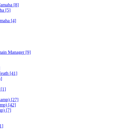
Yamaha
[8]
aha
[5]
amaha
[4]
main Manager
[9]
]
Heath
[41]
5]
h
[1]
iamp)
[27]
amp)
[42]
mp)
[7]
1]