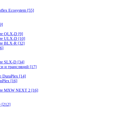
flex Ecosystem
[55]
9]
ure QLX-D
[9]
ure ULX-D
[10]
ure BLX-R
[32]
6]
ure SLX-D
[34]
иси и трансляций
[17]
e DuraPlex
[14]
nPlex
[16]
hure MXW NEXT 2
[16]
O
[212]