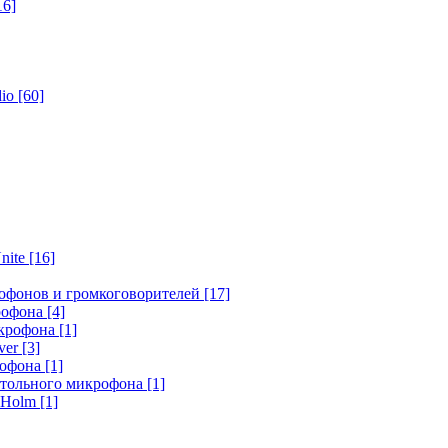
16]
dio
[60]
nite
[16]
офонов и громкоговорителей
[17]
крофона
[4]
икрофона
[1]
ver
[3]
рофона
[1]
стольного микрофона
[1]
r Holm
[1]