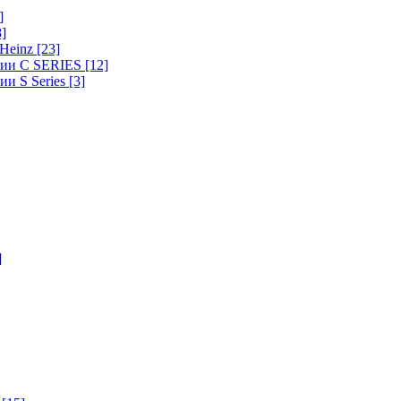
]
8]
-Heinz
[23]
ерии C SERIES
[12]
ии S Series
[3]
]