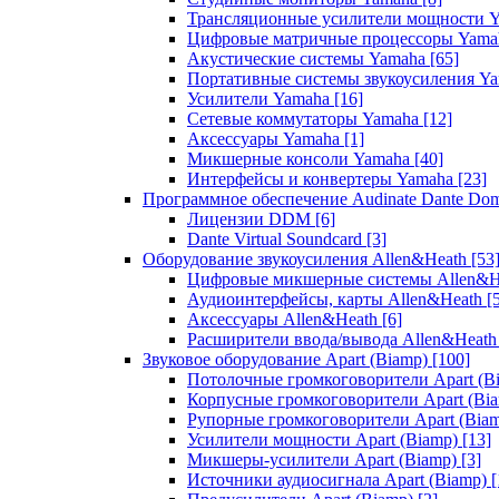
Трансляционные усилители мощности 
Цифровые матричные процессоры Yam
Акустические системы Yamaha
[65]
Портативные системы звукоусиления Y
Усилители Yamaha
[16]
Сетевые коммутаторы Yamaha
[12]
Аксессуары Yamaha
[1]
Микшерные консоли Yamaha
[40]
Интерфейсы и конвертеры Yamaha
[23]
Программное обеспечение Audinate Dante Do
Лицензии DDM
[6]
Dante Virtual Soundcard
[3]
Оборудование звукоусиления Allen&Heath
[53
Цифровые микшерные системы Allen&
Аудиоинтерфейсы, карты Allen&Heath
[
Аксессуары Allen&Heath
[6]
Расширители ввода/вывода Allen&Heat
Звуковое оборудование Apart (Biamp)
[100]
Потолочные громкоговорители Apart (B
Корпусные громкоговорители Apart (Bi
Рупорные громкоговорители Apart (Bia
Усилители мощности Apart (Biamp)
[13]
Микшеры-усилители Apart (Biamp)
[3]
Источники аудиосигнала Apart (Biamp)
[