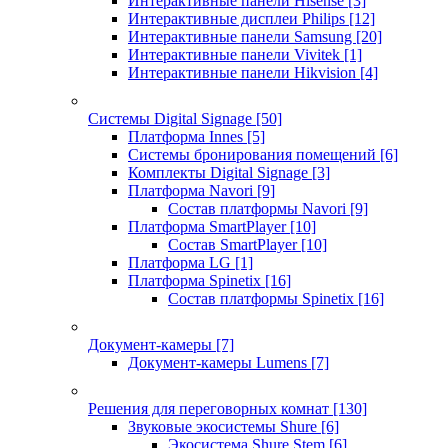
Интерактивные панели Hisense
[3]
Интерактивные дисплеи Philips
[12]
Интерактивные панели Samsung
[20]
Интерактивные панели Vivitek
[1]
Интерактивные панели Hikvision
[4]
Системы Digital Signage
[50]
Платформа Innes
[5]
Системы бронирования помещений
[6]
Комплекты Digital Signage
[3]
Платформа Navori
[9]
Состав платформы Navori
[9]
Платформа SmartPlayer
[10]
Состав SmartPlayer
[10]
Платформа LG
[1]
Платформа Spinetix
[16]
Состав платформы Spinetix
[16]
Документ-камеры
[7]
Документ-камеры Lumens
[7]
Решения для переговорных комнат
[130]
Звуковые экосистемы Shure
[6]
Экосистема Shure Stem
[6]