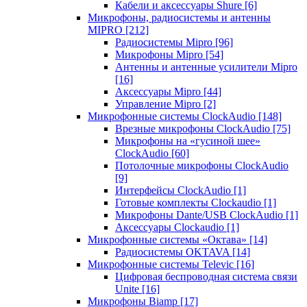
Кабели и аксессуары Shure
[6]
Микрофоны, радиосистемы и антенны
MIPRO
[212]
Радиосистемы Mipro
[96]
Микрофоны Mipro
[54]
Антенны и антенные усилители Mipro
[16]
Аксессуары Mipro
[44]
Управление Mipro
[2]
Микрофонные системы ClockAudio
[148]
Врезные микрофоны ClockAudio
[75]
Микрофоны на «гусиной шее»
ClockAudio
[60]
Потолочные микрофоны ClockAudio
[9]
Интерфейсы ClockAudio
[1]
Готовые комплекты Clockaudio
[1]
Микрофоны Dante/USB ClockAudio
[1]
Аксессуары Clockaudio
[1]
Микрофонные системы «Октава»
[14]
Радиосистемы OKTAVA
[14]
Микрофонные системы Televic
[16]
Цифровая беспроводная система связи
Unite
[16]
Микрофоны Biamp
[17]