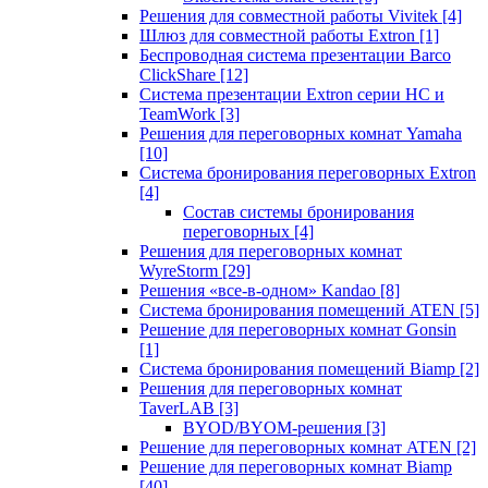
Решения для совместной работы Vivitek
[4]
Шлюз для совместной работы Extron
[1]
Беспроводная система презентации Barco
ClickShare
[12]
Система презентации Extron серии HC и
TeamWork
[3]
Решения для переговорных комнат Yamaha
[10]
Система бронирования переговорных Extron
[4]
Состав системы бронирования
переговорных
[4]
Решения для переговорных комнат
WyreStorm
[29]
Решения «все-в-одном» Kandao
[8]
Система бронирования помещений ATEN
[5]
Решение для переговорных комнат Gonsin
[1]
Система бронирования помещений Biamp
[2]
Решения для переговорных комнат
TaverLAB
[3]
BYOD/BYOM-решения
[3]
Решение для переговорных комнат ATEN
[2]
Решение для переговорных комнат Biamp
[40]