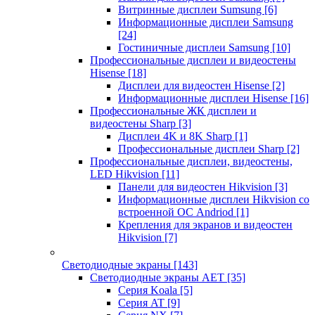
Витринные дисплеи Sumsung
[6]
Информационные дисплеи Samsung
[24]
Гостиничные дисплеи Samsung
[10]
Профессиональные дисплеи и видеостены
Hisense
[18]
Дисплеи для видеостен Hisense
[2]
Информационные дисплеи Hisense
[16]
Профессиональные ЖК дисплеи и
видеостены Sharp
[3]
Дисплеи 4K и 8K Sharp
[1]
Профессиональные дисплеи Sharp
[2]
Профессиональные дисплеи, видеостены,
LED Hikvision
[11]
Панели для видеостен Hikvision
[3]
Информационные дисплеи Hikvision со
встроенной ОС Andriod
[1]
Крепления для экранов и видеостен
Hikvision
[7]
Светодиодные экраны
[143]
Светодиодные экраны AET
[35]
Cерия Koala
[5]
Серия AT
[9]