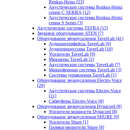
Renkus-Heinz
[23]
Акустические системы Renkus-Heinz
серии C SERIES
[12]
Акустические системы Renkus-Heinz
серии S Series
[3]
Акустические системы TEFRA
[15]
Звуковое оборудование ATEN
[7]
Оборудование звукоусиления TaverLab
[41]
Аудиоинтерфейсы TaverLab
[9]
Аудиопроцессоры TaverLab
[10]
Усилители TaverLab
[9]
Микшеры TaverLab
[2]
Акустические системы TaverLab
[7]
Микрофонные системы TaverLab
[3]
Системы управления TaverLab
[1]
Оборудование звукоусиления Electro-Voice
[29]
Акустические системы Electro-Voice
[21]
Сабвуферы Electro-Voice
[8]
Оборудование звукоусиления Dynacord
[8]
Усилители мощности Dynacord
[8]
Оборудование звукоусиления SHURE
[9]
Усилители Shure
[1]
Громкоговорители Shure
[8]