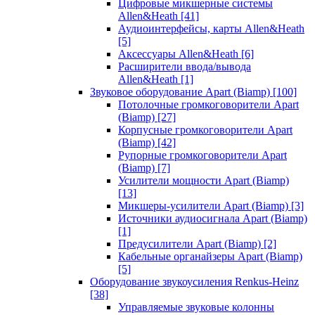
Цифровые микшерные системы
Allen&Heath
[41]
Аудиоинтерфейсы, карты Allen&Heath
[5]
Аксессуары Allen&Heath
[6]
Расширители ввода/вывода
Allen&Heath
[1]
Звуковое оборудование Apart (Biamp)
[100]
Потолочные громкоговорители Apart
(Biamp)
[27]
Корпусные громкоговорители Apart
(Biamp)
[42]
Рупорные громкоговорители Apart
(Biamp)
[7]
Усилители мощности Apart (Biamp)
[13]
Микшеры-усилители Apart (Biamp)
[3]
Источники аудиосигнала Apart (Biamp)
[1]
Предусилители Apart (Biamp)
[2]
Кабельные органайзеры Apart (Biamp)
[5]
Оборудование звукоусиления Renkus-Heinz
[38]
Управляемые звуковые колонны