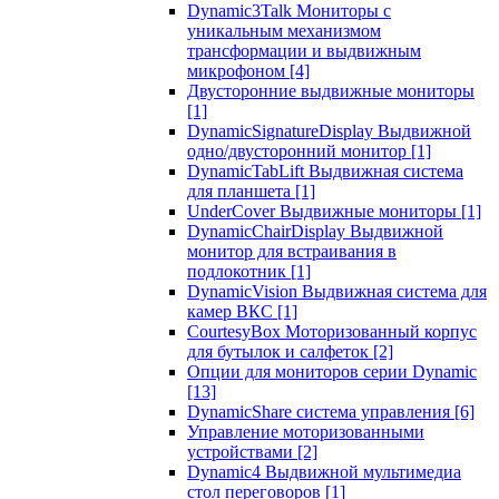
Dynamic3Talk Мониторы с
уникальным механизмом
трансформации и выдвижным
микрофоном
[4]
Двусторонние выдвижные мониторы
[1]
DynamicSignatureDisplay Выдвижной
одно/двусторонний монитор
[1]
DynamicTabLift Выдвижная система
для планшета
[1]
UnderCover Выдвижные мониторы
[1]
DynamicChairDisplay Выдвижной
монитор для встраивания в
подлокотник
[1]
DynamicVision Выдвижная система для
камер ВКС
[1]
CourtesyBox Моторизованный корпус
для бутылок и салфеток
[2]
Опции для мониторов серии Dynamic
[13]
DynamicShare система управления
[6]
Управление моторизованными
устройствами
[2]
Dynamic4 Выдвижной мультимедиа
стол переговоров
[1]