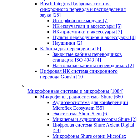
Bosch Integrus Цифровая система
синхронного перевода и распределения
звука
[25]
Интерфейсные модули
[7]
ИК-излучатели и аксессуары
[5]
ИК-приемники и аксессуары
[7]
Пульты переводчиков и аксессуары
[4]
Наушники
[2]
Кабины для переводчика
[6]
Закрытые кабины переводчиков
стандарта ISO 4043
[4]
Настольные кабины переводчиков
[2]
Цифровая ИК система синхронного
перевода Gonsin
[10]
Микрофонные системы и микрофоны
[1084]
Микрофоны, радиосистемы Shure
[660]
Аудиоэкосистема для конференций
Microflex Ecosystem
[55]
Экосистема Shure Stem
[6]
Микшеры и аудиопроцессоры Shure
[2]
Цифровая система Shure Axient Digital
[59]
Микрофоны Shure серии Microflex