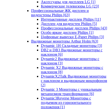
Аксессуары для дисплеев LG
[1]
Коммерческие телевизоры LG
[23]
Профессиональные ЖК дисплеи и
видеостены Philips
[63]
Интерактивные дисплеи Philips
[11]
Дисплеи для видеостен Philips
[5]
Профессиональные дисплеи Philips
[43]
Особо яркие дисплеи Philips
[1]
Цифровые вывески E-Paper Philips
[3]
Выдвижные мониторы Arthur Holm
[63]
Dynamic 1Н Складные мониторы
[3]
DB2 и DB3 Выдвижные мониторы с
наклоном
[6]
Dynamic2 Выдвижные мониторы с
наклоном
[3]
Dynamic X2 Выдвижные мониторы с
наклоном
[8]
DynamicX2Talk Выдвижные мониторы
с наклоном и выдвижным микрофоном
[2]
Dynamic 3 Мониторы с уникальным
механизмом трансформации
[6]
Dynamic3Reverse Мониторы с
подъемом из горизонтального
положения
[1]