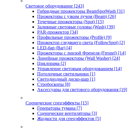
Световое оборудование
[243]
Гибридные прожекторы BeamSpotWash
[31]
Прожекторы с узким лучом (Beam)
[26]
Точечные прожекторы (Spot)
[15]
Заливные световые головы (Wash)
[39]
PAR-прожектор
[34]
Профильные прожекторы (Profile)
[9]
Прожектор следящего света (FollowSpot)
[2]
LED-бар (Bar)
[4]
Прожекторы с линзой Френеля (Fresnel)
[14]
Линейные прожекторы (Wall Washer)
[24]
Циклорама
[2]
Управление световым оборудованием
[14]
Потолочные светильники
[1]
Светодиодный диско-шар
[1]
Стробоскопы
[8]
Аксессуары для светового оборудования
[19]
Сценические спецэффекты
[15]
Генераторы тумана
[7]
Сценические вентиляторы
[3]
Жидкости для спецэффектов
[5]