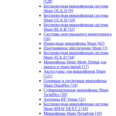
[128]
Беспроводная микрофонная система
Shure QLX-D
[9]
Беспроводная микрофонная система
Shure ULX-D
[10]
Беспроводная микрофонная система
Shure BLX-R
[32]
Системы персонального мониторинга
[16]
Проводные микрофоны Shure
[62]
Программное обеспечение Shure
[3]
Беспроводная микрофонная система
Shure SLX-D
[34]
Микрофоны Shure Motiv Digital для
записи и трансляций
[17]
Аксессуары для микрофонов Shure
[121]
Головные и петличные микрофоны
Shure DuraPlex
[14]
Субминиатюрные микрофоны Shure
TwinPlex
[39]
Антенны RF Venue
[21]
Беспроводная микрофонная система
Shure MXW NEXT 2
[16]
Микрофоны Shure Nexadyne
[10]