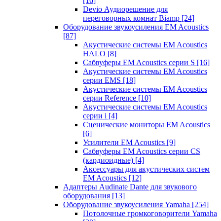
[16]
Devio Аудиорешение для
переговорных комнат Biamp
[24]
Оборудование звукоусиления EM Acoustics
[87]
Акустические системы EM Acoustics
HALO
[8]
Сабвуферы EM Acoustics серии S
[16]
Акустические системы EM Acoustics
серии EMS
[18]
Акустические системы EM Acoustics
серии Reference
[10]
Акустические системы EM Acoustics
серии i
[4]
Сценические мониторы EM Acoustics
[6]
Усилители EM Acoustics
[9]
Сабвуферы EM Acoustics серии CS
(кардиоидные)
[4]
Аксессуары для акустических систем
EM Acoustics
[12]
Адаптеры Audinate Dante для звукового
оборудования
[13]
Оборудование звукоусиления Yamaha
[254]
Потолочные громкоговорители Yamaha