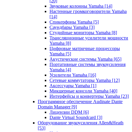
[20]
Звуковые колонны Yamaha
[14]
Настенные громкоговорители Yamaha
[14]
Спикерфоны Yamaha
[5]
Саундбары Yamaha
[3]
Студийные мониторы Yamaha
[8]
Трансляционные усилители мощности
Yamaha
[8]
Цифровые матричные процессоры
Yamaha
[5]
Акустические системы Yamaha
[65]
Портативные системы звукоусиления
Yamaha
[4]
Усилители Yamaha
[16]
Сетевые коммутаторы Yamaha
[12]
Аксессуары Yamaha
[1]
Микшерные консоли Yamaha
[40]
Интерфейсы и конвертеры Yamaha
[23]
Программное обеспечение Audinate Dante
Domain Manager
[9]
Лицензии DDM
[6]
Dante Virtual Soundcard
[3]
Оборудование звукоусиления Allen&Heath
[53]