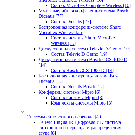
Состав Microflex Complete Wireless
[16]
Мультимедийная конференц-система Bosch
Dicentis
[77]
Состав Dicentis
[77]
Беспроводная конференц-система Shure
Microflex Wireless
[25]
Состав системы Shure Microflex
Wireless
[25]
Дискуссионная система Televic D-Cerno
[19]
Состав Televic D-Cerno
[19]
Дискуссионная система Bosch CCS 1000 D
[14]
Состав Bosch CCS 1000 D
[14]
Беспроводная конференц-система Bosch
Dicentis
[12]
Состав Dicentis Bosch
[12]
Конференц-системы Mipro
[6]
Состав системы Mipro
[3]
Комплекты системы Mipro
[3]
Системы синхронного перевода
[49]
Televic Lingua IR Цифровая ИК система
синхронного перевода и распределения
звука
[8]