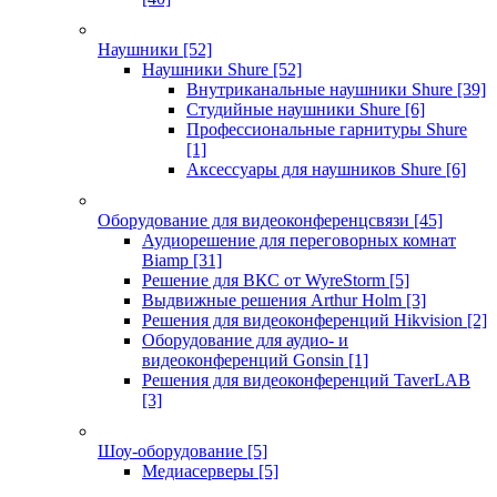
Наушники
[52]
Наушники Shure
[52]
Внутриканальные наушники Shure
[39]
Студийные наушники Shure
[6]
Профессиональные гарнитуры Shure
[1]
Аксессуары для наушников Shure
[6]
Оборудование для видеоконференцсвязи
[45]
Аудиорешение для переговорных комнат
Biamp
[31]
Решение для ВКС от WyreStorm
[5]
Выдвижные решения Arthur Holm
[3]
Решения для видеоконференций Hikvision
[2]
Оборудование для аудио- и
видеоконференций Gonsin
[1]
Решения для видеоконференций TaverLAB
[3]
Шоу-оборудование
[5]
Медиасерверы
[5]