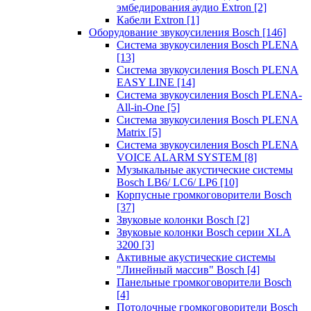
эмбедирования аудио Extron
[2]
Кабели Extron
[1]
Оборудование звукоусиления Bosch
[146]
Система звукоусиления Bosch PLENA
[13]
Система звукоусиления Bosch PLENA
EASY LINE
[14]
Система звукоусиления Bosch PLENA-
All-in-One
[5]
Система звукоусиления Bosch PLENA
Matrix
[5]
Система звукоусиления Bosch PLENA
VOICE ALARM SYSTEM
[8]
Музыкальные акустические системы
Bosch LB6/ LC6/ LP6
[10]
Корпусные громкоговорители Bosch
[37]
Звуковые колонки Bosch
[2]
Звуковые колонки Bosch серии XLA
3200
[3]
Активные акустические системы
"Линейный массив" Bosch
[4]
Панельные громкоговорители Bosch
[4]
Потолочные громкоговорители Bosch