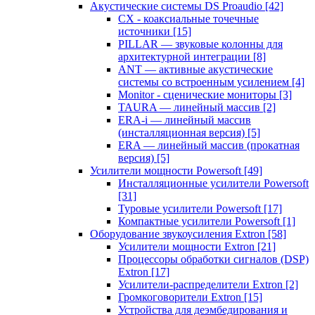
Акустические системы DS Proaudio
[42]
CX - коаксиальные точечные
источники
[15]
PILLAR — звуковые колонны для
архитектурной интеграции
[8]
ANT — активные акустические
системы со встроенным усилением
[4]
Monitor - сценические мониторы
[3]
TAURA — линейный массив
[2]
ERA-i — линейный массив
(инсталляционная версия)
[5]
ERA — линейный массив (прокатная
версия)
[5]
Усилители мощности Powersoft
[49]
Инсталляционные усилители Powersoft
[31]
Туровые усилители Powersoft
[17]
Компактные усилители Powersoft
[1]
Оборудование звукоусиления Extron
[58]
Усилители мощности Extron
[21]
Процессоры обработки сигналов (DSP)
Extron
[17]
Усилители-распределители Extron
[2]
Громкоговорители Extron
[15]
Устройства для деэмбедирования и