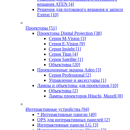
вещания ATEN
[4]
Решения для потокового вещания и записи
Extron
[10]
Проекторы
[51]
Проекторы Digital Projection
[38]
Серия M-Vision
[3]
Серия E-Vision
[9]
Серия Insight
[1]
Серия Titan
[4]
Серия Satellite
[1]
Объективы
[20]
Проекционные экраны Adeo
[3]
Серия Professional
[2]
Управление и аксессуары
[1]
Лампы и объективы для проекторов
[10]
Объективы
[2]
Лампы проекторов Hitachi, Maxell
[8]
Интерактивные устройства
[94]
* Интерактивные панели
[49]
OPS для интерактивных панелей
[2]
Интерактивные панели LG
[3]