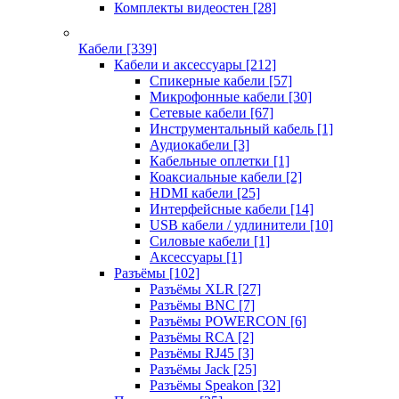
Комплекты видеостен
[28]
Кабели
[339]
Кабели и аксессуары
[212]
Спикерные кабели
[57]
Микрофонные кабели
[30]
Сетевые кабели
[67]
Инструментальный кабель
[1]
Аудиокабели
[3]
Кабельные оплетки
[1]
Коаксиальные кабели
[2]
HDMI кабели
[25]
Интерфейсные кабели
[14]
USB кабели / удлинители
[10]
Силовые кабели
[1]
Аксессуары
[1]
Разъёмы
[102]
Разъёмы XLR
[27]
Разъёмы BNC
[7]
Разъёмы POWERCON
[6]
Разъёмы RCA
[2]
Разъёмы RJ45
[3]
Разъёмы Jack
[25]
Разъёмы Speakon
[32]