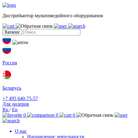
Дистрибьютор мультимедийного оборудования
Каталог
Россия
Беларусь
+7 495 640-75-57
Для дилеров
Ru
/
En
0
0
0
О нас
Направление деятельности