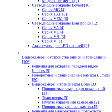
Медиа периметры
[2]
Светодиодные экраны Leyard
[16]
Серия MG
[4]
Серия TXF
[6]
Серия VEM
[6]
Светодиодные экраны LianTronics
[12]
Серия VA
[4]
Серия VL
[4]
Серия VH
[3]
Серия V
[1]
Аксессуары для LED панелей
[2]
Видеокамеры и устройства записи и трансляции
[106]
Решения для захвата и передачи видео
Lumens
[9]
Поворотные и стационарные камеры Lumens
[50]
Видеокамеры и трансиверы Bolin
[33]
Поворотные камеры для помещений
[21]
Трансиверы
[5]
Пульты управления камерами
[2]
Поворотные уличные камеры
[5]
Решения для видеозахвата и потокового