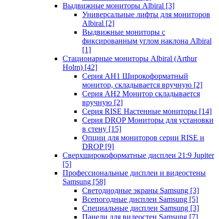
Выдвижные мониторы Albiral
[3]
Универсальные лифты для мониторов
Albiral
[2]
Выдвижные мониторы с
фиксированным углом наклона Albiral
[1]
Стационарные мониторы Albiral (Arthur
Holm)
[42]
Серия AH1 Широкоформатный
монитор, складывается вручную
[2]
Серия AH2 Монитор складывается
вручную
[2]
Серия RISE Настенные мониторы
[14]
Серия DROP Мониторы для установки
в стену
[15]
Опции для мониторов серии RISE и
DROP
[9]
Сверхширокоформатные дисплеи 21:9 Jupiter
[5]
Профессиональные дисплеи и видеостены
Samsung
[58]
Светодиодные экраны Samsung
[3]
Всепогодные дисплеи Samsung
[5]
Специальные дисплеи Samsung
[3]
Панели для видеостен Samsung
[7]