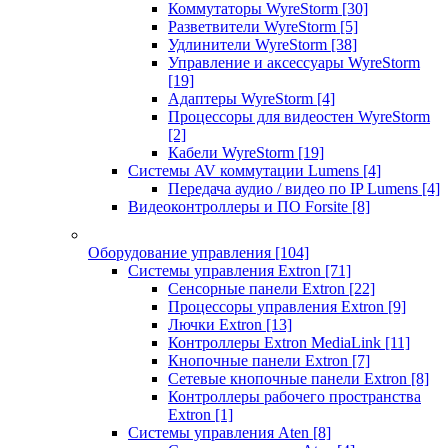
Коммутаторы WyreStorm
[30]
Разветвители WyreStorm
[5]
Удлинители WyreStorm
[38]
Управление и аксессуары WyreStorm
[19]
Адаптеры WyreStorm
[4]
Процессоры для видеостен WyreStorm
[2]
Кабели WyreStorm
[19]
Системы AV коммутации Lumens
[4]
Передача аудио / видео по IP Lumens
[4]
Видеоконтроллеры и ПО Forsite
[8]
Оборудование управления
[104]
Системы управления Extron
[71]
Сенсорные панели Extron
[22]
Процессоры управления Extron
[9]
Лючки Extron
[13]
Контроллеры Extron MediaLink
[11]
Кнопочные панели Extron
[7]
Сетевые кнопочные панели Extron
[8]
Контроллеры рабочего пространства
Extron
[1]
Системы управления Aten
[8]