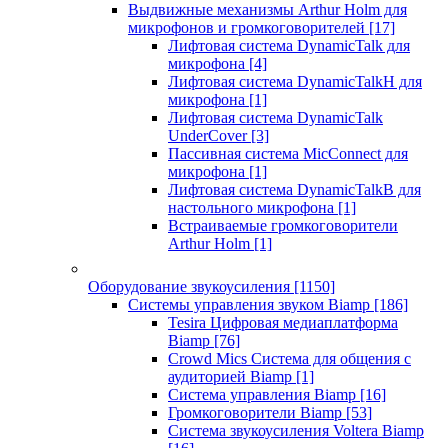
Выдвижные механизмы Arthur Holm для
микрофонов и громкоговорителей
[17]
Лифтовая система DynamicTalk для
микрофона
[4]
Лифтовая система DynamicTalkH для
микрофона
[1]
Лифтовая система DynamicTalk
UnderCover
[3]
Пассивная система MicConnect для
микрофона
[1]
Лифтовая система DynamicTalkB для
настольного микрофона
[1]
Встраиваемые громкоговорители
Arthur Holm
[1]
Оборудование звукоусиления
[1150]
Системы управления звуком Biamp
[186]
Tesira Цифровая медиаплатформа
Biamp
[76]
Crowd Mics Система для общения с
аудиторией Biamp
[1]
Система управления Biamp
[16]
Громкоговорители Biamp
[53]
Система звукоусиления Voltera Biamp