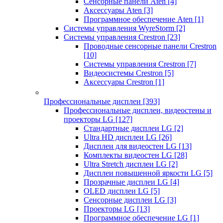
Сенсорные панели Aten
[4]
Аксессуары Aten
[3]
Программное обеспечение Aten
[1]
Системы управления WyreStorm
[2]
Системы управления Crestron
[23]
Проводные сенсорные панели Crestron
[10]
Системы управления Crestron
[7]
Видеосистемы Crestron
[5]
Аксессуары Crestron
[1]
Профессиональные дисплеи
[393]
Профессиональные дисплеи, видеостены и
проекторы LG
[127]
Стандартные дисплеи LG
[2]
Ultra HD дисплеи LG
[26]
Дисплеи для видеостен LG
[13]
Комплекты видеостен LG
[28]
Ultra Stretch дисплеи LG
[2]
Дисплеи повышенной яркости LG
[5]
Прозрачные дисплеи LG
[4]
OLED дисплеи LG
[5]
Сенсорные дисплеи LG
[3]
Проекторы LG
[13]
Программное обеспечение LG
[1]