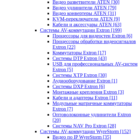
Видео разветвители ATEN
[30]
Видео удлинители ATEN
[79]
Видео конвертеры ATEN
[31]
KVM-переключатели ATEN
[9]
Кабели и аксессуары ATEN
[63]
Системы AV-коммутации Extron
[199]
Процессоры для видеостен Extron
[6]
Процессоры обработки видеосигналов
Extron
[22]
Коммутаторы Extron
[17]
Системы DTP Extron
[43]
USB для профессиональных AV-систем
Extron
[5]
Системы XTP Extron
[30]
Аудиооборудование Extron
[1]
Системы DXP Extron
[6]
Монтажные крепления Extron
[3]
Кабели и адаптеры Extron
[11]
Модульные матричные коммутаторы
Extron
[7]
Оптоволоконные удлинители Extron
[20]
Системы NAV Pro Extron
[28]
Системы AV-коммутации WyreStorm
[152]
Видео по IP WyreStorm
[35]