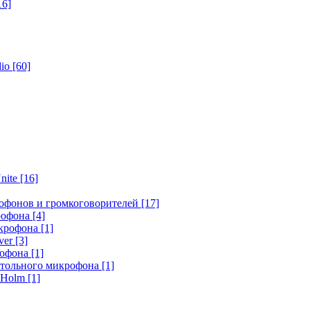
16]
dio
[60]
nite
[16]
офонов и громкоговорителей
[17]
крофона
[4]
икрофона
[1]
ver
[3]
рофона
[1]
стольного микрофона
[1]
r Holm
[1]