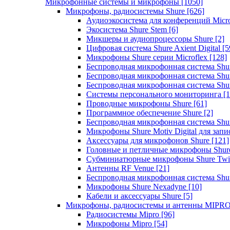
Микрофонные системы и микрофоны
[1050]
Микрофоны, радиосистемы Shure
[626]
Аудиоэкосистема для конференций Micro
Экосистема Shure Stem
[6]
Микшеры и аудиопроцессоры Shure
[2]
Цифровая система Shure Axient Digital
[5
Микрофоны Shure серии Microflex
[128]
Беспроводная микрофонная система Sh
Беспроводная микрофонная система Sh
Беспроводная микрофонная система Sh
Системы персонального мониторинга
[1
Проводные микрофоны Shure
[61]
Программное обеспечение Shure
[2]
Беспроводная микрофонная система Sh
Микрофоны Shure Motiv Digital для зап
Аксессуары для микрофонов Shure
[121]
Головные и петличные микрофоны Shur
Субминиатюрные микрофоны Shure Twi
Антенны RF Venue
[21]
Беспроводная микрофонная система S
Микрофоны Shure Nexadyne
[10]
Кабели и аксессуары Shure
[5]
Микрофоны, радиосистемы и антенны MIPR
Радиосистемы Mipro
[96]
Микрофоны Mipro
[54]