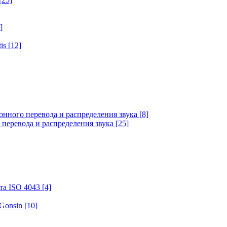
]
tis
[12]
онного перевода и распределения звука
[8]
 перевода и распределения звука
[25]
та ISO 4043
[4]
 Gonsin
[10]