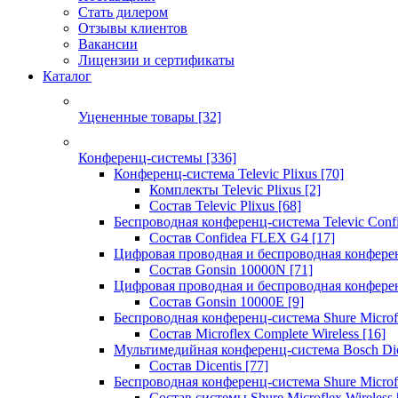
Стать дилером
Отзывы клиентов
Вакансии
Лицензии и сертификаты
Каталог
Уцененные товары
[32]
Конференц-системы
[336]
Конференц-система Televic Plixus
[70]
Комплекты Televic Plixus
[2]
Состав Televic Plixus
[68]
Беспроводная конференц-система Televic Con
Состав Confidea FLEX G4
[17]
Цифровая проводная и беспроводная конфере
Состав Gonsin 10000N
[71]
Цифровая проводная и беспроводная конфере
Состав Gonsin 10000E
[9]
Беспроводная конференц-система Shure Microfl
Состав Microflex Complete Wireless
[16]
Мультимедийная конференц-система Bosch Dic
Состав Dicentis
[77]
Беспроводная конференц-система Shure Microfl
Состав системы Shure Microflex Wireless