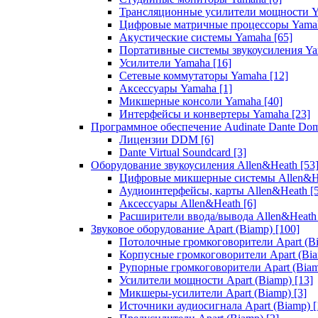
Трансляционные усилители мощности 
Цифровые матричные процессоры Yam
Акустические системы Yamaha
[65]
Портативные системы звукоусиления Y
Усилители Yamaha
[16]
Сетевые коммутаторы Yamaha
[12]
Аксессуары Yamaha
[1]
Микшерные консоли Yamaha
[40]
Интерфейсы и конвертеры Yamaha
[23]
Программное обеспечение Audinate Dante Do
Лицензии DDM
[6]
Dante Virtual Soundcard
[3]
Оборудование звукоусиления Allen&Heath
[53
Цифровые микшерные системы Allen&
Аудиоинтерфейсы, карты Allen&Heath
[
Аксессуары Allen&Heath
[6]
Расширители ввода/вывода Allen&Heat
Звуковое оборудование Apart (Biamp)
[100]
Потолочные громкоговорители Apart (B
Корпусные громкоговорители Apart (Bi
Рупорные громкоговорители Apart (Bia
Усилители мощности Apart (Biamp)
[13]
Микшеры-усилители Apart (Biamp)
[3]
Источники аудиосигнала Apart (Biamp)
[