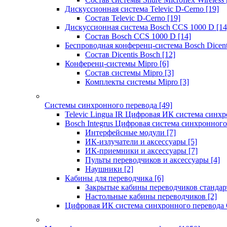
Дискуссионная система Televic D-Cerno
[19]
Состав Televic D-Cerno
[19]
Дискуссионная система Bosch CCS 1000 D
[14
Состав Bosch CCS 1000 D
[14]
Беспроводная конференц-система Bosch Dicen
Состав Dicentis Bosch
[12]
Конференц-системы Mipro
[6]
Состав системы Mipro
[3]
Комплекты системы Mipro
[3]
Системы синхронного перевода
[49]
Televic Lingua IR Цифровая ИК система синхр
Bosch Integrus Цифровая система синхронного
Интерфейсные модули
[7]
ИК-излучатели и аксессуары
[5]
ИК-приемники и аксессуары
[7]
Пульты переводчиков и аксессуары
[4]
Наушники
[2]
Кабины для переводчика
[6]
Закрытые кабины переводчиков стандар
Настольные кабины переводчиков
[2]
Цифровая ИК система синхронного перевода