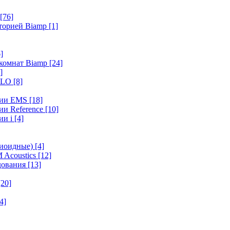
[76]
иторией Biamp
[1]
]
 комнат Biamp
[24]
]
HALO
[8]
ерии EMS
[18]
ии Reference
[10]
ии i
[4]
диоидные)
[4]
 Acoustics
[12]
удования
[13]
[20]
4]