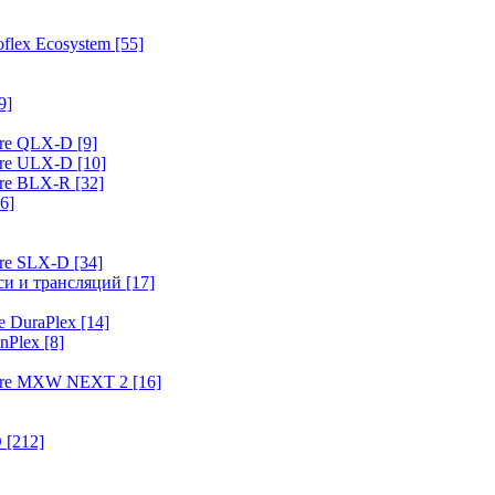
flex Ecosystem
[55]
9]
ure QLX-D
[9]
ure ULX-D
[10]
ure BLX-R
[32]
6]
ure SLX-D
[34]
иси и трансляций
[17]
e DuraPlex
[14]
nPlex
[8]
hure MXW NEXT 2
[16]
O
[212]