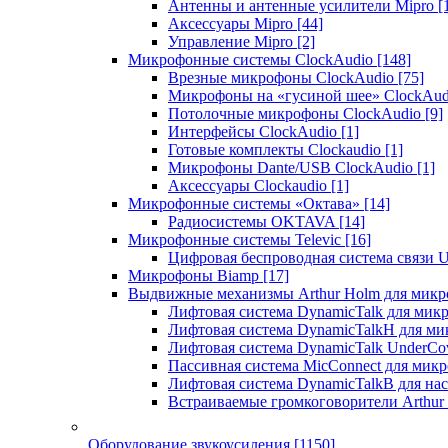
Антенны и антенные усилители Mipro
[
Аксессуары Mipro
[44]
Управление Mipro
[2]
Микрофонные системы ClockAudio
[148]
Врезные микрофоны ClockAudio
[75]
Микрофоны на «гусиной шее» ClockAu
Потолочные микрофоны ClockAudio
[9]
Интерфейсы ClockAudio
[1]
Готовые комплекты Clockaudio
[1]
Микрофоны Dante/USB ClockAudio
[1]
Аксессуары Clockaudio
[1]
Микрофонные системы «Октава»
[14]
Радиосистемы OKTAVA
[14]
Микрофонные системы Televic
[16]
Цифровая беспроводная система связи U
Микрофоны Biamp
[17]
Выдвижные механизмы Arthur Holm для микр
Лифтовая система DynamicTalk для ми
Лифтовая система DynamicTalkH для м
Лифтовая система DynamicTalk UnderCo
Пассивная система MicConnect для мик
Лифтовая система DynamicTalkB для на
Встраиваемые громкоговорители Arthu
Оборудование звукоусиления
[1150]