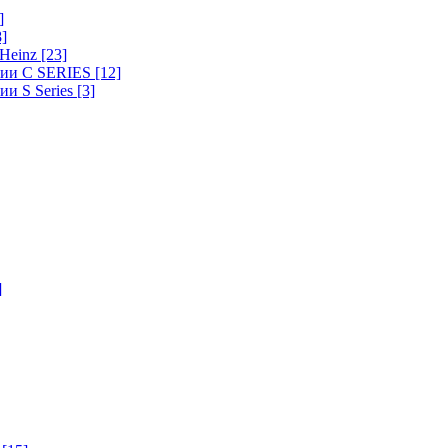
]
8]
-Heinz
[23]
ерии C SERIES
[12]
ии S Series
[3]
]