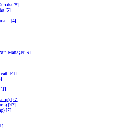
Yamaha
[8]
aha
[5]
amaha
[4]
main Manager
[9]
]
Heath
[41]
5]
h
[1]
iamp)
[27]
amp)
[42]
mp)
[7]
1]