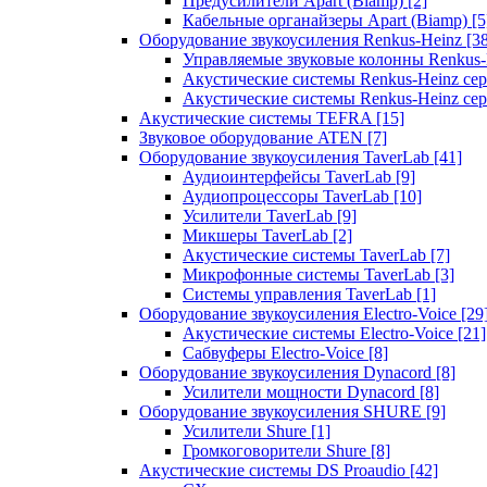
Предусилители Apart (Biamp)
[2]
Кабельные органайзеры Apart (Biamp)
[5
Оборудование звукоусиления Renkus-Heinz
[3
Управляемые звуковые колонны Renkus
Акустические системы Renkus-Heinz с
Акустические системы Renkus-Heinz сер
Акустические системы TEFRA
[15]
Звуковое оборудование ATEN
[7]
Оборудование звукоусиления TaverLab
[41]
Аудиоинтерфейсы TaverLab
[9]
Аудиопроцессоры TaverLab
[10]
Усилители TaverLab
[9]
Микшеры TaverLab
[2]
Акустические системы TaverLab
[7]
Микрофонные системы TaverLab
[3]
Системы управления TaverLab
[1]
Оборудование звукоусиления Electro-Voice
[29
Акустические системы Electro-Voice
[21]
Сабвуферы Electro-Voice
[8]
Оборудование звукоусиления Dynacord
[8]
Усилители мощности Dynacord
[8]
Оборудование звукоусиления SHURE
[9]
Усилители Shure
[1]
Громкоговорители Shure
[8]
Акустические системы DS Proaudio
[42]