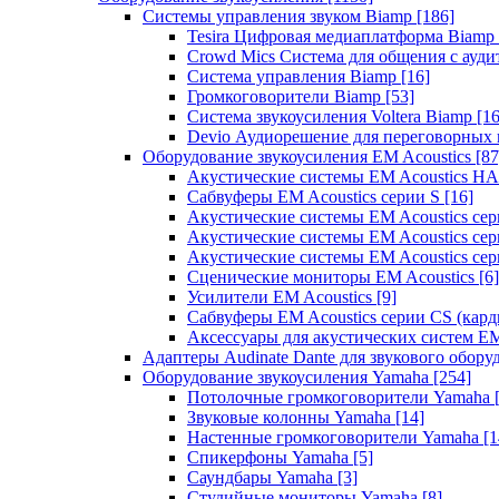
Системы управления звуком Biamp
[186]
Tesira Цифровая медиаплатформа Biamp
Crowd Mics Система для общения с ауд
Система управления Biamp
[16]
Громкоговорители Biamp
[53]
Система звукоусиления Voltera Biamp
[16
Devio Аудиорешение для переговорных
Оборудование звукоусиления EM Acoustics
[87
Акустические системы EM Acoustics 
Сабвуферы EM Acoustics серии S
[16]
Акустические системы EM Acoustics с
Акустические системы EM Acoustics сер
Акустические системы EM Acoustics сер
Сценические мониторы EM Acoustics
[6]
Усилители EM Acoustics
[9]
Сабвуферы EM Acoustics серии CS (кар
Аксессуары для акустических систем EM
Адаптеры Audinate Dante для звукового обор
Оборудование звукоусиления Yamaha
[254]
Потолочные громкоговорители Yamaha
Звуковые колонны Yamaha
[14]
Настенные громкоговорители Yamaha
[1
Спикерфоны Yamaha
[5]
Саундбары Yamaha
[3]
Студийные мониторы Yamaha
[8]