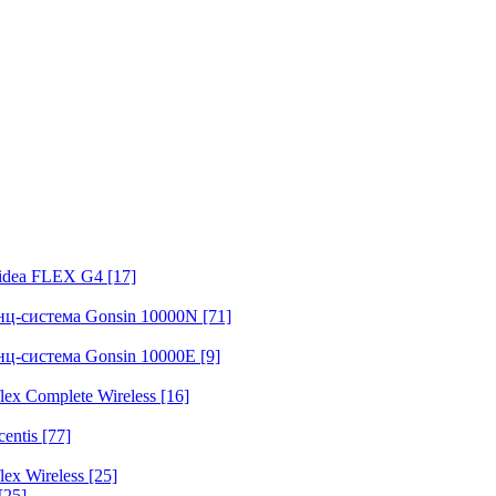
fidea FLEX G4
[17]
нц-система Gonsin 10000N
[71]
нц-система Gonsin 10000E
[9]
ex Complete Wireless
[16]
entis
[77]
ex Wireless
[25]
[25]